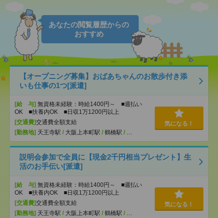
あなたの閲覧履歴からの
おすすめ
【オープニング募集】おばあちゃんのお散歩付き添
いも仕事の1つ[派遣]
[給 与]
無資格未経験：時給1400円～ ■週払い
OK ■扶養内OK ■日収1万1200円以上
[交通費]
交通費全額支給
気になる！
[勤務地]
天王寺駅
/
大阪上本町駅
/
鶴橋駅
/
…
説明会参加で全員に【現金2千円相当プレゼント】生
活のお手伝い[派遣]
[給 与]
無資格未経験：時給1400円～ ■週払い
OK ■扶養内OK ■日収1万1200円以上
[交通費]
交通費全額支給
気になる！
[勤務地]
天王寺駅
/
大阪上本町駅
/
鶴橋駅
/
…