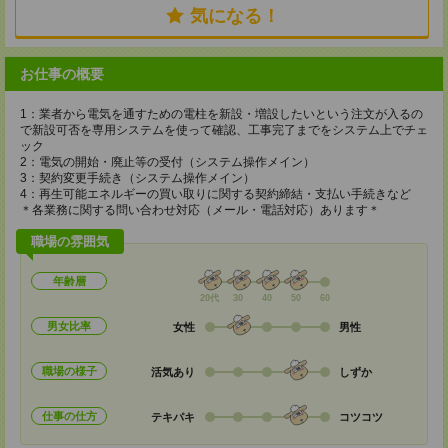
気になる！
お仕事の概要
1：業者から電気を通すための電柱を新設・増設したいという注文が入るの
で新設可否を専用システムを使って確認、工事完了までをシステム上でチェ
ック
2：電気の開始・廃止等の受付（システム操作メイン）
3：契約変更手続き（システム操作メイン）
4：再生可能エネルギーの買い取りに関する契約締結・支払い手続きなど
＊各業務に関する問い合わせ対応（メール・電話対応）あります＊
職場の雰囲気
年齢層
20代
30
40
50
60
男女比率
女性
男性
職場の様子
活気あり
しずか
仕事の仕方
テキパキ
コツコツ