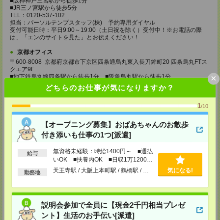
■阪神神戸三宮駅から徒歩1分
■JR三ノ宮駅から徒歩5分
TEL：0120-537-102
担当：パーソルテンプスタッフ(株) 予約専用ダイヤル
受付可能日時：平日9:00～19:00（土日祝を除く）受付中！※お電話の際
は、「エンのサイトを見た」とお伝えください！
京都オフィス
〒600-8008 京都府京都市下京区四条通烏丸東入長刀鉾町20 四条烏丸FTス
クエア9F
×
■地下鉄烏丸線四条駅から徒歩1分 ■阪急烏丸駅から徒歩1分
TEL：0120-537-102
どちらのお仕事が気になりますか？
担当：パーソルテンプスタッフ(株) 予約専用ダイヤル
受付可能日時：平日9:00～19:00（土日祝を除く）受付中！※お電話の際
1
は、「エンのサイトを見た」とお伝えください！
/10
滋賀オフィス
【オープニング募集】おばあちゃんのお散歩
〒525-0032 滋賀県草津市大路1-1-1 エルティ932 3F
付き添いも仕事の1つ[派遣]
■JR草津駅から徒歩1分
TEL：0120-537-102
無資格未経験：時給1400円～ ■週払
担当：パーソルテンプスタッフ(株) 予約専用ダイヤル
給与
いOK ■扶養内OK ■日収1万1200円
受付可能日時：平日9:00～19:00（土日祝を除く）受付中！※お電話の際
は、「エンのサイトを見た」とお伝えください！
以上
天王寺駅 / 大阪上本町駅 / 鶴橋駅 / …
気になる!
勤務地
姫路オフィス
〒670-0913
兵庫県姫路市西駅前町73 姫路ターミナルスクエア5F
説明会参加で全員に【現金2千円相当プレゼ
■JR姫路駅から徒歩1分
TEL：0120-537-102
ント】生活のお手伝い[派遣]