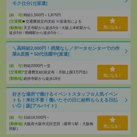
モク仕分け[派遣]
[給 与]
時給1,500円～1,875円
[交通費]
■ 交通費規定内支給 ※派遣先による
気になる！
[勤務地]
天王寺駅から徒歩5分
/
大阪上本町駅から
徒歩5分
/
鶴橋駅から徒歩5分
/
…
＼高時給2,000円！残業なし／データセンターでの作
業&庶務＊50代活躍中[派遣]
[給 与]
時給2000円＋交
[交通費]
*交通費支給(規定有・月額上限3万円迄)
気になる！
[勤務地]
総持寺駅から徒歩18分
好きな場所で働けるイベントスタッフ☆人気イベン
トも！来社不要！働いたその日に給料もらえる日払
い◎｜阪[アルバイト]
[給 与]
日給16,500円～
[勤務地]
大阪府大阪市北区芝田（最寄り駅：大阪梅
気になる！
田駅）