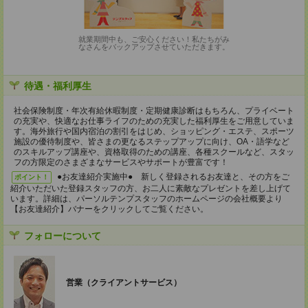
就業期間中も、ご安心ください！私たちがみ
なさんをバックアップさせていただきます。
待遇・福利厚生
社会保険制度・年次有給休暇制度・定期健康診断はもちろん、プライベート
の充実や、快適なお仕事ライフのための充実した福利厚生をご用意していま
す。海外旅行や国内宿泊の割引をはじめ、ショッピング・エステ、スポーツ
施設の優待制度や、皆さまの更なるステップアップに向け、OA・語学など
のスキルアップ講座や、資格取得のための講座、各種スクールなど、スタッ
フの方限定のさまざまなサービスやサポートが豊富です！
●お友達紹介実施中● 新しく登録されるお友達と、その方をご
ポイント！
紹介いただいた登録スタッフの方、お二人に素敵なプレゼントを差し上げて
います。詳細は、パーソルテンプスタッフのホームページの会社概要より
【お友達紹介】バナーをクリックしてご覧ください。
フォローについて
営業（クライアントサービス）