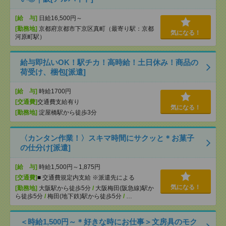
[給 与]
日給16,500円～
[勤務地]
京都府京都市下京区真町（最寄り駅：京都
気になる！
河原町駅）
給与即払いOK！駅チカ！高時給！土日休み！商品の
荷受け、梱包[派遣]
[給 与]
時給1700円
[交通費]
交通費支給有り
気になる！
[勤務地]
淀屋橋駅から徒歩3分
〈カンタン作業！〉スキマ時間にサクッと＊お菓子
の仕分け[派遣]
[給 与]
時給1,500円～1,875円
[交通費]
■ 交通費規定内支給 ※派遣先による
気になる！
[勤務地]
大阪駅から徒歩5分
/
大阪梅田(阪急線)駅か
ら徒歩5分
/
梅田(地下鉄)駅から徒歩5分
/
…
＜時給1,500円～＊好きな時にお仕事＞文房具のモク