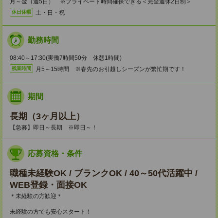
月～金（週5日） ※プライベート時間確保できる＜完全週休2日制＞
土・日・祝
休日休暇
勤務時間
08:40～17:30(実働7時間50分 休憩1時間)
月5～15時間 ※春先のお引越しシーズンが繁忙期です！
残業時間
期間
長期（3ヶ月以上）
【急募】即日～長期 ※即日～！
応募資格・条件
職種未経験OK / ブランクOK / 40～50代活躍中 /
WEB登録・面接OK
＊未経験の方歓迎＊
未経験の方でも安心スタート！