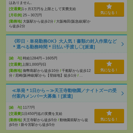
はありません。
[交通費]
1ヶ月3万円を上限として実費支給
気になる！
[月収例]
25～30万円
[勤務地]
大阪駅から徒歩2分
/
大阪梅田(阪急線)駅か
ら徒歩2分
《即日・単発勤務OK》大人気！書類の封入作業など
＊選べる勤務時間＊日払い手渡し〇[派遣]
[給 与]
時給1284円～1605円
[交通費]
上限1,000円/日
気になる！
[勤務地]
御幣島駅から徒歩10分
/
千船駅から徒歩12
分
/
尼崎(阪神線)駅から【登録地】徒歩1分
/
…
≪単発＊1日から～≫天王寺動物園／ナイトズーの受
付案内メンバー大募集！[派遣]
[給 与]
1177円
[交通費]
1日450円迄の実費を支給
気になる！
[勤務地]
天王寺駅から徒歩5分
/
動物園前駅から徒
歩5分
/
新今宮駅から徒歩5分