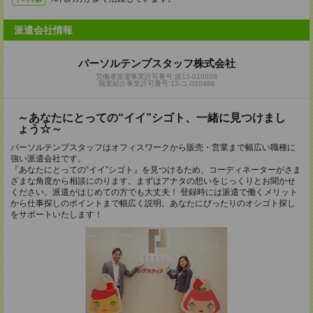
派遣会社情報
パーソルテンプスタッフ株式会社
労働者派遣事業許可番号:派13-010026
職業紹介事業許可番号:13-ユ-010486
～あなたにとっての“イイ”シゴト、一緒に見つけまし
ょう☆～
パーソルテンプスタッフはオフィスワークから販売・営業まで幅広い職種に
強い派遣会社です。
『あなたにとっての“イイ”シゴト』を見つけるため、コーディネーターがさま
ざまな角度から相談にのります。まずはアナタの想いをじっくりとお聞かせ
ください。派遣がはじめての方でも大丈夫！ 登録時には派遣で働くメリット
から仕事探しのポイントまで幅広く説明。あなたにぴったりのオシゴト探し
をサポートいたします！