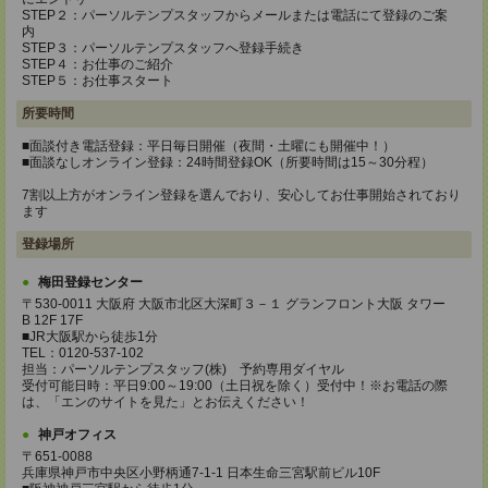
STEP２：パーソルテンプスタッフからメールまたは電話にて登録のご案
内
STEP３：パーソルテンプスタッフへ登録手続き
STEP４：お仕事のご紹介
STEP５：お仕事スタート
所要時間
■面談付き電話登録：平日毎日開催（夜間・土曜にも開催中！）
■面談なしオンライン登録：24時間登録OK（所要時間は15～30分程）
7割以上方がオンライン登録を選んでおり、安心してお仕事開始されており
ます
登録場所
梅田登録センター
〒530-0011 大阪府 大阪市北区大深町３－１ グランフロント大阪 タワー
B 12F 17F
■JR大阪駅から徒歩1分
TEL：0120-537-102
担当：パーソルテンプスタッフ(株) 予約専用ダイヤル
受付可能日時：平日9:00～19:00（土日祝を除く）受付中！※お電話の際
は、「エンのサイトを見た」とお伝えください！
神戸オフィス
〒651-0088
兵庫県神戸市中央区小野柄通7-1-1 日本生命三宮駅前ビル10F