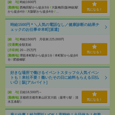
[給 与]
時給1600円
[勤務地]
西梅田駅から徒歩3分
/
大阪梅田(阪神線)駅
気になる！
から徒歩4分
/
大阪駅から徒歩4分
/
…
時給1500円＊＼人気の電話なし／健康診断の結果チ
ェックのお仕事＠本町[派遣]
[給 与]
時給1500円 月収例 225,000円
[交通費]
全額支給
[月収例]
20～25万円
気になる！
[勤務地]
堺筋本町駅から徒歩1分
/
本町駅から徒歩6
分
/
肥後橋駅
好きな場所で働けるイベントスタッフ☆人気イベン
トも！来社不要！働いたその日に給料もらえる日払
い◎｜阪[アルバイト]
[給 与]
日給16,500円～
[勤務地]
京都府京都市東山区宮川筋（最寄り駅：清
気になる！
水五条駅）
座り仕事！給与即払いOK！高時給！土日休み！包装