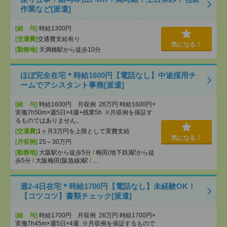
作業など[派遣]
[給 与]
時給1300円
[交通費]
交通費支給有り
気になる！
[勤務地]
天満橋駅から徒歩10分
ほぼ完全在宅＊時給1600円【電話なし】中途採用チ
ームでアシスタント事務[派遣]
[給 与]
時給1600円 月収例 26万円 時給1600円×
実働7h50m×週5日×4週+残業5h ※月収例を保証す
るものではありません。
[交通費]
1ヶ月3万円を上限として実費支給
気になる！
[月収例]
25～30万円
[勤務地]
大阪駅から徒歩5分
/
梅田(地下鉄)駅から徒
歩5分
/
大阪梅田(阪急線)駅
/
…
週2-4日在宅＊時給1700円【電話なし】未経験OK！
【コツコツ】書類チェック[派遣]
[給 与]
時給1700円 月収例 26万円 時給1700円×
実働7h45m×週5日×4週 ※月収例を保証するもので