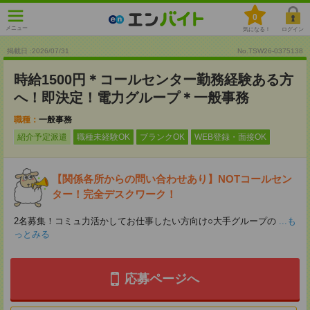
0
メニュー
気になる！
ログイン
掲載日 :2026
/
07
/
31
No.TSW26-0375138
時給1500円＊コールセンター勤務経験ある方
へ！即決定！電力グループ＊一般事務
職種：
一般事務
紹介予定派遣
職種未経験OK
ブランクOK
WEB登録・面接OK
【関係各所からの問い合わせあり】NOTコールセン
ター！完全デスクワーク！
2名募集！コミュ力活かしてお仕事したい方向け○大手グループの
...も
っとみる
応募ページへ