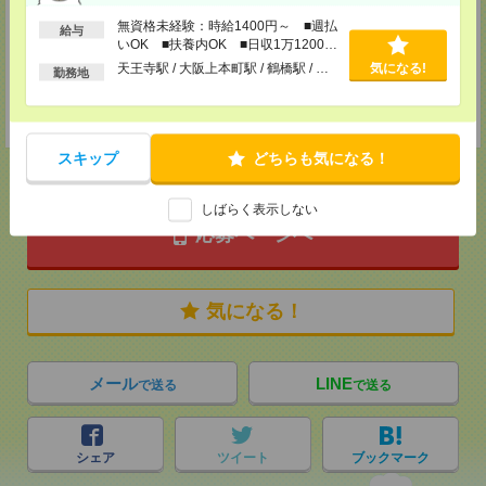
担当：パーソルテンプスタッフ(株) 予約専用ダイヤル
受付可能日時：平日9:00～19:00（土日祝を除く）受付中！※お電話の際
無資格未経験：時給1400円～ ■週払
給与
は、「エンのサイトを見た」とお伝えください！
いOK ■扶養内OK ■日収1万1200円
以上
天王寺駅 / 大阪上本町駅 / 鶴橋駅 / …
気になる!
登録交通費
勤務地
【面談付き電話登録】・【面談なしオンライン登録】どちらも来社不要で
す！
スキップ
どちらも気になる！
しばらく表示しない
応募ページへ
気になる！
メール
LINE
で送る
で送る
シェア
ツイート
ブックマーク