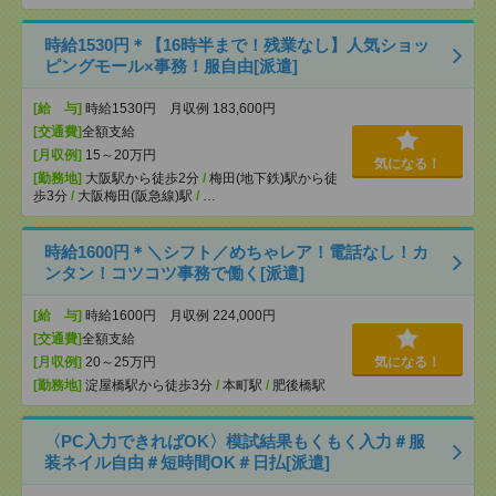
時給1530円＊【16時半まで！残業なし】人気ショッ
ピングモール×事務！服自由[派遣]
[給 与]
時給1530円 月収例 183,600円
[交通費]
全額支給
[月収例]
15～20万円
気になる！
[勤務地]
大阪駅から徒歩2分
/
梅田(地下鉄)駅から徒
歩3分
/
大阪梅田(阪急線)駅
/
…
時給1600円＊＼シフト／めちゃレア！電話なし！カ
ンタン！コツコツ事務で働く[派遣]
[給 与]
時給1600円 月収例 224,000円
[交通費]
全額支給
[月収例]
20～25万円
気になる！
[勤務地]
淀屋橋駅から徒歩3分
/
本町駅
/
肥後橋駅
〈PC入力できればOK〉模試結果もくもく入力＃服
装ネイル自由＃短時間OK＃日払[派遣]