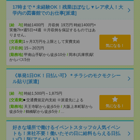
17時まで＊未経験OK！残業ほぼなし▼レア求人！大
学内の図書館でのお仕事[派遣]
[給 与]
時給1400円 月収例 19万円 時給1400円×
実働7h×週5日×4週 ※月収例を保証するものではあ
りません。
[交通費]
1ヶ月3万円を上限として実費支給
気になる！
[月収例]
15～20万円
[勤務地]
甲南山手駅から徒歩10分
/
岡本(兵庫県)駅
からバス5分
《単発1日OK！日払い可》＊チラシのモクモクシー
ル貼り[派遣]
[給 与]
時給1,500円～1,875円
[交通費]
■ 交通費規定内支給 ※派遣先による
気になる！
[勤務地]
天王寺駅から徒歩5分
/
大阪上本町駅から
徒歩5分
/
鶴橋駅から徒歩5分
/
…
好きな場所で働けるイベントスタッフ☆人気イベン
トも！来社不要！働いたその日に給料もらえる日払
い◎｜阪[アルバイト]