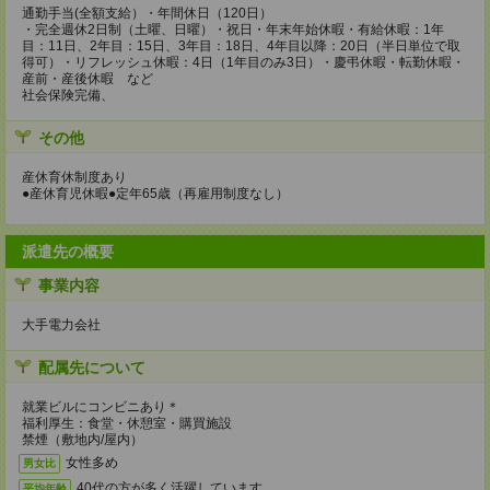
通勤手当(全額支給）・年間休日（120日）
・完全週休2日制（土曜、日曜）・祝日・年末年始休暇・有給休暇：1年
目：11日、2年目：15日、3年目：18日、4年目以降：20日（半日単位で取
得可）・リフレッシュ休暇：4日（1年目のみ3日）・慶弔休暇・転勤休暇・
産前・産後休暇 など
社会保険完備、
その他
産休育休制度あり
●産休育児休暇●定年65歳（再雇用制度なし）
派遣先の概要
事業内容
大手電力会社
配属先について
就業ビルにコンビニあり＊
福利厚生：食堂・休憩室・購買施設
禁煙（敷地内/屋内）
女性多め
男女比
40代の方が多く活躍しています。
平均年齢