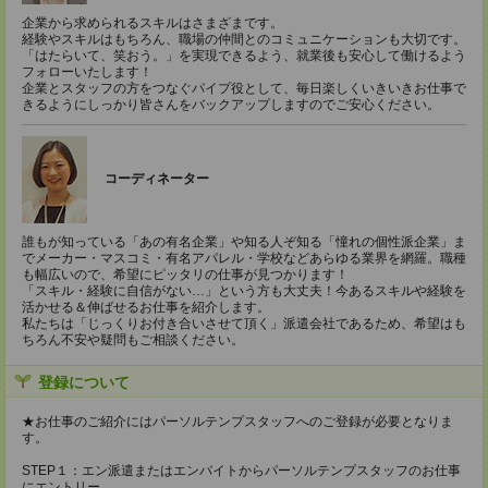
企業から求められるスキルはさまざまです。
経験やスキルはもちろん、職場の仲間とのコミュニケーションも大切です。
「はたらいて、笑おう。」を実現できるよう、就業後も安心して働けるよう
フォローいたします！
企業とスタッフの方をつなぐパイプ役として、毎日楽しくいきいきお仕事で
きるようにしっかり皆さんをバックアップしますのでご安心ください。
コーディネーター
誰もが知っている「あの有名企業」や知る人ぞ知る「憧れの個性派企業」ま
でメーカー・マスコミ・有名アパレル・学校などあらゆる業界を網羅。職種
も幅広いので、希望にピッタリの仕事が見つかります！
「スキル・経験に自信がない…」という方も大丈夫！今あるスキルや経験を
活かせる＆伸ばせるお仕事を紹介します。
私たちは「じっくりお付き合いさせて頂く」派遣会社であるため、希望はも
ちろん不安や疑問もご相談ください。
登録について
★お仕事のご紹介にはパーソルテンプスタッフへのご登録が必要となりま
す。
STEP１：エン派遣またはエンバイトからパーソルテンプスタッフのお仕事
にエントリー