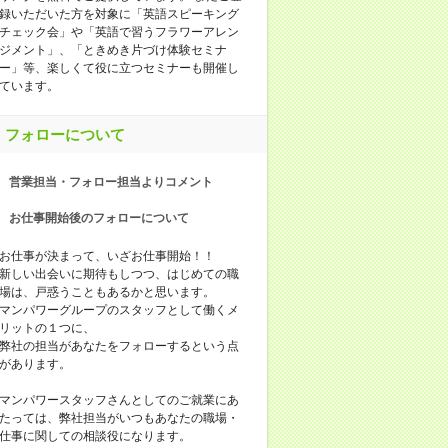
録いただいた方を対象に「英語スピーキング
チェック会」や「英語で習うフラワーアレン
ジメント」、「ときめき片づけ体験セミナ
ー」等、楽しくて役に立つセミナーも開催し
ています。
フォローについて
営業担当・フォロー担当よりコメント
お仕事開始後のフォローについて
お仕事が決まって、いざお仕事開始！！
新しい出会いに期待もしつつ、はじめての職
場は、戸惑うこともあるかと思います。
マンパワーグループのスタッフとして働くメ
リットの１つに、
弊社の担当があなたをフォローするという点
があります。
マンパワースタッフさんとしてのご就業にあ
たっては、弊社担当がいつもあなたの職場・
仕事に関しての相談役になります。