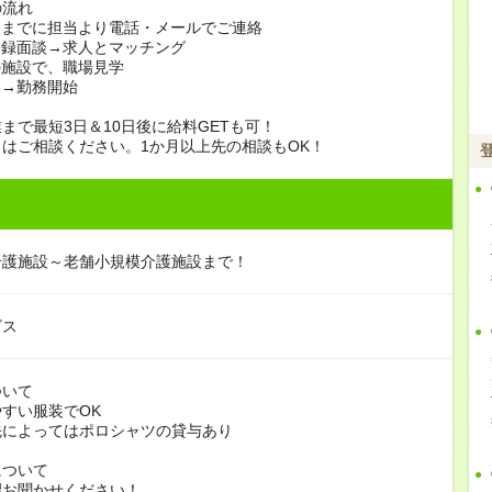
の流れ
日までに担当より電話・メールでご連絡
登録面談→求人とマッチング
の施設で、職場見学
定→勤務開始
まで最短3日＆10日後に給料GETも可！
はご相談ください。1か月以上先の相談もOK！
介護施設～老舗小規模介護施設まで！
ビス
ついて
すい服装でOK
よってはポロシャツの貸与あり
について
お聞かせください！