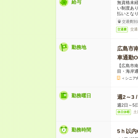
給与
無資格未経
い制度あ
払いとな
交通費別
交通
交通費
勤務地
広島市
車通勤O
【広島市
目・海岸
＜シニア
勤務曜日
週2～3 
週2日～5
土
休日休暇
勤務時間
5ｈ以内O