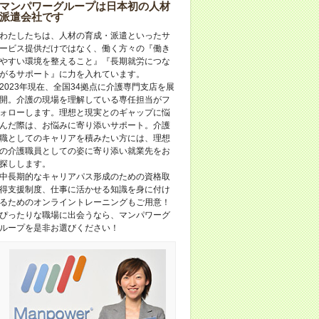
マンパワーグループは日本初の人材
派遣会社です
わたしたちは、人材の育成・派遣といったサ
ービス提供だけではなく、働く方々の『働き
やすい環境を整えること』『長期就労につな
がるサポート』に力を入れています。
2023年現在、全国34拠点に介護専門支店を展
開。介護の現場を理解している専任担当がフ
ォローします。理想と現実とのギャップに悩
んだ際は、お悩みに寄り添いサポート。介護
職としてのキャリアを積みたい方には、理想
の介護職員としての姿に寄り添い就業先をお
探しします。
中長期的なキャリアパス形成のための資格取
得支援制度、仕事に活かせる知識を身に付け
るためのオンライントレーニングもご用意！
ぴったりな職場に出会うなら、マンパワーグ
ループを是非お選びください！