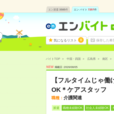
エン派遣
3585
件
エン バイト
7257
件
0
気になるリスト
保存した希
バイトTOP
中国・四国
広島県
南区
NEW
掲載日 :
2026
/
08
/
05
【フルタイムじゃ働
OK＊ケアスタッフ
介護関連
職種：
派遣
職種未経験OK
社会人未経験OK