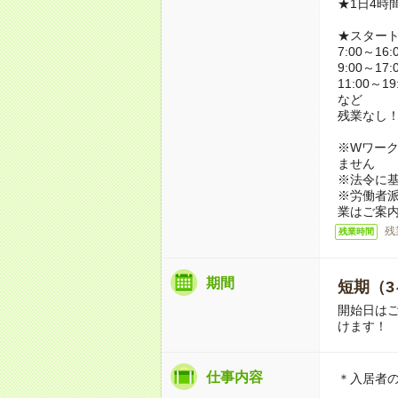
★1日4時
★スター
7:00～16:
9:00～17:
11:00～19
など
残業なし
※Wワーク
ません
※法令に基
※労働者
業はご案
残
残業時間
期間
短期（3
開始日は
けます！
仕事内容
＊入居者