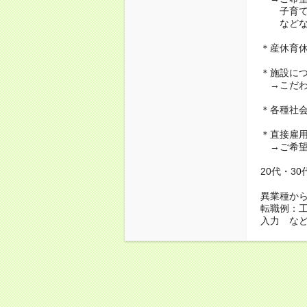
子育て・
などな
＊産休育
＊施設に
→こだわ
＊各種社
＊直接雇
→ご希望
20代・3
異業種か
転職例：
入力 な