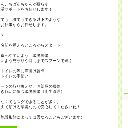
ゃん、おばあちゃんが暮らす
生活サポートをお任せします！
方でも、誰でもできる以下のような
なお仕事からお任せします。
…＞
お名前を覚えるところからスタート
を食べやすいよう、環境整備
ないよう見守りや口元までスプーンで運ぶ
やトイレの際に声掛け誘導
・トイレの手伝い
シーツの取り換えや、お部屋の掃除
をきれいに保つ環境整備（衛生管理）
えなくてもスグできることが多く、
教えて頂ける環境なので安心してくださいね！
や施設形態によっては異なることもございます）