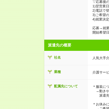
▽応募後
1)翌営業
2)電話で
3)ご希望
4)就業決
応募→就業
開始希望日
派遣先の概要
社名
人気大手
業種
介護サー
配属先について
＊服装に
→動きや
派遣先に
＊お休み
→ご希望