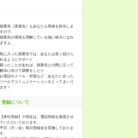
就業先（派遣先）もあなたも両者を担当しま
すので、
就業先の環境も理解している強い味方になれ
ますよ。
気に入った就業先では、あなたは長く続けら
れるようにサポート
困ったことがあれば、就業先との間に立って
解決に向けて調整をしたり
お電話やメール・対面など あなたに合った
ツールでコミュニケーションをとってまいり
ます！
登録について
【来社登録】※現在は、電話登録を推奨させ
ていただいております。
平日（月～金）毎日登録会を実施しておりま
す。