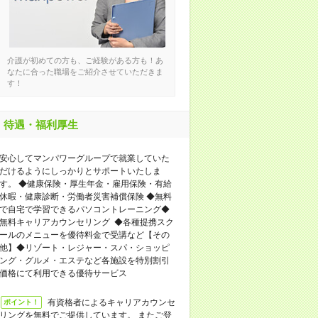
介護が初めての方も、ご経験がある方も！あ
なたに合った職場をご紹介させていただきま
す！
待遇・福利厚生
安心してマンパワーグループで就業していた
だけるようにしっかりとサポートいたしま
す。 ◆健康保険・厚生年金・雇用保険・有給
休暇・健康診断・労働者災害補償保険 ◆無料
で自宅で学習できるパソコントレーニング◆
無料キャリアカウンセリング ◆各種提携スク
ールのメニューを優待料金で受講など【その
他】◆リゾート・レジャー・スパ・ショッピ
ング・グルメ・エステなど各施設を特別割引
価格にて利用できる優待サービス
有資格者によるキャリアカウンセ
ポイント！
リングを無料でご提供しています。 またご登