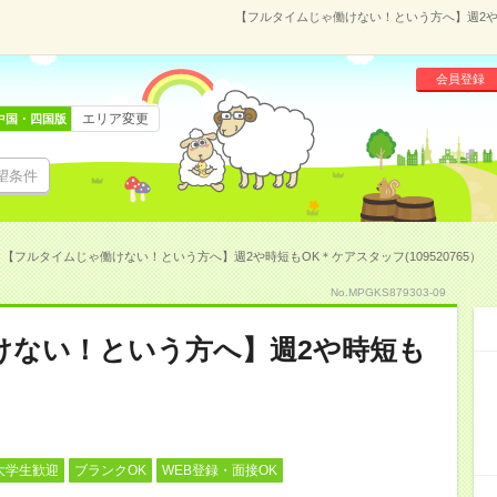
【フルタイムじゃ働けない！という方へ】週2や時
会員登録
エリア変更
中国・四国版
望条件
【フルタイムじゃ働けない！という方へ】週2や時短もOK＊ケアスタッフ(109520765）
No.MPGKS879303-09
けない！という方へ】週2や時短も
大学生歓迎
ブランクOK
WEB登録・面接OK