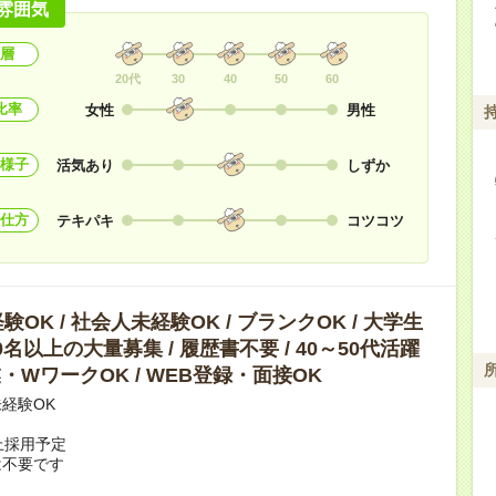
雰囲気
層
20代
30
40
50
60
比率
女性
男性
様子
活気あり
しずか
仕方
テキパキ
コツコツ
OK / 社会人未経験OK / ブランクOK / 大学生
10名以上の大量募集 / 履歴書不要 / 40～50代活躍
副業・WワークOK / WEB登録・面接OK
経験OK
上採用予定
は不要です