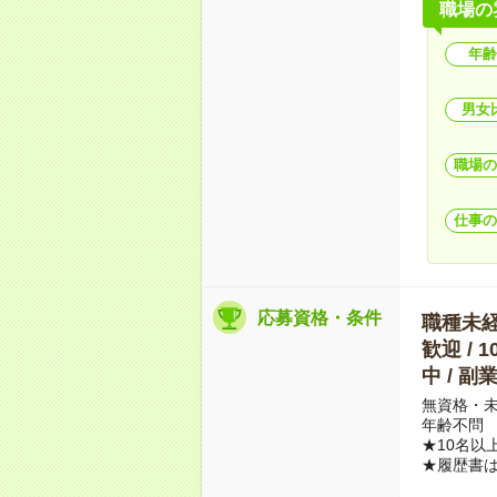
職場の
年齢
男女
職場の
仕事の
応募資格・条件
職種未経験
歓迎 / 
中 / 
無資格・未
年齢不問
★10名以
★履歴書