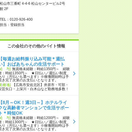
松山市三番町 4-4-6 松山センタービル2号
館 2F
TEL：0120-926-400
担当：登録担当
この会社のその他のバイト情報
【毎週お給料振り込み可能＊週払
い】おばあちゃんの生活サポート
[給 与]
無資格未経験：時給1350円～ 経験
者：時給1350円～ ★日払い／週払い制度
あり（月払いも選べます）※稼働開始時は手
続き完了次第のお支払いとなります。
[勤務地]
【広島市安佐北区】井原市・可部・
安芸矢口・上深川・白木山など勤務地多数！
【8月～OK！週3日～】ホテルライ
クな高齢者マンションで生活サポー
ト＊時短OK
[給 与]
無資格未経験：時給1200円～ 経験
者：時給1300円～ ★日払い／週払い制度
あり（月払いも選べます）※稼働開始時は手
続き完了次第のお支払いとなります。