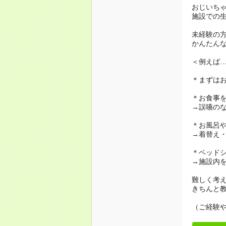
おじいち
施設での
未経験の
かんたん
＜例えば
＊まずは
＊お食事
→誤嚥の
＊お風呂
→着替え
＊ベッド
→施設内
難しく考
きちんと
（ご経験