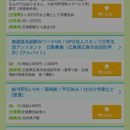
るものではありません。※給与即受取りサービス利
用可（利用条件有）
気になる！
[交通費]
1ヶ月3万円を上限として実費支給
[月収例]
20～25万円
[勤務地]
広島駅駅から徒歩1分
無資格未経験WワークOK！NPO法人スタッフ日常生
活アシスタント 日勤募集（広島県広島市佐伯区坪
井）[アルバイト]
[給 与]
時給2,000円～2,000円
[勤務地]
広島県広島市佐伯区坪井（最寄り駅：広島
気になる！
電鉄2系統宮島線 楽々園駅）
給与即払いOK！高時給！平日休み！仕分け作業など
[派遣]
[給 与]
時給1400円
[交通費]
交通費支給有り
気になる！
[勤務地]
宮内串戸駅