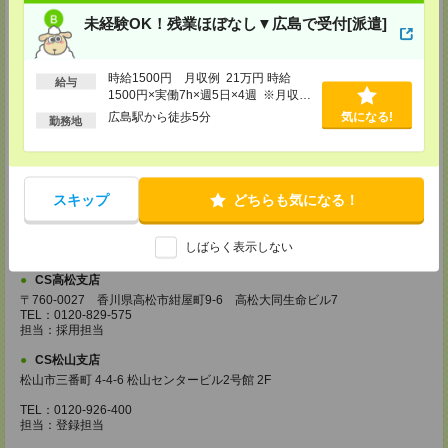
【電話登録】30分程度
未経験OK！残業ほぼなし▼広島で受付[派遣]
・経験やご希望などをインタビュー
・お仕事のご紹介など
【来社登録】約1.5～2時間＊経験・ご希望による
時給1500円 月収例 21万円 時給
給与
・ガイダンス
1500円×実働7h×週5日×4週 ※月収例
・経験や希望をインタビュー
を保証するものではありません。※給
広島駅から徒歩5分
気になる!
・スキルチェック
勤務地
与即受取りサービス利用可（利用条件
・お仕事のご紹介
有）
登録場所
スキップ
どちらも気になる！
CS広島支店
広島県広島市中区袋町 3-17 シシンヨービル 11F
TEL：0120-921-943
しばらく表示しない
担当：採用担当
CS高松支店
〒760-0027 香川県高松市紺屋町9-6 高松大同生命ビル7
TEL：0120-829-575
担当：採用担当
CS松山支店
松山市三番町 4-4-6 松山センタービル2号館 2F
TEL：0120-926-400
担当：登録担当