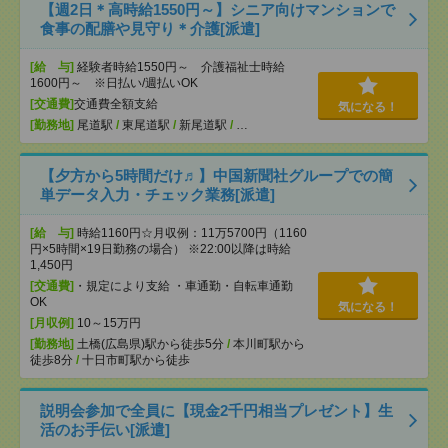
【週2日＊高時給1550円～】シニア向けマンションで
食事の配膳や見守り＊介護[派遣]
[給 与]
経験者時給1550円～ 介護福祉士時給
1600円～ ※日払い/週払いOK
[交通費]
交通費全額支給
気になる！
[勤務地]
尾道駅
/
東尾道駅
/
新尾道駅
/
…
【夕方から5時間だけ♬】中国新聞社グループでの簡
単データ入力・チェック業務[派遣]
[給 与]
時給1160円☆月収例：11万5700円（1160
円×5時間×19日勤務の場合） ※22:00以降は時給
1,450円
[交通費]
・規定により支給 ・車通勤・自転車通勤
OK
気になる！
[月収例]
10～15万円
[勤務地]
土橋(広島県)駅から徒歩5分
/
本川町駅から
徒歩8分
/
十日市町駅から徒歩
説明会参加で全員に【現金2千円相当プレゼント】生
活のお手伝い[派遣]