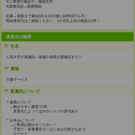
3)ご希望の施設で、職場見学
4)就業決定→勤務開始
応募→就業まで最短3日＆10日後に給料GETも可！
開始希望日はご相談ください。1か月以上先の相談もOK！
派遣先の概要
社名
人気大手介護施設～老舗小規模介護施設まで！
業種
介護サービス
配属先について
＊服装について
→動きやすい服装でOK
派遣先によってはポロシャツの貸与あり
＊お休みについて
→ご希望お聞かせください！
子育て・家事優先で／はじめは日数少なめで
などなど