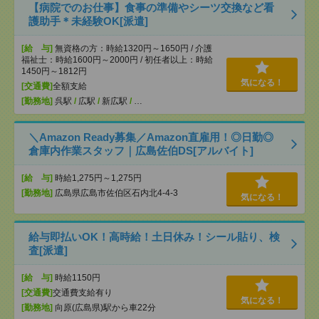
【病院でのお仕事】食事の準備やシーツ交換など看
護助手＊未経験OK[派遣]
[給 与]
無資格の方：時給1320円～1650円 / 介護
福祉士：時給1600円～2000円 / 初任者以上：時給
1450円～1812円
気になる！
[交通費]
全額支給
[勤務地]
呉駅
/
広駅
/
新広駅
/
…
＼Amazon Ready募集／Amazon直雇用！◎日勤◎
倉庫内作業スタッフ｜広島佐伯DS[アルバイト]
[給 与]
時給1,275円～1,275円
[勤務地]
広島県広島市佐伯区石内北4-4-3
気になる！
給与即払いOK！高時給！土日休み！シール貼り、検
査[派遣]
[給 与]
時給1150円
[交通費]
交通費支給有り
気になる！
[勤務地]
向原(広島県)駅から車22分