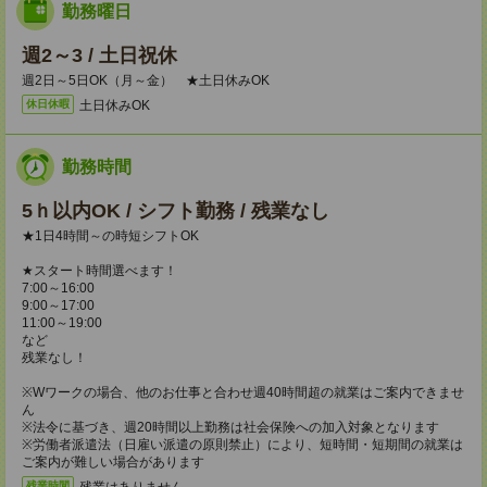
勤務曜日
週2～3 / 土日祝休
週2日～5日OK（月～金） ★土日休みOK
土日休みOK
休日休暇
勤務時間
5ｈ以内OK / シフト勤務 / 残業なし
★1日4時間～の時短シフトOK
★スタート時間選べます！
7:00～16:00
9:00～17:00
11:00～19:00
など
残業なし！
※Wワークの場合、他のお仕事と合わせ週40時間超の就業はご案内できませ
ん
※法令に基づき、週20時間以上勤務は社会保険への加入対象となります
※労働者派遣法（日雇い派遣の原則禁止）により、短時間・短期間の就業は
ご案内が難しい場合があります
残業はありません。
残業時間