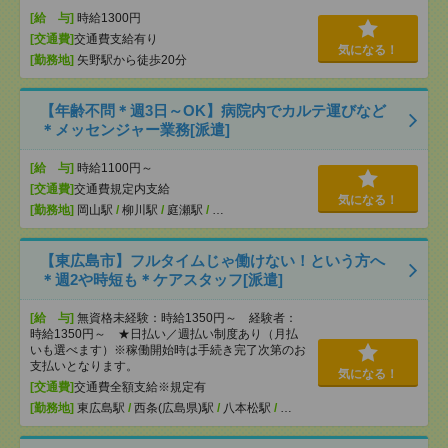
[給 与]
時給1300円
[交通費]
交通費支給有り
気になる！
[勤務地]
矢野駅から徒歩20分
【年齢不問＊週3日～OK】病院内でカルテ運びなど
＊メッセンジャー業務[派遣]
[給 与]
時給1100円～
[交通費]
交通費規定内支給
気になる！
[勤務地]
岡山駅
/
柳川駅
/
庭瀬駅
/
…
【東広島市】フルタイムじゃ働けない！という方へ
＊週2や時短も＊ケアスタッフ[派遣]
[給 与]
無資格未経験：時給1350円～ 経験者：
時給1350円～ ★日払い／週払い制度あり（月払
いも選べます）※稼働開始時は手続き完了次第のお
支払いとなります。
気になる！
[交通費]
交通費全額支給※規定有
[勤務地]
東広島駅
/
西条(広島県)駅
/
八本松駅
/
…