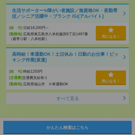
生活サポーター✨障がい者施設／無資格OK・夜勤専
従／シニア活躍中・ブランク /Gi[アルバイト]
[給 与]
日給18,200円～
[勤務地]
広島県東広島市八本松飯田6丁目1497番
気になる！
（最寄り駅：八本松駅）
高時給！車通勤OK！土日休み！日勤のお仕事！ピッ
キング作業[派遣]
[給 与]
時給1250円
[交通費]
交通費支給有り
気になる！
[勤務地]
広島県福山市 ※車通勤OK
すべて見る
かんたん検索はこちら