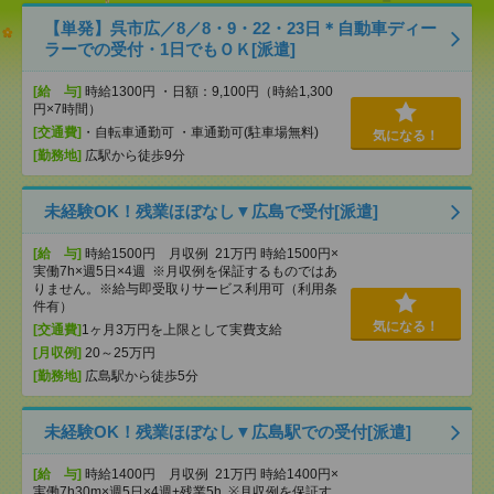
【単発】呉市広／8／8・9・22・23日＊自動車ディー
ラーでの受付・1日でもＯＫ[派遣]
[給 与]
時給1300円 ・日額：9,100円（時給1,300
円×7時間）
[交通費]
・自転車通勤可 ・車通勤可(駐車場無料)
気になる！
[勤務地]
広駅から徒歩9分
未経験OK！残業ほぼなし▼広島で受付[派遣]
[給 与]
時給1500円 月収例 21万円 時給1500円×
実働7h×週5日×4週 ※月収例を保証するものではあ
りません。※給与即受取りサービス利用可（利用条
件有）
気になる！
[交通費]
1ヶ月3万円を上限として実費支給
[月収例]
20～25万円
[勤務地]
広島駅から徒歩5分
未経験OK！残業ほぼなし▼広島駅での受付[派遣]
[給 与]
時給1400円 月収例 21万円 時給1400円×
実働7h30m×週5日×4週+残業5h ※月収例を保証す