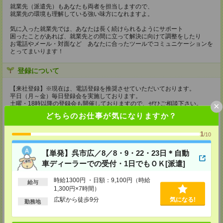
就業先（派遣先）もあなたも両者を担当しますので、
就業先の環境も理解している強い味方になれますよ。
気に入った就業先では、あなたは長く続けられるようにサポート
困ったことがあれば、就業先との間に立って解決に向けて調整をしたり
お電話やメール・対面など あなたに合ったツールでコミュニケーションを
とってまいります！
登録について
【来社登録】※現在は、電話登録を推奨させていただいております。
平日（月～金）毎日登録会を実施しております。
土曜・18時以降の登録会も開催しておりますので、ぜひご相談下さい。
×
どちらのお仕事が気になりますか？
●弊社HPより、Web予約も承っております●
持ち物
1
/10
【電話登録】
【単発】呉市広／8／8・9・22・23日＊自動
弊社HPよりマイページ作成をお願いします
車ディーラーでの受付・1日でもＯＫ[派遣]
【来社登録】※現在は、電話登録を推奨させていただいております。
・印鑑
時給1300円 ・日額：9,100円（時給
給与
・免許証など本人確認書類
1,300円×7時間）
・職務経歴書
広駅から徒歩9分
気になる!
※履歴書、写真は不要です！
勤務地
所要時間