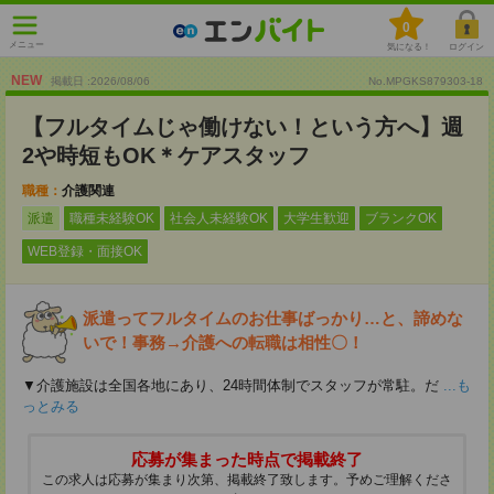
0
メニュー
気になる！
ログイン
NEW
掲載日 :2026
/
08
/
06
No.MPGKS879303-18
【フルタイムじゃ働けない！という方へ】週
2や時短もOK＊ケアスタッフ
職種：
介護関連
派遣
職種未経験OK
社会人未経験OK
大学生歓迎
ブランクOK
WEB登録・面接OK
派遣ってフルタイムのお仕事ばっかり…と、諦めな
いで！事務→介護への転職は相性〇！
▼介護施設は全国各地にあり、24時間体制でスタッフが常駐。だ
...も
っとみる
応募が集まった時点で掲載終了
この求人は応募が集まり次第、掲載終了致します。予めご理解くださ