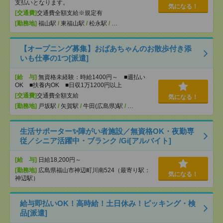
支払いとなります。
気になる！
[交通費]
交通費全額支給※規定有
[勤務地]
福山駅
/
東福山駅
/
松永駅
/
…
【オープニング募集】おばあちゃんのお散歩付き添
いも仕事の1つ[派遣]
[給 与]
無資格未経験：時給1400円～ ■週払い
OK ■扶養内OK ■日収1万1200円以上
[交通費]
交通費全額支給
気になる！
[勤務地]
戸坂駅
/
矢賀駅
/
牛田(広島県)駅
/
…
生活サポーター✨障がい者施設／無資格OK・夜勤専
従／シニア活躍中・ブランク /Gi[アルバイト]
[給 与]
日給18,200円～
[勤務地]
広島県福山市神辺町川南524（最寄り駅：
気になる！
神辺駅）
給与即払いOK！高時給！土日休み！ピッキング・検
品[派遣]