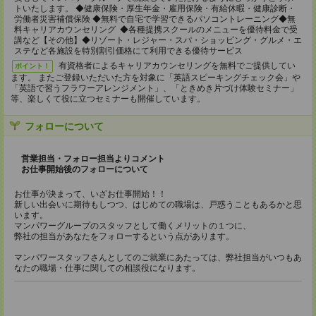
トいたします。 ◆健康保険・厚生年金・雇用保険・有給休暇・健康診断・
労働者災害補償保険 ◆無料で自宅で学習できるパソコントレーニング◆無
料キャリアカウンセリング ◆各種提携スクールのメニューを優待料金で受
講など【その他】◆リゾート・レジャー・スパ・ショッピング・グルメ・エ
ステなど各施設を特別割引価格にて利用できる優待サービス
有資格者によるキャリアカウンセリングを無料でご提供してい
ポイント！
ます。 またご登録いただいた方を対象に「英語スピーキングチェック会」や
「英語で習うフラワーアレンジメント」、「ときめき片づけ体験セミナー」
等、楽しくて役に立つセミナーも開催しています。
フォローについて
営業担当・フォロー担当よりコメント
お仕事開始後のフォローについて
お仕事が決まって、いざお仕事開始！！
新しい出会いに期待もしつつ、はじめての職場は、戸惑うこともあるかと思
います。
マンパワーグループのスタッフとして働くメリットの１つに、
弊社の担当があなたをフォローするという点があります。
マンパワースタッフさんとしてのご就業にあたっては、弊社担当がいつもあ
なたの職場・仕事に関しての相談役になります。