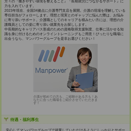
方々の『働きやすい環境を整えること』『長期就労につながるサポート』に
力を入れています。
2023年現在、全国34拠点に介護専門支店を展開。介護の現場を理解している
専任担当がフォローします。理想と現実とのギャップに悩んだ際は、お悩み
に寄り添いサポート。介護職としてのキャリアを積みたい方には、理想の介
護職員としての姿に寄り添い就業先をお探しします。
中長期的なキャリアパス形成のための資格取得支援制度、仕事に活かせる知
識を身に付けるためのオンライントレーニングもご用意！ぴったりな職場に
出会うなら、マンパワーグループを是非お選びください！
介護が初めての方も、ご経験がある方も！あ
なたに合った職場をご紹介させていただきま
す！
待遇・福利厚生
安心してマンパワーグループで就業していただけるようにしっかりとサポー