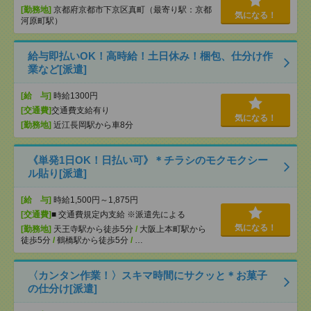
[勤務地]
京都府京都市下京区真町（最寄り駅：京都
気になる！
河原町駅）
給与即払いOK！高時給！土日休み！梱包、仕分け作
業など[派遣]
[給 与]
時給1300円
[交通費]
交通費支給有り
気になる！
[勤務地]
近江長岡駅から車8分
《単発1日OK！日払い可》＊チラシのモクモクシー
ル貼り[派遣]
[給 与]
時給1,500円～1,875円
[交通費]
■ 交通費規定内支給 ※派遣先による
気になる！
[勤務地]
天王寺駅から徒歩5分
/
大阪上本町駅から
徒歩5分
/
鶴橋駅から徒歩5分
/
…
〈カンタン作業！〉スキマ時間にサクッと＊お菓子
の仕分け[派遣]