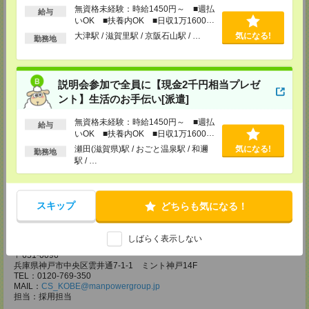
登録場所
無資格未経験：時給1450円～ ■週払
給与
いOK ■扶養内OK ■日収1万1600円
CS大阪支店
以上
大津駅 / 滋賀里駅 / 京阪石山駅 / …
気になる!
大阪府大阪市北区堂島2-2-2 近鉄堂島ビル11ＦMAP
勤務地
TEL：0120-923-052
MAIL：
CS_OSAKA@manpowergroup.jp
担当：採用担当
説明会参加で全員に【現金2千円相当プレゼ
CS難波支店
ント】生活のお手伝い[派遣]
〒542-0076
大阪市中央区難波 2-2-3 御堂筋グランドビル 3F
無資格未経験：時給1450円～ ■週払
TEL：0120-923-052
給与
いOK ■扶養内OK ■日収1万1600円
MAIL：
CS_NANBA@manpowergroup.jp
担当：採用担当
以上
瀬田(滋賀県)駅 / おごと温泉駅 / 和邇
気になる!
勤務地
駅 / …
CS京都支店
〒600-8008
京都府京都市下京区四条通烏丸東入ル長刀鉾町 8 京都三井ビル 6F
TEL：0120-923-052
スキップ
どちらも気になる！
MAIL：
CS_KYOTO@manpowergroup.jp
担当：採用担当
しばらく表示しない
CS神戸支店
〒651-0096
兵庫県神戸市中央区雲井通7-1-1 ミント神戸14F
TEL：0120-769-350
MAIL：
CS_KOBE@manpowergroup.jp
担当：採用担当