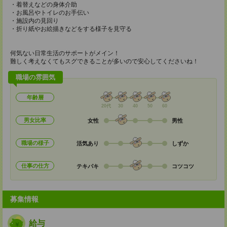
・着替えなどの身体介助
・お風呂やトイレのお手伝い
・施設内の見回り
・折り紙やお絵描きなどをする様子を見守る
何気ない日常生活のサポートがメイン！
難しく考えなくてもスグできることが多いので安心してくださいね！
職場の雰囲気
年齢層
20代
30
40
50
60
男女比率
女性
男性
職場の様子
活気あり
しずか
仕事の仕方
テキパキ
コツコツ
募集情報
給与