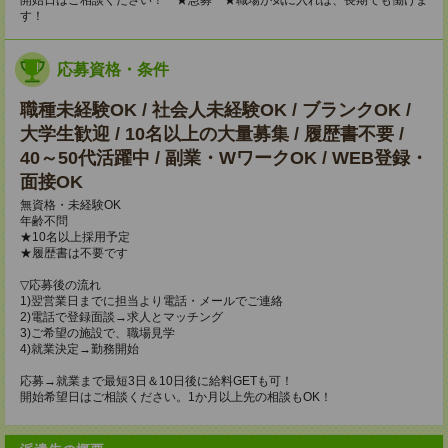
開始日はご相談ください！ ★急募 ★職場が気に入れば、長期でも働けま
す！
応募資格・条件
職種未経験OK / 社会人未経験OK / ブランクOK /
大学生歓迎 / 10名以上の大量募集 / 履歴書不要 /
40～50代活躍中 / 副業・WワークOK / WEB登録・
面接OK
無資格・未経験OK
年齢不問
★10名以上採用予定
★履歴書は不要です
▽応募後の流れ
1)翌営業日までに担当より電話・メールでご連絡
2)電話で登録面談→求人とマッチング
3)ご希望の施設で、職場見学
4)就業決定→勤務開始
応募→就業まで最短3日＆10日後に給料GETも可！
開始希望日はご相談ください。1か月以上先の相談もOK！