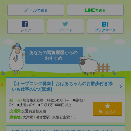
メール
LINE
で送る
で送る
シェア
ツイート
ブックマーク
あなたの閲覧履歴からの
おすすめ
【オープニング募集】おばあちゃんのお散歩付き添
いも仕事の1つ[派遣]
[給 与]
無資格未経験：時給1450円～ ■週払い
OK ■扶養内OK ■日収1万1600円以上
[交通費]
交通費全額支給
気になる！
[勤務地]
大津駅
/
滋賀里駅
/
京阪石山駅
/
…