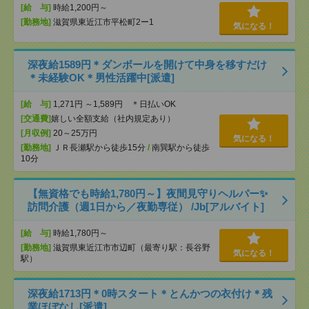
[給 与]
時給1,200円～
[勤務地]
滋賀県東近江市平松町2ー1
気になる！
深夜給1589円＊ダンボールを開けて中身を移すだけ
＊未経験OK＊男性活躍中[派遣]
[給 与]
1,271円 ～1,589円 ＊日払いOK
[交通費]
嬉しい全額支給（社内規定あり）
[月収例]
20～25万円
気になる！
[勤務地]
ＪＲ長瀬駅から徒歩15分
/
南巽駅から徒歩
10分
【無資格でも時給1,780円～】夜間見守りヘルパー✨
訪問介護（週1日から／夜勤専従） /Jb[アルバイト]
[給 与]
時給1,780円～
[勤務地]
滋賀県東近江市市辺町（最寄り駅：長谷野
気になる！
駅）
深夜給1713円＊0時スタート＊とんかつの衣付け＊残
業ほぼなし[派遣]