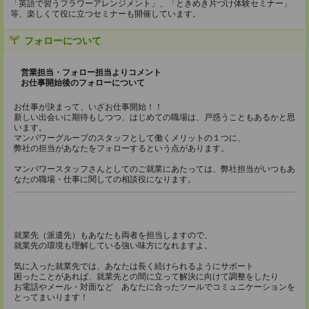
「英語で習うフラワーアレンジメント」、「ときめき片づけ体験セミナー」
等、楽しくて役に立つセミナーも開催しています。
フォローについて
営業担当・フォロー担当よりコメント
お仕事開始後のフォローについて
お仕事が決まって、いざお仕事開始！！
新しい出会いに期待もしつつ、はじめての職場は、戸惑うこともあるかと思
います。
マンパワーグループのスタッフとして働くメリットの１つに、
弊社の担当があなたをフォローするという点があります。
マンパワースタッフさんとしてのご就業にあたっては、弊社担当がいつもあ
なたの職場・仕事に関しての相談役になります。
就業先（派遣先）もあなたも両者を担当しますので、
就業先の環境も理解している強い味方になれますよ。
気に入った就業先では、あなたは長く続けられるようにサポート
困ったことがあれば、就業先との間に立って解決に向けて調整をしたり
お電話やメール・対面など あなたに合ったツールでコミュニケーションを
とってまいります！