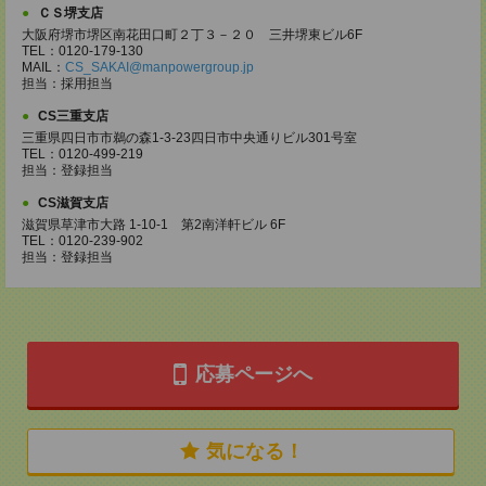
ＣＳ堺支店
大阪府堺市堺区南花田口町２丁３－２０ 三井堺東ビル6F
TEL：0120-179-130
MAIL：
CS_SAKAI@manpowergroup.jp
担当：採用担当
CS三重支店
三重県四日市市鵜の森1-3-23四日市中央通りビル301号室
TEL：0120-499-219
担当：登録担当
CS滋賀支店
滋賀県草津市大路 1-10-1 第2南洋軒ビル 6F
TEL：0120-239-902
担当：登録担当
応募ページへ
気になる！