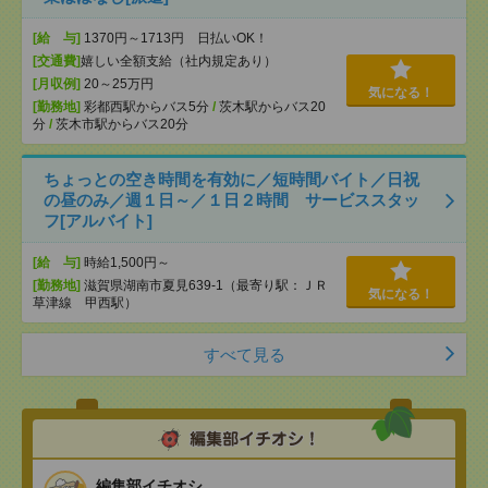
[給 与]
1370円～1713円 日払いOK！
[交通費]
嬉しい全額支給（社内規定あり）
[月収例]
20～25万円
気になる！
[勤務地]
彩都西駅からバス5分
/
茨木駅からバス20
分
/
茨木市駅からバス20分
ちょっとの空き時間を有効に／短時間バイト／日祝
の昼のみ／週１日～／１日２時間 サービススタッ
フ[アルバイト]
[給 与]
時給1,500円～
[勤務地]
滋賀県湖南市夏見639-1（最寄り駅：ＪＲ
気になる！
草津線 甲西駅）
すべて見る
編集部イチオシ