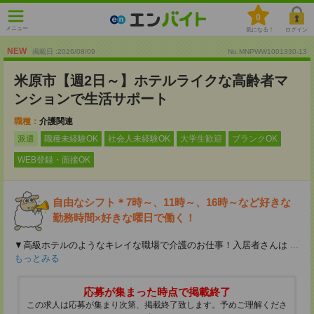
0
メニュー
気になる！
ログイン
NEW
掲載日 :2026
/
08
/
09
No.MNPWW1001330-13
米原市【週2日～】ホテルライクな高齢者マ
ンションで生活サポート
職種：
介護関連
派遣
職種未経験OK
社会人未経験OK
大学生歓迎
ブランクOK
WEB登録・面接OK
自由なシフト＊7時～、11時～、16時～など好きな
勤務時間×好きな曜日で働く！
▼高級ホテルのようなキレイな職場で介護のお仕事！入居者さんは
...
もっとみる
応募が集まった時点で掲載終了
この求人は応募が集まり次第、掲載終了致します。予めご理解くださ