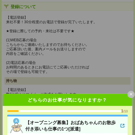
登録について
【電話登録】
来社不要！30分程度のお電話で登録が完了いたします。
★登録に際しての予約・来社は不要です★
(1)WEB応募の場合
こちらからご連絡いたしますのでお待ちください。
ご応募頂いた後、案内メールをお送りしますので
内容をご確認ください。
(2)電話応募の場合
お時間のあるときにお電話にてご応募いただければ
その場で登録も可能です。
持ち物
【電話登録】
×
弊社HPよりマイページ作成をお願いします
電話での登録の際に、マイページ作成をいただいた旨をお伝えください。
どちらのお仕事が気になりますか？
所要時間
1
/10
【電話登録】30分程度
・経験やご希望などをインタビュー
【オープニング募集】おばあちゃんのお散歩
・お仕事のご紹介など
付き添いも仕事の1つ[派遣]