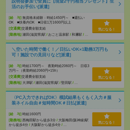
説明会参加で全員に【現金2千円相当プレゼント】生
活のお手伝い[派遣]
[給 与]
無資格未経験：時給1450円～ ■週払い
OK ■扶養内OK ■日収1万1600円以上
[交通費]
交通費全額支給
気になる！
[勤務地]
瀬田(滋賀県)駅
/
おごと温泉駅
/
和邇駅
/
…
＼空いた時間で働く！／日払いOK×1勤務3万円も
可！施設での見回りなど[派遣]
[給 与]
時給1700円～ 夜勤時給2060円～ 日収3
万円～（夜勤時給2060円×15h）
[交通費]
交通費全額支給
気になる！
[勤務地]
大津駅
/
瀬田(滋賀県)駅
/
堅田駅
/
…
〈PC入力できればOK〉模試結果もくもく入力＃服
装ネイル自由＃短時間OK＃日払[派遣]
[給 与]
時給1600円
[勤務地]
西梅田駅から徒歩3分
/
大阪梅田(阪神線)駅
気になる！
から徒歩4分
/
大阪駅から徒歩4分
/
…