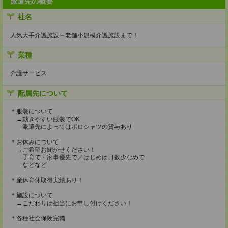
派遣先の概要
社名
人気大手介護施設～老舗小規模介護施設まで！
業種
介護サービス
配属先について
＊服装について
→動きやすい服装でOK
派遣先によってはポロシャツの貸与あり
＊お休みについて
→ご希望お聞かせください！
子育て・家事優先で／はじめは日数少なめで
などなど
＊産休育休取得実績あり！
＊施設について
→こだわりは担当にお申し付けください！
＊各種社会保険完備