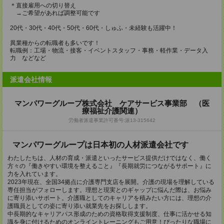
＊直接雇用への切り替え
→ご希望があれば調整可能です
20代・30代・40代・50代・60代・しゅふ・未経験も活躍中！
異業種からの転職者も多いです！
転職例：工場・物流・接客・イベントスタッフ・事務・軽作業・データ入
力 などなど
派遣会社情報
マンパワーグループ株式会社 ケアサービス事業部 （医
療福祉介護関連）
労働者派遣事業許可番号:派13-315642
マンパワーグループは日本初の人材派遣会社です
わたしたちは、人材の育成・派遣といったサービス提供だけではなく、働く
方々の『働きやすい環境を整えること』『長期就労につながるサポート』に
力を入れています。
2023年現在、全国34拠点に介護専門支店を展開。介護の現場を理解している
専任担当がフォローします。理想と現実とのギャップに悩んだ際は、お悩み
に寄り添いサポート。介護職としてのキャリアを積みたい方には、理想の介
護職員としての姿に寄り添い就業先をお探しします。
中長期的なキャリアパス形成のための資格取得支援制度、仕事に活かせる知
識を身に付けるためのオンライントレーニングもご用意！ぴったりな職場に