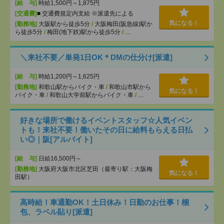
[給 与]
時給1,500円～1,875円
[交通費]
■ 交通費規定内支給 ※派遣先による
気になる！
[勤務地]
大阪駅から徒歩5分
/
大阪梅田(阪急線)駅か
ら徒歩5分
/
梅田(地下鉄)駅から徒歩5分
/
…
＼来社不要／単発1日OK＊DMの仕分け[派遣]
[給 与]
時給1,200円～1,625円
[勤務地]
和歌山駅からバイク・車
/
和歌山市駅から
気になる！
バイク・車
/
和歌山大学前駅からバイク・車
/
…
好きな場所で働けるイベントスタッフ☆人気イベン
トも！来社不要！働いたその日に給料もらえる日払
い◎｜阪[アルバイト]
[給 与]
日給16,500円～
[勤務地]
大阪府大阪市北区芝田（最寄り駅：大阪梅
気になる！
田駅）
高時給！車通勤OK！土日休み！日勤のお仕事！梱
包、ラベル貼り[派遣]