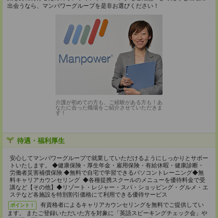
出会うなら、マンパワーグループを是非お選びください！
介護が初めての方も、ご経験がある方も！あ
なたに合った職場をご紹介させていただきま
す！
待遇・福利厚生
安心してマンパワーグループで就業していただけるようにしっかりとサポー
トいたします。 ◆健康保険・厚生年金・雇用保険・有給休暇・健康診断・
労働者災害補償保険 ◆無料で自宅で学習できるパソコントレーニング◆無
料キャリアカウンセリング ◆各種提携スクールのメニューを優待料金で受
講など【その他】◆リゾート・レジャー・スパ・ショッピング・グルメ・エ
ステなど各施設を特別割引価格にて利用できる優待サービス
有資格者によるキャリアカウンセリングを無料でご提供してい
ポイント！
ます。 またご登録いただいた方を対象に「英語スピーキングチェック会」や