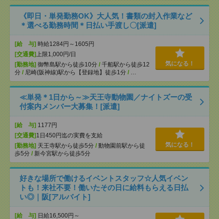
《即日・単発勤務OK》大人気！書類の封入作業など
＊選べる勤務時間＊日払い手渡し〇[派遣]
[給 与]
時給1284円～1605円
[交通費]
上限1,000円/日
気になる！
[勤務地]
御幣島駅から徒歩10分
/
千船駅から徒歩12
分
/
尼崎(阪神線)駅から【登録地】徒歩1分
/
…
≪単発＊1日から～≫天王寺動物園／ナイトズーの受
付案内メンバー大募集！[派遣]
[給 与]
1177円
[交通費]
1日450円迄の実費を支給
気になる！
[勤務地]
天王寺駅から徒歩5分
/
動物園前駅から徒
歩5分
/
新今宮駅から徒歩5分
好きな場所で働けるイベントスタッフ☆人気イベン
トも！来社不要！働いたその日に給料もらえる日払
い◎｜阪[アルバイト]
[給 与]
日給16,500円～