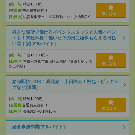
[給 与]
時給1600円
[交通費]
交通費支給有り
気になる！
[勤務地]
滋賀県栗東市 ※車通勤・バイク通勤OK
好きな場所で働けるイベントスタッフ☆人気イベン
トも！来社不要！働いたその日に給料もらえる日払
い◎｜阪[アルバイト]
[給 与]
日給16,500円～
[勤務地]
京都府京都市東山区宮川筋（最寄り駅：清
気になる！
水五条駅）
給与即払いOK！高時給！土日休み！梱包・ピッキン
グなど[派遣]
[給 与]
時給1400円
[交通費]
交通費支給有り
気になる！
[勤務地]
長浜駅から徒歩15分
給食事務作業[アルバイト]