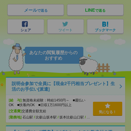
メール
LINE
で送る
で送る
シェア
ツイート
ブックマーク
あなたの閲覧履歴からの
おすすめ
説明会参加で全員に【現金2千円相当プレゼント】生
活のお手伝い[派遣]
[給 与]
無資格未経験：時給1450円～ ■週払い
OK ■扶養内OK ■日収1万1600円以上
[交通費]
交通費全額支給
気になる！
[勤務地]
石山駅
/
比叡山坂本駅
/
坂本比叡山口駅
/
…