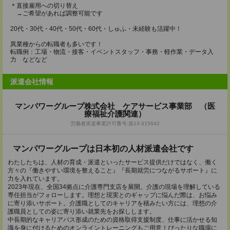
＊直接雇用への切り替え
→ご希望があれば調整可能です
20代・30代・40代・50代・60代・しゅふ・未経験も活躍中！
異業種からの転職者も多いです！
転職例：工場・物流・接客・イベントスタッフ・事務・軽作業・データ入
力 などなど
派遣会社情報
マンパワーグループ株式会社 ケアサービス事業部 （医
療福祉介護関連）
労働者派遣事業許可番号:派13-315642
マンパワーグループは日本初の人材派遣会社です
わたしたちは、人材の育成・派遣といったサービス提供だけではなく、働く
方々の『働きやすい環境を整えること』『長期就労につながるサポート』に
力を入れています。
2023年現在、全国34拠点に介護専門支店を展開。介護の現場を理解している
専任担当がフォローします。理想と現実とのギャップに悩んだ際は、お悩み
に寄り添いサポート。介護職としてのキャリアを積みたい方には、理想の介
護職員としての姿に寄り添い就業先をお探しします。
中長期的なキャリアパス形成のための資格取得支援制度、仕事に活かせる知
識を身に付けるためのオンライントレーニングもご用意！ぴったりな職場に