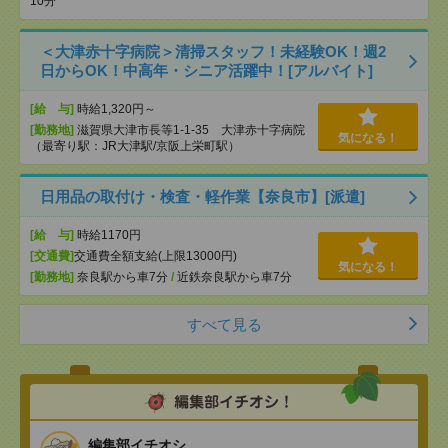
10分
＜大津赤十字病院＞清掃スタッフ！未経験OK！週2
日からOK！中高年・シニア活躍中！[アルバイト]
[給 与]
時給1,320円～
[勤務地]
滋賀県大津市長等1-1-35 大津赤十字病院
気になる！
（最寄り駅：JR大津駅/京阪上栄町駅）
日用品の取付け・検査・軽作業【奈良市】[派遣]
[給 与]
時給1170円
[交通費]
交通費全額支給(上限13000円)
気になる！
[勤務地]
奈良駅から車7分
/
近鉄奈良駅から車7分
すべて見る
編集部イチオシ