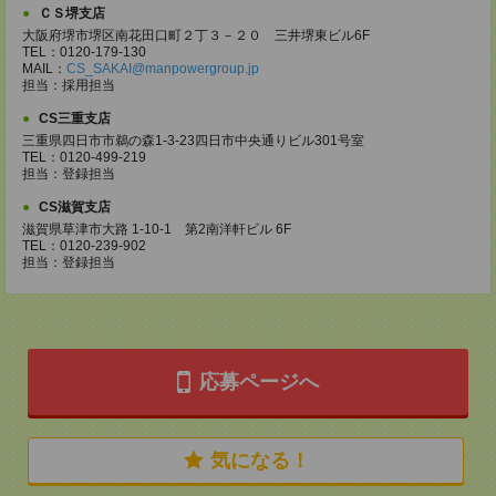
ＣＳ堺支店
大阪府堺市堺区南花田口町２丁３－２０ 三井堺東ビル6F
TEL：0120-179-130
MAIL：
CS_SAKAI@manpowergroup.jp
担当：採用担当
CS三重支店
三重県四日市市鵜の森1-3-23四日市中央通りビル301号室
TEL：0120-499-219
担当：登録担当
CS滋賀支店
滋賀県草津市大路 1-10-1 第2南洋軒ビル 6F
TEL：0120-239-902
担当：登録担当
応募ページへ
気になる！