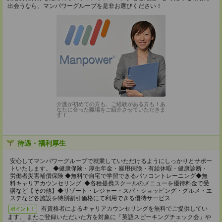
出会うなら、マンパワーグループを是非お選びください！
介護が初めての方も、ご経験がある方も！あ
なたに合った職場をご紹介させていただきま
す！
待遇・福利厚生
安心してマンパワーグループで就業していただけるようにしっかりとサポー
トいたします。 ◆健康保険・厚生年金・雇用保険・有給休暇・健康診断・
労働者災害補償保険 ◆無料で自宅で学習できるパソコントレーニング◆無
料キャリアカウンセリング ◆各種提携スクールのメニューを優待料金で受
講など【その他】◆リゾート・レジャー・スパ・ショッピング・グルメ・エ
ステなど各施設を特別割引価格にて利用できる優待サービス
有資格者によるキャリアカウンセリングを無料でご提供してい
ポイント！
ます。 またご登録いただいた方を対象に「英語スピーキングチェック会」や