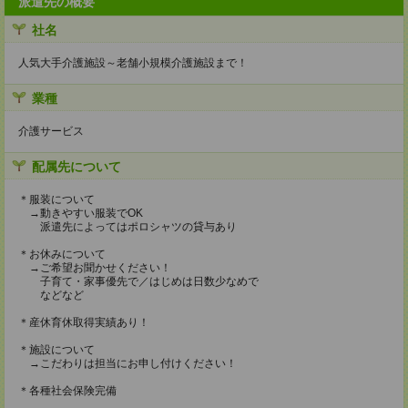
派遣先の概要
社名
人気大手介護施設～老舗小規模介護施設まで！
業種
介護サービス
配属先について
＊服装について
→動きやすい服装でOK
派遣先によってはポロシャツの貸与あり
＊お休みについて
→ご希望お聞かせください！
子育て・家事優先で／はじめは日数少なめで
などなど
＊産休育休取得実績あり！
＊施設について
→こだわりは担当にお申し付けください！
＊各種社会保険完備