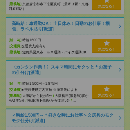
[勤務地]
京都府京都市下京区真町（最寄り駅：京都
気になる！
河原町駅）
高時給！車通勤OK！土日休み！日勤のお仕事！梱
包、ラベル貼り[派遣]
[給 与]
時給1600円
[交通費]
交通費支給有り
気になる！
[勤務地]
滋賀県栗東市 ※車通勤・バイク通勤OK
〈カンタン作業！〉スキマ時間にサクッと＊お菓子
の仕分け[派遣]
[給 与]
時給1,500円～1,875円
[交通費]
■ 交通費規定内支給 ※派遣先による
気になる！
[勤務地]
大阪駅から徒歩5分
/
大阪梅田(阪急線)駅か
ら徒歩5分
/
梅田(地下鉄)駅から徒歩5分
/
…
＜時給1,500円～＊好きな時にお仕事＞文房具のモク
モク仕分け[派遣]