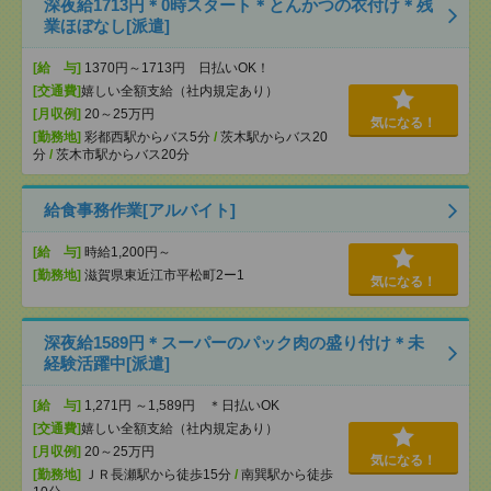
深夜給1713円＊0時スタート＊とんかつの衣付け＊残
業ほぼなし[派遣]
[給 与]
1370円～1713円 日払いOK！
[交通費]
嬉しい全額支給（社内規定あり）
[月収例]
20～25万円
気になる！
[勤務地]
彩都西駅からバス5分
/
茨木駅からバス20
分
/
茨木市駅からバス20分
給食事務作業[アルバイト]
[給 与]
時給1,200円～
[勤務地]
滋賀県東近江市平松町2ー1
気になる！
深夜給1589円＊スーパーのパック肉の盛り付け＊未
経験活躍中[派遣]
[給 与]
1,271円 ～1,589円 ＊日払いOK
[交通費]
嬉しい全額支給（社内規定あり）
[月収例]
20～25万円
気になる！
[勤務地]
ＪＲ長瀬駅から徒歩15分
/
南巽駅から徒歩