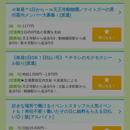
≪単発＊1日から～≫天王寺動物園／ナイトズーの受
付案内メンバー大募集！[派遣]
[給 与]
1177円
[交通費]
1日450円迄の実費を支給
気になる！
[勤務地]
天王寺駅から徒歩5分
/
動物園前駅から徒
歩5分
/
新今宮駅から徒歩5分
《単発1日OK！日払い可》＊チラシのモクモクシー
ル貼り[派遣]
[給 与]
時給1,500円～1,875円
[交通費]
■ 交通費規定内支給 ※派遣先による
気になる！
[勤務地]
天王寺駅から徒歩5分
/
大阪上本町駅から
徒歩5分
/
鶴橋駅から徒歩5分
/
…
好きな場所で働けるイベントスタッフ☆人気イベン
トも！来社不要！働いたその日に給料もらえる日払
い◎｜阪[アルバイト]
[給 与]
日給16,500円～