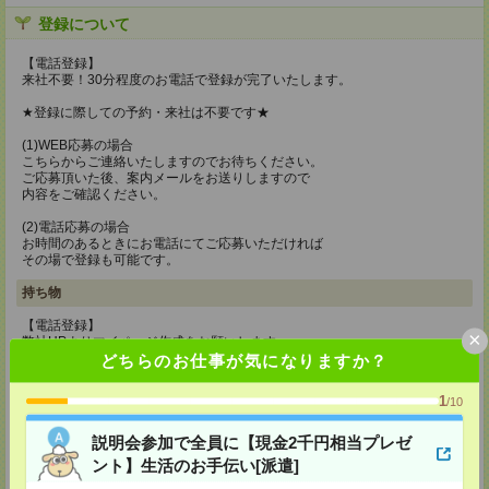
登録について
【電話登録】
来社不要！30分程度のお電話で登録が完了いたします。
★登録に際しての予約・来社は不要です★
(1)WEB応募の場合
こちらからご連絡いたしますのでお待ちください。
ご応募頂いた後、案内メールをお送りしますので
内容をご確認ください。
(2)電話応募の場合
お時間のあるときにお電話にてご応募いただければ
その場で登録も可能です。
持ち物
【電話登録】
×
弊社HPよりマイページ作成をお願いします
電話での登録の際に、マイページ作成をいただいた旨をお伝えください。
どちらのお仕事が気になりますか？
所要時間
1
/10
【電話登録】30分程度
・経験やご希望などをインタビュー
説明会参加で全員に【現金2千円相当プレゼ
・お仕事のご紹介など
ント】生活のお手伝い[派遣]