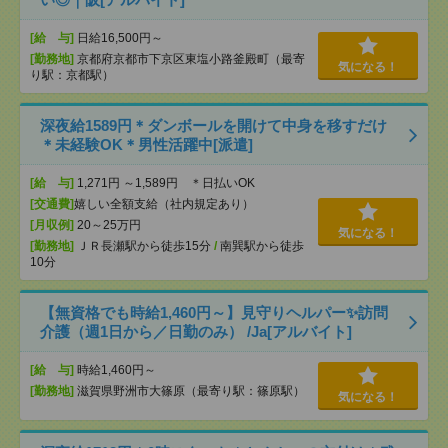
[給 与]
日給16,500円～
[勤務地]
京都府京都市下京区東塩小路釜殿町（最寄
気になる！
り駅：京都駅）
深夜給1589円＊ダンボールを開けて中身を移すだけ
＊未経験OK＊男性活躍中[派遣]
[給 与]
1,271円 ～1,589円 ＊日払いOK
[交通費]
嬉しい全額支給（社内規定あり）
[月収例]
20～25万円
気になる！
[勤務地]
ＪＲ長瀬駅から徒歩15分
/
南巽駅から徒歩
10分
【無資格でも時給1,460円～】見守りヘルパー✨訪問
介護（週1日から／日勤のみ） /Ja[アルバイト]
[給 与]
時給1,460円～
[勤務地]
滋賀県野洲市大篠原（最寄り駅：篠原駅）
気になる！