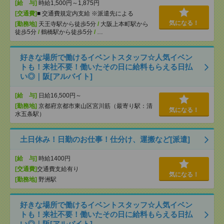
[給 与]
時給1,500円～1,875円
[交通費]
■ 交通費規定内支給 ※派遣先による
気になる！
[勤務地]
天王寺駅から徒歩5分
/
大阪上本町駅から
徒歩5分
/
鶴橋駅から徒歩5分
/
…
好きな場所で働けるイベントスタッフ☆人気イベン
トも！来社不要！働いたその日に給料もらえる日払
い◎｜阪[アルバイト]
[給 与]
日給16,500円～
[勤務地]
京都府京都市東山区宮川筋（最寄り駅：清
気になる！
水五条駅）
土日休み！日勤のお仕事！仕分け、運搬など[派遣]
[給 与]
時給1400円
[交通費]
交通費支給有り
気になる！
[勤務地]
野洲駅
好きな場所で働けるイベントスタッフ☆人気イベン
トも！来社不要！働いたその日に給料もらえる日払
い◎｜阪[アルバイト]