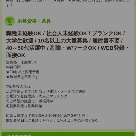
開始日はご相談ください！ ★急募 ★職場が気に入れば、長期でも働けま
す！
応募資格・条件
職種未経験OK / 社会人未経験OK / ブランクOK /
大学生歓迎 / 10名以上の大量募集 / 履歴書不要 /
40～50代活躍中 / 副業・WワークOK / WEB登録・
面接OK
無資格・未経験OK
年齢不問
★10名以上採用予定
★履歴書は不要です
▽応募後の流れ
1)翌営業日までに担当より電話・メールでご連絡
2)電話で登録面談→求人とマッチング
3)ご希望の施設で、職場見学
4)就業決定→勤務開始
応募→就業まで最短3日＆10日後に給料GETも可！
開始希望日はご相談ください。1か月以上先の相談もOK！