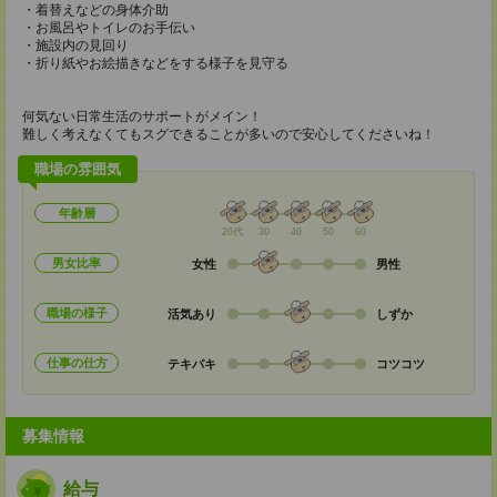
・着替えなどの身体介助
・お風呂やトイレのお手伝い
・施設内の見回り
・折り紙やお絵描きなどをする様子を見守る
何気ない日常生活のサポートがメイン！
難しく考えなくてもスグできることが多いので安心してくださいね！
職場の雰囲気
年齢層
20代
30
40
50
60
男女比率
女性
男性
職場の様子
活気あり
しずか
仕事の仕方
テキパキ
コツコツ
募集情報
給与