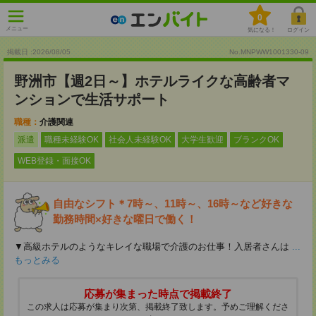
0
メニュー
気になる！
ログイン
掲載日 :2026
/
08
/
05
No.MNPWW1001330-09
野洲市【週2日～】ホテルライクな高齢者マ
ンションで生活サポート
職種：
介護関連
派遣
職種未経験OK
社会人未経験OK
大学生歓迎
ブランクOK
WEB登録・面接OK
自由なシフト＊7時～、11時～、16時～など好きな
勤務時間×好きな曜日で働く！
▼高級ホテルのようなキレイな職場で介護のお仕事！入居者さんは
...
もっとみる
応募が集まった時点で掲載終了
この求人は応募が集まり次第、掲載終了致します。予めご理解くださ