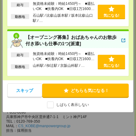
登録場所
無資格未経験：時給1450円～ ■週払
給与
いOK ■扶養内OK ■日収1万1600円
CS大阪支店
以上
石山駅 / 比叡山坂本駅 / 坂本比叡山口
気になる!
大阪府大阪市北区堂島2-2-2 近鉄堂島ビル11ＦMAP
勤務地
駅 / …
TEL：0120-923-052
MAIL：
CS_OSAKA@manpowergroup.jp
担当：採用担当
【オープニング募集】おばあちゃんのお散歩
CS難波支店
付き添いも仕事の1つ[派遣]
〒542-0076
大阪市中央区難波 2-2-3 御堂筋グランドビル 3F
無資格未経験：時給1450円～ ■週払
TEL：0120-923-052
給与
いOK ■扶養内OK ■日収1万1600円
MAIL：
CS_NANBA@manpowergroup.jp
担当：採用担当
以上
山科駅 / 椥辻駅 / 京阪山科駅 / …
気になる!
勤務地
CS京都支店
〒600-8008
京都府京都市下京区四条通烏丸東入ル長刀鉾町 8 京都三井ビル 6F
TEL：0120-923-052
スキップ
どちらも気になる！
MAIL：
CS_KYOTO@manpowergroup.jp
担当：採用担当
しばらく表示しない
CS神戸支店
〒651-0096
兵庫県神戸市中央区雲井通7-1-1 ミント神戸14F
TEL：0120-769-350
MAIL：
CS_KOBE@manpowergroup.jp
担当：採用担当