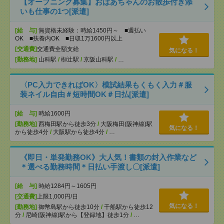
【オープニング募集】おばあちゃんのお散歩付き添
いも仕事の1つ[派遣]
[給 与]
無資格未経験：時給1450円～ ■週払い
OK ■扶養内OK ■日収1万1600円以上
[交通費]
交通費全額支給
気になる！
[勤務地]
山科駅
/
椥辻駅
/
京阪山科駅
/
…
〈PC入力できればOK〉模試結果もくもく入力＃服
装ネイル自由＃短時間OK＃日払[派遣]
[給 与]
時給1600円
[勤務地]
西梅田駅から徒歩3分
/
大阪梅田(阪神線)駅
気になる！
から徒歩4分
/
大阪駅から徒歩4分
/
…
《即日・単発勤務OK》大人気！書類の封入作業など
＊選べる勤務時間＊日払い手渡し〇[派遣]
[給 与]
時給1284円～1605円
[交通費]
上限1,000円/日
気になる！
[勤務地]
御幣島駅から徒歩10分
/
千船駅から徒歩12
分
/
尼崎(阪神線)駅から【登録地】徒歩1分
/
…