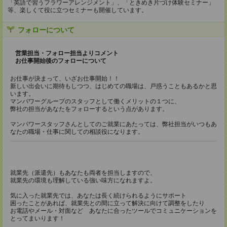
「英語で習うフラワーアレンジメント」、「ときめき片づけ体験セミナー」
等、楽しくて役に立つセミナーも開催しています。
フォローについて
営業担当・フォロー担当よりコメント
お仕事開始後のフォローについて
お仕事が決まって、いざお仕事開始！！
新しい出会いに期待もしつつ、はじめての職場は、戸惑うこともあるかと思
います。
マンパワーグループのスタッフとして働くメリットの１つに、
弊社の担当があなたをフォローするという点があります。
マンパワースタッフさんとしてのご就業にあたっては、弊社担当がいつもあ
なたの職場・仕事に関しての相談役になります。
就業先（派遣先）もあなたも両者を担当しますので、
就業先の環境も理解している強い味方になれますよ。
気に入った就業先では、あなたは長く続けられるようにサポート
困ったことがあれば、就業先との間に立って解決に向けて調整をしたり
お電話やメール・対面など あなたに合ったツールでコミュニケーションを
とってまいります！