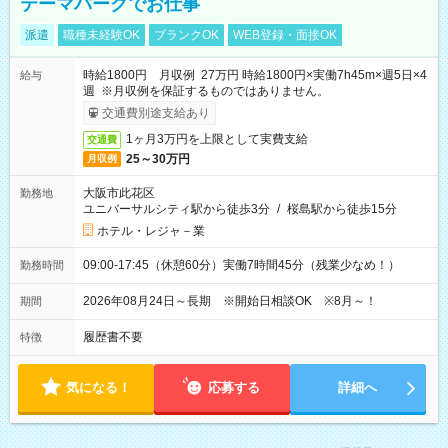
テーマパークでお仕事
派遣
職種未経験OK
ブランクOK
WEB登録・面接OK
時給1800円 月収例 27万円 時給1800円×実働7h45m×週5日×4
給与
週 ※月収例を保証するものではありません。
交通費別途支給あり
1ヶ月3万円を上限として実費支給
交通費
25～30万円
月収例
大阪市此花区
勤務地
ユニバーサルシティ駅から徒歩3分
/
桜島駅から徒歩15分
ホテル・レジャ－業
09:00-17:45（休憩60分）実働7時間45分（残業少なめ！）
勤務時間
2026年08月24日～長期 ※開始日相談OK ※8月～！
期間
履歴書不要
特徴
気になる！
応募する
詳細へ