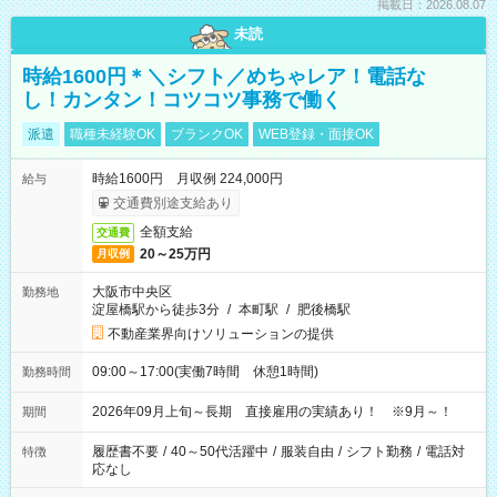
掲載日：2026.08.07
未読
時給1600円＊＼シフト／めちゃレア！電話な
し！カンタン！コツコツ事務で働く
派遣
職種未経験OK
ブランクOK
WEB登録・面接OK
時給1600円 月収例 224,000円
給与
交通費別途支給あり
全額支給
交通費
20～25万円
月収例
大阪市中央区
勤務地
淀屋橋駅から徒歩3分
/
本町駅
/
肥後橋駅
不動産業界向けソリューションの提供
09:00～17:00(実働7時間 休憩1時間)
勤務時間
2026年09月上旬～長期 直接雇用の実績あり！ ※9月～！
期間
履歴書不要
/
40～50代活躍中
/
服装自由
/
シフト勤務
/
電話対
特徴
応なし