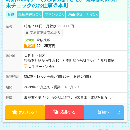
果チェックのお仕事＠本町
派遣
職種未経験OK
ブランクOK
WEB登録・面接OK
時給1500円 月収例 225,000円
給与
交通費別途支給あり
全額支給
交通費
20～25万円
月収例
大阪市中央区
勤務地
堺筋本町駅から徒歩1分
/
本町駅から徒歩6分
/
肥後橋駅
大手サービス会社
08:30～17:00(実働7時間30分 休憩1時間)
勤務時間
2026年09月上旬～長期 ※9月～！
期間
履歴書不要
/
40～50代活躍中
/
服装自由
/
電話対応なし
特徴
気になる！
応募する
詳細へ