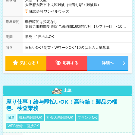
大阪市中央区
勤務地
大阪府大阪市中央区難波（最寄り駅：難波駅）
株式会社ワンベルウッズ
勤務時間は指定なし
勤務時間
変形労働時間制 想定労働時間160時間/月 【シフト例】 ・10：
00～20：00
単発・1日のみOK
期間
日払いOK / 副業・WワークOK / 10名以上の大量募集
特徴
気になる！
応募する
詳細へ
未読
座り仕事！給与即払いOK！高時給！製品の梱
包、検査業務
派遣
職種未経験OK
社会人未経験OK
ブランクOK
WEB登録・面接OK