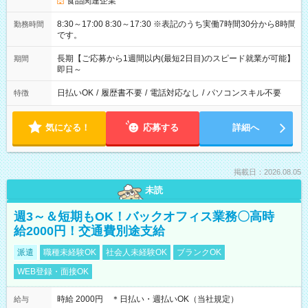
食品関連企業
8:30～17:00 8:30～17:30 ※表記のうち実働7時間30分から8時間
勤務時間
です。
長期【ご応募から1週間以内(最短2日目)のスピード就業が可能】
期間
即日～
日払いOK
/
履歴書不要
/
電話対応なし
/
パソコンスキル不要
特徴
気になる！
応募する
詳細へ
掲載日：2026.08.05
未読
週3～＆短期もOK！バックオフィス業務〇高時
給2000円！交通費別途支給
派遣
職種未経験OK
社会人未経験OK
ブランクOK
WEB登録・面接OK
時給 2000円 ＊日払い・週払いOK（当社規定）
給与