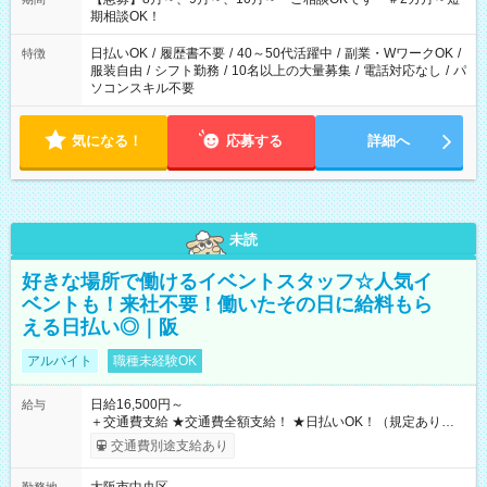
期相談OK！
日払いOK
/
履歴書不要
/
40～50代活躍中
/
副業・WワークOK
/
特徴
服装自由
/
シフト勤務
/
10名以上の大量募集
/
電話対応なし
/
パ
ソコンスキル不要
気になる！
応募する
詳細へ
未読
好きな場所で働けるイベントスタッフ☆人気イ
ベントも！来社不要！働いたその日に給料もら
える日払い◎｜阪
アルバイト
職種未経験OK
日給16,500円～
給与
＋交通費支給 ★交通費全額支給！ ★日払いOK！（規定あり） ┗
働いたその日に現金GET♪ お仕事後はコンビニATMから 日払
交通費別途支給あり
い分を引き落とせます！ 【試用期間】試用期間なし