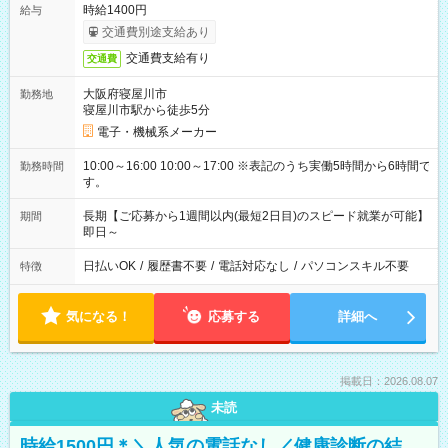
時給1400円
給与
交通費別途支給あり
交通費支給有り
交通費
大阪府寝屋川市
勤務地
寝屋川市駅から徒歩5分
電子・機械系メーカー
10:00～16:00 10:00～17:00 ※表記のうち実働5時間から6時間で
勤務時間
す。
長期【ご応募から1週間以内(最短2日目)のスピード就業が可能】
期間
即日～
日払いOK
/
履歴書不要
/
電話対応なし
/
パソコンスキル不要
特徴
気になる！
応募する
詳細へ
掲載日：2026.08.07
未読
時給1500円＊＼人気の電話なし／健康診断の結