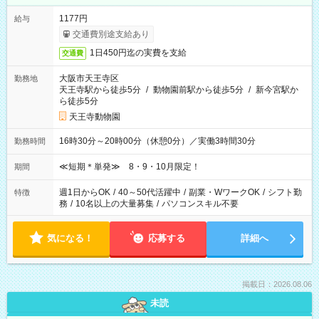
1177円
給与
交通費別途支給あり
1日450円迄の実費を支給
交通費
大阪市天王寺区
勤務地
天王寺駅から徒歩5分
/
動物園前駅から徒歩5分
/
新今宮駅か
ら徒歩5分
天王寺動物園
16時30分～20時00分（休憩0分）／実働3時間30分
勤務時間
≪短期＊単発≫ 8・9・10月限定！
期間
週1日からOK
/
40～50代活躍中
/
副業・WワークOK
/
シフト勤
特徴
務
/
10名以上の大量募集
/
パソコンスキル不要
気になる！
応募する
詳細へ
掲載日：2026.08.06
未読