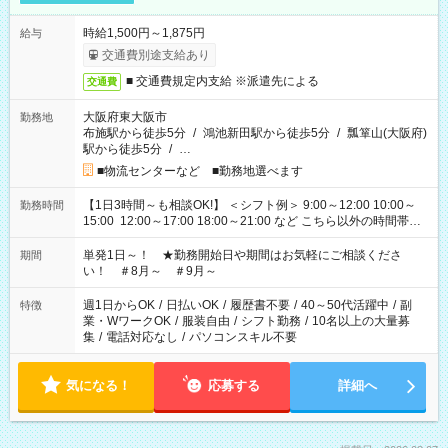
時給1,500円～1,875円
給与
交通費別途支給あり
■ 交通費規定内支給 ※派遣先による
交通費
大阪府東大阪市
勤務地
布施駅から徒歩5分
/
鴻池新田駅から徒歩5分
/
瓢箪山(大阪府)
駅から徒歩5分
/
…
■物流センターなど ■勤務地選べます
【1日3時間～も相談OK!】 ＜シフト例＞ 9:00～12:00 10:00～
勤務時間
15:00 12:00～17:00 18:00～21:00 など こちら以外の時間帯も
お気軽にご相談ください！
単発1日～！ ★勤務開始日や期間はお気軽にご相談くださ
期間
い！ ＃8月～ ＃9月～
週1日からOK
/
日払いOK
/
履歴書不要
/
40～50代活躍中
/
副
特徴
業・WワークOK
/
服装自由
/
シフト勤務
/
10名以上の大量募
集
/
電話対応なし
/
パソコンスキル不要
気になる！
応募する
詳細へ