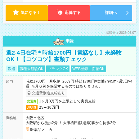
気になる！
応募する
詳細へ
掲載日：2026.08.07
未読
週2-4日在宅＊時給1700円【電話なし】未経験
OK！【コツコツ】書類チェック
派遣
職種未経験OK
ブランクOK
WEB登録・面接OK
時給1700円 月収例 26万円 時給1700円×実働7h45m×週5日×4
給与
週 ※月収例を保証するものではありません。
交通費別途支給あり
1ヶ月3万円を上限として実費支給
交通費
25～30万円
月収例
大阪市北区
勤務地
大阪駅から徒歩2分
/
大阪梅田(阪急線)駅から徒歩2分
医薬品メ－カ－