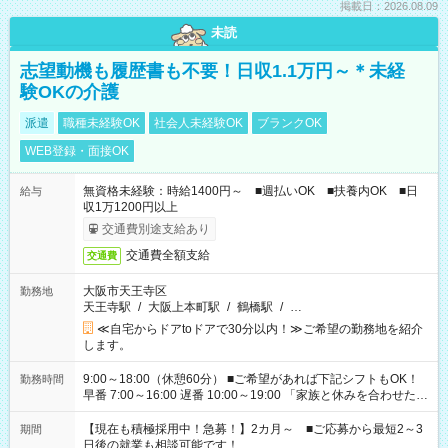
掲載日：2026.08.09
未読
志望動機も履歴書も不要！日収1.1万円～＊未経
験OKの介護
派遣
職種未経験OK
社会人未経験OK
ブランクOK
WEB登録・面接OK
無資格未経験：時給1400円～ ■週払いOK ■扶養内OK ■日
給与
収1万1200円以上
交通費別途支給あり
交通費全額支給
交通費
大阪市天王寺区
勤務地
天王寺駅
/
大阪上本町駅
/
鶴橋駅
/
…
≪自宅からドアtoドアで30分以内！≫ご希望の勤務地を紹介
します。
9:00～18:00（休憩60分） ■ご希望があれば下記シフトもOK！
勤務時間
早番 7:00～16:00 遅番 10:00～19:00 「家族と休みを合わせた
い」 「余裕を持って夕飯の準備がしたい」 「できれば残業はし
たくない」 など、ご希望を教えてくださいね。 ※Wワーク希望
【現在も積極採用中！急募！】2カ月～ ■ご応募から最短2～3
期間
の方へ 今ご覧のお仕事で希望する勤務時間と、もう1つのお仕事
日後の就業も相談可能です！