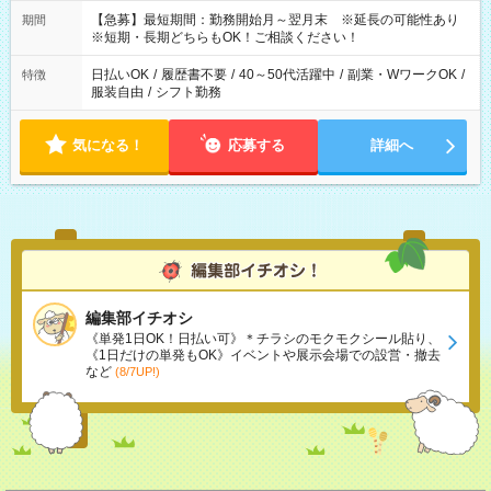
【急募】最短期間：勤務開始月～翌月末 ※延長の可能性あり
期間
※短期・長期どちらもOK！ご相談ください！
日払いOK
/
履歴書不要
/
40～50代活躍中
/
副業・WワークOK
/
特徴
服装自由
/
シフト勤務
気になる！
応募する
詳細へ
編集部イチオシ
《単発1日OK！日払い可》＊チラシのモクモクシール貼り、
《1日だけの単発もOK》イベントや展示会場での設営・撤去
など
(8/7UP!)