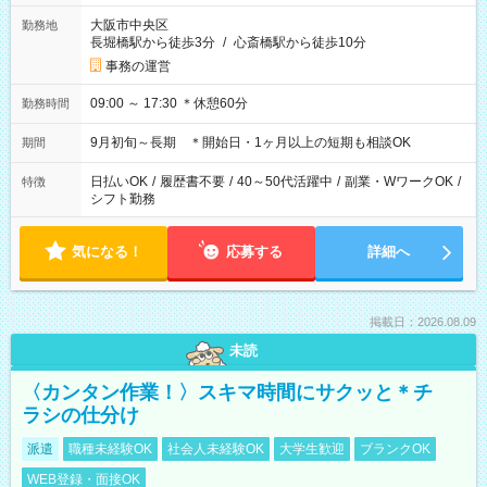
大阪市中央区
勤務地
長堀橋駅から徒歩3分
/
心斎橋駅から徒歩10分
事務の運営
09:00 ～ 17:30 ＊休憩60分
勤務時間
9月初旬～長期 ＊開始日・1ヶ月以上の短期も相談OK
期間
日払いOK
/
履歴書不要
/
40～50代活躍中
/
副業・WワークOK
/
特徴
シフト勤務
気になる！
応募する
詳細へ
掲載日：2026.08.09
未読
〈カンタン作業！〉スキマ時間にサクッと＊チ
ラシの仕分け
派遣
職種未経験OK
社会人未経験OK
大学生歓迎
ブランクOK
WEB登録・面接OK