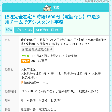
掲載日：2026.08.07
未読
ほぼ完全在宅＊時給1600円【電話なし】中途採
用チームでアシスタント事務
派遣
ブランクOK
WEB登録・面接OK
時給1600円 月収例 26万円 時給1600円×実働7h50m×週5日×4
給与
週+残業5h ※月収例を保証するものではありません。
交通費別途支給あり
1ヶ月3万円を上限として実費支給
交通費
25～30万円
月収例
大阪市北区
勤務地
大阪駅から徒歩5分
/
梅田(地下鉄)駅から徒歩5分
/
大阪梅田
(阪急線)駅
/
…
情報処理サ－ビス
09:00-18:00（休憩70分）実働7時間50分（残業少なめ！）
勤務時間
即日～長期 ※開始日相談OK
期間
履歴書不要
/
電話対応なし
特徴