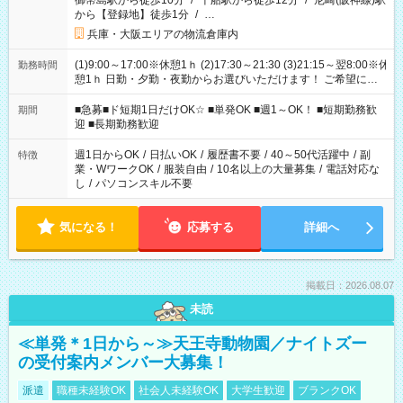
御幣島駅から徒歩10分
/
千船駅から徒歩12分
/
尼崎(阪神線)駅
から【登録地】徒歩1分
/
…
兵庫・大阪エリアの物流倉庫内
(1)9:00～17:00※休憩1ｈ (2)17:30～21:30 (3)21:15～翌8:00※休
勤務時間
憩1ｈ 日勤・夕勤・夜勤からお選びいただけます！ ご希望に合
わせて働けるお仕事です(*^^*) 【その他選べる勤務時間】 8-17
時/9-17時/9-18時/10-18時/11-21時/18-22時/20-翌4時/21-翌5
■急募■ド短期1日だけOK☆ ■単発OK ■週1～OK！ ■短期勤務歓
期間
時/22-翌6時/0-翌8時 ご自身のご都合で選んで頂ける完全自由シ
迎 ■長期勤務歓迎
フト！
週1日からOK
/
日払いOK
/
履歴書不要
/
40～50代活躍中
/
副
特徴
業・WワークOK
/
服装自由
/
10名以上の大量募集
/
電話対応な
し
/
パソコンスキル不要
気になる！
応募する
詳細へ
掲載日：2026.08.07
未読
≪単発＊1日から～≫天王寺動物園／ナイトズー
の受付案内メンバー大募集！
派遣
職種未経験OK
社会人未経験OK
大学生歓迎
ブランクOK