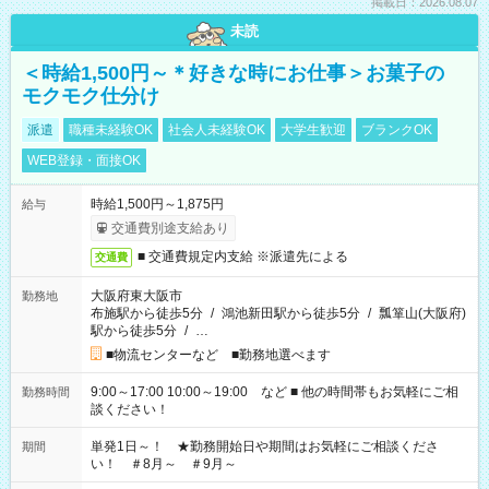
掲載日：2026.08.07
未読
＜時給1,500円～＊好きな時にお仕事＞お菓子の
モクモク仕分け
派遣
職種未経験OK
社会人未経験OK
大学生歓迎
ブランクOK
WEB登録・面接OK
時給1,500円～1,875円
給与
交通費別途支給あり
■ 交通費規定内支給 ※派遣先による
交通費
大阪府東大阪市
勤務地
布施駅から徒歩5分
/
鴻池新田駅から徒歩5分
/
瓢箪山(大阪府)
駅から徒歩5分
/
…
■物流センターなど ■勤務地選べます
9:00～17:00 10:00～19:00 など ■ 他の時間帯もお気軽にご相
勤務時間
談ください！
単発1日～！ ★勤務開始日や期間はお気軽にご相談くださ
期間
い！ ＃8月～ ＃9月～