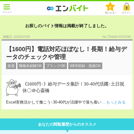
0
メニュー
気になる！
ログイン
お探しのバイト情報は掲載が終了しました。
掲載日 :2026
/
07
/
05
No.TSW26-0370336
【1600円】電話対応ほぼなし！長期！給与デ
ータのチェックや管理
派遣
職種未経験OK
ブランクOK
WEB登録・面接OK
《1600円↑》給与データ集計！30-40代活躍↑土日祝
休〇＠心斎橋
Excel実務活かして働こう↑30-40代が活躍中で落ち着い
...もっとみる
あなたの閲覧履歴からのオススメ