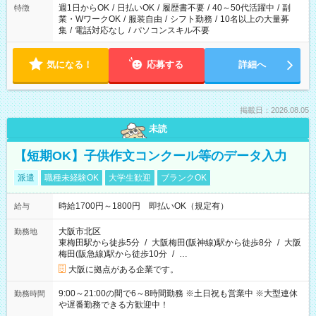
週1日からOK
/
日払いOK
/
履歴書不要
/
40～50代活躍中
/
副
特徴
業・WワークOK
/
服装自由
/
シフト勤務
/
10名以上の大量募
集
/
電話対応なし
/
パソコンスキル不要
気になる！
応募する
詳細へ
掲載日：2026.08.05
未読
【短期OK】子供作文コンクール等のデータ入力
派遣
職種未経験OK
大学生歓迎
ブランクOK
時給1700円～1800円 即払いOK（規定有）
給与
大阪市北区
勤務地
東梅田駅から徒歩5分
/
大阪梅田(阪神線)駅から徒歩8分
/
大阪
梅田(阪急線)駅から徒歩10分
/
…
大阪に拠点がある企業です。
9:00～21:00の間で6～8時間勤務 ※土日祝も営業中 ※大型連休
勤務時間
や遅番勤務できる方歓迎中！