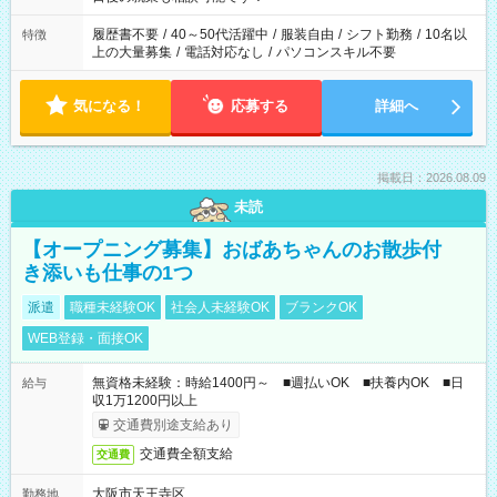
の勤務時間。 合計で週40時間を超える場合は応募できません。
履歴書不要
/
40～50代活躍中
/
服装自由
/
シフト勤務
/
10名以
特徴
上の大量募集
/
電話対応なし
/
パソコンスキル不要
気になる！
応募する
詳細へ
掲載日：2026.08.09
未読
【オープニング募集】おばあちゃんのお散歩付
き添いも仕事の1つ
派遣
職種未経験OK
社会人未経験OK
ブランクOK
WEB登録・面接OK
無資格未経験：時給1400円～ ■週払いOK ■扶養内OK ■日
給与
収1万1200円以上
交通費別途支給あり
交通費全額支給
交通費
大阪市天王寺区
勤務地