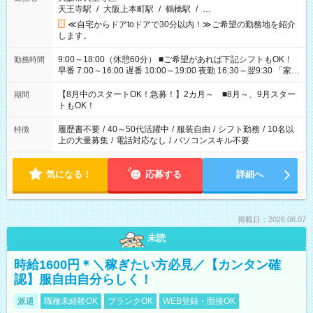
天王寺駅
/
大阪上本町駅
/
鶴橋駅
/
…
≪自宅からドアtoドアで30分以内！≫ご希望の勤務地を紹介
します。
9:00～18:00（休憩60分） ■ご希望があれば下記シフトもOK！
勤務時間
早番 7:00～16:00 遅番 10:00～19:00 夜勤 16:30～翌9:30 「家族
と休みを合わせたい」 「余裕を持って夕飯の準備がしたい」
「できれば残業はしたくない」 など、ご希望を教えてください
【8月中のスタートOK！急募！】2カ月～ ■8月～、9月スター
期間
ね。 ※Wワーク希望の方へ 今ご覧のお仕事で希望する勤務時間
トもOK！
と、もう1つのお仕事の勤務時間。 合計で週40時間を超える場
合は応募できません。
履歴書不要
/
40～50代活躍中
/
服装自由
/
シフト勤務
/
10名以
特徴
上の大量募集
/
電話対応なし
/
パソコンスキル不要
気になる！
応募する
詳細へ
掲載日：2026.08.07
未読
時給1600円＊＼稼ぎたい方必見／【カンタン確
認】服自由自分らしく！
派遣
職種未経験OK
ブランクOK
WEB登録・面接OK