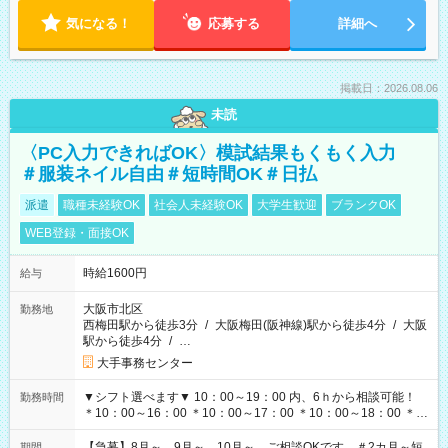
気になる！
応募する
詳細へ
掲載日：2026.08.06
未読
〈PC入力できればOK〉模試結果もくもく入力
＃服装ネイル自由＃短時間OK＃日払
派遣
職種未経験OK
社会人未経験OK
大学生歓迎
ブランクOK
WEB登録・面接OK
時給1600円
給与
大阪市北区
勤務地
西梅田駅から徒歩3分
/
大阪梅田(阪神線)駅から徒歩4分
/
大阪
駅から徒歩4分
/
…
大手事務センター
▼シフト選べます▼ 10：00～19：00 内、6ｈから相談可能！
勤務時間
＊10：00～16：00 ＊10：00～17：00 ＊10：00～18：00 ＊
11：00～19：00 ＊12：00～19：00 ＊13：00～19：00
【急募】8月～、9月～、10月～ ご相談OKです ＃2カ月～短
期間