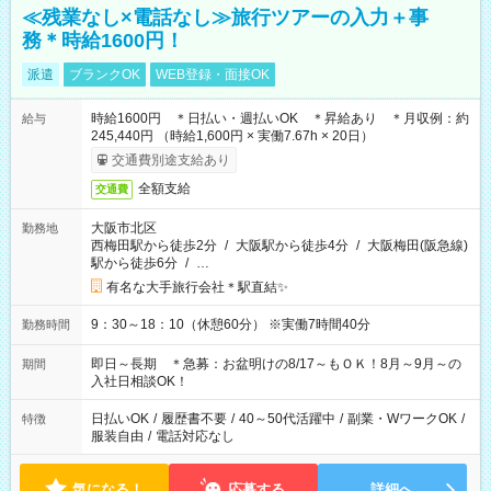
≪残業なし×電話なし≫旅行ツアーの入力＋事
務＊時給1600円！
派遣
ブランクOK
WEB登録・面接OK
時給1600円 ＊日払い・週払いOK ＊昇給あり ＊月収例：約
給与
245,440円 （時給1,600円 × 実働7.67h × 20日）
交通費別途支給あり
全額支給
交通費
大阪市北区
勤務地
西梅田駅から徒歩2分
/
大阪駅から徒歩4分
/
大阪梅田(阪急線)
駅から徒歩6分
/
…
有名な大手旅行会社＊駅直結✨
9：30～18：10（休憩60分） ※実働7時間40分
勤務時間
即日～長期 ＊急募：お盆明けの8/17～もＯＫ！8月～9月～の
期間
入社日相談OK！
日払いOK
/
履歴書不要
/
40～50代活躍中
/
副業・WワークOK
/
特徴
服装自由
/
電話対応なし
気になる！
応募する
詳細へ