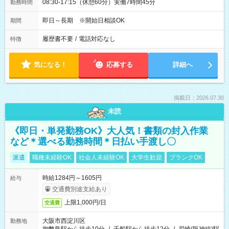
08:30-17:15（休憩60分）実働7時間45分
勤務時間
即日～長期 ※開始日相談OK
期間
履歴書不要
/
電話対応なし
特徴
気になる！
応募する
詳細へ
掲載日：2026.07.30
未読
《即日・単発勤務OK》大人気！書類の封入作業
など＊選べる勤務時間＊日払い手渡し〇
派遣
職種未経験OK
社会人未経験OK
大学生歓迎
ブランクOK
時給1284円～1605円
給与
交通費別途支給あり
上限1,000円/日
交通費
大阪市西淀川区
勤務地