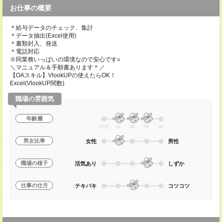
お仕事の概要
＊給与データのチェック、集計
＊データ抽出(Excel使用)
＊書類封入、発送
＊電話対応
※同業務いっぱいの環境なので安心です○
＼マニュアル＆手順書あります＊／
【OAスキル】VlookUPの使えたらOK！
Excel(VlookUP関数)
職場の雰囲気
年齢層
20代
30
40
50
60
男女比率
女性
男性
職場の様子
活気あり
しずか
仕事の仕方
テキパキ
コツコツ