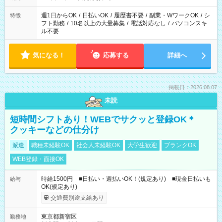
現場によって異なります。 ※勿論、休憩時間はあるのでご安心
ください！
週1日からOK
/
日払いOK
/
履歴書不要
/
副業・WワークOK
/
シ
特徴
フト勤務
/
10名以上の大量募集
/
電話対応なし
/
パソコンスキ
ル不要
気になる！
応募する
詳細へ
掲載日：2026.08.07
未読
短時間シフトあり！WEBでサクッと登録OK＊
クッキーなどの仕分け
派遣
職種未経験OK
社会人未経験OK
大学生歓迎
ブランクOK
WEB登録・面接OK
時給1500円 ■日払い・週払いOK！(規定あり) ■現金日払いも
給与
OK(規定あり)
交通費別途支給あり
東京都新宿区
勤務地