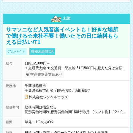
未読
サマソニなど人気音楽イベントも！好きな場所
で働ける☆来社不要！働いたその日に給料もら
える日払い/T1
アルバイト
職種未経験OK
日給12,000円～
給与
＋交通費支給 ★交通費一部支給 ┗1日500円を超えた分は全額支
給！ ※往復500円以内の方は自己負担となります ★日払いOK！
交通費別途支給あり
（規定あり） ┗働いたその日に現金GET♪ お仕事後はコンビニ
ATMから 日払い分を引き落とせます！ 【試用期間】試用期間
千葉県船橋市
勤務地
なし
千葉県船橋市西船（最寄り駅：西船橋駅）
株式会社ワンベルウッズ
勤務時間は指定なし
勤務時間
変形労働時間制 想定労働時間160時間/月 【シフト例】 12：00
～22：00
単発・1日のみOK
期間
日払いOK / 副業・WワークOK / 10名以上の大量募集
特徴