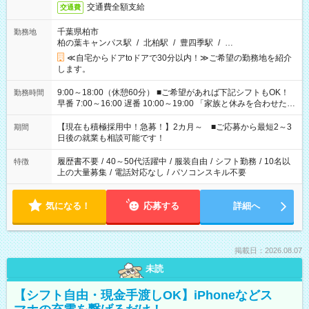
交通費全額支給
交通費
千葉県柏市
勤務地
柏の葉キャンパス駅
/
北柏駅
/
豊四季駅
/
…
≪自宅からドアtoドアで30分以内！≫ご希望の勤務地を紹介
します。
9:00～18:00（休憩60分） ■ご希望があれば下記シフトもOK！
勤務時間
早番 7:00～16:00 遅番 10:00～19:00 「家族と休みを合わせた
い」 「余裕を持って夕飯の準備がしたい」 「できれば残業はし
たくない」 など、ご希望を教えてくださいね。 ※Wワーク希望
【現在も積極採用中！急募！】2カ月～ ■ご応募から最短2～3
期間
の方へ 今ご覧のお仕事で希望する勤務時間と、もう1つのお仕事
日後の就業も相談可能です！
の勤務時間。 合計で週40時間を超える場合は応募できません。
履歴書不要
/
40～50代活躍中
/
服装自由
/
シフト勤務
/
10名以
特徴
上の大量募集
/
電話対応なし
/
パソコンスキル不要
気になる！
応募する
詳細へ
掲載日：2026.08.07
未読
【シフト自由・現金手渡しOK】iPhoneなどス