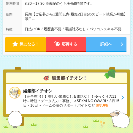
8:30～17:30 ※表記のうち実働8時間です。
勤務時間
長期【ご応募から1週間以内(最短2日目)のスピード就業が可能】
期間
即日～
日払いOK
/
履歴書不要
/
電話対応なし
/
パソコンスキル不要
特徴
気になる！
応募する
詳細へ
編集部イチオシ
【完全在宅！】難しい業務なし＆電話なし！ゆっくりの11
時～時短＊データ入力・事務、＜SEKAI NO OWARI＊8月15
日・16日＞ドーム公演のサポートバイトなど
(8/7UP!)