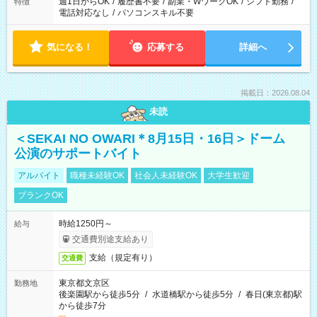
週1日からOK
/
履歴書不要
/
副業・WワークOK
/
シフト勤務
/
特徴
電話対応なし
/
パソコンスキル不要
気になる！
応募する
詳細へ
掲載日：2026.08.04
未読
＜SEKAI NO OWARI＊8月15日・16日＞ドーム
公演のサポートバイト
アルバイト
職種未経験OK
社会人未経験OK
大学生歓迎
ブランクOK
時給1250円～
給与
交通費別途支給あり
支給（規定有り）
交通費
東京都文京区
勤務地
後楽園駅から徒歩5分
/
水道橋駅から徒歩5分
/
春日(東京都)駅
から徒歩7分