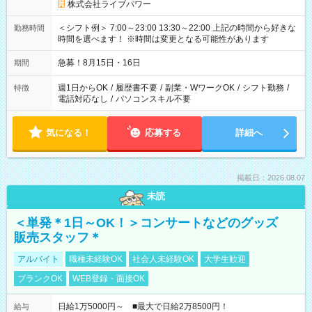
株式会社ライブパワー
＜シフト例＞ 7:00～23:00 13:30～22:00 上記の時間から好きな
勤務時間
時間を選べます！ ※時間は変更となる可能性があります
急募！8月15日・16日
期間
週1日からOK
/
履歴書不要
/
副業・WワークOK
/
シフト勤務
/
特徴
電話対応なし
/
パソコンスキル不要
気になる！
応募する
詳細へ
掲載日：2026.08.07
未読
＜単発＊1日～OK！＞コンサートなどのグッズ
販売スタッフ＊
アルバイト
職種未経験OK
社会人未経験OK
大学生歓迎
ブランクOK
WEB登録・面接OK
日給1万5000円～ ■最大で日給2万8500円！
給与