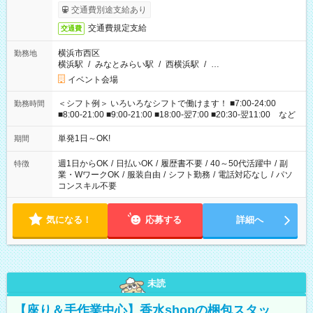
交通費別途支給あり
交通費規定支給
交通費
横浜市西区
勤務地
横浜駅
/
みなとみらい駅
/
西横浜駅
/
…
イベント会場
＜シフト例＞ いろいろなシフトで働けます！ ■7:00-24:00
勤務時間
■8:00-21:00 ■9:00-21:00 ■18:00-翌7:00 ■20:30-翌11:00 など
単発1日～OK!
期間
週1日からOK
/
日払いOK
/
履歴書不要
/
40～50代活躍中
/
副
特徴
業・WワークOK
/
服装自由
/
シフト勤務
/
電話対応なし
/
パソ
コンスキル不要
気になる！
応募する
詳細へ
未読
【座り＆手作業中心】香水shopの梱包スタッ