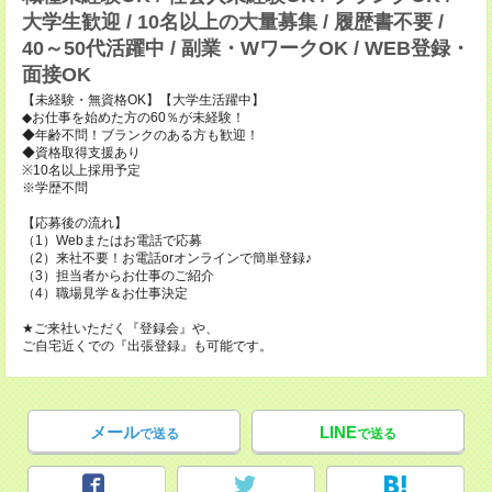
大学生歓迎 / 10名以上の大量募集 / 履歴書不要 /
40～50代活躍中 / 副業・WワークOK / WEB登録・
面接OK
【未経験・無資格OK】【大学生活躍中】
◆お仕事を始めた方の60％が未経験！
◆年齢不問！ブランクのある方も歓迎！
◆資格取得支援あり
※10名以上採用予定
※学歴不問
【応募後の流れ】
（1）Webまたはお電話で応募
（2）来社不要！お電話orオンラインで簡単登録♪
（3）担当者からお仕事のご紹介
（4）職場見学＆お仕事決定
★ご来社いただく『登録会』や、
ご自宅近くでの『出張登録』も可能です。
メール
LINE
で送る
で送る