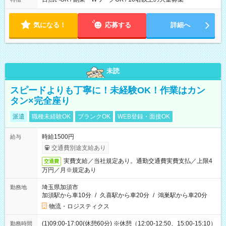
気になる！
応募する
詳細へ
未読
スピードよりも丁寧に！未経験OK！作業はカン
タン×完全座り
派遣
職種未経験OK
ブランクOK
WEB登録・面接OK
時給1500円
給与
交通費別途支給あり
実費支給／当社規定あり。通勤交通費実費支払／上限4
交通費
万円／月※規定あり
埼玉県加須市
勤務地
加須駅から車10分
/
久喜駅から車20分
/
鴻巣駅から車20分
物流・ロジスティクス
(1)09:00-17:00(休憩60分) ※休憩（12:00-12:50、15:00-15:10）
勤務時間