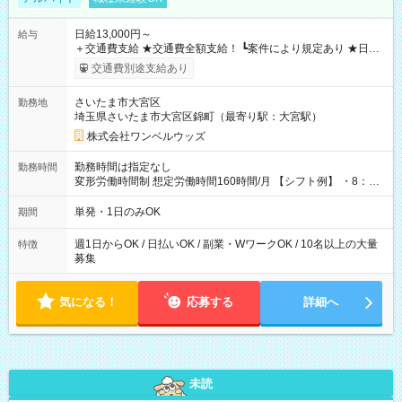
日給13,000円～
給与
＋交通費支給 ★交通費全額支給！ ┗案件により規定あり ★日払
いOK！（規定あり） ┗働いたその日に現金GET♪ お仕事後はコ
交通費別途支給あり
ンビニATMから 日払い分を引き落とせます！ 【試用期間】試
用期間なし
さいたま市大宮区
勤務地
埼玉県さいたま市大宮区錦町（最寄り駅：大宮駅）
株式会社ワンベルウッズ
勤務時間は指定なし
勤務時間
変形労働時間制 想定労働時間160時間/月 【シフト例】 ・8：00
～21：00
単発・1日のみOK
期間
週1日からOK / 日払いOK / 副業・WワークOK / 10名以上の大量
特徴
募集
気になる！
応募する
詳細へ
未読