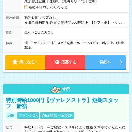
東京都足立区千住旭町（最寄り駅：北千住駅）
株式会社ワンベルウッズ
勤務時間は指定なし
勤務時間
変形労働時間制 想定労働時間160時間/月 【シフト例】 ・8：00
～21：00
単発・1日のみOK
期間
週1日からOK / 日払いOK / 副業・WワークOK / 10名以上の大量
特徴
募集
気になる！
応募する
詳細へ
未読
特別時給1800円【ヴァレクストラ】短期スタッ
フ 新宿
派遣
ブランクOK
WEB登録・面接OK
時給1800円 ※ご経験・スキルにより優遇 スマホでかんたんに
給与