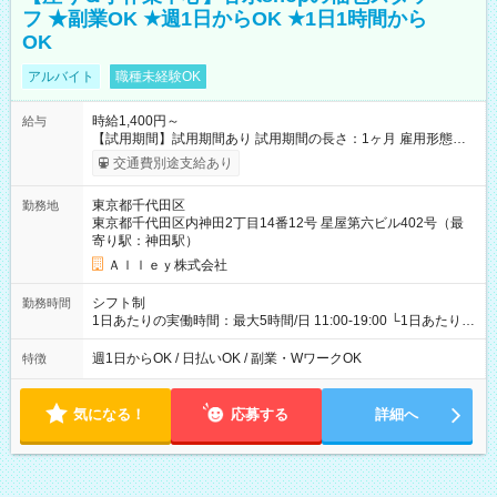
フ ★副業OK ★週1日からOK ★1日1時間から
OK
アルバイト
職種未経験OK
時給1,400円～
給与
【試用期間】試用期間あり 試用期間の長さ：1ヶ月 雇用形態、
給与は本採用時と同じです。
交通費別途支給あり
東京都千代田区
勤務地
東京都千代田区内神田2丁目14番12号 星屋第六ビル402号（最
寄り駅：神田駅）
Ａｌｌｅｙ株式会社
シフト制
勤務時間
1日あたりの実働時間：最大5時間/日 11:00-19:00 └1日あたりの
実働時間：1-5時間 └上記の時間帯内であれば、いつでも勤務可
能！ └平日・土曜日の中で、お好きな曜日でご勤務いただけま
週1日からOK / 日払いOK / 副業・WワークOK
特徴
す！ 【シフト例】 ・11:00～14:00 ・16:30～19:00 ・13:00～
18:00 などのように、自由な働き方が可能なお仕事です！
気になる！
応募する
詳細へ