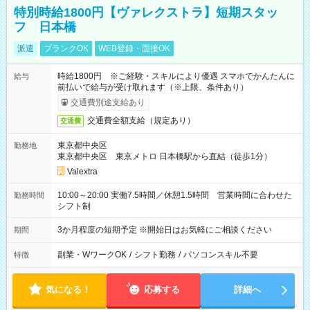
特別時給1800円【ヴァレクストラ】短期スタッ
フ 日本橋
派遣
ブランクOK
WEB登録・面接OK
時給1800円 ※ご経験・スキルにより優遇 スマホでかんたんに
給与
前払いで給与が受け取れます（※上限、条件あり）
交通費別途支給あり
交通費全額支給（規定あり）
交通費
東京都中央区
勤務地
東京都中央区 東京メトロ 日本橋駅から直結（徒歩1分）
Valextra
10:00～20:00 実働7.5時間／休憩1.5時間 営業時間に合わせた
勤務時間
シフト制
3か月程度の短期予定 ※開始日はお気軽にご相談ください
期間
副業・WワークOK
/
シフト勤務
/
パソコンスキル不要
特徴
気になる！
応募する
詳細へ