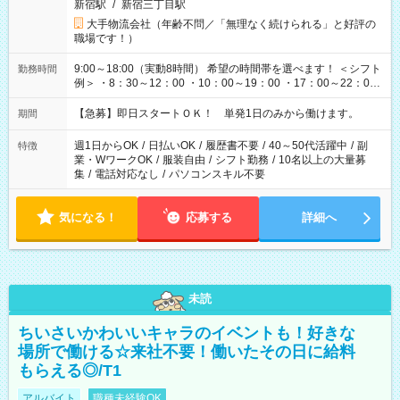
新宿駅
/
新宿三丁目駅
大手物流会社（年齢不問／「無理なく続けられる」と好評の
職場です！）
9:00～18:00（実動8時間） 希望の時間帯を選べます！ ＜シフト
勤務時間
例＞ ・8：30～12：00 ・10：00～19：00 ・17：00～22：00
・13：00～22：00 ・22：00～翌6：00 など
【急募】即日スタートＯＫ！ 単発1日のみから働けます。
期間
週1日からOK
/
日払いOK
/
履歴書不要
/
40～50代活躍中
/
副
特徴
業・WワークOK
/
服装自由
/
シフト勤務
/
10名以上の大量募
集
/
電話対応なし
/
パソコンスキル不要
気になる！
応募する
詳細へ
未読
ちいさいかわいいキャラのイベントも！好きな
場所で働ける☆来社不要！働いたその日に給料
もらえる◎/T1
アルバイト
職種未経験OK