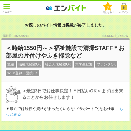
0
メニュー
気になる！
ログイン
お探しのバイト情報は掲載が終了しました。
掲載日 :2026
/
05
/
18
No.NCK柏_06KSW
＜時給1550円～＞福祉施設で清掃STAFF＊お
部屋の片付けやふき掃除など
派遣
職種未経験OK
社会人未経験OK
大学生歓迎
ブランクOK
WEB登録・面接OK
＜最短3日でお仕事決定！＊日払いOK＞まずは出来
ることからお任せします！
▼最近では経験や資格がまったくいらない“サポート”的なお仕事
...も
っとみる