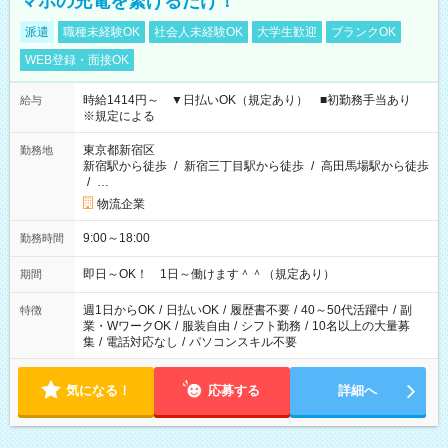
マホの充電を繋げるだけ！
派遣
職種未経験OK
社会人未経験OK
大学生歓迎
ブランクOK
WEB登録・面接OK
時給1414円～ ▼日払いOK（規定あり） ■初勤務手当あり
給与
※規定による
東京都新宿区
勤務地
新宿駅から徒歩
/
新宿三丁目駅から徒歩
/
高田馬場駅から徒歩
/
…
物流企業
9:00～18:00
勤務時間
即日～OK！ 1日～働けます＾＾（規定あり）
期間
週1日からOK
/
日払いOK
/
履歴書不要
/
40～50代活躍中
/
副
特徴
業・WワークOK
/
服装自由
/
シフト勤務
/
10名以上の大量募
集
/
電話対応なし
/
パソコンスキル不要
気になる！
応募する
詳細へ