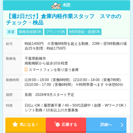
未読
【週2日だけ】倉庫内軽作業スタッフ スマホの
チェック・検品
派遣
職種未経験OK
ブランクOK
WEB登録・面接OK
時給1400円 ※実働8時間を超える勤務、22時～翌5時勤務の場
給与
合25％割増：時給1750円
千葉県船橋市
勤務地
南船橋駅から徒歩10分程度
スマートフォンを取り扱う倉庫
(1)9:00～18:00（実働8時間） (2)10:00～18:00（実働7時間）
勤務時間
(3)10:00～17:00（実働6時間） ※時間帯選べます ※休憩60分
長期 2026年9月スタート予定
期間
日払いOK
/
履歴書不要
/
40～50代活躍中
/
副業・WワークOK
/
特徴
シフト勤務
/
10名以上の大量募集
気になる！
応募する
詳細へ