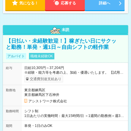
気になる！
応募する
詳細へ
未読
【日払い・未経験歓迎！】稼ぎたい日にサクッ
と勤務！単発・週1日～自由シフトの軽作業
アルバイト
職種未経験OK
日給10,305円～37,204円
給与
※経験・能力等を考慮の上、加給・優遇いたします。 【試用期
間】試用期間なし
交通費別途支給あり
東京都練馬区
勤務地
東京都練馬区下石神井
アシストワーク株式会社
シフト制
勤務時間
1日あたりの実働時間：最大15時間/日 ＜1週間の勤務例＞週3回
勤務 勤務：月・水・金 休み：火・木・土・日 好きな時にお仕事
可能です！ ※1日あたりの最大実働時間は日勤、夜勤共に勤務し
単発・1日のみOK
期間
た時間になります。