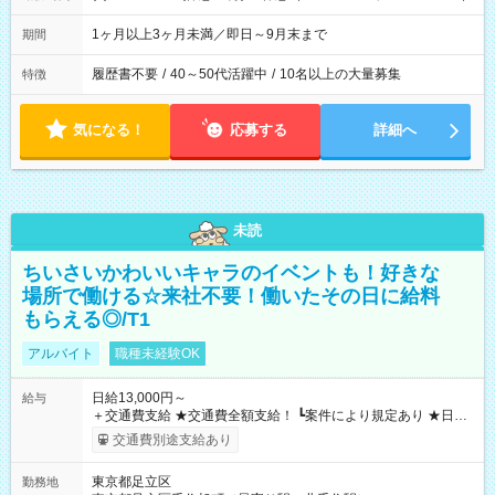
1ヶ月以上3ヶ月未満／即日～9月末まで
期間
履歴書不要
/
40～50代活躍中
/
10名以上の大量募集
特徴
気になる！
応募する
詳細へ
未読
ちいさいかわいいキャラのイベントも！好きな
場所で働ける☆来社不要！働いたその日に給料
もらえる◎/T1
アルバイト
職種未経験OK
日給13,000円～
給与
＋交通費支給 ★交通費全額支給！ ┗案件により規定あり ★日払
いOK！（規定あり） ┗働いたその日に現金GET♪ お仕事後はコ
交通費別途支給あり
ンビニATMから 日払い分を引き落とせます！ 【試用期間】試
用期間なし
東京都足立区
勤務地