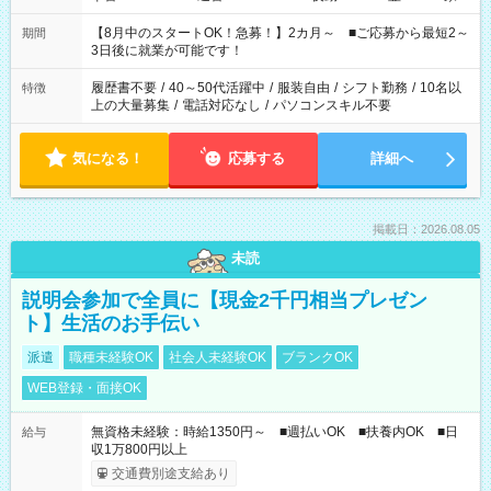
と休みを合わせたい」 「余裕を持って夕飯の準備がしたい」
「できれば残業はしたくない」 など、ご希望を教えてください
【8月中のスタートOK！急募！】2カ月～ ■ご応募から最短2～
期間
ね。 ※Wワーク希望の方へ 今ご覧のお仕事で希望する勤務時間
3日後に就業が可能です！
と、もう1つのお仕事の勤務時間。 合計で週40時間を超える場
合は応募できません。
履歴書不要
/
40～50代活躍中
/
服装自由
/
シフト勤務
/
10名以
特徴
上の大量募集
/
電話対応なし
/
パソコンスキル不要
気になる！
応募する
詳細へ
掲載日：2026.08.05
未読
説明会参加で全員に【現金2千円相当プレゼン
ト】生活のお手伝い
派遣
職種未経験OK
社会人未経験OK
ブランクOK
WEB登録・面接OK
無資格未経験：時給1350円～ ■週払いOK ■扶養内OK ■日
給与
収1万800円以上
交通費別途支給あり