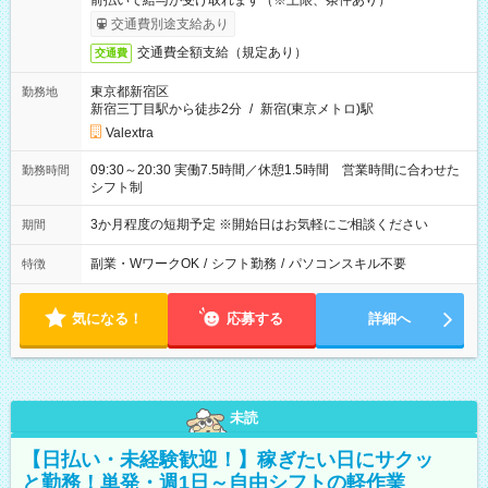
前払いで給与が受け取れます（※上限、条件あり）
交通費別途支給あり
交通費全額支給（規定あり）
交通費
東京都新宿区
勤務地
新宿三丁目駅から徒歩2分
/
新宿(東京メトロ)駅
Valextra
09:30～20:30 実働7.5時間／休憩1.5時間 営業時間に合わせた
勤務時間
シフト制
3か月程度の短期予定 ※開始日はお気軽にご相談ください
期間
副業・WワークOK
/
シフト勤務
/
パソコンスキル不要
特徴
気になる！
応募する
詳細へ
未読
【日払い・未経験歓迎！】稼ぎたい日にサクッ
と勤務！単発・週1日～自由シフトの軽作業