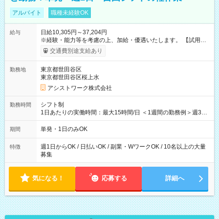
アルバイト
職種未経験OK
日給10,305円～37,204円
給与
※経験・能力等を考慮の上、加給・優遇いたします。 【試用期
間】試用期間なし
交通費別途支給あり
東京都世田谷区
勤務地
東京都世田谷区桜上水
アシストワーク株式会社
シフト制
勤務時間
1日あたりの実働時間：最大15時間/日 ＜1週間の勤務例＞週3回
勤務 勤務：月・水・金 休み：火・木・土・日 好きな時にお仕事
可能です！ ※1日あたりの最大実働時間は日勤、夜勤共に勤務し
単発・1日のみOK
期間
た時間になります。
週1日からOK / 日払いOK / 副業・WワークOK / 10名以上の大量
特徴
募集
気になる！
応募する
詳細へ