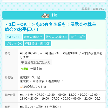
掲載日：2026.08.07
未読
＜1日～OK！＞あの有名企業も！展示会や株主
総会のお手伝い！
アルバイト
職種未経験OK
社会人未経験OK
大学生歓迎
ブランクOK
WEB登録・面接OK
■日給16,840円～ ■日払いOK ■実働3時間5,120円のお仕事あ
給与
ります！
交通費別途支給あり
一部支給
交通費
東京都千代田区
勤務地
東京駅
/
水道橋駅
/
有楽町駅
/
…
株式会社マッシュ
■シフト例 ・07:00～19:30 ・09:00～12:00 ・10:00～17:00 ・
勤務時間
18:00～23:00 ・19:00～07:00 ・20:00～09:00 ・22:00～06:00
etc ★最短で3時間で5,120円のお仕事から 15時間で2万円近く稼
げるお仕事も！ ご希望のお時間に合わせてご紹介！ ※シフトは
■１日のみ・1回だけお仕事OK！
期間