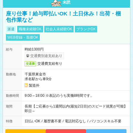
未読
座り仕事！給与即払いOK！土日休み！出荷・梱
包作業など
派遣
職種未経験OK
社会人未経験OK
ブランクOK
WEB登録・面接OK
時給1300円
給与
交通費別途支給あり
交通費支給有り
交通費
千葉県東金市
勤務地
求名駅から車9分
製造外
9:00～18:00 ※表記のうち実働8時間です。
勤務時間
長期【ご応募から1週間以内(最短2日目)のスピード就業が可能】
期間
即日～
日払いOK
/
履歴書不要
/
電話対応なし
/
パソコンスキル不要
特徴