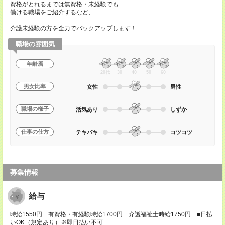
資格がとれるまでは無資格・未経験でも
働ける職場をご紹介するなど、
介護未経験の方を全力でバックアップします！
職場の雰囲気
年齢層
20代
30
40
50
60
男女比率
女性
男性
職場の様子
活気あり
しずか
仕事の仕方
テキパキ
コツコツ
募集情報
給与
時給1550円 有資格・有経験時給1700円 介護福祉士時給1750円 ■日払
いOK（規定あり）※即日払い不可