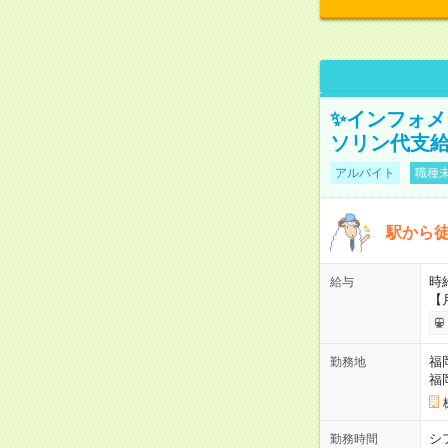
✨インフォメ
ソリン代支
アルバイト
職種未
駅から
時給
給与
【月
福
勤務地
福
シ
勤務時間