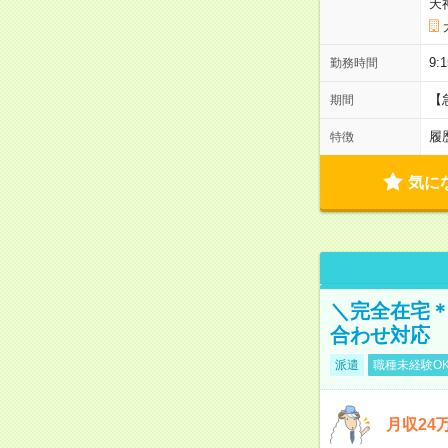
天
9
勤務時間
【
期間
履
特徴
気に
＼完全在宅＊
合わせ対応
派遣
職種未経験O
月収2