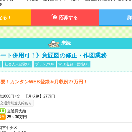
要
なる！
応募する
詳
未読
モート併用可！》意匠図の修正・作図業務
K
社会人未経験OK
ブランクOK
WEB登録・面接OK
要！カンタンWEB登録≫月収例27万円！
給1800円+交 【月収例】27万円
交通費別途支給あり
交通費支給
通費
25～30万円
収例
岡市中央区