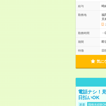
時
給与
福
勤務地
天
・0
勤務時間
即
期間
日
特徴
気に
電話ナシ！見
日払いOK
派遣
職種未経験O