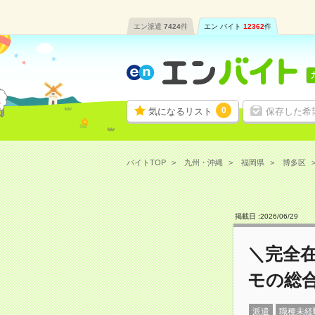
エン派遣
7424
件
エン バイト
12362
件
0
気になるリスト
保存した希
バイトTOP
九州・沖縄
福岡県
博多区
掲載日 :
2026
/
06
/
29
＼完全在
モの総合
派遣
職種未経