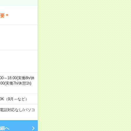
不要＊
0～18:00(実働8h/休
0:00(実働7h/休憩1h)
OK（9月～など）
電話対応なし
/
パソコ
細へ