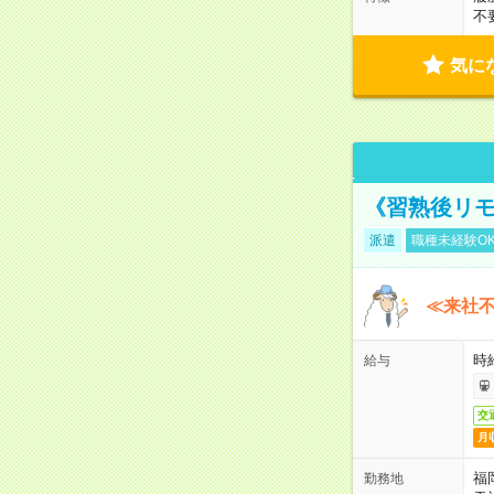
不
気に
《習熟後リ
派遣
職種未経験O
≪来社不
時
給与
交
月
福
勤務地