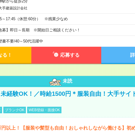
神駅から徒歩2分
大手建築設計会社
:15～17:45（休憩:60分） ※残業少なめ
急募】即日～長期 ※開始日ご相談ください！
歴書不要
/
40～50代活躍中
なる！
応募する
詳
未読
未経験OK！／時給1500円＊服装自由！大手サイ
K
ブランクOK
WEB登録・面接OK
4万円以上！【服装や髪型も自由！おしゃれしながら働ける】初