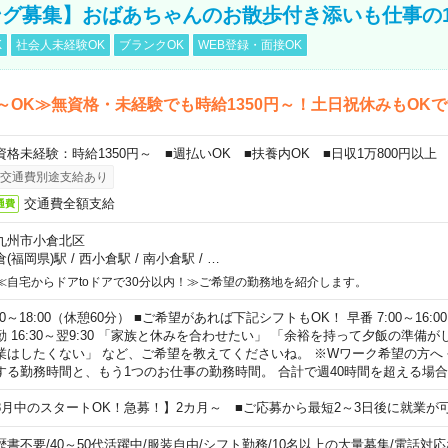
グ募集】おばあちゃんのお散歩付き添いも仕事の
K
社会人未経験OK
ブランクOK
WEB登録・面接OK
～OK≫無資格・未経験でも時給1350円～！土日祝休みもOK
資格未経験：時給1350円～ ■週払いOK ■扶養内OK ■日収1万800円以上
交通費別途支給あり
交通費全額支給
通費
九州市小倉北区
倉(福岡県)駅
/
西小倉駅
/
南小倉駅
/
…
≪自宅からドアtoドアで30分以内！≫ご希望の勤務地を紹介します。
00～18:00（休憩60分） ■ご希望があれば下記シフトもOK！ 早番 7:00～16:00 遅
勤 16:30～翌9:30 「家族と休みを合わせたい」 「余裕を持って夕飯の準備
業はしたくない」 など、ご希望を教えてくださいね。 ※Wワーク希望の方へ
する勤務時間と、もう1つのお仕事の勤務時間。 合計で週40時間を超える場
8月中のスタートOK！急募！】2カ月～ ■ご応募から最短2～3日後に就業が
歴書不要
/
40～50代活躍中
/
服装自由
/
シフト勤務
/
10名以上の大量募集
/
電話対応