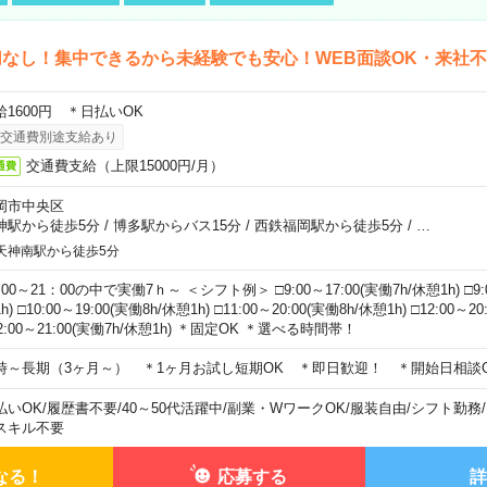
なし！集中できるから未経験でも安心！WEB面談OK・来社
給1600円 ＊日払いOK
交通費別途支給あり
交通費支給（上限15000円/月）
通費
岡市中央区
神駅から徒歩5分
/
博多駅からバス15分
/
西鉄福岡駅から徒歩5分
/
…
天神南駅から徒歩5分
00～21：00の中で実働7ｈ～ ＜シフト例＞ □9:00～17:00(実働7h/休憩1h) □9:0
h) □10:00～19:00(実働8h/休憩1h) □11:00～20:00(実働8h/休憩1h) □12:00～2
2:00～21:00(実働7h/休憩1h) ＊固定OK ＊選べる時間帯！
時～長期（3ヶ月～） ＊1ヶ月お試し短期OK ＊即日歓迎！ ＊開始日相談
払いOK
/
履歴書不要
/
40～50代活躍中
/
副業・WワークOK
/
服装自由
/
シフト勤務
/
スキル不要
なる！
応募する
詳