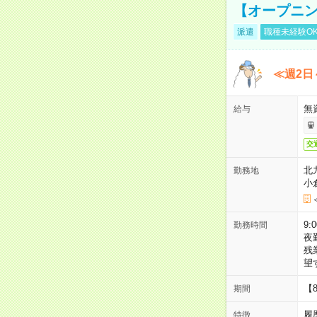
【オープニン
派遣
職種未経験O
≪週2日
無
給与
交
北
勤務地
小
9:
勤務時間
夜
残
望
【
期間
履
特徴