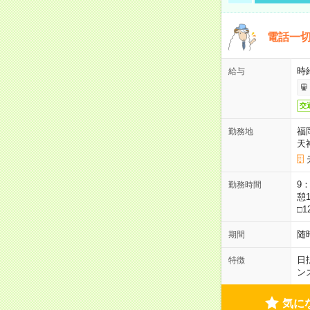
電話一切
時
給与
交
福
勤務地
天
9：
勤務時間
憩1
□1
随
期間
日
特徴
ン
気に