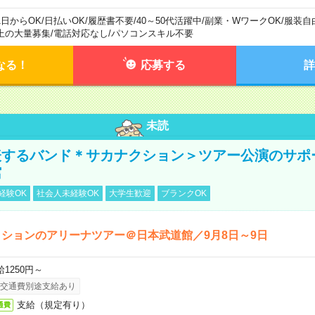
1日からOK
/
日払いOK
/
履歴書不要
/
40～50代活躍中
/
副業・WワークOK
/
服装自
上の大量募集
/
電話対応なし
/
パソコンスキル不要
なる！
応募する
詳
未読
表するバンド＊サカナクション＞ツアー公演のサポ
館
経験OK
社会人未経験OK
大学生歓迎
ブランクOK
ションのアリーナツアー＠日本武道館／9月8日～9日
給1250円～
交通費別途支給あり
支給（規定有り）
通費