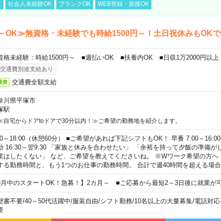
K
社会人未経験OK
ブランクOK
WEB登録・面接OK
～OK≫無資格・未経験でも時給1500円～！土日祝休みもOK
資格未経験：時給1500円～ ■週払いOK ■扶養内OK ■日収1万2000円以上
交通費別途支給あり
交通費全額支給
通費
奈川県平塚市
塚駅
≪自宅からドアtoドアで30分以内！≫ご希望の勤務地を紹介します。
00～18:00（休憩60分） ■ご希望があれば下記シフトもOK！ 早番 7:00～16:00 遅
勤 16:30～翌9:30 「家族と休みを合わせたい」 「余裕を持って夕飯の準備
業はしたくない」 など、ご希望を教えてくださいね。 ※Wワーク希望の方へ
する勤務時間と、もう1つのお仕事の勤務時間。 合計で週40時間を超える場
8月中のスタートOK！急募！】2カ月～ ■ご応募から最短2～3日後に就業が
歴書不要
/
40～50代活躍中
/
服装自由
/
シフト勤務
/
10名以上の大量募集
/
電話対応
要