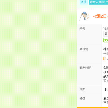
派遣
職種未経験O
≪週2日
無
給与
交
神
勤務地
平
9:
勤務時間
夜
残
望
【
期間
履
特徴
不