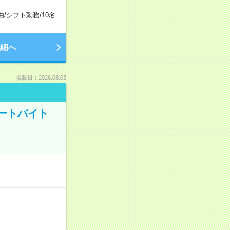
由
/
シフト勤務
/
10名
細へ
掲載日：2026.08.03
ートバイト