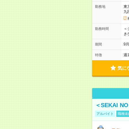
東
勤務地
九
＜シ
勤務時間
き
9
期間
週
特徴
気に
＜SEKAI 
アルバイト
職種未