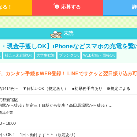
なる！
応募する
詳
未読
・現金手渡しOK】iPhoneなどスマホの充電を繋
K
社会人未経験OK
大学生歓迎
ブランクOK
WEB登録・面接OK
、カンタン手続きWEB登録！ LINEでサクッと翌日振り込み
給1414円～ ▼日払いOK（規定あり） ■初勤務手当あり ※規定による
京都新宿区
宿駅から徒歩
/
新宿三丁目駅から徒歩
/
高田馬場駅から徒歩
/
…
物流企業
00～18:00
日～OK！ 1日～働けます＾＾（規定あり）