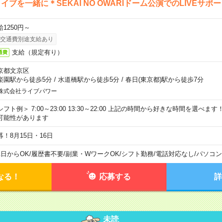
イブを一緒に＊SEKAI NO OWARIドーム公演でのLIVEサポ
給1250円～
交通費別途支給あり
支給（規定有り）
通費
京都文京区
楽園駅から徒歩5分
/
水道橋駅から徒歩5分
/
春日(東京都)駅から徒歩7分
株式会社ライブパワー
シフト例＞ 7:00～23:00 13:30～22:00 上記の時間から好きな時間を選べま
可能性があります
募！8月15日・16日
1日からOK
/
履歴書不要
/
副業・WワークOK
/
シフト勤務
/
電話対応なし
/
パソコン
なる！
応募する
詳
未読