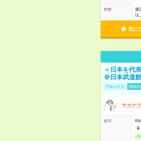
週
特徴
以
気に
＜日本を代
＠日本武道
アルバイト
職種未
サカナク
時
給与
交