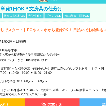
単発1日OK＊文房具の仕分け
K
社会人未経験OK
大学生歓迎
ブランクOK
WEB登録・面接OK
しでスタート】PCやスマホから登録OK！ 日払いでお給料も
1,500円～1,875円
奈川県厚木市
厚木駅から徒歩5分
/
愛甲石田駅から徒歩5分
■物流センターなど ■勤務地選べます
1日3時間～も相談OK!】午前中のみや18時以降などのシフトあり！ シフト例 ▼9:00
7:00 ▼10:00～19:00 ▼18:00～21:00
日だけの単発OK！＃8月～ ＃9月～
1日からOK
/
日払いOK
/
40～50代活躍中
/
副業・WワークOK
/
服装自由
/
シフト勤
電話対応なし
/
パソコンスキル不要
なる！
応募する
詳