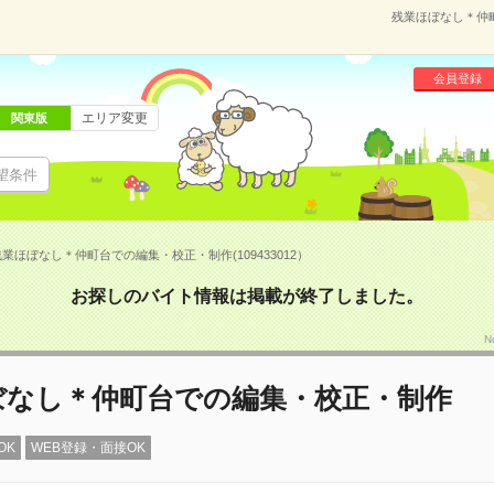
残業ほぼなし＊仲町
会員登録
エリア変更
関東版
望条件
業ほぼなし＊仲町台での編集・校正・制作(109433012）
お探しのバイト情報は掲載が終了しました。
N
ぼなし＊仲町台での編集・校正・制作
OK
WEB登録・面接OK