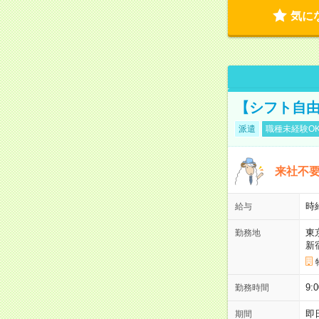
気に
【シフト自由
派遣
職種未経験O
来社不要
時
給与
東
勤務地
新
9:
勤務時間
即
期間