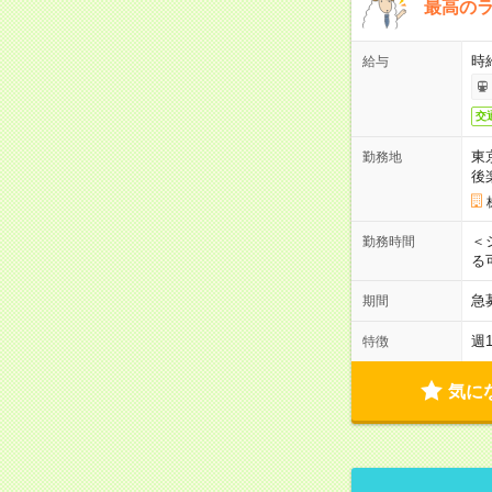
最高のラ
時
給与
交
東
勤務地
後
＜
勤務時間
る
急
期間
週
特徴
気に