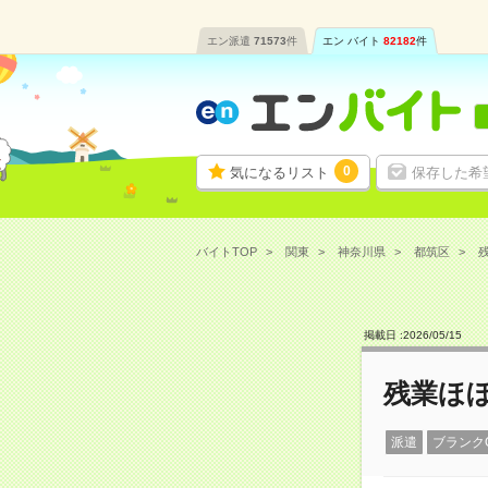
エン派遣
71573
件
エン バイト
82182
件
0
気になるリスト
保存した希
バイトTOP
関東
神奈川県
都筑区
残
掲載日 :
2026
/
05
/
15
残業ほ
派遣
ブランク