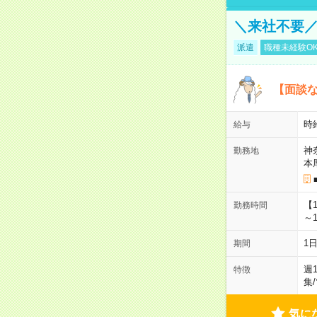
＼来社不要／
派遣
職種未経験O
【面談な
時給
給与
神
勤務地
本
【
勤務時間
～1
1
期間
週
特徴
集
/
気に