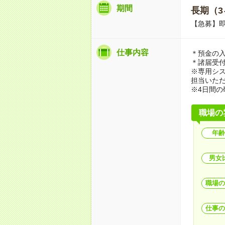
期間
長期（3
【急募】即
仕事内容
＊預金の
＊諸届受
※専用シ
担当いた
※4日間
職場の
年齢
男女
職場の
仕事の