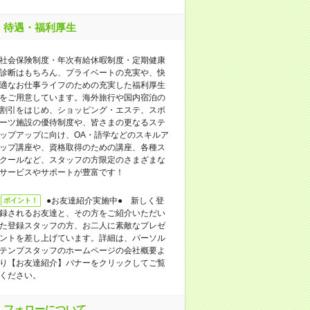
待遇・福利厚生
社会保険制度・年次有給休暇制度・定期健康
診断はもちろん、プライベートの充実や、快
適なお仕事ライフのための充実した福利厚生
をご用意しています。海外旅行や国内宿泊の
割引をはじめ、ショッピング・エステ、スポ
ーツ施設の優待制度や、皆さまの更なるステ
ップアップに向け、OA・語学などのスキルア
ップ講座や、資格取得のための講座、各種ス
クールなど、スタッフの方限定のさまざまな
サービスやサポートが豊富です！
●お友達紹介実施中● 新しく登
ポイント！
録されるお友達と、その方をご紹介いただい
た登録スタッフの方、お二人に素敵なプレゼ
ントを差し上げています。詳細は、パーソル
テンプスタッフのホームページの会社概要よ
り【お友達紹介】バナーをクリックしてご覧
ください。
フォローについて