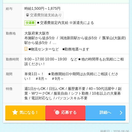
時給1,500円～1,875円
給与
交通費別途支給あり
■ 交通費規定内支給 ※派遣先による
交通費
大阪府東大阪市
勤務地
布施駅から徒歩5分
/
鴻池新田駅から徒歩5分
/
瓢箪山(大阪府)
駅から徒歩5分
/
…
■物流センターなど ■勤務地選べます
9:00～17:00 10:00～19:00 など ■ 他の時間帯もお気軽にご相
勤務時間
談ください！
単発1日～！ ★勤務開始日や期間はお気軽にご相談くださ
期間
い！ ＃8月～ ＃9月～
週1日からOK
/
日払いOK
/
履歴書不要
/
40～50代活躍中
/
副
特徴
業・WワークOK
/
服装自由
/
シフト勤務
/
10名以上の大量募
集
/
電話対応なし
/
パソコンスキル不要
気になる！
応募する
詳細へ
掲載日：2026.08.06