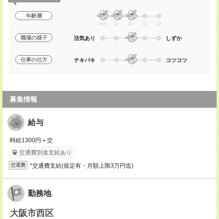
年齢層
20代
30
40
50
60
職場の様子
活気あり
しずか
仕事の仕方
テキパキ
コツコツ
募集情報
給与
時給1300円＋交
交通費別途支給あり
*交通費支給(規定有・月額上限3万円迄)
交通費
勤務地
大阪市西区