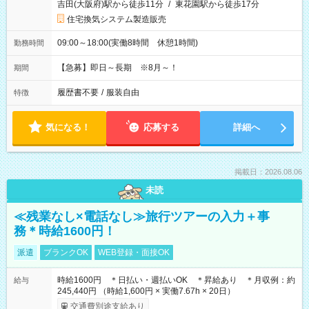
吉田(大阪府)駅から徒歩11分
/
東花園駅から徒歩17分
住宅換気システム製造販売
09:00～18:00(実働8時間 休憩1時間)
勤務時間
【急募】即日～長期 ※8月～！
期間
履歴書不要
/
服装自由
特徴
気になる！
応募する
詳細へ
掲載日：2026.08.06
未読
≪残業なし×電話なし≫旅行ツアーの入力＋事
務＊時給1600円！
派遣
ブランクOK
WEB登録・面接OK
時給1600円 ＊日払い・週払いOK ＊昇給あり ＊月収例：約
給与
245,440円 （時給1,600円 × 実働7.67h × 20日）
交通費別途支給あり