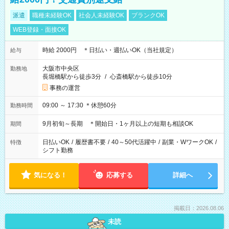
派遣
職種未経験OK
社会人未経験OK
ブランクOK
WEB登録・面接OK
時給 2000円 ＊日払い・週払いOK（当社規定）
給与
大阪市中央区
勤務地
長堀橋駅から徒歩3分
/
心斎橋駅から徒歩10分
事務の運営
09:00 ～ 17:30 ＊休憩60分
勤務時間
9月初旬～長期 ＊開始日・1ヶ月以上の短期も相談OK
期間
日払いOK
/
履歴書不要
/
40～50代活躍中
/
副業・WワークOK
/
特徴
シフト勤務
気になる！
応募する
詳細へ
掲載日：2026.08.06
未読