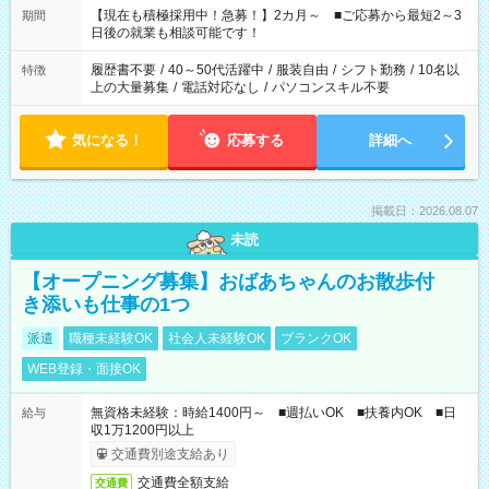
たくない」 など、ご希望を教えてくださいね。 ※Wワーク希望
【現在も積極採用中！急募！】2カ月～ ■ご応募から最短2～3
期間
の方へ 今ご覧のお仕事で希望する勤務時間と、もう1つのお仕事
日後の就業も相談可能です！
の勤務時間。 合計で週40時間を超える場合は応募できません。
履歴書不要
/
40～50代活躍中
/
服装自由
/
シフト勤務
/
10名以
特徴
上の大量募集
/
電話対応なし
/
パソコンスキル不要
気になる！
応募する
詳細へ
掲載日：2026.08.07
未読
【オープニング募集】おばあちゃんのお散歩付
き添いも仕事の1つ
派遣
職種未経験OK
社会人未経験OK
ブランクOK
WEB登録・面接OK
無資格未経験：時給1400円～ ■週払いOK ■扶養内OK ■日
給与
収1万1200円以上
交通費別途支給あり
交通費全額支給
交通費