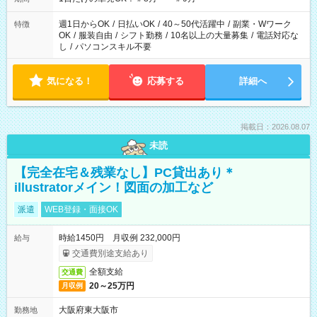
週1日からOK
/
日払いOK
/
40～50代活躍中
/
副業・Wワーク
特徴
OK
/
服装自由
/
シフト勤務
/
10名以上の大量募集
/
電話対応な
し
/
パソコンスキル不要
気になる！
応募する
詳細へ
掲載日：2026.08.07
未読
【完全在宅＆残業なし】PC貸出あり＊
illustratorメイン！図面の加工など
派遣
WEB登録・面接OK
時給1450円 月収例 232,000円
給与
交通費別途支給あり
全額支給
交通費
20～25万円
月収例
大阪府東大阪市
勤務地