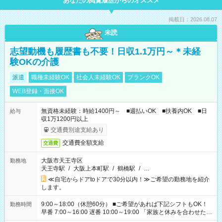
あなたの閲覧履歴からのオススメ
掲載日：2026.08.07
未読
志望動機も履歴書も不要！日収1.1万円～＊未経
験OKの介護
派遣
職種未経験OK
社会人未経験OK
ブランクOK
WEB登録・面接OK
無資格未経験：時給1400円～ ■週払いOK ■扶養内OK ■日
給与
収1万1200円以上
交通費別途支給あり
交通費全額支給
交通費
大阪市天王寺区
勤務地
天王寺駅
/
大阪上本町駅
/
鶴橋駅
/
…
≪自宅からドアtoドアで30分以内！≫ご希望の勤務地を紹介
します。
9:00～18:00（休憩60分） ■ご希望があれば下記シフトもOK！
勤務時間
早番 7:00～16:00 遅番 10:00～19:00 「家族と休みを合わせた
い」 「余裕を持って夕飯の準備がしたい」 「できれば残業はし