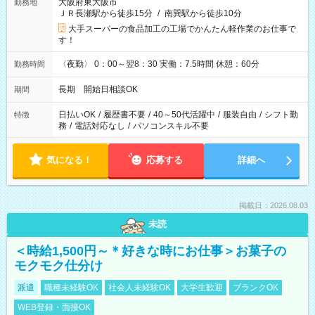
大阪府東大阪市
勤務地
ＪＲ長瀬駅から徒歩15分
/
南巽駅から徒歩10分
大手スーパーの食品加工の工場でかんたん軽作業のお仕事で
す！
〈夜勤〉 0：00～翌8：30 実働：7.5時間 休憩：60分
勤務時間
長期 開始日相談OK
期間
日払いOK
/
履歴書不要
/
40～50代活躍中
/
服装自由
/
シフト勤
特徴
務
/
電話対応なし
/
パソコンスキル不要
気になる！
応募する
詳細へ
掲載日：2026.08.03
未読
＜時給1,500円～＊好きな時にお仕事＞お菓子の
モクモク仕分け
派遣
職種未経験OK
社会人未経験OK
大学生歓迎
ブランクOK
WEB登録・面接OK