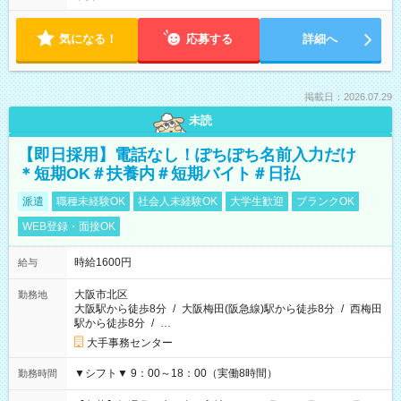
気になる！
応募する
詳細へ
掲載日：2026.07.29
未読
【即日採用】電話なし！ぽちぽち名前入力だけ
＊短期OK＃扶養内＃短期バイト＃日払
派遣
職種未経験OK
社会人未経験OK
大学生歓迎
ブランクOK
WEB登録・面接OK
時給1600円
給与
大阪市北区
勤務地
大阪駅から徒歩8分
/
大阪梅田(阪急線)駅から徒歩8分
/
西梅田
駅から徒歩8分
/
…
大手事務センター
▼シフト▼ 9：00～18：00（実働8時間）
勤務時間