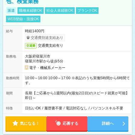
包、検査業務
派遣
職種未経験OK
社会人未経験OK
ブランクOK
WEB登録・面接OK
時給1400円
給与
交通費別途支給あり
交通費支給有り
交通費
大阪府寝屋川市
勤務地
寝屋川市駅から徒歩5分
電子・機械系メーカー
10:00～16:00 10:00～17:00 ※表記のうち実働5時間から6時間で
勤務時間
す。
長期【ご応募から1週間以内(最短2日目)のスピード就業が可能】
期間
即日～
日払いOK
/
履歴書不要
/
電話対応なし
/
パソコンスキル不要
特徴
気になる！
応募する
詳細へ