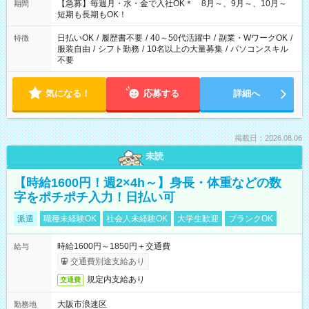
【急募】毎週月・水・金で入社OK＊ 8月～、9月～、10月～
期間
短期も長期もOK！
日払いOK
/
履歴書不要
/
40～50代活躍中
/
副業・WワークOK
/
特徴
服装自由
/
シフト勤務
/
10名以上の大量募集
/
パソコンスキル
不要
気になる！
応募する
詳細へ
掲載日：2026.08.06
未読
【時給1600円！週2×4h～】身長・体重などの数
字をポチポチ入力！日払い可
派遣
職種未経験OK
社会人未経験OK
大学生歓迎
ブランクOK
時給1600円～1850円＋交通費
給与
交通費別途支給あり
規定内支給あり
交通費
大阪市浪速区
勤務地