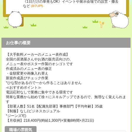
《1日だけの単発もOK》イベントや展示会場での設営・撤去
など
(8/7UP!)
お仕事の概要
【大手飲料メーカーのメニュー表作成】
全国の居酒屋さんやお酒の販売店向けの、
メニュー表やポスター作製のオシゴトです
作成済みのメニュー表の修正
・金額変更や画像入れ替え
新規作成及びチェック作業
*ひな型があるので一から作ることはありません
≪おすすめポイント≫
電話応対なしで業務に集中できる環境です
簡単な業務から始めて徐々にスキルアップできるので、無理なく覚えられま
す
【部署人数】51名【配属先部署】事務部門【平均年齢】35歳
【制服】なし(ビジネスカジュアル
*ジーンズ可)
【月収例】218,400円(時給1,300円×実働8時間×月21日)
職場の雰囲気