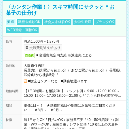
〈カンタン作業！〉スキマ時間にサクッと＊お
菓子の仕分け
派遣
職種未経験OK
社会人未経験OK
大学生歓迎
ブランクOK
WEB登録・面接OK
時給1,500円～1,875円
給与
交通費別途支給あり
■ 交通費規定内支給 ※派遣先による
交通費
大阪市住吉区
勤務地
長居(地下鉄)駅から徒歩5分
/
あびこ駅から徒歩5分
/
長居(阪
和線)駅から徒歩5分
/
…
■物流センターなど ■勤務地選べます
【1日3時間～も相談OK!】 ＜シフト例＞ 9:00～12:00 10:00～
勤務時間
15:00 12:00～17:00 18:00～21:00 など こちら以外の時間帯も
お気軽にご相談ください！
単発1日～！ ★勤務開始日や期間はお気軽にご相談くださ
期間
い！ ＃8月～ ＃9月～
週1日からOK
/
日払いOK
/
履歴書不要
/
40～50代活躍中
/
副
特徴
業・WワークOK
/
服装自由
/
シフト勤務
/
10名以上の大量募