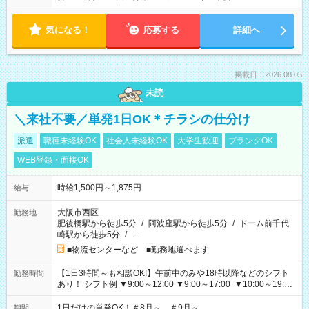
気になる！
応募する
詳細へ
掲載日：2026.08.05
未読
＼来社不要／単発1日OK＊チラシの仕分け
派遣
職種未経験OK
社会人未経験OK
大学生歓迎
ブランクOK
WEB登録・面接OK
時給1,500円～1,875円
給与
大阪市西区
勤務地
肥後橋駅から徒歩5分
/
阿波座駅から徒歩5分
/
ドーム前千代
崎駅から徒歩5分
/
…
■物流センターなど ■勤務地選べます
【1日3時間～も相談OK!】午前中のみや18時以降などのシフト
勤務時間
あり！ シフト例 ▼9:00～12:00 ▼9:00～17:00 ▼10:00～19:00
▼18:00～21:00
1日だけの単発OK！＃8月～ ＃9月～
期間