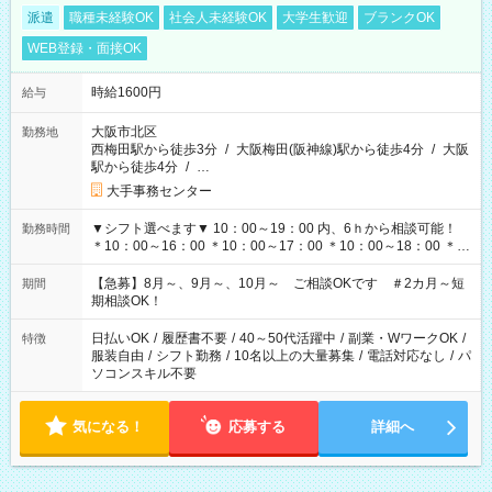
派遣
職種未経験OK
社会人未経験OK
大学生歓迎
ブランクOK
WEB登録・面接OK
時給1600円
給与
大阪市北区
勤務地
西梅田駅から徒歩3分
/
大阪梅田(阪神線)駅から徒歩4分
/
大阪
駅から徒歩4分
/
…
大手事務センター
▼シフト選べます▼ 10：00～19：00 内、6ｈから相談可能！
勤務時間
＊10：00～16：00 ＊10：00～17：00 ＊10：00～18：00 ＊
11：00～19：00 ＊12：00～19：00 ＊13：00～19：00
【急募】8月～、9月～、10月～ ご相談OKです ＃2カ月～短
期間
期相談OK！
日払いOK
/
履歴書不要
/
40～50代活躍中
/
副業・WワークOK
/
特徴
服装自由
/
シフト勤務
/
10名以上の大量募集
/
電話対応なし
/
パ
ソコンスキル不要
気になる！
応募する
詳細へ