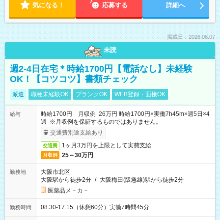
気になる！
応募する
詳細へ
掲載日：2026.08.07
未読
週2-4日在宅＊時給1700円【電話なし】未経験
OK！【コツコツ】書類チェック
派遣
職種未経験OK
ブランクOK
WEB登録・面接OK
時給1700円 月収例 26万円 時給1700円×実働7h45m×週5日×4
給与
週 ※月収例を保証するものではありません。
交通費別途支給あり
1ヶ月3万円を上限として実費支給
交通費
25～30万円
月収例
大阪市北区
勤務地
大阪駅から徒歩2分
/
大阪梅田(阪急線)駅から徒歩2分
医薬品メ－カ－
08:30-17:15（休憩60分）実働7時間45分
勤務時間