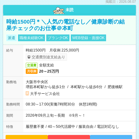
掲載日：2026.08.07
未読
時給1500円＊＼人気の電話なし／健康診断の結
果チェックのお仕事＠本町
派遣
職種未経験OK
ブランクOK
WEB登録・面接OK
時給1500円 月収例 225,000円
給与
交通費別途支給あり
全額支給
交通費
20～25万円
月収例
大阪市中央区
勤務地
堺筋本町駅から徒歩1分
/
本町駅から徒歩6分
/
肥後橋駅
大手サービス会社
08:30～17:00(実働7時間30分 休憩1時間)
勤務時間
2026年09月上旬～長期 ※9月～！
期間
履歴書不要
/
40～50代活躍中
/
服装自由
/
電話対応なし
特徴