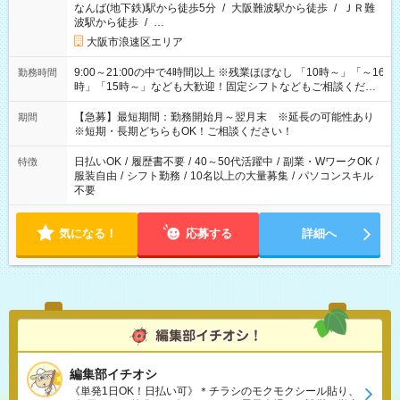
なんば(地下鉄)駅から徒歩5分
/
大阪難波駅から徒歩
/
ＪＲ難
波駅から徒歩
/
…
大阪市浪速区エリア
9:00～21:00の中で4時間以上 ※残業ほぼなし 「10時～」「～16
勤務時間
時」「15時～」なども大歓迎！固定シフトなどもご相談くださ
い！ シフト例: 9:00～16:00 10:00～17:00 など。
【急募】最短期間：勤務開始月～翌月末 ※延長の可能性あり
期間
※短期・長期どちらもOK！ご相談ください！
日払いOK
/
履歴書不要
/
40～50代活躍中
/
副業・WワークOK
/
特徴
服装自由
/
シフト勤務
/
10名以上の大量募集
/
パソコンスキル
不要
気になる！
応募する
詳細へ
編集部イチオシ
《単発1日OK！日払い可》＊チラシのモクモクシール貼り、