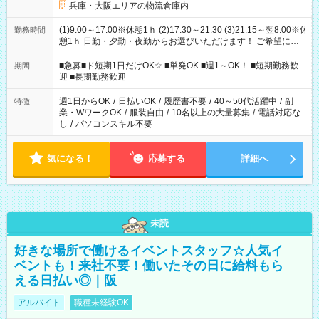
兵庫・大阪エリアの物流倉庫内
(1)9:00～17:00※休憩1ｈ (2)17:30～21:30 (3)21:15～翌8:00※休
勤務時間
憩1ｈ 日勤・夕勤・夜勤からお選びいただけます！ ご希望に合
わせて働けるお仕事です(*^^*) 【その他選べる勤務時間】 8-17
時/9-17時/9-18時/10-18時/11-21時/18-22時/20-翌4時/21-翌5
■急募■ド短期1日だけOK☆ ■単発OK ■週1～OK！ ■短期勤務歓
期間
時/22-翌6時/0-翌8時 ご自身のご都合で選んで頂ける完全自由シ
迎 ■長期勤務歓迎
フト！
週1日からOK
/
日払いOK
/
履歴書不要
/
40～50代活躍中
/
副
特徴
業・WワークOK
/
服装自由
/
10名以上の大量募集
/
電話対応な
し
/
パソコンスキル不要
気になる！
応募する
詳細へ
未読
好きな場所で働けるイベントスタッフ☆人気イ
ベントも！来社不要！働いたその日に給料もら
える日払い◎｜阪
アルバイト
職種未経験OK