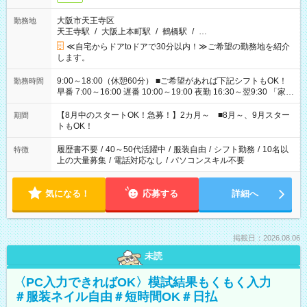
大阪市天王寺区
勤務地
天王寺駅
/
大阪上本町駅
/
鶴橋駅
/
…
≪自宅からドアtoドアで30分以内！≫ご希望の勤務地を紹介
します。
9:00～18:00（休憩60分） ■ご希望があれば下記シフトもOK！
勤務時間
早番 7:00～16:00 遅番 10:00～19:00 夜勤 16:30～翌9:30 「家族
と休みを合わせたい」 「余裕を持って夕飯の準備がしたい」
「できれば残業はしたくない」 など、ご希望を教えてください
【8月中のスタートOK！急募！】2カ月～ ■8月～、9月スター
期間
ね。 ※Wワーク希望の方へ 今ご覧のお仕事で希望する勤務時間
トもOK！
と、もう1つのお仕事の勤務時間。 合計で週40時間を超える場
合は応募できません。
履歴書不要
/
40～50代活躍中
/
服装自由
/
シフト勤務
/
10名以
特徴
上の大量募集
/
電話対応なし
/
パソコンスキル不要
気になる！
応募する
詳細へ
掲載日：2026.08.06
未読
〈PC入力できればOK〉模試結果もくもく入力
＃服装ネイル自由＃短時間OK＃日払