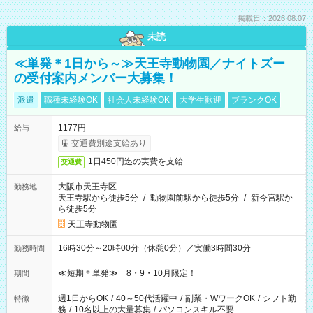
掲載日：2026.08.07
未読
≪単発＊1日から～≫天王寺動物園／ナイトズー
の受付案内メンバー大募集！
派遣
職種未経験OK
社会人未経験OK
大学生歓迎
ブランクOK
1177円
給与
交通費別途支給あり
1日450円迄の実費を支給
交通費
大阪市天王寺区
勤務地
天王寺駅から徒歩5分
/
動物園前駅から徒歩5分
/
新今宮駅か
ら徒歩5分
天王寺動物園
16時30分～20時00分（休憩0分）／実働3時間30分
勤務時間
≪短期＊単発≫ 8・9・10月限定！
期間
週1日からOK
/
40～50代活躍中
/
副業・WワークOK
/
シフト勤
特徴
務
/
10名以上の大量募集
/
パソコンスキル不要