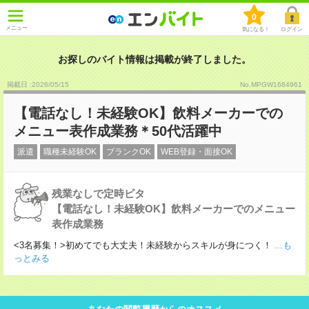
0
メニュー
気になる！
ログイン
お探しのバイト情報は掲載が終了しました。
掲載日 :2026
/
05
/
15
No.MPGW1684961
【電話なし！未経験OK】飲料メーカーでの
メニュー表作成業務＊50代活躍中
派遣
職種未経験OK
ブランクOK
WEB登録・面接OK
残業なしで定時ピタ
【電話なし！未経験OK】飲料メーカーでのメニュー
表作成業務
<3名募集！>初めてでも大丈夫！未経験からスキルが身につく！
...も
っとみる