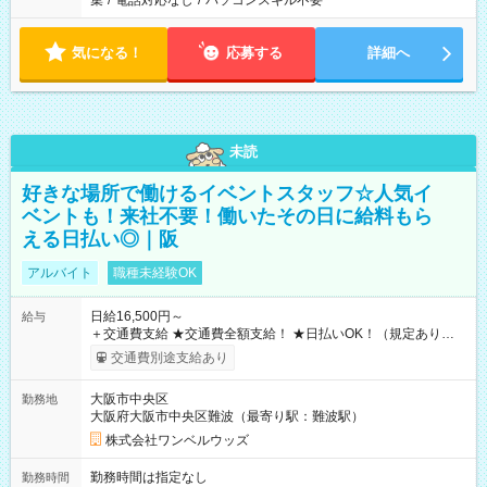
集
/
電話対応なし
/
パソコンスキル不要
気になる！
応募する
詳細へ
未読
好きな場所で働けるイベントスタッフ☆人気イ
ベントも！来社不要！働いたその日に給料もら
える日払い◎｜阪
アルバイト
職種未経験OK
日給16,500円～
給与
＋交通費支給 ★交通費全額支給！ ★日払いOK！（規定あり） ┗
働いたその日に現金GET♪ お仕事後はコンビニATMから 日払
交通費別途支給あり
い分を引き落とせます！ 【試用期間】試用期間なし
大阪市中央区
勤務地
大阪府大阪市中央区難波（最寄り駅：難波駅）
株式会社ワンベルウッズ
勤務時間は指定なし
勤務時間