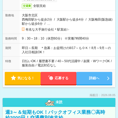
全額支給
交通費
大阪市北区
勤務地
西梅田駅から徒歩2分
/
大阪駅から徒歩4分
/
大阪梅田(阪急線)
駅から徒歩6分
/
…
有名な大手旅行会社＊駅直結✨
9：30～18：10（休憩60分） ※実働7時間40分
勤務時間
即日～長期 ＊急募：お盆明けの8/17～もＯＫ！8月～9月～の
期間
入社日相談OK！
日払いOK
/
履歴書不要
/
40～50代活躍中
/
副業・WワークOK
/
特徴
服装自由
/
電話対応なし
気になる！
応募する
詳細へ
掲載日：2026.08.05
未読
週3～＆短期もOK！バックオフィス業務〇高時
給2000円！交通費別途支給