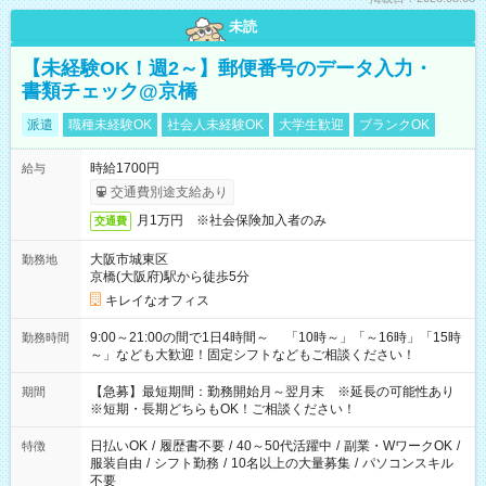
未読
【未経験OK！週2～】郵便番号のデータ入力・
書類チェック@京橋
派遣
職種未経験OK
社会人未経験OK
大学生歓迎
ブランクOK
時給1700円
給与
交通費別途支給あり
月1万円 ※社会保険加入者のみ
交通費
大阪市城東区
勤務地
京橋(大阪府)駅から徒歩5分
キレイなオフィス
9:00～21:00の間で1日4時間～ 「10時～」「～16時」「15時
勤務時間
～」なども大歓迎！固定シフトなどもご相談ください！
【急募】最短期間：勤務開始月～翌月末 ※延長の可能性あり
期間
※短期・長期どちらもOK！ご相談ください！
日払いOK
/
履歴書不要
/
40～50代活躍中
/
副業・WワークOK
/
特徴
服装自由
/
シフト勤務
/
10名以上の大量募集
/
パソコンスキル
不要