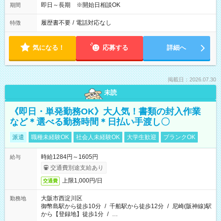
即日～長期 ※開始日相談OK
期間
履歴書不要
/
電話対応なし
特徴
気になる！
応募する
詳細へ
掲載日：2026.07.30
未読
《即日・単発勤務OK》大人気！書類の封入作業
など＊選べる勤務時間＊日払い手渡し〇
派遣
職種未経験OK
社会人未経験OK
大学生歓迎
ブランクOK
時給1284円～1605円
給与
交通費別途支給あり
上限1,000円/日
交通費
大阪市西淀川区
勤務地
御幣島駅から徒歩10分
/
千船駅から徒歩12分
/
尼崎(阪神線)駅
から【登録地】徒歩1分
/
…