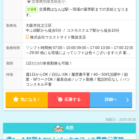
交通費別途支給あり
交通費はなんば駅～現場の最寄駅までの支給となりま
交通費
す。
大阪市住之江区
勤務地
中ふ頭駅から徒歩5分
/
コスモスクエア駅から徒歩10分
株式会社ウエストサイド難波支店
▽シフト時間例 07:00～10:00 09:00～17:00 13:00～17:00 22:00
勤務時間
～29:00 他にも現場によってシフトは色々ございます☆彡 案件
次第では午前中で終わるお仕事も...！
1日だけの単発勤務も可能！
期間
週1日からOK
/
日払いOK
/
履歴書不要
/
40～50代活躍中
/
副
特徴
業・WワークOK
/
服装自由
/
シフト勤務
/
電話対応なし
/
パソ
コンスキル不要
気になる！
応募する
詳細へ
掲載日：2026.08.05
未読