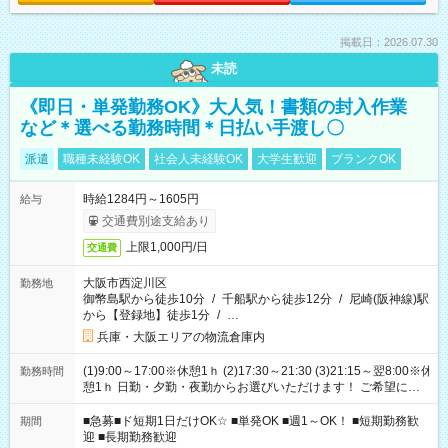
掲載日：2026.07.30
未読
《即日・単発勤務OK》大人気！書類の封入作業
など＊選べる勤務時間＊日払い手渡し〇
派遣
職種未経験OK
社会人未経験OK
大学生歓迎
ブランクOK
時給1284円～1605円
給与
交通費別途支給あり
上限1,000円/日
交通費
大阪市西淀川区
勤務地
御幣島駅から徒歩10分
/
千船駅から徒歩12分
/
尼崎(阪神線)駅
から【登録地】徒歩1分
/
…
兵庫・大阪エリアの物流倉庫内
(1)9:00～17:00※休憩1ｈ (2)17:30～21:30 (3)21:15～翌8:00※休
勤務時間
憩1ｈ 日勤・夕勤・夜勤からお選びいただけます！ ご希望に合
わせて働けるお仕事です(*^^*) 【その他選べる勤務時間】 8-17
時/9-17時/9-18時/10-18時/11-21時/18-22時/20-翌4時/21-翌5
■急募■ド短期1日だけOK☆ ■単発OK ■週1～OK！ ■短期勤務歓
期間
時/22-翌6時/0-翌8時 ご自身のご都合で選んで頂ける完全自由シ
迎 ■長期勤務歓迎