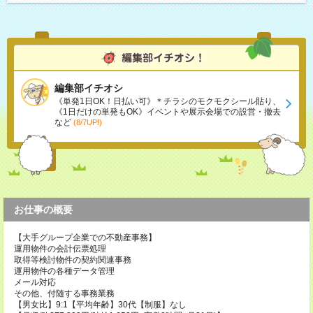
編集部イチオシ
《単発1日OK！日払い可》＊チラシのモクモクシール貼り、
《1日だけの単発もOK》イベントや展示会場での設営・撤去
など
(8/7UP!)
お仕事の概要
【大手グループ企業での不動産事務】
運用物件の会計伝票処理
取得等検討物件の契約関連事務
運用物件の各種データ管理
メール対応
その他、付随する事務業務
【男女比】9:1【平均年齢】30代【制服】なし