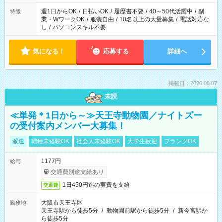
フト！
週1日からOK
/
日払いOK
/
履歴書不要
/
40～50代活躍中
/
副
特徴
業・WワークOK
/
服装自由
/
10名以上の大量募集
/
電話対応な
し
/
パソコンスキル不要
気になる！
応募する
詳細へ
掲載日：2026.08.07
未読
≪単発＊1日から～≫天王寺動物園／ナイトズー
の受付案内メンバー大募集！
派遣
職種未経験OK
社会人未経験OK
大学生歓迎
ブランクOK
1177円
給与
交通費別途支給あり
1日450円迄の実費を支給
交通費
大阪市天王寺区
勤務地
天王寺駅から徒歩5分
/
動物園前駅から徒歩5分
/
新今宮駅か
ら徒歩5分