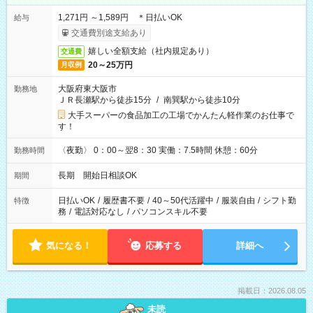
1,271円 ～1,589円 ＊日払いOK
給与
交通費別途支給あり
嬉しい全額支給（社内規定あり）
交通費
20～25万円
月収例
大阪府東大阪市
勤務地
ＪＲ長瀬駅から徒歩15分
/
南巽駅から徒歩10分
大手スーパーの食品加工の工場でかんたん軽作業のお仕事で
す！
〈夜勤〉 0：00～翌8：30 実働：7.5時間 休憩：60分
勤務時間
長期 開始日相談OK
期間
日払いOK
/
履歴書不要
/
40～50代活躍中
/
服装自由
/
シフト勤
特徴
務
/
電話対応なし
/
パソコンスキル不要
気になる！
応募する
詳細へ
掲載日：2026.08.05
未読