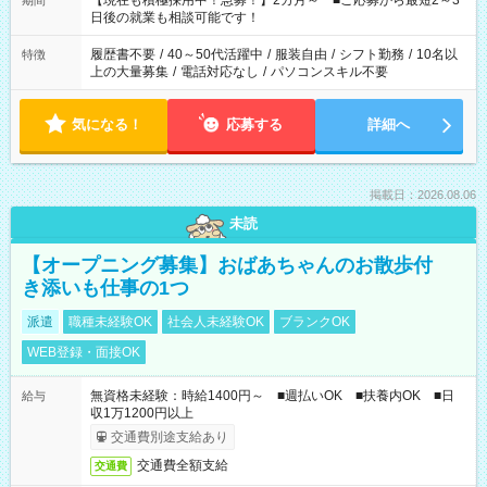
【現在も積極採用中！急募！】2カ月～ ■ご応募から最短2～3
期間
の方へ 今ご覧のお仕事で希望する勤務時間と、もう1つのお仕事
日後の就業も相談可能です！
の勤務時間。 合計で週40時間を超える場合は応募できません。
履歴書不要
/
40～50代活躍中
/
服装自由
/
シフト勤務
/
10名以
特徴
上の大量募集
/
電話対応なし
/
パソコンスキル不要
気になる！
応募する
詳細へ
掲載日：2026.08.06
未読
【オープニング募集】おばあちゃんのお散歩付
き添いも仕事の1つ
派遣
職種未経験OK
社会人未経験OK
ブランクOK
WEB登録・面接OK
無資格未経験：時給1400円～ ■週払いOK ■扶養内OK ■日
給与
収1万1200円以上
交通費別途支給あり
交通費全額支給
交通費