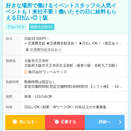
好きな場所で働けるイベントスタッフ☆人気イ
ベントも！来社不要！働いたその日に給料もら
える日払い◎｜阪
アルバイト
職種未経験OK
日給16,500円～
給与
＋交通費支給 ★交通費全額支給！ ★日払いOK！（規定あり） ┗
働いたその日に現金GET♪ お仕事後はコンビニATMから 日払
交通費別途支給あり
い分を引き落とせます！ 【試用期間】試用期間なし
大阪市天王寺区
勤務地
大阪府大阪市天王寺区生玉前町（最寄り駅：谷町九丁目駅）
株式会社ワンベルウッズ
勤務時間は指定なし
勤務時間
変形労働時間制 想定労働時間160時間/月 【シフト例】 ・10：
00～20：00
単発・1日のみOK
期間
日払いOK / 副業・WワークOK / 10名以上の大量募集
特徴
気になる！
応募する
詳細へ