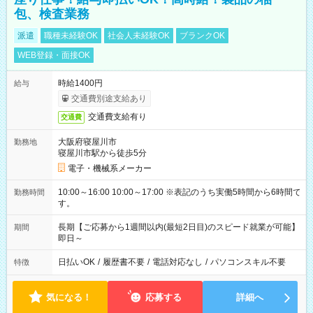
包、検査業務
派遣
職種未経験OK
社会人未経験OK
ブランクOK
WEB登録・面接OK
時給1400円
給与
交通費別途支給あり
交通費支給有り
交通費
大阪府寝屋川市
勤務地
寝屋川市駅から徒歩5分
電子・機械系メーカー
10:00～16:00 10:00～17:00 ※表記のうち実働5時間から6時間で
勤務時間
す。
長期【ご応募から1週間以内(最短2日目)のスピード就業が可能】
期間
即日～
日払いOK
/
履歴書不要
/
電話対応なし
/
パソコンスキル不要
特徴
気になる！
応募する
詳細へ