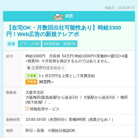
掲載日：2026.08.07
未読
【在宅OK・月数回出社可能性あり】時給3300
円！Web広告の新規テレアポ
派遣
ブランクOK
WEB登録・面接OK
時給3300円 月収例 54万円 時給3300円×実働8h×週5日×4週
給与
+残業5h ※月収例を保証するものではありません。
交通費別途支給あり
1ヶ月3万円を上限として実費支給
交通費
30万円～
月収例
大阪市北区
勤務地
大阪梅田(阪急線)駅から徒歩2分
/
大阪駅から徒歩3分
/
梅田
(地下鉄)駅
/
…
情報処理サ－ビス
10:00-19:00（休憩60分）実働8時間（残業少なめ！）
勤務時間
即日～長期 ※開始日相談OK
期間