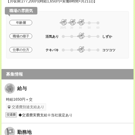
【月収例:277,200円(時給1,650円×実働8時間×月21日)】
職場の雰囲気
年齢層
20代
30
40
50
60
職場の様子
活気あり
しずか
仕事の仕方
テキパキ
コツコツ
募集情報
給与
時給1650円＋交
交通費別途支給あり
◆交通費実費支給※当社規定あり
交通費
勤務地