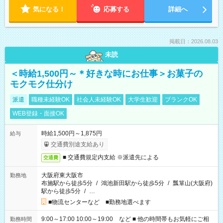
気になる！
応募する
詳細へ
掲載日：2026.08.03
未読
＜時給1,500円～＊好きな時にお仕事＞お菓子の
モクモク仕分け
派遣
職種未経験OK
社会人未経験OK
大学生歓迎
ブランクOK
WEB登録・面接OK
時給1,500円～1,875円
給与
交通費別途支給あり
■ 交通費規定内支給 ※派遣先による
交通費
大阪府東大阪市
勤務地
布施駅から徒歩5分
/
鴻池新田駅から徒歩5分
/
瓢箪山(大阪府)
駅から徒歩5分
/
…
■物流センターなど ■勤務地選べます
9:00～17:00 10:00～19:00 など ■ 他の時間帯もお気軽にご相
勤務時間