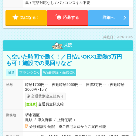
集
/
電話対応なし
/
パソコンスキル不要
気になる！
応募する
詳細へ
掲載日：2026.08.05
未読
＼空いた時間で働く！／日払いOK×1勤務3万円
も可！施設での見回りなど
派遣
ブランクOK
WEB登録・面接OK
時給1700円～ 夜勤時給2060円～ 日収3万円～（夜勤時給
給与
2060円×15h）
交通費別途支給あり
交通費全額支給
交通費
堺市西区
勤務地
鳳駅
/
津久野駅
/
上野芝駅
/
…
介護施設や病院 ※ご自宅近辺からご案内可能