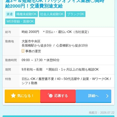
週3～＆短期もOK！バックオフィス業務〇高時
給2000円！交通費別途支給
派遣
職種未経験OK
社会人未経験OK
ブランクOK
WEB登録・面接OK
時給 2000円 ＊日払い・週払いOK（当社規定）
給与
大阪市中央区
勤務地
長堀橋駅から徒歩3分
/
心斎橋駅から徒歩10分
事務の運営
09:00 ～ 17:30 ＊休憩60分
勤務時間
9月初旬～長期 ＊開始日・1ヶ月以上の短期も相談OK
期間
日払いOK
/
履歴書不要
/
40～50代活躍中
/
副業・WワークOK
/
特徴
シフト勤務
気になる！
応募する
詳細へ
掲載日：2026.07.22