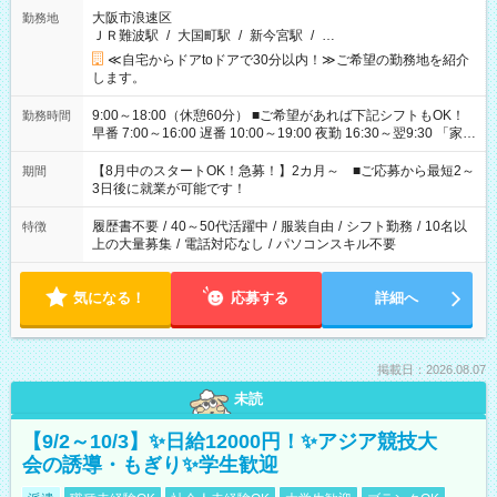
大阪市浪速区
勤務地
ＪＲ難波駅
/
大国町駅
/
新今宮駅
/
…
≪自宅からドアtoドアで30分以内！≫ご希望の勤務地を紹介
します。
9:00～18:00（休憩60分） ■ご希望があれば下記シフトもOK！
勤務時間
早番 7:00～16:00 遅番 10:00～19:00 夜勤 16:30～翌9:30 「家族
と休みを合わせたい」 「余裕を持って夕飯の準備がしたい」
「できれば残業はしたくない」 など、ご希望を教えてください
【8月中のスタートOK！急募！】2カ月～ ■ご応募から最短2～
期間
ね。 ※Wワーク希望の方へ 今ご覧のお仕事で希望する勤務時間
3日後に就業が可能です！
と、もう1つのお仕事の勤務時間。 合計で週40時間を超える場
合は応募できません。
履歴書不要
/
40～50代活躍中
/
服装自由
/
シフト勤務
/
10名以
特徴
上の大量募集
/
電話対応なし
/
パソコンスキル不要
気になる！
応募する
詳細へ
掲載日：2026.08.07
未読
【9/2～10/3】✨日給12000円！✨アジア競技大
会の誘導・もぎり✨学生歓迎