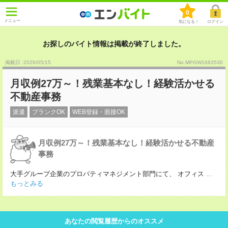
0
メニュー
気になる！
ログイン
お探しのバイト情報は掲載が終了しました。
掲載日 :2026
/
05
/
15
No.MPGW1683530
月収例27万～！残業基本なし！経験活かせる
不動産事務
派遣
ブランクOK
WEB登録・面接OK
月収例27万～！残業基本なし！経験活かせる不動産
事務
大手グループ企業のプロパティマネジメント部門にて、 オフィス
...
もっとみる
あなたの閲覧履歴からのオススメ