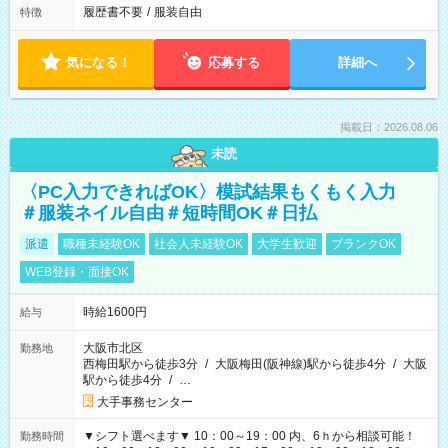
履歴書不要
/
服装自由
特徴
気になる！
応募する
詳細へ
掲載日：2026.08.06
未読
〈PC入力できればOK〉模試結果もくもく入力
＃服装ネイル自由＃短時間OK＃日払
派遣
職種未経験OK
社会人未経験OK
大学生歓迎
ブランクOK
WEB登録・面接OK
時給1600円
給与
大阪市北区
勤務地
西梅田駅から徒歩3分
/
大阪梅田(阪神線)駅から徒歩4分
/
大阪
駅から徒歩4分
/
…
大手事務センター
▼シフト選べます▼ 10：00～19：00 内、6ｈから相談可能！
勤務時間