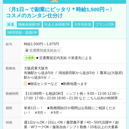
〈月1日～で副業にピッタリ＊時給1,500円～〉
コスメのカンタン仕分け
派遣
職種未経験OK
社会人未経験OK
大学生歓迎
ブランクOK
WEB登録・面接OK
時給1,500円～1,875円
給与
交通費別途支給あり
■ 交通費規定内支給 ※派遣先による
交通費
大阪府東大阪市
勤務地
布施駅から徒歩5分
/
鴻池新田駅から徒歩5分
/
瓢箪山(大阪府)
駅から徒歩5分
/
…
■物流センターなど ■勤務地選べます
【1日3時間～も相談OK!】 ＜シフト例＞ 9:00～12:00 12:00～
勤務時間
17:00 17:00～22:00 18:00～21:00 など こちら以外の時間帯も
お気軽にご相談ください！
単発1日～！ ★勤務開始日や期間はお気軽にご相談くださ
期間
い！ ＃8月～ ＃9月～
週1日からOK
/
日払いOK
/
履歴書不要
/
40～50代活躍中
/
副
特徴
業・WワークOK
/
服装自由
/
シフト勤務
/
10名以上の大量募