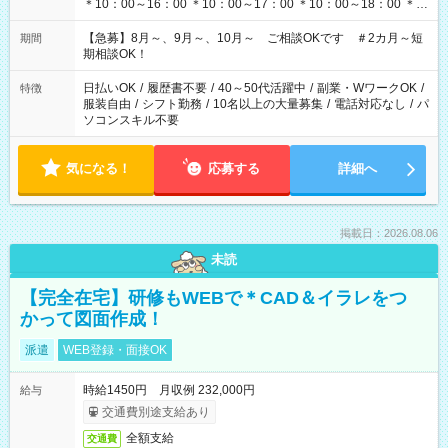
＊10：00～16：00 ＊10：00～17：00 ＊10：00～18：00 ＊
11：00～19：00 ＊12：00～19：00 ＊13：00～19：00
【急募】8月～、9月～、10月～ ご相談OKです ＃2カ月～短
期間
期相談OK！
日払いOK
/
履歴書不要
/
40～50代活躍中
/
副業・WワークOK
/
特徴
服装自由
/
シフト勤務
/
10名以上の大量募集
/
電話対応なし
/
パ
ソコンスキル不要
気になる！
応募する
詳細へ
掲載日：2026.08.06
未読
【完全在宅】研修もWEBで＊CAD＆イラレをつ
かって図面作成！
派遣
WEB登録・面接OK
時給1450円 月収例 232,000円
給与
交通費別途支給あり
全額支給
交通費