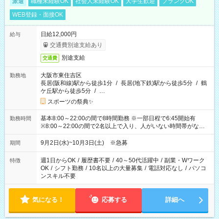
派遣
職種未経験OK
社会人未経験OK
大学生歓迎
ブランクOK
WEB登録・面接OK
日給12,000円
給与
交通費別途支給あり
別途支給
交通費
大阪市東住吉区
勤務地
長居(阪和線)駅から徒歩1分
/
長居(地下鉄)駅から徒歩5分
/
鶴
ケ丘駅から徒歩5分
/
…
スポーツの祭典✨
基本8:00～22:00の間で8時間勤務 ※一部日程で6:45開始有
勤務時間
※8:00～22:00の間で2名以上で入り、人がいない時間帯がない
ように相方と時間を分け合うイメージです
9月2日(水)~10月3日(土) ※急募
期間
週1日からOK
/
履歴書不要
/
40～50代活躍中
/
副業・Wワーク
特徴
OK
/
シフト勤務
/
10名以上の大量募集
/
電話対応なし
/
パソコ
ンスキル不要
気になる！
応募する
詳細へ