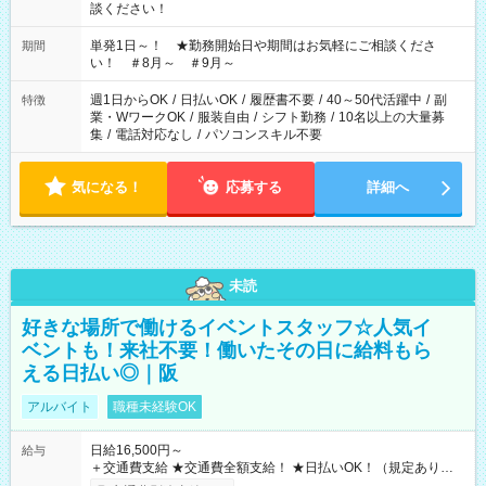
談ください！
単発1日～！ ★勤務開始日や期間はお気軽にご相談くださ
期間
い！ ＃8月～ ＃9月～
週1日からOK
/
日払いOK
/
履歴書不要
/
40～50代活躍中
/
副
特徴
業・WワークOK
/
服装自由
/
シフト勤務
/
10名以上の大量募
集
/
電話対応なし
/
パソコンスキル不要
気になる！
応募する
詳細へ
未読
好きな場所で働けるイベントスタッフ☆人気イ
ベントも！来社不要！働いたその日に給料もら
える日払い◎｜阪
アルバイト
職種未経験OK
日給16,500円～
給与
＋交通費支給 ★交通費全額支給！ ★日払いOK！（規定あり） ┗
働いたその日に現金GET♪ お仕事後はコンビニATMから 日払