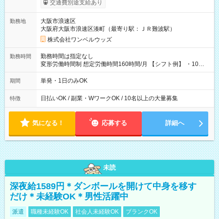
交通費別途支給あり
い分を引き落とせます！ 【試用期間】試用期間なし
大阪市浪速区
勤務地
大阪府大阪市浪速区湊町（最寄り駅：ＪＲ難波駅）
株式会社ワンベルウッズ
勤務時間は指定なし
勤務時間
変形労働時間制 想定労働時間160時間/月 【シフト例】 ・10：
00～20：00
単発・1日のみOK
期間
日払いOK / 副業・WワークOK / 10名以上の大量募集
特徴
気になる！
応募する
詳細へ
未読
深夜給1589円＊ダンボールを開けて中身を移す
だけ＊未経験OK＊男性活躍中
派遣
職種未経験OK
社会人未経験OK
ブランクOK