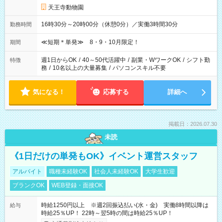
天王寺動物園
16時30分～20時00分（休憩0分）／実働3時間30分
勤務時間
≪短期＊単発≫ 8・9・10月限定！
期間
週1日からOK
/
40～50代活躍中
/
副業・WワークOK
/
シフト勤
特徴
務
/
10名以上の大量募集
/
パソコンスキル不要
気になる！
応募する
詳細へ
掲載日：2026.07.30
未読
《1日だけの単発もOK》イベント運営スタッフ
アルバイト
職種未経験OK
社会人未経験OK
大学生歓迎
ブランクOK
WEB登録・面接OK
時給1250円以上 ※週2回振込払い(水・金) 実働8時間以降は
給与
時給25％UP！ 22時～翌5時の間は時給25％UP！