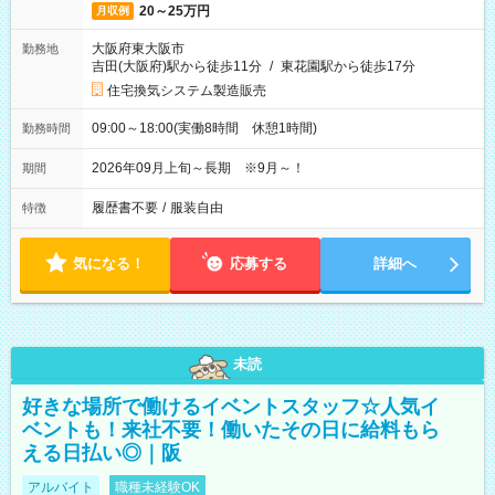
20～25万円
月収例
大阪府東大阪市
勤務地
吉田(大阪府)駅から徒歩11分
/
東花園駅から徒歩17分
住宅換気システム製造販売
09:00～18:00(実働8時間 休憩1時間)
勤務時間
2026年09月上旬～長期 ※9月～！
期間
履歴書不要
/
服装自由
特徴
気になる！
応募する
詳細へ
未読
好きな場所で働けるイベントスタッフ☆人気イ
ベントも！来社不要！働いたその日に給料もら
える日払い◎｜阪
アルバイト
職種未経験OK