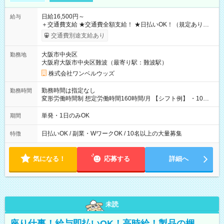
日給16,500円～
給与
＋交通費支給 ★交通費全額支給！ ★日払いOK！（規定あり） ┗
働いたその日に現金GET♪ お仕事後はコンビニATMから 日払
交通費別途支給あり
い分を引き落とせます！ 【試用期間】試用期間なし
大阪市中央区
勤務地
大阪府大阪市中央区難波（最寄り駅：難波駅）
株式会社ワンベルウッズ
勤務時間は指定なし
勤務時間
変形労働時間制 想定労働時間160時間/月 【シフト例】 ・10：
00～20：00
単発・1日のみOK
期間
日払いOK / 副業・WワークOK / 10名以上の大量募集
特徴
気になる！
応募する
詳細へ
未読
座り仕事！給与即払いOK！高時給！製品の梱