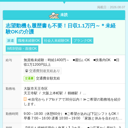
掲載日：2026.08.07
未読
志望動機も履歴書も不要！日収1.1万円～＊未経
験OKの介護
派遣
職種未経験OK
社会人未経験OK
ブランクOK
WEB登録・面接OK
無資格未経験：時給1400円～ ■週払いOK ■扶養内OK ■日
給与
収1万1200円以上
交通費別途支給あり
交通費全額支給
交通費
大阪市天王寺区
勤務地
天王寺駅
/
大阪上本町駅
/
鶴橋駅
/
…
≪自宅からドアtoドアで30分以内！≫ご希望の勤務地を紹介
します。
9:00～18:00（休憩60分） ■ご希望があれば下記シフトもOK！
勤務時間
早番 7:00～16:00 遅番 10:00～19:00 「家族と休みを合わせた
い」 「余裕を持って夕飯の準備がしたい」 「できれば残業はし
たくない」 など、ご希望を教えてくださいね。 ※Wワーク希望