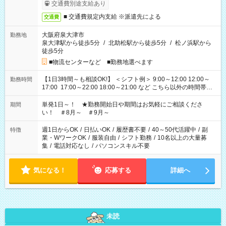
交通費別途支給あり
■ 交通費規定内支給 ※派遣先による
交通費
大阪府泉大津市
勤務地
泉大津駅から徒歩5分
/
北助松駅から徒歩5分
/
松ノ浜駅から
徒歩5分
■物流センターなど ■勤務地選べます
【1日3時間～も相談OK!】 ＜シフト例＞ 9:00～12:00 12:00～
勤務時間
17:00 17:00～22:00 18:00～21:00 など こちら以外の時間帯も
お気軽にご相談ください！
単発1日～！ ★勤務開始日や期間はお気軽にご相談くださ
期間
い！ ＃8月～ ＃9月～
週1日からOK
/
日払いOK
/
履歴書不要
/
40～50代活躍中
/
副
特徴
業・WワークOK
/
服装自由
/
シフト勤務
/
10名以上の大量募
集
/
電話対応なし
/
パソコンスキル不要
気になる！
応募する
詳細へ
未読