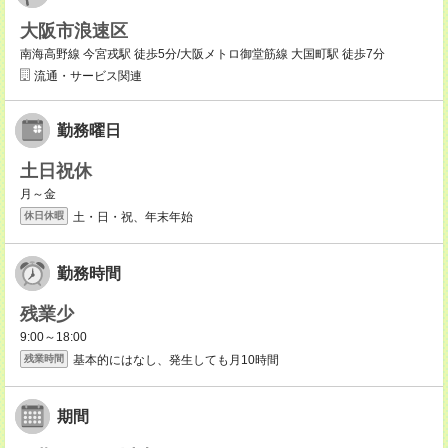
大阪市浪速区
南海高野線 今宮戎駅 徒歩5分/大阪メトロ御堂筋線 大国町駅 徒歩7分
流通・サービス関連
勤務曜日
土日祝休
月～金
土・日・祝、年末年始
休日休暇
勤務時間
残業少
9:00～18:00
基本的にはなし、発生しても月10時間
残業時間
期間