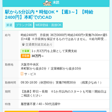
未読
駅から5分以内＊時短OK＊【週3～】【時給
2400円】本町でのCAD
派遣
ブランクOK
WEB登録・面接OK
時給2400円 月収例 36万0000円 時給2400円×実働7h30m×週5
給与
日×4週 ※月収例を保証するものではありません。※給与即受取
りサービス利用可（利用条件有）
交通費別途支給あり
1ヶ月3万円を上限として実費支給
交通費
30万円～
月収例
大阪市中央区
勤務地
本町駅から徒歩2分
/
淀屋橋駅から徒歩10分
サ－ビス
09:30-18:00（休憩60分）実働7時間30分 （残業少なめ！）
勤務時間
【急募】即日～長期 ※1か月以内のスタートも可能！開始日は
期間
ご相談ください
履歴書不要
/
40～50代活躍中
特徴