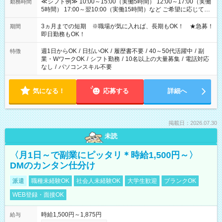
≪シフト例≫ 10:00～15:00（実働5時間） 12:00～17:00（実働
勤務時間
5時間） 17:00～翌10:00（実働15時間）など ご希望に応じて、
働く時間は調整できます！ お気軽に担当へ相談ください！
3ヵ月までの短期 ※職場が気に入れば、長期もOK！ ★急募！
期間
即日勤務もOK！
週1日からOK
/
日払いOK
/
履歴書不要
/
40～50代活躍中
/
副
特徴
業・WワークOK
/
シフト勤務
/
10名以上の大量募集
/
電話対応
なし
/
パソコンスキル不要
気になる！
応募する
詳細へ
掲載日：2026.07.30
未読
〈月1日～で副業にピッタリ＊時給1,500円～〉
DMのカンタン仕分け
派遣
職種未経験OK
社会人未経験OK
大学生歓迎
ブランクOK
WEB登録・面接OK
時給1,500円～1,875円
給与