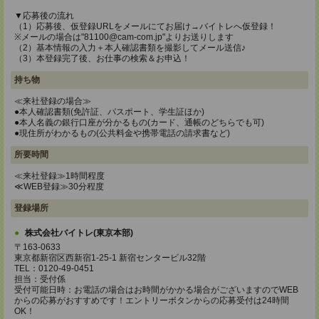
▼応募後の流れ
（1）応募後、仮登録URLをメールにてお届け→バイトレへ仮登録！
※メールの場合は"81100@cam-com.jp"よりお送りします
（2）基本情報の入力＋本人確認書類を撮影してメール送信♪
（3）本登録完了後、お仕事の検索＆お申込！
持ち物
≪来社登録の場合≫
●本人確認書類(免許証、パスポート、学生証ほか)
●本人名義の銀行口座が分かるもの(カード、通帳のどちらでも可)
●現住所がわかるもの(公共料金や携帯電話の請求書など)
所要時間
≪来社登録≫1時間程度
≪WEB登録≫30分程度
登録場所
株式会社バイトレ(東京本部)
〒163-0633
東京都新宿区西新宿1-25-1 新宿センタービル32階
TEL：0120-49-0451
担当：受付係
受付可能日時：お電話の場合はお時間がかかる場合がございますのでWEB
からの応募がおすすめです！エントリーボタンからの応募受付は24時間
OK！