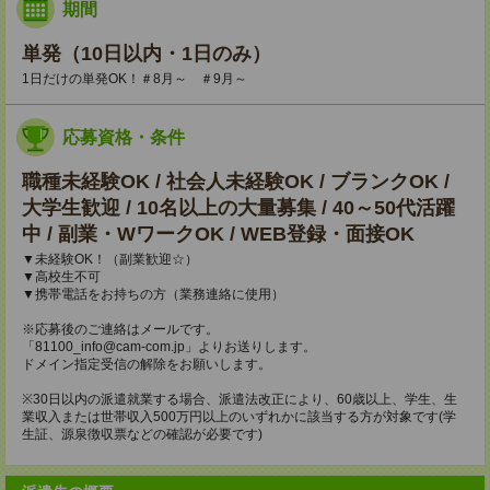
期間
単発（10日以内・1日のみ）
1日だけの単発OK！＃8月～ ＃9月～
応募資格・条件
職種未経験OK / 社会人未経験OK / ブランクOK /
大学生歓迎 / 10名以上の大量募集 / 40～50代活躍
中 / 副業・WワークOK / WEB登録・面接OK
▼未経験OK！（副業歓迎☆）
▼高校生不可
▼携帯電話をお持ちの方（業務連絡に使用）
※応募後のご連絡はメールです。
「81100_info@cam-com.jp」よりお送りします。
ドメイン指定受信の解除をお願いします。
※30日以内の派遣就業する場合、派遣法改正により、60歳以上、学生、生
業収入または世帯収入500万円以上のいずれかに該当する方が対象です(学
生証、源泉徴収票などの確認が必要です)