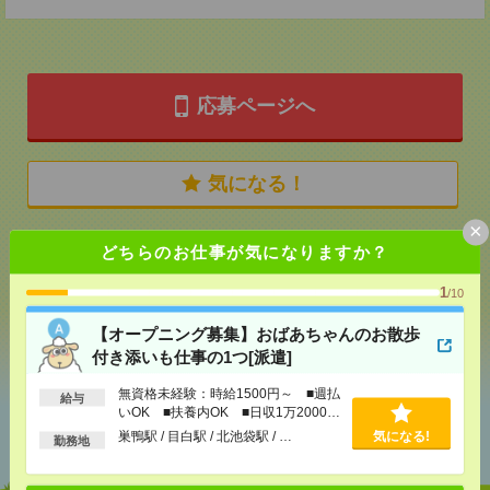
応募ページへ
気になる！
×
どちらのお仕事が気になりますか？
メール
LINE
で送る
で送る
1
/10
シェア
ツイート
ブックマーク
【オープニング募集】おばあちゃんのお散歩
付き添いも仕事の1つ[派遣]
無資格未経験：時給1500円～ ■週払
給与
いOK ■扶養内OK ■日収1万2000円
あなたの閲覧履歴からの
以上
おすすめ
巣鴨駅 / 目白駅 / 北池袋駅 / …
気になる!
勤務地