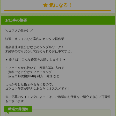
気になる！
お仕事の概要
＼コスメの仕分け／
快適！オフィスなど室内のカンタン軽作業
書類整理や仕分けなどのシンプルワーク！
未経験の方も安心して始められるお仕事ですよ。
▼ 例えば、こんな作業をお願いします！ ▼
・ファイルから抜いて、廃棄BOXに入れる
・資料ごとに分けてファイリング
・広告用郵便物(DM)を封入・発送 など
しっかりした指示をもらえるので、
コツコツ作業が好きなあなたにオススメです！
※ご応募のタイミングによっては、ご希望のお仕事をご紹介できない可能性
もございます
職場の雰囲気