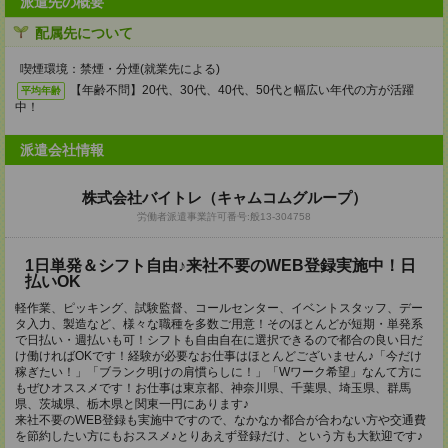
派遣先の概要
配属先について
喫煙環境：禁煙・分煙(就業先による)
【年齢不問】20代、30代、40代、50代と幅広い年代の方が活躍
平均年齢
中！
派遣会社情報
株式会社バイトレ（キャムコムグループ）
労働者派遣事業許可番号:般13-304758
1日単発＆シフト自由♪来社不要のWEB登録実施中！日
払いOK
軽作業、ピッキング、試験監督、コールセンター、イベントスタッフ、デー
タ入力、製造など、様々な職種を多数ご用意！そのほとんどが短期・単発系
で日払い・週払いも可！シフトも自由自在に選択できるので都合の良い日だ
け働ければOKです！経験が必要なお仕事はほとんどございません♪「今だけ
稼ぎたい！」「ブランク明けの肩慣らしに！」「Wワーク希望」なんて方に
もぜひオススメです！お仕事は東京都、神奈川県、千葉県、埼玉県、群馬
県、茨城県、栃木県と関東一円にあります♪
来社不要のWEB登録も実施中ですので、なかなか都合が合わない方や交通費
を節約したい方にもおススメ♪とりあえず登録だけ、という方も大歓迎です♪