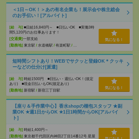
＜1日～OK！＞あの有名企業も！展示会や株主総会
のお手伝い！[アルバイト]
[給 与]
■日給16,840円～ ■日払いOK ■実働3時
間5,120円のお仕事あります！
[交通費]
一部支給
気になる！
[勤務地]
東京駅
/
水道橋駅
/
有楽町駅
/
…
短時間シフトあり！WEBでサクッと登録OK＊クッキ
ーなどの仕分け[派遣]
[給 与]
時給1500円 ■日払い・週払いOK！(規定
あり) ■現金日払いもOK(規定あり)
気になる！
[勤務地]
新宿駅
/
新宿三丁目駅
【座り＆手作業中心】香水shopの梱包スタッフ ★副
業OK ★週1日からOK ★1日1時間からOK[アルバイ
ト]
[給 与]
時給1,400円～
[勤務地]
東京都千代田区内神田2丁目14番12号 星屋
気になる！