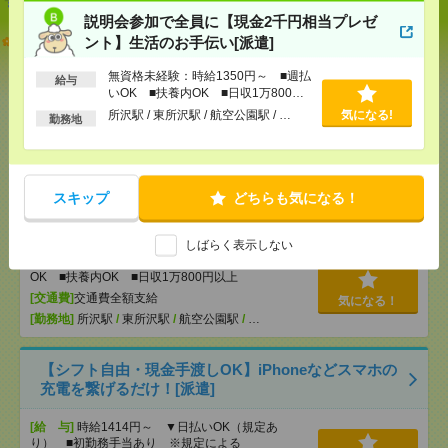
説明会参加で全員に【現金2千円相当プレゼ
【オープニング募集】おばあちゃんのお散歩付き添
ント】生活のお手伝い[派遣]
いも仕事の1つ[派遣]
無資格未経験：時給1350円～ ■週払
給与
いOK ■扶養内OK ■日収1万800円
[給 与]
無資格未経験：時給1500円～ ■週払い
以上
OK ■扶養内OK ■日収1万2000円以上
所沢駅 / 東所沢駅 / 航空公園駅 / …
気になる!
勤務地
[交通費]
交通費全額支給
気になる！
[勤務地]
巣鴨駅
/
目白駅
/
北池袋駅
/
…
スキップ
どちらも気になる！
説明会参加で全員に【現金2千円相当プレゼント】生
活のお手伝い[派遣]
しばらく表示しない
[給 与]
無資格未経験：時給1350円～ ■週払い
OK ■扶養内OK ■日収1万800円以上
[交通費]
交通費全額支給
気になる！
[勤務地]
所沢駅
/
東所沢駅
/
航空公園駅
/
…
【シフト自由・現金手渡しOK】iPhoneなどスマホの
充電を繋げるだけ！[派遣]
[給 与]
時給1414円～ ▼日払いOK（規定あ
り） ■初勤務手当あり ※規定による