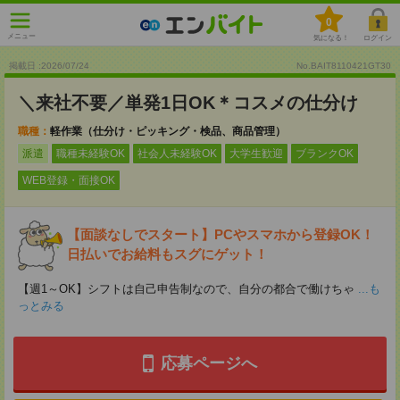
0
メニュー
気になる！
ログイン
掲載日 :2026
/
07
/
24
No.BAIT8110421GT30
＼来社不要／単発1日OK＊コスメの仕分け
職種：
軽作業（仕分け・ピッキング・検品、商品管理）
派遣
職種未経験OK
社会人未経験OK
大学生歓迎
ブランクOK
WEB登録・面接OK
【面談なしでスタート】PCやスマホから登録OK！
日払いでお給料もスグにゲット！
【週1～OK】シフトは自己申告制なので、自分の都合で働けちゃ
...も
っとみる
応募ページへ