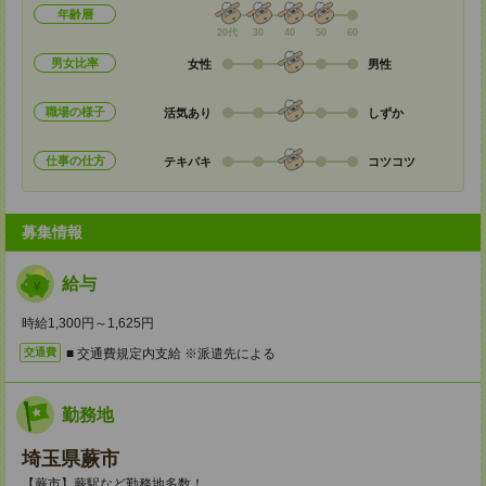
年齢層
20代
30
40
50
60
男女比率
女性
男性
職場の様子
活気あり
しずか
仕事の仕方
テキパキ
コツコツ
募集情報
給与
時給1,300円～1,625円
■ 交通費規定内支給 ※派遣先による
交通費
勤務地
埼玉県蕨市
【蕨市】蕨駅など勤務地多数！