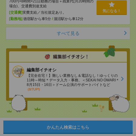
700円×8時間×21日勤務の場合＋残業代(月20時間の
場合)、交通費別途支給
気になる！
[交通費]
実費支給／当社規定あり。
[勤務地]
徳宿駅から車5分
/
涸沼駅から車12分
すべて見る
編集部イチオシ
【完全在宅！】難しい業務なし＆電話なし！ゆっくりの
11時～時短＊データ入力・事務、＜SEKAI NO OWARI＊
8月15日・16日＞ドーム公演のサポートバイトなど
(8/7UP!)
かんたん検索はこちら