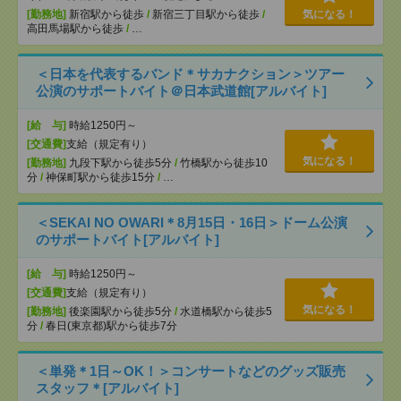
[勤務地]
新宿駅から徒歩
/
新宿三丁目駅から徒歩
/
気になる！
高田馬場駅から徒歩
/
…
＜日本を代表するバンド＊サカナクション＞ツアー
公演のサポートバイト＠日本武道館[アルバイト]
[給 与]
時給1250円～
[交通費]
支給（規定有り）
気になる！
[勤務地]
九段下駅から徒歩5分
/
竹橋駅から徒歩10
分
/
神保町駅から徒歩15分
/
…
＜SEKAI NO OWARI＊8月15日・16日＞ドーム公演
のサポートバイト[アルバイト]
[給 与]
時給1250円～
[交通費]
支給（規定有り）
気になる！
[勤務地]
後楽園駅から徒歩5分
/
水道橋駅から徒歩5
分
/
春日(東京都)駅から徒歩7分
＜単発＊1日～OK！＞コンサートなどのグッズ販売
スタッフ＊[アルバイト]