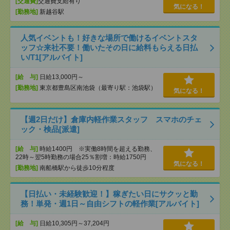
[交通費]
交通費支給有り
気になる！
[勤務地]
新越谷駅
人気イベントも！好きな場所で働けるイベントスタ
ッフ☆来社不要！働いたその日に給料もらえる日払
い/T1[アルバイト]
[給 与]
日給13,000円～
[勤務地]
東京都豊島区南池袋（最寄り駅：池袋駅）
気になる！
【週2日だけ】倉庫内軽作業スタッフ スマホのチェ
ック・検品[派遣]
[給 与]
時給1400円 ※実働8時間を超える勤務、
22時～翌5時勤務の場合25％割増：時給1750円
気になる！
[勤務地]
南船橋駅から徒歩10分程度
【日払い・未経験歓迎！】稼ぎたい日にサクッと勤
務！単発・週1日～自由シフトの軽作業[アルバイト]
[給 与]
日給10,305円～37,204円