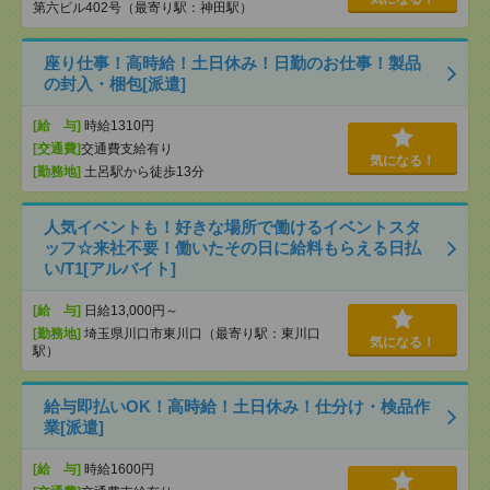
第六ビル402号（最寄り駅：神田駅）
座り仕事！高時給！土日休み！日勤のお仕事！製品
の封入・梱包[派遣]
[給 与]
時給1310円
[交通費]
交通費支給有り
気になる！
[勤務地]
土呂駅から徒歩13分
人気イベントも！好きな場所で働けるイベントスタ
ッフ☆来社不要！働いたその日に給料もらえる日払
い/T1[アルバイト]
[給 与]
日給13,000円～
[勤務地]
埼玉県川口市東川口（最寄り駅：東川口
気になる！
駅）
給与即払いOK！高時給！土日休み！仕分け・検品作
業[派遣]
[給 与]
時給1600円