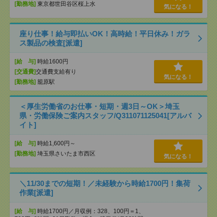
[勤務地]
東京都世田谷区桜上水
気になる！
座り仕事！給与即払いOK！高時給！平日休み！ガラ
ス製品の検査[派遣]
[給 与]
時給1600円
[交通費]
交通費支給有り
気になる！
[勤務地]
籠原駅
＜厚生労働省のお仕事・短期・週3日～OK＞埼玉
県・労働保険ご案内スタッフ/Q311071125041[アルバ
イト]
[給 与]
時給1,600円～
[勤務地]
埼玉県さいたま市西区
気になる！
＼11/30までの短期！／未経験から時給1700円！集荷
作業[派遣]
[給 与]
時給1700円／月収例：328、100円＝1、