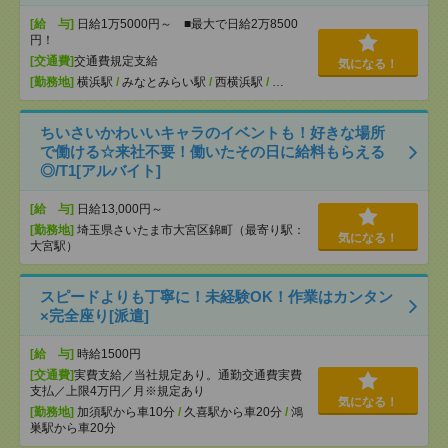
[給 与]
日給1万5000円～ ■最大で日給2万8500
円！
[交通費]
交通費規定支給
気になる！
[勤務地]
横浜駅
/
みなとみらい駅
/
西横浜駅
/
…
ちいさいかわいいキャラのイベントも！好きな場所
で働ける☆来社不要！働いたその日に給料もらえる
◎/T1[アルバイト]
[給 与]
日給13,000円～
[勤務地]
埼玉県さいたま市大宮区錦町（最寄り駅：
気になる！
大宮駅）
スピードよりも丁寧に！未経験OK！作業はカンタン
×完全座り[派遣]
[給 与]
時給1500円
[交通費]
実費支給／当社規定あり。通勤交通費実費
支払／上限4万円／月※規定あり
気になる！
[勤務地]
加須駅から車10分
/
久喜駅から車20分
/
鴻
巣駅から車20分