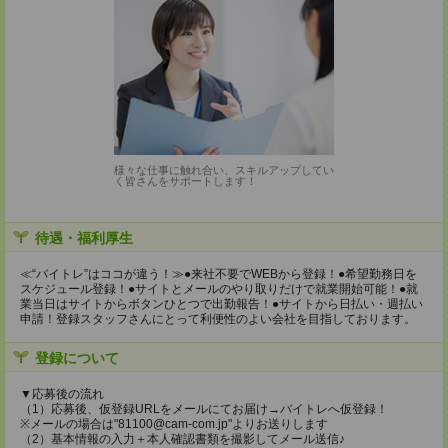
様々な仕事に触れ合い、スキルアップしてい
く皆さんをサポートします！
待遇・福利厚生
≪“バイトレ”はココが違う！≫●来社不要でWEBから登録！●希望勤務日を
スケジュール登録！●サイトとメールのやり取りだけで就業開始可能！●就
業当日はサイトからボタンひとつで出勤報告！●サイトから日払い・週払い
申請！登録スタッフさんにとって利便性のよい会社を目指しております。
登録について
▼応募後の流れ
（1）応募後、仮登録URLをメールにてお届け→バイトレへ仮登録！
※メールの場合は"81100@cam-com.jp"よりお送りします
（2）基本情報の入力＋本人確認書類を撮影してメール送信♪