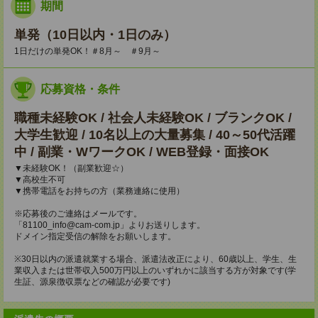
期間
単発（10日以内・1日のみ）
1日だけの単発OK！＃8月～ ＃9月～
応募資格・条件
職種未経験OK / 社会人未経験OK / ブランクOK /
大学生歓迎 / 10名以上の大量募集 / 40～50代活躍
中 / 副業・WワークOK / WEB登録・面接OK
▼未経験OK！（副業歓迎☆）
▼高校生不可
▼携帯電話をお持ちの方（業務連絡に使用）
※応募後のご連絡はメールです。
「81100_info@cam-com.jp」よりお送りします。
ドメイン指定受信の解除をお願いします。
※30日以内の派遣就業する場合、派遣法改正により、60歳以上、学生、生
業収入または世帯収入500万円以上のいずれかに該当する方が対象です(学
生証、源泉徴収票などの確認が必要です)