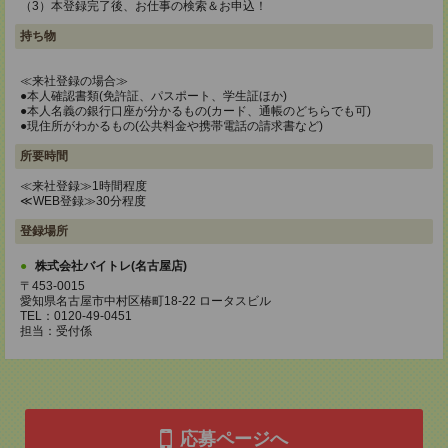
（3）本登録完了後、お仕事の検索＆お申込！
持ち物
≪来社登録の場合≫
●本人確認書類(免許証、パスポート、学生証ほか)
●本人名義の銀行口座が分かるもの(カード、通帳のどちらでも可)
●現住所がわかるもの(公共料金や携帯電話の請求書など)
所要時間
≪来社登録≫1時間程度
≪WEB登録≫30分程度
登録場所
株式会社バイトレ(名古屋店)
〒453-0015
愛知県名古屋市中村区椿町18-22 ロータスビル
TEL：0120-49-0451
担当：受付係
応募ページへ