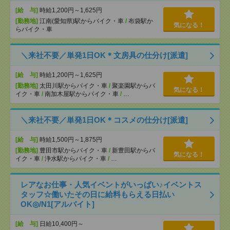
[給 与]
時給1,200円～1,625円
[勤務地]
江南(愛知県)駅からバイク・車
/
布袋駅か
気になる！
らバイク・車
＼来社不要／単発1日OK＊文房具の仕分け[派遣]
[給 与]
時給1,200円～1,625円
[勤務地]
太田川駅からバイク・車
/
聚楽園駅からバ
気になる！
イク・車
/
南加木屋駅からバイク・車
/
…
＼来社不要／単発1日OK＊コスメの仕分け[派遣]
[給 与]
時給1,500円～1,875円
[勤務地]
豊田市駅からバイク・車
/
新豊田駅からバ
気になる！
イク・車
/
浄水駅からバイク・車
/
…
レアなお仕事・人気イベントがいっぱい♪イベントス
タッフ☆働いたその日に給料もらえる日払い
OK◎/N1[アルバイト]
[給 与]
日給10,400円～