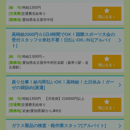
[給 与]
時給1350円
[交通費]
交通費支給有り
気になる！
[勤務地]
愛知県名古屋市中区
高時給2000円☆1日4時間でOK！国際スポーツ大会の
受付スタッフ☆来社不要！日払いOK♪/N1[アルバイ
ト]
[給 与]
時給2,000円～
[勤務地]
愛知県名古屋市中村区名駅（最寄り駅：名
気になる！
古屋駅）
座り仕事！給与即払いOK！高時給！土日休み！ガー
ゼの袋詰め[派遣]
[給 与]
時給1350円 【月収例】216000円以上
[交通費]
交通費支給有り
気になる！
[勤務地]
岩倉(愛知県)駅から車8分
ガラス製品の検査・軽作業スタッフ[アルバイト]