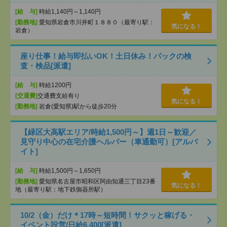
[給 与]
時給1,140円～1,140円
[勤務地]
愛知県岩倉市川井町１８８０（最寄り駅：
気になる！
岩倉）
座り仕事！給与即払いOK！土日休み！パックの検
査・検品[派遣]
[給 与]
時給1200円
[交通費]
交通費支給有り
気になる！
[勤務地]
岩倉(愛知県)駅から徒歩20分
【緑区大高駅エリア/時給1,500円～】週1日～歓迎／
見守り中心の在宅介護ヘルパー（車通勤可）[アルバ
イト]
[給 与]
時給1,500円～1,650円
[勤務地]
愛知県名古屋市昭和区阿由知通三丁目23番
気になる！
地（最寄り駅：地下鉄御器所駅）
10/2（金）だけ＊17時～短時間！サクッと稼げる・
イベント設営/日給6,400[派遣]