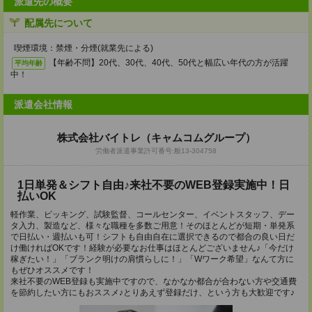
派遣先の概要
配属先について
喫煙環境：禁煙・分煙(就業先による)
【年齢不問】20代、30代、40代、50代と幅広い年代の方が活躍
平均年齢
中！
派遣会社情報
株式会社バイトレ（キャムコムグループ）
労働者派遣事業許可番号:般13-304758
1日単発＆シフト自由♪来社不要のWEB登録実施中！日
払いOK
軽作業、ピッキング、試験監督、コールセンター、イベントスタッフ、デー
タ入力、製造など、様々な職種を多数ご用意！そのほとんどが短期・単発系
で日払い・週払いも可！シフトも自由自在に選択できるので都合の良い日だ
け働ければOKです！経験が必要なお仕事はほとんどございません♪「今だけ
稼ぎたい！」「ブランク明けの肩慣らしに！」「Wワーク希望」なんて方に
もぜひオススメです！
来社不要のWEB登録も実施中ですので、なかなか都合が合わない方や交通費
を節約したい方にもおススメ♪とりあえず登録だけ、という方も大歓迎です♪