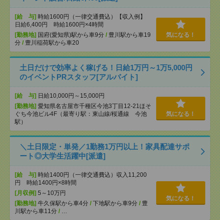
[給 与]
時給1600円（一律交通費込）【収入例】
日給6,400円 時給1600円×4時間
[勤務地]
国府(愛知県)駅から車9分
/
豊川駅から車19
気になる！
分
/
豊川稲荷駅から車20
土日だけで効率よく稼げる！日給1万円～1万5,000円
のイベントPRスタッフ[アルバイト]
[給 与]
日給10,000円～15,000円
[勤務地]
愛知県名古屋市千種区今池3丁目12-21ほそ
ぐち今池ビル4F（最寄り駅：東山線/桜通線 今池
気になる！
駅）
＼土日限定・単発／1勤務1万円以上！家具配達サポ
ート◎大学生活躍中[派遣]
[給 与]
時給1400円（一律交通費込）収入11,200
円 時給1400円×8時間
[月収例]
5～10万円
気になる！
[勤務地]
牛久保駅から車4分
/
下地駅から車9分
/
豊
川駅から車11分
/
…