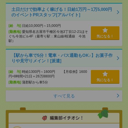
土日だけで効率よく稼げる！日給1万円～1万5,000円
のイベントPRスタッフ[アルバイト]
[給 与]
日給10,000円～15,000円
[勤務地]
愛知県名古屋市千種区今池3丁目12-21ほそ
ぐち今池ビル4F（最寄り駅：東山線/桜通線 今池
気になる！
駅）
【駅から車で5分！電車・バス通勤もOK♪】お菓子作
りや見守りメイン！[派遣]
[給 与]
時給1300円～1600円 【月収例】1600
円×8時間×21日＝26万8800円
気になる！
[勤務地]
蒲郡駅から車5分
すべて見る