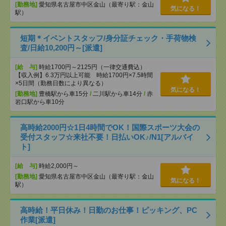
[勤務地]
愛知県名古屋市中区金山（最寄り駅：金山
気になる！
駅）
短期＊イベントスタッフ/身分証チェック・手荷物検
査/日給10,200円～[派遣]
[給 与]
時給1700円～2125円（一律交通費込）
【収入例】6.3万円以上可能 時給1700円×7.5時間
×5日間（勤務日数により異なる）
気になる！
[勤務地]
豊橋駅から車15分
/
二川駅から車14分
/
赤
岩口駅から車10分
高時給2000円☆1日4時間でOK！国際スポーツ大会の
受付スタッフ☆来社不要！日払いOK♪/N1[アルバイ
ト]
[給 与]
時給2,000円～
[勤務地]
愛知県名古屋市中区金山（最寄り駅：金山
気になる！
駅）
高時給！平日休み！日勤のお仕事！ピッキング、PC
作業[派遣]