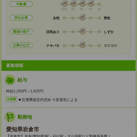
年齢層
20代
30
40
50
60
男女比率
女性
男性
職場の様子
活気あり
しずか
仕事の仕方
テキパキ
コツコツ
募集情報
給与
時給1,200円～1,625円
■ 交通費規定内支給 ※派遣先による
交通費
勤務地
愛知県岩倉市
【岩倉市】岩倉(愛知県)駅・石仏駅・大山寺駅など勤務地多数！