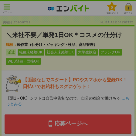
0
メニュー
気になる！
ログイン
掲載日 :2026
/
07
/
31
No.BAIA8110415GT22
＼来社不要／単発1日OK＊コスメの仕分け
職種：
軽作業（仕分け・ピッキング・検品、商品管理）
派遣
職種未経験OK
社会人未経験OK
大学生歓迎
ブランクOK
WEB登録・面接OK
【面談なしでスタート】PCやスマホから登録OK！
日払いでお給料もスグにゲット！
【週1～OK】シフトは自己申告制なので、自分の都合で働けちゃ
...も
っとみる
応募ページへ