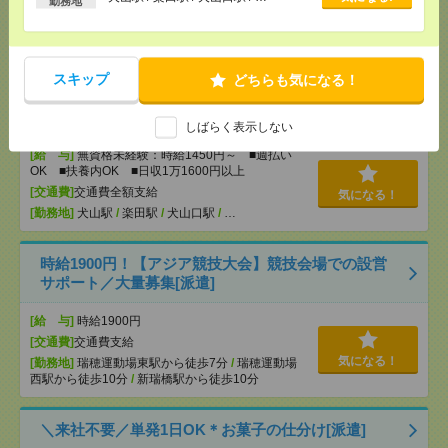
勤務地
OK ■扶養内OK ■日収1万1600円以上
[交通費]
交通費全額支給
気になる！
[勤務地]
小牧駅
/
小牧原駅
/
味岡駅
/
…
スキップ
どちらも気になる！
【オープニング募集】おばあちゃんのお散歩付き添
いも仕事の1つ[派遣]
しばらく表示しない
[給 与]
無資格未経験：時給1450円～ ■週払い
OK ■扶養内OK ■日収1万1600円以上
[交通費]
交通費全額支給
気になる！
[勤務地]
犬山駅
/
楽田駅
/
犬山口駅
/
…
時給1900円！【アジア競技大会】競技会場での設営
サポート／大量募集[派遣]
[給 与]
時給1900円
[交通費]
交通費支給
気になる！
[勤務地]
瑞穂運動場東駅から徒歩7分
/
瑞穂運動場
西駅から徒歩10分
/
新瑞橋駅から徒歩10分
＼来社不要／単発1日OK＊お菓子の仕分け[派遣]