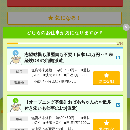
気になる！
×
どちらのお仕事が気になりますか？
メール
LINE
で送る
で送る
1
/10
志望動機も履歴書も不要！日収1.1万円～＊未
シェア
ツイート
ブックマーク
経験OKの介護[派遣]
無資格未経験：時給1450円～ ■週払
給与
いOK ■扶養内OK ■日収1万1600円
あなたの閲覧履歴からの
以上
小牧駅 / 小牧原駅 / 味岡駅 / …
気になる!
勤務地
おすすめ
【オープニング募集】おばあちゃんのお散歩
付き添いも仕事の1つ[派遣]
志望動機も履歴書も不要！日収1.1万円～＊未経験OK
の介護[派遣]
無資格未経験：時給1450円～ ■週払
給与
いOK ■扶養内OK ■日収1万1600円
[給 与]
無資格未経験：時給1450円～ ■週払い
以上
犬山駅 / 楽田駅 / 犬山口駅 / …
気になる!