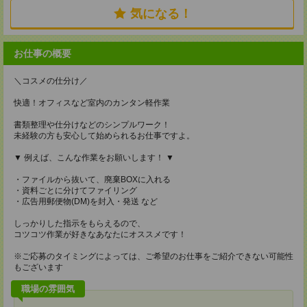
気になる！
お仕事の概要
＼コスメの仕分け／
快適！オフィスなど室内のカンタン軽作業
書類整理や仕分けなどのシンプルワーク！
未経験の方も安心して始められるお仕事ですよ。
▼ 例えば、こんな作業をお願いします！ ▼
・ファイルから抜いて、廃棄BOXに入れる
・資料ごとに分けてファイリング
・広告用郵便物(DM)を封入・発送 など
しっかりした指示をもらえるので、
コツコツ作業が好きなあなたにオススメです！
※ご応募のタイミングによっては、ご希望のお仕事をご紹介できない可能性
もございます
職場の雰囲気