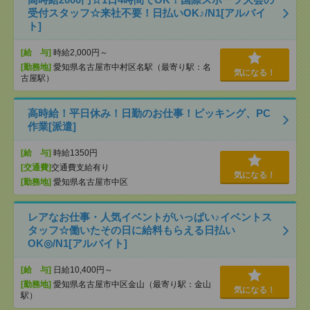
受付スタッフ☆来社不要！日払いOK♪/N1[アルバイ
ト]
[給 与]
時給2,000円～
[勤務地]
愛知県名古屋市中村区名駅（最寄り駅：名
気になる！
古屋駅）
高時給！平日休み！日勤のお仕事！ピッキング、PC
作業[派遣]
[給 与]
時給1350円
[交通費]
交通費支給有り
気になる！
[勤務地]
愛知県名古屋市中区
レアなお仕事・人気イベントがいっぱい♪イベントス
タッフ☆働いたその日に給料もらえる日払い
OK◎/N1[アルバイト]
[給 与]
日給10,400円～
[勤務地]
愛知県名古屋市中区金山（最寄り駅：金山
気になる！
駅）