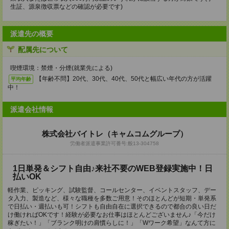
生証、源泉徴収票などの確認が必要です)
派遣先の概要
配属先について
喫煙環境：禁煙・分煙(就業先による)
【年齢不問】20代、30代、40代、50代と幅広い年代の方が活躍
平均年齢
中！
派遣会社情報
株式会社バイトレ（キャムコムグループ）
労働者派遣事業許可番号:般13-304758
1日単発＆シフト自由♪来社不要のWEB登録実施中！日
払いOK
軽作業、ピッキング、試験監督、コールセンター、イベントスタッフ、デー
タ入力、製造など、様々な職種を多数ご用意！そのほとんどが短期・単発系
で日払い・週払いも可！シフトも自由自在に選択できるので都合の良い日だ
け働ければOKです！経験が必要なお仕事はほとんどございません♪「今だけ
稼ぎたい！」「ブランク明けの肩慣らしに！」「Wワーク希望」なんて方に