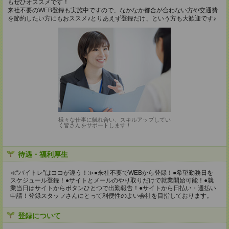
もぜひオススメです！
来社不要のWEB登録も実施中ですので、なかなか都合が合わない方や交通費
を節約したい方にもおススメ♪とりあえず登録だけ、という方も大歓迎です♪
様々な仕事に触れ合い、スキルアップしてい
く皆さんをサポートします！
待遇・福利厚生
≪“バイトレ”はココが違う！≫●来社不要でWEBから登録！●希望勤務日を
スケジュール登録！●サイトとメールのやり取りだけで就業開始可能！●就
業当日はサイトからボタンひとつで出勤報告！●サイトから日払い・週払い
申請！登録スタッフさんにとって利便性のよい会社を目指しております。
登録について