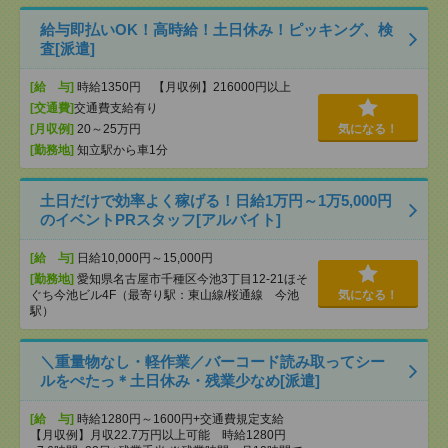
給与即払いOK！高時給！土日休み！ピッキング、検
査[派遣]
[給 与]
時給1350円 【月収例】216000円以上
[交通費]
交通費支給有り
[月収例]
20～25万円
気になる！
[勤務地]
知立駅から車1分
土日だけで効率よく稼げる！日給1万円～1万5,000円
のイベントPRスタッフ[アルバイト]
[給 与]
日給10,000円～15,000円
[勤務地]
愛知県名古屋市千種区今池3丁目12-21ほそ
ぐち今池ビル4F（最寄り駅：東山線/桜通線 今池
気になる！
駅）
＼重量物なし・軽作業／バーコード読み取ってシー
ルをぺたっ＊土日休み・残業少なめ[派遣]
[給 与]
時給1280円～1600円+交通費規定支給
【月収例】月収22.7万円以上可能 時給1280円