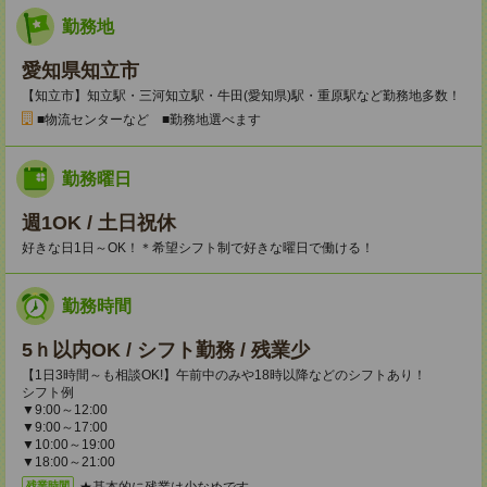
勤務地
愛知県知立市
【知立市】知立駅・三河知立駅・牛田(愛知県)駅・重原駅など勤務地多数！
■物流センターなど ■勤務地選べます
勤務曜日
週1OK / 土日祝休
好きな日1日～OK！＊希望シフト制で好きな曜日で働ける！
勤務時間
5ｈ以内OK / シフト勤務 / 残業少
【1日3時間～も相談OK!】午前中のみや18時以降などのシフトあり！
シフト例
▼9:00～12:00
▼9:00～17:00
▼10:00～19:00
▼18:00～21:00
★基本的に残業は少なめです。
残業時間