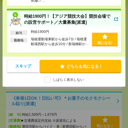
県)駅 / …
いも仕事の1つ[派遣]
[給 与]
無資格未経験：時給1450円～ ■週払い
時給1900円！【アジア競技大会】競技会場で
OK ■扶養内OK ■日収1万1600円以上
の設営サポート／大量募集[派遣]
[交通費]
交通費全額支給
気になる！
時給1900円
[勤務地]
名古屋大学駅
/
千種駅
/
東山公園(愛知県)駅
給与
/
…
瑞穂運動場東駅から徒歩7分 / 瑞穂運
勤務地
気になる!
動場西駅から徒歩10分 / 新瑞橋駅から
徒歩10分
時給1900円！【アジア競技大会】競技会場での設営
サポート／大量募集[派遣]
スキップ
どちらも気になる！
[給 与]
時給1900円
[交通費]
交通費支給
気になる！
[勤務地]
瑞穂運動場東駅から徒歩7分
/
瑞穂運動場
しばらく表示しない
西駅から徒歩10分
/
新瑞橋駅から徒歩10分
《単発1日OK！日払い可》＊お菓子のモクモクシー
ル貼り[派遣]
[給 与]
時給1,500円～1,875円
[交通費]
■ 交通費規定内支給 ※派遣先による
気になる！
[勤務地]
豊田市駅からバイク・車
/
新豊田駅からバ