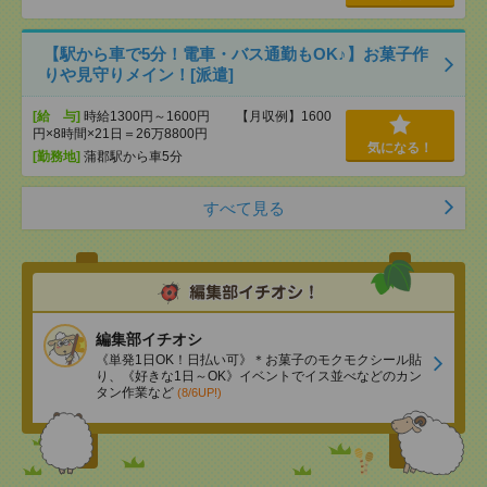
【駅から車で5分！電車・バス通勤もOK♪】お菓子作
りや見守りメイン！[派遣]
[給 与]
時給1300円～1600円 【月収例】1600
円×8時間×21日＝26万8800円
気になる！
[勤務地]
蒲郡駅から車5分
すべて見る
編集部イチオシ
《単発1日OK！日払い可》＊お菓子のモクモクシール貼
り、《好きな1日～OK》イベントでイス並べなどのカン
タン作業など
(8/6UP!)