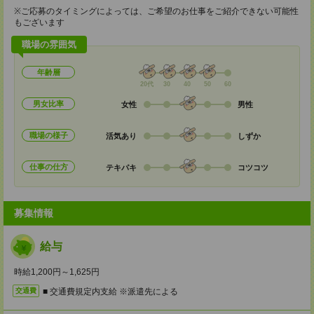
※ご応募のタイミングによっては、ご希望のお仕事をご紹介できない可能性
もございます
職場の雰囲気
年齢層
20代
30
40
50
60
男女比率
女性
男性
職場の様子
活気あり
しずか
仕事の仕方
テキパキ
コツコツ
募集情報
給与
時給1,200円～1,625円
■ 交通費規定内支給 ※派遣先による
交通費