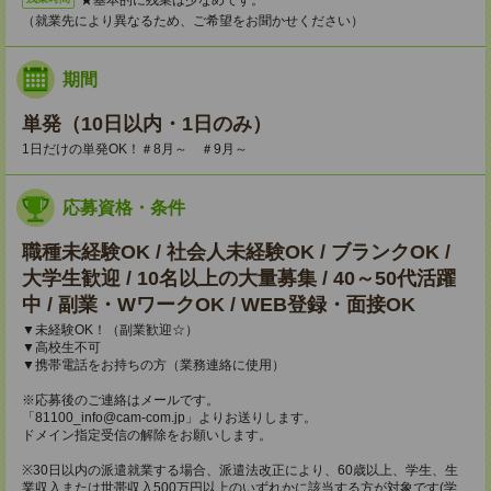
（就業先により異なるため、ご希望をお聞かせください）
期間
単発（10日以内・1日のみ）
1日だけの単発OK！＃8月～ ＃9月～
応募資格・条件
職種未経験OK / 社会人未経験OK / ブランクOK /
大学生歓迎 / 10名以上の大量募集 / 40～50代活躍
中 / 副業・WワークOK / WEB登録・面接OK
▼未経験OK！（副業歓迎☆）
▼高校生不可
▼携帯電話をお持ちの方（業務連絡に使用）
※応募後のご連絡はメールです。
「81100_info@cam-com.jp」よりお送りします。
ドメイン指定受信の解除をお願いします。
※30日以内の派遣就業する場合、派遣法改正により、60歳以上、学生、生
業収入または世帯収入500万円以上のいずれかに該当する方が対象です(学