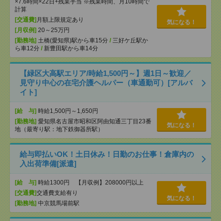
×7.6時間×22日+残業手当 ※残業時間、月10時間で
計算
[交通費]
月額上限規定あり
気になる！
[月収例]
20～25万円
[勤務地]
土橋(愛知県)駅から車15分
/
三好ケ丘駅か
ら車12分
/
新豊田駅から車14分
【緑区大高駅エリア/時給1,500円～】週1日～歓迎／
見守り中心の在宅介護ヘルパー（車通勤可）[アルバ
イト]
[給 与]
時給1,500円～1,650円
[勤務地]
愛知県名古屋市昭和区阿由知通三丁目23番
気になる！
地（最寄り駅：地下鉄御器所駅）
給与即払いOK！土日休み！日勤のお仕事！倉庫内の
入出荷準備[派遣]
[給 与]
時給1300円 【月収例】208000円以上
[交通費]
交通費支給有り
気になる！
[勤務地]
中京競馬場前駅