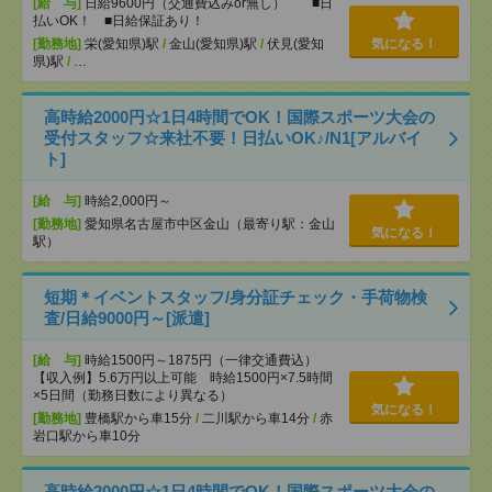
[給 与]
日給9600円（交通費込みor無し） ■日
払いOK！ ■日給保証あり！
[勤務地]
栄(愛知県)駅
/
金山(愛知県)駅
/
伏見(愛知
気になる！
県)駅
/
…
高時給2000円☆1日4時間でOK！国際スポーツ大会の
受付スタッフ☆来社不要！日払いOK♪/N1[アルバイ
ト]
[給 与]
時給2,000円～
[勤務地]
愛知県名古屋市中区金山（最寄り駅：金山
気になる！
駅）
短期＊イベントスタッフ/身分証チェック・手荷物検
査/日給9000円～[派遣]
[給 与]
時給1500円～1875円（一律交通費込）
【収入例】5.6万円以上可能 時給1500円×7.5時間
×5日間（勤務日数により異なる）
気になる！
[勤務地]
豊橋駅から車15分
/
二川駅から車14分
/
赤
岩口駅から車10分
高時給2000円☆1日4時間でOK！国際スポーツ大会の