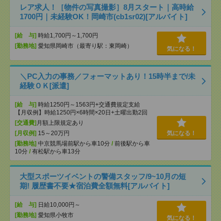
レア求人！［物件の写真撮影］8月スタート｜高時給
1700円｜未経験OK！岡崎市(cb1sr02)[アルバイト]
[給 与]
時給1,700円～1,700円
[勤務地]
愛知県岡崎市（最寄り駅：東岡崎）
気になる！
＼PC入力の事務／フォーマットあり！15時半まで/未
経験ＯＫ[派遣]
[給 与]
時給1250円～1563円+交通費規定支給
【月収例】時給1250円×6時間×20日+土曜出勤2回
[交通費]
月額上限規定あり
[月収例]
15～20万円
気になる！
[勤務地]
中京競馬場前駅から車10分
/
前後駅から車
10分
/
有松駅から車13分
大型スポーツイベントの警備スタッフ/9~10月の短
期! 履歴書不要★宿泊費全額無料[アルバイト]
[給 与]
日給10,000円～
[勤務地]
愛知県小牧市
気になる！