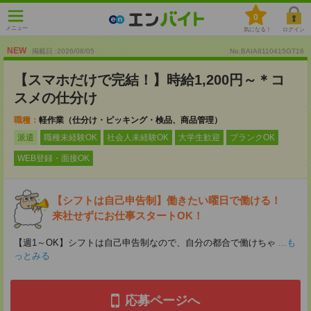
0
メニュー
気になる！
ログイン
NEW
掲載日 :2026
/
08
/
05
No.BAIA8110415GT16
【スマホだけで完結！】時給1,200円～＊コ
スメの仕分け
職種：
軽作業（仕分け・ピッキング・検品、商品管理）
派遣
職種未経験OK
社会人未経験OK
大学生歓迎
ブランクOK
WEB登録・面接OK
【シフトは自己申告制】働きたい曜日で働ける！
来社せずにお仕事スタートOK！
【週1～OK】シフトは自己申告制なので、自分の都合で働けちゃ
...も
っとみる
応募ページへ