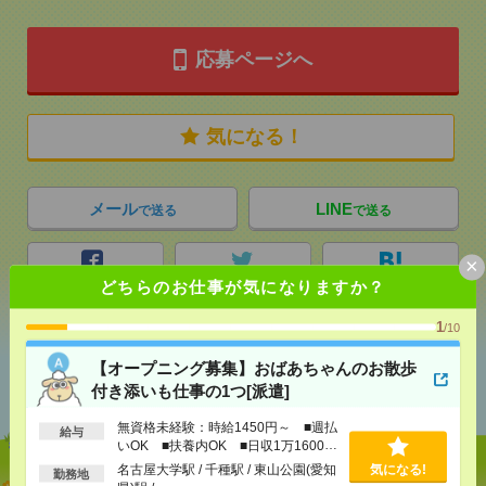
応募ページへ
気になる！
メール
LINE
で送る
で送る
×
シェア
ツイート
ブックマーク
どちらのお仕事が気になりますか？
1
/10
あなたの閲覧履歴からの
【オープニング募集】おばあちゃんのお散歩
おすすめ
付き添いも仕事の1つ[派遣]
無資格未経験：時給1450円～ ■週払
給与
いOK ■扶養内OK ■日収1万1600円
以上
名古屋大学駅 / 千種駅 / 東山公園(愛知
気になる!
勤務地
【オープニング募集】おばあちゃんのお散歩付き添