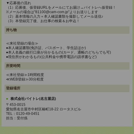
▼応募後の流れ
（1）応募後、仮登録URLをメールにてお届け→バイトレへ仮登録！
※メールの場合は"81100@cam-com.jp"よりお送りします
（2）基本情報の入力＋本人確認書類を撮影してメール送信♪
（3）本登録完了後、お仕事の検索＆お申込！
持ち物
≪来社登録の場合≫
●本人確認書類(免許証、パスポート、学生証ほか)
●本人名義の銀行口座が分かるもの(カード、通帳のどちらでも可)
●現住所がわかるもの(公共料金や携帯電話の請求書など)
所要時間
≪来社登録≫1時間程度
≪WEB登録≫30分程度
登録場所
株式会社バイトレ(名古屋店)
〒453-0015
愛知県名古屋市中村区椿町18-22 ロータスビル
TEL：0120-49-0451
担当：受付係