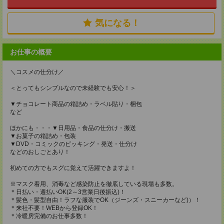
気になる！
お仕事の概要
＼コスメの仕分け／
＜とってもシンプルなので未経験でも安心！＞
▼チョコレート商品の箱詰め・ラベル貼り・梱包
など
ほかにも・・・▼日用品・食品の仕分け・搬送
▼お菓子の箱詰め・包装
▼DVD・コミックのピッキング・発送・仕分け
などのおしごとあり！
初めての方でもスグに覚えて活躍できますよ！
※マスク着用、消毒など感染防止を徹底している現場も多数。
＊日払い・週払いOK(2～3営業日後振込)！
＊髪色・髪型自由！ラフな服装でOK（ジーンズ・スニーカーなど)）！
＊来社不要！WEBから登録OK！
＊冷暖房完備のお仕事多数！