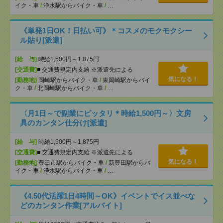
イク・車
/
浄水駅からバイク・車
/
…
《単発1日OK！日払い可》＊コスメのモクモクシー
ル貼り[派遣]
[給 与]
時給1,500円～1,875円
[交通費]
■ 交通費規定内支給 ※派遣先による
気になる！
[勤務地]
岡崎駅からバイク・車
/
東岡崎駅からバイ
ク・車
/
北岡崎駅からバイク・車
/
…
〈月1日～で副業にピッタリ＊時給1,500円～〉文房
具のカンタン仕分け[派遣]
[給 与]
時給1,500円～1,875円
[交通費]
■ 交通費規定内支給 ※派遣先による
気になる！
[勤務地]
豊田市駅からバイク・車
/
新豊田駅からバ
イク・車
/
浄水駅からバイク・車
/
…
《4.50代活躍1日4時間～OK》イベントでイス並べな
どのカンタン作業[アルバイト]