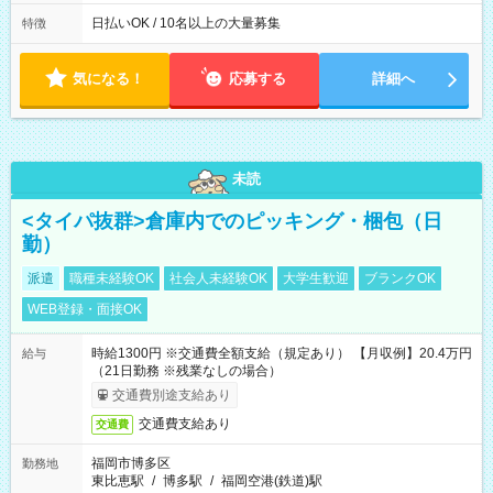
日払いOK / 10名以上の大量募集
特徴
気になる！
応募する
詳細へ
未読
<タイパ抜群>倉庫内でのピッキング・梱包（日
勤）
派遣
職種未経験OK
社会人未経験OK
大学生歓迎
ブランクOK
WEB登録・面接OK
時給1300円 ※交通費全額支給（規定あり） 【月収例】20.4万円
給与
（21日勤務 ※残業なしの場合）
交通費別途支給あり
交通費支給あり
交通費
福岡市博多区
勤務地
東比恵駅
/
博多駅
/
福岡空港(鉄道)駅