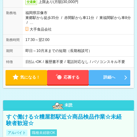
上限あり(月額)30,000円
交通費
福岡県宗像市
勤務地
東郷駅から徒歩35分
/
赤間駅から車11分
/
東福間駅から車8分
/
…
大手食品会社
17:30～翌2:00
勤務時間
即日～10月末までの短期（長期相談可）
期間
日払いOK
/
履歴書不要
/
電話対応なし
/
パソコンスキル不要
特徴
気になる！
応募する
詳細へ
未読
すぐ働ける☆糟屋郡駅近☆商品検品作業☆未経
験者歓迎☆
アルバイト
職種未経験OK