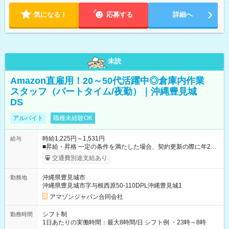
気になる！
応募する
詳細へ
未読
Amazon直雇用！20～50代活躍中◎倉庫内作業
スタッフ（パートタイム/夜勤）｜沖縄豊見城
DS
アルバイト
職種未経験OK
時給1,225円～1,531円
給与
■昇給・昇格 一定の条件を満たした場合、契約更新の際に年2回
まで昇給の機会があります。 ■正社員登用制度あり ※月末締/翌
交通費別途支給あり
月25日支払い ※時間外手当、別途支給 ※深夜割増賃金 (22:00～
翌5:00までは時給が25%UPします) ☆給与前払い制度有！
沖縄県豊見城市
勤務地
☆Amazon直雇用で安定して働けます！ 【試用期間】試用期間
沖縄県豊見城市字与根西原50-110DPL沖縄豊見城1
あり 試用期間の長さ：1週間 雇用形態、給与は本採用時と同じ
です。
アマゾンジャパン合同会社
シフト制
勤務時間
1日あたりの実働時間：最大8時間/日 シフト例 ・23時～8時