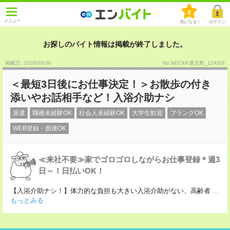
0
メニュー
気になる！
ログイン
お探しのバイト情報は掲載が終了しました。
掲載日 :2026
/
05
/
30
No.NECKK鹿児島_11KGS
＜最短3日後にお仕事決定！＞お散歩の付き
添いやお話相手など！入浴介助ナシ
派遣
職種未経験OK
社会人未経験OK
大学生歓迎
ブランクOK
WEB登録・面接OK
≪来社不要≫家でゴロゴロしながらお仕事登録＊週3
日～！日払いOK！
【入浴介助ナシ！】体力的な負担も大きい入浴介助がない、高齢者
...
もっとみる