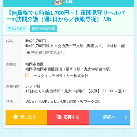
未読
【無資格でも時給1,780円～】夜間見守りヘルパ
ー✨訪問介護（週1日から／夜勤専従） /Jb
アルバイト
職種未経験OK
時給1,780円～
給与
時給1,780円以上 ※交通費一部支給（既定あり） ※経験・能力を
考慮して決定します 【収入例】 週1回勤務の場合：1,780円×8時
交通費別途支給あり
間×4回=5万6,960円 週3回勤務の場合：1,780円×8時間×12回
=17万0,880円 【試用期間】試用期間あり 試用期間の長さ：2ヶ
福岡市西区
勤務地
月 ※ 雇用形態と給与に、本採用時と異なる部分があります。 雇
福岡県福岡市西区西浦（最寄り駅：九大学研都市駅）
用形態：本採用時と同じです。 給与：時給 1,490円以上
ユースタイルラボラトリー株式会社
シフト制
勤務時間
1日あたりの実働時間：最大8時間/日 【夜勤】 22：00～翌9：
00 ※週1日～OK ／ 夜勤専従 ＊＊ 勤務時間例 ＊＊ ■22時か
ら翌7時 ■23時から翌8時 ■24時から翌9時 など ※上記の時間
週1日からOK / 日払いOK / 副業・WワークOK
特徴
内で8時間勤務（休憩1時間）ご利用者様により、時間は異なり
ます。 ※曜日固定（毎週同じ曜日での勤務となります）
気になる！
応募する
詳細へ