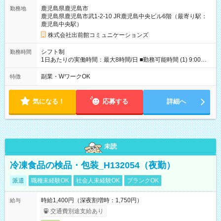
間】試用期間あり 試用期間の長さ：2週間 雇用形態、給与は本
鹿児島県鹿児島市
勤務地
採用時と同じです。
鹿児島県鹿児島市武1-2-10 JR鹿児島中央ビル6階（最寄り駅：
鹿児島中央駅）
株式会社出前館コミュニケーションズ
シフト制
勤務時間
1日あたりの実働時間：最大8時間/日 ■勤務可能時間 (1) 9:00～
15:00／週3～勤務／1日6時間勤務 (2)17:00～23:30／週3～勤務
／1日5時間～勤務 ＊土日祝勤務可能な方 ＊半年以上勤務可能な
副業・WワークOK
特徴
方 ＊22時以降は深夜手当含め時給1,375円～！
気になる！
応募する
詳細へ
未読
冷凍食品の検品・包装_H132054（夜勤）
派遣
職種未経験OK
社会人未経験OK
ブランクOK
時給1,400円（深夜割増時：1,750円）
給与
交通費別途支給あり