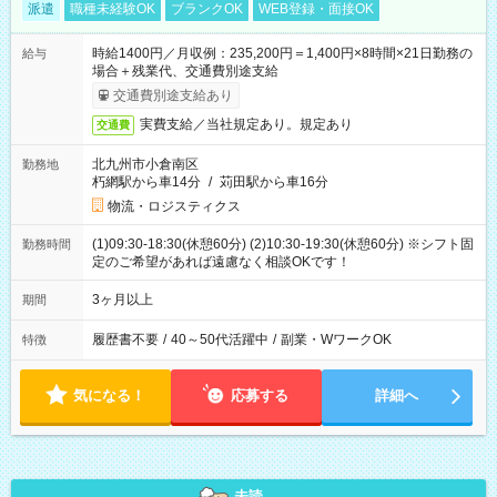
派遣
職種未経験OK
ブランクOK
WEB登録・面接OK
時給1400円／月収例：235,200円＝1,400円×8時間×21日勤務の
給与
場合＋残業代、交通費別途支給
交通費別途支給あり
実費支給／当社規定あり。規定あり
交通費
北九州市小倉南区
勤務地
朽網駅から車14分
/
苅田駅から車16分
物流・ロジスティクス
(1)09:30-18:30(休憩60分) (2)10:30-19:30(休憩60分) ※シフト固
勤務時間
定のご希望があれば遠慮なく相談OKです！
3ヶ月以上
期間
履歴書不要
/
40～50代活躍中
/
副業・WワークOK
特徴
気になる！
応募する
詳細へ
未読