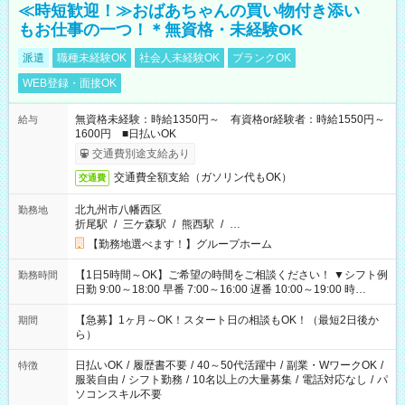
≪時短歓迎！≫おばあちゃんの買い物付き添い
もお仕事の一つ！＊無資格・未経験OK
派遣
職種未経験OK
社会人未経験OK
ブランクOK
WEB登録・面接OK
無資格未経験：時給1350円～ 有資格or経験者：時給1550円～
給与
1600円 ■日払いOK
交通費別途支給あり
交通費全額支給（ガソリン代もOK）
交通費
北九州市八幡西区
勤務地
折尾駅
/
三ケ森駅
/
熊西駅
/
…
【勤務地選べます！】グループホーム
【1日5時間～OK】ご希望の時間をご相談ください！ ▼シフト例
勤務時間
日勤 9:00～18:00 早番 7:00～16:00 遅番 10:00～19:00 時
短 10:00～15:00 上記はあくまで一例です。 「夕方までには帰
宅しておきたい」 「朝はゆっくりのスタートがいい」 「お昼の
【急募】1ヶ月～OK！スタート日の相談もOK！（最短2日後か
期間
時間を有効に使いたい」 など、ご希望があれば教えてください
ら）
ね。
日払いOK
/
履歴書不要
/
40～50代活躍中
/
副業・WワークOK
/
特徴
服装自由
/
シフト勤務
/
10名以上の大量募集
/
電話対応なし
/
パ
ソコンスキル不要