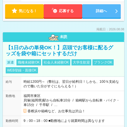
気になる！
応募する
詳細へ
掲載日：2026.08.08
未読
【1日のみの単発OK！】店頭でお客様に配るグ
ッズを袋や箱にセットするだけ
派遣
職種未経験OK
社会人未経験OK
大学生歓迎
ブランクOK
WEB登録・面接OK
時給1200円～（弊社は、翌日が給料日！しかも、100％支給な
給与
ので働いた分がすぐにもらえる！）
福岡市東区
勤務地
貝塚(福岡県)駅から自転車10分
/
箱崎駅から自転車・バイク・
車15分
/
千早駅
/
…
香椎浜や箱崎など、お仕事先は沢山！
9：00～18：00 ■勤務地により就業時間は異なります
勤務時間