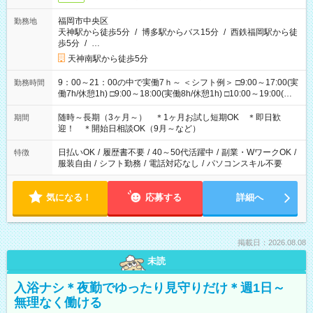
福岡市中央区
勤務地
天神駅から徒歩5分
/
博多駅からバス15分
/
西鉄福岡駅から徒
歩5分
/
…
天神南駅から徒歩5分
9：00～21：00の中で実働7ｈ～ ＜シフト例＞ □9:00～17:00(実
勤務時間
働7h/休憩1h) □9:00～18:00(実働8h/休憩1h) □10:00～19:00(実
働8h/休憩1h) □11:00～20:00(実働8h/休憩1h) □12:00～20:00(実
働7h/休憩1h) □12:00～21:00(実働7h/休憩1h) ＊固定OK ＊選べ
随時～長期（3ヶ月～） ＊1ヶ月お試し短期OK ＊即日歓
期間
る時間帯！
迎！ ＊開始日相談OK（9月～など）
日払いOK
/
履歴書不要
/
40～50代活躍中
/
副業・WワークOK
/
特徴
服装自由
/
シフト勤務
/
電話対応なし
/
パソコンスキル不要
気になる！
応募する
詳細へ
掲載日：2026.08.08
未読
入浴ナシ＊夜勤でゆったり見守りだけ＊週1日～
無理なく働ける