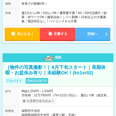
単発での勤務OK！
期間
週1日からOK
/
日払いOK
/
履歴書不要
/
40～50代活躍中
/
副
特徴
業・WワークOK
/
服装自由
/
シフト勤務
/
10名以上の大量募
集
/
電話対応なし
/
パソコンスキル不要
気になる！
応募する
詳細へ
未読
［物件の写真撮影！］8月下旬スタート｜長期休
暇・お盆休み有り｜未経験OK！(ks1sr02)
アルバイト
職種未経験OK
時給1,550円～1,550円
給与
月収例：22万7850円（7h×21日) 日払い、週払いOK（規定有
り） 【試用期間】試用期間なし
交通費別途支給あり
福岡市中央区
勤務地
福岡県福岡市中央区（最寄り駅：天神）