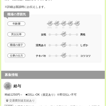
※詳細は面談時にお伝えします。
職場の雰囲気
年齢層
20代
30
40
50
60
男女比率
女性
男性
職場の様子
活気あり
しずか
仕事の仕方
テキパキ
コツコツ
募集情報
給与
時給1250円～ ■日払いOK（規定あり）※即日払い不可
交通費別途支給あり