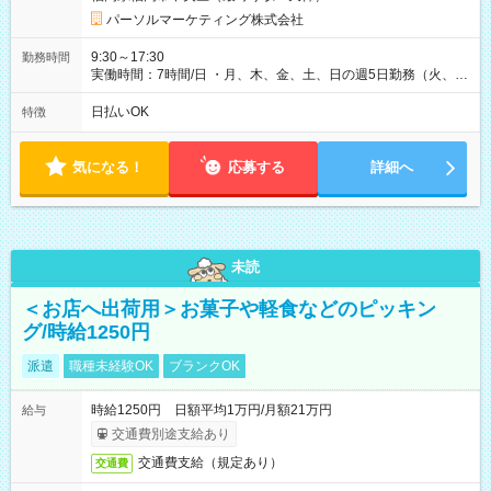
パーソルマーケティング株式会社
9:30～17:30
勤務時間
実働時間：7時間/日 ・月、木、金、土、日の週5日勤務（火、水
は固定休です／GW、お盆、年末年始等、長期休暇有り！） ・
ワンシフト！ ・残業ほぼナシ（0～5h/月）
日払いOK
特徴
気になる！
応募する
詳細へ
未読
＜お店へ出荷用＞お菓子や軽食などのピッキン
グ/時給1250円
派遣
職種未経験OK
ブランクOK
時給1250円 日額平均1万円/月額21万円
給与
交通費別途支給あり
交通費支給（規定あり）
交通費