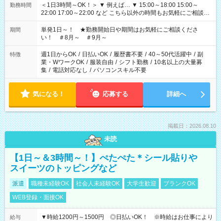
＜1日3時間～OK！＞ ▼ 例えば… ▼ 15:00～18:00 15:00～
勤務時間
22:00 17:00～22:00 など こちら以外の時間もお気軽にご相談く
ださい！
単発1日～！ ★勤務開始日や期間はお気軽にご相談くださ
期間
い！ ＃8月～ ＃9月～
週1日からOK
/
日払いOK
/
履歴書不要
/
40～50代活躍中
/
副
特徴
業・WワークOK
/
服装自由
/
シフト勤務
/
10名以上の大量募
集
/
電話対応なし
/
パソコンスキル不要
気になる！
応募する
詳細へ
掲載日：2026.08.10
未読
【1日～＆3時間～！】ぺたぺた＊シール貼りや
スイーツのトッピングなど
派遣
職種未経験OK
社会人未経験OK
大学生歓迎
ブランクOK
WEB登録・面接OK
▼時給1200円～1500円 ◎日払いOK！ ※時給はお仕事により
給与