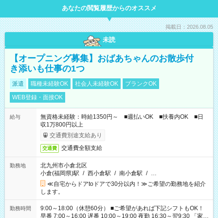
あなたの閲覧履歴からのオススメ
掲載日：2026.08.05
未読
【オープニング募集】おばあちゃんのお散歩付
き添いも仕事の1つ
派遣
職種未経験OK
社会人未経験OK
ブランクOK
WEB登録・面接OK
無資格未経験：時給1350円～ ■週払いOK ■扶養内OK ■日
給与
収1万800円以上
交通費別途支給あり
交通費全額支給
交通費
北九州市小倉北区
勤務地
小倉(福岡県)駅
/
西小倉駅
/
南小倉駅
/
…
≪自宅からドアtoドアで30分以内！≫ご希望の勤務地を紹介
します。
9:00～18:00（休憩60分） ■ご希望があれば下記シフトもOK！
勤務時間
早番 7:00～16:00 遅番 10:00～19:00 夜勤 16:30～翌9:30 「家族