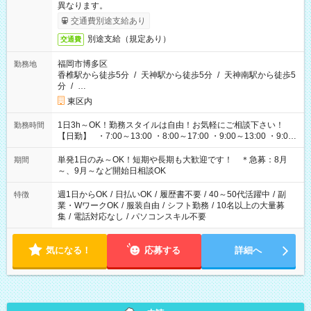
異なります。
交通費別途支給あり
別途支給（規定あり）
交通費
福岡市博多区
勤務地
香椎駅から徒歩5分
/
天神駅から徒歩5分
/
天神南駅から徒歩5
分
/
…
東区内
1日3h～OK！勤務スタイルは自由！お気軽にご相談下さい！
勤務時間
【日勤】 ・7:00～13:00 ・8:00～17:00 ・9:00～13:00 ・9:00
～18:00 ・10:00～19:00 ・13:00～18:00 ・15:00～20:00 ・
16:00～19:00 【夜勤】 ・17:00～21:00 ・18:00～23:00 ・
単発1日のみ～OK！短期や長期も大歓迎です！ ＊急募：8月
期間
21:00～翌6:00 ・23:00～翌8:00 など（他時間多数あり！）
～、9月～など開始日相談OK
週1日からOK
/
日払いOK
/
履歴書不要
/
40～50代活躍中
/
副
特徴
業・WワークOK
/
服装自由
/
シフト勤務
/
10名以上の大量募
集
/
電話対応なし
/
パソコンスキル不要
気になる！
応募する
詳細へ