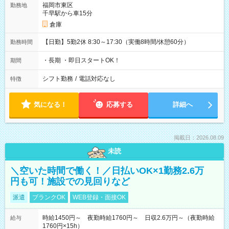
福岡市東区
勤務地
千早駅から車15分
倉庫
【日勤】5勤2休 8:30～17:30（実働8時間/休憩60分）
勤務時間
・長期 ・即日スタートOK！
期間
シフト勤務
/
電話対応なし
特徴
気になる！
応募する
詳細へ
掲載日：2026.08.09
未読
＼空いた時間で働く！／日払いOK×1勤務2.6万
円も可！施設での見回りなど
派遣
ブランクOK
WEB登録・面接OK
時給1450円～ 夜勤時給1760円～ 日収2.6万円～（夜勤時給
給与
1760円×15h）