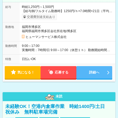
時給1,250円～1,500円
給与
【給与例/フルタイム勤務時】1250円/ｈ×7.0時間×21日（平均
値）=183,750円 別途交通費支給（会社規定有）、残業/休日手当
交通費別途支給あり
支給、 フルタイムの募集になりますが、働く日数や時間につい
て若干の調整により働くことが出来る場合（子育て等の要件な
福岡市博多区
勤務地
ど）は、ご希望状況をヒヤリングして調整できることがありま
福岡県福岡市博多区会社所在地/博多区
す。応募時に、ご相談頂きます様お願いします。 ※公共交通機
関、駐車場あり。（粕屋郡） 【試用期間】試用期間なし
ヒューマンサービス株式会社
9:00～17:00
勤務時間
実働時間：7時間/日 9:00～17:00（休憩１ｈ） 勤務開始時間等
の調整も受けたまります。 （例：10時から17時 など） お気軽
にご相談・お問い合わせをメールで返信してください。
日払いOK
特徴
気になる！
応募する
詳細へ
未読
未経験OK！空港内倉庫作業 時給1400円/土日
祝休み 無料駐車場完備