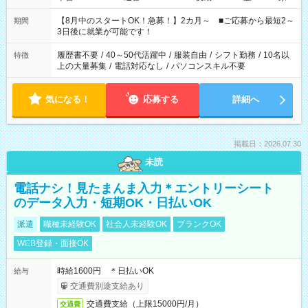
と休みを合わせたい」 「余裕を持って夕飯の準備がしたい」
「できれば残業はしたくない」 など、ご希望を教えてください
【8月中のスタートOK！急募！】2カ月～ ■ご応募から最短2～
期間
ね。 ※Wワーク希望の方へ 今ご覧のお仕事で希望する勤務時間
3日後に就業が可能です！
と、もう1つのお仕事の勤務時間。 合計で週40時間を超える場
合は応募できません。
履歴書不要
/
40～50代活躍中
/
服装自由
/
シフト勤務
/
10名以
特徴
上の大量募集
/
電話対応なし
/
パソコンスキル不要
気になる！
応募する
詳細へ
掲載日：2026.07.30
未読
電話ナシ！見たまんま入力＊エントリーシート
のデータ入力・短期OK・日払いOK
派遣
職種未経験OK
社会人未経験OK
ブランクOK
WEB登録・面接OK
時給1600円 ＊日払いOK
給与
交通費別途支給あり
交通費支給（上限15000円/月）
交通費