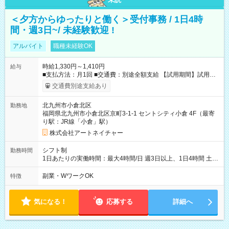
＜夕方からゆったりと働く＞受付事務 / 1日4時
間・週3日~/ 未経験歓迎 !
アルバイト
職種未経験OK
時給1,330円～1,410円
給与
■支払方法：月1回 ■交通費：別途全額支給 【試用期間】試用期
間あり 試用期間の長さ：6ヶ月 雇用形態、給与は本採用時と同
交通費別途支給あり
じです。
北九州市小倉北区
勤務地
福岡県北九州市小倉北区京町3-1-1 セントシティ小倉 4F（最寄
り駅：JR線「小倉」駅）
株式会社アートネイチャー
シフト制
勤務時間
1日あたりの実働時間：最大4時間/日 週3日以上、1日4時間 土曜
や日曜のお休みも応相談 16:05～20:05 「昼間のレジの仕事とW
ワークで働きたい」 「夕食後の空いている時間を有効活用した
副業・WワークOK
特徴
い」など シフトや休み希望など随時ご相談下さい♪
気になる！
応募する
詳細へ