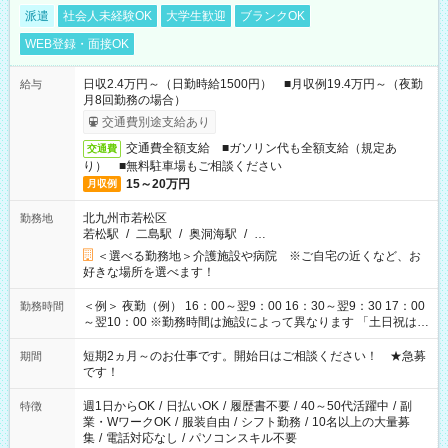
派遣
社会人未経験OK
大学生歓迎
ブランクOK
WEB登録・面接OK
日収2.4万円～（日勤時給1500円） ■月収例19.4万円～（夜勤
給与
月8回勤務の場合）
交通費別途支給あり
交通費全額支給 ■ガソリン代も全額支給（規定あ
交通費
り） ■無料駐車場もご相談ください
15～20万円
月収例
北九州市若松区
勤務地
若松駅
/
二島駅
/
奥洞海駅
/
…
＜選べる勤務地＞介護施設や病院 ※ご自宅の近くなど、お
好きな場所を選べます！
＜例＞ 夜勤（例） 16：00～翌9：00 16：30～翌9：30 17：00
勤務時間
～翌10：00 ※勤務時間は施設によって異なります 「土日祝は休
みたい」 「しっかり稼ぎたい」 「もう少し遅い時間から始めた
い」など ご希望にあったお仕事をご案内いたします。 ※未経験
短期2ヵ月～のお仕事です。開始日はご相談ください！ ★急募
期間
の方の場合は1～2ヶ月間は日中での仕事を経験いただき、 お
です！
仕事に慣れてからの夜勤になります。 ★家庭の都合でお休みが
必要な場合も遠慮なくご相談ください。
週1日からOK
/
日払いOK
/
履歴書不要
/
40～50代活躍中
/
副
特徴
業・WワークOK
/
服装自由
/
シフト勤務
/
10名以上の大量募
集
/
電話対応なし
/
パソコンスキル不要