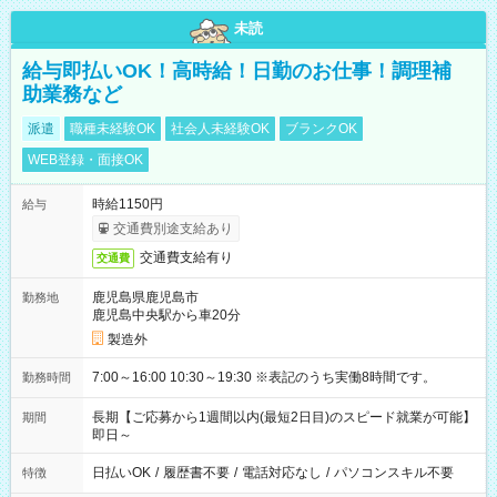
未読
給与即払いOK！高時給！日勤のお仕事！調理補
助業務など
派遣
職種未経験OK
社会人未経験OK
ブランクOK
WEB登録・面接OK
時給1150円
給与
交通費別途支給あり
交通費支給有り
交通費
鹿児島県鹿児島市
勤務地
鹿児島中央駅から車20分
製造外
7:00～16:00 10:30～19:30 ※表記のうち実働8時間です。
勤務時間
長期【ご応募から1週間以内(最短2日目)のスピード就業が可能】
期間
即日～
日払いOK
/
履歴書不要
/
電話対応なし
/
パソコンスキル不要
特徴