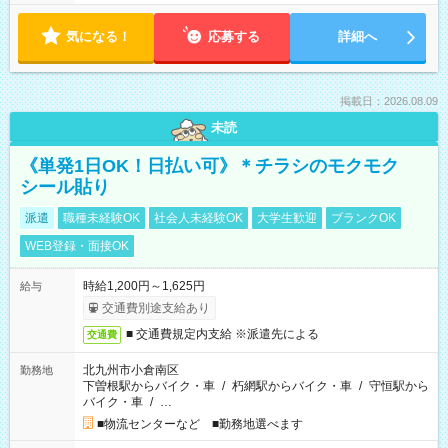
気になる！
応募する
詳細へ
掲載日：2026.08.09
未読
《単発1日OK！日払い可》＊チラシのモクモク
シール貼り
派遣
職種未経験OK
社会人未経験OK
大学生歓迎
ブランクOK
WEB登録・面接OK
時給1,200円～1,625円
給与
交通費別途支給あり
■ 交通費規定内支給 ※派遣先による
交通費
北九州市小倉南区
勤務地
下曽根駅からバイク・車
/
朽網駅からバイク・車
/
守恒駅から
バイク・車
/
…
■物流センターなど ■勤務地選べます