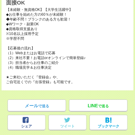
面接OK
【未経験・無資格OK】【大学生活躍中】
◆お仕事を始めた方の60％が未経験！
◆年齢不問！ブランクのある方も歓迎！
◆Wワーク・副業OK
◆資格取得支援あり
※10名以上採用予定
※学歴不問
【応募後の流れ】
（1）Webまたはお電話で応募
（2）来社不要！お電話orオンラインで簡単登録♪
（3）担当者からお仕事のご紹介
（4）職場見学＆お仕事決定
★ご来社いただく『登録会』や、
ご自宅近くでの『出張登録』も可能です。
メール
LINE
で送る
で送る
シェア
ツイート
ブックマーク