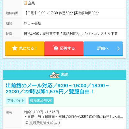
企業
【日勤】 9:00～17:30 休憩60分 [実働]7時間30分
勤務時間
即日～長期
期間
日払いOK
/
履歴書不要
/
電話対応なし
/
パソコンスキル不要
特徴
気になる！
応募する
詳細へ
未読
出前館のメール対応／9:00～15:00／18:00～
23:30／22時以降1,575円／髪服自由！
アルバイト
職種未経験OK
時給1,100円～1,575円
給与
・日祝手当（日曜日・祝日の5時から22時迄の間に勤務した場
合：1時間100円） ・深夜手当（22時から27時迄の間に勤務し
交通費別途支給あり
た場合：1時間200円 ＋ 22時以降の深夜手当：25％） 【試用期