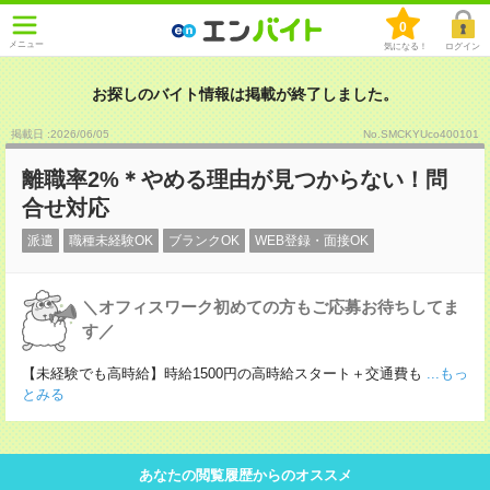
0
メニュー
気になる！
ログイン
お探しのバイト情報は掲載が終了しました。
掲載日 :2026
/
06
/
05
No.SMCKYUco400101
離職率2%＊やめる理由が見つからない！問
合せ対応
派遣
職種未経験OK
ブランクOK
WEB登録・面接OK
＼オフィスワーク初めての方もご応募お待ちしてま
す／
【未経験でも高時給】時給1500円の高時給スタート＋交通費も
...もっ
とみる
あなたの閲覧履歴からのオススメ