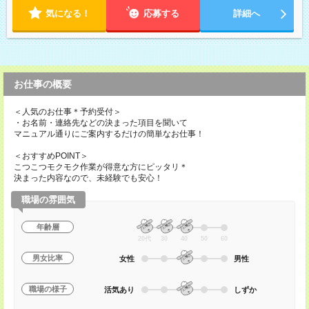
気になる！
応募する
詳細へ
お仕事の概要
＜人気のお仕事＊予約受付＞
・お名前・連絡先などの決まった項目を聞いて
マニュアル通りにご案内するだけの簡単なお仕事！
＜おすすめPOINT＞
こつこつモクモク作業が得意な方にピッタリ＊
決まった内容なので、未経験でも安心！
職場の雰囲気
年齢層
20代
30
40
50
60
男女比率
女性
男性
職場の様子
活気あり
しずか