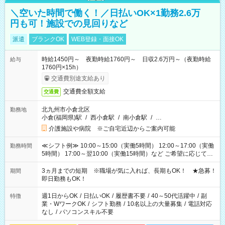
＼空いた時間で働く！／日払いOK×1勤務2.6万
円も可！施設での見回りなど
派遣
ブランクOK
WEB登録・面接OK
時給1450円～ 夜勤時給1760円～ 日収2.6万円～（夜勤時給
給与
1760円×15h）
交通費別途支給あり
交通費全額支給
交通費
北九州市小倉北区
勤務地
小倉(福岡県)駅
/
西小倉駅
/
南小倉駅
/
…
介護施設や病院 ※ご自宅近辺からご案内可能
≪シフト例≫ 10:00～15:00（実働5時間） 12:00～17:00（実働
勤務時間
5時間） 17:00～翌10:00（実働15時間）など ご希望に応じて、
働く時間は調整できます！ お気軽に担当へ相談ください！
3ヵ月までの短期 ※職場が気に入れば、長期もOK！ ★急募！
期間
即日勤務もOK！
週1日からOK
/
日払いOK
/
履歴書不要
/
40～50代活躍中
/
副
特徴
業・WワークOK
/
シフト勤務
/
10名以上の大量募集
/
電話対応
なし
/
パソコンスキル不要