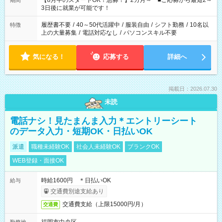
【8月中のスタートOK！急募！】2カ月～ ■ご応募から最短2～
期間
ね。 ※Wワーク希望の方へ 今ご覧のお仕事で希望する勤務時間
3日後に就業が可能です！
と、もう1つのお仕事の勤務時間。 合計で週40時間を超える場
合は応募できません。
履歴書不要
/
40～50代活躍中
/
服装自由
/
シフト勤務
/
10名以
特徴
上の大量募集
/
電話対応なし
/
パソコンスキル不要
気になる！
応募する
詳細へ
掲載日：2026.07.30
未読
電話ナシ！見たまんま入力＊エントリーシート
のデータ入力・短期OK・日払いOK
派遣
職種未経験OK
社会人未経験OK
ブランクOK
WEB登録・面接OK
時給1600円 ＊日払いOK
給与
交通費別途支給あり
交通費支給（上限15000円/月）
交通費