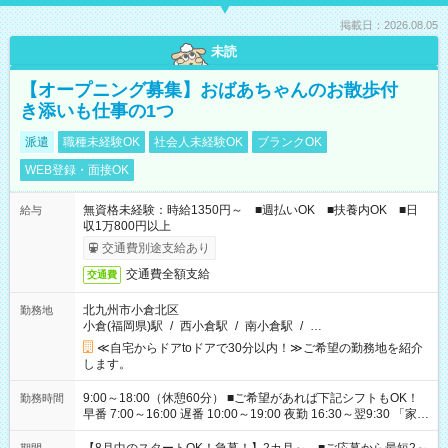
掲載日：2026.08.05
未読
【オープニング募集】おばあちゃんのお散歩付
き添いも仕事の1つ
派遣
職種未経験OK
社会人未経験OK
ブランクOK
WEB登録・面接OK
無資格未経験：時給1350円～ ■週払いOK ■扶養内OK ■日
給与
収1万800円以上
交通費別途支給あり
交通費全額支給
交通費
北九州市小倉北区
勤務地
小倉(福岡県)駅
/
西小倉駅
/
南小倉駅
/
…
≪自宅からドアtoドアで30分以内！≫ご希望の勤務地を紹介
します。
9:00～18:00（休憩60分） ■ご希望があれば下記シフトもOK！
勤務時間
早番 7:00～16:00 遅番 10:00～19:00 夜勤 16:30～翌9:30 「家族
と休みを合わせたい」 「余裕を持って夕飯の準備がしたい」
「できれば残業はしたくない」 など、ご希望を教えてください