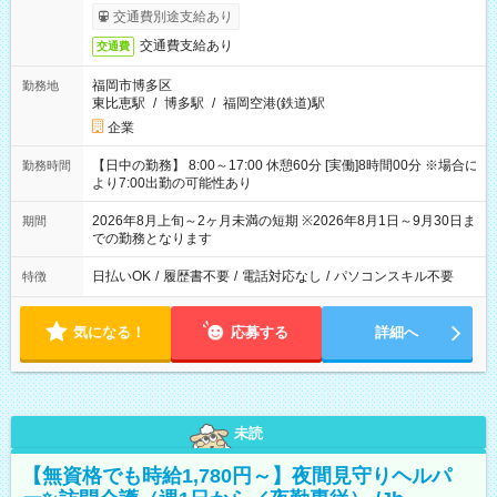
交通費別途支給あり
交通費支給あり
交通費
福岡市博多区
勤務地
東比恵駅
/
博多駅
/
福岡空港(鉄道)駅
企業
【日中の勤務】 8:00～17:00 休憩60分 [実働]8時間00分 ※場合に
勤務時間
より7:00出勤の可能性あり
2026年8月上旬～2ヶ月未満の短期 ※2026年8月1日～9月30日ま
期間
での勤務となります
日払いOK
/
履歴書不要
/
電話対応なし
/
パソコンスキル不要
特徴
気になる！
応募する
詳細へ
未読
【無資格でも時給1,780円～】夜間見守りヘルパ