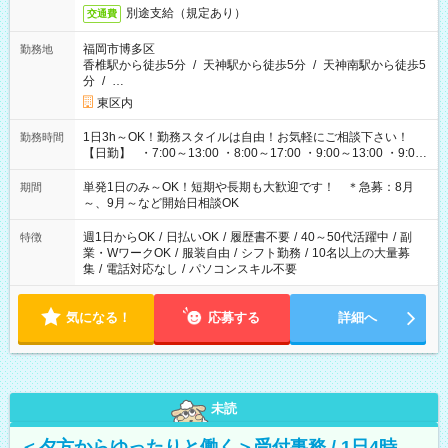
別途支給（規定あり）
交通費
福岡市博多区
勤務地
香椎駅から徒歩5分
/
天神駅から徒歩5分
/
天神南駅から徒歩5
分
/
…
東区内
1日3h～OK！勤務スタイルは自由！お気軽にご相談下さい！
勤務時間
【日勤】 ・7:00～13:00 ・8:00～17:00 ・9:00～13:00 ・9:00
～18:00 ・10:00～19:00 ・13:00～18:00 ・15:00～20:00 ・
16:00～19:00 【夜勤】 ・17:00～21:00 ・18:00～23:00 ・
単発1日のみ～OK！短期や長期も大歓迎です！ ＊急募：8月
期間
21:00～翌6:00 ・23:00～翌8:00 など（他時間多数あり！）
～、9月～など開始日相談OK
週1日からOK
/
日払いOK
/
履歴書不要
/
40～50代活躍中
/
副
特徴
業・WワークOK
/
服装自由
/
シフト勤務
/
10名以上の大量募
集
/
電話対応なし
/
パソコンスキル不要
気になる！
応募する
詳細へ
未読
＜夕方からゆったりと働く＞受付事務 / 1日4時