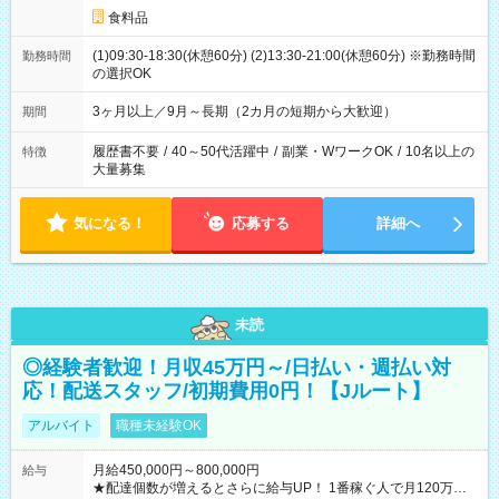
食料品
(1)09:30-18:30(休憩60分) (2)13:30-21:00(休憩60分) ※勤務時間
勤務時間
の選択OK
3ヶ月以上／9月～長期（2カ月の短期から大歓迎）
期間
履歴書不要
/
40～50代活躍中
/
副業・WワークOK
/
10名以上の
特徴
大量募集
気になる！
応募する
詳細へ
未読
◎経験者歓迎！月収45万円～/日払い・週払い対
応！配送スタッフ/初期費用0円！【Jルート】
アルバイト
職種未経験OK
月給450,000円～800,000円
給与
★配達個数が増えるとさらに給与UP！ 1番稼ぐ人で月120万ほ