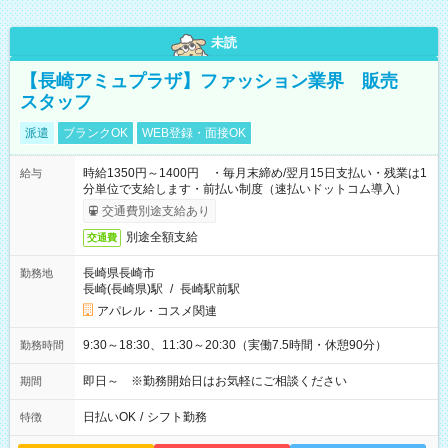
未読
【長崎アミュプラザ】ファッション業界 販売
スタッフ
派遣
ブランクOK
WEB登録・面接OK
時給1350円～1400円 ・毎月末締め/翌月15日支払い・残業は1
給与
分単位で支給します・前払い制度（速払いドットコム導入）
交通費別途支給あり
別途全額支給
交通費
長崎県長崎市
勤務地
長崎(長崎県)駅
/
長崎駅前駅
アパレル・コスメ関連
9:30～18:30、11:30～20:30（実働7.5時間・休憩90分）
勤務時間
即日～ ※勤務開始日はお気軽にご相談ください
期間
日払いOK
/
シフト勤務
特徴