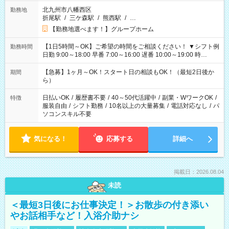
北九州市八幡西区
勤務地
折尾駅
/
三ケ森駅
/
熊西駅
/
…
【勤務地選べます！】グループホーム
【1日5時間～OK】ご希望の時間をご相談ください！ ▼シフト例
勤務時間
日勤 9:00～18:00 早番 7:00～16:00 遅番 10:00～19:00 時
短 10:00～15:00 上記はあくまで一例です。 「夕方までには帰
宅しておきたい」 「朝はゆっくりのスタートがいい」 「お昼の
【急募】1ヶ月～OK！スタート日の相談もOK！（最短2日後か
期間
時間を有効に使いたい」 など、ご希望があれば教えてください
ら）
ね。
日払いOK
/
履歴書不要
/
40～50代活躍中
/
副業・WワークOK
/
特徴
服装自由
/
シフト勤務
/
10名以上の大量募集
/
電話対応なし
/
パ
ソコンスキル不要
気になる！
応募する
詳細へ
掲載日：2026.08.04
未読
＜最短3日後にお仕事決定！＞お散歩の付き添い
やお話相手など！入浴介助ナシ