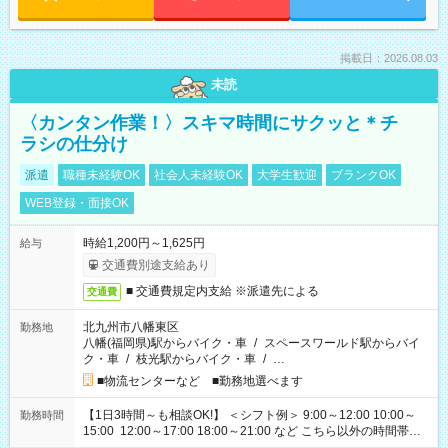
掲載日：2026.08.03
未読
〈カンタン作業！〉スキマ時間にサクッと＊チ
ラシの仕分け
派遣
職種未経験OK
社会人未経験OK
大学生歓迎
ブランクOK
WEB登録・面接OK
時給1,200円～1,625円
給与
交通費別途支給あり
■ 交通費規定内支給 ※派遣先による
交通費
北九州市八幡東区
勤務地
八幡(福岡県)駅からバイク・車
/
スペースワールド駅からバイ
ク・車
/
枝光駅からバイク・車
/
…
■物流センターなど ■勤務地選べます
【1日3時間～も相談OK!】 ＜シフト例＞ 9:00～12:00 10:00～
勤務時間
15:00 12:00～17:00 18:00～21:00 など こちら以外の時間帯も
お気軽にご相談ください！