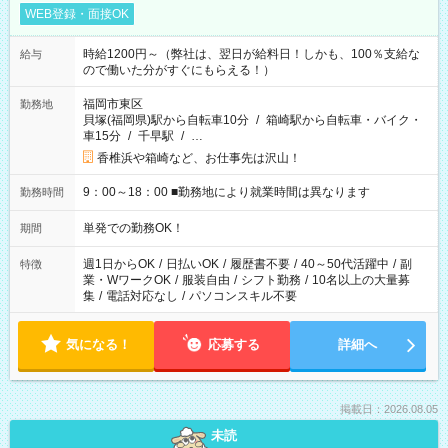
WEB登録・面接OK
時給1200円～（弊社は、翌日が給料日！しかも、100％支給な
給与
ので働いた分がすぐにもらえる！）
福岡市東区
勤務地
貝塚(福岡県)駅から自転車10分
/
箱崎駅から自転車・バイク・
車15分
/
千早駅
/
…
香椎浜や箱崎など、お仕事先は沢山！
9：00～18：00 ■勤務地により就業時間は異なります
勤務時間
単発での勤務OK！
期間
週1日からOK
/
日払いOK
/
履歴書不要
/
40～50代活躍中
/
副
特徴
業・WワークOK
/
服装自由
/
シフト勤務
/
10名以上の大量募
集
/
電話対応なし
/
パソコンスキル不要
気になる！
応募する
詳細へ
掲載日：2026.08.05
未読