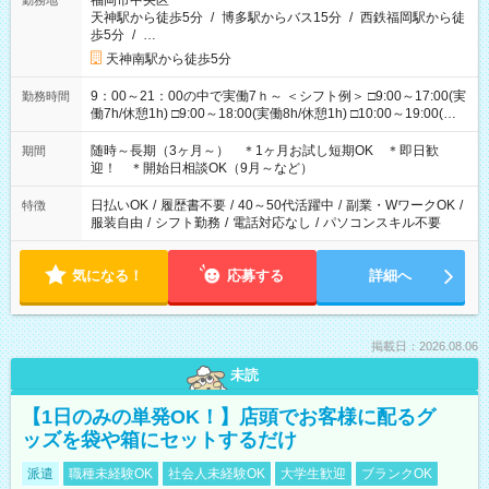
福岡市中央区
勤務地
天神駅から徒歩5分
/
博多駅からバス15分
/
西鉄福岡駅から徒
歩5分
/
…
天神南駅から徒歩5分
9：00～21：00の中で実働7ｈ～ ＜シフト例＞ □9:00～17:00(実
勤務時間
働7h/休憩1h) □9:00～18:00(実働8h/休憩1h) □10:00～19:00(実
働8h/休憩1h) □11:00～20:00(実働8h/休憩1h) □12:00～20:00(実
働7h/休憩1h) □12:00～21:00(実働7h/休憩1h) ＊固定OK ＊選べ
随時～長期（3ヶ月～） ＊1ヶ月お試し短期OK ＊即日歓
期間
る時間帯！
迎！ ＊開始日相談OK（9月～など）
日払いOK
/
履歴書不要
/
40～50代活躍中
/
副業・WワークOK
/
特徴
服装自由
/
シフト勤務
/
電話対応なし
/
パソコンスキル不要
気になる！
応募する
詳細へ
掲載日：2026.08.06
未読
【1日のみの単発OK！】店頭でお客様に配るグ
ッズを袋や箱にセットするだけ
派遣
職種未経験OK
社会人未経験OK
大学生歓迎
ブランクOK