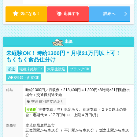
気になる！
応募する
詳細へ
未読
未経験OK！時給1300円＊月収21万円以上可！
もくもく食品仕分け
派遣
職種未経験OK
大学生歓迎
ブランクOK
WEB登録・面接OK
時給1300円／月収例：218,400円＝1,300円×8時間×21日勤務の
給与
場合＋交通費別途支給
交通費別途支給あり
実費支給／当社規定あり。別途支給（２キロ以上の場
交通費
合：定期代or～17.7円/キロ、上限４万円/月）
鹿児島県鹿児島市
勤務地
五位野駅から車10分
/
平川駅から車10分
/
坂之上駅から車10
分