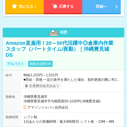
気になる！
応募する
詳細へ
未読
Amazon直雇用！20～50代活躍中◎倉庫内作業
スタッフ（パートタイム/夜勤）｜沖縄豊見城
DS
アルバイト
職種未経験OK
時給1,225円～1,531円
給与
■昇給・昇格 一定の条件を満たした場合、契約更新の際に年2回
まで昇給の機会があります。 ■正社員登用制度あり ※月末締/翌
交通費別途支給あり
月25日支払い ※時間外手当、別途支給 ※深夜割増賃金 (22:00～
翌5:00までは時給が25%UPします) ☆給与前払い制度有！
沖縄県豊見城市
勤務地
☆Amazon直雇用で安定して働けます！ 【試用期間】試用期間
沖縄県豊見城市字与根西原50-110DPL沖縄豊見城1
あり 試用期間の長さ：1週間 雇用形態、給与は本採用時と同じ
です。
アマゾンジャパン合同会社
シフト制
勤務時間
1日あたりの実働時間：最大8時間/日 シフト例 ・23時～8時