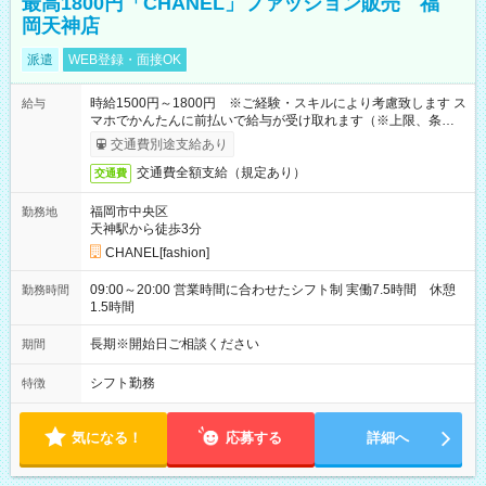
最高1800円「CHANEL」ファッション販売 福
岡天神店
派遣
WEB登録・面接OK
時給1500円～1800円 ※ご経験・スキルにより考慮致します ス
給与
マホでかんたんに前払いで給与が受け取れます（※上限、条件
あり）
交通費別途支給あり
交通費全額支給（規定あり）
交通費
福岡市中央区
勤務地
天神駅から徒歩3分
CHANEL[fashion]
09:00～20:00 営業時間に合わせたシフト制 実働7.5時間 休憩
勤務時間
1.5時間
長期※開始日ご相談ください
期間
シフト勤務
特徴
気になる！
応募する
詳細へ