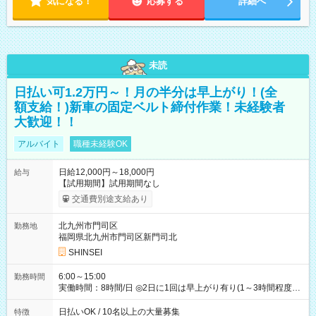
気になる！
応募する
詳細へ
未読
日払い可1.2万円～！月の半分は早上がり！(全
額支給！)新車の固定ベルト締付作業！未経験者
大歓迎！！
アルバイト
職種未経験OK
日給12,000円～18,000円
給与
【試用期間】試用期間なし
交通費別途支給あり
北九州市門司区
勤務地
福岡県北九州市門司区新門司北
SHINSEI
6:00～15:00
勤務時間
実働時間：8時間/日 ◎2日に1回は早上がり有り(1～3時間程度)
◎月残業5～10時間程度
日払いOK / 10名以上の大量募集
特徴