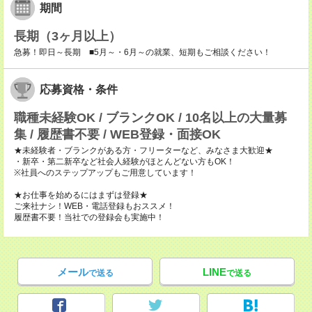
期間
長期（3ヶ月以上）
急募！即日～長期 ■5月～・6月～の就業、短期もご相談ください！
応募資格・条件
職種未経験OK / ブランクOK / 10名以上の大量募
集 / 履歴書不要 / WEB登録・面接OK
★未経験者・ブランクがある方・フリーターなど、みなさま大歓迎★
・新卒・第二新卒など社会人経験がほとんどない方もOK！
※社員へのステップアップもご用意しています！
★お仕事を始めるにはまずは登録★
ご来社ナシ！WEB・電話登録もおススメ！
履歴書不要！当社での登録会も実施中！
メール
LINE
で送る
で送る