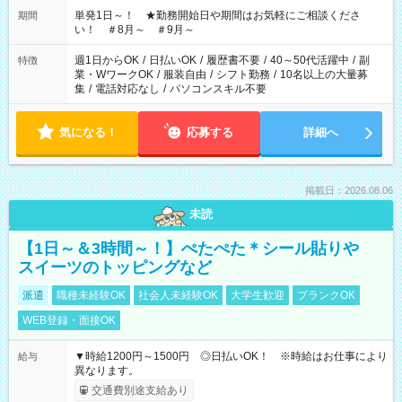
単発1日～！ ★勤務開始日や期間はお気軽にご相談くださ
期間
い！ ＃8月～ ＃9月～
週1日からOK
/
日払いOK
/
履歴書不要
/
40～50代活躍中
/
副
特徴
業・WワークOK
/
服装自由
/
シフト勤務
/
10名以上の大量募
集
/
電話対応なし
/
パソコンスキル不要
気になる！
応募する
詳細へ
掲載日：2026.08.06
未読
【1日～＆3時間～！】ぺたぺた＊シール貼りや
スイーツのトッピングなど
派遣
職種未経験OK
社会人未経験OK
大学生歓迎
ブランクOK
WEB登録・面接OK
▼時給1200円～1500円 ◎日払いOK！ ※時給はお仕事により
給与
異なります。
交通費別途支給あり