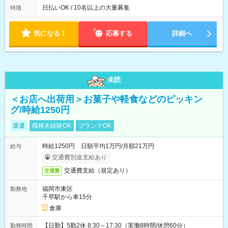
日払いOK / 10名以上の大量募集
特徴
気になる！
応募する
詳細へ
未読
＜お店へ出荷用＞お菓子や軽食などのピッキン
グ/時給1250円
派遣
職種未経験OK
ブランクOK
時給1250円 日額平均1万円/月額21万円
給与
交通費別途支給あり
交通費支給（規定あり）
交通費
福岡市東区
勤務地
千早駅から車15分
倉庫
【日勤】5勤2休 8:30～17:30（実働8時間/休憩60分）
勤務時間