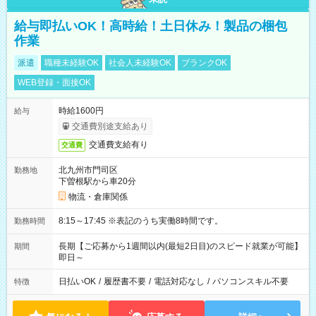
給与即払いOK！高時給！土日休み！製品の梱包
作業
派遣
職種未経験OK
社会人未経験OK
ブランクOK
WEB登録・面接OK
時給1600円
給与
交通費別途支給あり
交通費支給有り
交通費
北九州市門司区
勤務地
下曽根駅から車20分
物流・倉庫関係
8:15～17:45 ※表記のうち実働8時間です。
勤務時間
長期【ご応募から1週間以内(最短2日目)のスピード就業が可能】
期間
即日～
日払いOK
/
履歴書不要
/
電話対応なし
/
パソコンスキル不要
特徴