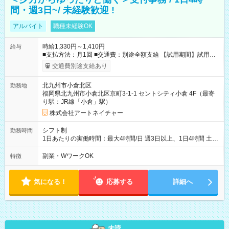
間・週3日~/ 未経験歓迎 !
アルバイト
職種未経験OK
時給1,330円～1,410円
給与
■支払方法：月1回 ■交通費：別途全額支給 【試用期間】試用期
間あり 試用期間の長さ：6ヶ月 雇用形態、給与は本採用時と同
交通費別途支給あり
じです。
北九州市小倉北区
勤務地
福岡県北九州市小倉北区京町3-1-1 セントシティ小倉 4F（最寄
り駅：JR線「小倉」駅）
株式会社アートネイチャー
シフト制
勤務時間
1日あたりの実働時間：最大4時間/日 週3日以上、1日4時間 土曜
や日曜のお休みも応相談 16:05～20:05 「昼間のレジの仕事とW
ワークで働きたい」 「夕食後の空いている時間を有効活用した
副業・WワークOK
特徴
い」など シフトや休み希望など随時ご相談下さい♪
気になる！
応募する
詳細へ
未読