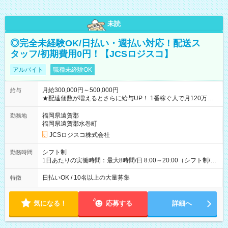
未読
◎完全未経験OK/日払い・週払い対応！配送ス
タッフ/初期費用0円！【JCSロジスコ】
アルバイト
職種未経験OK
月給300,000円～500,000円
給与
★配達個数が増えるとさらに給与UP！ 1番稼ぐ人で月120万ほ
ど！ ・主要都市エリア 月収55万円／週5日稼働 月収65万~112
万円／週6日稼働 ・地方郊外エリア 月収40万円／週5日稼働 月
福岡県遠賀郡
勤務地
収40万円~50万円／週6日稼働 ＜モデルイメージ＞ ■月収50万
福岡県遠賀郡水巻町
円 (27歳男性/江東区在住)※元建築関係 1日150個配達×25日勤務
JCSロジスコ株式会社
(日休み) ■月収80万円(43歳男性/墨田区在住)※元営業 1日200個
配達×25日勤務(月休み) 【試用期間】試用期間なし
シフト制
勤務時間
1日あたりの実働時間：最大8時間/日 8:00～20:00（シフト制/実
働8時間） ※週5日勤務（場所次第では週4も有り） ※配達状況
によって時間外での勤務可能性有り ※案件により多少の前後あ
日払いOK / 10名以上の大量募集
特徴
り ※配達が完了次第、帰社OKです
気になる！
応募する
詳細へ