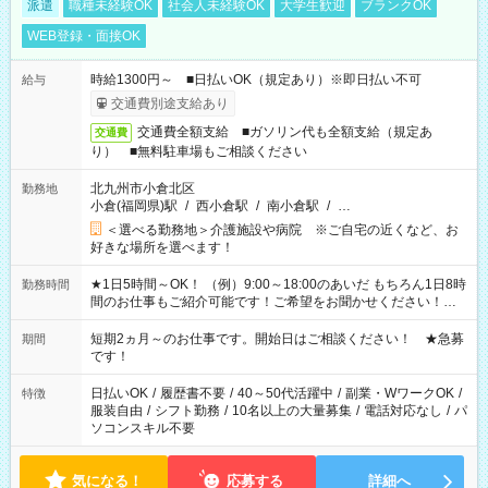
派遣
職種未経験OK
社会人未経験OK
大学生歓迎
ブランクOK
WEB登録・面接OK
時給1300円～ ■日払いOK（規定あり）※即日払い不可
給与
交通費別途支給あり
交通費全額支給 ■ガソリン代も全額支給（規定あ
交通費
り） ■無料駐車場もご相談ください
北九州市小倉北区
勤務地
小倉(福岡県)駅
/
西小倉駅
/
南小倉駅
/
…
＜選べる勤務地＞介護施設や病院 ※ご自宅の近くなど、お
好きな場所を選べます！
★1日5時間～OK！ （例）9:00～18:00のあいだ もちろん1日8時
勤務時間
間のお仕事もご紹介可能です！ご希望をお聞かせください！★
家庭の都合でお休みが必要な場合も遠慮なくご相談ください。
※週最低15時間以上の勤務が必要です
短期2ヵ月～のお仕事です。開始日はご相談ください！ ★急募
期間
です！
日払いOK
/
履歴書不要
/
40～50代活躍中
/
副業・WワークOK
/
特徴
服装自由
/
シフト勤務
/
10名以上の大量募集
/
電話対応なし
/
パ
ソコンスキル不要
気になる！
応募する
詳細へ