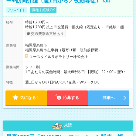
ー✨訪問介護（週1日から／夜勤専従） /Jb
アルバイト
職種未経験OK
時給1,780円～
給与
時給1,780円以上 ※交通費一部支給（既定あり） ※経験・能力を
考慮して決定します 【収入例】 週1回勤務の場合：1,780円×8時
交通費別途支給あり
間×4回=5万6,960円 週3回勤務の場合：1,780円×8時間×12回
=17万0,880円 【試用期間】試用期間あり 試用期間の長さ：2ヶ
福岡県糸島市
勤務地
月 ※ 雇用形態と給与に、本採用時と異なる部分があります。 雇
福岡県糸島市志摩初（最寄り駅：筑前前原駅）
用形態：本採用時と同じです。 給与：時給 1,490円以上
ユースタイルラボラトリー株式会社
シフト制
勤務時間
1日あたりの実働時間：最大8時間/日 【夜勤】 22：00～翌9：
00 ※週1日～OK ／ 夜勤専従 ＊＊ 勤務時間例 ＊＊ ■22時か
ら翌7時 ■23時から翌8時 ■24時から翌9時 など ※上記の時間
週1日からOK / 日払いOK / 副業・WワークOK
特徴
内で8時間勤務（休憩1時間）ご利用者様により、時間は異なり
ます。 ※曜日固定（毎週同じ曜日での勤務となります）
気になる！
応募する
詳細へ
未読