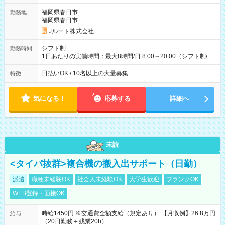
ど！ ・主要都市エリア 月収55万円／週5日稼働 月収65万~112
万円／週6日稼働 ・地方郊外エリア 月収40万円／週5日稼働 月
福岡県春日市
勤務地
収40万円~50万円／週6日稼働 ＜モデルイメージ＞ ■月収50万
福岡県春日市
円 (27歳男性/江東区在住)※元建築関係 1日150個配達×25日勤務
Jルート株式会社
(日休み) ■月収80万円(43歳男性/墨田区在住)※元営業 1日200個
配達×25日勤務(月休み) 【試用期間】試用期間なし
シフト制
勤務時間
1日あたりの実働時間：最大8時間/日 8:00～20:00（シフト制/実
働8時間） ※週5日勤務（場所次第では週4も有り） ※配達状況
によって時間外での勤務可能性有り ※案件により多少の前後あ
日払いOK / 10名以上の大量募集
特徴
り ※配達が完了次第、帰社OKです
気になる！
応募する
詳細へ
未読
<タイパ抜群>複合機の搬入出サポート（日勤）
派遣
職種未経験OK
社会人未経験OK
大学生歓迎
ブランクOK
WEB登録・面接OK
時給1450円 ※交通費全額支給（規定あり） 【月収例】26.8万円
給与
（20日勤務＋残業20h）