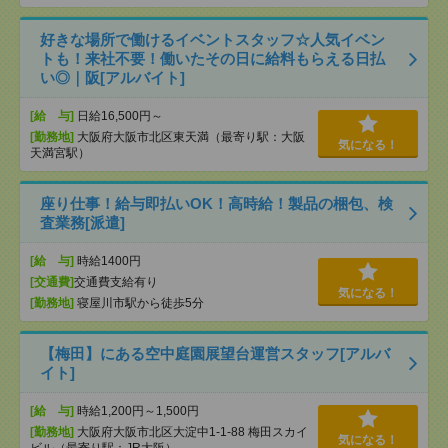
好きな場所で働けるイベントスタッフ☆人気イベン
トも！来社不要！働いたその日に給料もらえる日払
い◎｜阪[アルバイト]
[給 与]
日給16,500円～
[勤務地]
大阪府大阪市北区東天満（最寄り駅：大阪
気になる！
天満宮駅）
座り仕事！給与即払いOK！高時給！製品の梱包、検
査業務[派遣]
[給 与]
時給1400円
[交通費]
交通費支給有り
気になる！
[勤務地]
寝屋川市駅から徒歩5分
【梅田】にある空中庭園展望台運営スタッフ[アルバ
イト]
[給 与]
時給1,200円～1,500円
[勤務地]
大阪府大阪市北区大淀中1-1-88 梅田スカイ
気になる！