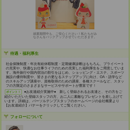
就業期間中も、ご安心ください！私たちがみ
なさんをバックアップさせていただきます。
待遇・福利厚生
社会保険制度・年次有給休暇制度・定期健康診断はもちろん、プライベート
の充実や、快適なお仕事ライフのための充実した福利厚生をご用意していま
す。海外旅行や国内宿泊の割引をはじめ、ショッピング・エステ、スポーツ
施設の優待制度や、皆さまの更なるステップアップに向け、OA・語学など
のスキルアップ講座や、資格取得のための講座、各種スクールなど、スタッ
フの方限定のさまざまなサービスやサポートが豊富です！
●お友達紹介実施中● 新しく登録されるお友達と、その方をご
ポイント！
紹介いただいた登録スタッフの方、お二人に素敵なプレゼントを差し上げて
います。詳細は、パーソルテンプスタッフのホームページの会社概要より
【お友達紹介】バナーをクリックしてご覧ください。
フォローについて