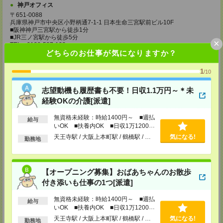
神戸オフィス
〒651-0088
兵庫県神戸市中央区小野柄通7-1-1 日本生命三宮駅前ビル10F
■阪神神戸三宮駅から徒歩1分
■JR三ノ宮駅から徒歩5分
×
TEL：0120-537-102
どちらのお仕事が気になりますか？
担当：パーソルテンプスタッフ(株) 予約専用ダイヤル
受付可能日時：平日9:00～19:00（土日祝を除く）受付中！※お電話の際
は、「エンのサイトを見た」とお伝えください！
1
/10
京都オフィス
志望動機も履歴書も不要！日収1.1万円～＊未
〒600-8008 京都府京都市下京区四条通烏丸東入長刀鉾町20 四条烏丸FTス
クエア9F
経験OKの介護[派遣]
■地下鉄烏丸線四条駅から徒歩1分 ■阪急烏丸駅から徒歩1分
TEL：0120-537-102
無資格未経験：時給1400円～ ■週払
給与
担当：パーソルテンプスタッフ(株) 予約専用ダイヤル
いOK ■扶養内OK ■日収1万1200円
受付可能日時：平日9:00～19:00（土日祝を除く）受付中！※お電話の際
以上
天王寺駅 / 大阪上本町駅 / 鶴橋駅 / …
気になる!
は、「エンのサイトを見た」とお伝えください！
勤務地
滋賀オフィス
〒525-0032 滋賀県草津市大路1-1-1 エルティ932 3F
■JR草津駅から徒歩1分
【オープニング募集】おばあちゃんのお散歩
TEL：0120-537-102
付き添いも仕事の1つ[派遣]
担当：パーソルテンプスタッフ(株) 予約専用ダイヤル
受付可能日時：平日9:00～19:00（土日祝を除く）受付中！※お電話の際
無資格未経験：時給1400円～ ■週払
は、「エンのサイトを見た」とお伝えください！
給与
いOK ■扶養内OK ■日収1万1200円
姫路オフィス
以上
天王寺駅 / 大阪上本町駅 / 鶴橋駅 / …
気になる!
勤務地