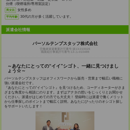
分煙（喫煙場所/専用室設定）
女性多め
男女比
30代の方が多く活躍しています。
平均年齢
派遣会社情報
パーソルテンプスタッフ株式会社
労働者派遣事業許可番号:派13-010026
職業紹介事業許可番号:13-ユ-010486
～あなたにとっての“イイ”シゴト、一緒に見つけまし
ょう☆～
パーソルテンプスタッフはオフィスワークから販売・営業まで幅広い職種に
強い派遣会社です。
『あなたにとっての“イイ”シゴト』を見つけるため、コーディネーターがさま
ざまな角度から相談にのります。まずはアナタの想いをじっくりとお聞かせ
ください。派遣がはじめての方でも大丈夫！ 登録時には派遣で働くメリット
から仕事探しのポイントまで幅広く説明。あなたにぴったりのオシゴト探し
をサポートいたします！