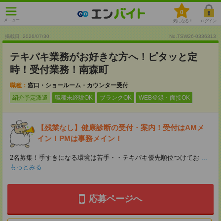
0
メニュー
気になる！
ログイン
掲載日 :2026
/
07
/
30
No.TSW26-0336313
テキパキ業務がお好きな方へ！ピタッと定
時！受付業務！南森町
職種：
窓口・ショールーム・カウンター受付
紹介予定派遣
職種未経験OK
ブランクOK
WEB登録・面接OK
【残業なし】健康診断の受付・案内！受付はAMメ
イン！PMは事務メイン！
2名募集！手すきになる環境は苦手・・テキパキ優先順位つけてお
...
もっとみる
応募ページへ