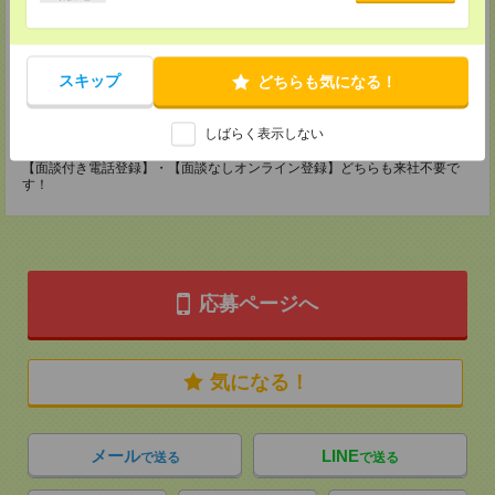
〒670-0913
兵庫県姫路市西駅前町73 姫路ターミナルスクエア5F
■JR姫路駅から徒歩1分
TEL：0120-537-102
担当：パーソルテンプスタッフ(株) 予約専用ダイヤル
スキップ
どちらも気になる！
受付可能日時：平日9:00～19:00（土日祝を除く）受付中！※お電話の際
は、「エンのサイトを見た」とお伝えください！
しばらく表示しない
登録交通費
【面談付き電話登録】・【面談なしオンライン登録】どちらも来社不要で
す！
応募ページへ
気になる！
メール
LINE
で送る
で送る