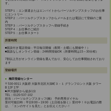
す。
STEP１：エン派遣またはエンバイトからパーソルテンプスタッフのお仕事
にエントリー
STEP２：パーソルテンプスタッフからメールまたは電話にて登録のご案
内
STEP３：パーソルテンプスタッフへ登録手続き
STEP４：お仕事のご紹介
STEP５：お仕事スタート
所要時間
■面談付き電話登録：平日毎日開催（夜間・土曜にも開催中！）
■面談なしオンライン登録：24時間登録OK（所要時間は15～30分程）
7割以上方がオンライン登録を選んでおり、安心してお仕事開始されており
ます
登録場所
梅田登録センター
〒530-0011 大阪府 大阪市北区大深町３－１ グランフロント大阪 タワー
B 12F 17F
■JR大阪駅から徒歩1分
TEL：0120-537-102
担当：パーソルテンプスタッフ(株) 予約専用ダイヤル
受付可能日時：平日9:00～19:00（土日祝を除く）受付中！※お電話の際
は、「エンのサイトを見た」とお伝えください！