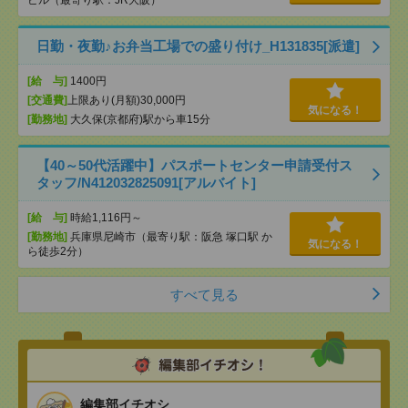
ビル（最寄り駅：JR大阪）
日勤・夜勤♪お弁当工場での盛り付け_H131835[派遣]
[給 与]
1400円
[交通費]
上限あり(月額)30,000円
気になる！
[勤務地]
大久保(京都府)駅から車15分
【40～50代活躍中】パスポートセンター申請受付ス
タッフ/N412032825091[アルバイト]
[給 与]
時給1,116円～
[勤務地]
兵庫県尼崎市（最寄り駅：阪急 塚口駅 か
気になる！
ら徒歩2分）
すべて見る
編集部イチオシ