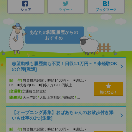
シェア
ツイート
ブックマーク
あなたの閲覧履歴からの
おすすめ
志望動機も履歴書も不要！日収1.1万円～＊未経験OK
の介護[派遣]
[給 与]
無資格未経験：時給1400円～ ■週払い
OK ■扶養内OK ■日収1万1200円以上
[交通費]
交通費全額支給
気になる！
[勤務地]
天王寺駅
/
大阪上本町駅
/
鶴橋駅
/
…
【オープニング募集】おばあちゃんのお散歩付き添
いも仕事の1つ[派遣]
[給 与]
無資格未経験：時給1400円～ ■週払い