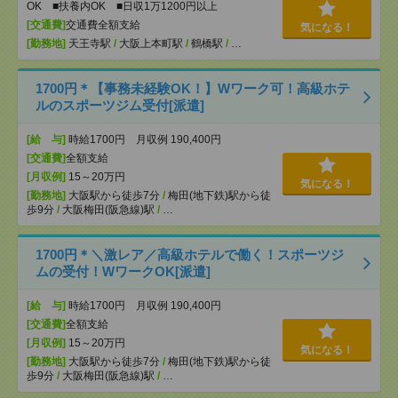
OK ■扶養内OK ■日収1万1200円以上
[交通費]
交通費全額支給
気になる！
[勤務地]
天王寺駅
/
大阪上本町駅
/
鶴橋駅
/
…
1700円＊【事務未経験OK！】Wワーク可！高級ホテ
ルのスポーツジム受付[派遣]
[給 与]
時給1700円 月収例 190,400円
[交通費]
全額支給
[月収例]
15～20万円
気になる！
[勤務地]
大阪駅から徒歩7分
/
梅田(地下鉄)駅から徒
歩9分
/
大阪梅田(阪急線)駅
/
…
1700円＊＼激レア／高級ホテルで働く！スポーツジ
ムの受付！WワークOK[派遣]
[給 与]
時給1700円 月収例 190,400円
[交通費]
全額支給
[月収例]
15～20万円
気になる！
[勤務地]
大阪駅から徒歩7分
/
梅田(地下鉄)駅から徒
歩9分
/
大阪梅田(阪急線)駅
/
…