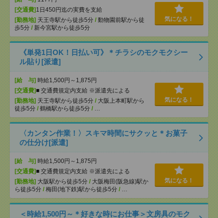
[交通費]
1日450円迄の実費を支給
気になる！
[勤務地]
天王寺駅から徒歩5分
/
動物園前駅から徒
歩5分
/
新今宮駅から徒歩5分
《単発1日OK！日払い可》＊チラシのモクモクシー
ル貼り[派遣]
[給 与]
時給1,500円～1,875円
[交通費]
■ 交通費規定内支給 ※派遣先による
気になる！
[勤務地]
天王寺駅から徒歩5分
/
大阪上本町駅から
徒歩5分
/
鶴橋駅から徒歩5分
/
…
〈カンタン作業！〉スキマ時間にサクッと＊お菓子
の仕分け[派遣]
[給 与]
時給1,500円～1,875円
[交通費]
■ 交通費規定内支給 ※派遣先による
気になる！
[勤務地]
大阪駅から徒歩5分
/
大阪梅田(阪急線)駅か
ら徒歩5分
/
梅田(地下鉄)駅から徒歩5分
/
…
＜時給1,500円～＊好きな時にお仕事＞文房具のモク