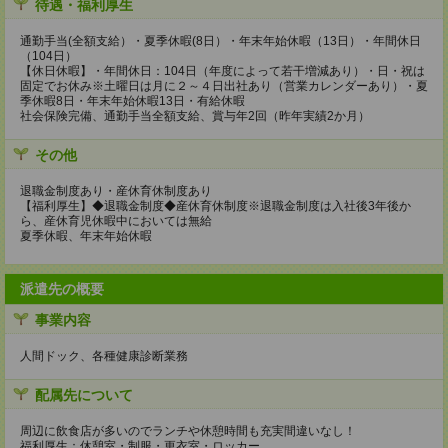
待遇・福利厚生
通勤手当(全額支給）・夏季休暇(8日）・年末年始休暇（13日）・年間休日
（104日）
【休日休暇】・年間休日：104日（年度によって若干増減あり）・日・祝は
固定でお休み※土曜日は月に２～４日出社あり（営業カレンダーあり）・夏
季休暇8日・年末年始休暇13日・有給休暇
社会保険完備、通勤手当全額支給、賞与年2回（昨年実績2か月）
その他
退職金制度あり・産休育休制度あり
【福利厚生】◆退職金制度◆産休育休制度※退職金制度は入社後3年後か
ら、産休育児休暇中においては無給
夏季休暇、年末年始休暇
派遣先の概要
事業内容
人間ドック、各種健康診断業務
配属先について
周辺に飲食店が多いのでランチや休憩時間も充実間違いなし！
福利厚生：休憩室・制服・更衣室・ロッカー