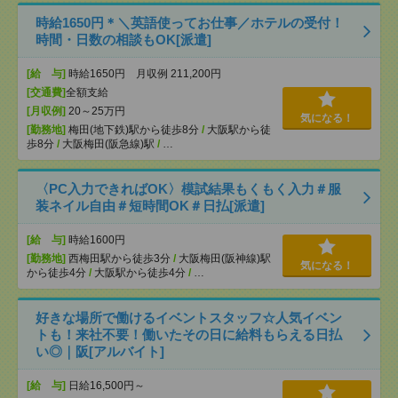
時給1650円＊＼英語使ってお仕事／ホテルの受付！
時間・日数の相談もOK[派遣]
[給 与]
時給1650円 月収例 211,200円
[交通費]
全額支給
[月収例]
20～25万円
気になる！
[勤務地]
梅田(地下鉄)駅から徒歩8分
/
大阪駅から徒
歩8分
/
大阪梅田(阪急線)駅
/
…
〈PC入力できればOK〉模試結果もくもく入力＃服
装ネイル自由＃短時間OK＃日払[派遣]
[給 与]
時給1600円
[勤務地]
西梅田駅から徒歩3分
/
大阪梅田(阪神線)駅
気になる！
から徒歩4分
/
大阪駅から徒歩4分
/
…
好きな場所で働けるイベントスタッフ☆人気イベン
トも！来社不要！働いたその日に給料もらえる日払
い◎｜阪[アルバイト]
[給 与]
日給16,500円～