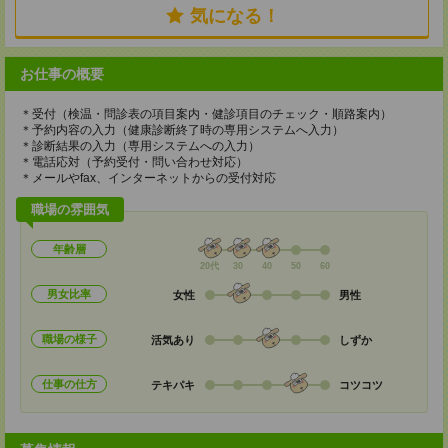
気になる！
お仕事の概要
＊受付（検温・問診表の項目案内・健診項目のチェック・順路案内）
＊予約内容の入力（健康診断終了時の専用システムへ入力）
＊診断結果の入力（専用システムへの入力）
＊電話応対（予約受付・問い合わせ対応）
＊メールやfax、インターネットからの受付対応
職場の雰囲気
年齢層
20代
30
40
50
60
男女比率
女性
男性
職場の様子
活気あり
しずか
仕事の仕方
テキパキ
コツコツ