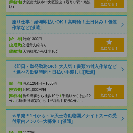
[勤務地]
大阪府大阪市中央区難波（最寄り駅：難波
気になる！
駅）
座り仕事！給与即払いOK！高時給！土日休み！包装
作業など[派遣]
[給 与]
時給1300円
[交通費]
交通費支給有り
気になる！
[勤務地]
天満橋駅から徒歩10分
《即日・単発勤務OK》大人気！書類の封入作業など
＊選べる勤務時間＊日払い手渡し〇[派遣]
[給 与]
時給1284円～1605円
[交通費]
上限1,000円/日
気になる！
[勤務地]
御幣島駅から徒歩10分
/
千船駅から徒歩12
分
/
尼崎(阪神線)駅から【登録地】徒歩1分
/
…
≪単発＊1日から～≫天王寺動物園／ナイトズーの受
付案内メンバー大募集！[派遣]
[給 与]
1177円