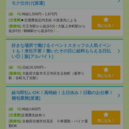
モク仕分け[派遣]
[給 与]
時給1,500円～1,875円
[交通費]
■ 交通費規定内支給 ※派遣先による
気になる！
[勤務地]
天王寺駅から徒歩5分
/
大阪上本町駅から
徒歩5分
/
鶴橋駅から徒歩5分
/
…
好きな場所で働けるイベントスタッフ☆人気イベン
トも！来社不要！働いたその日に給料もらえる日払
い◎｜阪[アルバイト]
[給 与]
日給16,500円～
[勤務地]
大阪府大阪市天王寺区生玉前町（最寄り
気になる！
駅：谷町九丁目駅）
給与即払いOK！高時給！土日休み！日勤のお仕事！
梱包業務[派遣]
[給 与]
時給1400円
[交通費]
交通費支給有り
気になる！
[勤務地]
京都府京都市伏見区 ※車通勤・バイク通
勤OK