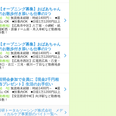
【オープニング募集】おばあちゃん
のお散歩付き添いも仕事の1つ
[給 与]
無資格未経験：時給1400円～ ■週
払いOK ■扶養内OK ■日収1万1200円以上
[勤務地]
【広島市中区】八丁堀・小網町・紙
屋町西・原爆ドーム前・舟入幸町など勤務地
多数！
【オープニング募集】おばあちゃん
のお散歩付き添いも仕事の1つ
[給 与]
無資格未経験：時給1400円～ ■週
払いOK ■扶養内OK ■日収1万1200円以上
[勤務地]
【広島市西区】広電西広島・己斐・
井口・古江・三滝・横川一丁目など勤務地多
数！
説明会参加で全員に【現金2千円相
当プレゼント】生活のお手伝い
[給 与]
無資格未経験：時給1400円～ ■週
払いOK ■扶養内OK ■日収1万1200円以上
[勤務地]
【安芸郡府中町】向洋駅など勤務地
多数！
日研トータルソーシング株式会社 メデ
ィカルケア事業部のバイト一覧へ