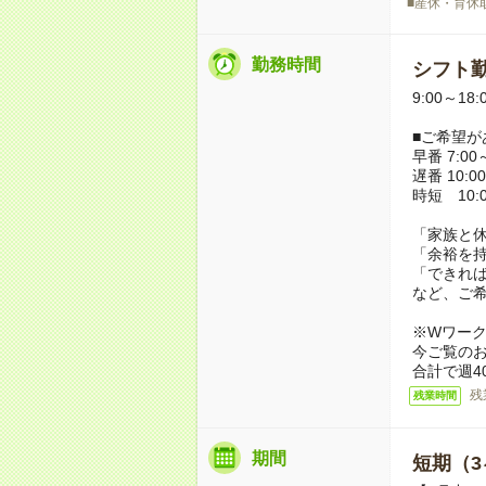
■産休・育休
勤務時間
シフト勤
9:00～18
■ご希望が
早番 7:00～
遅番 10:00
時短 10:0
「家族と
「余裕を
「できれ
など、ご
※Wワー
今ご覧の
合計で週4
残
残業時間
期間
短期（3