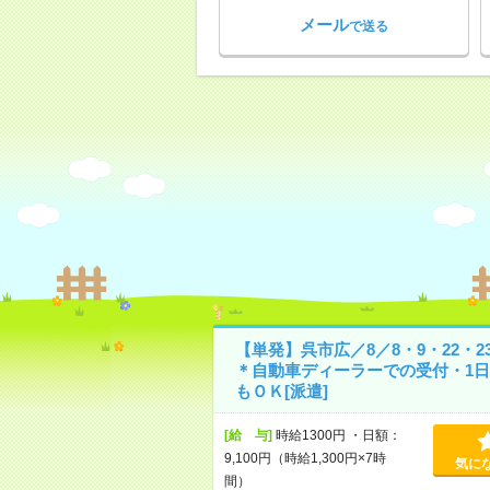
メール
で送る
【単発】呉市広／8／8・9・22・2
＊自動車ディーラーでの受付・1日
もＯＫ[派遣]
[給 与]
時給1300円 ・日額：
9,100円（時給1,300円×7時
気に
間）