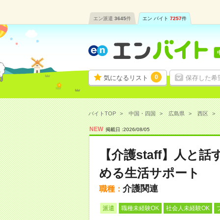
エン派遣
3645
件
エン バイト
7257
件
0
気になるリスト
保存した希
バイトTOP
中国・四国
広島県
西区
NEW
掲載日 :
2026
/
08
/
05
【介護staff】人
める生活サポート
介護関連
職種：
派遣
職種未経験OK
社会人未経験OK