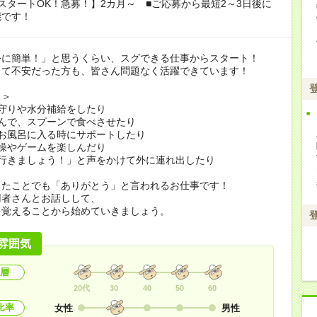
スタートOK！急募！】2カ月～ ■ご応募から最短2～3日後に
能です！
外に簡単！」と思うくらい、スグできる仕事からスタート！
くて不安だった方も、皆さん問題なく活躍できています！
…＞
守りや水分補給をしたり
んで、スプーンで食べさせたり
お風呂に入る時にサポートしたり
操やゲームを楽しんだり
に行きましょう！」と声をかけて外に連れ出したり
したことでも「ありがとう」と言われるお仕事です！
用者さんとお話しして、
を覚えることから始めていきましょう。
雰囲気
層
20代
30
40
50
60
比率
女性
男性