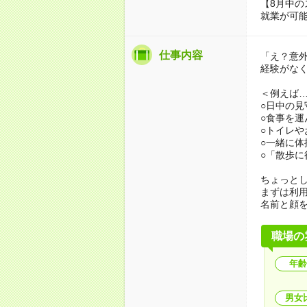
【8月中の
就業が可
仕事内容
「え？意
経験がな
＜例えば
○日中の見
○食事を運
○トイレや
○一緒に体
○「散歩
ちょっと
まずは利
名前と顔
職場の
年齢
男女