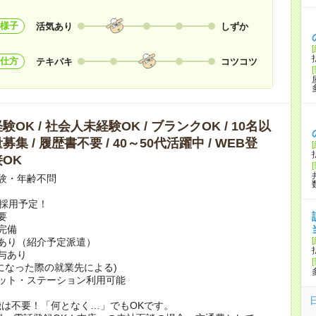
様子
活気あり
しずか
仕方
テキパキ
コツコツ
OK / 社会人未経験OK / ブランクOK / 10名以
集 / 履歴書不要 / 40～50代活躍中 / WEB登
OK
験・年齢不問
上採用予定！
要
完備
あり（紹介予定派遣）
賞与あり
になった際の就業先による)
ット・ステーション利用可能
は不要！「何となく…」でもOKです。