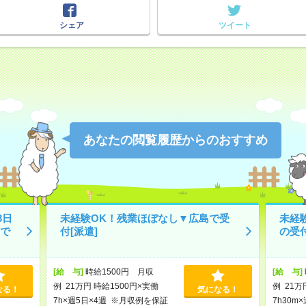
シェア
ツイート
あなたの閲覧履歴からのおすすめ
3日
未経験OK！残業ほぼなし▼広島で受
未経
で
付[派遣]
の受付
[給 与]
時給1500円 月収
[給 与]
例 21万円 時給1500円×実働
例 21万
なる！
気になる！
7h×週5日×4週 ※月収例を保証
7h30m