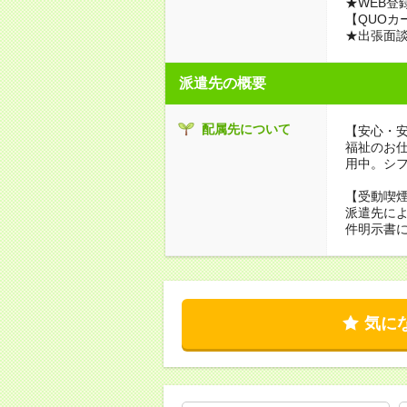
★WEB登
【QUOカ
★出張面
派遣先の概要
配属先について
【安心・
福祉のお
用中。シ
【受動喫
派遣先に
件明示書
気に