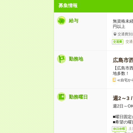
募集情報
給与
無資格未経
円以上
交通費別
交通
交通費
勤務地
広島市
【広島市
地多数！
≪自宅か
勤務曜日
週2～3 
週2日～O
■曜日固定
■希望の曜
土
休日休暇