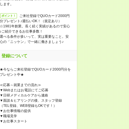
します。
ご来社登録でQUOカード2000円
ポイント！
分プレゼント♪週払いOK！（規定あり）
☆1981年創業。長く続く実績があるので安心
♪ご紹介できるお仕事多数！
選べる条件が多いって、実は重要なこと。安
心の「ニッケン」で一緒に働きましょう♪
登録について
★今ならご来社登録でQUOカード2000円分を
プレゼント中★
≪応募～就業までの流れ≫
▼Webまたはお電話にてご応募
▼日研メディカルケアから連絡
▼面談＆ヒアリングの後、スタッフ登録
（TEL登録、WEB登録もOKです！）
▼お仕事情報の提供
▼職場見学
▼お仕事スタート