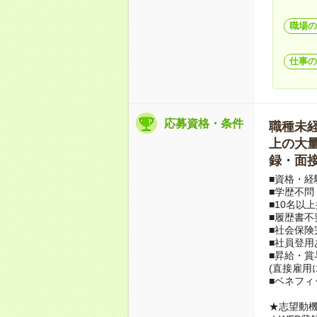
職場の
仕事の
応募資格・条件
職種未経験
上の大量募
録・面接
■資格・経
■学歴不問
■10名以
■履歴書不
■社会保険
■社員登用
■昇給・
(直接雇用
■ベネフィ
★志望動機