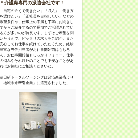
＊介護職専門の派遣会社です！
「自宅の近くで働きたい」「収入」「働き方
を選びたい」「正社員を目指したい」などの
希望条件や、仕事上の不満も丁寧にお聞きし
てからご紹介するので長期でご活躍されてい
る方が多いのが特長です。まずはご希望を聞
いたうえで、ピッタリの求人をご紹介。また
安心してお仕事を続けていただくため、経験
豊富な専任担当者がお仕事開始前はもちろ
ん、お仕事開始後もしっかりフォロー。仕事
の悩みやそれ以外のことでも不安なことがあ
ればお気軽にご相談くださいね。
※日研トータルソーシングは経済産業省より
「地域未来牽引企業」に選定されました。