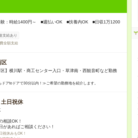
験：時給1400円～ ■週払いOK ■扶養内OK ■日収1万1200
途支給あり
費全額支給
西区
西区】横川駅・商工センター入口・草津南・西観音町など勤務
らドアtoドアで30分以内！≫ご希望の勤務地を紹介します。
/ 土日祝休
K
の相談OK！
日があればご相談ください！
日祝休みもOK！