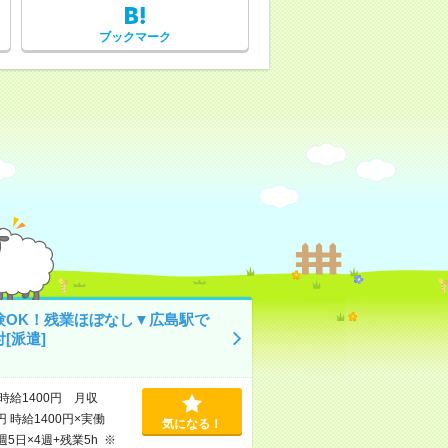
ブックマーク
験OK！残業ほぼなし▼広島駅で
[派遣]
時給1400円 月収
円 時給1400円×実働
気になる！
×週5日×4週+残業5h ※