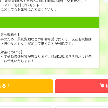
録・電話登録OK！支店への来社面談の場合、交通費として
ード2000円分】プレゼント！
談に関してもお気軽にご相談ください。
安定の勤務先】
仕事のため、景気変動などの影響を受けにくく、現在も積極採
フト減少などもなく安定して働くことが可能です。
煙対策について】
よって受動喫煙対策が異なります。詳細は職場見学時および条
にてお伝えいたします！
なる！