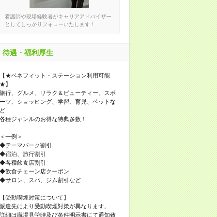
看護師や現場経験者がキャリアアドバイザー
としてしっかりフォローいたします！
待遇・福利厚生
【★ベネフィット・ステーション利用可能
★】
旅行、グルメ、リラク＆ビューティー、スポ
ーツ、ショッピング、学習、育児、ペットな
ど
各種ジャンルのお得な特典多数！
＜一例＞
◆テーマパーク割引
◆宿泊、旅行割引
◆各種飲食店割引
◆飲食チェーン店クーポン
◆サロン、スパ、ジム割引など
【受動喫煙対策について】
派遣先により受動喫煙対策が異なります。
詳細は職場見学時及び条件明示書にて通知致