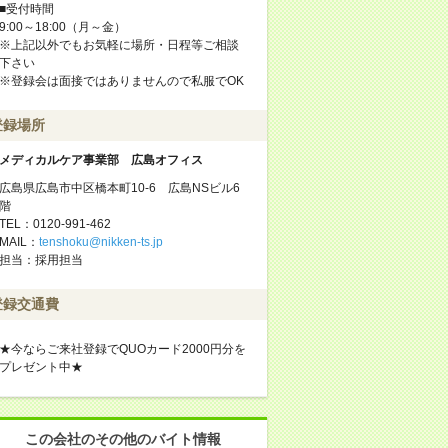
■受付時間
9:00～18:00（月～金）
※上記以外でもお気軽に場所・日程等ご相談
下さい
※登録会は面接ではありませんので私服でOK
登録場所
メディカルケア事業部 広島オフィス
広島県広島市中区橋本町10-6 広島NSビル6
階
TEL：0120-991-462
MAIL：
tenshoku@nikken-ts.jp
担当：採用担当
登録交通費
★今ならご来社登録でQUOカード2000円分を
プレゼント中★
この会社のその他のバイト情報