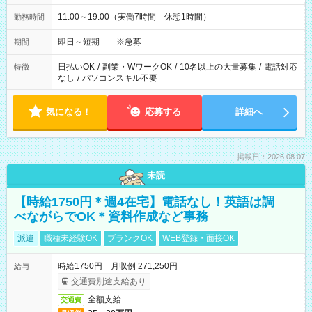
11:00～19:00（実働7時間 休憩1時間）
勤務時間
即日～短期 ※急募
期間
日払いOK
/
副業・WワークOK
/
10名以上の大量募集
/
電話対応
特徴
なし
/
パソコンスキル不要
気になる！
応募する
詳細へ
掲載日：2026.08.07
未読
【時給1750円＊週4在宅】電話なし！英語は調
べながらでOK＊資料作成など事務
派遣
職種未経験OK
ブランクOK
WEB登録・面接OK
時給1750円 月収例 271,250円
給与
交通費別途支給あり
全額支給
交通費