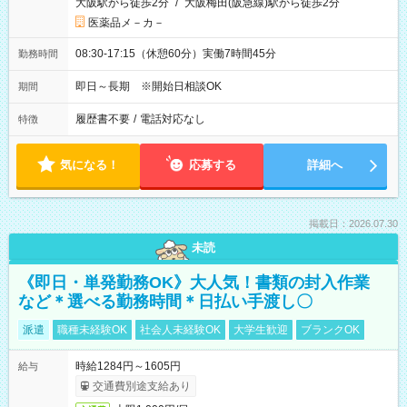
大阪駅から徒歩2分
/
大阪梅田(阪急線)駅から徒歩2分
医薬品メ－カ－
08:30-17:15（休憩60分）実働7時間45分
勤務時間
即日～長期 ※開始日相談OK
期間
履歴書不要
/
電話対応なし
特徴
気になる！
応募する
詳細へ
掲載日：2026.07.30
未読
《即日・単発勤務OK》大人気！書類の封入作業
など＊選べる勤務時間＊日払い手渡し〇
派遣
職種未経験OK
社会人未経験OK
大学生歓迎
ブランクOK
時給1284円～1605円
給与
交通費別途支給あり