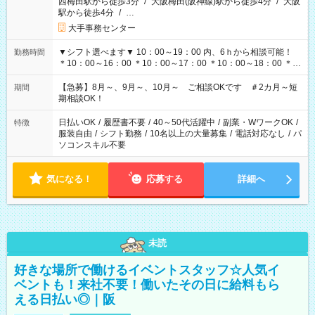
西梅田駅から徒歩3分
/
大阪梅田(阪神線)駅から徒歩4分
/
大阪
駅から徒歩4分
/
…
大手事務センター
▼シフト選べます▼ 10：00～19：00 内、6ｈから相談可能！
勤務時間
＊10：00～16：00 ＊10：00～17：00 ＊10：00～18：00 ＊
11：00～19：00 ＊12：00～19：00 ＊13：00～19：00
【急募】8月～、9月～、10月～ ご相談OKです ＃2カ月～短
期間
期相談OK！
日払いOK
/
履歴書不要
/
40～50代活躍中
/
副業・WワークOK
/
特徴
服装自由
/
シフト勤務
/
10名以上の大量募集
/
電話対応なし
/
パ
ソコンスキル不要
気になる！
応募する
詳細へ
未読
好きな場所で働けるイベントスタッフ☆人気イ
ベントも！来社不要！働いたその日に給料もら
える日払い◎｜阪