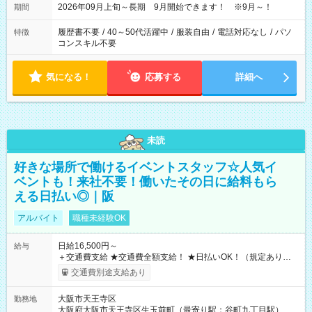
2026年09月上旬～長期 9月開始できます！ ※9月～！
期間
履歴書不要
/
40～50代活躍中
/
服装自由
/
電話対応なし
/
パソ
特徴
コンスキル不要
気になる！
応募する
詳細へ
未読
好きな場所で働けるイベントスタッフ☆人気イ
ベントも！来社不要！働いたその日に給料もら
える日払い◎｜阪
アルバイト
職種未経験OK
日給16,500円～
給与
＋交通費支給 ★交通費全額支給！ ★日払いOK！（規定あり） ┗
働いたその日に現金GET♪ お仕事後はコンビニATMから 日払
交通費別途支給あり
い分を引き落とせます！ 【試用期間】試用期間なし
大阪市天王寺区
勤務地
大阪府大阪市天王寺区生玉前町（最寄り駅：谷町九丁目駅）