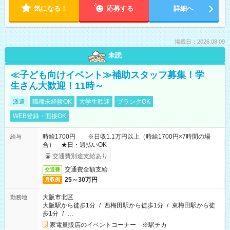
気になる！
応募する
詳細へ
掲載日：2026.08.09
未読
≪子ども向けイベント≫補助スタッフ募集！学
生さん大歓迎！11時～
派遣
職種未経験OK
大学生歓迎
ブランクOK
WEB登録・面接OK
時給1700円 ※日収1.1万円以上（時給1700円×7時間の場
給与
合） ★日・週払いOK
交通費別途支給あり
交通費全額支給
交通費
25～30万円
月収例
大阪市北区
勤務地
大阪駅から徒歩1分
/
西梅田駅から徒歩1分
/
東梅田駅から徒
歩1分
/
…
家電量販店のイベントコーナー ※駅チカ