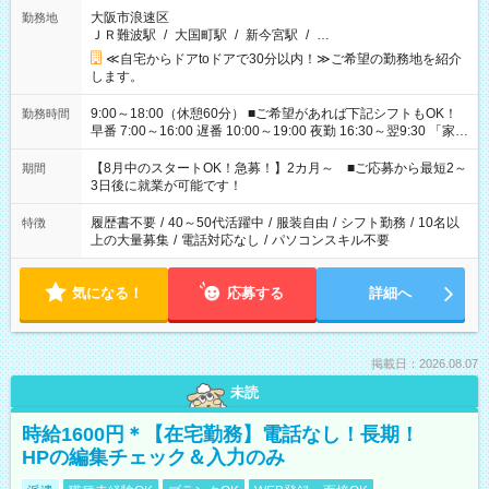
大阪市浪速区
勤務地
ＪＲ難波駅
/
大国町駅
/
新今宮駅
/
…
≪自宅からドアtoドアで30分以内！≫ご希望の勤務地を紹介
します。
9:00～18:00（休憩60分） ■ご希望があれば下記シフトもOK！
勤務時間
早番 7:00～16:00 遅番 10:00～19:00 夜勤 16:30～翌9:30 「家族
と休みを合わせたい」 「余裕を持って夕飯の準備がしたい」
「できれば残業はしたくない」 など、ご希望を教えてください
【8月中のスタートOK！急募！】2カ月～ ■ご応募から最短2～
期間
ね。 ※Wワーク希望の方へ 今ご覧のお仕事で希望する勤務時間
3日後に就業が可能です！
と、もう1つのお仕事の勤務時間。 合計で週40時間を超える場
合は応募できません。
履歴書不要
/
40～50代活躍中
/
服装自由
/
シフト勤務
/
10名以
特徴
上の大量募集
/
電話対応なし
/
パソコンスキル不要
気になる！
応募する
詳細へ
掲載日：2026.08.07
未読
時給1600円＊【在宅勤務】電話なし！長期！
HPの編集チェック＆入力のみ