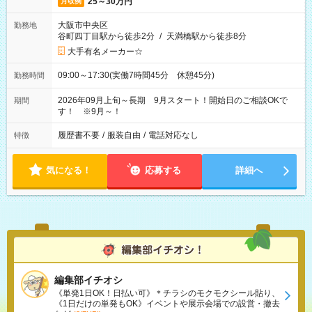
25～30万円
月収例
大阪市中央区
勤務地
谷町四丁目駅から徒歩2分
/
天満橋駅から徒歩8分
大手有名メーカー☆
09:00～17:30(実働7時間45分 休憩45分)
勤務時間
2026年09月上旬～長期 9月スタート！開始日のご相談OKで
期間
す！ ※9月～！
履歴書不要
/
服装自由
/
電話対応なし
特徴
気になる！
応募する
詳細へ
編集部イチオシ
《単発1日OK！日払い可》＊チラシのモクモクシール貼り、
《1日だけの単発もOK》イベントや展示会場での設営・撤去