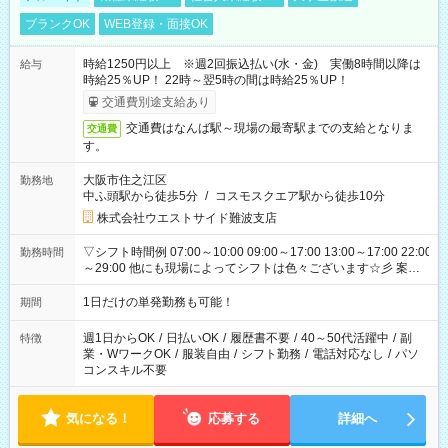
ブランクOK
WEB登録・面接OK
時給1250円以上 ※週2回振込払い(水・金) 実働8時間以降は
給与
時給25％UP！ 22時～翌5時の間は時給25％UP！
交通費別途支給あり
交通費はなんば駅～現場の最寄駅までの支給となりま
交通費
す。
大阪市住之江区
勤務地
中ふ頭駅から徒歩5分
/
コスモスクエア駅から徒歩10分
株式会社ウエストサイド難波支店
▽シフト時間例 07:00～10:00 09:00～17:00 13:00～17:00 22:00
勤務時間
～29:00 他にも現場によってシフトは色々ございます☆彡 案件
次第では午前中で終わるお仕事も...！
1日だけの単発勤務も可能！
期間
週1日からOK
/
日払いOK
/
履歴書不要
/
40～50代活躍中
/
副
特徴
業・WワークOK
/
服装自由
/
シフト勤務
/
電話対応なし
/
パソ
コンスキル不要
気になる！
応募する
詳細へ