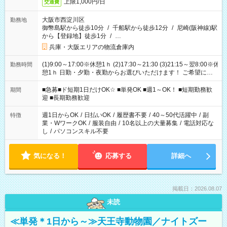
上限1,000円/日
交通費
大阪市西淀川区
勤務地
御幣島駅から徒歩10分
/
千船駅から徒歩12分
/
尼崎(阪神線)駅
から【登録地】徒歩1分
/
…
兵庫・大阪エリアの物流倉庫内
(1)9:00～17:00※休憩1ｈ (2)17:30～21:30 (3)21:15～翌8:00※休
勤務時間
憩1ｈ 日勤・夕勤・夜勤からお選びいただけます！ ご希望に合
わせて働けるお仕事です(*^^*) 【その他選べる勤務時間】 8-17
時/9-17時/9-18時/10-18時/11-21時/18-22時/20-翌4時/21-翌5
■急募■ド短期1日だけOK☆ ■単発OK ■週1～OK！ ■短期勤務歓
期間
時/22-翌6時/0-翌8時 ご自身のご都合で選んで頂ける完全自由シ
迎 ■長期勤務歓迎
フト！
週1日からOK
/
日払いOK
/
履歴書不要
/
40～50代活躍中
/
副
特徴
業・WワークOK
/
服装自由
/
10名以上の大量募集
/
電話対応な
し
/
パソコンスキル不要
気になる！
応募する
詳細へ
掲載日：2026.08.07
未読
≪単発＊1日から～≫天王寺動物園／ナイトズー