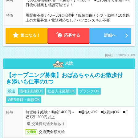
【現在も積極採用中！急募！】2カ月～ ■ご応募から最短2～3
期間
の方へ 今ご覧のお仕事で希望する勤務時間と、もう1つのお仕事
日後の就業も相談可能です！
の勤務時間。 合計で週40時間を超える場合は応募できません。
履歴書不要
/
40～50代活躍中
/
服装自由
/
シフト勤務
/
10名以
特徴
上の大量募集
/
電話対応なし
/
パソコンスキル不要
気になる！
応募する
詳細へ
掲載日：2026.08.09
未読
【オープニング募集】おばあちゃんのお散歩付
き添いも仕事の1つ
派遣
職種未経験OK
社会人未経験OK
ブランクOK
WEB登録・面接OK
無資格未経験：時給1400円～ ■週払いOK ■扶養内OK ■日
給与
収1万1200円以上
交通費別途支給あり
交通費全額支給
交通費