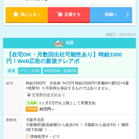
気になる！
応募する
詳細へ
掲載日：2026.08.07
未読
【在宅OK・月数回出社可能性あり】時給3300
円！Web広告の新規テレアポ
派遣
ブランクOK
WEB登録・面接OK
時給3300円 月収例 54万円 時給3300円×実働8h×週5日×4週
給与
+残業5h ※月収例を保証するものではありません。
交通費別途支給あり
1ヶ月3万円を上限として実費支給
交通費
30万円～
月収例
大阪市北区
勤務地
大阪梅田(阪急線)駅から徒歩2分
/
大阪駅から徒歩3分
/
梅田
(地下鉄)駅
/
…
情報処理サ－ビス