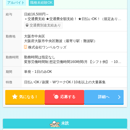
アルバイト
職種未経験OK
日給16,500円～
給与
＋交通費支給 ★交通費全額支給！ ★日払いOK！（規定あり） ┗
働いたその日に現金GET♪ お仕事後はコンビニATMから 日払
交通費別途支給あり
い分を引き落とせます！ 【試用期間】試用期間なし
大阪市中央区
勤務地
大阪府大阪市中央区難波（最寄り駅：難波駅）
株式会社ワンベルウッズ
勤務時間は指定なし
勤務時間
変形労働時間制 想定労働時間160時間/月 【シフト例】 ・10：
00～20：00
単発・1日のみOK
期間
日払いOK / 副業・WワークOK / 10名以上の大量募集
特徴
気になる！
応募する
詳細へ
未読