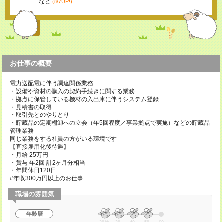
など
(8/7UP!)
お仕事の概要
電力送配電に伴う調達関係業務
・設備や資材の購入の契約手続きに関する業務
・拠点に保管している機材の入出庫に伴うシステム登録
・見積書の取得
・取引先とのやりとり
・貯蔵品の定期棚卸への立会（年5回程度／事業拠点で実施）などの貯蔵品
管理業務
同じ業務をする社員の方がいる環境です
【直接雇用化後待遇】
・月給 25万円
・賞与 年2回 計2ヶ月分相当
・年間休日120日
#年収300万円以上のお仕事
職場の雰囲気
年齢層