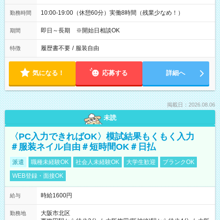
10:00-19:00（休憩60分）実働8時間（残業少なめ！）
勤務時間
即日～長期 ※開始日相談OK
期間
履歴書不要
/
服装自由
特徴
気になる！
応募する
詳細へ
掲載日：2026.08.06
未読
〈PC入力できればOK〉模試結果もくもく入力
＃服装ネイル自由＃短時間OK＃日払
派遣
職種未経験OK
社会人未経験OK
大学生歓迎
ブランクOK
WEB登録・面接OK
時給1600円
給与
大阪市北区
勤務地