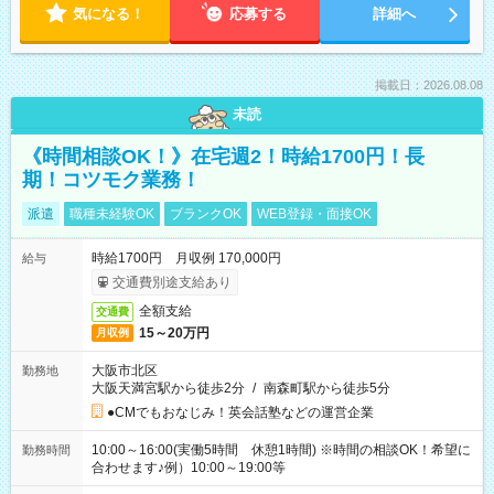
気になる！
応募する
詳細へ
掲載日：2026.08.08
未読
《時間相談OK！》在宅週2！時給1700円！長
期！コツモク業務！
派遣
職種未経験OK
ブランクOK
WEB登録・面接OK
時給1700円 月収例 170,000円
給与
交通費別途支給あり
全額支給
交通費
15～20万円
月収例
大阪市北区
勤務地
大阪天満宮駅から徒歩2分
/
南森町駅から徒歩5分
●CMでもおなじみ！英会話塾などの運営企業
10:00～16:00(実働5時間 休憩1時間) ※時間の相談OK！希望に
勤務時間
合わせます♪例）10:00～19:00等