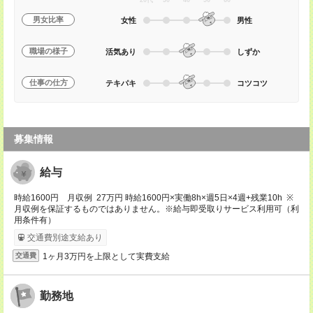
20代
30
40
50
60
男女比率
女性
男性
職場の様子
活気あり
しずか
仕事の仕方
テキパキ
コツコツ
募集情報
給与
時給1600円 月収例 27万円 時給1600円×実働8h×週5日×4週+残業10h ※
月収例を保証するものではありません。※給与即受取りサービス利用可（利
用条件有）
交通費別途支給あり
1ヶ月3万円を上限として実費支給
交通費
勤務地