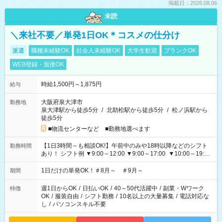
掲載日：2026.08.06
未読
＼来社不要／単発1日OK＊コスメの仕分け
派遣
職種未経験OK
社会人未経験OK
大学生歓迎
ブランクOK
WEB登録・面接OK
時給1,500円～1,875円
給与
大阪府泉大津市
勤務地
泉大津駅から徒歩5分
/
北助松駅から徒歩5分
/
松ノ浜駅から
徒歩5分
■物流センターなど ■勤務地選べます
【1日3時間～も相談OK!】午前中のみや18時以降などのシフト
勤務時間
あり！ シフト例 ▼9:00～12:00 ▼9:00～17:00 ▼10:00～19:00
▼18:00～21:00
1日だけの単発OK！＃8月～ ＃9月～
期間
週1日からOK
/
日払いOK
/
40～50代活躍中
/
副業・Wワーク
特徴
OK
/
服装自由
/
シフト勤務
/
10名以上の大量募集
/
電話対応な
し
/
パソコンスキル不要