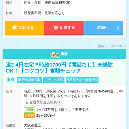
即日～長期 ※開始日相談OK
期間
履歴書不要
/
電話対応なし
特徴
気になる！
応募する
詳細へ
掲載日：2026.08.07
未読
週2-4日在宅＊時給1700円【電話なし】未経験
OK！【コツコツ】書類チェック
派遣
職種未経験OK
ブランクOK
WEB登録・面接OK
時給1700円 月収例 26万円 時給1700円×実働7h45m×週5日×4
給与
週 ※月収例を保証するものではありません。
交通費別途支給あり
1ヶ月3万円を上限として実費支給
交通費
25～30万円
月収例
大阪市北区
勤務地