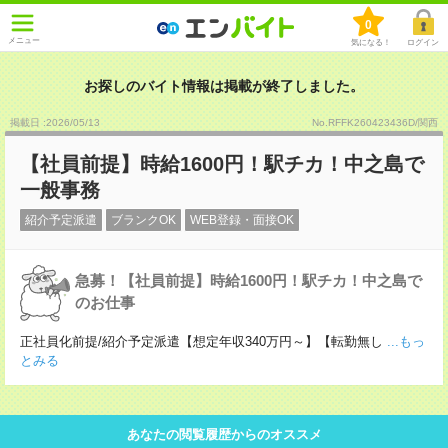
0
メニュー
気になる！
ログイン
お探しのバイト情報は掲載が終了しました。
掲載日 :2026
/
05
/
13
No.RFFK260423436D/関西
【社員前提】時給1600円！駅チカ！中之島で
一般事務
紹介予定派遣
ブランクOK
WEB登録・面接OK
急募！【社員前提】時給1600円！駅チカ！中之島で
のお仕事
正社員化前提/紹介予定派遣【想定年収340万円～】【転勤無し
...もっ
とみる
あなたの閲覧履歴からのオススメ