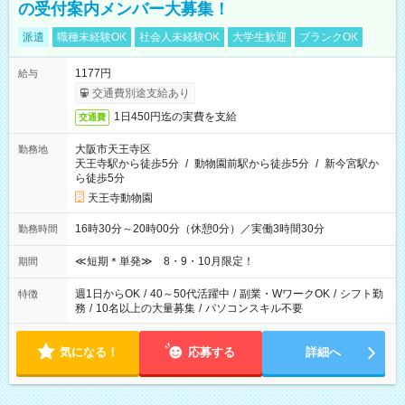
の受付案内メンバー大募集！
派遣
職種未経験OK
社会人未経験OK
大学生歓迎
ブランクOK
1177円
給与
交通費別途支給あり
1日450円迄の実費を支給
交通費
大阪市天王寺区
勤務地
天王寺駅から徒歩5分
/
動物園前駅から徒歩5分
/
新今宮駅か
ら徒歩5分
天王寺動物園
16時30分～20時00分（休憩0分）／実働3時間30分
勤務時間
≪短期＊単発≫ 8・9・10月限定！
期間
週1日からOK
/
40～50代活躍中
/
副業・WワークOK
/
シフト勤
特徴
務
/
10名以上の大量募集
/
パソコンスキル不要
気になる！
応募する
詳細へ