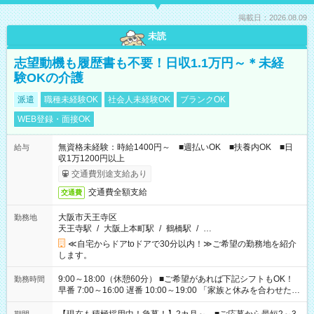
掲載日：2026.08.09
未読
志望動機も履歴書も不要！日収1.1万円～＊未経
験OKの介護
派遣
職種未経験OK
社会人未経験OK
ブランクOK
WEB登録・面接OK
無資格未経験：時給1400円～ ■週払いOK ■扶養内OK ■日
給与
収1万1200円以上
交通費別途支給あり
交通費全額支給
交通費
大阪市天王寺区
勤務地
天王寺駅
/
大阪上本町駅
/
鶴橋駅
/
…
≪自宅からドアtoドアで30分以内！≫ご希望の勤務地を紹介
します。
9:00～18:00（休憩60分） ■ご希望があれば下記シフトもOK！
勤務時間
早番 7:00～16:00 遅番 10:00～19:00 「家族と休みを合わせた
い」 「余裕を持って夕飯の準備がしたい」 「できれば残業はし
たくない」 など、ご希望を教えてくださいね。 ※Wワーク希望