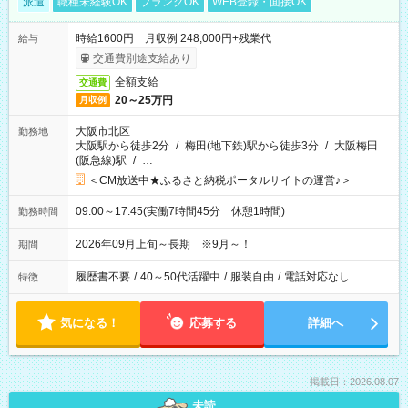
派遣
職種未経験OK
ブランクOK
WEB登録・面接OK
時給1600円 月収例 248,000円+残業代
給与
交通費別途支給あり
全額支給
交通費
20～25万円
月収例
大阪市北区
勤務地
大阪駅から徒歩2分
/
梅田(地下鉄)駅から徒歩3分
/
大阪梅田
(阪急線)駅
/
…
＜CM放送中★ふるさと納税ポータルサイトの運営♪＞
09:00～17:45(実働7時間45分 休憩1時間)
勤務時間
2026年09月上旬～長期 ※9月～！
期間
履歴書不要
/
40～50代活躍中
/
服装自由
/
電話対応なし
特徴
気になる！
応募する
詳細へ
掲載日：2026.08.07
未読