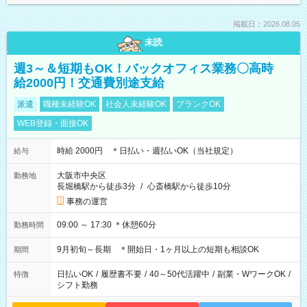
掲載日：2026.08.05
未読
週3～＆短期もOK！バックオフィス業務〇高時
給2000円！交通費別途支給
派遣
職種未経験OK
社会人未経験OK
ブランクOK
WEB登録・面接OK
時給 2000円 ＊日払い・週払いOK（当社規定）
給与
大阪市中央区
勤務地
長堀橋駅から徒歩3分
/
心斎橋駅から徒歩10分
事務の運営
09:00 ～ 17:30 ＊休憩60分
勤務時間
9月初旬～長期 ＊開始日・1ヶ月以上の短期も相談OK
期間
日払いOK
/
履歴書不要
/
40～50代活躍中
/
副業・WワークOK
/
特徴
シフト勤務