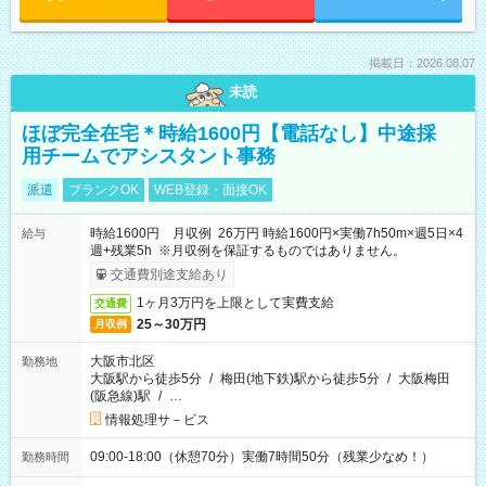
掲載日：2026.08.07
未読
ほぼ完全在宅＊時給1600円【電話なし】中途採
用チームでアシスタント事務
派遣
ブランクOK
WEB登録・面接OK
時給1600円 月収例 26万円 時給1600円×実働7h50m×週5日×4
給与
週+残業5h ※月収例を保証するものではありません。
交通費別途支給あり
1ヶ月3万円を上限として実費支給
交通費
25～30万円
月収例
大阪市北区
勤務地
大阪駅から徒歩5分
/
梅田(地下鉄)駅から徒歩5分
/
大阪梅田
(阪急線)駅
/
…
情報処理サ－ビス
09:00-18:00（休憩70分）実働7時間50分（残業少なめ！）
勤務時間