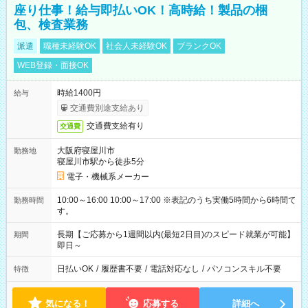
座り仕事！給与即払いOK！高時給！製品の梱
包、検査業務
派遣
職種未経験OK
社会人未経験OK
ブランクOK
WEB登録・面接OK
時給1400円
給与
交通費別途支給あり
交通費支給有り
交通費
大阪府寝屋川市
勤務地
寝屋川市駅から徒歩5分
電子・機械系メーカー
10:00～16:00 10:00～17:00 ※表記のうち実働5時間から6時間で
勤務時間
す。
長期【ご応募から1週間以内(最短2日目)のスピード就業が可能】
期間
即日～
日払いOK
/
履歴書不要
/
電話対応なし
/
パソコンスキル不要
特徴
気になる！
応募する
詳細へ