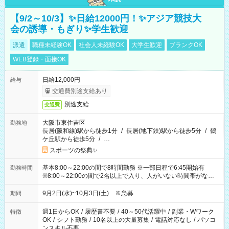
【9/2～10/3】✨日給12000円！✨アジア競技大
会の誘導・もぎり✨学生歓迎
派遣
職種未経験OK
社会人未経験OK
大学生歓迎
ブランクOK
WEB登録・面接OK
日給12,000円
給与
交通費別途支給あり
別途支給
交通費
大阪市東住吉区
勤務地
長居(阪和線)駅から徒歩1分
/
長居(地下鉄)駅から徒歩5分
/
鶴
ケ丘駅から徒歩5分
/
…
スポーツの祭典✨
基本8:00～22:00の間で8時間勤務 ※一部日程で6:45開始有
勤務時間
※8:00～22:00の間で2名以上で入り、人がいない時間帯がない
ように相方と時間を分け合うイメージです
9月2日(水)~10月3日(土) ※急募
期間
週1日からOK
/
履歴書不要
/
40～50代活躍中
/
副業・Wワーク
特徴
OK
/
シフト勤務
/
10名以上の大量募集
/
電話対応なし
/
パソコ
ンスキル不要