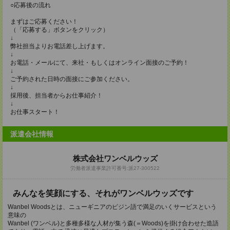
○応募後の流れ
まずはご応募ください！
（「応募する」ボタンをクリック）
↓
弊社担当よりお電話差し上げます。
↓
お電話・メールにて、来社・もしくはオンライン面接のご予約！
↓
ご予約された日時の面接にご参加ください。
↓
採用後、担当者からお仕事紹介！
↓
お仕事スタート！
派遣会社情報
株式会社ワンベルウッズ
労働者派遣事業許可番号:派27-300522
みんなを笑顔にする、それがワンベルウッズです
Wanbel Woodsとは、ニューギニアのピジン語で満足のいくサービスという
意味の
Wanbel (ワンベル)と多種多様な人材が集う森(＝Woods)を掛け合わせた造語