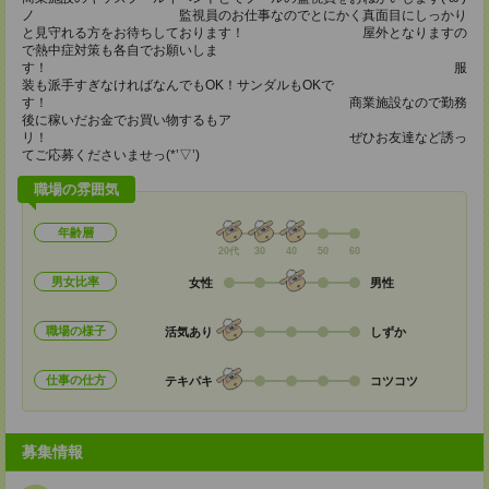
ノ 監視員のお仕事なのでとにかく真面目にしっかり
と見守れる方をお待ちしております！ 屋外となりますの
で熱中症対策も各自でお願いしま
す！ 服
装も派手すぎなければなんでもOK！サンダルもOKで
す！ 商業施設なので勤務
後に稼いだお金でお買い物するもア
リ！ ぜひお友達など誘っ
てご応募くださいませっ(*’▽’)
職場の雰囲気
年齢層
20代
30
40
50
60
男女比率
女性
男性
職場の様子
活気あり
しずか
仕事の仕方
テキパキ
コツコツ
募集情報