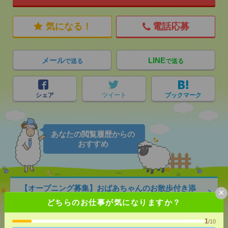
気になる！
電話応募
メール
LINE
で送る
で送る
シェア
ツイート
ブックマーク
あなたの閲覧履歴からの
おすすめ
【オープニング募集】おばあちゃんのお散歩付き添
×
いも仕事の1つ[派遣]
どちらのお仕事が気になりますか？
[給 与]
無資格未経験：時給1450円～ ■週払い
1
/10
OK ■扶養内OK ■日収1万1600円以上