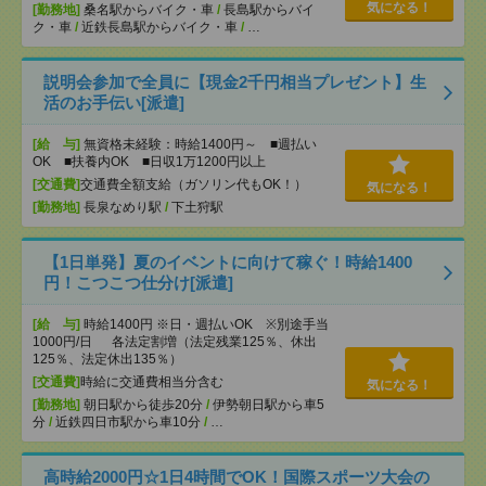
気になる！
[勤務地]
桑名駅からバイク・車
/
長島駅からバイ
ク・車
/
近鉄長島駅からバイク・車
/
…
説明会参加で全員に【現金2千円相当プレゼント】生
活のお手伝い[派遣]
[給 与]
無資格未経験：時給1400円～ ■週払い
OK ■扶養内OK ■日収1万1200円以上
[交通費]
交通費全額支給（ガソリン代もOK！）
気になる！
[勤務地]
長泉なめり駅
/
下土狩駅
【1日単発】夏のイベントに向けて稼ぐ！時給1400
円！こつこつ仕分け[派遣]
[給 与]
時給1400円 ※日・週払いOK ※別途手当
1000円/日 各法定割増（法定残業125％、休出
125％、法定休出135％）
[交通費]
時給に交通費相当分含む
気になる！
[勤務地]
朝日駅から徒歩20分
/
伊勢朝日駅から車5
分
/
近鉄四日市駅から車10分
/
…
高時給2000円☆1日4時間でOK！国際スポーツ大会の