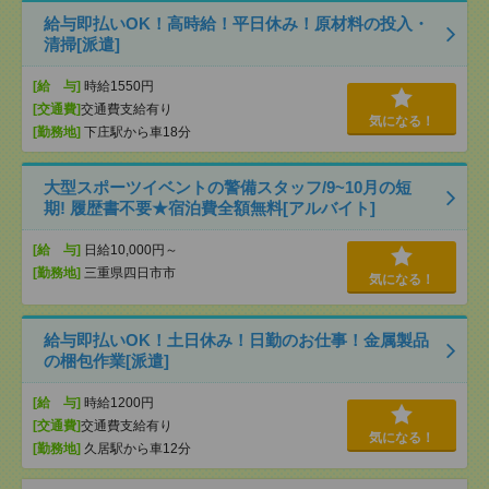
給与即払いOK！高時給！平日休み！原材料の投入・
清掃[派遣]
[給 与]
時給1550円
[交通費]
交通費支給有り
気になる！
[勤務地]
下庄駅から車18分
大型スポーツイベントの警備スタッフ/9~10月の短
期! 履歴書不要★宿泊費全額無料[アルバイト]
[給 与]
日給10,000円～
[勤務地]
三重県四日市市
気になる！
給与即払いOK！土日休み！日勤のお仕事！金属製品
の梱包作業[派遣]
[給 与]
時給1200円
[交通費]
交通費支給有り
気になる！
[勤務地]
久居駅から車12分