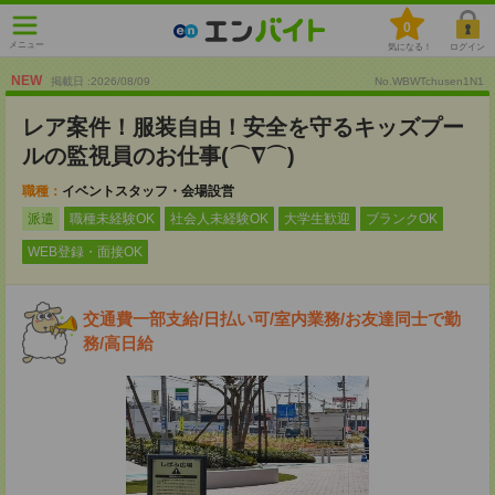
0
メニュー
気になる！
ログイン
NEW
掲載日 :2026
/
08
/
09
No.WBWTchusen1N1
レア案件！服装自由！安全を守るキッズプー
ルの監視員のお仕事(⌒∇⌒)
職種：
イベントスタッフ・会場設営
派遣
職種未経験OK
社会人未経験OK
大学生歓迎
ブランクOK
WEB登録・面接OK
交通費一部支給/日払い可/室内業務/お友達同士で勤
務/高日給