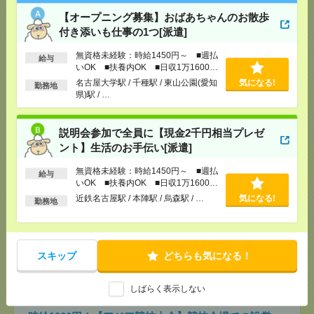
[交通費]
交通費全額支給
【オープニング募集】おばあちゃんのお散歩
気になる！
[勤務地]
名古屋大学駅
/
千種駅
/
東山公園(愛知県)駅
付き添いも仕事の1つ[派遣]
/
…
無資格未経験：時給1450円～ ■週払
給与
いOK ■扶養内OK ■日収1万1600円
説明会参加で全員に【現金2千円相当プレゼント】生
以上
名古屋大学駅 / 千種駅 / 東山公園(愛知
気になる!
活のお手伝い[派遣]
勤務地
県)駅 / …
[給 与]
無資格未経験：時給1450円～ ■週払い
OK ■扶養内OK ■日収1万1600円以上
説明会参加で全員に【現金2千円相当プレゼ
[交通費]
交通費全額支給
気になる！
ント】生活のお手伝い[派遣]
[勤務地]
近鉄名古屋駅
/
本陣駅
/
烏森駅
/
…
無資格未経験：時給1450円～ ■週払
給与
いOK ■扶養内OK ■日収1万1600円
3ヵ月で68万円稼ぐ！未経験OK＊おばあちゃんのお
以上
近鉄名古屋駅 / 本陣駅 / 烏森駅 / …
気になる!
話相手など[派遣]
勤務地
[給 与]
無資格の方：時給1300円～1625円 / 介護
福祉士：時給1600円～2000円 / 初任者以上：時給
1400円～1750円
スキップ
どちらも気になる！
気になる！
[交通費]
全額支給
[勤務地]
松阪駅
/
伊勢中川駅
/
東松阪駅
/
…
しばらく表示しない