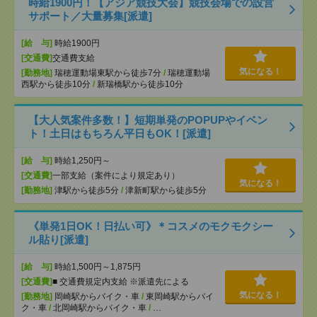
時給1900円！【アジア競技大会】競技会場での設営
サポート／大量募集[派遣]
[給 与]
時給1900円
[交通費]
交通費支給
気になる！
[勤務地]
瑞穂運動場東駅から徒歩7分
/
瑞穂運動場
西駅から徒歩10分
/
新瑞橋駅から徒歩10分
【大人気案件多数！】短期単発のPOPUPやイベン
ト！土日はもちろん平日もOK！[派遣]
[給 与]
時給1,250円～
[交通費]
一部支給（案件により規定あり）
気になる！
[勤務地]
津駅から徒歩5分
/
津新町駅から徒歩5分
《単発1日OK！日払い可》＊コスメのモクモクシー
ル貼り[派遣]
[給 与]
時給1,500円～1,875円
[交通費]
■ 交通費規定内支給 ※派遣先による
気になる！
[勤務地]
岡崎駅からバイク・車
/
東岡崎駅からバイ
ク・車
/
北岡崎駅からバイク・車
/
…