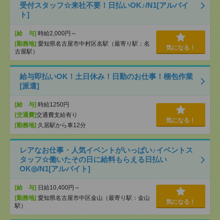
受付スタッフ☆来社不要！日払いOK♪/N1[アルバイ
ト]
[給 与]
時給2,000円～
[勤務地]
愛知県名古屋市中村区名駅（最寄り駅：名
気になる！
古屋駅）
給与即払いOK！土日休み！日勤のお仕事！梱包作業
[派遣]
[給 与]
時給1250円
[交通費]
交通費支給有り
気になる！
[勤務地]
久居駅から車12分
レアなお仕事・人気イベントがいっぱい♪イベントス
タッフ☆働いたその日に給料もらえる日払い
OK◎/N1[アルバイト]
[給 与]
日給10,400円～
[勤務地]
愛知県名古屋市中区金山（最寄り駅：金山
気になる！
駅）