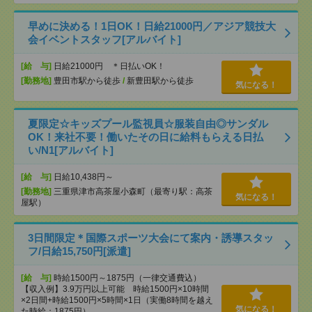
早めに決める！1日OK！日給21000円／アジア競技大
会イベントスタッフ[アルバイト]
[給 与]
日給21000円 ＊日払いOK！
[勤務地]
豊田市駅から徒歩
/
新豊田駅から徒歩
気になる！
夏限定☆キッズプール監視員☆服装自由◎サンダル
OK！来社不要！働いたその日に給料もらえる日払
い/N1[アルバイト]
[給 与]
日給10,438円～
[勤務地]
三重県津市高茶屋小森町（最寄り駅：高茶
気になる！
屋駅）
3日間限定＊国際スポーツ大会にて案内・誘導スタッ
フ/日給15,750円[派遣]
[給 与]
時給1500円～1875円（一律交通費込）
【収入例】3.9万円以上可能 時給1500円×10時間
×2日間+時給1500円×5時間×1日（実働8時間を越え
気になる！
た時給：1875円）