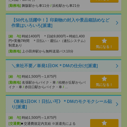
[勤務地]
舞阪駅から車11分
/
浜松駅から車21分
【50代も活躍中！】印刷物の封入や景品箱詰めなど
作業はいろいろ[派遣]
[給 与]
時給1400円 ＊日給9,800円＝時給1,400
円×実働7時間 ＊日払い・週払い（速払システム）
制度あり
気になる！
[勤務地]
上小田井駅から無料送迎バス10分
＼来社不要／単発1日OK＊DMの仕分け[派遣]
[給 与]
時給1,500円～1,875円
[勤務地]
名張駅からバイク・車
/
桔梗が丘駅からバ
気になる！
イク・車
/
赤目口駅からバイク・車
/
…
《単発1日OK！日払い可》＊DMのモクモクシール貼
り[派遣]
[給 与]
時給1,500円～1,875円
[交通費]
■ 交通費規定内支給 ※派遣先による