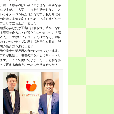
介護・医療業界は社会に欠かせない重要な存
在ですが、「大変」「待遇が見合わない」と
いうイメージを持たれがちです。私たちはそ
の常識を本気で変えるため、上場企業グルー
プとして立ち上がりました。
頑張るあなたが正当に評価され、豊かになれ
る環境を作ることが私たちの使命です。「高
収入」「手厚いフォロー」だけでなく、独自
のインセンティブ制度や福利厚生を整え、理
想の働き方を形にします。
元介護士や業界歴20年のベテランなど多彩な
プロが集結し、現場の声を大切にサポートし
ます。「ここで働いてよかった！」と胸を張
って言える未来を、一緒に作りませんか？