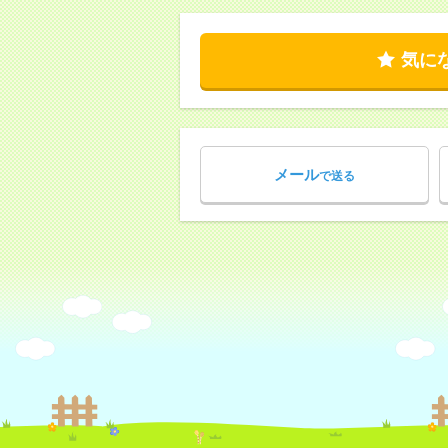
気に
メール
で送る