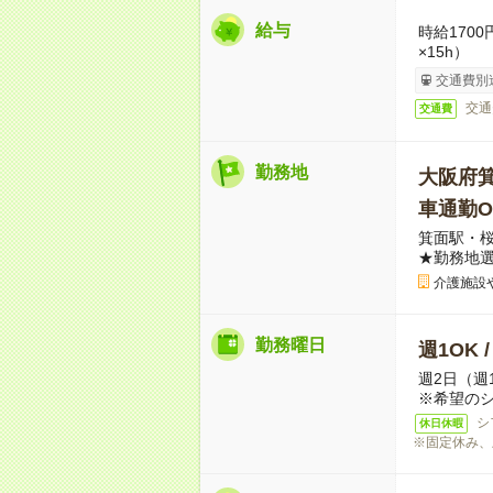
給与
時給170
×15h）
交通費別
交通
交通費
勤務地
大阪府
車通勤O
箕面駅・
★勤務地
介護施設
勤務曜日
週1OK 
週2日（週
※希望の
シ
休日休暇
※固定休み、