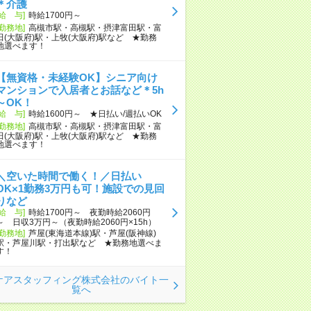
＊介護
[給 与]
時給1700円～
[勤務地]
高槻市駅・高槻駅・摂津富田駅・富
田(大阪府)駅・上牧(大阪府)駅など ★勤務
地選べます！
【無資格・未経験OK】シニア向け
マンションで入居者とお話など＊5h
～OK！
[給 与]
時給1600円～ ★日払い/週払いOK
[勤務地]
高槻市駅・高槻駅・摂津富田駅・富
田(大阪府)駅・上牧(大阪府)駅など ★勤務
地選べます！
＼空いた時間で働く！／日払い
OK×1勤務3万円も可！施設での見回
りなど
[給 与]
時給1700円～ 夜勤時給2060円
～ 日収3万円～（夜勤時給2060円×15h）
[勤務地]
芦屋(東海道本線)駅・芦屋(阪神線)
駅・芦屋川駅・打出駅など ★勤務地選べま
す！
ケアスタッフィング株式会社のバイト一
覧へ