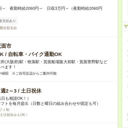
0円～ 夜勤時給2060円～ 日収3万円～（夜勤時給2060円
途支給あり
費全額支給
箕面市
K / 自転車・バイク通勤OK
桜井(大阪府)駅・牧落駅・箕面船場阪大前駅・箕面萱野駅など
選べます！
や病院 ※ご自宅近辺からご案内可能
/ 週2～3 / 土日祝休
1日も相談OK！）
シフトを毎月提出（日数と曜日の組み合わせや固定も可）
フト制
土日祝休みもOK！