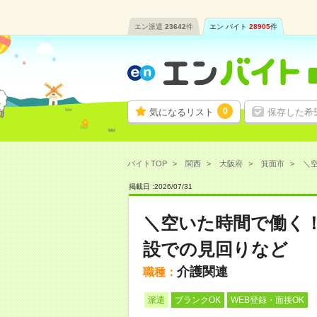
エン派遣
23642
件
エン バイト
28905
件
0
気になるリスト
保存した希
バイトTOP
関西
大阪府
箕面市
＼空
掲載日 :
2026
/
07
/
31
＼空いた時間で働く！
設での見回りなど
介護関連
職種：
派遣
ブランクOK
WEB登録・面接OK