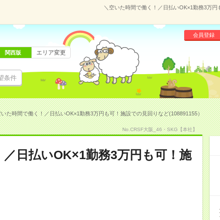
＼空いた時間で働く！／日払いOK×1勤務3万円も
会員登録
エリア変更
関西版
望条件
いた時間で働く！／日払いOK×1勤務3万円も可！施設での見回りなど(108891155）
No.CRSF大阪_46・SKG【本社】
／日払いOK×1勤務3万円も可！施