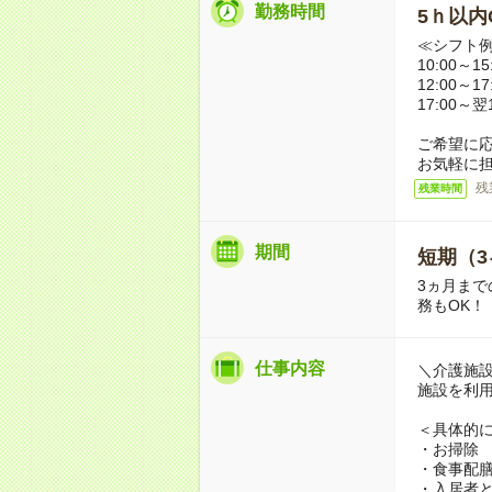
勤務時間
5ｈ以内O
≪シフト
10:00～
12:00～
17:00～
ご希望に
お気軽に
残
残業時間
期間
短期（3
3ヵ月まで
務もOK！
仕事内容
＼介護施
施設を利
＜具体的
・お掃除
・食事配
・入居者