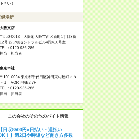
下さい！
登録場所
大阪支店
〒550-0013 大阪府大阪市西区新町1丁目3番
12号 四ツ橋セントラルビル4階410号室
TEL：0120-936-286
担当：担当者
東京本社
〒101-0034 東京都千代田区神田東紺屋町２８
－１ VORT神田2 7F
TEL：0120-936-286
担当：担当者
この会社のその他のバイト情報
【日収8500円×日払い・週払い
OK！】週2日や時短など働き方多数