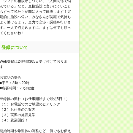
「シフトの相談がしづらい」「人間関係で悩
んでいる」など、直接施設に言いにくいこと
もすべて私たちが間に入って解決します！定
期的に施設へ伺い、みなさんが笑顔で気持ち
よく働けるよう、全力で交渉・調整を行いま
す。一人で抱え込まずに、まずは何でも頼っ
てくださいね！
登録について
Web登録は24時間365日受け付けておりま
す！
お電話の場合
■平日：8時～20時
■所要時間：20分程度
登録後の流れ（お仕事開始まで最短5日！）
（１）お電話でのご希望のヒアリング
（２）お仕事のご案内
（３）実際の施設見学
（４）就業開始！
開始時期や希望休の調整など、何でもお伝え