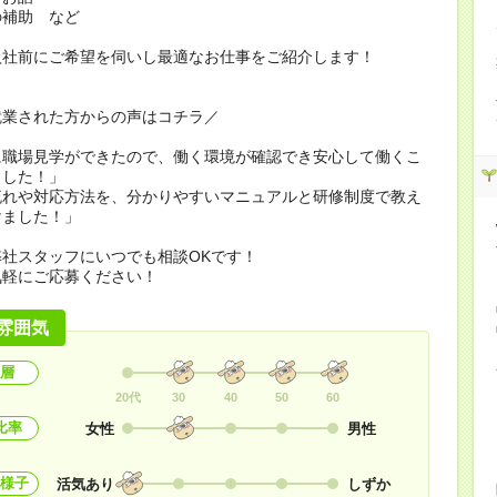
の補助 など
入社前にご希望を伺いし最適なお仕事をご紹介します！
就業された方からの声はコチラ／
に職場見学ができたので、働く環境が確認でき安心して働くこ
ました！」
流れや対応方法を、分かりやすいマニュアルと研修制度で教え
けました！」
社スタッフにいつでも相談OKです！
気軽にご応募ください！
雰囲気
層
20代
30
40
50
60
比率
女性
男性
様子
活気あり
しずか