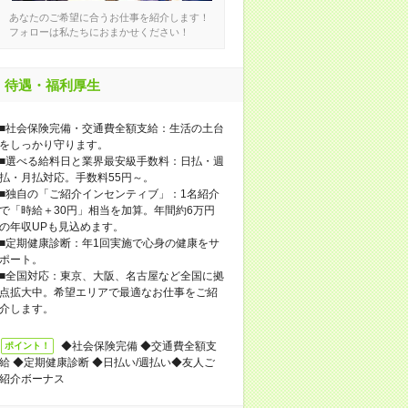
あなたのご希望に合うお仕事を紹介します！
フォローは私たちにおまかせください！
待遇・福利厚生
■社会保険完備・交通費全額支給：生活の土台
をしっかり守ります。
■選べる給料日と業界最安級手数料：日払・週
払・月払対応。手数料55円～。
■独自の「ご紹介インセンティブ」：1名紹介
で「時給＋30円」相当を加算。年間約6万円
の年収UPも見込めます。
■定期健康診断：年1回実施で心身の健康をサ
ポート。
■全国対応：東京、大阪、名古屋など全国に拠
点拡大中。希望エリアで最適なお仕事をご紹
介します。
◆社会保険完備 ◆交通費全額支
ポイント！
給 ◆定期健康診断 ◆日払い/週払い◆友人ご
紹介ボーナス