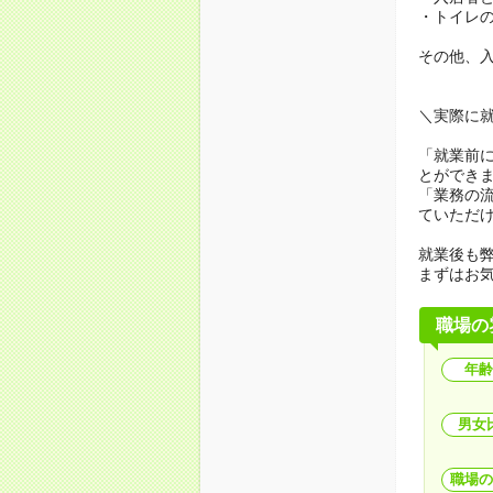
・トイレ
その他、
＼実際に
「就業前
とができ
「業務の
ていただ
就業後も弊
まずはお
職場の
年齢
男女
職場の