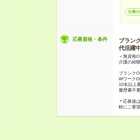
仕事の
応募資格・条件
ブランクO
代活躍中
＜無資格O
介護の経
ブランクO
WワークO
10名以上
履歴書不
＊応募後
軽にご要