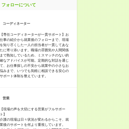
フォローについて
コーディネーター
【専任コーディネーターが一貫サポート】お
仕事の紹介から就業後のフォローまで、現場
を知り尽くした一人の担当者が一貫してあな
たに寄り添います。職場の雰囲気や人間関係
まで熟知しているため、ミスマッチのない的
確なアドバイスが可能。定期的な対話を通じ
て、お仕事探しの不安から就業中の小さなお
悩みまで、いつでも気軽に相談できる安心の
サポート体制を整えています。
営業
【現場の声を大切にする営業がフルサポー
ト】
介護の現場は日々状況が変わるからこそ、就
業後のサポートを何より重視しています。