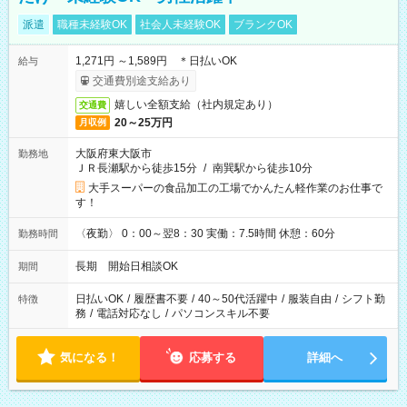
派遣
職種未経験OK
社会人未経験OK
ブランクOK
1,271円 ～1,589円 ＊日払いOK
給与
交通費別途支給あり
嬉しい全額支給（社内規定あり）
交通費
20～25万円
月収例
大阪府東大阪市
勤務地
ＪＲ長瀬駅から徒歩15分
/
南巽駅から徒歩10分
大手スーパーの食品加工の工場でかんたん軽作業のお仕事で
す！
〈夜勤〉 0：00～翌8：30 実働：7.5時間 休憩：60分
勤務時間
長期 開始日相談OK
期間
日払いOK
/
履歴書不要
/
40～50代活躍中
/
服装自由
/
シフト勤
特徴
務
/
電話対応なし
/
パソコンスキル不要
気になる！
応募する
詳細へ