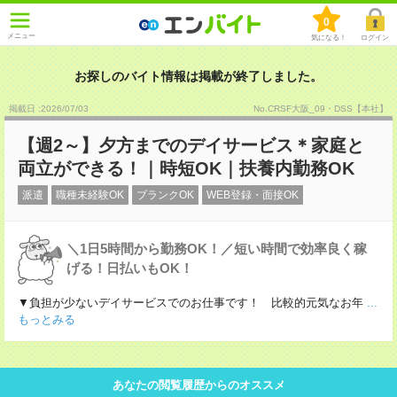
0
メニュー
気になる！
ログイン
お探しのバイト情報は掲載が終了しました。
掲載日 :2026
/
07
/
03
No.CRSF大阪_09・DSS【本社】
【週2～】夕方までのデイサービス＊家庭と
両立ができる！｜時短OK｜扶養内勤務OK
派遣
職種未経験OK
ブランクOK
WEB登録・面接OK
＼1日5時間から勤務OK！／短い時間で効率良く稼
げる！日払いもOK！
▼負担が少ないデイサービスでのお仕事です！ 比較的元気なお年
...
もっとみる
あなたの閲覧履歴からのオススメ