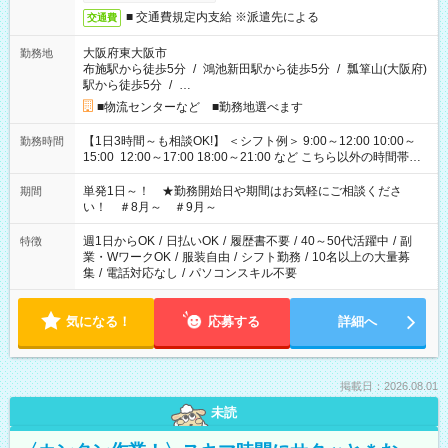
■ 交通費規定内支給 ※派遣先による
交通費
大阪府東大阪市
勤務地
布施駅から徒歩5分
/
鴻池新田駅から徒歩5分
/
瓢箪山(大阪府)
駅から徒歩5分
/
…
■物流センターなど ■勤務地選べます
【1日3時間～も相談OK!】 ＜シフト例＞ 9:00～12:00 10:00～
勤務時間
15:00 12:00～17:00 18:00～21:00 など こちら以外の時間帯も
お気軽にご相談ください！
単発1日～！ ★勤務開始日や期間はお気軽にご相談くださ
期間
い！ ＃8月～ ＃9月～
週1日からOK
/
日払いOK
/
履歴書不要
/
40～50代活躍中
/
副
特徴
業・WワークOK
/
服装自由
/
シフト勤務
/
10名以上の大量募
集
/
電話対応なし
/
パソコンスキル不要
気になる！
応募する
詳細へ
掲載日：2026.08.01
未読