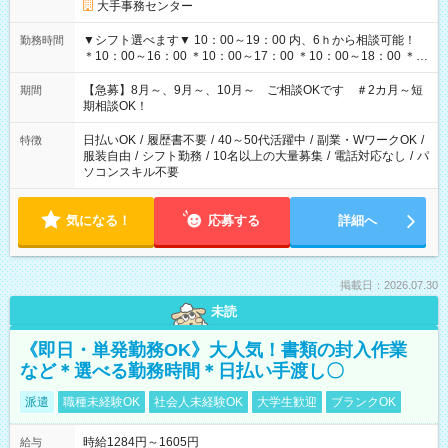
大手事務センター
▼シフト選べます▼ 10：00～19：00 内、6ｈから相談可能！
勤務時間
＊10：00～16：00 ＊10：00～17：00 ＊10：00～18：00 ＊
11：00～19：00 ＊12：00～19：00 ＊13：00～19：00
【急募】8月～、9月～、10月～ ご相談OKです ＃2カ月～短
期間
期相談OK！
日払いOK
/
履歴書不要
/
40～50代活躍中
/
副業・WワークOK
/
特徴
服装自由
/
シフト勤務
/
10名以上の大量募集
/
電話対応なし
/
パ
ソコンスキル不要
気になる！
応募する
詳細へ
掲載日：2026.07.30
未読
《即日・単発勤務OK》大人気！書類の封入作業
など＊選べる勤務時間＊日払い手渡し〇
派遣
職種未経験OK
社会人未経験OK
大学生歓迎
ブランクOK
時給1284円～1605円
給与