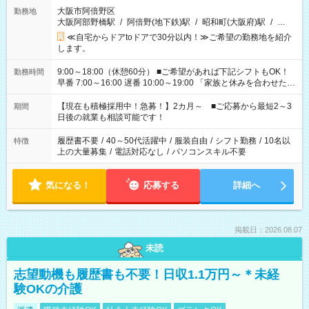
大阪市阿倍野区
勤務地
大阪阿部野橋駅
/
阿倍野(地下鉄)駅
/
昭和町(大阪府)駅
/
…
≪自宅からドアtoドアで30分以内！≫ご希望の勤務地を紹介
します。
9:00～18:00（休憩60分） ■ご希望があれば下記シフトもOK！
勤務時間
早番 7:00～16:00 遅番 10:00～19:00 「家族と休みを合わせた
い」 「余裕を持って夕飯の準備がしたい」 「できれば残業はし
たくない」 など、ご希望を教えてくださいね。 ※Wワーク希望
【現在も積極採用中！急募！】2カ月～ ■ご応募から最短2～3
期間
の方へ 今ご覧のお仕事で希望する勤務時間と、もう1つのお仕事
日後の就業も相談可能です！
の勤務時間。 合計で週40時間を超える場合は応募できません。
履歴書不要
/
40～50代活躍中
/
服装自由
/
シフト勤務
/
10名以
特徴
上の大量募集
/
電話対応なし
/
パソコンスキル不要
気になる！
応募する
詳細へ
掲載日：2026.08.07
未読
志望動機も履歴書も不要！日収1.1万円～＊未経
験OKの介護