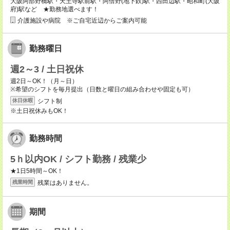
大阪阿部野橋駅・天王寺駅前駅・阿倍野(地下鉄)駅・西田辺駅・昭和町(大阪
府)駅など ★勤務地選べます！
介護施設や病院 ※ご自宅近辺からご案内可能
勤務曜日
週2～3 / 土日祝休
週2日～OK！（月～日）
※希望のシフトを毎月提出（日数と曜日の組み合わせや固定も可）
シフト制
休日休暇
※土日祝休みもOK！
勤務時間
5ｈ以内OK / シフト勤務 / 残業少
★1日5時間～OK！
残業はありません。
残業時間
期間