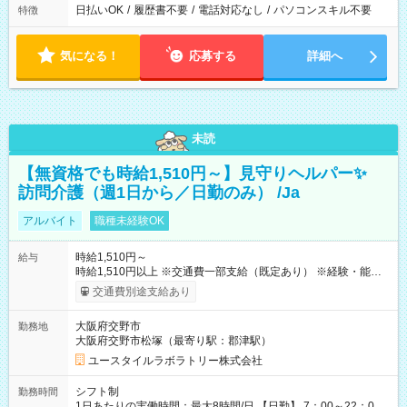
日払いOK
/
履歴書不要
/
電話対応なし
/
パソコンスキル不要
特徴
気になる！
応募する
詳細へ
未読
【無資格でも時給1,510円～】見守りヘルパー✨
訪問介護（週1日から／日勤のみ） /Ja
アルバイト
職種未経験OK
時給1,510円～
給与
時給1,510円以上 ※交通費一部支給（既定あり） ※経験・能力を
考慮して決定します 【収入例】 週1回勤務の場合：1,510円×8時
交通費別途支給あり
間×4回=4万8,320円 週3回勤務の場合：1,510円×8時間×12回
=14万4,960円 週5回勤務の場合：1,510円×8時間×20回=24万
大阪府交野市
勤務地
1,600円 【試用期間】試用期間あり 試用期間の長さ：2ヶ月
大阪府交野市松塚（最寄り駅：郡津駅）
※ 雇用形態と給与に、本採用時と異なる部分があります。 雇用
形態：本採用時と同じです。 給与：時給 1,180円以上
ユースタイルラボラトリー株式会社
シフト制
勤務時間
1日あたりの実働時間：最大8時間/日 【日勤】 7：00～22：00