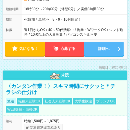
16時30分～20時00分（休憩0分）／実働3時間30分
勤務時間
≪短期＊単発≫ 8・9・10月限定！
期間
週1日からOK
/
40～50代活躍中
/
副業・WワークOK
/
シフト勤
特徴
務
/
10名以上の大量募集
/
パソコンスキル不要
気になる！
応募する
詳細へ
掲載日：2026.08.05
未読
〈カンタン作業！〉スキマ時間にサクッと＊チ
ラシの仕分け
派遣
職種未経験OK
社会人未経験OK
大学生歓迎
ブランクOK
WEB登録・面接OK
時給1,500円～1,875円
給与
交通費別途支給あり