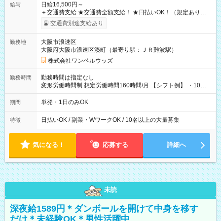
日給16,500円～
給与
＋交通費支給 ★交通費全額支給！ ★日払いOK！（規定あり） ┗
働いたその日に現金GET♪ お仕事後はコンビニATMから 日払
交通費別途支給あり
い分を引き落とせます！ 【試用期間】試用期間なし
大阪市浪速区
勤務地
大阪府大阪市浪速区湊町（最寄り駅：ＪＲ難波駅）
株式会社ワンベルウッズ
勤務時間は指定なし
勤務時間
変形労働時間制 想定労働時間160時間/月 【シフト例】 ・10：
00～20：00
単発・1日のみOK
期間
日払いOK / 副業・WワークOK / 10名以上の大量募集
特徴
気になる！
応募する
詳細へ
未読
深夜給1589円＊ダンボールを開けて中身を移す
だけ＊未経験OK＊男性活躍中