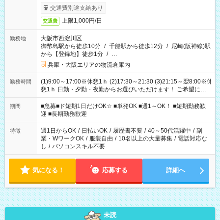
交通費別途支給あり
上限1,000円/日
交通費
大阪市西淀川区
勤務地
御幣島駅から徒歩10分
/
千船駅から徒歩12分
/
尼崎(阪神線)駅
から【登録地】徒歩1分
/
…
兵庫・大阪エリアの物流倉庫内
(1)9:00～17:00※休憩1ｈ (2)17:30～21:30 (3)21:15～翌8:00※休
勤務時間
憩1ｈ 日勤・夕勤・夜勤からお選びいただけます！ ご希望に合
わせて働けるお仕事です(*^^*) 【その他選べる勤務時間】 8-17
時/9-17時/9-18時/10-18時/11-21時/18-22時/20-翌4時/21-翌5
■急募■ド短期1日だけOK☆ ■単発OK ■週1～OK！ ■短期勤務歓
期間
時/22-翌6時/0-翌8時 ご自身のご都合で選んで頂ける完全自由シ
迎 ■長期勤務歓迎
フト！
週1日からOK
/
日払いOK
/
履歴書不要
/
40～50代活躍中
/
副
特徴
業・WワークOK
/
服装自由
/
10名以上の大量募集
/
電話対応な
し
/
パソコンスキル不要
気になる！
応募する
詳細へ
未読