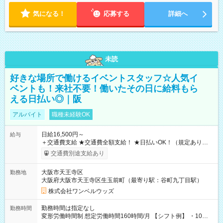
気になる！
応募する
詳細へ
未読
好きな場所で働けるイベントスタッフ☆人気イ
ベントも！来社不要！働いたその日に給料もら
える日払い◎｜阪
アルバイト
職種未経験OK
日給16,500円～
給与
＋交通費支給 ★交通費全額支給！ ★日払いOK！（規定あり） ┗
働いたその日に現金GET♪ お仕事後はコンビニATMから 日払
交通費別途支給あり
い分を引き落とせます！ 【試用期間】試用期間なし
大阪市天王寺区
勤務地
大阪府大阪市天王寺区生玉前町（最寄り駅：谷町九丁目駅）
株式会社ワンベルウッズ
勤務時間は指定なし
勤務時間
変形労働時間制 想定労働時間160時間/月 【シフト例】 ・10：