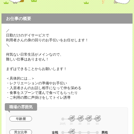
お仕事の概要
／
日勤だけのデイサービスで
利用者さんの身の回りのお手伝いをお任せします！
＼
何気ない日常生活がメインなので、
難しい仕事はありません！
まずはできることからお願いします！
＜具体的には…＞
・レクリエーションの準備やお手伝い
・入居者さんのお話し相手になって仲を深める
・食事をスプーンで運んで食べてもらったり
・ご利用の際に声掛けをしてトイレ誘導
職場の雰囲気
年齢層
20代
30
40
50
60
男女比率
女性
男性