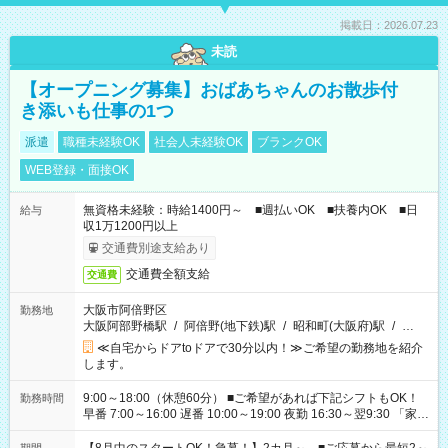
掲載日：2026.07.23
未読
【オープニング募集】おばあちゃんのお散歩付
き添いも仕事の1つ
派遣
職種未経験OK
社会人未経験OK
ブランクOK
WEB登録・面接OK
無資格未経験：時給1400円～ ■週払いOK ■扶養内OK ■日
給与
収1万1200円以上
交通費別途支給あり
交通費全額支給
交通費
大阪市阿倍野区
勤務地
大阪阿部野橋駅
/
阿倍野(地下鉄)駅
/
昭和町(大阪府)駅
/
…
≪自宅からドアtoドアで30分以内！≫ご希望の勤務地を紹介
します。
9:00～18:00（休憩60分） ■ご希望があれば下記シフトもOK！
勤務時間
早番 7:00～16:00 遅番 10:00～19:00 夜勤 16:30～翌9:30 「家族
と休みを合わせたい」 「余裕を持って夕飯の準備がしたい」
「できれば残業はしたくない」 など、ご希望を教えてください