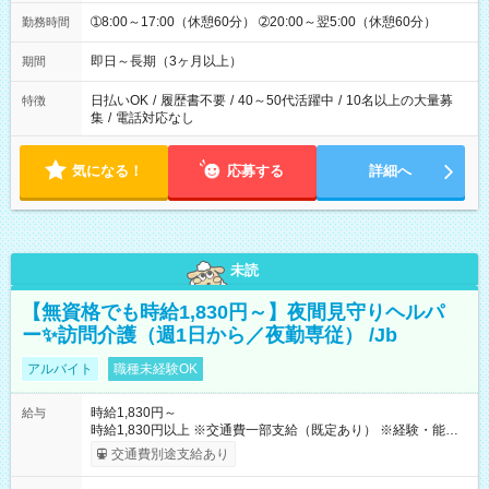
➀8:00～17:00（休憩60分） ➁20:00～翌5:00（休憩60分）
勤務時間
即日～長期（3ヶ月以上）
期間
日払いOK
/
履歴書不要
/
40～50代活躍中
/
10名以上の大量募
特徴
集
/
電話対応なし
気になる！
応募する
詳細へ
未読
【無資格でも時給1,830円～】夜間見守りヘルパ
ー✨訪問介護（週1日から／夜勤専従） /Jb
アルバイト
職種未経験OK
時給1,830円～
給与
時給1,830円以上 ※交通費一部支給（既定あり） ※経験・能力を
考慮して決定します 【収入例】 週1回勤務の場合：1,830円×8時
交通費別途支給あり
間×4回=5万8,560円 週3回勤務の場合：1,830円×8時間×12回
=17万5,680円 【試用期間】試用期間あり 試用期間の長さ：2ヶ