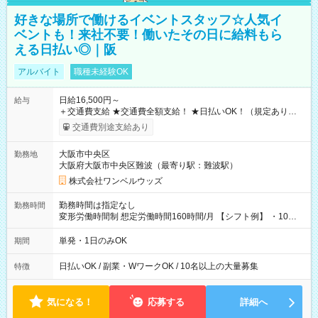
好きな場所で働けるイベントスタッフ☆人気イ
ベントも！来社不要！働いたその日に給料もら
える日払い◎｜阪
アルバイト
職種未経験OK
日給16,500円～
給与
＋交通費支給 ★交通費全額支給！ ★日払いOK！（規定あり） ┗
働いたその日に現金GET♪ お仕事後はコンビニATMから 日払
交通費別途支給あり
い分を引き落とせます！ 【試用期間】試用期間なし
大阪市中央区
勤務地
大阪府大阪市中央区難波（最寄り駅：難波駅）
株式会社ワンベルウッズ
勤務時間は指定なし
勤務時間
変形労働時間制 想定労働時間160時間/月 【シフト例】 ・10：
00～20：00
単発・1日のみOK
期間
日払いOK / 副業・WワークOK / 10名以上の大量募集
特徴
気になる！
応募する
詳細へ