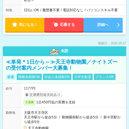
即日～
日払いOK
/
履歴書不要
/
電話対応なし
/
パソコンスキル不要
特徴
気になる！
応募する
詳細へ
掲載日：2026.08.07
未読
≪単発＊1日から～≫天王寺動物園／ナイトズー
の受付案内メンバー大募集！
派遣
職種未経験OK
社会人未経験OK
大学生歓迎
ブランクOK
1177円
給与
交通費別途支給あり
1日450円迄の実費を支給
交通費
大阪市天王寺区
勤務地
天王寺駅から徒歩5分
/
動物園前駅から徒歩5分
/
新今宮駅か
ら徒歩5分
天王寺動物園