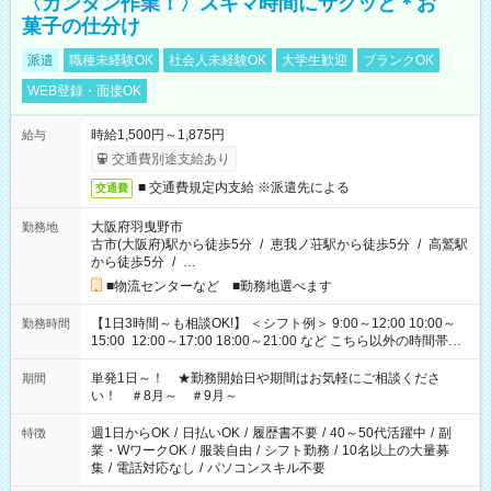
〈カンタン作業！〉スキマ時間にサクッと＊お
菓子の仕分け
派遣
職種未経験OK
社会人未経験OK
大学生歓迎
ブランクOK
WEB登録・面接OK
時給1,500円～1,875円
給与
交通費別途支給あり
■ 交通費規定内支給 ※派遣先による
交通費
大阪府羽曳野市
勤務地
古市(大阪府)駅から徒歩5分
/
恵我ノ荘駅から徒歩5分
/
高鷲駅
から徒歩5分
/
…
■物流センターなど ■勤務地選べます
【1日3時間～も相談OK!】 ＜シフト例＞ 9:00～12:00 10:00～
勤務時間
15:00 12:00～17:00 18:00～21:00 など こちら以外の時間帯も
お気軽にご相談ください！
単発1日～！ ★勤務開始日や期間はお気軽にご相談くださ
期間
い！ ＃8月～ ＃9月～
週1日からOK
/
日払いOK
/
履歴書不要
/
40～50代活躍中
/
副
特徴
業・WワークOK
/
服装自由
/
シフト勤務
/
10名以上の大量募
集
/
電話対応なし
/
パソコンスキル不要