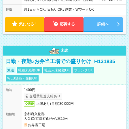
の間で4～8時間勤務（休憩時間は法定通り） ※週1日～OK ／ 1
日4時間から勤務OK ／ 夜勤なし ＊＊ 勤務時間例 ＊＊ ■7時
週1日からOK / 日払いOK / 副業・WワークOK
特徴
から11時 ■9時から18時 ■17時から21時 など ※訪問先により
変動 ※曜日固定（毎週同じ曜日勤務）
気になる！
応募する
詳細へ
未読
日勤・夜勤♪お弁当工場での盛り付け_H131835
派遣
職種未経験OK
社会人未経験OK
ブランクOK
WEB登録・面接OK
1400円
給与
交通費別途支給あり
上限あり(月額)30,000円
交通費
京都府久世郡
勤務地
大久保(京都府)駅から車15分
お弁当工場