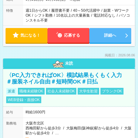
週1日からOK
/
履歴書不要
/
40～50代活躍中
/
副業・Wワーク
特徴
OK
/
シフト勤務
/
10名以上の大量募集
/
電話対応なし
/
パソコ
ンスキル不要
気になる！
応募する
詳細へ
掲載日：2026.08.06
未読
〈PC入力できればOK〉模試結果もくもく入力
＃服装ネイル自由＃短時間OK＃日払
派遣
職種未経験OK
社会人未経験OK
大学生歓迎
ブランクOK
WEB登録・面接OK
時給1600円
給与
大阪市北区
勤務地
西梅田駅から徒歩3分
/
大阪梅田(阪神線)駅から徒歩4分
/
大阪
駅から徒歩4分
/
…