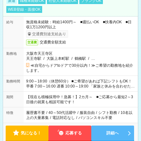
派遣
職種未経験OK
社会人未経験OK
ブランクOK
WEB登録・面接OK
無資格未経験：時給1400円～ ■週払いOK ■扶養内OK ■日
給与
収1万1200円以上
交通費別途支給あり
交通費全額支給
交通費
大阪市天王寺区
勤務地
天王寺駅
/
大阪上本町駅
/
鶴橋駅
/
…
≪自宅からドアtoドアで30分以内！≫ご希望の勤務地を紹介
します。
9:00～18:00（休憩60分） ■ご希望があれば下記シフトもOK！
勤務時間
早番 7:00～16:00 遅番 10:00～19:00 「家族と休みを合わせた
い」 「余裕を持って夕飯の準備がしたい」 「できれば残業はし
たくない」 など、ご希望を教えてくださいね。 ※Wワーク希望
【現在も積極採用中！急募！】2カ月～ ■ご応募から最短2～3
期間
の方へ 今ご覧のお仕事で希望する勤務時間と、もう1つのお仕事
日後の就業も相談可能です！
の勤務時間。 合計で週40時間を超える場合は応募できません。
履歴書不要
/
40～50代活躍中
/
服装自由
/
シフト勤務
/
10名以
特徴
上の大量募集
/
電話対応なし
/
パソコンスキル不要
気になる！
応募する
詳細へ