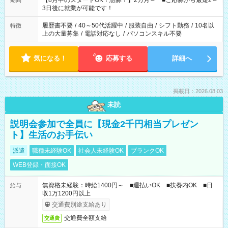
【8月中のスタートOK！急募！】2カ月～ ■ご応募から最短2～
期間
ね。 ※Wワーク希望の方へ 今ご覧のお仕事で希望する勤務時間
3日後に就業が可能です！
と、もう1つのお仕事の勤務時間。 合計で週40時間を超える場
合は応募できません。
履歴書不要
/
40～50代活躍中
/
服装自由
/
シフト勤務
/
10名以
特徴
上の大量募集
/
電話対応なし
/
パソコンスキル不要
気になる！
応募する
詳細へ
掲載日：2026.08.03
未読
説明会参加で全員に【現金2千円相当プレゼン
ト】生活のお手伝い
派遣
職種未経験OK
社会人未経験OK
ブランクOK
WEB登録・面接OK
無資格未経験：時給1400円～ ■週払いOK ■扶養内OK ■日
給与
収1万1200円以上
交通費別途支給あり
交通費全額支給
交通費