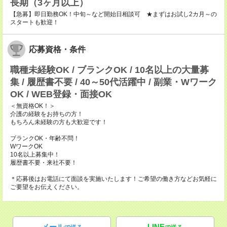
長期（3ヶ月以上）
【急募】即日勤務OK！中旬～など開始日相談可 ★まずはお試し2カ月～の
スタートも歓迎！
応募資格・条件
職種未経験OK / ブランクOK / 10名以上の大量募
集 / 履歴書不要 / 40～50代活躍中 / 副業・Wワーク
OK / WEB登録・面接OK
＜無資格OK！＞
介護の経験をお持ちの方！
もちろん未経験の方も大歓迎です！
ブランクOK・年齢不問！
WワークOK
10名以上募集中！
履歴書不要・来社不要！
＊応募後はお電話にて面談を実施いたします！ご希望の働き方などお気軽に
ご要望をお伝えください。
メール
LINE