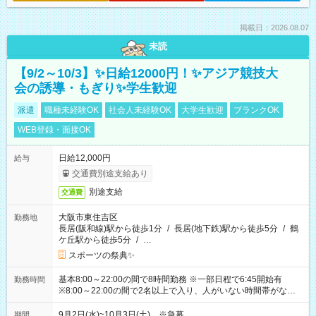
掲載日：2026.08.07
未読
【9/2～10/3】✨日給12000円！✨アジア競技大
会の誘導・もぎり✨学生歓迎
派遣
職種未経験OK
社会人未経験OK
大学生歓迎
ブランクOK
WEB登録・面接OK
日給12,000円
給与
交通費別途支給あり
別途支給
交通費
大阪市東住吉区
勤務地
長居(阪和線)駅から徒歩1分
/
長居(地下鉄)駅から徒歩5分
/
鶴
ケ丘駅から徒歩5分
/
…
スポーツの祭典✨
基本8:00～22:00の間で8時間勤務 ※一部日程で6:45開始有
勤務時間
※8:00～22:00の間で2名以上で入り、人がいない時間帯がない
ように相方と時間を分け合うイメージです
9月2日(水)~10月3日(土) ※急募
期間