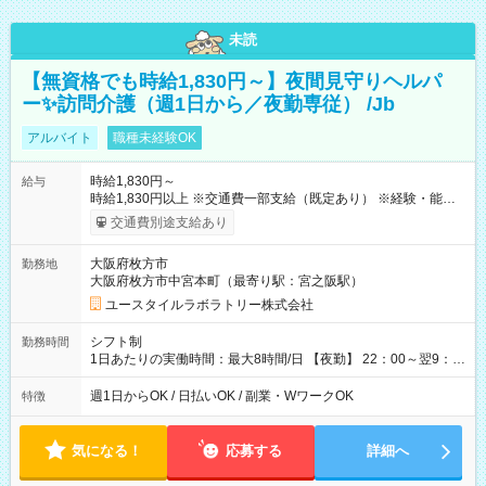
未読
【無資格でも時給1,830円～】夜間見守りヘルパ
ー✨訪問介護（週1日から／夜勤専従） /Jb
アルバイト
職種未経験OK
時給1,830円～
給与
時給1,830円以上 ※交通費一部支給（既定あり） ※経験・能力を
考慮して決定します 【収入例】 週1回勤務の場合：1,830円×8時
交通費別途支給あり
間×4回=5万8,560円 週3回勤務の場合：1,830円×8時間×12回
=17万5,680円 【試用期間】試用期間あり 試用期間の長さ：2ヶ
大阪府枚方市
勤務地
月 ※ 雇用形態と給与に、本採用時と異なる部分があります。 雇
大阪府枚方市中宮本町（最寄り駅：宮之阪駅）
用形態：本採用時と同じです。 給与：時給 1,610円以上
ユースタイルラボラトリー株式会社
シフト制
勤務時間
1日あたりの実働時間：最大8時間/日 【夜勤】 22：00～翌9：
00 ※週1日～OK ／ 夜勤専従 ＊＊ 勤務時間例 ＊＊ ■22時か
ら翌7時 ■23時から翌8時 ■24時から翌9時 など ※上記の時間
週1日からOK / 日払いOK / 副業・WワークOK
特徴
内で8時間勤務（休憩1時間）ご利用者様により、時間は異なり
ます。 ※曜日固定（毎週同じ曜日での勤務となります）
気になる！
応募する
詳細へ