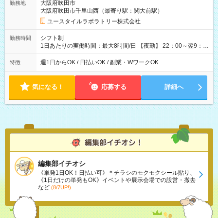
大阪府吹田市
勤務地
月 ※ 雇用形態と給与に、本採用時と異なる部分があります。 雇
大阪府吹田市千里山西（最寄り駅：関大前駅）
用形態：本採用時と同じです。 給与：時給 1,610円以上
ユースタイルラボラトリー株式会社
シフト制
勤務時間
1日あたりの実働時間：最大8時間/日 【夜勤】 22：00～翌9：
00 ※週1日～OK ／ 夜勤専従 ＊＊ 勤務時間例 ＊＊ ■22時か
ら翌7時 ■23時から翌8時 ■24時から翌9時 など ※上記の時間
週1日からOK / 日払いOK / 副業・WワークOK
特徴
内で8時間勤務（休憩1時間）ご利用者様により、時間は異なり
ます。 ※曜日固定（毎週同じ曜日での勤務となります）
気になる！
応募する
詳細へ
編集部イチオシ
《単発1日OK！日払い可》＊チラシのモクモクシール貼り、
《1日だけの単発もOK》イベントや展示会場での設営・撤去
など
(8/7UP!)