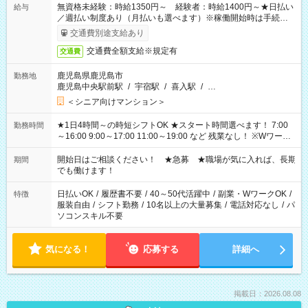
無資格未経験：時給1350円～ 経験者：時給1400円～★日払い
給与
／週払い制度あり（月払いも選べます）※稼働開始時は手続き完
了次第のお支払いとなります。
交通費別途支給あり
交通費全額支給※規定有
交通費
鹿児島県鹿児島市
勤務地
鹿児島中央駅前駅
/
宇宿駅
/
喜入駅
/
…
＜シニア向けマンション＞
★1日4時間～の時短シフトOK ★スタート時間選べます！ 7:00
勤務時間
～16:00 9:00～17:00 11:00～19:00 など 残業なし！ ※Wワーク
の場合、他のお仕事と合わせ週40時間超の就業はご案内できま
せん ※法令に基づき、週20時間以上勤務は社会保険への加入対
開始日はご相談ください！ ★急募 ★職場が気に入れば、長期
期間
象となります ※労働者派遣法（日雇い派遣の原則禁止）によ
でも働けます！
り、短時間・短期間の就業はご案内が難しい場合があります
日払いOK
/
履歴書不要
/
40～50代活躍中
/
副業・WワークOK
/
特徴
服装自由
/
シフト勤務
/
10名以上の大量募集
/
電話対応なし
/
パ
ソコンスキル不要
気になる！
応募する
詳細へ
掲載日：2026.08.08