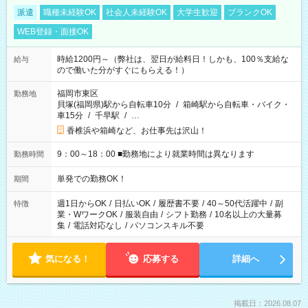
派遣
職種未経験OK
社会人未経験OK
大学生歓迎
ブランクOK
WEB登録・面接OK
時給1200円～（弊社は、翌日が給料日！しかも、100％支給な
給与
ので働いた分がすぐにもらえる！）
福岡市東区
勤務地
貝塚(福岡県)駅から自転車10分
/
箱崎駅から自転車・バイク・
車15分
/
千早駅
/
…
香椎浜や箱崎など、お仕事先は沢山！
9：00～18：00 ■勤務地により就業時間は異なります
勤務時間
単発での勤務OK！
期間
週1日からOK
/
日払いOK
/
履歴書不要
/
40～50代活躍中
/
副
特徴
業・WワークOK
/
服装自由
/
シフト勤務
/
10名以上の大量募
集
/
電話対応なし
/
パソコンスキル不要
気になる！
応募する
詳細へ
掲載日：2026.08.07