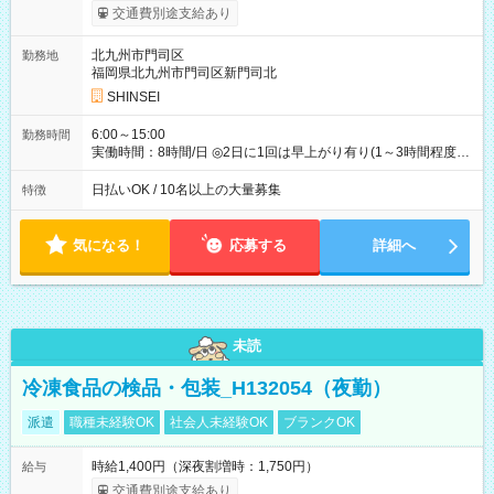
交通費別途支給あり
北九州市門司区
勤務地
福岡県北九州市門司区新門司北
SHINSEI
6:00～15:00
勤務時間
実働時間：8時間/日 ◎2日に1回は早上がり有り(1～3時間程度)
◎月残業5～10時間程度
日払いOK / 10名以上の大量募集
特徴
気になる！
応募する
詳細へ
未読
冷凍食品の検品・包装_H132054（夜勤）
派遣
職種未経験OK
社会人未経験OK
ブランクOK
時給1,400円（深夜割増時：1,750円）
給与
交通費別途支給あり