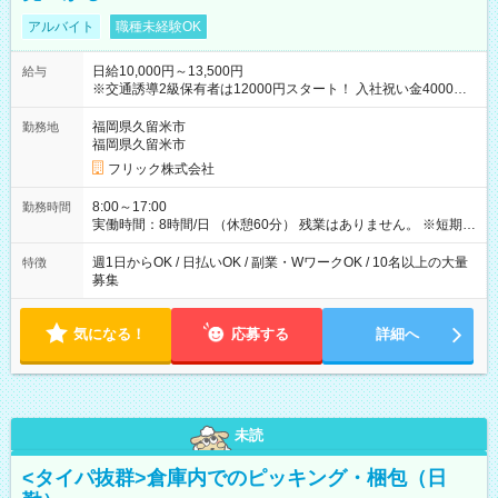
アルバイト
職種未経験OK
日給10,000円～13,500円
給与
※交通誘導2級保有者は12000円スタート！ 入社祝い金4000円
【試用期間】試用期間なし
福岡県久留米市
勤務地
福岡県久留米市
フリック株式会社
8:00～17:00
勤務時間
実働時間：8時間/日 （休憩60分） 残業はありません。 ※短期の
募集は行っておりません。予めご了承くださいませ。
週1日からOK / 日払いOK / 副業・WワークOK / 10名以上の大量
特徴
募集
気になる！
応募する
詳細へ
未読
<タイパ抜群>倉庫内でのピッキング・梱包（日