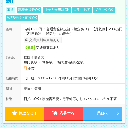
勤）
派遣
職種未経験OK
社会人未経験OK
大学生歓迎
ブランクOK
WEB登録・面接OK
時給1300円 ※交通費全額支給（規定あり） 【月収例】20.4万円
給与
（21日勤務 ※残業なしの場合）
交通費別途支給あり
交通費支給あり
交通費
福岡市博多区
勤務地
東比恵駅
/
博多駅
/
福岡空港(鉄道)駅
企業
【日勤】 9:00～17:30 休憩60分 [実働]7時間30分
勤務時間
即日～長期
期間
日払いOK
/
履歴書不要
/
電話対応なし
/
パソコンスキル不要
特徴
気になる！
応募する
詳細へ