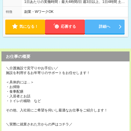
1日あたりの実働時間：最大4時間/日 週3日以上、1日4時間 土曜
や日曜のお休みも応相談 16:05～20:05 「昼間のレジの仕事とW
ワークで働きたい」 「夕食後の空いている時間を有効活用した
副業・WワークOK
特徴
い」など シフトや休み希望など随時ご相談下さい♪
気になる！
応募する
詳細へ
お仕事の概要
＼介護施設で見守りやお手伝い／
施設を利用するお年寄りのサポートをお任せします！
＜具体的には…＞
・お掃除
・食事配膳
・入居者とお話
・トイレの補助 など
その他、入社前にご希望を伺いし最適なお仕事をご紹介します！
＼実際に就業された方からの声はコチラ／