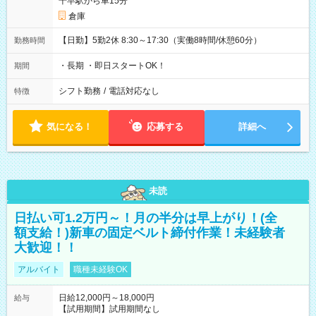
千早駅から車15分
倉庫
【日勤】5勤2休 8:30～17:30（実働8時間/休憩60分）
勤務時間
・長期 ・即日スタートOK！
期間
シフト勤務
/
電話対応なし
特徴
気になる！
応募する
詳細へ
未読
日払い可1.2万円～！月の半分は早上がり！(全
額支給！)新車の固定ベルト締付作業！未経験者
大歓迎！！
アルバイト
職種未経験OK
日給12,000円～18,000円
給与
【試用期間】試用期間なし