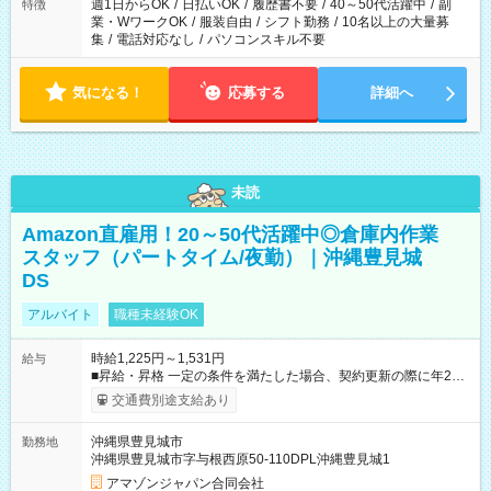
週1日からOK
/
日払いOK
/
履歴書不要
/
40～50代活躍中
/
副
特徴
業・WワークOK
/
服装自由
/
シフト勤務
/
10名以上の大量募
集
/
電話対応なし
/
パソコンスキル不要
気になる！
応募する
詳細へ
未読
Amazon直雇用！20～50代活躍中◎倉庫内作業
スタッフ（パートタイム/夜勤）｜沖縄豊見城
DS
アルバイト
職種未経験OK
時給1,225円～1,531円
給与
■昇給・昇格 一定の条件を満たした場合、契約更新の際に年2回
まで昇給の機会があります。 ■正社員登用制度あり ※月末締/翌
交通費別途支給あり
月25日支払い ※時間外手当、別途支給 ※深夜割増賃金 (22:00～
翌5:00までは時給が25%UPします) ☆給与前払い制度有！
沖縄県豊見城市
勤務地
☆Amazon直雇用で安定して働けます！ 【試用期間】試用期間
沖縄県豊見城市字与根西原50-110DPL沖縄豊見城1
あり 試用期間の長さ：1週間 雇用形態、給与は本採用時と同じ
です。
アマゾンジャパン合同会社