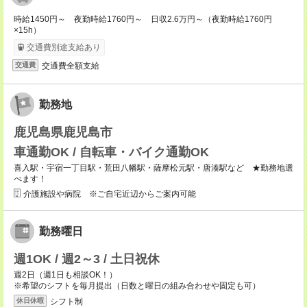
時給1450円～ 夜勤時給1760円～ 日収2.6万円～（夜勤時給1760円
×15h）
交通費別途支給あり
交通費全額支給
交通費
勤務地
鹿児島県鹿児島市
車通勤OK / 自転車・バイク通勤OK
喜入駅・宇宿一丁目駅・荒田八幡駅・薩摩松元駅・唐湊駅など ★勤務地選
べます！
介護施設や病院 ※ご自宅近辺からご案内可能
勤務曜日
週1OK / 週2～3 / 土日祝休
週2日（週1日も相談OK！）
※希望のシフトを毎月提出（日数と曜日の組み合わせや固定も可）
シフト制
休日休暇