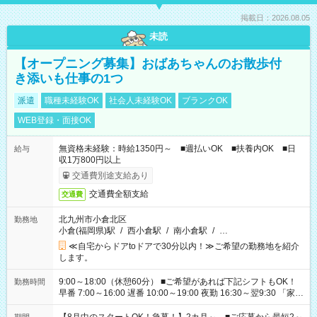
掲載日：2026.08.05
未読
【オープニング募集】おばあちゃんのお散歩付
き添いも仕事の1つ
派遣
職種未経験OK
社会人未経験OK
ブランクOK
WEB登録・面接OK
無資格未経験：時給1350円～ ■週払いOK ■扶養内OK ■日
給与
収1万800円以上
交通費別途支給あり
交通費全額支給
交通費
北九州市小倉北区
勤務地
小倉(福岡県)駅
/
西小倉駅
/
南小倉駅
/
…
≪自宅からドアtoドアで30分以内！≫ご希望の勤務地を紹介
します。
9:00～18:00（休憩60分） ■ご希望があれば下記シフトもOK！
勤務時間
早番 7:00～16:00 遅番 10:00～19:00 夜勤 16:30～翌9:30 「家族
と休みを合わせたい」 「余裕を持って夕飯の準備がしたい」
「できれば残業はしたくない」 など、ご希望を教えてください