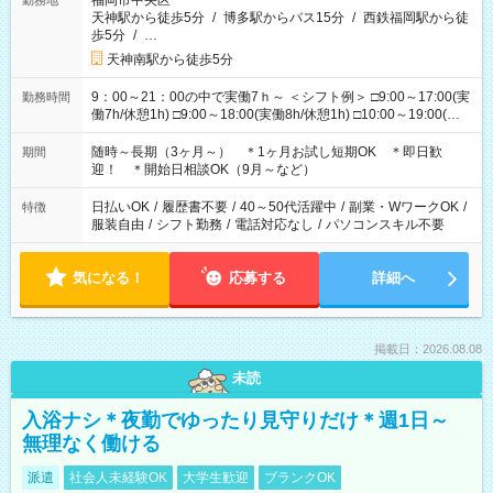
福岡市中央区
勤務地
天神駅から徒歩5分
/
博多駅からバス15分
/
西鉄福岡駅から徒
歩5分
/
…
天神南駅から徒歩5分
9：00～21：00の中で実働7ｈ～ ＜シフト例＞ □9:00～17:00(実
勤務時間
働7h/休憩1h) □9:00～18:00(実働8h/休憩1h) □10:00～19:00(実
働8h/休憩1h) □11:00～20:00(実働8h/休憩1h) □12:00～20:00(実
働7h/休憩1h) □12:00～21:00(実働7h/休憩1h) ＊固定OK ＊選べ
随時～長期（3ヶ月～） ＊1ヶ月お試し短期OK ＊即日歓
期間
る時間帯！
迎！ ＊開始日相談OK（9月～など）
日払いOK
/
履歴書不要
/
40～50代活躍中
/
副業・WワークOK
/
特徴
服装自由
/
シフト勤務
/
電話対応なし
/
パソコンスキル不要
気になる！
応募する
詳細へ
掲載日：2026.08.08
未読
入浴ナシ＊夜勤でゆったり見守りだけ＊週1日～
無理なく働ける
派遣
社会人未経験OK
大学生歓迎
ブランクOK