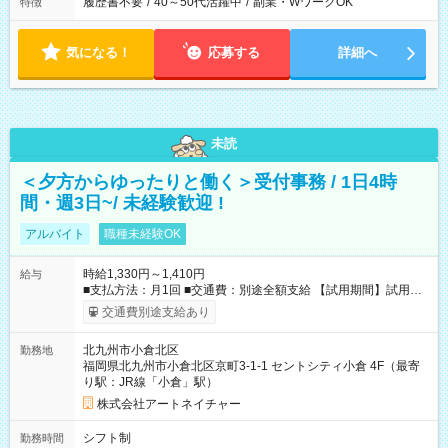
履歴書不要
/
40～50代活躍中
/
副業・WワークOK
特徴
気になる！
応募する
詳細へ
未読
＜夕方からゆったりと働く＞受付事務 / 1日4時
間・週3日~/ 未経験歓迎 !
アルバイト
職種未経験OK
時給1,330円～1,410円
給与
■支払方法：月1回 ■交通費：別途全額支給 【試用期間】試用期
間あり 試用期間の長さ：6ヶ月 雇用形態、給与は本採用時と同
交通費別途支給あり
じです。
北九州市小倉北区
勤務地
福岡県北九州市小倉北区京町3-1-1 セントシティ小倉 4F（最寄
り駅：JR線「小倉」駅）
株式会社アートネイチャー
シフト制
勤務時間