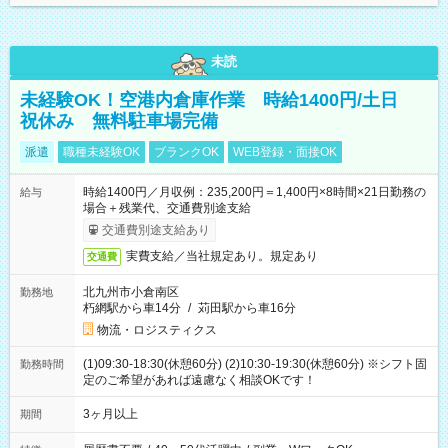
未読
未経験OK！空港内倉庫作業 時給1400円/土日
祝休み 無料駐車場完備
派遣
職種未経験OK
ブランクOK
WEB登録・面接OK
時給1400円／月収例：235,200円＝1,400円×8時間×21日勤務の
給与
場合＋残業代、交通費別途支給
交通費別途支給あり
実費支給／当社規定あり。規定あり
交通費
北九州市小倉南区
勤務地
朽網駅から車14分
/
苅田駅から車16分
物流・ロジスティクス
(1)09:30-18:30(休憩60分) (2)10:30-19:30(休憩60分) ※シフト固
勤務時間
定のご希望があれば遠慮なく相談OKです！
3ヶ月以上
期間