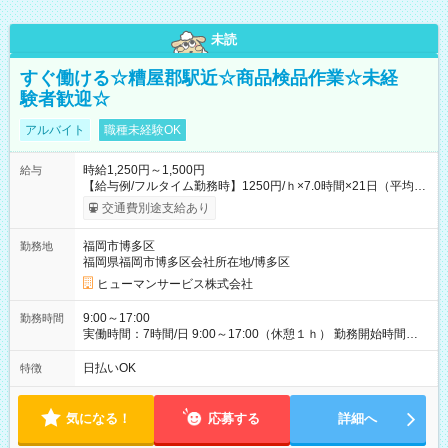
未読
すぐ働ける☆糟屋郡駅近☆商品検品作業☆未経
験者歓迎☆
アルバイト
職種未経験OK
時給1,250円～1,500円
給与
【給与例/フルタイム勤務時】1250円/ｈ×7.0時間×21日（平均
値）=183,750円 別途交通費支給（会社規定有）、残業/休日手当
交通費別途支給あり
支給、 フルタイムの募集になりますが、働く日数や時間につい
て若干の調整により働くことが出来る場合（子育て等の要件な
福岡市博多区
勤務地
ど）は、ご希望状況をヒヤリングして調整できることがありま
福岡県福岡市博多区会社所在地/博多区
す。応募時に、ご相談頂きます様お願いします。 ※公共交通機
関、駐車場あり。（粕屋郡） 【試用期間】試用期間なし
ヒューマンサービス株式会社
9:00～17:00
勤務時間
実働時間：7時間/日 9:00～17:00（休憩１ｈ） 勤務開始時間等
の調整も受けたまります。 （例：10時から17時 など） お気軽
にご相談・お問い合わせをメールで返信してください。
日払いOK
特徴
気になる！
応募する
詳細へ