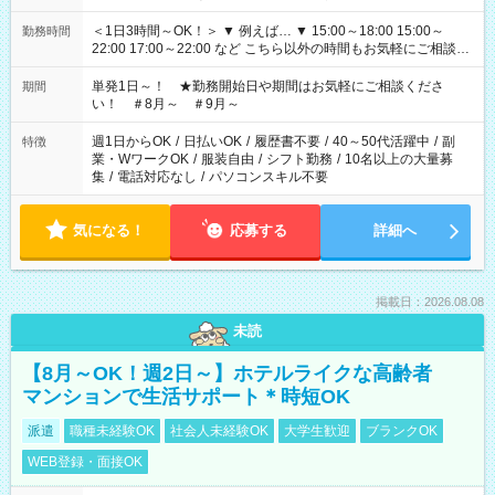
＜1日3時間～OK！＞ ▼ 例えば… ▼ 15:00～18:00 15:00～
勤務時間
22:00 17:00～22:00 など こちら以外の時間もお気軽にご相談く
ださい！
単発1日～！ ★勤務開始日や期間はお気軽にご相談くださ
期間
い！ ＃8月～ ＃9月～
週1日からOK
/
日払いOK
/
履歴書不要
/
40～50代活躍中
/
副
特徴
業・WワークOK
/
服装自由
/
シフト勤務
/
10名以上の大量募
集
/
電話対応なし
/
パソコンスキル不要
気になる！
応募する
詳細へ
掲載日：2026.08.08
未読
【8月～OK！週2日～】ホテルライクな高齢者
マンションで生活サポート＊時短OK
派遣
職種未経験OK
社会人未経験OK
大学生歓迎
ブランクOK
WEB登録・面接OK