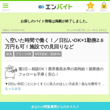
0
メニュー
気になる！
ログイン
お探しのバイト情報は掲載が終了しました。
掲載日 :2026
/
07
/
26
No.CSKO鹿児島_14・SKG【本社】
＼空いた時間で働く！／日払いOK×1勤務2.6
万円も可！施設での見回りなど
派遣
ブランクOK
WEB登録・面接OK
週1日～相談OK！業界最高水準の高時給！就業後の
フォローも手厚く安心！
▼日払い対応〇とにかくすぐに収入がほしい方必見！急な出費等で
...
もっとみる
あなたの閲覧履歴からのオススメ