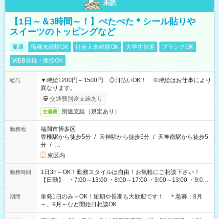
未読
【1日～＆3時間～！】ぺたぺた＊シール貼りや
スイーツのトッピングなど
派遣
職種未経験OK
社会人未経験OK
大学生歓迎
ブランクOK
WEB登録・面接OK
▼時給1200円～1500円 ◎日払いOK！ ※時給はお仕事により
給与
異なります。
交通費別途支給あり
別途支給（規定あり）
交通費
福岡市博多区
勤務地
香椎駅から徒歩5分
/
天神駅から徒歩5分
/
天神南駅から徒歩5
分
/
…
東区内
1日3h～OK！勤務スタイルは自由！お気軽にご相談下さい！
勤務時間
【日勤】 ・7:00～13:00 ・8:00～17:00 ・9:00～13:00 ・9:00
～18:00 ・10:00～19:00 ・13:00～18:00 ・15:00～20:00 ・
16:00～19:00 【夜勤】 ・17:00～21:00 ・18:00～23:00 ・
単発1日のみ～OK！短期や長期も大歓迎です！ ＊急募：8月
期間
21:00～翌6:00 ・23:00～翌8:00 など（他時間多数あり！）
～、9月～など開始日相談OK