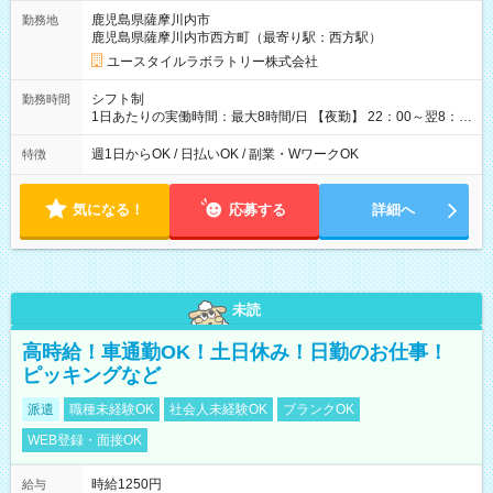
=16万1,280円 【試用期間】試用期間あり 試用期間の長さ：2ヶ
鹿児島県薩摩川内市
勤務地
月 ※ 雇用形態と給与に、本採用時と異なる部分があります。 雇
鹿児島県薩摩川内市西方町（最寄り駅：西方駅）
用形態：本採用時と同じです。 給与：時給 1,460円以上
ユースタイルラボラトリー株式会社
シフト制
勤務時間
1日あたりの実働時間：最大8時間/日 【夜勤】 22：00～翌8：
00 ※週1日～OK ／ 夜勤専従 ※上記の時間内で8時間勤務（休憩
1時間）ご利用者様により、時間は異なります。 ※曜日固定（毎
週1日からOK / 日払いOK / 副業・WワークOK
特徴
週同じ曜日での勤務となります）
気になる！
応募する
詳細へ
未読
高時給！車通勤OK！土日休み！日勤のお仕事！
ピッキングなど
派遣
職種未経験OK
社会人未経験OK
ブランクOK
WEB登録・面接OK
時給1250円
給与