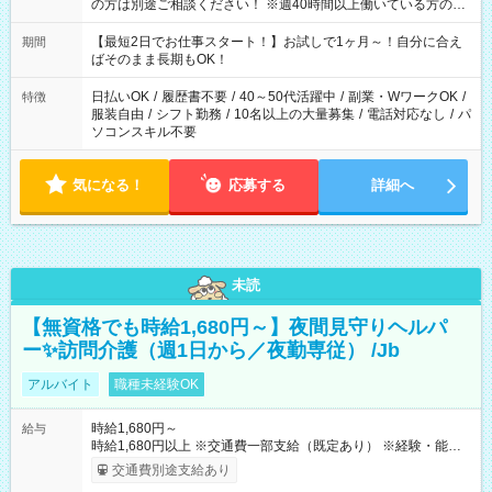
の方は別途ご相談ください！ ※週40時間以上働いている方のW
ワークはNG
【最短2日でお仕事スタート！】お試しで1ヶ月～！自分に合え
期間
ばそのまま長期もOK！
日払いOK
/
履歴書不要
/
40～50代活躍中
/
副業・WワークOK
/
特徴
服装自由
/
シフト勤務
/
10名以上の大量募集
/
電話対応なし
/
パ
ソコンスキル不要
気になる！
応募する
詳細へ
未読
【無資格でも時給1,680円～】夜間見守りヘルパ
ー✨訪問介護（週1日から／夜勤専従） /Jb
アルバイト
職種未経験OK
時給1,680円～
給与
時給1,680円以上 ※交通費一部支給（既定あり） ※経験・能力を
考慮して決定します 【収入例】 週1回勤務の場合：1,680円×8時
交通費別途支給あり
間×4回=5万3,760円 週3回勤務の場合：1,680円×8時間×12回