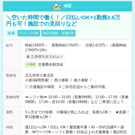
未読
＼空いた時間で働く！／日払いOK×1勤務2.6万
円も可！施設での見回りなど
派遣
ブランクOK
WEB登録・面接OK
時給1450円～ 夜勤時給1760円～ 日収2.6万円～（夜勤時給
給与
1760円×15h）
交通費別途支給あり
交通費全額支給
交通費
北九州市小倉北区
勤務地
小倉(福岡県)駅
/
西小倉駅
/
南小倉駅
/
…
介護施設や病院 ※ご自宅近辺からご案内可能
≪シフト例≫ 10:00～15:00（実働5時間） 12:00～17:00（実働
勤務時間
5時間） 17:00～翌10:00（実働15時間）など ご希望に応じて、
働く時間は調整できます！ お気軽に担当へ相談ください！
3ヵ月までの短期 ※職場が気に入れば、長期もOK！ ★急募！
期間
即日勤務もOK！
週1日からOK
/
日払いOK
/
履歴書不要
/
40～50代活躍中
/
副
特徴
業・WワークOK
/
シフト勤務
/
10名以上の大量募集
/
電話対応