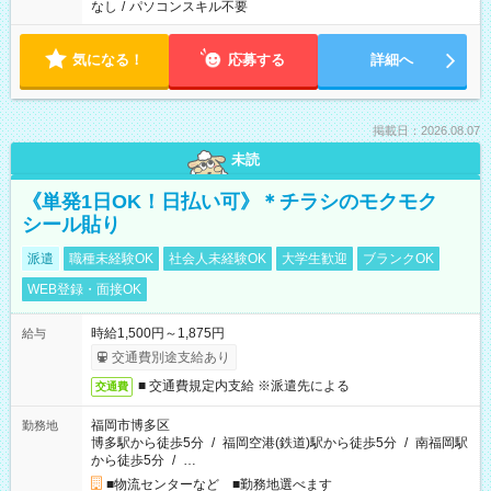
なし
/
パソコンスキル不要
気になる！
応募する
詳細へ
掲載日：2026.08.07
未読
《単発1日OK！日払い可》＊チラシのモクモク
シール貼り
派遣
職種未経験OK
社会人未経験OK
大学生歓迎
ブランクOK
WEB登録・面接OK
時給1,500円～1,875円
給与
交通費別途支給あり
■ 交通費規定内支給 ※派遣先による
交通費
福岡市博多区
勤務地
博多駅から徒歩5分
/
福岡空港(鉄道)駅から徒歩5分
/
南福岡駅
から徒歩5分
/
…
■物流センターなど ■勤務地選べます