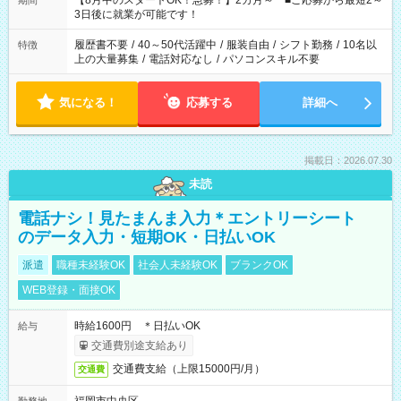
【8月中のスタートOK！急募！】2カ月～ ■ご応募から最短2～
期間
ね。 ※Wワーク希望の方へ 今ご覧のお仕事で希望する勤務時間
3日後に就業が可能です！
と、もう1つのお仕事の勤務時間。 合計で週40時間を超える場
合は応募できません。
履歴書不要
/
40～50代活躍中
/
服装自由
/
シフト勤務
/
10名以
特徴
上の大量募集
/
電話対応なし
/
パソコンスキル不要
気になる！
応募する
詳細へ
掲載日：2026.07.30
未読
電話ナシ！見たまんま入力＊エントリーシート
のデータ入力・短期OK・日払いOK
派遣
職種未経験OK
社会人未経験OK
ブランクOK
WEB登録・面接OK
時給1600円 ＊日払いOK
給与
交通費別途支給あり
交通費支給（上限15000円/月）
交通費