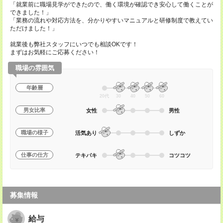
「就業前に職場見学ができたので、働く環境が確認でき安心して働くことが
できました！」
「業務の流れや対応方法を、分かりやすいマニュアルと研修制度で教えてい
ただけました！」
就業後も弊社スタッフにいつでも相談OKです！
まずはお気軽にご応募ください！
職場の雰囲気
年齢層
20代
30
40
50
60
男女比率
女性
男性
職場の様子
活気あり
しずか
仕事の仕方
テキパキ
コツコツ
募集情報
給与