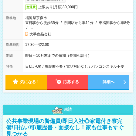
上限あり(月額)30,000円
交通費
福岡県宗像市
勤務地
東郷駅から徒歩35分
/
赤間駅から車11分
/
東福間駅から車8分
/
…
大手食品会社
17:30～翌2:00
勤務時間
即日～10月末までの短期（長期相談可）
期間
日払いOK
/
履歴書不要
/
電話対応なし
/
パソコンスキル不要
特徴
気になる！
応募する
詳細へ
未読
公共事業現場の警備員/即日入社◎家電付き寮完
備/日払い可/履歴書・面接なし！家も仕事もすぐ
見つかる