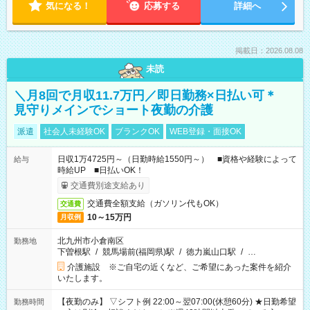
気になる！
応募する
詳細へ
掲載日：2026.08.08
未読
＼月8回で月収11.7万円／即日勤務×日払い可＊
見守りメインでショート夜勤の介護
派遣
社会人未経験OK
ブランクOK
WEB登録・面接OK
日収1万4725円～（日勤時給1550円～） ■資格や経験によって
給与
時給UP ■日払いOK！
交通費別途支給あり
交通費全額支給（ガソリン代もOK）
交通費
10～15万円
月収例
北九州市小倉南区
勤務地
下曽根駅
/
競馬場前(福岡県)駅
/
徳力嵐山口駅
/
…
介護施設 ※ご自宅の近くなど、ご希望にあった案件を紹介
いたします。
【夜勤のみ】 ▽シフト例 22:00～翌07:00(休憩60分) ★日勤希望
勤務時間