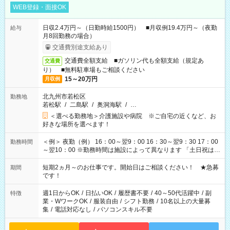
WEB登録・面接OK
日収2.4万円～（日勤時給1500円） ■月収例19.4万円～（夜勤
給与
月8回勤務の場合）
交通費別途支給あり
交通費全額支給 ■ガソリン代も全額支給（規定あ
交通費
り） ■無料駐車場もご相談ください
15～20万円
月収例
北九州市若松区
勤務地
若松駅
/
二島駅
/
奥洞海駅
/
…
＜選べる勤務地＞介護施設や病院 ※ご自宅の近くなど、お
好きな場所を選べます！
＜例＞ 夜勤（例） 16：00～翌9：00 16：30～翌9：30 17：00
勤務時間
～翌10：00 ※勤務時間は施設によって異なります 「土日祝は休
みたい」 「しっかり稼ぎたい」 「もう少し遅い時間から始めた
い」など ご希望にあったお仕事をご案内いたします。 ※未経験
短期2ヵ月～のお仕事です。開始日はご相談ください！ ★急募
期間
の方の場合は1～2ヶ月間は日中での仕事を経験いただき、 お
です！
仕事に慣れてからの夜勤になります。 ★家庭の都合でお休みが
必要な場合も遠慮なくご相談ください。
週1日からOK
/
日払いOK
/
履歴書不要
/
40～50代活躍中
/
副
特徴
業・WワークOK
/
服装自由
/
シフト勤務
/
10名以上の大量募
集
/
電話対応なし
/
パソコンスキル不要