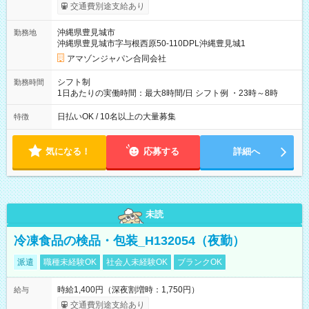
まで昇給の機会があります。 ■正社員登用制度あり ※月末締/翌
交通費別途支給あり
月25日支払い ※時間外手当、別途支給 ※深夜割増賃金 (22:00～
翌5:00までは時給が25%UPします) ☆給与前払い制度有！
沖縄県豊見城市
勤務地
☆Amazon直雇用で安定して働けます！ 【試用期間】試用期間
沖縄県豊見城市字与根西原50-110DPL沖縄豊見城1
あり 試用期間の長さ：1週間 雇用形態、給与は本採用時と同じ
です。
アマゾンジャパン合同会社
シフト制
勤務時間
1日あたりの実働時間：最大8時間/日 シフト例 ・23時～8時
日払いOK / 10名以上の大量募集
特徴
気になる！
応募する
詳細へ
未読
冷凍食品の検品・包装_H132054（夜勤）
派遣
職種未経験OK
社会人未経験OK
ブランクOK
時給1,400円（深夜割増時：1,750円）
給与
交通費別途支給あり