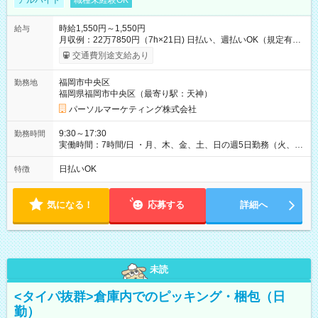
アルバイト
職種未経験OK
時給1,550円～1,550円
給与
月収例：22万7850円（7h×21日) 日払い、週払いOK（規定有
り） 【試用期間】試用期間なし
交通費別途支給あり
福岡市中央区
勤務地
福岡県福岡市中央区（最寄り駅：天神）
パーソルマーケティング株式会社
9:30～17:30
勤務時間
実働時間：7時間/日 ・月、木、金、土、日の週5日勤務（火、水
は固定休です／GW、お盆、年末年始等、長期休暇有り！） ・
ワンシフト！ ・残業ほぼナシ（0～5h/月）
日払いOK
特徴
気になる！
応募する
詳細へ
未読
<タイパ抜群>倉庫内でのピッキング・梱包（日
勤）