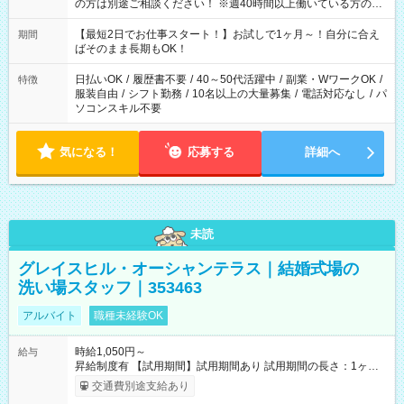
の方は別途ご相談ください！ ※週40時間以上働いている方のW
ワークはNG
【最短2日でお仕事スタート！】お試しで1ヶ月～！自分に合え
期間
ばそのまま長期もOK！
日払いOK
/
履歴書不要
/
40～50代活躍中
/
副業・WワークOK
/
特徴
服装自由
/
シフト勤務
/
10名以上の大量募集
/
電話対応なし
/
パ
ソコンスキル不要
気になる！
応募する
詳細へ
未読
グレイスヒル・オーシャンテラス｜結婚式場の
洗い場スタッフ｜353463
アルバイト
職種未経験OK
時給1,050円～
給与
昇給制度有 【試用期間】試用期間あり 試用期間の長さ：1ヶ月
雇用形態、給与は本採用時と同じです。
交通費別途支給あり