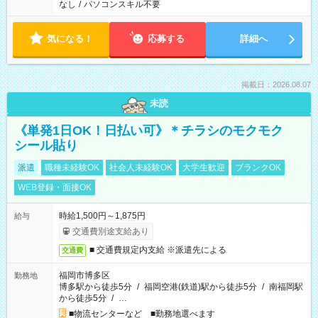
なし
/
パソコンスキル不要
気になる！
応募する
詳細へ
掲載日：2026.08.07
未読
《単発1日OK！日払い可》＊チラシのモクモク
シール貼り
派遣
職種未経験OK
社会人未経験OK
大学生歓迎
ブランクOK
WEB登録・面接OK
時給1,500円～1,875円
給与
交通費別途支給あり
■ 交通費規定内支給 ※派遣先による
交通費
福岡市博多区
勤務地
博多駅から徒歩5分
/
福岡空港(鉄道)駅から徒歩5分
/
南福岡駅
から徒歩5分
/
…
■物流センターなど ■勤務地選べます