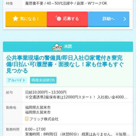
履歴書不要
/
40～50代活躍中
/
副業・WワークOK
特徴
気になる！
応募する
詳細へ
未読
公共事業現場の警備員/即日入社◎家電付き寮完
備/日払い可/履歴書・面接なし！家も仕事もすぐ
見つかる
アルバイト
職種未経験OK
日給10,000円～13,500円
給与
※交通誘導2級保有者は12000円スタート！ 入社祝い金4000円
【試用期間】試用期間なし
福岡県久留米市
勤務地
福岡県久留米市
フリック株式会社
8:00～17:00
勤務時間
実働時間：8時間/日 （休憩60分） 残業はありません。 ※短期の