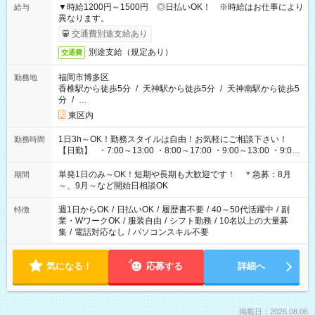
▼時給1200円～1500円 ◎日払いOK！ ※時給はお仕事により
給与
異なります。
交通費別途支給あり
別途支給（規定あり）
交通費
福岡市博多区
勤務地
香椎駅から徒歩5分
/
天神駅から徒歩5分
/
天神南駅から徒歩5
分
/
…
東区内
1日3h～OK！勤務スタイルは自由！お気軽にご相談下さい！
勤務時間
【日勤】 ・7:00～13:00 ・8:00～17:00 ・9:00～13:00 ・9:00
～18:00 ・10:00～19:00 ・13:00～18:00 ・15:00～20:00 ・
16:00～19:00 【夜勤】 ・17:00～21:00 ・18:00～23:00 ・
単発1日のみ～OK！短期や長期も大歓迎です！ ＊急募：8月
期間
21:00～翌6:00 ・23:00～翌8:00 など（他時間多数あり！）
～、9月～など開始日相談OK
週1日からOK
/
日払いOK
/
履歴書不要
/
40～50代活躍中
/
副
特徴
業・WワークOK
/
服装自由
/
シフト勤務
/
10名以上の大量募
集
/
電話対応なし
/
パソコンスキル不要
気になる！
応募する
詳細へ
掲載日：2026.08.06