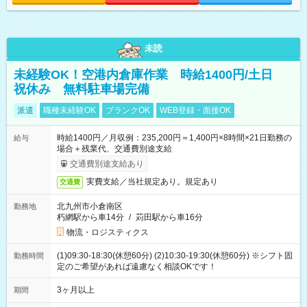
未読
未経験OK！空港内倉庫作業 時給1400円/土日
祝休み 無料駐車場完備
派遣
職種未経験OK
ブランクOK
WEB登録・面接OK
時給1400円／月収例：235,200円＝1,400円×8時間×21日勤務の
給与
場合＋残業代、交通費別途支給
交通費別途支給あり
実費支給／当社規定あり。規定あり
交通費
北九州市小倉南区
勤務地
朽網駅から車14分
/
苅田駅から車16分
物流・ロジスティクス
(1)09:30-18:30(休憩60分) (2)10:30-19:30(休憩60分) ※シフト固
勤務時間
定のご希望があれば遠慮なく相談OKです！
3ヶ月以上
期間