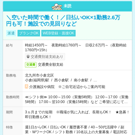
未読
＼空いた時間で働く！／日払いOK×1勤務2.6万
円も可！施設での見回りなど
派遣
ブランクOK
WEB登録・面接OK
時給1450円～ 夜勤時給1760円～ 日収2.6万円～（夜勤時給
給与
1760円×15h）
交通費別途支給あり
交通費全額支給
交通費
北九州市小倉北区
勤務地
小倉(福岡県)駅
/
西小倉駅
/
南小倉駅
/
…
介護施設や病院 ※ご自宅近辺からご案内可能
≪シフト例≫ 10:00～15:00（実働5時間） 12:00～17:00（実働
勤務時間
5時間） 17:00～翌10:00（実働15時間）など ご希望に応じて、
働く時間は調整できます！ お気軽に担当へ相談ください！
3ヵ月までの短期 ※職場が気に入れば、長期もOK！ ★急募！
期間
即日勤務もOK！
週1日からOK
/
日払いOK
/
履歴書不要
/
40～50代活躍中
/
副
特徴
業・WワークOK
/
シフト勤務
/
10名以上の大量募集
/
電話対応