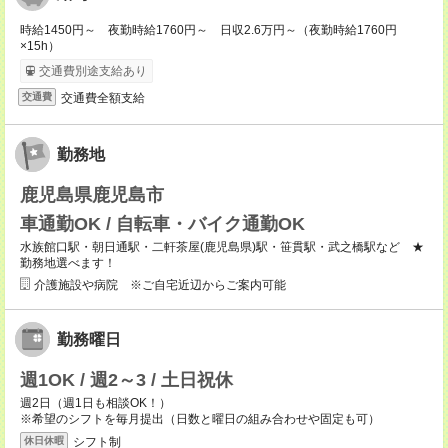
時給1450円～ 夜勤時給1760円～ 日収2.6万円～（夜勤時給1760円
×15h）
交通費別途支給あり
交通費全額支給
交通費
勤務地
鹿児島県鹿児島市
車通勤OK / 自転車・バイク通勤OK
水族館口駅・朝日通駅・二軒茶屋(鹿児島県)駅・笹貫駅・武之橋駅など ★
勤務地選べます！
介護施設や病院 ※ご自宅近辺からご案内可能
勤務曜日
週1OK / 週2～3 / 土日祝休
週2日（週1日も相談OK！）
※希望のシフトを毎月提出（日数と曜日の組み合わせや固定も可）
シフト制
休日休暇