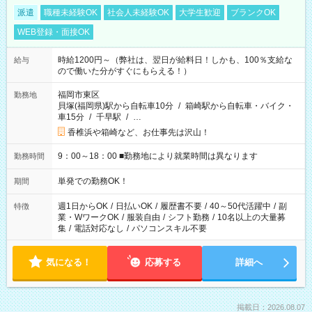
派遣
職種未経験OK
社会人未経験OK
大学生歓迎
ブランクOK
WEB登録・面接OK
時給1200円～（弊社は、翌日が給料日！しかも、100％支給な
給与
ので働いた分がすぐにもらえる！）
福岡市東区
勤務地
貝塚(福岡県)駅から自転車10分
/
箱崎駅から自転車・バイク・
車15分
/
千早駅
/
…
香椎浜や箱崎など、お仕事先は沢山！
9：00～18：00 ■勤務地により就業時間は異なります
勤務時間
単発での勤務OK！
期間
週1日からOK
/
日払いOK
/
履歴書不要
/
40～50代活躍中
/
副
特徴
業・WワークOK
/
服装自由
/
シフト勤務
/
10名以上の大量募
集
/
電話対応なし
/
パソコンスキル不要
気になる！
応募する
詳細へ
掲載日：2026.08.07