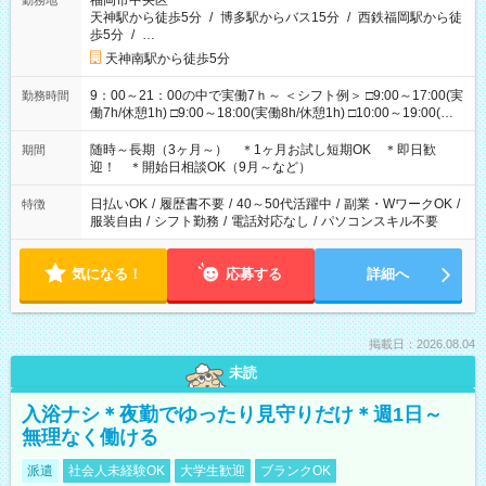
福岡市中央区
勤務地
天神駅から徒歩5分
/
博多駅からバス15分
/
西鉄福岡駅から徒
歩5分
/
…
天神南駅から徒歩5分
9：00～21：00の中で実働7ｈ～ ＜シフト例＞ □9:00～17:00(実
勤務時間
働7h/休憩1h) □9:00～18:00(実働8h/休憩1h) □10:00～19:00(実
働8h/休憩1h) □11:00～20:00(実働8h/休憩1h) □12:00～20:00(実
働7h/休憩1h) □12:00～21:00(実働7h/休憩1h) ＊固定OK ＊選べ
随時～長期（3ヶ月～） ＊1ヶ月お試し短期OK ＊即日歓
期間
る時間帯！
迎！ ＊開始日相談OK（9月～など）
日払いOK
/
履歴書不要
/
40～50代活躍中
/
副業・WワークOK
/
特徴
服装自由
/
シフト勤務
/
電話対応なし
/
パソコンスキル不要
気になる！
応募する
詳細へ
掲載日：2026.08.04
未読
入浴ナシ＊夜勤でゆったり見守りだけ＊週1日～
無理なく働ける
派遣
社会人未経験OK
大学生歓迎
ブランクOK