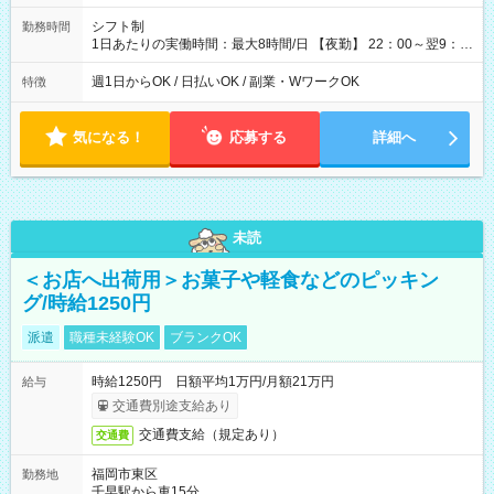
シフト制
勤務時間
1日あたりの実働時間：最大8時間/日 【夜勤】 22：00～翌9：
00 ※週1日～OK ／ 夜勤専従 ＊＊ 勤務時間例 ＊＊ ■22時か
ら翌7時 ■23時から翌8時 ■24時から翌9時 など ※上記の時間
週1日からOK / 日払いOK / 副業・WワークOK
特徴
内で8時間勤務（休憩1時間）ご利用者様により、時間は異なり
ます。 ※曜日固定（毎週同じ曜日での勤務となります）
気になる！
応募する
詳細へ
未読
＜お店へ出荷用＞お菓子や軽食などのピッキン
グ/時給1250円
派遣
職種未経験OK
ブランクOK
時給1250円 日額平均1万円/月額21万円
給与
交通費別途支給あり
交通費支給（規定あり）
交通費
福岡市東区
勤務地
千早駅から車15分