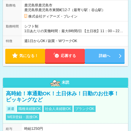
鹿児島県鹿児島市
勤務地
鹿児島県鹿児島市東開町12-7（最寄り駅：谷山駅）
株式会社ディアーズ・ブレイン
シフト制
勤務時間
1日あたりの実働時間：最大8時間/日 【土日祝】11：00～22：
00/実働6～8時間 週1～2日勤務相談可 【勤務期間】6か月以上
週1日からOK / 副業・WワークOK
特徴
気になる！
応募する
詳細へ
未読
高時給！車通勤OK！土日休み！日勤のお仕事！
ピッキングなど
派遣
職種未経験OK
社会人未経験OK
ブランクOK
WEB登録・面接OK
時給1250円
給与