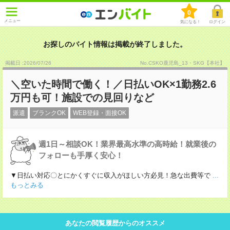
0
メニュー
気になる！
ログイン
お探しのバイト情報は掲載が終了しました。
掲載日 :2026
/
07
/
26
No.CSKO鹿児島_13・SKG【本社】
＼空いた時間で働く！／日払いOK×1勤務2.6
万円も可！施設での見回りなど
派遣
ブランクOK
WEB登録・面接OK
週1日～相談OK！業界最高水準の高時給！就業後の
フォローも手厚く安心！
▼日払い対応〇とにかくすぐに収入がほしい方必見！急な出費等で
...
もっとみる
あなたの閲覧履歴からのオススメ