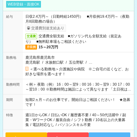
WEB登録・面接OK
日収2.4万円～（日勤時給1450円） ■月収例19.4万円～（夜勤
給与
月8回勤務の場合）
交通費別途支給あり
交通費全額支給 ■ガソリン代も全額支給（規定あ
交通費
り） ■無料駐車場もご相談ください
15～20万円
月収例
鹿児島県鹿児島市
勤務地
鹿児島駅
/
水族館口駅
/
五位野駅
/
…
＜選べる勤務地＞介護施設や病院 ※ご自宅の近くなど、お
好きな場所を選べます！
＜例＞ 夜勤（例） 16：00～翌9：00 16：30～翌9：30 17：00
勤務時間
～翌10：00 ※勤務時間は施設によって異なります 「土日祝は休
みたい」 「しっかり稼ぎたい」 「もう少し遅い時間から始めた
い」など ご希望にあったお仕事をご案内いたします。 ※未経験
短期2ヵ月～のお仕事です。開始日はご相談ください！ ★急募
期間
の方の場合は1～2ヶ月間は日中での仕事を経験いただき、 お
です！
仕事に慣れてからの夜勤になります。 ★家庭の都合でお休みが
必要な場合も遠慮なくご相談ください。
週1日からOK
/
日払いOK
/
履歴書不要
/
40～50代活躍中
/
副
特徴
業・WワークOK
/
服装自由
/
シフト勤務
/
10名以上の大量募
集
/
電話対応なし
/
パソコンスキル不要