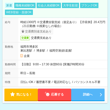
派遣
職種未経験OK
社会人未経験OK
大学生歓迎
ブランクOK
WEB登録・面接OK
時給1300円 ※交通費全額支給（規定あり） 【月収例】20.4万円
給与
（21日勤務 ※残業なしの場合）
交通費別途支給あり
交通費支給あり
交通費
福岡市博多区
勤務地
東比恵駅
/
博多駅
/
福岡空港(鉄道)駅
企業
【日勤】 9:00～17:30 休憩60分 [実働]7時間30分
勤務時間
即日～長期
期間
日払いOK
/
履歴書不要
/
電話対応なし
/
パソコンスキル不要
特徴
気になる！
応募する
詳細へ