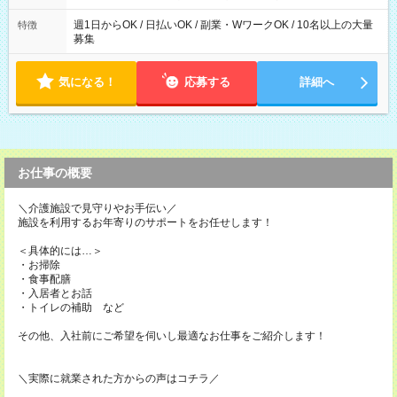
募集は行っておりません。予めご了承くださいませ。
週1日からOK / 日払いOK / 副業・WワークOK / 10名以上の大量
特徴
募集
気になる！
応募する
詳細へ
お仕事の概要
＼介護施設で見守りやお手伝い／
施設を利用するお年寄りのサポートをお任せします！
＜具体的には…＞
・お掃除
・食事配膳
・入居者とお話
・トイレの補助 など
その他、入社前にご希望を伺いし最適なお仕事をご紹介します！
＼実際に就業された方からの声はコチラ／