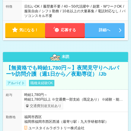
（日雇い派遣の原則禁止）により、短時間・短期間の就業はご
案内が難しい場合があります
日払いOK
/
履歴書不要
/
40～50代活躍中
/
副業・WワークOK
/
特徴
服装自由
/
シフト勤務
/
10名以上の大量募集
/
電話対応なし
/
パ
ソコンスキル不要
気になる！
応募する
詳細へ
未読
【無資格でも時給1,780円～】夜間見守りヘルパ
ー✨訪問介護（週1日から／夜勤専従） /Jb
アルバイト
職種未経験OK
時給1,780円～
給与
時給1,780円以上 ※交通費一部支給（既定あり） ※経験・能力を
考慮して決定します 【収入例】 週1回勤務の場合：1,780円×8時
交通費別途支給あり
間×4回=5万6,960円 週3回勤務の場合：1,780円×8時間×12回
=17万0,880円 【試用期間】試用期間あり 試用期間の長さ：2ヶ
福岡市西区
勤務地
月 ※ 雇用形態と給与に、本採用時と異なる部分があります。 雇
福岡県福岡市西区西浦（最寄り駅：九大学研都市駅）
用形態：本採用時と同じです。 給与：時給 1,490円以上
ユースタイルラボラトリー株式会社