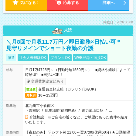
気になる！
応募する
詳細へ
掲載日：2026.08.08
未読
＼月8回で月収11.7万円／即日勤務×日払い可＊
見守りメインでショート夜勤の介護
派遣
社会人未経験OK
ブランクOK
WEB登録・面接OK
日収1万4725円～（日勤時給1550円～） ■資格や経験によって
給与
時給UP ■日払いOK！
交通費別途支給あり
交通費全額支給（ガソリン代もOK）
交通費
10～15万円
月収例
北九州市小倉南区
勤務地
下曽根駅
/
競馬場前(福岡県)駅
/
徳力嵐山口駅
/
…
介護施設 ※ご自宅の近くなど、ご希望にあった案件を紹介
いたします。
【夜勤のみ】 ▽シフト例 22:00～翌07:00(休憩60分) ★日勤希望
勤務時間