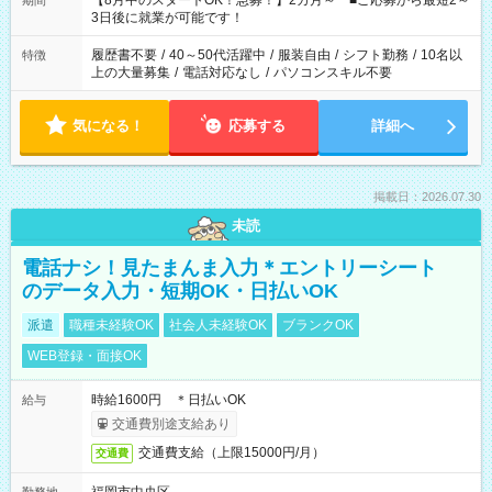
【8月中のスタートOK！急募！】2カ月～ ■ご応募から最短2～
期間
ね。 ※Wワーク希望の方へ 今ご覧のお仕事で希望する勤務時間
3日後に就業が可能です！
と、もう1つのお仕事の勤務時間。 合計で週40時間を超える場
合は応募できません。
履歴書不要
/
40～50代活躍中
/
服装自由
/
シフト勤務
/
10名以
特徴
上の大量募集
/
電話対応なし
/
パソコンスキル不要
気になる！
応募する
詳細へ
掲載日：2026.07.30
未読
電話ナシ！見たまんま入力＊エントリーシート
のデータ入力・短期OK・日払いOK
派遣
職種未経験OK
社会人未経験OK
ブランクOK
WEB登録・面接OK
時給1600円 ＊日払いOK
給与
交通費別途支給あり
交通費支給（上限15000円/月）
交通費