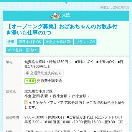
掲載日：2026.08.05
未読
【オープニング募集】おばあちゃんのお散歩付
き添いも仕事の1つ
派遣
職種未経験OK
社会人未経験OK
ブランクOK
WEB登録・面接OK
無資格未経験：時給1350円～ ■週払いOK ■扶養内OK ■日
給与
収1万800円以上
交通費別途支給あり
交通費全額支給
交通費
北九州市小倉北区
勤務地
小倉(福岡県)駅
/
西小倉駅
/
南小倉駅
/
…
≪自宅からドアtoドアで30分以内！≫ご希望の勤務地を紹介
します。
9:00～18:00（休憩60分） ■ご希望があれば下記シフトもOK！
勤務時間
早番 7:00～16:00 遅番 10:00～19:00 夜勤 16:30～翌9:30 「家族
と休みを合わせたい」 「余裕を持って夕飯の準備がしたい」
「できれば残業はしたくない」 など、ご希望を教えてください