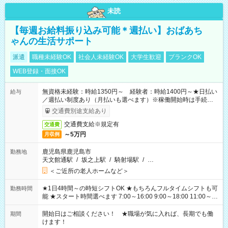
未読
【毎週お給料振り込み可能＊週払い】おばあち
ゃんの生活サポート
派遣
職種未経験OK
社会人未経験OK
大学生歓迎
ブランクOK
WEB登録・面接OK
無資格未経験：時給1350円～ 経験者：時給1400円～★日払い
給与
／週払い制度あり（月払いも選べます）※稼働開始時は手続き完
了次第のお支払いとなります。
交通費別途支給あり
交通費支給※規定有
交通費
～5万円
月収例
鹿児島県鹿児島市
勤務地
天文館通駅
/
坂之上駅
/
騎射場駅
/
…
＜ご近所の老人ホームなど＞
★1日4時間～の時短シフトOK ★もちろんフルタイムシフトも可
勤務時間
能 ★スタート時間選べます 7:00～16:00 9:00～18:00 11:00～
20:00 など 残業なし！ ※Wワークの場合、他のお仕事と合わせ
週40時間超の就業はご案内できません ※法令に基づき、週20時
開始日はご相談ください！ ★職場が気に入れば、長期でも働
期間
間以上勤務は社会保険への加入対象となります ※労働者派遣法
けます！