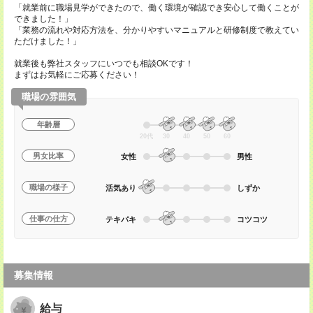
「就業前に職場見学ができたので、働く環境が確認でき安心して働くことが
できました！」
「業務の流れや対応方法を、分かりやすいマニュアルと研修制度で教えてい
ただけました！」
就業後も弊社スタッフにいつでも相談OKです！
まずはお気軽にご応募ください！
職場の雰囲気
年齢層
20代
30
40
50
60
男女比率
女性
男性
職場の様子
活気あり
しずか
仕事の仕方
テキパキ
コツコツ
募集情報
給与