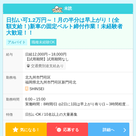
未読
日払い可1.2万円～！月の半分は早上がり！(全
額支給！)新車の固定ベルト締付作業！未経験者
大歓迎！！
アルバイト
職種未経験OK
日給12,000円～18,000円
給与
【試用期間】試用期間なし
交通費別途支給あり
北九州市門司区
勤務地
福岡県北九州市門司区新門司北
SHINSEI
6:00～15:00
勤務時間
実働時間：8時間/日 ◎2日に1回は早上がり有り(1～3時間程度)
◎月残業5～10時間程度
日払いOK / 10名以上の大量募集
特徴
気になる！
応募する
詳細へ