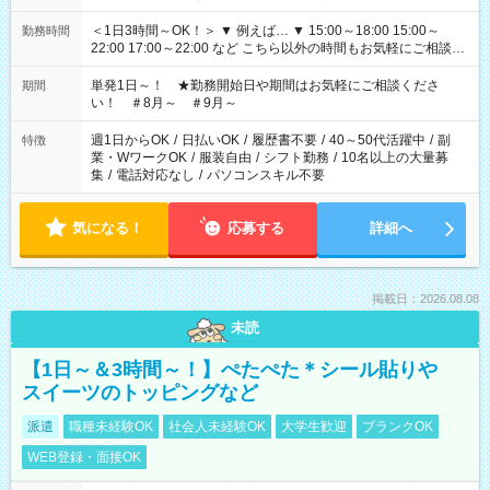
＜1日3時間～OK！＞ ▼ 例えば… ▼ 15:00～18:00 15:00～
勤務時間
22:00 17:00～22:00 など こちら以外の時間もお気軽にご相談く
ださい！
単発1日～！ ★勤務開始日や期間はお気軽にご相談くださ
期間
い！ ＃8月～ ＃9月～
週1日からOK
/
日払いOK
/
履歴書不要
/
40～50代活躍中
/
副
特徴
業・WワークOK
/
服装自由
/
シフト勤務
/
10名以上の大量募
集
/
電話対応なし
/
パソコンスキル不要
気になる！
応募する
詳細へ
掲載日：2026.08.08
未読
【1日～＆3時間～！】ぺたぺた＊シール貼りや
スイーツのトッピングなど
派遣
職種未経験OK
社会人未経験OK
大学生歓迎
ブランクOK
WEB登録・面接OK