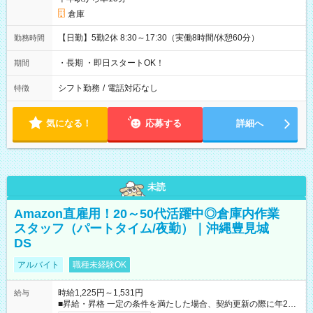
倉庫
【日勤】5勤2休 8:30～17:30（実働8時間/休憩60分）
勤務時間
・長期 ・即日スタートOK！
期間
シフト勤務
/
電話対応なし
特徴
気になる！
応募する
詳細へ
未読
Amazon直雇用！20～50代活躍中◎倉庫内作業
スタッフ（パートタイム/夜勤）｜沖縄豊見城
DS
アルバイト
職種未経験OK
時給1,225円～1,531円
給与
■昇給・昇格 一定の条件を満たした場合、契約更新の際に年2回