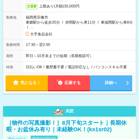
上限あり(月額)30,000円
交通費
福岡県宗像市
勤務地
東郷駅から徒歩35分
/
赤間駅から車11分
/
東福間駅から車8分
/
…
大手食品会社
17:30～翌2:00
勤務時間
即日～10月末までの短期（長期相談可）
期間
日払いOK
/
履歴書不要
/
電話対応なし
/
パソコンスキル不要
特徴
気になる！
応募する
詳細へ
未読
［物件の写真撮影！］8月下旬スタート｜長期休
暇・お盆休み有り｜未経験OK！(ks1sr02)