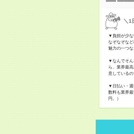
＼1
▼負担が少な
なぞなぞなど
魅力の一つな
▼なんでそん
ら、業界最高
意しているの
▼日払い・週
数料も業界最
円。）