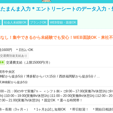
たまんま入力＊エントリーシートのデータ入力・
K
社会人未経験OK
ブランクOK
WEB登録・面接OK
なし！集中できるから未経験でも安心！WEB面談OK・来社
給1600円 ＊日払いOK
交通費別途支給あり
交通費支給（上限15000円/月）
通費
岡市中央区
神駅から徒歩5分
/
博多駅からバス15分
/
西鉄福岡駅から徒歩5分
/
…
天神南駅から徒歩5分
00～21：00の中で実働7ｈ～ ＜シフト例＞ □9:00～17:00(実働7h/休憩1h) □9:0
h) □10:00～19:00(実働8h/休憩1h) □11:00～20:00(実働8h/休憩1h) □12:00～2
2:00～21:00(実働7h/休憩1h) ＊固定OK ＊選べる時間帯！
時～長期（3ヶ月～） ＊1ヶ月お試し短期OK ＊即日歓迎！ ＊開始日相談