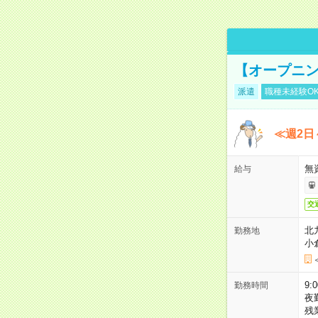
【オープニン
派遣
職種未経験O
≪週2日
無
給与
交
北
勤務地
小
9:
勤務時間
夜
残