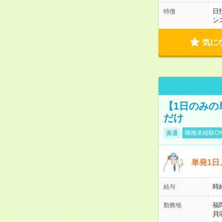
日
特徴
ン
気に
【1日のみの
だけ
派遣
職種未経験O
単発1日
時
給与
福
勤務地
貝