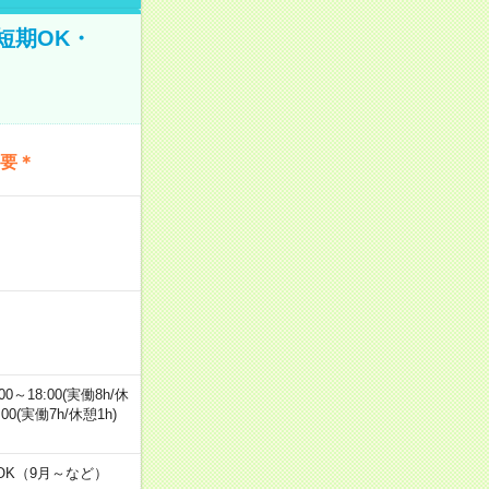
短期OK・
不要＊
0～18:00(実働8h/休
0:00(実働7h/休憩1h)
OK（9月～など）