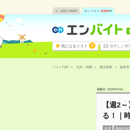
エン派遣
7424
件
エン バイト
12362
件
0
気になるリスト
保存した希
バイトTOP
九州・沖縄
鹿児島県
姶良市
掲載日 :
2026
/
07
/
14
【週2
る！｜時
派遣
職種未経