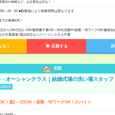
香椎浜や箱崎など、お仕事先は沢山！
：00～18：00 ■勤務地により就業時間は異なります
発での勤務OK！
1日からOK
/
日払いOK
/
履歴書不要
/
40～50代活躍中
/
副業・WワークOK
/
服装自
上の大量募集
/
電話対応なし
/
パソコンスキル不要
なる！
応募する
詳
未読
・オーシャンテラス｜結婚式場の洗い場スタッフ｜3
経験OK
OK！週2～3日OK！副業・WワークOK！のバイト
1,050円～