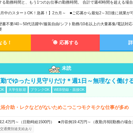
する勤務時間と、もう1つのお仕事の勤務時間。 合計で週40時間を超える場
8月中のスタートOK！急募！】2カ月～ ■ご応募から最短2～3日後に就業が
歴書不要
/
40～50代活躍中
/
服装自由
/
シフト勤務
/
10名以上の大量募集
/
電話対応
要
なる！
応募する
詳
未読
勤でゆったり見守りだけ＊週1日～無理なく働け
OK
大学生歓迎
ブランクOK
WEB登録・面接OK
入浴介助・レクなどがないためこつこつモクモクな仕事が多め
収2.4万円～（日勤時給1500円） ■月収例19.4万円～（夜勤月8回勤務の場合
交通費別途支給あり