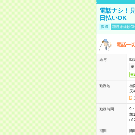
電話ナシ！見
日払いOK
派遣
職種未経験O
電話一切
時
給与
交
福
勤務地
天
9：
勤務時間
憩1
□1
随
期間