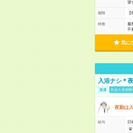
望
【
期間
履
特徴
不
気に
入浴ナシ＊夜
派遣
社会人未経験
夜勤は
日
給与