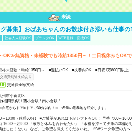
未読
グ募集】おばあちゃんのお散歩付き添いも仕事の
K
社会人未経験OK
ブランクOK
WEB登録・面接OK
～OK≫無資格・未経験でも時給1350円～！土日祝休みもOK
資格未経験：時給1350円～ ■週払いOK ■扶養内OK ■日収1万800円以上
交通費別途支給あり
交通費全額支給
通費
九州市小倉北区
倉(福岡県)駅
/
西小倉駅
/
南小倉駅
/
…
≪自宅からドアtoドアで30分以内！≫ご希望の勤務地を紹介します。
00～18:00（休憩60分） ■ご希望があれば下記シフトもOK！ 早番 7:00～16:00 遅
勤 16:30～翌9:30 「家族と休みを合わせたい」 「余裕を持って夕飯の準備
業はしたくない」 など、ご希望を教えてくださいね。 ※Wワーク希望の方へ