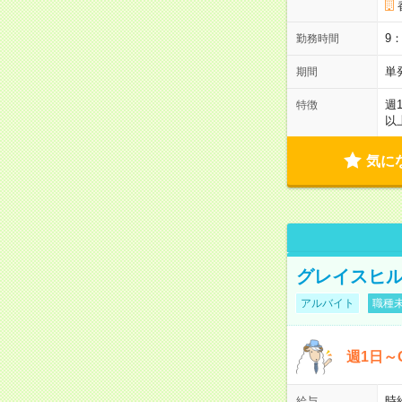
9
勤務時間
単
期間
週
特徴
以
気に
グレイスヒル
アルバイト
職種未
週1日～
時給
給与