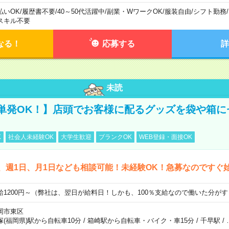
払いOK
/
履歴書不要
/
40～50代活躍中
/
副業・WワークOK
/
服装自由
/
シフト勤務
/
スキル不要
なる！
応募する
詳
未読
単発OK！】店頭でお客様に配るグッズを袋や箱に
K
社会人未経験OK
大学生歓迎
ブランクOK
WEB登録・面接OK
、週1日、月1日なども相談可能！未経験OK！急募なのですぐ
給1200円～（弊社は、翌日が給料日！しかも、100％支給なので働いた分が
岡市東区
塚(福岡県)駅から自転車10分
/
箱崎駅から自転車・バイク・車15分
/
千早駅
/