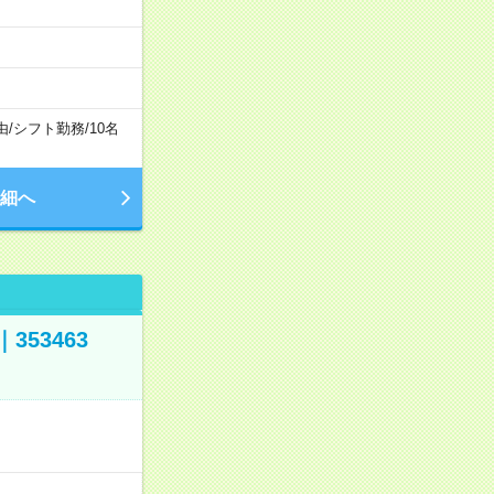
由
/
シフト勤務
/
10名
細へ
53463