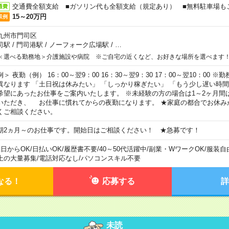
交通費全額支給 ■ガソリン代も全額支給（規定あり） ■無料駐車場も
通費
15～20万円
収例
九州市門司区
司駅
/
門司港駅
/
ノーフォーク広場駅
/
…
＜選べる勤務地＞介護施設や病院 ※ご自宅の近くなど、お好きな場所を選べます
例＞ 夜勤（例） 16：00～翌9：00 16：30～翌9：30 17：00～翌10：00
異なります 「土日祝は休みたい」 「しっかり稼ぎたい」 「もう少し遅い時
希望にあったお仕事をご案内いたします。 ※未経験の方の場合は1～2ヶ月間
いただき、 お仕事に慣れてからの夜勤になります。 ★家庭の都合でお休み
くご相談ください。
期2ヵ月～のお仕事です。開始日はご相談ください！ ★急募です！
1日からOK
/
日払いOK
/
履歴書不要
/
40～50代活躍中
/
副業・WワークOK
/
服装自
上の大量募集
/
電話対応なし
/
パソコンスキル不要
なる！
応募する
詳
未読