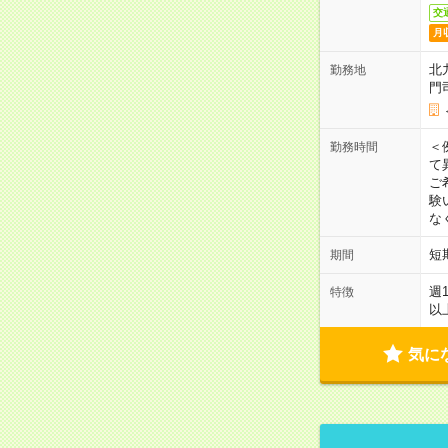
交
月
北
勤務地
門
＜
勤務時間
て
ご
験
な
短
期間
週
特徴
以
気に