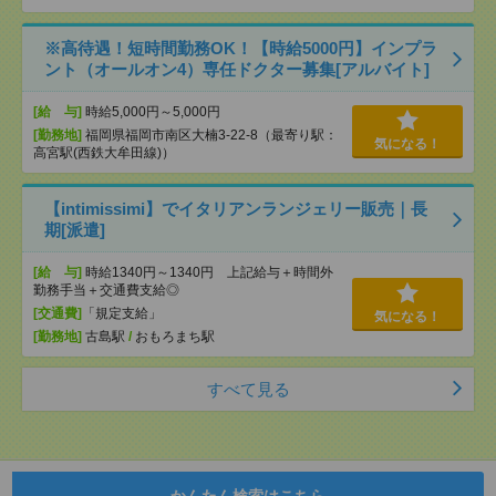
※高待遇！短時間勤務OK！【時給5000円】インプラ
ント（オールオン4）専任ドクター募集[アルバイト]
[給 与]
時給5,000円～5,000円
[勤務地]
福岡県福岡市南区大楠3-22-8（最寄り駅：
気になる！
高宮駅(西鉄大牟田線)）
【intimissimi】でイタリアンランジェリー販売｜長
期[派遣]
[給 与]
時給1340円～1340円 上記給与＋時間外
勤務手当＋交通費支給◎
[交通費]
「規定支給」
気になる！
[勤務地]
古島駅
/
おもろまち駅
すべて見る