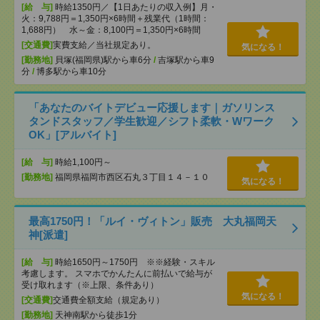
[給 与]
時給1350円／【1日あたりの収入例】月・
火：9,788円＝1,350円×6時間＋残業代（1時間：
1,688円） 水～金：8,100円＝1,350円×6時間
[交通費]
実費支給／当社規定あり。
気になる！
[勤務地]
貝塚(福岡県)駅から車6分
/
吉塚駅から車9
分
/
博多駅から車10分
「あなたのバイトデビュー応援します｜ガソリンス
タンドスタッフ／学生歓迎／シフト柔軟・Wワーク
OK」[アルバイト]
[給 与]
時給1,100円～
[勤務地]
福岡県福岡市西区石丸３丁目１４－１０
気になる！
最高1750円！「ルイ・ヴィトン」販売 大丸福岡天
神[派遣]
[給 与]
時給1650円～1750円 ※※経験・スキル
考慮します。 スマホでかんたんに前払いで給与が
受け取れます（※上限、条件あり）
気になる！
[交通費]
交通費全額支給（規定あり）
[勤務地]
天神南駅から徒歩1分