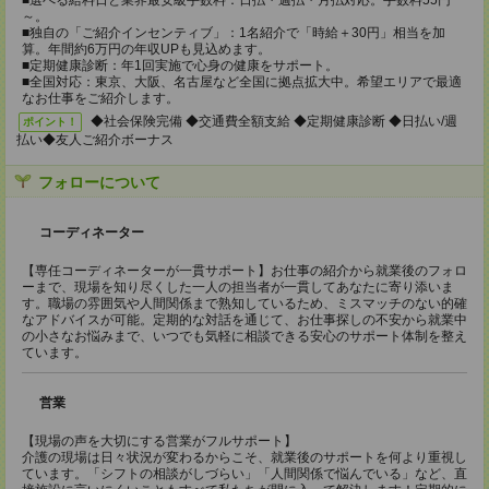
■選べる給料日と業界最安級手数料：日払・週払・月払対応。手数料55円
～。
■独自の「ご紹介インセンティブ」：1名紹介で「時給＋30円」相当を加
算。年間約6万円の年収UPも見込めます。
■定期健康診断：年1回実施で心身の健康をサポート。
■全国対応：東京、大阪、名古屋など全国に拠点拡大中。希望エリアで最適
なお仕事をご紹介します。
◆社会保険完備 ◆交通費全額支給 ◆定期健康診断 ◆日払い/週
ポイント！
払い◆友人ご紹介ボーナス
フォローについて
コーディネーター
【専任コーディネーターが一貫サポート】お仕事の紹介から就業後のフォロ
ーまで、現場を知り尽くした一人の担当者が一貫してあなたに寄り添いま
す。職場の雰囲気や人間関係まで熟知しているため、ミスマッチのない的確
なアドバイスが可能。定期的な対話を通じて、お仕事探しの不安から就業中
の小さなお悩みまで、いつでも気軽に相談できる安心のサポート体制を整え
ています。
営業
【現場の声を大切にする営業がフルサポート】
介護の現場は日々状況が変わるからこそ、就業後のサポートを何より重視し
ています。「シフトの相談がしづらい」「人間関係で悩んでいる」など、直