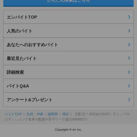
かんたん検索はこちら
エンバイトTOP
人気のバイト
あなたへのおすすめバイト
最近見たバイト
詳細検索
バイトQ&A
アンケート&プレゼント
バイトTOP
九州・沖縄
福岡県
西区
【週2日＊高時給1450円～】シニア向
けマンションで食事の配膳や見守り＊介護(108888927）
Copyright © en Inc.