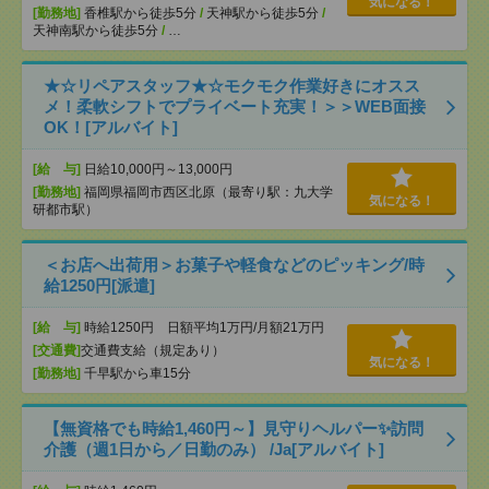
気になる！
[勤務地]
香椎駅から徒歩5分
/
天神駅から徒歩5分
/
天神南駅から徒歩5分
/
…
★☆リペアスタッフ★☆モクモク作業好きにオスス
メ！柔軟シフトでプライベート充実！＞＞WEB面接
OK！[アルバイト]
[給 与]
日給10,000円～13,000円
[勤務地]
福岡県福岡市西区北原（最寄り駅：九大学
気になる！
研都市駅）
＜お店へ出荷用＞お菓子や軽食などのピッキング/時
給1250円[派遣]
[給 与]
時給1250円 日額平均1万円/月額21万円
[交通費]
交通費支給（規定あり）
気になる！
[勤務地]
千早駅から車15分
【無資格でも時給1,460円～】見守りヘルパー✨訪問
介護（週1日から／日勤のみ） /Ja[アルバイト]