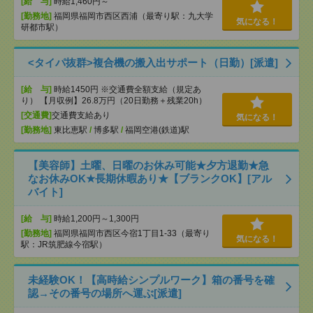
[給 与]
時給1,460円～
[勤務地]
福岡県福岡市西区西浦（最寄り駅：九大学
気になる！
研都市駅）
<タイパ抜群>複合機の搬入出サポート（日勤）[派遣]
[給 与]
時給1450円 ※交通費全額支給（規定あ
り） 【月収例】26.8万円（20日勤務＋残業20h）
[交通費]
交通費支給あり
気になる！
[勤務地]
東比恵駅
/
博多駅
/
福岡空港(鉄道)駅
【美容師】土曜、日曜のお休み可能★夕方退勤★急
なお休みOK★長期休暇あり★【ブランクOK】[アル
バイト]
[給 与]
時給1,200円～1,300円
[勤務地]
福岡県福岡市西区今宿1丁目1-33（最寄り
気になる！
駅：JR筑肥線今宿駅）
未経験OK！【高時給シンプルワーク】箱の番号を確
認→その番号の場所へ運ぶ[派遣]