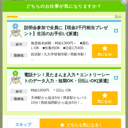
×
〒860-0805 熊本県熊本市中央区桜町2-37 錦桜町ビル8F-A
どちらのお仕事が気になりますか？
TEL：0120-936-286
担当：担当者
1
/10
北九州支店
説明会参加で全員に【現金2千円相当プレゼ
〒802-0005 福岡県北九州市小倉北区堺町２－１－１ 角田ビル小倉 ７０７
号室
ント】生活のお手伝い[派遣]
TEL：0120-936-286
担当：担当者
無資格未経験：時給1300円～ ■週払
給与
いOK ■扶養内OK ■日収1万400円
以上
姪浜駅 / 九大学研都市駅 / 周船寺駅 /
気になる!
勤務地
…
応募ページへ
電話ナシ！見たまんま入力＊エントリーシー
トのデータ入力・短期OK・日払いOK[派遣]
時給1600円 ＊日払いOK
気になる！
電話応募
給与
天神駅から徒歩5分 / 博多駅からバス
勤務地
気になる!
15分 / 西鉄福岡駅から徒歩5分 / …
メール
LINE
で送る
で送る
スキップ
どちらも気になる！