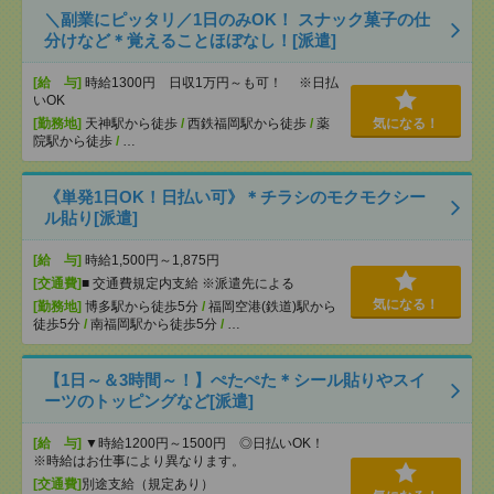
＼副業にピッタリ／1日のみOK！ スナック菓子の仕
分けなど＊覚えることほぼなし！[派遣]
[給 与]
時給1300円 日収1万円～も可！ ※日払
いOK
[勤務地]
天神駅から徒歩
/
西鉄福岡駅から徒歩
/
薬
気になる！
院駅から徒歩
/
…
《単発1日OK！日払い可》＊チラシのモクモクシー
ル貼り[派遣]
[給 与]
時給1,500円～1,875円
[交通費]
■ 交通費規定内支給 ※派遣先による
気になる！
[勤務地]
博多駅から徒歩5分
/
福岡空港(鉄道)駅から
徒歩5分
/
南福岡駅から徒歩5分
/
…
【1日～＆3時間～！】ぺたぺた＊シール貼りやスイ
ーツのトッピングなど[派遣]
[給 与]
▼時給1200円～1500円 ◎日払いOK！
※時給はお仕事により異なります。
[交通費]
別途支給（規定あり）