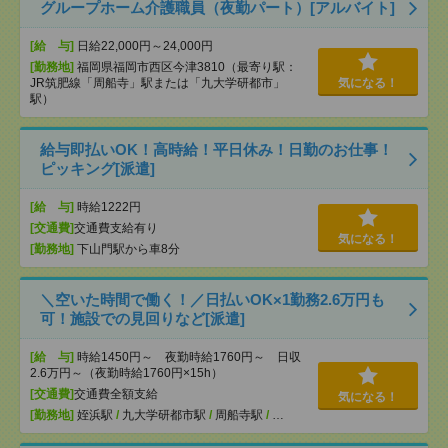
グループホーム介護職員（夜勤パート）[アルバイト]
[給 与]
日給22,000円～24,000円
[勤務地]
福岡県福岡市西区今津3810（最寄り駅：
JR筑肥線「周船寺」駅または「九大学研都市」
気になる！
駅）
給与即払いOK！高時給！平日休み！日勤のお仕事！
ピッキング[派遣]
[給 与]
時給1222円
[交通費]
交通費支給有り
気になる！
[勤務地]
下山門駅から車8分
＼空いた時間で働く！／日払いOK×1勤務2.6万円も
可！施設での見回りなど[派遣]
[給 与]
時給1450円～ 夜勤時給1760円～ 日収
2.6万円～（夜勤時給1760円×15h）
[交通費]
交通費全額支給
気になる！
[勤務地]
姪浜駅
/
九大学研都市駅
/
周船寺駅
/
…