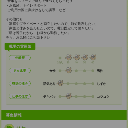
食事をスプーンで運んで食べてもらったり
・お風呂、トイレサポート
ご利用の際に声掛けをして誘導 など
その他にも...
「家庭やプライベートと両立したいので、時短勤務したい」
「家族と休みを合わせたいので、曜日固定して働きたい」
「朝は苦手だから、お昼から勤務したい」
等々、お気軽にご相談下さい！
職場の雰囲気
年齢層
20代
30
40
50
60
男女比率
女性
男性
職場の様子
活気あり
しずか
仕事の仕方
テキパキ
コツコツ
募集情報