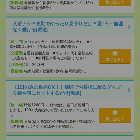
気になる！
[勤務地]
天神駅から徒歩5分
/
博多駅からバス15分
/
西鉄福岡駅から徒歩5分
/
…
入浴ナシ＊夜勤でゆったり見守りだけ＊週1日～無理
なく働ける[派遣]
[給 与]
日収2.5万円～（日勤時給1500円） ■月
収例20.1万円～（夜勤月8回勤務の場合）
[交通費]
交通費全額支給 ■ガソリン代も全額支給
（規定あり） ■無料駐車場もご相談ください
気になる！
[月収例]
15～20万円
[勤務地]
福大前駅
/
七隈駅
/
別府(福岡県)駅
/
…
【1日のみの単発OK！】店頭でお客様に配るグッズ
を袋や箱にセットするだけ[派遣]
[給 与]
時給1200円～（弊社は、翌日が給料日！
しかも、100％支給なので働いた分がすぐにもらえ
る！）
気になる！
[勤務地]
貝塚(福岡県)駅から自転車10分
/
箱崎駅か
ら自転車・バイク・車15分
/
千早駅
/
…