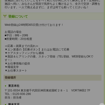
接施設に言いにくいこともすべて私たちが間に入って解決します！定期的に
施設へ伺い、みなさんが笑顔で気持ちよく働けるよう、全力で交渉・調整を
行います。一人で抱え込まずに、まずは何でも頼ってくださいね！
登録について
Web登録は24時間365日受け付けております！
お電話の場合
■平日：8時～20時
■所要時間：20分程度
≪応募～就業までの流れ≫
▼エン派遣の【応募ボタン】またはお電話にて応募
▼ケアスタッフィングから連絡
▼面談＆ヒアリングの後、スタッフ登録（TEL登録、WEB登録もOKで
す！）
▼お仕事情報の提供
▼職場見学
▼お仕事スタート
登録場所
東京本社
〒101-0034 東京都千代田区神田東紺屋町２８－１ VORT神田2 7F
TEL：0120-936-286
担当：担当者
熊本支店