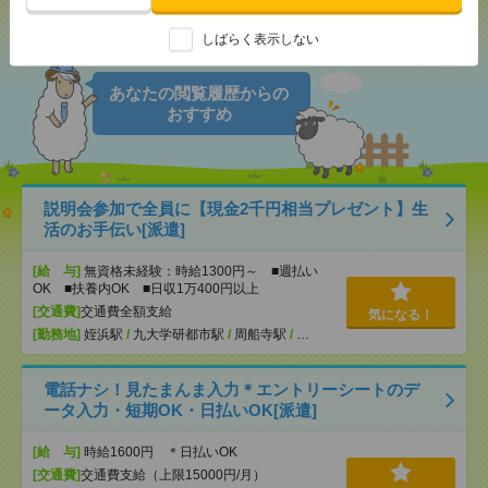
シェア
ツイート
ブックマーク
しばらく表示しない
あなたの閲覧履歴からの
おすすめ
説明会参加で全員に【現金2千円相当プレゼント】生
活のお手伝い[派遣]
[給 与]
無資格未経験：時給1300円～ ■週払い
OK ■扶養内OK ■日収1万400円以上
[交通費]
交通費全額支給
気になる！
[勤務地]
姪浜駅
/
九大学研都市駅
/
周船寺駅
/
…
電話ナシ！見たまんま入力＊エントリーシートのデ
ータ入力・短期OK・日払いOK[派遣]
[給 与]
時給1600円 ＊日払いOK
[交通費]
交通費支給（上限15000円/月）