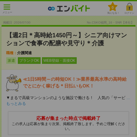
0
メニュー
気になる！
ログイン
掲載日 :2026
/
07
/
30
No.CSKO福岡_16・SNR【本社】
【週2日＊高時給1450円～】シニア向けマン
ションで食事の配膳や見守り＊介護
職種：
介護関連
派遣
ブランクOK
WEB登録・面接OK
≪1日5時間～の時短OK！≫業界最高水準の高時給
でとにかく稼げる＊日払いもOK！
▼まるで高級マンションのような施設で働ける！ 人気の「サービ
...
もっとみる
応募が集まった時点で掲載終了
この求人は応募が集まり次第、掲載終了致します。予めご理解くださ
い。