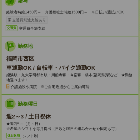
給与
経験者時給1450円～ 介護福祉士時給1500円～ ※日払い/週払いOK
交通費別途支給あり
交通費全額支給
交通費
勤務地
福岡市西区
車通勤OK / 自転車・バイク通勤OK
姪浜駅・九大学研都市駅・周船寺駅・今宿駅・橋本(福岡県)駅など ★勤務
地選べます！
介護施設や病院 ※ご自宅近辺からご案内可能
勤務曜日
週2～3 / 土日祝休
★週2日～（月～日）
※希望のシフトを毎月提出（日数と曜日の組み合わせや固定も可）
シフト制
休日休暇