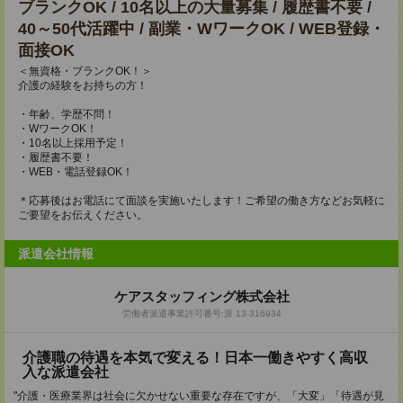
ブランクOK / 10名以上の大量募集 / 履歴書不要 /
40～50代活躍中 / 副業・WワークOK / WEB登録・
面接OK
＜無資格・ブランクOK！＞
介護の経験をお持ちの方！
・年齢、学歴不問！
・WワークOK！
・10名以上採用予定！
・履歴書不要！
・WEB・電話登録OK！
＊応募後はお電話にて面談を実施いたします！ご希望の働き方などお気軽に
ご要望をお伝えください。
派遣会社情報
ケアスタッフィング株式会社
労働者派遣事業許可番号:派 13-316934
介護職の待遇を本気で変える！日本一働きやすく高収
入な派遣会社
"介護・医療業界は社会に欠かせない重要な存在ですが、「大変」「待遇が見