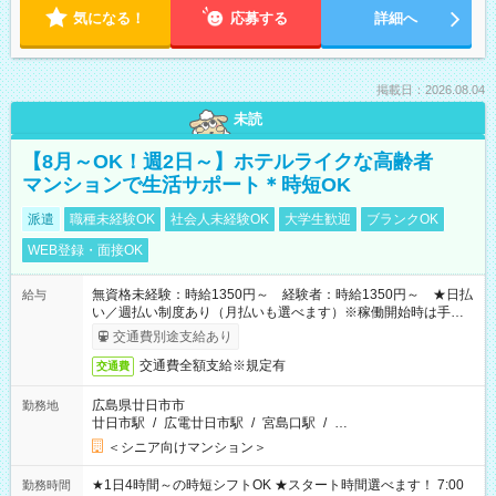
気になる！
応募する
詳細へ
掲載日：2026.08.04
未読
【8月～OK！週2日～】ホテルライクな高齢者
マンションで生活サポート＊時短OK
派遣
職種未経験OK
社会人未経験OK
大学生歓迎
ブランクOK
WEB登録・面接OK
無資格未経験：時給1350円～ 経験者：時給1350円～ ★日払
給与
い／週払い制度あり（月払いも選べます）※稼働開始時は手続き
完了次第のお支払いとなります。
交通費別途支給あり
交通費全額支給※規定有
交通費
広島県廿日市市
勤務地
廿日市駅
/
広電廿日市駅
/
宮島口駅
/
…
＜シニア向けマンション＞
★1日4時間～の時短シフトOK ★スタート時間選べます！ 7:00
勤務時間