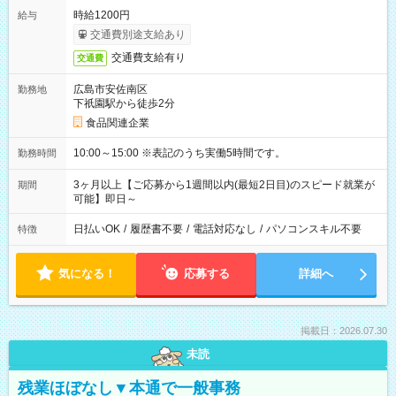
時給1200円
給与
交通費別途支給あり
交通費支給有り
交通費
広島市安佐南区
勤務地
下祇園駅から徒歩2分
食品関連企業
10:00～15:00 ※表記のうち実働5時間です。
勤務時間
3ヶ月以上【ご応募から1週間以内(最短2日目)のスピード就業が
期間
可能】即日～
日払いOK
/
履歴書不要
/
電話対応なし
/
パソコンスキル不要
特徴
気になる！
応募する
詳細へ
掲載日：2026.07.30
未読
残業ほぼなし▼本通で一般事務