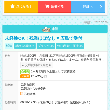
気になる！
応募する
詳細へ
掲載日：2026.07.30
未読
未経験OK！残業ほぼなし▼広島で受付
派遣
職種未経験OK
ブランクOK
WEB登録・面接OK
時給1500円 月収例 21万円 時給1500円×実働7h×週5日×4
給与
週 ※月収例を保証するものではありません。※給与即受取りサ
ービス利用可（利用条件有）
交通費別途支給あり
1ヶ月3万円を上限として実費支給
交通費
20～25万円
月収例
広島市南区
勤務地
広島駅から徒歩5分
不動産業
09:30-17:30（休憩60分）実働7時間（残業少なめ！）
勤務時間