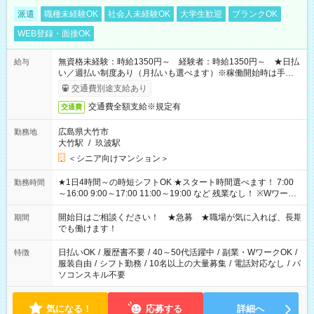
派遣
職種未経験OK
社会人未経験OK
大学生歓迎
ブランクOK
WEB登録・面接OK
無資格未経験：時給1350円～ 経験者：時給1350円～ ★日払
給与
い／週払い制度あり（月払いも選べます）※稼働開始時は手続き
完了次第のお支払いとなります。
交通費別途支給あり
交通費全額支給※規定有
交通費
広島県大竹市
勤務地
大竹駅
/
玖波駅
＜シニア向けマンション＞
★1日4時間～の時短シフトOK ★スタート時間選べます！ 7:00
勤務時間
～16:00 9:00～17:00 11:00～19:00 など 残業なし！ ※Wワーク
の場合、他のお仕事と合わせ週40時間超の就業はご案内できま
せん ※法令に基づき、週20時間以上勤務は社会保険への加入対
開始日はご相談ください！ ★急募 ★職場が気に入れば、長期
期間
象となります ※労働者派遣法（日雇い派遣の原則禁止）によ
でも働けます！
り、短時間・短期間の就業はご案内が難しい場合があります
日払いOK
/
履歴書不要
/
40～50代活躍中
/
副業・WワークOK
/
特徴
服装自由
/
シフト勤務
/
10名以上の大量募集
/
電話対応なし
/
パ
ソコンスキル不要
気になる！
応募する
詳細へ