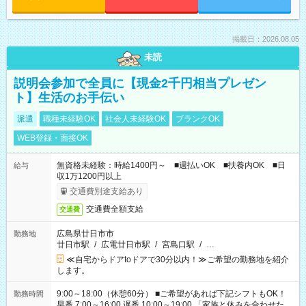
掲載日：2026.08.05
未読
説明会参加で全員に【現金2千円相当プレゼン
ト】生活のお手伝い
派遣
職種未経験OK
社会人未経験OK
ブランクOK
WEB登録・面接OK
無資格未経験：時給1400円～ ■週払いOK ■扶養内OK ■日
給与
収1万1200円以上
交通費別途支給あり
交通費全額支給
交通費
広島県廿日市市
勤務地
廿日市駅
/
広電廿日市駅
/
宮島口駅
/
…
≪自宅からドアtoドアで30分以内！≫ご希望の勤務地を紹介
します。
9:00～18:00（休憩60分） ■ご希望があれば下記シフトもOK！
勤務時間
早番 7:00～16:00 遅番 10:00～19:00 「家族と休みを合わせた