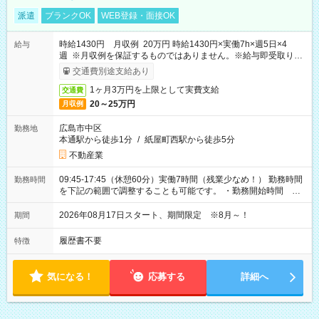
派遣
ブランクOK
WEB登録・面接OK
時給1430円 月収例 20万円 時給1430円×実働7h×週5日×4
給与
週 ※月収例を保証するものではありません。※給与即受取りサ
ービス利用可（利用条件有）
交通費別途支給あり
1ヶ月3万円を上限として実費支給
交通費
20～25万円
月収例
広島市中区
勤務地
本通駅から徒歩1分
/
紙屋町西駅から徒歩5分
不動産業
09:45-17:45（休憩60分）実働7時間（残業少なめ！） 勤務時間
勤務時間
を下記の範囲で調整することも可能です。 ・勤務開始時間
09:45～12:30 ・勤務終了時間 15:45～18:30 ・実働 05:00～
07:45
2026年08月17日スタート、期間限定 ※8月～！
期間
履歴書不要
特徴
気になる！
応募する
詳細へ