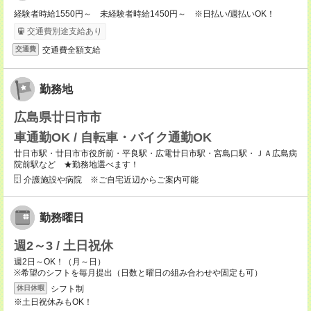
経験者時給1550円～ 未経験者時給1450円～ ※日払い/週払いOK！
交通費別途支給あり
交通費全額支給
交通費
勤務地
広島県廿日市市
車通勤OK / 自転車・バイク通勤OK
廿日市駅・廿日市市役所前・平良駅・広電廿日市駅・宮島口駅・ＪＡ広島病
院前駅など ★勤務地選べます！
介護施設や病院 ※ご自宅近辺からご案内可能
勤務曜日
週2～3 / 土日祝休
週2日～OK！（月～日）
※希望のシフトを毎月提出（日数と曜日の組み合わせや固定も可）
シフト制
休日休暇
※土日祝休みもOK！