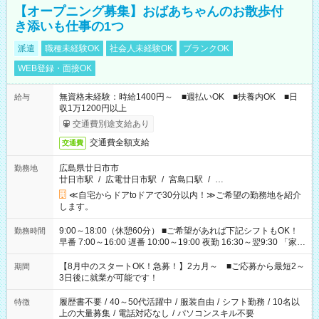
【オープニング募集】おばあちゃんのお散歩付
き添いも仕事の1つ
派遣
職種未経験OK
社会人未経験OK
ブランクOK
WEB登録・面接OK
無資格未経験：時給1400円～ ■週払いOK ■扶養内OK ■日
給与
収1万1200円以上
交通費別途支給あり
交通費全額支給
交通費
広島県廿日市市
勤務地
廿日市駅
/
広電廿日市駅
/
宮島口駅
/
…
≪自宅からドアtoドアで30分以内！≫ご希望の勤務地を紹介
します。
9:00～18:00（休憩60分） ■ご希望があれば下記シフトもOK！
勤務時間
早番 7:00～16:00 遅番 10:00～19:00 夜勤 16:30～翌9:30 「家族
と休みを合わせたい」 「余裕を持って夕飯の準備がしたい」
「できれば残業はしたくない」 など、ご希望を教えてください
【8月中のスタートOK！急募！】2カ月～ ■ご応募から最短2～
期間
ね。 ※Wワーク希望の方へ 今ご覧のお仕事で希望する勤務時間
3日後に就業が可能です！
と、もう1つのお仕事の勤務時間。 合計で週40時間を超える場
合は応募できません。
履歴書不要
/
40～50代活躍中
/
服装自由
/
シフト勤務
/
10名以
特徴
上の大量募集
/
電話対応なし
/
パソコンスキル不要