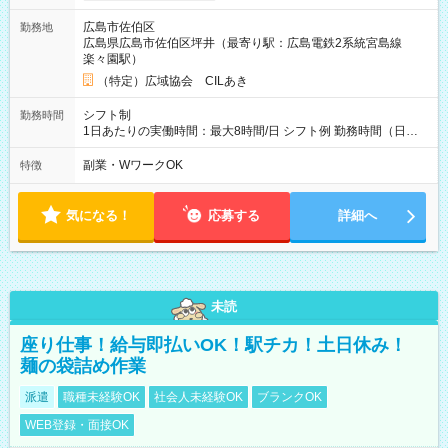
広島市佐伯区
勤務地
広島県広島市佐伯区坪井（最寄り駅：広島電鉄2系統宮島線
楽々園駅）
（特定）広域協会 CILあき
シフト制
勤務時間
1日あたりの実働時間：最大8時間/日 シフト例 勤務時間（日
勤）・8時～18時 （実働時間8時間 待機休憩2時間）（日勤1回
あたりの給与 2万円）
副業・WワークOK
特徴
気になる！
応募する
詳細へ
未読
座り仕事！給与即払いOK！駅チカ！土日休み！
麺の袋詰め作業
派遣
職種未経験OK
社会人未経験OK
ブランクOK
WEB登録・面接OK