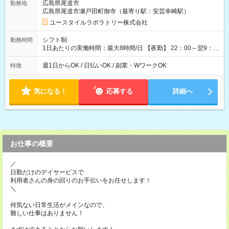
広島県尾道市
勤務地
月 ※ 雇用形態と給与に、本採用時と異なる部分があります。 雇
広島県尾道市瀬戸田町御寺（最寄り駅：安芸幸崎駅）
用形態：本採用時と同じです。 給与：時給 1,520円以上
ユースタイルラボラトリー株式会社
シフト制
勤務時間
1日あたりの実働時間：最大8時間/日 【夜勤】 22：00～翌9：
00 ※週1日～OK ／ 夜勤専従 ＊＊ 勤務時間例 ＊＊ ■22時か
ら翌7時 ■23時から翌8時 ■24時から翌9時 など ※上記の時間
週1日からOK / 日払いOK / 副業・WワークOK
特徴
内で8時間勤務（休憩1時間）ご利用者様により、時間は異なり
ます。 ※曜日固定（毎週同じ曜日での勤務となります）
気になる！
応募する
詳細へ
お仕事の概要
／
日勤だけのデイサービスで
利用者さんの身の回りのお手伝いをお任せします！
＼
何気ない日常生活がメインなので、
難しい仕事はありません！