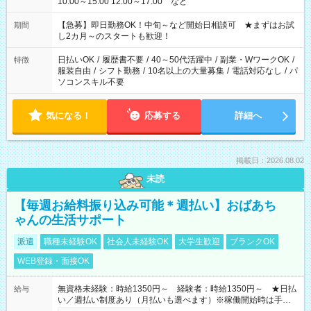
10:00～15:00 12:00～17:00 など
【急募】即日勤務OK！中旬～など開始日相談可 ★まずはお試
期間
し2カ月～のスタートも歓迎！
日払いOK
/
履歴書不要
/
40～50代活躍中
/
副業・WワークOK
/
特徴
服装自由
/
シフト勤務
/
10名以上の大量募集
/
電話対応なし
/
パ
ソコンスキル不要
気になる！
応募する
詳細へ
掲載日：2026.08.02
未読
【毎週お給料振り込み可能＊週払い】おばあち
ゃんの生活サポート
派遣
職種未経験OK
社会人未経験OK
大学生歓迎
ブランクOK
WEB登録・面接OK
無資格未経験：時給1350円～ 経験者：時給1350円～ ★日払
給与
い／週払い制度あり（月払いも選べます）※稼働開始時は手続き