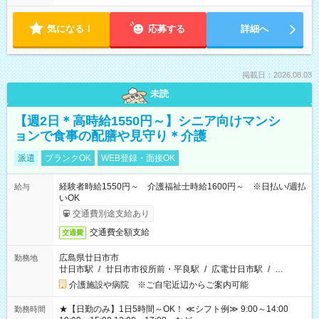
気になる！
応募する
詳細へ
掲載日：2026.08.03
未読
【週2日＊高時給1550円～】シニア向けマンシ
ョンで食事の配膳や見守り＊介護
派遣
ブランクOK
WEB登録・面接OK
経験者時給1550円～ 介護福祉士時給1600円～ ※日払い/週払
給与
いOK
交通費別途支給あり
交通費全額支給
交通費
広島県廿日市市
勤務地
廿日市駅
/
廿日市市役所前・平良駅
/
広電廿日市駅
/
…
介護施設や病院 ※ご自宅近辺からご案内可能
★【日勤のみ】1日5時間～OK！ ≪シフト例≫ 9:00～14:00
勤務時間