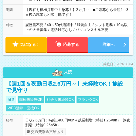
い」 「余裕を持って夕飯の準備がしたい」 「できれば残業はし
たくない」 など、ご希望を教えてくださいね。 ※Wワーク希望
【現在も積極採用中！急募！】2カ月～ ■ご応募から最短2～3
期間
の方へ 今ご覧のお仕事で希望する勤務時間と、もう1つのお仕事
日後の就業も相談可能です！
の勤務時間。 合計で週40時間を超える場合は応募できません。
履歴書不要
/
40～50代活躍中
/
服装自由
/
シフト勤務
/
10名以
特徴
上の大量募集
/
電話対応なし
/
パソコンスキル不要
気になる！
応募する
詳細へ
掲載日：2026.08.04
未読
【週1回＆夜勤日収2.6万円～】未経験OK！施設
で見守り
派遣
職種未経験OK
社会人未経験OK
ブランクOK
WEB登録・面接OK
日収2.6万円：時給1400円×8h＋残業割増（時給1.25×8h）+深夜
給与
割増（時給0.25×5h）
交通費別途支給あり