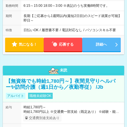
6:15～15:00 18:00～3:00 ※表記のうち実働8時間です。
勤務時間
長期【ご応募から1週間以内(最短2日目)のスピード就業が可能】
期間
即日～
日払いOK
/
履歴書不要
/
電話対応なし
/
パソコンスキル不要
特徴
気になる！
応募する
詳細へ
未読
【無資格でも時給1,780円～】夜間見守りヘルパ
ー✨訪問介護（週1日から／夜勤専従） /Jb
アルバイト
職種未経験OK
時給1,780円～
給与
時給1,780円以上 ※交通費一部支給（既定あり） ※経験・能力を
考慮して決定します 【収入例】 週1回勤務の場合：1,780円×8時
交通費別途支給あり
間×4回=5万6,960円 週3回勤務の場合：1,780円×8時間×12回
=17万0,880円 【試用期間】試用期間あり 試用期間の長さ：2ヶ