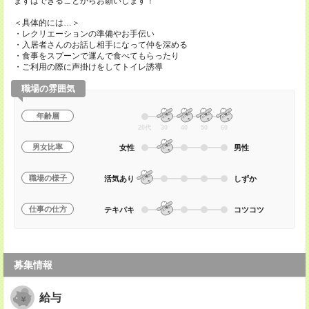
まずはできることからお願いします！
＜具体的には…＞
・レクリエーションの準備やお手伝い
・入居者さんのお話し相手になって仲を深める
・食事をスプーンで運んで食べてもらったり
・ご利用の際に声掛けをしてトイレ誘導
職場の雰囲気
年齢層
20代
30
40
50
60
男女比率
女性
男性
職場の様子
活気あり
しずか
仕事の仕方
テキパキ
コツコツ
募集情報
給与