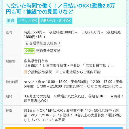
＼空いた時間で働く！／日払いOK×1勤務2.8万
円も可！施設での見回りなど
派遣
ブランクOK
WEB登録・面接OK
時給1550円～ 夜勤時給1880円～ 日収2.8万円～（夜勤時給
給与
1880円×15h）
交通費別途支給あり
交通費全額支給
交通費
広島県廿日市市
勤務地
廿日市駅
/
廿日市市役所前・平良駅
/
広電廿日市駅
/
…
介護施設や病院 ※ご自宅近辺からご案内可能
≪シフト例≫ 10:00～15:00（実働5時間） 12:00～17:00（実働
勤務時間
5時間） 17:00～翌10:00（実働15時間）など ご希望に応じて、
働く時間は調整できます！ お気軽に担当へ相談ください！
3ヵ月までの短期 ※職場が気に入れば、長期もOK！ ★急募！
期間
即日勤務もOK！
週1日からOK
/
日払いOK
/
履歴書不要
/
40～50代活躍中
/
副
特徴
業・WワークOK
/
シフト勤務
/
10名以上の大量募集
/
電話対応
なし
/
パソコンスキル不要