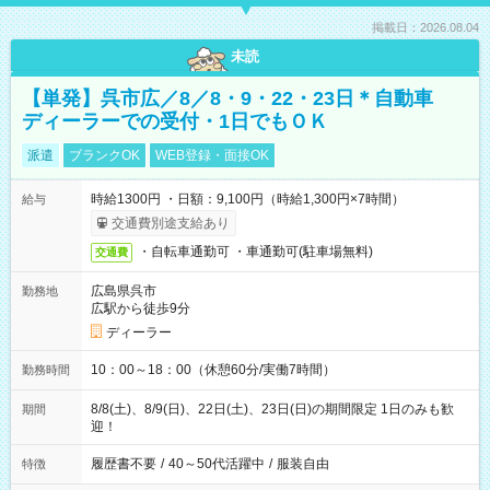
掲載日：2026.08.04
未読
【単発】呉市広／8／8・9・22・23日＊自動車
ディーラーでの受付・1日でもＯＫ
派遣
ブランクOK
WEB登録・面接OK
時給1300円 ・日額：9,100円（時給1,300円×7時間）
給与
交通費別途支給あり
・自転車通勤可 ・車通勤可(駐車場無料)
交通費
広島県呉市
勤務地
広駅から徒歩9分
ディーラー
10：00～18：00（休憩60分/実働7時間）
勤務時間
8/8(土)、8/9(日)、22日(土)、23日(日)の期間限定 1日のみも歓
期間
迎！
履歴書不要
/
40～50代活躍中
/
服装自由
特徴