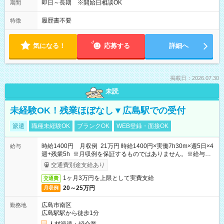
即日～長期 ※開始日相談OK
期間
履歴書不要
特徴
気になる！
応募する
詳細へ
掲載日：2026.07.30
未読
未経験OK！残業ほぼなし▼広島駅での受付
派遣
職種未経験OK
ブランクOK
WEB登録・面接OK
時給1400円 月収例 21万円 時給1400円×実働7h30m×週5日×4
給与
週+残業5h ※月収例を保証するものではありません。※給与即
受取りサービス利用可（利用条件有）
交通費別途支給あり
1ヶ月3万円を上限として実費支給
交通費
20～25万円
月収例
広島市南区
勤務地
広島駅駅から徒歩1分