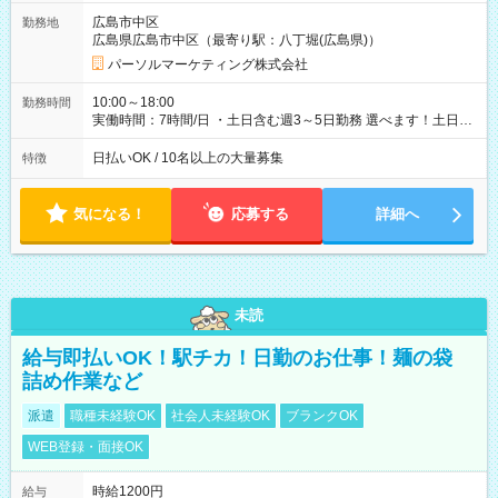
広島市中区
勤務地
広島県広島市中区（最寄り駅：八丁堀(広島県)）
パーソルマーケティング株式会社
10:00～18:00
勤務時間
実働時間：7時間/日 ・土日含む週3～5日勤務 選べます！土日も
休みやすい！ ・残業は有りません！
日払いOK / 10名以上の大量募集
特徴
気になる！
応募する
詳細へ
未読
給与即払いOK！駅チカ！日勤のお仕事！麺の袋
詰め作業など
派遣
職種未経験OK
社会人未経験OK
ブランクOK
WEB登録・面接OK
時給1200円
給与