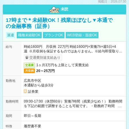
掲載日：2026.07.30
未読
17時まで＊未経験OK！残業ほぼなし▼本通で
の金融事務（証券）
派遣
職種未経験OK
ブランクOK
WEB登録・面接OK
時給1600円 月収例 22万円 時給1600円×実働7h×週5日×4
給与
週 ※月収例を保証するものではありません。※給与即受取りサ
ービス利用可（利用条件有）
交通費別途支給あり
1ヶ月3万円を上限として実費支給
交通費
20～25万円
月収例
広島市中区
勤務地
本通駅から徒歩3分
証券業
09:00-17:00（休憩60分）実働7時間（残業少なめ！） 勤務時間
勤務時間
を下記の範囲で調整することも可能です。 ・勤務終了時間
15:30～17:00 ・実働 05:30～07:00
即日～長期
期間
履歴書不要
特徴