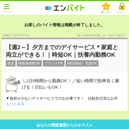
0
メニュー
気になる！
ログイン
お探しのバイト情報は掲載が終了しました。
掲載日 :2026
/
07
/
03
No.CSINGCS広島_14・DSS【本社】
【週2～】夕方までのデイサービス＊家庭と
両立ができる！｜時短OK｜扶養内勤務OK
派遣
職種未経験OK
ブランクOK
WEB登録・面接OK
＼1日5時間から勤務OK！／短い時間で効率良く稼
げる！日払いもOK！
▼負担が少ないデイサービスでのお仕事です！ 比較的元気なお年
...
もっとみる
あなたの閲覧履歴からのオススメ