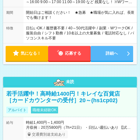
～16:00 9:00～17:00 11:00～19:00 など 残業なし！ ※Wワーク
の場合、他のお仕事と合わせ週40時間超の就業はご案内できま
せん ※法令に基づき、週20時間以上勤務は社会保険への加入対
開始日はご相談ください！ ★急募 ★職場が気に入れば、長期
期間
象となります ※労働者派遣法（日雇い派遣の原則禁止）によ
でも働けます！
り、短時間・短期間の就業はご案内が難しい場合があります
日払いOK
/
履歴書不要
/
40～50代活躍中
/
副業・WワークOK
/
特徴
服装自由
/
シフト勤務
/
10名以上の大量募集
/
電話対応なし
/
パ
ソコンスキル不要
気になる！
応募する
詳細へ
未読
若手活躍中！高時給1400円！キレイな百貨店
［カードカウンターの受付］20～(hs1cp02)
アルバイト
職種未経験OK
時給1,400円～1,400円
給与
月収例：20万5800円（7h×21日） ・日払い週払いあり 【試用
期間】試用期間なし
交通費別途支給あり