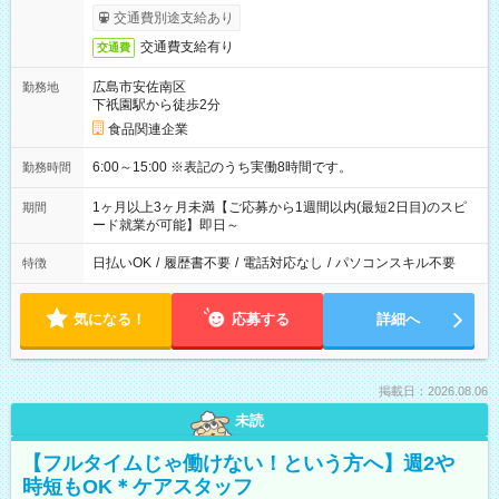
交通費別途支給あり
交通費支給有り
交通費
広島市安佐南区
勤務地
下祇園駅から徒歩2分
食品関連企業
6:00～15:00 ※表記のうち実働8時間です。
勤務時間
1ヶ月以上3ヶ月未満【ご応募から1週間以内(最短2日目)のスピ
期間
ード就業が可能】即日～
日払いOK
/
履歴書不要
/
電話対応なし
/
パソコンスキル不要
特徴
気になる！
応募する
詳細へ
掲載日：2026.08.06
未読
【フルタイムじゃ働けない！という方へ】週2や
時短もOK＊ケアスタッフ