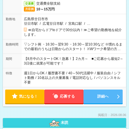
交通費全額支給
交通費
10～15万円
月収例
広島県廿日市市
勤務地
廿日市駅
/
広電廿日市駅
/
宮島口駅
/
…
≪自宅からドアtoドアで30分以内！≫ご希望の勤務地を紹介
します。
▽シフト例 ・16:30～翌9:30 ・16:30～翌10:30など ※慣れるま
勤務時間
での最初のうちは日勤からのスタート！ ※Wワーク希望の方へ
今ご覧のお仕事で希望する勤務時間と、もう1つのお仕事の勤務
時間。 合計で週40時間を超える場合は応募できません。
【8月中のスタートOK！急募！】2カ月～ ■ご応募から最短2～
期間
3日後に就業が可能です！
週1日からOK
/
履歴書不要
/
40～50代活躍中
/
服装自由
/
シフ
特徴
ト勤務
/
10名以上の大量募集
/
電話対応なし
/
パソコンスキル
不要
気になる！
応募する
詳細へ
掲載日：2026.08.06
未読