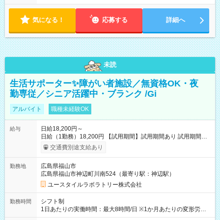
気になる！
応募する
詳細へ
未読
生活サポーター✨障がい者施設／無資格OK・夜
勤専従／シニア活躍中・ブランク /Gi
アルバイト
職種未経験OK
日給18,200円～
給与
日給（1勤務）18,200円 【試用期間】試用期間あり 試用期間の
長さ：3ヶ月 雇用形態、給与は本採用時と同じです。
交通費別途支給あり
広島県福山市
勤務地
広島県福山市神辺町川南524（最寄り駅：神辺駅）
ユースタイルラボラトリー株式会社
シフト制
勤務時間
1日あたりの実働時間：最大8時間/日 ※1か月あたりの変形労働
制（週平均40時間以内） 夜勤：17:00-翌09:00（休憩2時間）