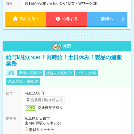
週1日からOK / 日払いOK / 副業・WワークOK
特徴
気になる！
応募する
詳細へ
未読
給与即払いOK！高時給！土日休み！製品の運搬
業務
派遣
職種未経験OK
社会人未経験OK
ブランクOK
WEB登録・面接OK
時給1500円
給与
交通費別途支給あり
交通費支給有り
交通費
広島県廿日市市
勤務地
宮内串戸駅から車20分
素材系メーカー