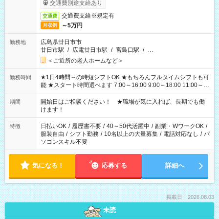
完了次第のお支払いとなります。
交通費別途支給あり
交通費支給※規定有
交通費
～5万円
月収例
広島県廿日市市
勤務地
廿日市駅
/
広電廿日市駅
/
宮島口駅
/
…
＜ご近所の老人ホームなど＞
★1日4時間～の時短シフトOK ★もちろんフルタイムシフトも可
勤務時間
能 ★スタート時間選べます 7:00～16:00 9:00～18:00 11:00～
20:00 など 残業なし！ ※Wワークの場合、他のお仕事と合わせ
週40時間超の就業はご案内できません ※法令に基づき、週20時
開始日はご相談ください！ ★職場が気に入れば、長期でも働
期間
間以上勤務は社会保険への加入対象となります ※労働者派遣法
けます！
（日雇い派遣の原則禁止）により、短時間・短期間の就業はご
案内が難しい場合があります
日払いOK
/
履歴書不要
/
40～50代活躍中
/
副業・WワークOK
/
特徴
服装自由
/
シフト勤務
/
10名以上の大量募集
/
電話対応なし
/
パ
ソコンスキル不要
気になる！
応募する
詳細へ
掲載日：2026.08.03
未読