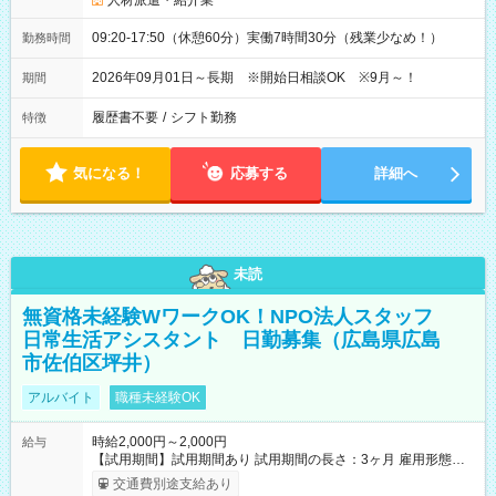
人材派遣・紹介業
09:20-17:50（休憩60分）実働7時間30分（残業少なめ！）
勤務時間
2026年09月01日～長期 ※開始日相談OK ※9月～！
期間
履歴書不要
/
シフト勤務
特徴
気になる！
応募する
詳細へ
未読
無資格未経験WワークOK！NPO法人スタッフ
日常生活アシスタント 日勤募集（広島県広島
市佐伯区坪井）
アルバイト
職種未経験OK
時給2,000円～2,000円
給与
【試用期間】試用期間あり 試用期間の長さ：3ヶ月 雇用形態、
給与は本採用時と同じです。
交通費別途支給あり