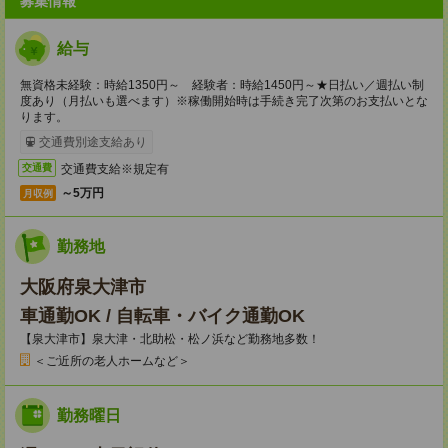
募集情報
給与
無資格未経験：時給1350円～ 経験者：時給1450円～★日払い／週払い制
度あり（月払いも選べます）※稼働開始時は手続き完了次第のお支払いとな
ります。
交通費別途支給あり
交通費支給※規定有
交通費
～5万円
月収例
勤務地
大阪府泉大津市
車通勤OK / 自転車・バイク通勤OK
【泉大津市】泉大津・北助松・松ノ浜など勤務地多数！
＜ご近所の老人ホームなど＞
勤務曜日