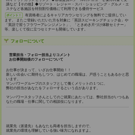
講など【その他】◆リゾート・レジャー・スパ・ショッピング・グルメ・エ
ステなど各施設を特別割引価格にて利用できる優待サービス
有資格者によるキャリアカウンセリングを無料でご提供してい
ポイント！
ます。 またご登録いただいた方を対象に「英語スピーキングチェック会」や
「英語で習うフラワーアレンジメント」、「ときめき片づけ体験セミナー」
等、楽しくて役に立つセミナーも開催しています。
フォローについて
営業担当・フォロー担当よりコメント
お仕事開始後のフォローについて
お仕事が決まって、いざお仕事開始！！
新しい出会いに期待もしつつ、はじめての職場は、戸惑うこともあるかと思
います。
マンパワーグループのスタッフとして働くメリットの１つに、
弊社の担当があなたをフォローするという点があります。
マンパワースタッフさんとしてのご就業にあたっては、弊社担当がいつもあ
なたの職場・仕事に関しての相談役になります。
就業先（派遣先）もあなたも両者を担当しますので、
就業先の環境も理解している強い味方になれますよ。