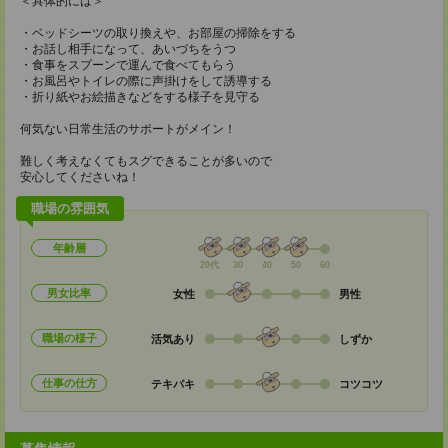
＜具体的には＞
・ベッドシーツの取り換えや、お部屋の掃除をする
・お話し相手になって、あいづちをうつ
・食事をスプーンで運んで食べてもらう
・お風呂やトイレの際に声掛けをして誘導する
・折り紙やお絵描きなどをする様子を見守る
何気ない日常生活のサポートがメイン！
難しく考えなくてもスグできることが多いので
安心してくださいね！
職場の雰囲気
年齢層
20代
30
40
50
60
男女比率
女性
男性
職場の様子
活気あり
しずか
仕事の仕方
テキパキ
コツコツ