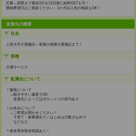
応募→就業まで最短3日＆10日後に給料GETも可！
開始希望日はご相談ください。1か月以上先の相談もOK！
派遣先の概要
社名
人気大手介護施設～老舗小規模介護施設まで！
業種
介護サービス
配属先について
＊服装について
→動きやすい服装でOK
派遣先によってはポロシャツの貸与あり
＊お休みについて
→ご希望お聞かせください！
子育て・家事優先で／はじめは日数少なめで
などなど
＊産休育休取得実績あり！