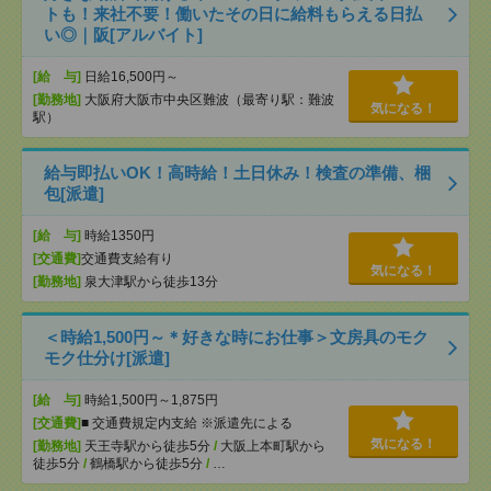
トも！来社不要！働いたその日に給料もらえる日払
い◎｜阪[アルバイト]
[給 与]
日給16,500円～
[勤務地]
大阪府大阪市中央区難波（最寄り駅：難波
気になる！
駅）
給与即払いOK！高時給！土日休み！検査の準備、梱
包[派遣]
[給 与]
時給1350円
[交通費]
交通費支給有り
気になる！
[勤務地]
泉大津駅から徒歩13分
＜時給1,500円～＊好きな時にお仕事＞文房具のモク
モク仕分け[派遣]
[給 与]
時給1,500円～1,875円
[交通費]
■ 交通費規定内支給 ※派遣先による
気になる！
[勤務地]
天王寺駅から徒歩5分
/
大阪上本町駅から
徒歩5分
/
鶴橋駅から徒歩5分
/
…