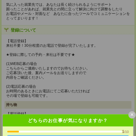
気に入った就業先では、あなたは長く続けられるようにサポート
困ったことがあれば、就業先との間に立って解決に向けて調整をしたり
お電話やメール・対面など あなたに合ったツールでコミュニケーションを
とってまいります！
登録について
【電話登録】
来社不要！30分程度のお電話で登録が完了いたします。
★登録に際しての予約・来社は不要です★
(1)WEB応募の場合
こちらからご連絡いたしますのでお待ちください。
ご応募頂いた後、案内メールをお送りしますので
内容をご確認ください。
(2)電話応募の場合
お時間のあるときにお電話にてご応募いただければ
その場で登録も可能です。
持ち物
×
【電話登録】
弊社HPよりマイページ作成をお願いします
どちらのお仕事が気になりますか？
電話での登録の際に、マイページ作成をいただいた旨をお伝えください。
1
/10
所要時間