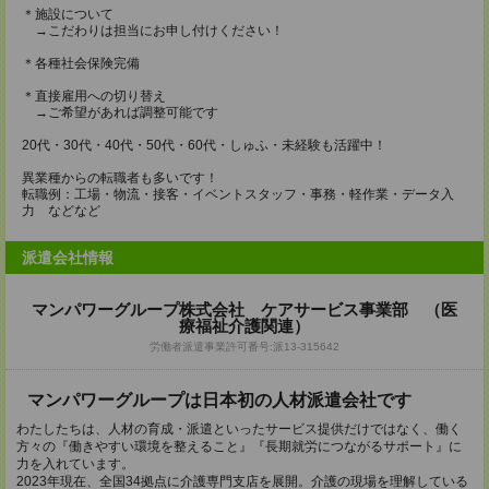
＊施設について
→こだわりは担当にお申し付けください！
＊各種社会保険完備
＊直接雇用への切り替え
→ご希望があれば調整可能です
20代・30代・40代・50代・60代・しゅふ・未経験も活躍中！
異業種からの転職者も多いです！
転職例：工場・物流・接客・イベントスタッフ・事務・軽作業・データ入
力 などなど
派遣会社情報
マンパワーグループ株式会社 ケアサービス事業部 （医
療福祉介護関連）
労働者派遣事業許可番号:派13-315642
マンパワーグループは日本初の人材派遣会社です
わたしたちは、人材の育成・派遣といったサービス提供だけではなく、働く
方々の『働きやすい環境を整えること』『長期就労につながるサポート』に
力を入れています。
2023年現在、全国34拠点に介護専門支店を展開。介護の現場を理解している