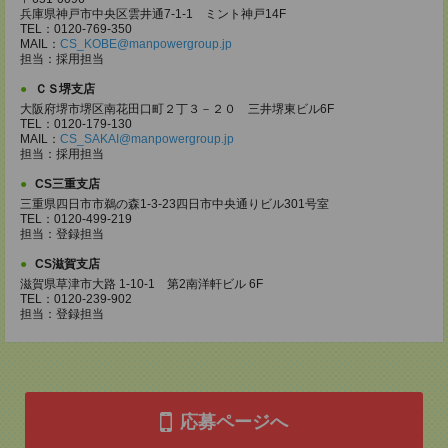
兵庫県神戸市中央区雲井通7-1-1 ミント神戸14F
TEL：0120-769-350
MAIL：
CS_KOBE@manpowergroup.jp
担当：採用担当
ＣＳ堺支店
大阪府堺市堺区南花田口町２丁３－２０ 三井堺東ビル6F
TEL：0120-179-130
MAIL：
CS_SAKAI@manpowergroup.jp
担当：採用担当
CS三重支店
三重県四日市市鵜の森1-3-23四日市中央通りビル301号室
TEL：0120-499-219
担当：登録担当
CS滋賀支店
滋賀県草津市大路 1-10-1 第2南洋軒ビル 6F
TEL：0120-239-902
担当：登録担当
応募ページへ