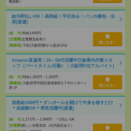
難波駅）
給与即払いOK！高時給！平日休み！パンの梱包・出
荷[派遣]
[給 与]
時給1400円
[交通費]
交通費支給有り
気になる！
[勤務地]
下松(大阪府)駅から徒歩10分
Amazon直雇用！20～50代活躍中◎倉庫内作業スタ
ッフ（パートタイム/日勤）｜大阪堺DS[アルバイト]
[給 与]
時給1,300円～1,300円
[勤務地]
大阪府堺市西区築港新町2-7-9ロジポート
気になる！
堺 1F
深夜給1589円＊ダンボールを開けて中身を移すだけ
＊未経験OK＊男性活躍中[派遣]
[給 与]
1,271円 ～1,589円 ＊日払いOK
[交通費]
嬉しい全額支給（社内規定あり）