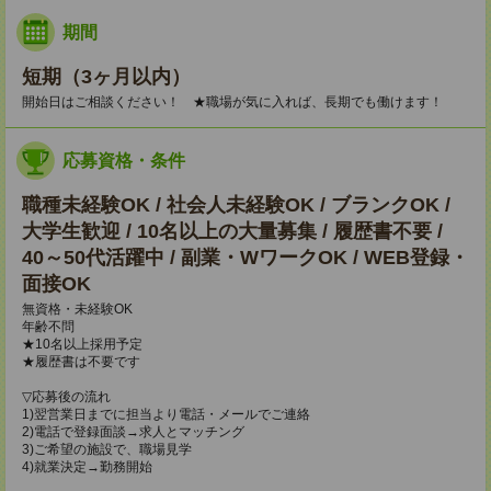
期間
短期（3ヶ月以内）
開始日はご相談ください！ ★職場が気に入れば、長期でも働けます！
応募資格・条件
職種未経験OK / 社会人未経験OK / ブランクOK /
大学生歓迎 / 10名以上の大量募集 / 履歴書不要 /
40～50代活躍中 / 副業・WワークOK / WEB登録・
面接OK
無資格・未経験OK
年齢不問
★10名以上採用予定
★履歴書は不要です
▽応募後の流れ
1)翌営業日までに担当より電話・メールでご連絡
2)電話で登録面談→求人とマッチング
3)ご希望の施設で、職場見学
4)就業決定→勤務開始