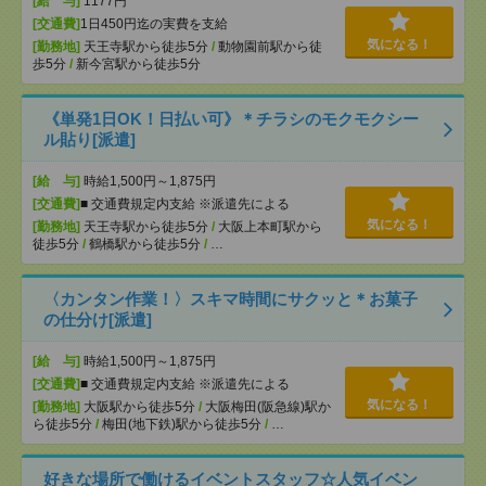
[給 与]
1177円
[交通費]
1日450円迄の実費を支給
気になる！
[勤務地]
天王寺駅から徒歩5分
/
動物園前駅から徒
歩5分
/
新今宮駅から徒歩5分
《単発1日OK！日払い可》＊チラシのモクモクシー
ル貼り[派遣]
[給 与]
時給1,500円～1,875円
[交通費]
■ 交通費規定内支給 ※派遣先による
気になる！
[勤務地]
天王寺駅から徒歩5分
/
大阪上本町駅から
徒歩5分
/
鶴橋駅から徒歩5分
/
…
〈カンタン作業！〉スキマ時間にサクッと＊お菓子
の仕分け[派遣]
[給 与]
時給1,500円～1,875円
[交通費]
■ 交通費規定内支給 ※派遣先による
気になる！
[勤務地]
大阪駅から徒歩5分
/
大阪梅田(阪急線)駅か
ら徒歩5分
/
梅田(地下鉄)駅から徒歩5分
/
…
好きな場所で働けるイベントスタッフ☆人気イベン