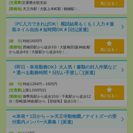
[交通費]
交通費全額支給
気になる！
[勤務地]
天王寺駅
/
大阪上本町駅
/
鶴橋駅
/
…
〈PC入力できればOK〉模試結果もくもく入力＃服
装ネイル自由＃短時間OK＃日払[派遣]
[給 与]
時給1600円
[勤務地]
西梅田駅から徒歩3分
/
大阪梅田(阪神線)駅
気になる！
から徒歩4分
/
大阪駅から徒歩4分
/
…
《即日・単発勤務OK》大人気！書類の封入作業など
＊選べる勤務時間＊日払い手渡し〇[派遣]
[給 与]
時給1284円～1605円
[交通費]
上限1,000円/日
気になる！
[勤務地]
御幣島駅から徒歩10分
/
千船駅から徒歩12
分
/
尼崎(阪神線)駅から【登録地】徒歩1分
/
…
≪単発＊1日から～≫天王寺動物園／ナイトズーの受
付案内メンバー大募集！[派遣]