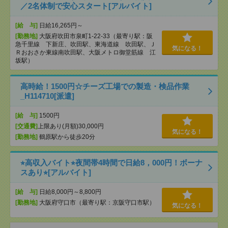
／2名体制で安心スタート[アルバイト]
[給 与]
日給16,265円～
[勤務地]
大阪府吹田市泉町1-22-33（最寄り駅：阪
急千里線 下新庄、吹田駅、東海道線 吹田駅、Ｊ
気になる！
Ｒおおさか東線南吹田駅、大阪メトロ御堂筋線 江
坂駅）
高時給！1500円☆チーズ工場での製造・検品作業
_H114710[派遣]
[給 与]
1500円
[交通費]
上限あり(月額)30,000円
気になる！
[勤務地]
鶴原駅から徒歩20分
⭐︎高収入バイト⭐︎夜間帯4時間で日給8，000円！ボーナ
スあり⭐︎[アルバイト]
[給 与]
日給8,000円～8,800円
[勤務地]
大阪府守口市（最寄り駅：京阪守口市駅）
気になる！