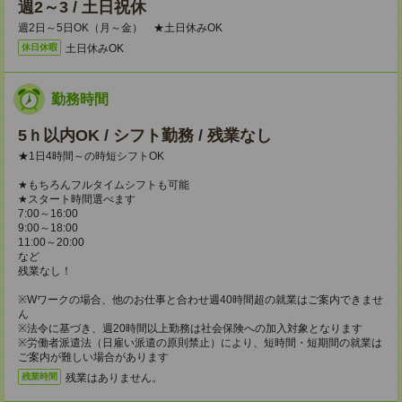
週2～3 / 土日祝休
週2日～5日OK（月～金） ★土日休みOK
土日休みOK
休日休暇
勤務時間
5ｈ以内OK / シフト勤務 / 残業なし
★1日4時間～の時短シフトOK
★もちろんフルタイムシフトも可能
★スタート時間選べます
7:00～16:00
9:00～18:00
11:00～20:00
など
残業なし！
※Wワークの場合、他のお仕事と合わせ週40時間超の就業はご案内できませ
ん
※法令に基づき、週20時間以上勤務は社会保険への加入対象となります
※労働者派遣法（日雇い派遣の原則禁止）により、短時間・短期間の就業は
ご案内が難しい場合があります
残業はありません。
残業時間