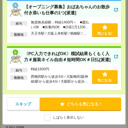
【電話登録】30分程度
【オープニング募集】おばあちゃんのお散歩
・経験やご希望などをインタビュー
付き添いも仕事の1つ[派遣]
・お仕事のご紹介など
登録場所
無資格未経験：時給1400円～ ■週払
給与
いOK ■扶養内OK ■日収1万1200円
以上
CS大阪支店
天王寺駅 / 大阪上本町駅 / 鶴橋駅 / …
気になる!
勤務地
大阪府大阪市北区堂島2-2-2 近鉄堂島ビル11ＦMAP
TEL：0120-923-052
MAIL：
CS_OSAKA@manpowergroup.jp
担当：採用担当
〈PC入力できればOK〉模試結果もくもく入
力＃服装ネイル自由＃短時間OK＃日払[派遣]
CS難波支店
〒542-0076
時給1600円
大阪市中央区難波 2-2-3 御堂筋グランドビル 3F
給与
TEL：0120-923-052
西梅田駅から徒歩3分 / 大阪梅田(阪神
MAIL：
CS_NANBA@manpowergroup.jp
勤務地
気になる!
線)駅から徒歩4分 / 大阪駅から徒歩4
担当：採用担当
分 / …
CS京都支店
〒600-8008
京都府京都市下京区四条通烏丸東入ル長刀鉾町 8 京都三井ビル 6F
スキップ
どちらも気になる！
TEL：0120-923-052
MAIL：
CS_KYOTO@manpowergroup.jp
担当：採用担当
しばらく表示しない
CS神戸支店
〒651-0096