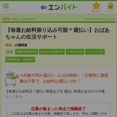
0
メニュー
気になる！
ログイン
NEW
掲載日 :2026
/
08
/
07
No.MNPWW1001329-09
【毎週お給料振り込み可能＊週払い】おばあ
ちゃんの生活サポート
職種：
介護関連
派遣
職種未経験OK
社会人未経験OK
大学生歓迎
ブランクOK
WEB登録・面接OK
≪年齢不問≫週2日～＆1日4時間～！応募時に履歴
書は不要で、お給料は週払いOK！
【毎週がお給料日？週払い制度あり!】週払い制度があるので今週
...
もっとみる
応募が集まった時点で掲載終了
この求人は応募が集まり次第、掲載終了致します。予めご理解くださ