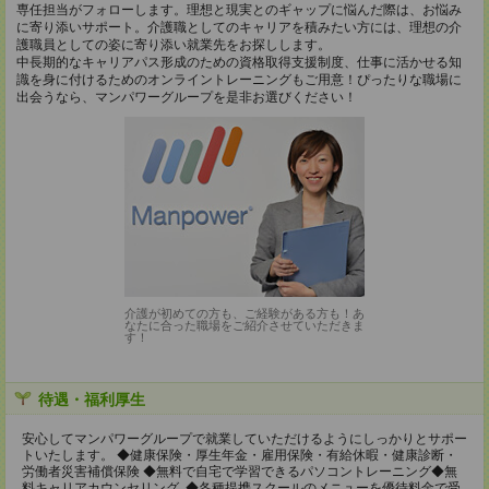
専任担当がフォローします。理想と現実とのギャップに悩んだ際は、お悩み
に寄り添いサポート。介護職としてのキャリアを積みたい方には、理想の介
護職員としての姿に寄り添い就業先をお探しします。
中長期的なキャリアパス形成のための資格取得支援制度、仕事に活かせる知
識を身に付けるためのオンライントレーニングもご用意！ぴったりな職場に
出会うなら、マンパワーグループを是非お選びください！
介護が初めての方も、ご経験がある方も！あ
なたに合った職場をご紹介させていただきま
す！
待遇・福利厚生
安心してマンパワーグループで就業していただけるようにしっかりとサポー
トいたします。 ◆健康保険・厚生年金・雇用保険・有給休暇・健康診断・
労働者災害補償保険 ◆無料で自宅で学習できるパソコントレーニング◆無
料キャリアカウンセリング ◆各種提携スクールのメニューを優待料金で受