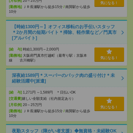
[月収例]
20～25万円
気になる！
[勤務地]
ＪＲ長瀬駅から徒歩15分
/
南巽駅から徒歩
10分
【時給1300円～】オフィス移転のお手伝いスタッフ
＊2か月間の短期バイト＊掃除、軽作業など／門真市
[アルバイト]
[給 与]
時給1,300円～2,000円
[勤務地]
大阪府門真市打越町（最寄り駅：京阪本
気になる！
線 古川橋駅）
深夜給1589円＊スーパーのパック肉の盛り付け＊未
経験活躍中[派遣]
[給 与]
1,271円 ～1,589円 ＊日払いOK
[交通費]
嬉しい全額支給（社内規定あり）
[月収例]
20～25万円
気になる！
[勤務地]
ＪＲ長瀬駅から徒歩15分
/
南巽駅から徒歩
10分
夜勤スタッフ（障がい者支援）◆無資格・未経験OK