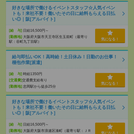
好きな場所で働けるイベントスタッフ☆人気イベン
トも！来社不要！働いたその日に給料もらえる日払
い◎｜阪[アルバイト]
[給 与]
日給16,500円～
[勤務地]
大阪府大阪市天王寺区生玉前町（最寄り
気になる！
駅：谷町九丁目駅）
給与即払いOK！高時給！土日休み！日勤のお仕事！
梱包作業[派遣]
[給 与]
時給1350円
[交通費]
交通費支給有り
気になる！
[勤務地]
忠岡駅から徒歩25分
好きな場所で働けるイベントスタッフ☆人気イベン
トも！来社不要！働いたその日に給料もらえる日払
い◎｜阪[アルバイト]
[給 与]
日給16,500円～
[勤務地]
大阪府大阪市浪速区湊町（最寄り駅：ＪＲ
気になる！