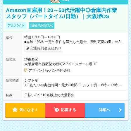
Amazon直雇用！20～50代活躍中◎倉庫内作業
スタッフ（パートタイム/日勤）｜大阪堺DS
アルバイト
職種未経験OK
時給1,300円～1,300円
給与
■昇給・昇格 一定の条件を満たした場合、契約更新の際に年2回
まで昇給の機会があります。 ■正社員登用制度あり ※月末締/翌
交通費別途支給あり
月25日支払い ※時間外手当、別途支給 ※深夜割増賃金 (22:00～
翌5:00までは時給が25%UPします) ☆給与前払い制度有！
堺市西区
勤務地
☆Amazon直雇用で安定して働けます！ 【試用期間】試用期間
大阪府堺市西区築港新町2-7-9ロジポート堺 1F
あり 試用期間の長さ：1週間 雇用形態、給与は本採用時と同じ
です。
アマゾンジャパン合同会社
シフト制
勤務時間
1日あたりの実働時間：最大8時間/日 シフト例 ・8時～17時 ・
12時～21時
日払いOK / 10名以上の大量募集
特徴
気になる！
応募する
詳細へ