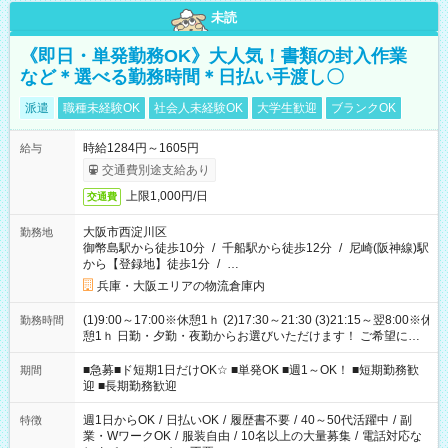
未読
《即日・単発勤務OK》大人気！書類の封入作業
など＊選べる勤務時間＊日払い手渡し〇
派遣
職種未経験OK
社会人未経験OK
大学生歓迎
ブランクOK
時給1284円～1605円
給与
交通費別途支給あり
上限1,000円/日
交通費
大阪市西淀川区
勤務地
御幣島駅から徒歩10分
/
千船駅から徒歩12分
/
尼崎(阪神線)駅
から【登録地】徒歩1分
/
…
兵庫・大阪エリアの物流倉庫内
(1)9:00～17:00※休憩1ｈ (2)17:30～21:30 (3)21:15～翌8:00※休
勤務時間
憩1ｈ 日勤・夕勤・夜勤からお選びいただけます！ ご希望に合
わせて働けるお仕事です(*^^*) 【その他選べる勤務時間】 8-17
時/9-17時/9-18時/10-18時/11-21時/18-22時/20-翌4時/21-翌5
■急募■ド短期1日だけOK☆ ■単発OK ■週1～OK！ ■短期勤務歓
期間
時/22-翌6時/0-翌8時 ご自身のご都合で選んで頂ける完全自由シ
迎 ■長期勤務歓迎
フト！
週1日からOK
/
日払いOK
/
履歴書不要
/
40～50代活躍中
/
副
特徴
業・WワークOK
/
服装自由
/
10名以上の大量募集
/
電話対応な