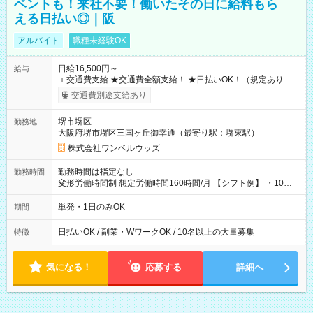
ベントも！来社不要！働いたその日に給料もら
える日払い◎｜阪
アルバイト
職種未経験OK
日給16,500円～
給与
＋交通費支給 ★交通費全額支給！ ★日払いOK！（規定あり） ┗
働いたその日に現金GET♪ お仕事後はコンビニATMから 日払
交通費別途支給あり
い分を引き落とせます！ 【試用期間】試用期間なし
堺市堺区
勤務地
大阪府堺市堺区三国ヶ丘御幸通（最寄り駅：堺東駅）
株式会社ワンベルウッズ
勤務時間は指定なし
勤務時間
変形労働時間制 想定労働時間160時間/月 【シフト例】 ・10：
00～20：00
単発・1日のみOK
期間
日払いOK / 副業・WワークOK / 10名以上の大量募集
特徴
気になる！
応募する
詳細へ