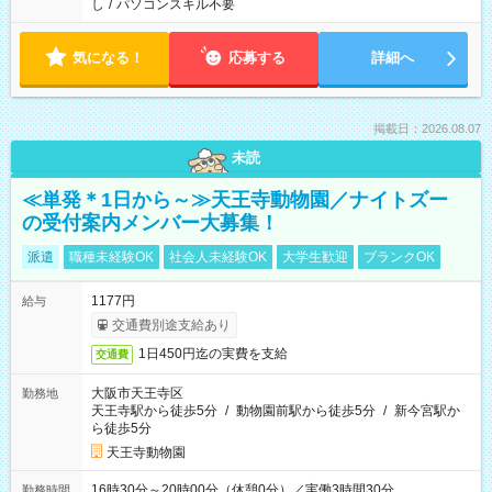
し
/
パソコンスキル不要
気になる！
応募する
詳細へ
掲載日：2026.08.07
未読
≪単発＊1日から～≫天王寺動物園／ナイトズー
の受付案内メンバー大募集！
派遣
職種未経験OK
社会人未経験OK
大学生歓迎
ブランクOK
1177円
給与
交通費別途支給あり
1日450円迄の実費を支給
交通費
大阪市天王寺区
勤務地
天王寺駅から徒歩5分
/
動物園前駅から徒歩5分
/
新今宮駅か
ら徒歩5分
天王寺動物園
16時30分～20時00分（休憩0分）／実働3時間30分
勤務時間