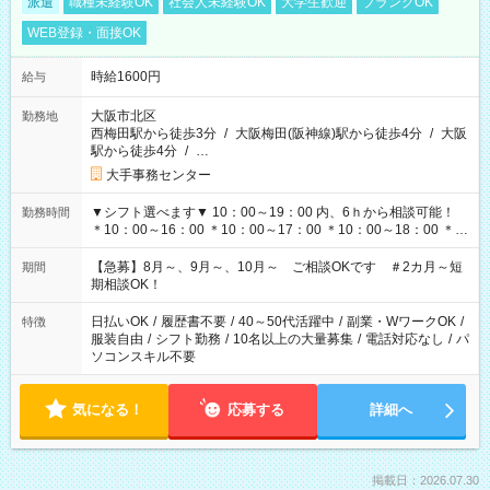
派遣
職種未経験OK
社会人未経験OK
大学生歓迎
ブランクOK
WEB登録・面接OK
時給1600円
給与
大阪市北区
勤務地
西梅田駅から徒歩3分
/
大阪梅田(阪神線)駅から徒歩4分
/
大阪
駅から徒歩4分
/
…
大手事務センター
▼シフト選べます▼ 10：00～19：00 内、6ｈから相談可能！
勤務時間
＊10：00～16：00 ＊10：00～17：00 ＊10：00～18：00 ＊
11：00～19：00 ＊12：00～19：00 ＊13：00～19：00
【急募】8月～、9月～、10月～ ご相談OKです ＃2カ月～短
期間
期相談OK！
日払いOK
/
履歴書不要
/
40～50代活躍中
/
副業・WワークOK
/
特徴
服装自由
/
シフト勤務
/
10名以上の大量募集
/
電話対応なし
/
パ
ソコンスキル不要
気になる！
応募する
詳細へ
掲載日：2026.07.30