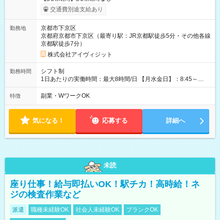
交通費別途支給あり
京都市下京区
勤務地
京都府京都市下京区（最寄り駅：JR京都駅徒歩5分・その他各線
京都駅徒歩7分）
株式会社アイヴィジット
シフト制
勤務時間
1日あたりの実働時間：最大8時間/日 【月水金日】：8:45～
16:30 【火木】：8:45～19:00 週3日～OK、シフト制 ※扶養内
勤務OK ※月1回～2回程度、日曜日出勤をお願いします。 ※時間
副業・WワークOK
特徴
内にて5時間～のシフト組み合わせ※固定シフトではございませ
ん。
気になる！
応募する
詳細へ
未読
座り仕事！給与即払いOK！駅チカ！高時給！ネ
ジの検査作業など
派遣
職種未経験OK
社会人未経験OK
ブランクOK