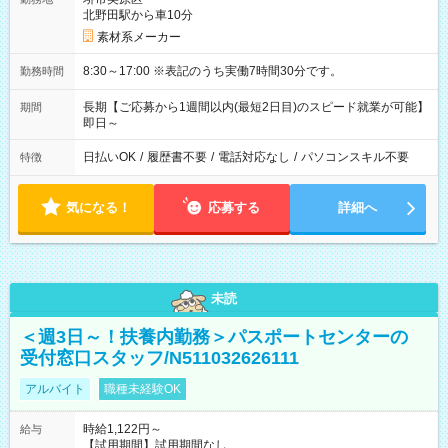
北野田駅から車10分
素材系メーカー
8:30～17:00 ※表記のうち実働7時間30分です。
勤務時間
長期【ご応募から1週間以内(最短2日目)のスピード就業が可能】
期間
即日～
日払いOK
/
履歴書不要
/
電話対応なし
/
パソコンスキル不要
特徴
気になる！
応募する
詳細へ
未読
＜週3日～！扶養内勤務＞パスポートセンターの
受付窓口スタッフ/N511032626111
アルバイト
職種未経験OK
時給1,122円～
給与
【試用期間】試用期間なし