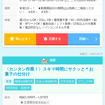
17:00 17:00～22:00 18:00～21:00 など こちら以外の時間帯も
お気軽にご相談ください！
単発1日～！ ★勤務開始日や期間はお気軽にご相談くださ
期間
い！ ＃8月～ ＃9月～
週1日からOK
/
日払いOK
/
履歴書不要
/
40～50代活躍中
/
副
特徴
業・WワークOK
/
服装自由
/
シフト勤務
/
10名以上の大量募
集
/
電話対応なし
/
パソコンスキル不要
気になる！
応募する
詳細へ
掲載日：2026.08.07
未読
〈カンタン作業！〉スキマ時間にサクッと＊お
菓子の仕分け
派遣
職種未経験OK
社会人未経験OK
大学生歓迎
ブランクOK
WEB登録・面接OK
時給1,500円～1,875円
給与
交通費別途支給あり