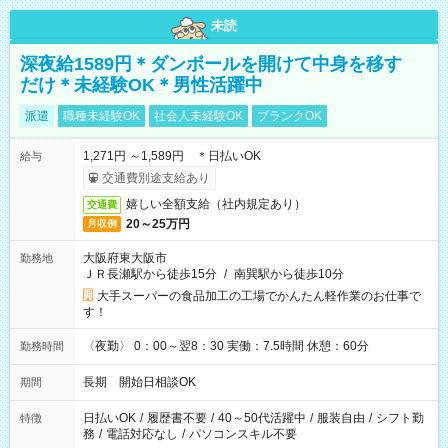
未読
深夜給1589円＊ダンボールを開けて中身を移す
だけ＊未経験OK＊男性活躍中
派遣
職種未経験OK
社会人未経験OK
ブランクOK
1,271円 ～1,589円 ＊日払いOK
給与
交通費別途支給あり
嬉しい全額支給（社内規定あり）
交通費
20～25万円
月収例
大阪府東大阪市
勤務地
ＪＲ長瀬駅から徒歩15分
/
南巽駅から徒歩10分
大手スーパーの食品加工の工場でかんたん軽作業のお仕事で
す！
〈夜勤〉 0：00～翌8：30 実働：7.5時間 休憩：60分
勤務時間
長期 開始日相談OK
期間
日払いOK
/
履歴書不要
/
40～50代活躍中
/
服装自由
/
シフト勤
特徴
務
/
電話対応なし
/
パソコンスキル不要