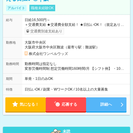
アルバイト
職種未経験OK
日給16,500円～
給与
＋交通費支給 ★交通費全額支給！ ★日払いOK！（規定あり） ┗
働いたその日に現金GET♪ お仕事後はコンビニATMから 日払
交通費別途支給あり
い分を引き落とせます！ 【試用期間】試用期間なし
大阪市中央区
勤務地
大阪府大阪市中央区難波（最寄り駅：難波駅）
株式会社ワンベルウッズ
勤務時間は指定なし
勤務時間
変形労働時間制 想定労働時間160時間/月 【シフト例】 ・10：
00～20：00
単発・1日のみOK
期間
日払いOK / 副業・WワークOK / 10名以上の大量募集
特徴
気になる！
応募する
詳細へ
未読