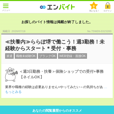
0
メニュー
気になる！
ログイン
お探しのバイト情報は掲載が終了しました。
掲載日 :2026
/
07
/
19
No.TSW26-0315283
≪扶養内≫ららぽ堺で働こう！週3勤務！未
経験からスタート＊受付・事務
派遣
職種未経験OK
ブランクOK
WEB登録・面接OK
＜週3日勤務・扶養＞保険ショップでの受付+事務
【ネイルOK】
業界や職種の経験は必要ありません○やってみたい～の気持ちがあ
...
もっとみる
あなたの閲覧履歴からのオススメ