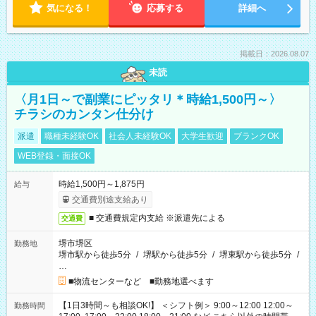
気になる！
応募する
詳細へ
掲載日：2026.08.07
未読
〈月1日～で副業にピッタリ＊時給1,500円～〉
チラシのカンタン仕分け
派遣
職種未経験OK
社会人未経験OK
大学生歓迎
ブランクOK
WEB登録・面接OK
時給1,500円～1,875円
給与
交通費別途支給あり
■ 交通費規定内支給 ※派遣先による
交通費
堺市堺区
勤務地
堺市駅から徒歩5分
/
堺駅から徒歩5分
/
堺東駅から徒歩5分
/
…
■物流センターなど ■勤務地選べます
【1日3時間～も相談OK!】 ＜シフト例＞ 9:00～12:00 12:00～
勤務時間