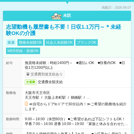
掲載日：2026.08.07
未読
志望動機も履歴書も不要！日収1.1万円～＊未経
験OKの介護
派遣
職種未経験OK
社会人未経験OK
ブランクOK
WEB登録・面接OK
無資格未経験：時給1400円～ ■週払いOK ■扶養内OK ■日
給与
収1万1200円以上
交通費別途支給あり
交通費全額支給
交通費
大阪市天王寺区
勤務地
天王寺駅
/
大阪上本町駅
/
鶴橋駅
/
…
≪自宅からドアtoドアで30分以内！≫ご希望の勤務地を紹介
します。
9:00～18:00（休憩60分） ■ご希望があれば下記シフトもOK！
勤務時間
早番 7:00～16:00 遅番 10:00～19:00 「家族と休みを合わせた
い」 「余裕を持って夕飯の準備がしたい」 「できれば残業はし
たくない」 など、ご希望を教えてくださいね。 ※Wワーク希望