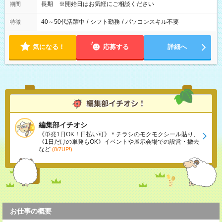
長期 ※開始日はお気軽にご相談ください
期間
40～50代活躍中
/
シフト勤務
/
パソコンスキル不要
特徴
気になる！
応募する
詳細へ
編集部イチオシ
《単発1日OK！日払い可》＊チラシのモクモクシール貼り、
《1日だけの単発もOK》イベントや展示会場での設営・撤去
など
(8/7UP!)
お仕事の概要