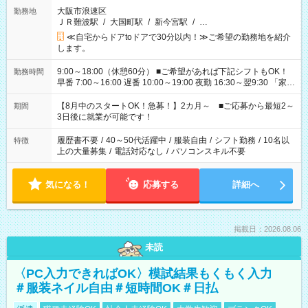
大阪市浪速区
勤務地
ＪＲ難波駅
/
大国町駅
/
新今宮駅
/
…
≪自宅からドアtoドアで30分以内！≫ご希望の勤務地を紹介
します。
9:00～18:00（休憩60分） ■ご希望があれば下記シフトもOK！
勤務時間
早番 7:00～16:00 遅番 10:00～19:00 夜勤 16:30～翌9:30 「家族
と休みを合わせたい」 「余裕を持って夕飯の準備がしたい」
「できれば残業はしたくない」 など、ご希望を教えてください
【8月中のスタートOK！急募！】2カ月～ ■ご応募から最短2～
期間
ね。 ※Wワーク希望の方へ 今ご覧のお仕事で希望する勤務時間
3日後に就業が可能です！
と、もう1つのお仕事の勤務時間。 合計で週40時間を超える場
合は応募できません。
履歴書不要
/
40～50代活躍中
/
服装自由
/
シフト勤務
/
10名以
特徴
上の大量募集
/
電話対応なし
/
パソコンスキル不要
気になる！
応募する
詳細へ
掲載日：2026.08.06
未読
〈PC入力できればOK〉模試結果もくもく入力
＃服装ネイル自由＃短時間OK＃日払