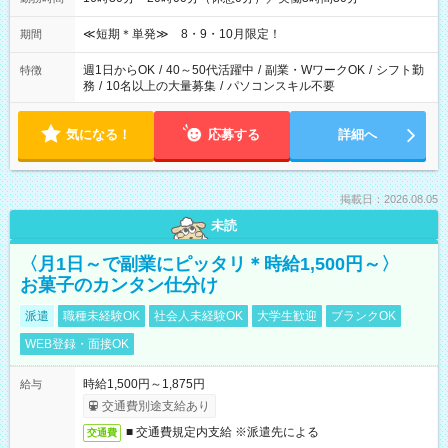
≪短期＊単発≫ 8・9・10月限定！
期間
週1日からOK
/
40～50代活躍中
/
副業・WワークOK
/
シフト勤
特徴
務
/
10名以上の大量募集
/
パソコンスキル不要
気になる！
応募する
詳細へ
掲載日：2026.08.05
未読
〈月1日～で副業にピッタリ＊時給1,500円～〉
お菓子のカンタン仕分け
派遣
職種未経験OK
社会人未経験OK
大学生歓迎
ブランクOK
WEB登録・面接OK
時給1,500円～1,875円
給与
交通費別途支給あり
■ 交通費規定内支給 ※派遣先による
交通費