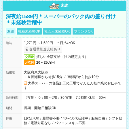
未読
深夜給1589円＊スーパーのパック肉の盛り付け
＊未経験活躍中
派遣
職種未経験OK
社会人未経験OK
ブランクOK
1,271円 ～1,589円 ＊日払いOK
給与
交通費別途支給あり
嬉しい全額支給（社内規定あり）
交通費
20～25万円
月収例
大阪府東大阪市
勤務地
ＪＲ長瀬駅から徒歩15分
/
南巽駅から徒歩10分
大手スーパーの食品加工の工場でかんたん軽作業のお仕事で
す！
〈夜勤〉 0：00～翌8：30 実働：7.5時間 休憩：60分
勤務時間
長期 開始日相談OK
期間
日払いOK
/
履歴書不要
/
40～50代活躍中
/
服装自由
/
シフト勤
特徴
務
/
電話対応なし
/
パソコンスキル不要