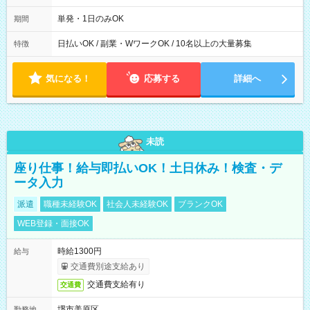
00～20：00
単発・1日のみOK
期間
日払いOK / 副業・WワークOK / 10名以上の大量募集
特徴
気になる！
応募する
詳細へ
未読
座り仕事！給与即払いOK！土日休み！検査・デ
ータ入力
派遣
職種未経験OK
社会人未経験OK
ブランクOK
WEB登録・面接OK
時給1300円
給与
交通費別途支給あり
交通費支給有り
交通費
堺市美原区
勤務地