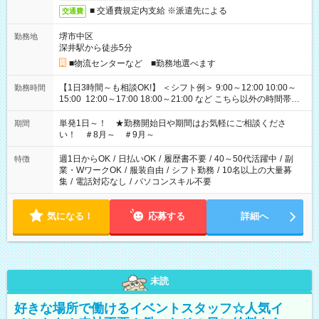
■ 交通費規定内支給 ※派遣先による
交通費
堺市中区
勤務地
深井駅から徒歩5分
■物流センターなど ■勤務地選べます
【1日3時間～も相談OK!】 ＜シフト例＞ 9:00～12:00 10:00～
勤務時間
15:00 12:00～17:00 18:00～21:00 など こちら以外の時間帯も
お気軽にご相談ください！
単発1日～！ ★勤務開始日や期間はお気軽にご相談くださ
期間
い！ ＃8月～ ＃9月～
週1日からOK
/
日払いOK
/
履歴書不要
/
40～50代活躍中
/
副
特徴
業・WワークOK
/
服装自由
/
シフト勤務
/
10名以上の大量募
集
/
電話対応なし
/
パソコンスキル不要
気になる！
応募する
詳細へ
未読
好きな場所で働けるイベントスタッフ☆人気イ