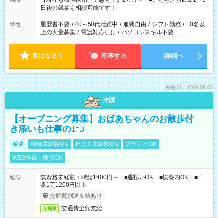
【現在も積極採用中！急募！】2カ月～ ■ご応募から最短2～3
期間
の方へ 今ご覧のお仕事で希望する勤務時間と、もう1つのお仕事
日後の就業も相談可能です！
の勤務時間。 合計で週40時間を超える場合は応募できません。
履歴書不要
/
40～50代活躍中
/
服装自由
/
シフト勤務
/
10名以
特徴
上の大量募集
/
電話対応なし
/
パソコンスキル不要
気になる！
応募する
詳細へ
掲載日：2026.08.06
未読
【オープニング募集】おばあちゃんのお散歩付
き添いも仕事の1つ
派遣
職種未経験OK
社会人未経験OK
ブランクOK
WEB登録・面接OK
無資格未経験：時給1400円～ ■週払いOK ■扶養内OK ■日
給与
収1万1200円以上
交通費別途支給あり
交通費全額支給
交通費