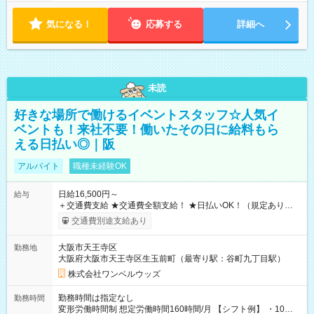
気になる！
応募する
詳細へ
未読
好きな場所で働けるイベントスタッフ☆人気イ
ベントも！来社不要！働いたその日に給料もら
える日払い◎｜阪
アルバイト
職種未経験OK
日給16,500円～
給与
＋交通費支給 ★交通費全額支給！ ★日払いOK！（規定あり） ┗
働いたその日に現金GET♪ お仕事後はコンビニATMから 日払
交通費別途支給あり
い分を引き落とせます！ 【試用期間】試用期間なし
大阪市天王寺区
勤務地
大阪府大阪市天王寺区生玉前町（最寄り駅：谷町九丁目駅）
株式会社ワンベルウッズ
勤務時間は指定なし
勤務時間
変形労働時間制 想定労働時間160時間/月 【シフト例】 ・10：