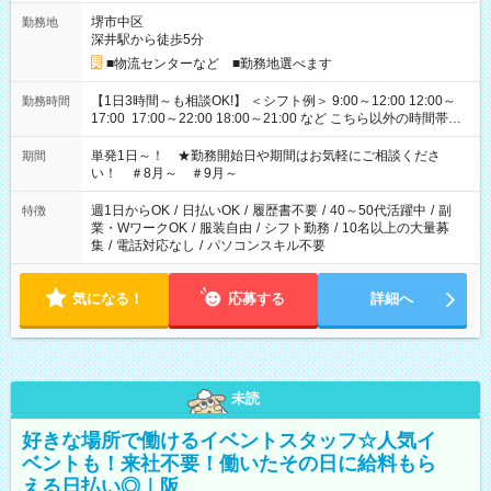
堺市中区
勤務地
深井駅から徒歩5分
■物流センターなど ■勤務地選べます
【1日3時間～も相談OK!】 ＜シフト例＞ 9:00～12:00 12:00～
勤務時間
17:00 17:00～22:00 18:00～21:00 など こちら以外の時間帯も
お気軽にご相談ください！
単発1日～！ ★勤務開始日や期間はお気軽にご相談くださ
期間
い！ ＃8月～ ＃9月～
週1日からOK
/
日払いOK
/
履歴書不要
/
40～50代活躍中
/
副
特徴
業・WワークOK
/
服装自由
/
シフト勤務
/
10名以上の大量募
集
/
電話対応なし
/
パソコンスキル不要
気になる！
応募する
詳細へ
未読
好きな場所で働けるイベントスタッフ☆人気イ
ベントも！来社不要！働いたその日に給料もら
える日払い◎｜阪