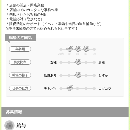
＊店舗の開店・閉店業務
＊店舗内でのカンタンな事務作業
＊来店されたお客様の対応
＊電話応対（取次など）
＊販促活動のサポート（イベント準備や当日の運営補助など）
※事務未経験の方でも始められるお仕事です！
職場の雰囲気
年齢層
20代
30
40
50
60
男女比率
女性
男性
職場の様子
活気あり
しずか
仕事の仕方
テキパキ
コツコツ
募集情報
給与