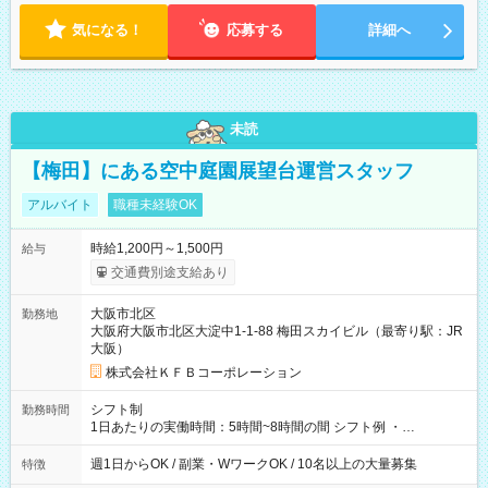
気になる！
応募する
詳細へ
未読
【梅田】にある空中庭園展望台運営スタッフ
アルバイト
職種未経験OK
時給1,200円～1,500円
給与
交通費別途支給あり
大阪市北区
勤務地
大阪府大阪市北区大淀中1-1-88 梅田スカイビル（最寄り駅：JR
大阪）
株式会社ＫＦＢコーポレーション
シフト制
勤務時間
1日あたりの実働時間：5時間~8時間の間 シフト例 ・
9:30~18:00 実働7.5時間 ・9:30~14:30 実働5時間 ・
16:00~21:30 実働5.5時間
週1日からOK / 副業・WワークOK / 10名以上の大量募集
特徴