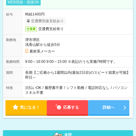
WEB登録・面接OK
時給1400円
給与
交通費別途支給あり
交通費支給有り
交通費
堺市堺区
勤務地
浅香山駅から徒歩5分
素材系メーカー
9:00～16:00 9:00～15:00 ※表記のうち実働7時間です。
勤務時間
長期【ご応募から1週間以内(最短2日目)のスピード就業が可能】
期間
即日～
日払いOK
/
履歴書不要
/
シフト勤務
/
電話対応なし
/
パソコン
特徴
スキル不要
気になる！
応募する
詳細へ
未読