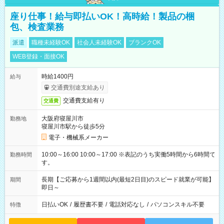
座り仕事！給与即払いOK！高時給！製品の梱
包、検査業務
派遣
職種未経験OK
社会人未経験OK
ブランクOK
WEB登録・面接OK
時給1400円
給与
交通費別途支給あり
交通費支給有り
交通費
大阪府寝屋川市
勤務地
寝屋川市駅から徒歩5分
電子・機械系メーカー
10:00～16:00 10:00～17:00 ※表記のうち実働5時間から6時間で
勤務時間
す。
長期【ご応募から1週間以内(最短2日目)のスピード就業が可能】
期間
即日～
日払いOK
/
履歴書不要
/
電話対応なし
/
パソコンスキル不要
特徴