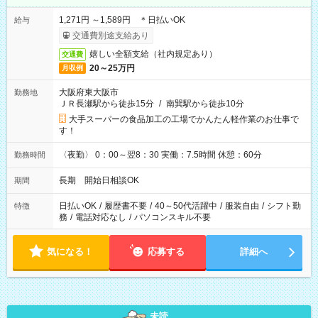
1,271円 ～1,589円 ＊日払いOK
給与
交通費別途支給あり
嬉しい全額支給（社内規定あり）
交通費
20～25万円
月収例
大阪府東大阪市
勤務地
ＪＲ長瀬駅から徒歩15分
/
南巽駅から徒歩10分
大手スーパーの食品加工の工場でかんたん軽作業のお仕事で
す！
〈夜勤〉 0：00～翌8：30 実働：7.5時間 休憩：60分
勤務時間
長期 開始日相談OK
期間
日払いOK
/
履歴書不要
/
40～50代活躍中
/
服装自由
/
シフト勤
特徴
務
/
電話対応なし
/
パソコンスキル不要
気になる！
応募する
詳細へ
未読