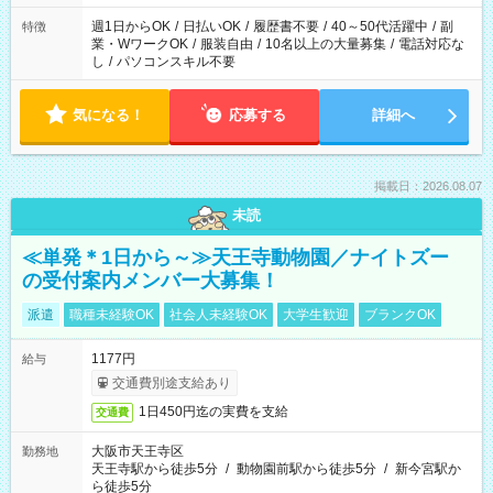
フト！
週1日からOK
/
日払いOK
/
履歴書不要
/
40～50代活躍中
/
副
特徴
業・WワークOK
/
服装自由
/
10名以上の大量募集
/
電話対応な
し
/
パソコンスキル不要
気になる！
応募する
詳細へ
掲載日：2026.08.07
未読
≪単発＊1日から～≫天王寺動物園／ナイトズー
の受付案内メンバー大募集！
派遣
職種未経験OK
社会人未経験OK
大学生歓迎
ブランクOK
1177円
給与
交通費別途支給あり
1日450円迄の実費を支給
交通費
大阪市天王寺区
勤務地
天王寺駅から徒歩5分
/
動物園前駅から徒歩5分
/
新今宮駅か
ら徒歩5分