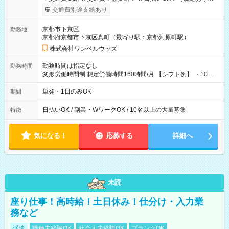
働いたその日に現金GET♪ お仕事後はコンビニATMから 日払
交通費別途支給あり
い分を引き落とせます！ 【試用期間】試用期間なし
京都市下京区
勤務地
京都府京都市下京区真町（最寄り駅：京都河原町駅）
株式会社ワンベルウッズ
勤務時間は指定なし
勤務時間
変形労働時間制 想定労働時間160時間/月 【シフト例】 ・10：
00～20：00
単発・1日のみOK
期間
日払いOK / 副業・WワークOK / 10名以上の大量募集
特徴
気になる！
応募する
詳細へ
未読
座り仕事！高時給！土日休み！仕分け・入力業
務など
派遣
職種未経験OK
社会人未経験OK
ブランクOK