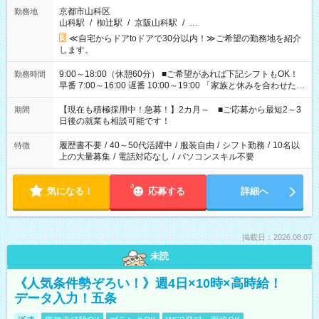
京都市山科区
勤務地
山科駅
/
椥辻駅
/
京阪山科駅
/
…
≪自宅からドアtoドアで30分以内！≫ご希望の勤務地を紹介
します。
9:00～18:00（休憩60分） ■ご希望があれば下記シフトもOK！
勤務時間
早番 7:00～16:00 遅番 10:00～19:00 「家族と休みを合わせた
い」 「余裕を持って夕飯の準備がしたい」 「できれば残業はし
たくない」 など、ご希望を教えてくださいね。 ※Wワーク希望
【現在も積極採用中！急募！】2カ月～ ■ご応募から最短2～3
期間
の方へ 今ご覧のお仕事で希望する勤務時間と、もう1つのお仕事
日後の就業も相談可能です！
の勤務時間。 合計で週40時間を超える場合は応募できません。
履歴書不要
/
40～50代活躍中
/
服装自由
/
シフト勤務
/
10名以
特徴
上の大量募集
/
電話対応なし
/
パソコンスキル不要
気になる！
応募する
詳細へ
掲載日：2026.08.07
未読
《人気条件勢ぞろい！》週4日×10時×高時給！
データ入力！五条