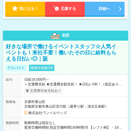
気になる！
応募する
詳細へ
未読
好きな場所で働けるイベントスタッフ☆人気イ
ベントも！来社不要！働いたその日に給料もら
える日払い◎｜阪
アルバイト
職種未経験OK
日給16,500円～
給与
＋交通費支給 ★交通費全額支給！ ★日払いOK！（規定あり） ┗
働いたその日に現金GET♪ お仕事後はコンビニATMから 日払
交通費別途支給あり
い分を引き落とせます！ 【試用期間】試用期間なし
京都市東山区
勤務地
京都府京都市東山区宮川筋（最寄り駅：清水五条駅）
株式会社ワンベルウッズ
勤務時間は指定なし
勤務時間
変形労働時間制 想定労働時間160時間/月 【シフト例】 ・10：