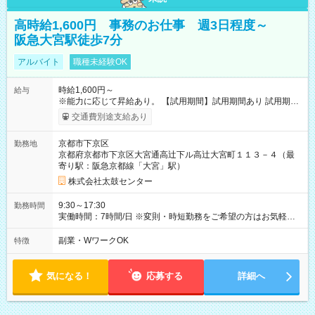
高時給1,600円 事務のお仕事 週3日程度～
阪急大宮駅徒歩7分
アルバイト
職種未経験OK
時給1,600円～
給与
※能力に応じて昇給あり。 【試用期間】試用期間あり 試用期間
の長さ：3ヶ月 雇用形態、給与は本採用時と同じです。
交通費別途支給あり
京都市下京区
勤務地
京都府京都市下京区大宮通高辻下ル高辻大宮町１１３－４（最
寄り駅：阪急京都線「大宮」駅）
株式会社太鼓センター
9:30～17:30
勤務時間
実働時間：7時間/日 ※変則・時短勤務をご希望の方はお気軽に
ご相談ください。
副業・WワークOK
特徴
気になる！
応募する
詳細へ