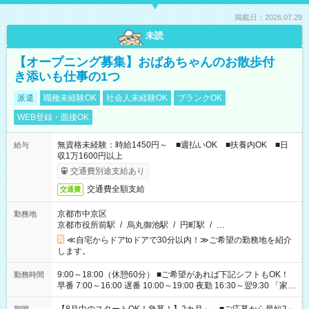
掲載日：2026.07.29
未読
【オープニング募集】おばあちゃんのお散歩付
き添いも仕事の1つ
派遣
職種未経験OK
社会人未経験OK
ブランクOK
WEB登録・面接OK
無資格未経験：時給1450円～ ■週払いOK ■扶養内OK ■日
給与
収1万1600円以上
交通費別途支給あり
交通費全額支給
交通費
京都市中京区
勤務地
京都市役所前駅
/
烏丸御池駅
/
円町駅
/
…
≪自宅からドアtoドアで30分以内！≫ご希望の勤務地を紹介
します。
9:00～18:00（休憩60分） ■ご希望があれば下記シフトもOK！
勤務時間
早番 7:00～16:00 遅番 10:00～19:00 夜勤 16:30～翌9:30 「家族
と休みを合わせたい」 「余裕を持って夕飯の準備がしたい」
「できれば残業はしたくない」 など、ご希望を教えてください