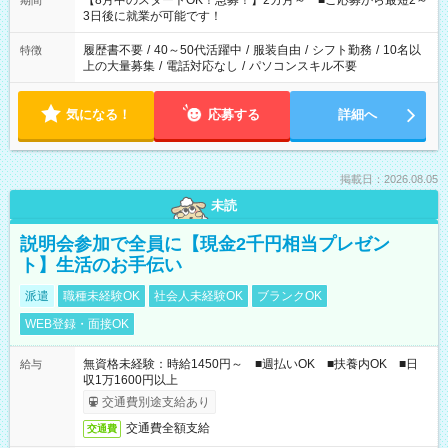
【8月中のスタートOK！急募！】2カ月～ ■ご応募から最短2～
期間
ね。 ※Wワーク希望の方へ 今ご覧のお仕事で希望する勤務時間
3日後に就業が可能です！
と、もう1つのお仕事の勤務時間。 合計で週40時間を超える場
合は応募できません。
履歴書不要
/
40～50代活躍中
/
服装自由
/
シフト勤務
/
10名以
特徴
上の大量募集
/
電話対応なし
/
パソコンスキル不要
気になる！
応募する
詳細へ
掲載日：2026.08.05
未読
説明会参加で全員に【現金2千円相当プレゼン
ト】生活のお手伝い
派遣
職種未経験OK
社会人未経験OK
ブランクOK
WEB登録・面接OK
無資格未経験：時給1450円～ ■週払いOK ■扶養内OK ■日
給与
収1万1600円以上
交通費別途支給あり
交通費全額支給
交通費