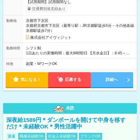
【試用期間】試用期間なし
交通費別途支給あり
京都市下京区
勤務地
京都府京都市下京区（最寄り駅：JR京都駅徒歩5分・その他各線
京都駅徒歩7分）
株式会社アイヴィジット
シフト制
勤務時間
1日あたりの実働時間：最大8時間/日 【月水金日】：8:45～
16:30 【火木】：8:45～19:00 週3日～OK、シフト制 ※扶養内
勤務OK ※月1回～2回程度、日曜日出勤をお願いします。 ※時間
副業・WワークOK
特徴
内にて5時間～のシフト組み合わせ※固定シフトではございませ
ん。
気になる！
応募する
詳細へ
未読
深夜給1589円＊ダンボールを開けて中身を移す
だけ＊未経験OK＊男性活躍中
派遣
職種未経験OK
社会人未経験OK
ブランクOK