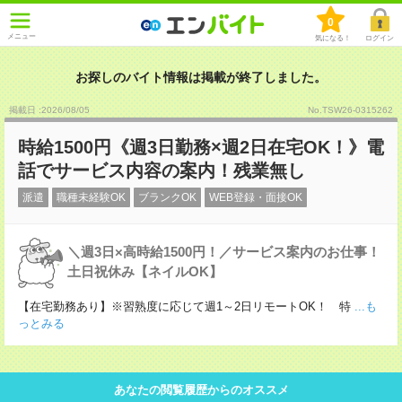
0
メニュー
気になる！
ログイン
お探しのバイト情報は掲載が終了しました。
掲載日 :2026
/
08
/
05
No.TSW26-0315262
時給1500円《週3日勤務×週2日在宅OK！》電
話でサービス内容の案内！残業無し
派遣
職種未経験OK
ブランクOK
WEB登録・面接OK
＼週3日×高時給1500円！／サービス案内のお仕事！
土日祝休み【ネイルOK】
【在宅勤務あり】※習熟度に応じて週1～2日リモートOK！ 特
...も
っとみる
あなたの閲覧履歴からのオススメ