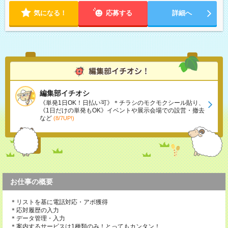
気になる！
応募する
詳細へ
編集部イチオシ
《単発1日OK！日払い可》＊チラシのモクモクシール貼り、
《1日だけの単発もOK》イベントや展示会場での設営・撤去
など
(8/7UP!)
お仕事の概要
＊リストを基に電話対応・アポ獲得
＊応対履歴の入力
＊データ管理・入力
＊案内するサービスは1種類のみ！とってもカンタン！