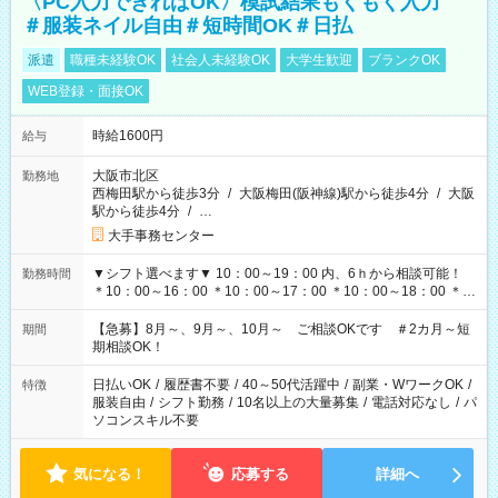
〈PC入力できればOK〉模試結果もくもく入力
＃服装ネイル自由＃短時間OK＃日払
派遣
職種未経験OK
社会人未経験OK
大学生歓迎
ブランクOK
WEB登録・面接OK
時給1600円
給与
大阪市北区
勤務地
西梅田駅から徒歩3分
/
大阪梅田(阪神線)駅から徒歩4分
/
大阪
駅から徒歩4分
/
…
大手事務センター
▼シフト選べます▼ 10：00～19：00 内、6ｈから相談可能！
勤務時間
＊10：00～16：00 ＊10：00～17：00 ＊10：00～18：00 ＊
11：00～19：00 ＊12：00～19：00 ＊13：00～19：00
【急募】8月～、9月～、10月～ ご相談OKです ＃2カ月～短
期間
期相談OK！
日払いOK
/
履歴書不要
/
40～50代活躍中
/
副業・WワークOK
/
特徴
服装自由
/
シフト勤務
/
10名以上の大量募集
/
電話対応なし
/
パ
ソコンスキル不要
気になる！
応募する
詳細へ