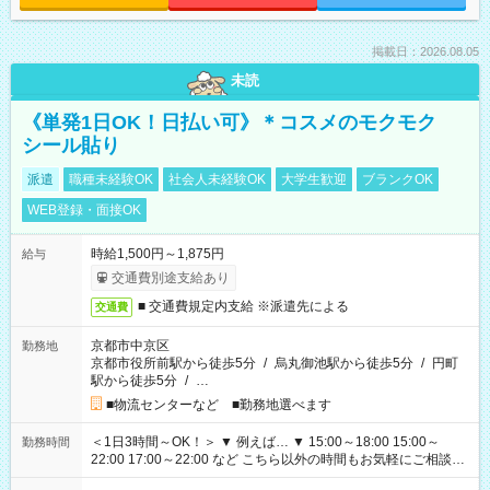
掲載日：2026.08.05
未読
《単発1日OK！日払い可》＊コスメのモクモク
シール貼り
派遣
職種未経験OK
社会人未経験OK
大学生歓迎
ブランクOK
WEB登録・面接OK
時給1,500円～1,875円
給与
交通費別途支給あり
■ 交通費規定内支給 ※派遣先による
交通費
京都市中京区
勤務地
京都市役所前駅から徒歩5分
/
烏丸御池駅から徒歩5分
/
円町
駅から徒歩5分
/
…
■物流センターなど ■勤務地選べます
＜1日3時間～OK！＞ ▼ 例えば… ▼ 15:00～18:00 15:00～
勤務時間
22:00 17:00～22:00 など こちら以外の時間もお気軽にご相談く
ださい！