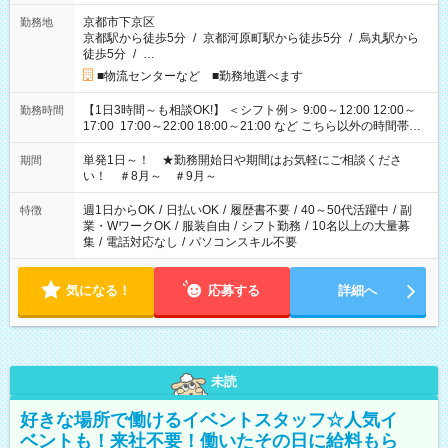
京都市下京区
勤務地
京都駅から徒歩5分
/
京都河原町駅から徒歩5分
/
烏丸駅から
徒歩5分
/
…
■物流センターなど ■勤務地選べます
【1日3時間～も相談OK!】 ＜シフト例＞ 9:00～12:00 12:00～
勤務時間
17:00 17:00～22:00 18:00～21:00 など こちら以外の時間帯も
お気軽にご相談ください！
単発1日～！ ★勤務開始日や期間はお気軽にご相談くださ
期間
い！ ＃8月～ ＃9月～
週1日からOK
/
日払いOK
/
履歴書不要
/
40～50代活躍中
/
副
特徴
業・WワークOK
/
服装自由
/
シフト勤務
/
10名以上の大量募
集
/
電話対応なし
/
パソコンスキル不要
気になる！
応募する
詳細へ
未読
好きな場所で働けるイベントスタッフ☆人気イ
ベントも！来社不要！働いたその日に給料もら