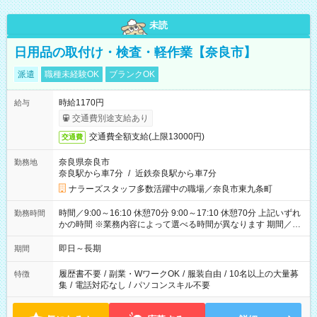
未読
日用品の取付け・検査・軽作業【奈良市】
派遣
職種未経験OK
ブランクOK
時給1170円
給与
交通費別途支給あり
交通費全額支給(上限13000円)
交通費
奈良県奈良市
勤務地
奈良駅から車7分
/
近鉄奈良駅から車7分
ナラーズスタッフ多数活躍中の職場／奈良市東九条町
時間／9:00～16:10 休憩70分 9:00～17:10 休憩70分 上記いずれ
勤務時間
かの時間 ※業務内容によって選べる時間が異なります 期間／即
日～長期安定 スタート日は相談可能！ 勤務日／月～金の週4日
～でOK！
即日～長期
期間
履歴書不要
/
副業・WワークOK
/
服装自由
/
10名以上の大量募
特徴
集
/
電話対応なし
/
パソコンスキル不要