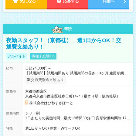
気になる！
応募する
詳細へ
未読
夜勤スタッフ！（京都桂） 週1日からOK！交
通費支給あり！
アルバイト
職種未経験OK
日給24,000円～
給与
【試用期間】試用期間あり 試用期間の長さ：3ヶ月 雇用形態、
給与は本採用時と同じです。
交通費別途支給あり
京都市西京区
勤務地
京都府京都市西京区桂春日町14-7（最寄り駅：阪急桂駅）
株式会社はぴねすさぽーと
シフト制
勤務時間
1日あたりの実働時間：最大12時間30分/日 変形労働時間制 17：
00～翌9：00（休憩時間3.5時間) 一日の実働時間：12.5時間 想
定労働時間：37.5時間/週 ＊曜日相談：可 ＊労働日数相談：可
週1日からOK / 副業・WワークOK
特徴