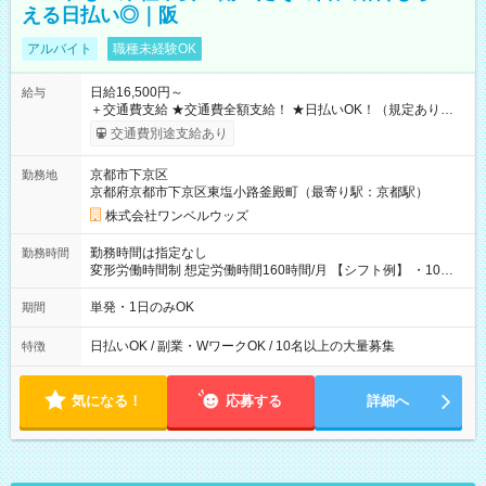
える日払い◎｜阪
アルバイト
職種未経験OK
日給16,500円～
給与
＋交通費支給 ★交通費全額支給！ ★日払いOK！（規定あり） ┗
働いたその日に現金GET♪ お仕事後はコンビニATMから 日払
交通費別途支給あり
い分を引き落とせます！ 【試用期間】試用期間なし
京都市下京区
勤務地
京都府京都市下京区東塩小路釜殿町（最寄り駅：京都駅）
株式会社ワンベルウッズ
勤務時間は指定なし
勤務時間
変形労働時間制 想定労働時間160時間/月 【シフト例】 ・10：
00～20：00
単発・1日のみOK
期間
日払いOK / 副業・WワークOK / 10名以上の大量募集
特徴
気になる！
応募する
詳細へ