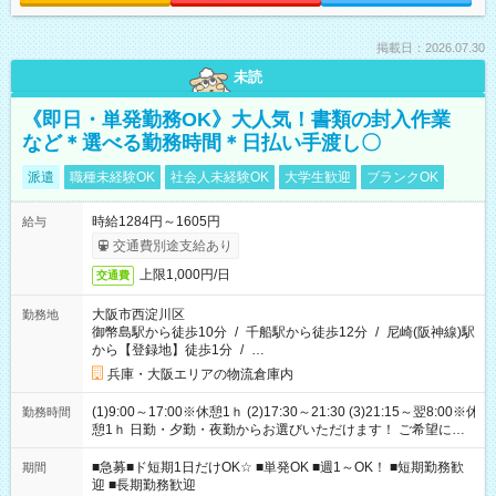
掲載日：2026.07.30
未読
《即日・単発勤務OK》大人気！書類の封入作業
など＊選べる勤務時間＊日払い手渡し〇
派遣
職種未経験OK
社会人未経験OK
大学生歓迎
ブランクOK
時給1284円～1605円
給与
交通費別途支給あり
上限1,000円/日
交通費
大阪市西淀川区
勤務地
御幣島駅から徒歩10分
/
千船駅から徒歩12分
/
尼崎(阪神線)駅
から【登録地】徒歩1分
/
…
兵庫・大阪エリアの物流倉庫内
(1)9:00～17:00※休憩1ｈ (2)17:30～21:30 (3)21:15～翌8:00※休
勤務時間
憩1ｈ 日勤・夕勤・夜勤からお選びいただけます！ ご希望に合
わせて働けるお仕事です(*^^*) 【その他選べる勤務時間】 8-17
時/9-17時/9-18時/10-18時/11-21時/18-22時/20-翌4時/21-翌5
■急募■ド短期1日だけOK☆ ■単発OK ■週1～OK！ ■短期勤務歓
期間
時/22-翌6時/0-翌8時 ご自身のご都合で選んで頂ける完全自由シ
迎 ■長期勤務歓迎