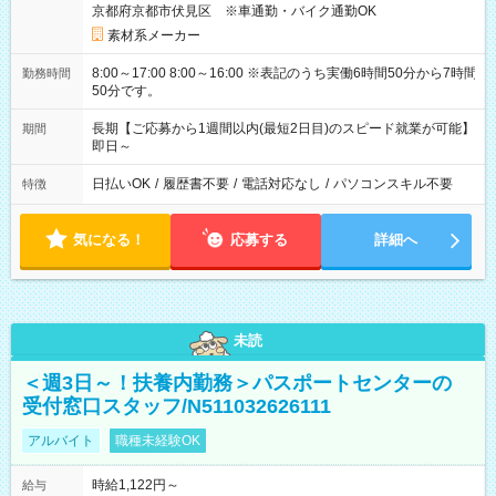
京都府京都市伏見区 ※車通勤・バイク通勤OK
素材系メーカー
8:00～17:00 8:00～16:00 ※表記のうち実働6時間50分から7時間
勤務時間
50分です。
長期【ご応募から1週間以内(最短2日目)のスピード就業が可能】
期間
即日～
日払いOK
/
履歴書不要
/
電話対応なし
/
パソコンスキル不要
特徴
気になる！
応募する
詳細へ
未読
＜週3日～！扶養内勤務＞パスポートセンターの
受付窓口スタッフ/N511032626111
アルバイト
職種未経験OK
時給1,122円～
給与