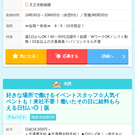
天王寺動物園
16時30分～20時00分（休憩0分）／実働3時間30分
勤務時間
≪短期＊単発≫ 8・9・10月限定！
期間
週1日からOK
/
40～50代活躍中
/
副業・WワークOK
/
シフト勤
特徴
務
/
10名以上の大量募集
/
パソコンスキル不要
気になる！
応募する
詳細へ
未読
好きな場所で働けるイベントスタッフ☆人気イ
ベントも！来社不要！働いたその日に給料もら
える日払い◎｜阪
アルバイト
職種未経験OK
日給16,500円～
給与
＋交通費支給 ★交通費全額支給！ ★日払いOK！（規定あり） ┗