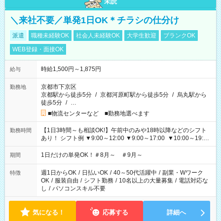
未読
＼来社不要／単発1日OK＊チラシの仕分け
派遣
職種未経験OK
社会人未経験OK
大学生歓迎
ブランクOK
WEB登録・面接OK
時給1,500円～1,875円
給与
京都市下京区
勤務地
京都駅から徒歩5分
/
京都河原町駅から徒歩5分
/
烏丸駅から
徒歩5分
/
…
■物流センターなど ■勤務地選べます
【1日3時間～も相談OK!】午前中のみや18時以降などのシフト
勤務時間
あり！ シフト例 ▼9:00～12:00 ▼9:00～17:00 ▼10:00～19:00
▼18:00～21:00
1日だけの単発OK！＃8月～ ＃9月～
期間
週1日からOK
/
日払いOK
/
40～50代活躍中
/
副業・Wワーク
特徴
OK
/
服装自由
/
シフト勤務
/
10名以上の大量募集
/
電話対応な
し
/
パソコンスキル不要
気になる！
応募する
詳細へ