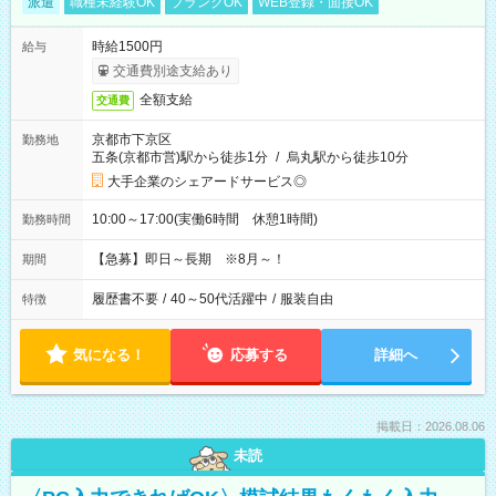
派遣
職種未経験OK
ブランクOK
WEB登録・面接OK
時給1500円
給与
交通費別途支給あり
全額支給
交通費
京都市下京区
勤務地
五条(京都市営)駅から徒歩1分
/
烏丸駅から徒歩10分
大手企業のシェアードサービス◎
10:00～17:00(実働6時間 休憩1時間)
勤務時間
【急募】即日～長期 ※8月～！
期間
履歴書不要
/
40～50代活躍中
/
服装自由
特徴
気になる！
応募する
詳細へ
掲載日：2026.08.06
未読