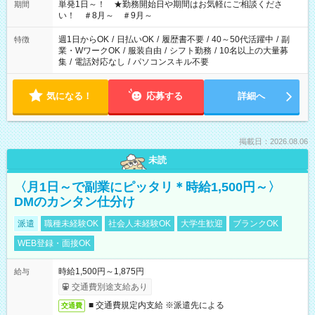
単発1日～！ ★勤務開始日や期間はお気軽にご相談くださ
期間
い！ ＃8月～ ＃9月～
週1日からOK
/
日払いOK
/
履歴書不要
/
40～50代活躍中
/
副
特徴
業・WワークOK
/
服装自由
/
シフト勤務
/
10名以上の大量募
集
/
電話対応なし
/
パソコンスキル不要
気になる！
応募する
詳細へ
掲載日：2026.08.06
未読
〈月1日～で副業にピッタリ＊時給1,500円～〉
DMのカンタン仕分け
派遣
職種未経験OK
社会人未経験OK
大学生歓迎
ブランクOK
WEB登録・面接OK
時給1,500円～1,875円
給与
交通費別途支給あり
■ 交通費規定内支給 ※派遣先による
交通費