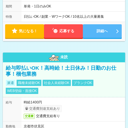
00～20：00
単発・1日のみOK
期間
日払いOK / 副業・WワークOK / 10名以上の大量募集
特徴
気になる！
応募する
詳細へ
未読
給与即払いOK！高時給！土日休み！日勤のお仕
事！梱包業務
派遣
職種未経験OK
社会人未経験OK
ブランクOK
WEB登録・面接OK
時給1400円
給与
交通費別途支給あり
交通費支給有り
交通費
京都市伏見区
勤務地