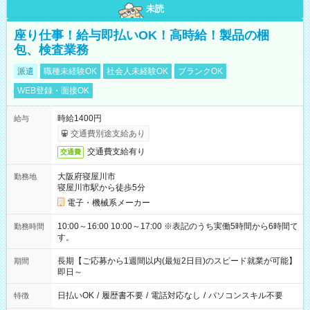
未読
座り仕事！給与即払いOK！高時給！製品の梱
包、検査業務
派遣
職種未経験OK
社会人未経験OK
ブランクOK
WEB登録・面接OK
時給1400円
給与
交通費別途支給あり
交通費支給有り
交通費
大阪府寝屋川市
勤務地
寝屋川市駅から徒歩5分
電子・機械系メーカー
10:00～16:00 10:00～17:00 ※表記のうち実働5時間から6時間で
勤務時間
す。
長期【ご応募から1週間以内(最短2日目)のスピード就業が可能】
期間
即日～
日払いOK
/
履歴書不要
/
電話対応なし
/
パソコンスキル不要
特徴