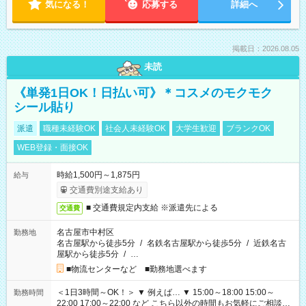
気になる！
応募する
詳細へ
掲載日：2026.08.05
未読
《単発1日OK！日払い可》＊コスメのモクモク
シール貼り
派遣
職種未経験OK
社会人未経験OK
大学生歓迎
ブランクOK
WEB登録・面接OK
時給1,500円～1,875円
給与
交通費別途支給あり
■ 交通費規定内支給 ※派遣先による
交通費
名古屋市中村区
勤務地
名古屋駅から徒歩5分
/
名鉄名古屋駅から徒歩5分
/
近鉄名古
屋駅から徒歩5分
/
…
■物流センターなど ■勤務地選べます
＜1日3時間～OK！＞ ▼ 例えば… ▼ 15:00～18:00 15:00～
勤務時間
22:00 17:00～22:00 など こちら以外の時間もお気軽にご相談く