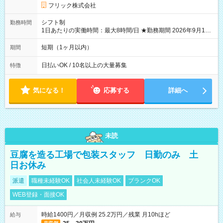
フリック株式会社
シフト制
勤務時間
1日あたりの実働時間：最大8時間/日 ★勤務期間 2026年9月16
日~2026年10月23日 短期勤務OK! 期間中フル勤務できる方優遇
※週3~5日勤務(勤務日数応相談) ※期間前から勤務スタートも可
短期（1ヶ月以内）
期間
能です! ★勤務時間 8:00~17:00(休憩1時間) ※現場により変動あ
り ※夜勤シフトあり
日払いOK / 10名以上の大量募集
特徴
気になる！
応募する
詳細へ
未読
豆腐を造る工場で包装スタッフ 日勤のみ 土
日お休み
派遣
職種未経験OK
社会人未経験OK
ブランクOK
WEB登録・面接OK
時給1400円／月収例 25.2万円／残業 月10hほど
給与