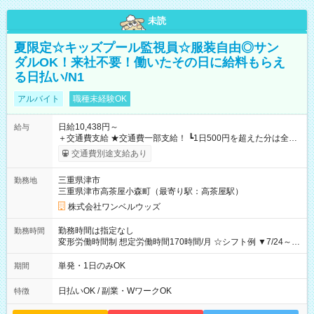
未読
夏限定☆キッズプール監視員☆服装自由◎サン
ダルOK！来社不要！働いたその日に給料もらえ
る日払い/N1
アルバイト
職種未経験OK
日給10,438円～
給与
＋交通費支給 ★交通費一部支給！ ┗1日500円を超えた分は全額
支給！ ※往復500円以内の方は自己負担となります ★日払い
交通費別途支給あり
OK！（規定あり） ┗働いたその日に現金GET♪ お仕事後はコン
ビニATMから 日払い分を引き落とせます！ 【試用期間】試用
三重県津市
勤務地
期間なし
三重県津市高茶屋小森町（最寄り駅：高茶屋駅）
株式会社ワンベルウッズ
勤務時間は指定なし
勤務時間
変形労働時間制 想定労働時間170時間/月 ☆シフト例 ▼7/24～
8/31 10：45～18：30
単発・1日のみOK
期間
日払いOK / 副業・WワークOK
特徴