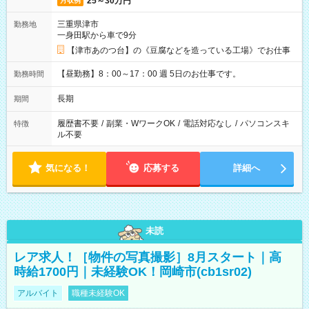
25～30万円
月収例
三重県津市
勤務地
一身田駅から車で9分
【津市あのつ台】の《豆腐などを造っている工場》でお仕事
【昼勤務】8：00～17：00 週 5日のお仕事です。
勤務時間
長期
期間
履歴書不要
/
副業・WワークOK
/
電話対応なし
/
パソコンスキ
特徴
ル不要
気になる！
応募する
詳細へ
未読
レア求人！［物件の写真撮影］8月スタート｜高
時給1700円｜未経験OK！岡崎市(cb1sr02)
アルバイト
職種未経験OK