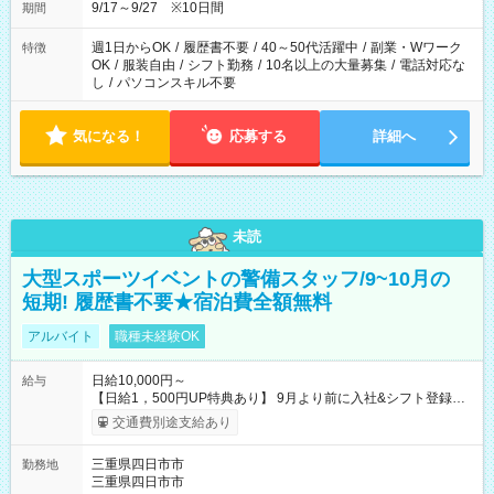
安全面に配慮しこまめな休憩があります。
9/17～9/27 ※10日間
期間
週1日からOK
/
履歴書不要
/
40～50代活躍中
/
副業・Wワーク
特徴
OK
/
服装自由
/
シフト勤務
/
10名以上の大量募集
/
電話対応な
し
/
パソコンスキル不要
気になる！
応募する
詳細へ
未読
大型スポーツイベントの警備スタッフ/9~10月の
短期! 履歴書不要★宿泊費全額無料
アルバイト
職種未経験OK
日給10,000円～
給与
【日給1，500円UP特典あり】 9月より前に入社&シフト登録す
ると 期間中(9/16~10/23) の日給がUP! 日給1万1500円でしっか
交通費別途支給あり
り稼げます♪ 【試用期間】試用期間なし
三重県四日市市
勤務地
三重県四日市市