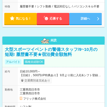
履歴書不要
/
シフト勤務
/
電話対応なし
/
パソコンスキル不要
特徴
気になる！
応募する
詳細へ
未読
大型スポーツイベントの警備スタッフ/9~10月の
短期! 履歴書不要★宿泊費全額無料
アルバイト
職種未経験OK
日給10,000円～
給与
【日給1，500円UP特典あり】 9月より前に入社&シフト登録す
ると 期間中(9/16~10/23) の日給がUP! 日給1万1500円でしっか
交通費別途支給あり
り稼げます♪ 【試用期間】試用期間なし
三重県四日市市
勤務地
三重県四日市市
フリック株式会社
シフト制
勤務時間