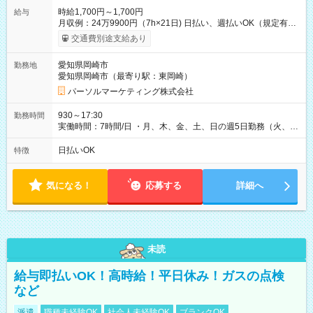
時給1,700円～1,700円
給与
月収例：24万9900円（7h×21日) 日払い、週払いOK（規定有
り） 【試用期間】試用期間なし
交通費別途支給あり
愛知県岡崎市
勤務地
愛知県岡崎市（最寄り駅：東岡崎）
パーソルマーケティング株式会社
930～17:30
勤務時間
実働時間：7時間/日 ・月、木、金、土、日の週5日勤務（火、水
は固定休です／夏季、年末年始等、長期休暇有り！） ・ワンシ
フト！ 残業ほぼナシ（0～5h/月）
日払いOK
特徴
気になる！
応募する
詳細へ
未読
給与即払いOK！高時給！平日休み！ガスの点検
など
派遣
職種未経験OK
社会人未経験OK
ブランクOK