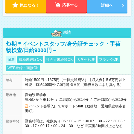
気になる！
応募する
詳細へ
未読
短期＊イベントスタッフ/身分証チェック・手荷
物検査/日給9000円～
派遣
職種未経験OK
社会人未経験OK
大学生歓迎
ブランクOK
WEB登録・面接OK
時給1500円～1875円（一律交通費込）【収入例】5.6万円以上
給与
可能 時給1500円×7.5時間×5日間（勤務日数により異なる）
愛知県豊橋市
勤務地
豊橋駅から車15分
/
二川駅から車14分
/
赤岩口駅から車10分
イベント会場入口でサポートStaff（勤務地：愛知県豊橋市岩
田町）
勤務時間は、複数あり 05：00～15：30 07：30～22：30 08：
勤務時間
30～17：00 17：00～24：30 など ※実働8時間以上となる勤
務もあります。 【休憩】60分+他休憩あり 交替で取得します。