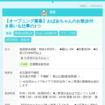
掲載日：2026.08.05
未読
【オープニング募集】おばあちゃんのお散歩付
き添いも仕事の1つ
派遣
職種未経験OK
社会人未経験OK
ブランクOK
WEB登録・面接OK
無資格未経験：時給1450円～ ■週払いOK ■扶養内OK ■日
給与
収1万1600円以上
交通費別途支給あり
交通費全額支給
交通費
名古屋市千種区
勤務地
名古屋大学駅
/
千種駅
/
東山公園(愛知県)駅
/
…
≪自宅からドアtoドアで30分以内！≫ご希望の勤務地を紹介
します。
9:00～18:00（休憩60分） ■ご希望があれば下記シフトもOK！
勤務時間
早番 7:00～16:00 遅番 10:00～19:00 夜勤 16:30～翌9:30 「家族
と休みを合わせたい」 「余裕を持って夕飯の準備がしたい」
「できれば残業はしたくない」 など、ご希望を教えてください