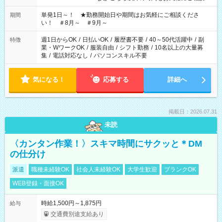
ださい！
単発1日～！ ★勤務開始日や期間はお気軽にご相談くださ
期間
い！ ＃8月～ ＃9月～
週1日からOK
/
日払いOK
/
履歴書不要
/
40～50代活躍中
/
副
特徴
業・WワークOK
/
服装自由
/
シフト勤務
/
10名以上の大量募
集
/
電話対応なし
/
パソコンスキル不要
気になる！
応募する
詳細へ
掲載日：2026.07.31
未読
〈カンタン作業！〉スキマ時間にサクッと＊DM
の仕分け
派遣
職種未経験OK
社会人未経験OK
大学生歓迎
ブランクOK
WEB登録・面接OK
時給1,500円～1,875円
給与
交通費別途支給あり