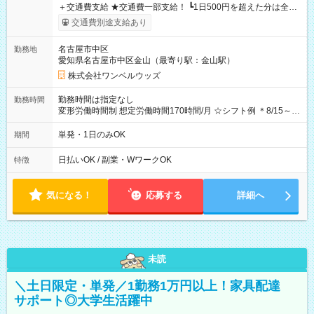
＋交通費支給 ★交通費一部支給！ ┗1日500円を超えた分は全額
支給！ ※往復500円以内の方は自己負担となります ★日払い
交通費別途支給あり
OK！（規定あり） ┗働いたその日に現金GET♪ お仕事後はコン
ビニATMから 日払い分を引き落とせます！ 【試用期間】試用
名古屋市中区
勤務地
期間なし
愛知県名古屋市中区金山（最寄り駅：金山駅）
株式会社ワンベルウッズ
勤務時間は指定なし
勤務時間
変形労働時間制 想定労働時間170時間/月 ☆シフト例 ＊8/15～
10/26 全日共通 08：00～12：00 17：00～21：00 ＊8/31
～9/19のみ下記シフトもあります！ 12：00～16：00 ＊9/6～
単発・1日のみOK
期間
10/6、10/11～26のみ下記シフトもあります！ 07：00～11：
00
日払いOK / 副業・WワークOK
特徴
気になる！
応募する
詳細へ
未読
＼土日限定・単発／1勤務1万円以上！家具配達
サポート◎大学生活躍中