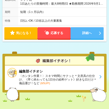
1日あたりの実働時間：最大8時間/日 ★勤務期間 2026年9月16
日~2026年10月23日 短期勤務OK! 期間中フル勤務できる方優遇
※週3~5日勤務(勤務日数応相談) ※期間前から勤務スタートも可
短期（1ヶ月以内）
期間
能です! ★勤務時間 8:00~17:00(休憩1時間) ※現場により変動あ
り ※夜勤シフトあり
日払いOK / 10名以上の大量募集
特徴
気になる！
応募する
詳細へ
編集部イチオシ
〈カンタン作業！〉スキマ時間にサクッと＊文房具の仕分
け、《早く終わっても1日分の給料ゲット》好きな日だけ＊
備品運び！など
(8/5UP!)