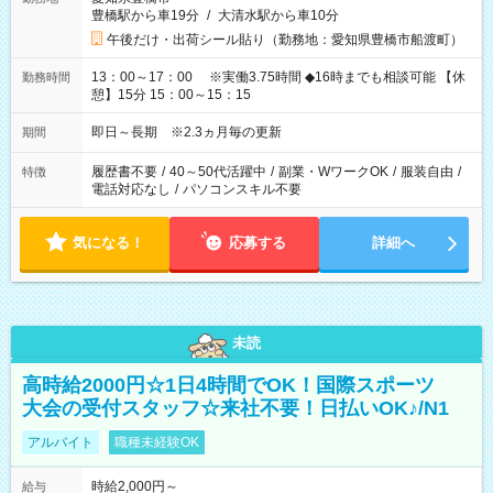
豊橋駅から車19分
/
大清水駅から車10分
午後だけ・出荷シール貼り（勤務地：愛知県豊橋市船渡町）
13：00～17：00 ※実働3.75時間 ◆16時までも相談可能 【休
勤務時間
憩】15分 15：00～15：15
即日～長期 ※2.3ヵ月毎の更新
期間
履歴書不要
/
40～50代活躍中
/
副業・WワークOK
/
服装自由
/
特徴
電話対応なし
/
パソコンスキル不要
気になる！
応募する
詳細へ
未読
高時給2000円☆1日4時間でOK！国際スポーツ
大会の受付スタッフ☆来社不要！日払いOK♪/N1
アルバイト
職種未経験OK
時給2,000円～
給与