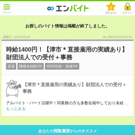
0
メニュー
気になる！
ログイン
お探しのバイト情報は掲載が終了しました。
掲載日 :2026
/
06
/
26
No.ADCTA01413731
時給1400円！【津市＊直接雇用の実績あり】
財団法人での受付＋事務
派遣
職種未経験OK
WEB登録・面接OK
【津市＊直接雇用の実績あり】財団法人での受付＋
事務
アルバイト・パート活躍中！同業務の方も多数在籍中しており未経
...
もっとみる
あなたの閲覧履歴からのオススメ