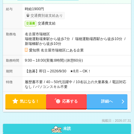
時給1900円
給与
交通費別途支給あり
交通費支給
交通費
名古屋市瑞穂区
勤務地
瑞穂運動場東駅から徒歩7分
/
瑞穂運動場西駅から徒歩10分
/
新瑞橋駅から徒歩10分
愛知県 名古屋市瑞穂区にある企業
9:00～18:00(実働:8時間) (休憩60分)
勤務時間
【急募】即日～2026/9/30 ★8月～OK！
期間
履歴書不要
/
40～50代活躍中
/
10名以上の大量募集
/
電話対応
特徴
なし
/
パソコンスキル不要
気になる！
応募する
詳細へ
掲載日：2026.07.31
未読