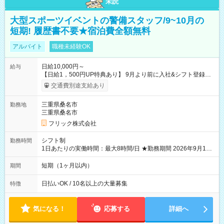
未読
大型スポーツイベントの警備スタッフ/9~10月の
短期! 履歴書不要★宿泊費全額無料
アルバイト
職種未経験OK
日給10,000円～
給与
【日給1，500円UP特典あり】 9月より前に入社&シフト登録す
ると 期間中(9/16~10/23) の日給がUP! 日給1万1500円でしっか
交通費別途支給あり
り稼げます♪ 【試用期間】試用期間なし
三重県桑名市
勤務地
三重県桑名市
フリック株式会社
シフト制
勤務時間
1日あたりの実働時間：最大8時間/日 ★勤務期間 2026年9月16
日~2026年10月23日 短期勤務OK! 期間中フル勤務できる方優遇
※週3~5日勤務(勤務日数応相談) ※期間前から勤務スタートも可
短期（1ヶ月以内）
期間
能です! ★勤務時間 8:00~17:00(休憩1時間) ※現場により変動あ
り ※夜勤シフトあり
日払いOK / 10名以上の大量募集
特徴
気になる！
応募する
詳細へ