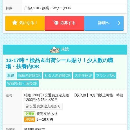
10/6、10/11～26のみ下記シフトもあります！ 07：00～11：
00
日払いOK / 副業・WワークOK
特徴
気になる！
応募する
詳細へ
未読
13-17時＊検品＆出荷シール貼り！少人数の職
場・扶養内OK
派遣
職種未経験OK
社会人未経験OK
大学生歓迎
ブランクOK
WEB登録・面接OK
時給1200円+交通費規定支給 【収入例】9万円以上可能 時給
給与
1200円×3.75ｈ×20日
交通費別途支給あり
規定支給あり
交通費
5～10万円
月収例
愛知県豊橋市
勤務地