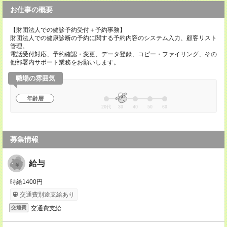
お仕事の概要
【財団法人での健診予約受付＋予約事務】
財団法人での健康診断の予約に関する予約内容のシステム入力、顧客リスト
管理。
電話受付対応、予約確認・変更、データ登録、コピー・ファイリング、その
他部署内サポート業務をお願いします。
職場の雰囲気
年齢層
20代
30
40
50
60
募集情報
給与
時給1400円
交通費別途支給あり
交通費支給
交通費