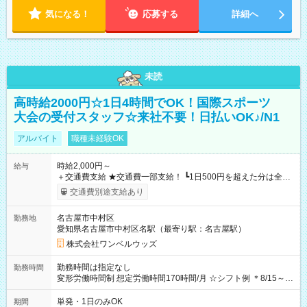
気になる！
応募する
詳細へ
未読
高時給2000円☆1日4時間でOK！国際スポーツ
大会の受付スタッフ☆来社不要！日払いOK♪/N1
アルバイト
職種未経験OK
時給2,000円～
給与
＋交通費支給 ★交通費一部支給！ ┗1日500円を超えた分は全額
支給！ ※往復500円以内の方は自己負担となります ★日払い
交通費別途支給あり
OK！（規定あり） ┗働いたその日に現金GET♪ お仕事後はコン
ビニATMから 日払い分を引き落とせます！ 【試用期間】試用
名古屋市中村区
勤務地
期間なし
愛知県名古屋市中村区名駅（最寄り駅：名古屋駅）
株式会社ワンベルウッズ
勤務時間は指定なし
勤務時間
変形労働時間制 想定労働時間170時間/月 ☆シフト例 ＊8/15～
10/26 全日共通 08：00～12：00 17：00～21：00 ＊8/31
～9/19のみ下記シフトもあります！ 12：00～16：00 ＊9/6～
単発・1日のみOK
期間