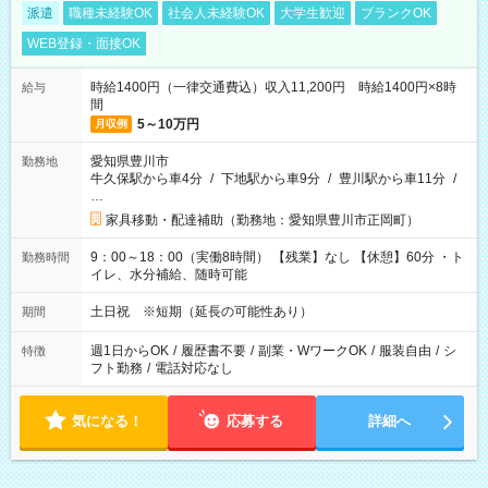
派遣
職種未経験OK
社会人未経験OK
大学生歓迎
ブランクOK
WEB登録・面接OK
時給1400円（一律交通費込）収入11,200円 時給1400円×8時
給与
間
5～10万円
月収例
愛知県豊川市
勤務地
牛久保駅から車4分
/
下地駅から車9分
/
豊川駅から車11分
/
…
家具移動・配達補助（勤務地：愛知県豊川市正岡町）
9：00～18：00（実働8時間） 【残業】なし 【休憩】60分 ・ト
勤務時間
イレ、水分補給、随時可能
土日祝 ※短期（延長の可能性あり）
期間
週1日からOK
/
履歴書不要
/
副業・WワークOK
/
服装自由
/
シ
特徴
フト勤務
/
電話対応なし
気になる！
応募する
詳細へ