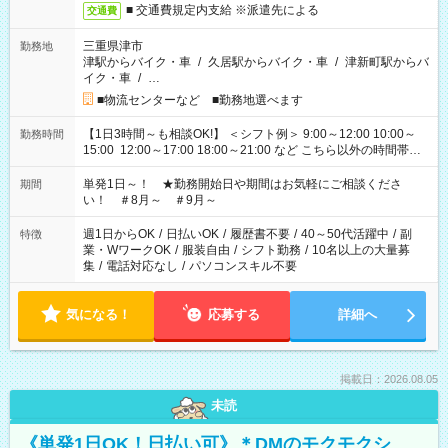
■ 交通費規定内支給 ※派遣先による
交通費
三重県津市
勤務地
津駅からバイク・車
/
久居駅からバイク・車
/
津新町駅からバ
イク・車
/
…
■物流センターなど ■勤務地選べます
【1日3時間～も相談OK!】 ＜シフト例＞ 9:00～12:00 10:00～
勤務時間
15:00 12:00～17:00 18:00～21:00 など こちら以外の時間帯も
お気軽にご相談ください！
単発1日～！ ★勤務開始日や期間はお気軽にご相談くださ
期間
い！ ＃8月～ ＃9月～
週1日からOK
/
日払いOK
/
履歴書不要
/
40～50代活躍中
/
副
特徴
業・WワークOK
/
服装自由
/
シフト勤務
/
10名以上の大量募
集
/
電話対応なし
/
パソコンスキル不要
気になる！
応募する
詳細へ
掲載日：2026.08.05
未読
《単発1日OK！日払い可》＊DMのモクモクシ