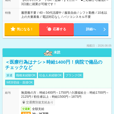
【8月中のスタートOK！急募！】2カ月～ ■ご応募から最短2～
期間
ね。 ※Wワーク希望の方へ 今ご覧のお仕事で希望する勤務時間
3日後に就業が可能です！
と、もう1つのお仕事の勤務時間。 合計で週40時間を超える場
合は応募できません。
履歴書不要
/
40～50代活躍中
/
服装自由
/
シフト勤務
/
10名以
特徴
上の大量募集
/
電話対応なし
/
パソコンスキル不要
気になる！
応募する
詳細へ
掲載日：2026.08.05
未読
＜医療行為はナシ＞時給1400円！病院で備品の
チェックなど
派遣
職種未経験OK
社会人未経験OK
ブランクOK
WEB登録・面接OK
無資格の方：時給1400円～1750円 / 介護福祉士：時給1700円～
給与
2125円 / 初任者以上：時給1500円～1875円
交通費別途支給あり
全額支給
交通費
月収例