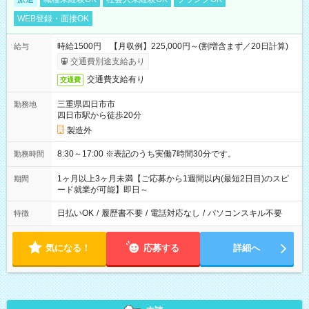
WEB登録・面接OK
時給1500円 【月収例】225,000円～(割増含まず／20日計算)
給与
交通費別途支給あり
交通費支給有り
交通費
三重県四日市市
勤務地
四日市駅から徒歩20分
製造外
8:30～17:00 ※表記のうち実働7時間30分です。
勤務時間
1ヶ月以上3ヶ月未満【ご応募から1週間以内(最短2日目)のスピ
期間
ード就業が可能】即日～
日払いOK
/
履歴書不要
/
電話対応なし
/
パソコンスキル不要
特徴
気になる！
応募する
詳細へ