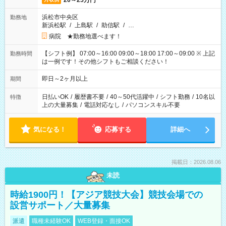
20～25万円
浜松市中央区
勤務地
新浜松駅
/
上島駅
/
助信駅
/
…
病院 ★勤務地選べます！
【シフト例】 07:00～16:00 09:00～18:00 17:00～09:00 ※ 上記
勤務時間
は一例です！その他シフトもご相談ください！
即日～2ヶ月以上
期間
日払いOK
/
履歴書不要
/
40～50代活躍中
/
シフト勤務
/
10名以
特徴
上の大量募集
/
電話対応なし
/
パソコンスキル不要
気になる！
応募する
詳細へ
掲載日：2026.08.06
未読
時給1900円！【アジア競技大会】競技会場での
設営サポート／大量募集
派遣
職種未経験OK
WEB登録・面接OK