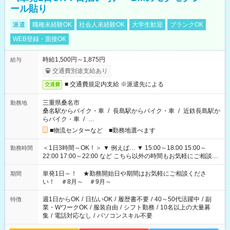
ール貼り
派遣
職種未経験OK
社会人未経験OK
大学生歓迎
ブランクOK
WEB登録・面接OK
時給1,500円～1,875円
給与
交通費別途支給あり
■ 交通費規定内支給 ※派遣先による
交通費
三重県桑名市
勤務地
桑名駅からバイク・車
/
長島駅からバイク・車
/
近鉄長島駅か
らバイク・車
/
…
■物流センターなど ■勤務地選べます
＜1日3時間～OK！＞ ▼ 例えば… ▼ 15:00～18:00 15:00～
勤務時間
22:00 17:00～22:00 など こちら以外の時間もお気軽にご相談く
ださい！
単発1日～！ ★勤務開始日や期間はお気軽にご相談くださ
期間
い！ ＃8月～ ＃9月～
週1日からOK
/
日払いOK
/
履歴書不要
/
40～50代活躍中
/
副
特徴
業・WワークOK
/
服装自由
/
シフト勤務
/
10名以上の大量募
集
/
電話対応なし
/
パソコンスキル不要