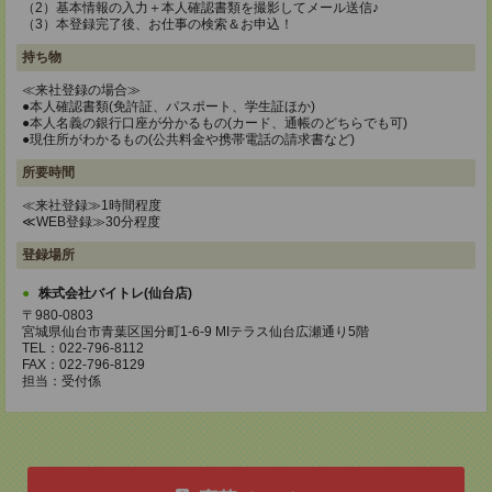
（2）基本情報の入力＋本人確認書類を撮影してメール送信♪
（3）本登録完了後、お仕事の検索＆お申込！
持ち物
≪来社登録の場合≫
●本人確認書類(免許証、パスポート、学生証ほか)
●本人名義の銀行口座が分かるもの(カード、通帳のどちらでも可)
●現住所がわかるもの(公共料金や携帯電話の請求書など)
所要時間
≪来社登録≫1時間程度
≪WEB登録≫30分程度
登録場所
株式会社バイトレ(仙台店)
〒980-0803
宮城県仙台市青葉区国分町1-6-9 MIテラス仙台広瀬通り5階
TEL：022-796-8112
FAX：022-796-8129
担当：受付係