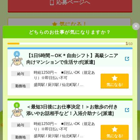
応募ページへ
気になる！
×
どちらのお仕事が気になりますか？
1
/10
メール
LINE
で送る
で送る
【1日5時間～OK＊自由シフト】高級シニア
向けマンションで生活サポ[派遣]
シェア
ツイート
ブックマーク
時給1250円～ ■日払いOK（規定あ
給与
り）※即日払い不可
盛岡駅 / 厨川駅 / 仙北町駅 / …
気になる!
勤務地
あなたの閲覧履歴からの
おすすめ
＜最短3日後にお仕事決定！＞お散歩の付き
添いやお話相手など！入浴介助ナシ[派遣]
【1日5時間～OK＊自由シフト】高級シニア向けマン
時給1250円～ ■日払いOK（規定あ
給与
り）※即日払い不可
ションで生活サポ[派遣]
盛岡駅 / 厨川駅 / 仙北町駅 / …
気になる!
勤務地