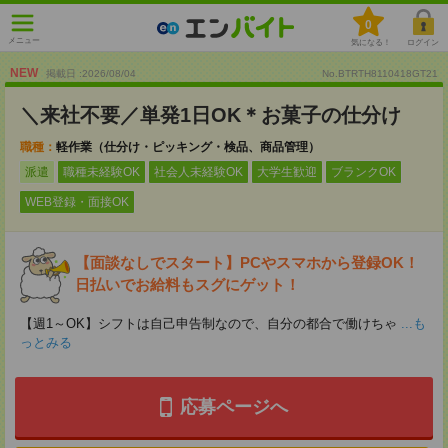
0
メニュー
気になる！
ログイン
NEW
掲載日 :2026
/
08
/
04
No.BTRTH8110418GT21
＼来社不要／単発1日OK＊お菓子の仕分け
職種：
軽作業（仕分け・ピッキング・検品、商品管理）
派遣
職種未経験OK
社会人未経験OK
大学生歓迎
ブランクOK
WEB登録・面接OK
【面談なしでスタート】PCやスマホから登録OK！
日払いでお給料もスグにゲット！
【週1～OK】シフトは自己申告制なので、自分の都合で働けちゃ
...も
っとみる
応募ページへ