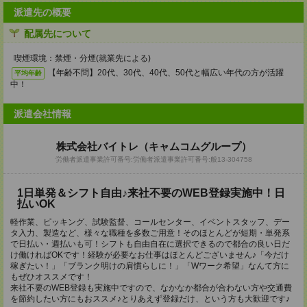
派遣先の概要
配属先について
喫煙環境：禁煙・分煙(就業先による)
【年齢不問】20代、30代、40代、50代と幅広い年代の方が活躍
平均年齢
中！
派遣会社情報
株式会社バイトレ（キャムコムグループ）
労働者派遣事業許可番号:労働者派遣事業許可番号:般13-304758
1日単発＆シフト自由♪来社不要のWEB登録実施中！日
払いOK
軽作業、ピッキング、試験監督、コールセンター、イベントスタッフ、デー
タ入力、製造など、様々な職種を多数ご用意！そのほとんどが短期・単発系
で日払い・週払いも可！シフトも自由自在に選択できるので都合の良い日だ
け働ければOKです！経験が必要なお仕事はほとんどございません♪「今だけ
稼ぎたい！」「ブランク明けの肩慣らしに！」「Wワーク希望」なんて方に
もぜひオススメです！
来社不要のWEB登録も実施中ですので、なかなか都合が合わない方や交通費
を節約したい方にもおススメ♪とりあえず登録だけ、という方も大歓迎です♪