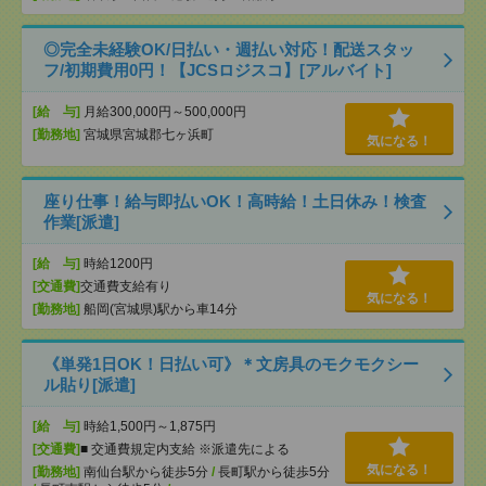
◎完全未経験OK/日払い・週払い対応！配送スタッ
フ/初期費用0円！【JCSロジスコ】[アルバイト]
[給 与]
月給300,000円～500,000円
[勤務地]
宮城県宮城郡七ヶ浜町
気になる！
座り仕事！給与即払いOK！高時給！土日休み！検査
作業[派遣]
[給 与]
時給1200円
[交通費]
交通費支給有り
気になる！
[勤務地]
船岡(宮城県)駅から車14分
《単発1日OK！日払い可》＊文房具のモクモクシー
ル貼り[派遣]
[給 与]
時給1,500円～1,875円
[交通費]
■ 交通費規定内支給 ※派遣先による
気になる！
[勤務地]
南仙台駅から徒歩5分
/
長町駅から徒歩5分