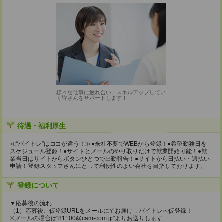
様々な仕事に触れ合い、スキルアップしてい
く皆さんをサポートします！
待遇・福利厚生
≪“バイトレ”はココが違う！≫●来社不要でWEBから登録！●希望勤務日を
スケジュール登録！●サイトとメールのやり取りだけで就業開始可能！●就
業当日はサイトからボタンひとつで出勤報告！●サイトから日払い・週払い
申請！登録スタッフさんにとって利便性のよい会社を目指しております。
登録について
▼応募後の流れ
（1）応募後、仮登録URLをメールにてお届け→バイトレへ仮登録！
※メールの場合は"81100@cam-com.jp"よりお送りします