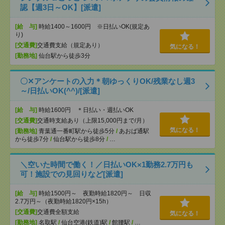
認【週3日～OK】[派遣]
[給 与]
時給1400～1600円 ※日払いOK(規定あ
り)
[交通費]
交通費支給（規定あり）
気になる！
[勤務地]
仙台駅から徒歩3分
〇✕アンケートの入力＊朝ゆっくりOK/残業なし週3
～/日払いOK(^^)/[派遣]
[給 与]
時給1600円 ＊日払い・週払いOK
[交通費]
交通時支給あり（上限15,000円まで/月）
気になる！
[勤務地]
青葉通一番町駅から徒歩5分
/
あおば通駅
から徒歩7分
/
仙台駅から徒歩8分
/
…
＼空いた時間で働く！／日払いOK×1勤務2.7万円も
可！施設での見回りなど[派遣]
[給 与]
時給1500円～ 夜勤時給1820円～ 日収
2.7万円～（夜勤時給1820円×15h）
[交通費]
交通費全額支給
気になる！
[勤務地]
名取駅
/
仙台空港(鉄道)駅
/
館腰駅
/
…