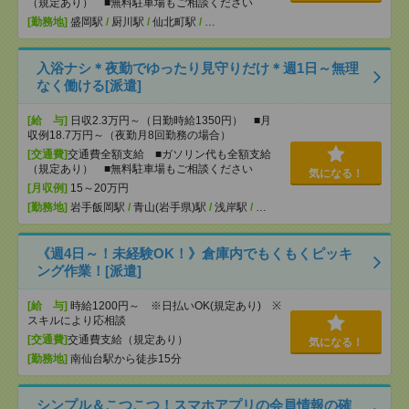
（規定あり） ■無料駐車場もご相談ください
[勤務地]
盛岡駅
/
厨川駅
/
仙北町駅
/
…
入浴ナシ＊夜勤でゆったり見守りだけ＊週1日～無理
なく働ける[派遣]
[給 与]
日収2.3万円～（日勤時給1350円） ■月
収例18.7万円～（夜勤月8回勤務の場合）
[交通費]
交通費全額支給 ■ガソリン代も全額支給
（規定あり） ■無料駐車場もご相談ください
気になる！
[月収例]
15～20万円
[勤務地]
岩手飯岡駅
/
青山(岩手県)駅
/
浅岸駅
/
…
《週4日～！未経験OK！》倉庫内でもくもくピッキ
ング作業！[派遣]
[給 与]
時給1200円～ ※日払いOK(規定あり) ※
スキルにより応相談
[交通費]
交通費支給（規定あり）
気になる！
[勤務地]
南仙台駅から徒歩15分
シンプル＆こつこつ！スマホアプリの会員情報の確