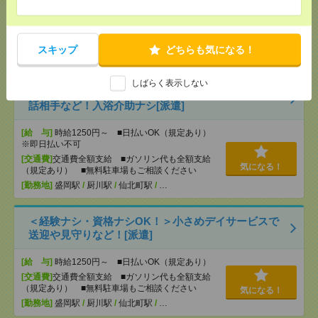
[給 与]
時給1250円～ ■日払いOK（規定あり）
※即日払い不可
[交通費]
交通費全額支給 ■ガソリン代も全額支給
気になる！
（規定あり） ■無料駐車場もご相談ください
スキップ
どちらも気になる！
[勤務地]
盛岡駅
/
厨川駅
/
仙北町駅
/
…
しばらく表示しない
＜最短3日後にお仕事決定！＞お散歩の付き添いやお
話相手など！入浴介助ナシ[派遣]
[給 与]
時給1250円～ ■日払いOK（規定あり）
※即日払い不可
[交通費]
交通費全額支給 ■ガソリン代も全額支給
気になる！
（規定あり） ■無料駐車場もご相談ください
[勤務地]
盛岡駅
/
厨川駅
/
仙北町駅
/
…
＜経験ナシ・資格ナシOK！＞小さめデイサービスで
送迎や見守りなど！[派遣]
[給 与]
時給1250円～ ■日払いOK（規定あり）
[交通費]
交通費全額支給 ■ガソリン代も全額支給
（規定あり） ■無料駐車場もご相談ください
気になる！
[勤務地]
盛岡駅
/
厨川駅
/
仙北町駅
/
…