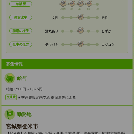
年齢層
20代
30
40
50
60
男女比率
女性
男性
職場の様子
活気あり
しずか
仕事の仕方
テキパキ
コツコツ
募集情報
給与
時給1,500円～1,875円
■ 交通費規定内支給 ※派遣先による
交通費
勤務地
宮城県登米市
【登米市】石越駅・梅ケ沢駅・新田(宮城県)駅・御岳堂駅・柳津(宮城県)駅