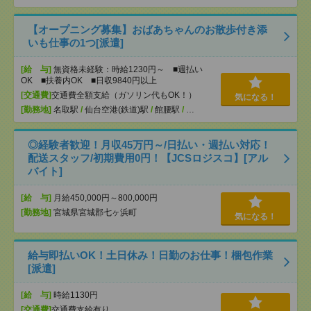
【オープニング募集】おばあちゃんのお散歩付き添
いも仕事の1つ[派遣]
[給 与]
無資格未経験：時給1230円～ ■週払い
OK ■扶養内OK ■日収9840円以上
[交通費]
交通費全額支給（ガソリン代もOK！）
気になる！
[勤務地]
名取駅
/
仙台空港(鉄道)駅
/
館腰駅
/
…
◎経験者歓迎！月収45万円～/日払い・週払い対応！
配送スタッフ/初期費用0円！【JCSロジスコ】[アル
バイト]
[給 与]
月給450,000円～800,000円
[勤務地]
宮城県宮城郡七ヶ浜町
気になる！
給与即払いOK！土日休み！日勤のお仕事！梱包作業
[派遣]
[給 与]
時給1130円
[交通費]
交通費支給有り