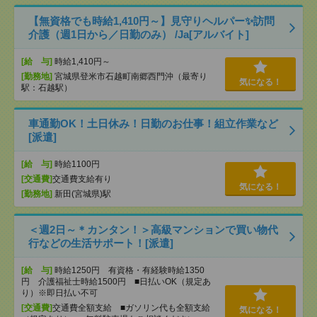
【無資格でも時給1,410円～】見守りヘルパー✨訪問
介護（週1日から／日勤のみ） /Ja[アルバイト]
[給 与]
時給1,410円～
[勤務地]
宮城県登米市石越町南郷西門沖（最寄り
気になる！
駅：石越駅）
車通勤OK！土日休み！日勤のお仕事！組立作業など
[派遣]
[給 与]
時給1100円
[交通費]
交通費支給有り
気になる！
[勤務地]
新田(宮城県)駅
＜週2日～＊カンタン！＞高級マンションで買い物代
行などの生活サポート！[派遣]
[給 与]
時給1250円 有資格・有経験時給1350
円 介護福祉士時給1500円 ■日払いOK（規定あ
り）※即日払い不可
[交通費]
交通費全額支給 ■ガソリン代も全額支給
気になる！