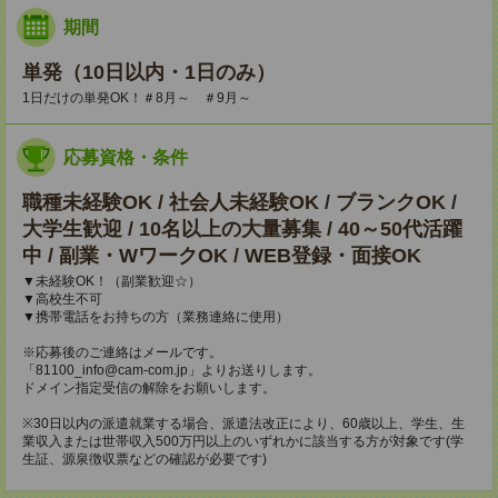
期間
単発（10日以内・1日のみ）
1日だけの単発OK！＃8月～ ＃9月～
応募資格・条件
職種未経験OK / 社会人未経験OK / ブランクOK /
大学生歓迎 / 10名以上の大量募集 / 40～50代活躍
中 / 副業・WワークOK / WEB登録・面接OK
▼未経験OK！（副業歓迎☆）
▼高校生不可
▼携帯電話をお持ちの方（業務連絡に使用）
※応募後のご連絡はメールです。
「81100_info@cam-com.jp」よりお送りします。
ドメイン指定受信の解除をお願いします。
※30日以内の派遣就業する場合、派遣法改正により、60歳以上、学生、生
業収入または世帯収入500万円以上のいずれかに該当する方が対象です(学
生証、源泉徴収票などの確認が必要です)