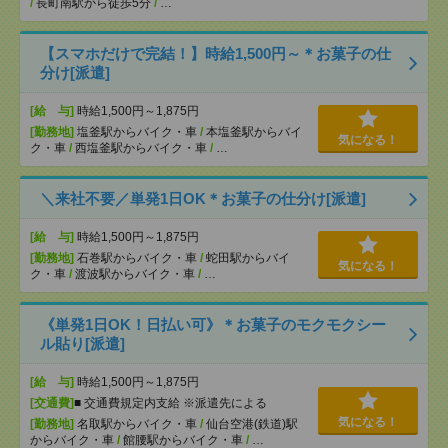
/
長町南駅から徒歩5分
/
…
【スマホだけで完結！】時給1,500円～＊お菓子の仕
分け[派遣]
[給 与]
時給1,500円～1,875円
[勤務地]
塩釜駅からバイク・車
/
本塩釜駅からバイ
気になる！
ク・車
/
西塩釜駅からバイク・車
/
…
＼来社不要／単発1日OK＊お菓子の仕分け[派遣]
[給 与]
時給1,500円～1,875円
[勤務地]
石巻駅からバイク・車
/
蛇田駅からバイ
気になる！
ク・車
/
渡波駅からバイク・車
/
…
《単発1日OK！日払い可》＊お菓子のモクモクシー
ル貼り[派遣]
[給 与]
時給1,500円～1,875円
[交通費]
■ 交通費規定内支給 ※派遣先による
気になる！
[勤務地]
名取駅からバイク・車
/
仙台空港(鉄道)駅
からバイク・車
/
館腰駅からバイク・車
/
…