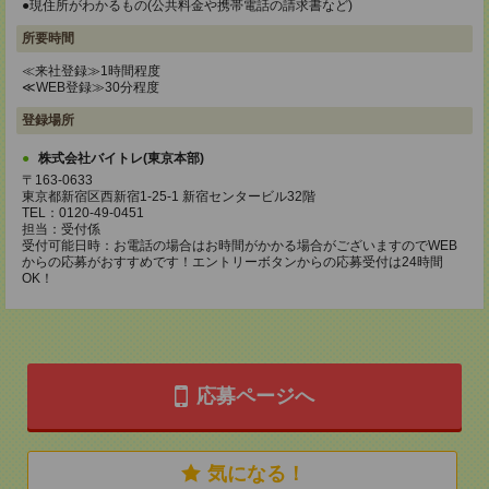
●現住所がわかるもの(公共料金や携帯電話の請求書など)
所要時間
≪来社登録≫1時間程度
≪WEB登録≫30分程度
登録場所
株式会社バイトレ(東京本部)
〒163-0633
東京都新宿区西新宿1-25-1 新宿センタービル32階
TEL：0120-49-0451
担当：受付係
受付可能日時：お電話の場合はお時間がかかる場合がございますのでWEB
からの応募がおすすめです！エントリーボタンからの応募受付は24時間
OK！
応募ページへ
気になる！