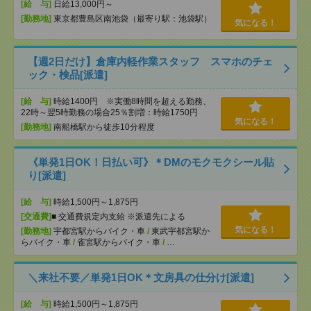
[給 与]
日給13,000円～
[勤務地]
東京都豊島区南池袋（最寄り駅：池袋駅）
気になる！
【週2日だけ】倉庫内軽作業スタッフ スマホのチェ
ック・検品[派遣]
[給 与]
時給1400円 ※実働8時間を超える勤務、
22時～翌5時勤務の場合25％割増：時給1750円
気になる！
[勤務地]
南船橋駅から徒歩10分程度
《単発1日OK！日払い可》＊DMのモクモクシール貼
り[派遣]
[給 与]
時給1,500円～1,875円
[交通費]
■ 交通費規定内支給 ※派遣先による
気になる！
[勤務地]
宇都宮駅からバイク・車
/
東武宇都宮駅か
らバイク・車
/
雀宮駅からバイク・車
/
…
＼来社不要／単発1日OK＊文房具の仕分け[派遣]
[給 与]
時給1,500円～1,875円