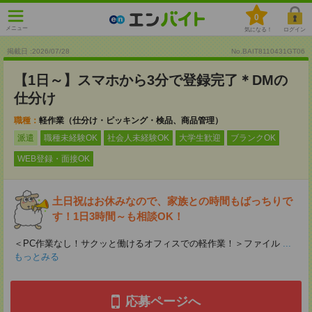
0
メニュー
気になる！
ログイン
掲載日 :2026
/
07
/
28
No.BAIT8110431GT06
【1日～】スマホから3分で登録完了＊DMの
仕分け
職種：
軽作業（仕分け・ピッキング・検品、商品管理）
派遣
職種未経験OK
社会人未経験OK
大学生歓迎
ブランクOK
WEB登録・面接OK
土日祝はお休みなので、家族との時間もばっちりで
す！1日3時間～も相談OK！
＜PC作業なし！サクッと働けるオフィスでの軽作業！＞ファイル
...
もっとみる
応募ページへ