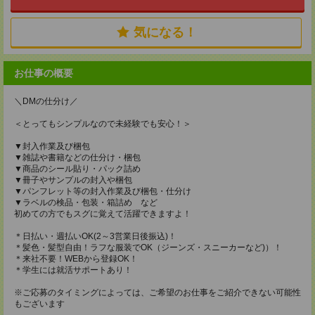
気になる！
お仕事の概要
＼DMの仕分け／
＜とってもシンプルなので未経験でも安心！＞
▼封入作業及び梱包
▼雑誌や書籍などの仕分け・梱包
▼商品のシール貼り・パック詰め
▼冊子やサンプルの封入や梱包
▼パンフレット等の封入作業及び梱包・仕分け
▼ラベルの検品・包装・箱詰め など
初めての方でもスグに覚えて活躍できますよ！
＊日払い・週払いOK(2～3営業日後振込)！
＊髪色・髪型自由！ラフな服装でOK（ジーンズ・スニーカーなど)）！
＊来社不要！WEBから登録OK！
＊学生には就活サポートあり！
※ご応募のタイミングによっては、ご希望のお仕事をご紹介できない可能性
もございます