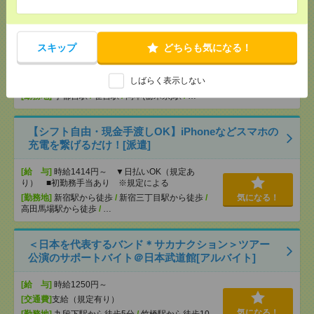
【オープニング募集】おばあちゃんのお散歩付き添
いも仕事の1つ[派遣]
スキップ
どちらも気になる！
[給 与]
無資格未経験：時給1300円～ ■週払い
OK ■扶養内OK ■日収1万400円以上
しばらく表示しない
[交通費]
交通費全額支給（ガソリン代もOK！）
気になる！
[勤務地]
宇都宮駅
/
雀宮駅
/
岡本(栃木県)駅
/
…
【シフト自由・現金手渡しOK】iPhoneなどスマホの
充電を繋げるだけ！[派遣]
[給 与]
時給1414円～ ▼日払いOK（規定あ
り） ■初勤務手当あり ※規定による
[勤務地]
新宿駅から徒歩
/
新宿三丁目駅から徒歩
/
気になる！
高田馬場駅から徒歩
/
…
＜日本を代表するバンド＊サカナクション＞ツアー
公演のサポートバイト＠日本武道館[アルバイト]
[給 与]
時給1250円～
[交通費]
支給（規定有り）
気になる！