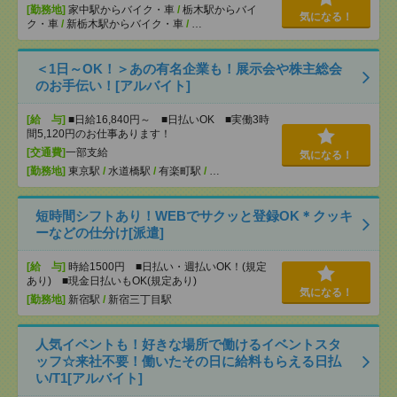
[勤務地]
家中駅からバイク・車
/
栃木駅からバイ
気になる！
ク・車
/
新栃木駅からバイク・車
/
…
＜1日～OK！＞あの有名企業も！展示会や株主総会
のお手伝い！[アルバイト]
[給 与]
■日給16,840円～ ■日払いOK ■実働3時
間5,120円のお仕事あります！
[交通費]
一部支給
気になる！
[勤務地]
東京駅
/
水道橋駅
/
有楽町駅
/
…
短時間シフトあり！WEBでサクッと登録OK＊クッキ
ーなどの仕分け[派遣]
[給 与]
時給1500円 ■日払い・週払いOK！(規定
あり) ■現金日払いもOK(規定あり)
気になる！
[勤務地]
新宿駅
/
新宿三丁目駅
人気イベントも！好きな場所で働けるイベントスタ
ッフ☆来社不要！働いたその日に給料もらえる日払
い/T1[アルバイト]