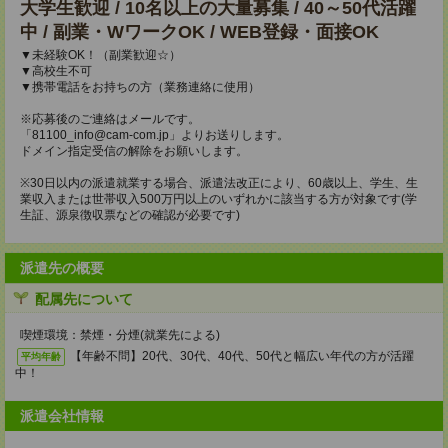
大学生歓迎 / 10名以上の大量募集 / 40～50代活躍
中 / 副業・WワークOK / WEB登録・面接OK
▼未経験OK！（副業歓迎☆）
▼高校生不可
▼携帯電話をお持ちの方（業務連絡に使用）
※応募後のご連絡はメールです。
「81100_info@cam-com.jp」よりお送りします。
ドメイン指定受信の解除をお願いします。
※30日以内の派遣就業する場合、派遣法改正により、60歳以上、学生、生
業収入または世帯収入500万円以上のいずれかに該当する方が対象です(学
生証、源泉徴収票などの確認が必要です)
派遣先の概要
配属先について
喫煙環境：禁煙・分煙(就業先による)
【年齢不問】20代、30代、40代、50代と幅広い年代の方が活躍
平均年齢
中！
派遣会社情報