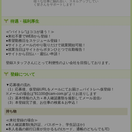
様々な仕事に触れ合い、スキルアップしてい
く皆さんをサポートします！
待遇・福利厚生
≪“バイトレ”はココが違う！≫
●来社不要でWEBから登録！
●希望勤務日をスケジュール登録！
●サイトとメールのやり取りだけで就業開始可能！
●就業当日はサイトからボタンひとつで出勤報告！
●サイトから日払い・週払い申請！
登録スタッフさんにとって利便性のよい会社を目指しております。
登録について
▼応募後の流れ
（1）応募後、仮登録URLをメールにてお届け→バイトレへ仮登録！
※メールの場合は"81100@cam-com.jp"よりお送りします
（2）基本情報の入力＋本人確認書類を撮影してメール送信♪
（3）本登録完了後、お仕事の検索＆お申込！
持ち物
≪来社登録の場合≫
●本人確認書類(免許証、パスポート、学生証ほか)
●本人名義の銀行口座が分かるもの(カード、通帳のどちらでも可)