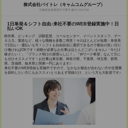
株式会社バイトレ（キャムコムグループ）
労働者派遣事業許可番号:般13-304758
1日単発＆シフト自由♪来社不要のWEB登録実施中！日
払いOK
軽作業、ピッキング、試験監督、コールセンター、イベントスタッフ、デー
タ入力、製造など、様々な職種を多数ご用意！そのほとんどが短期・単発系
で日払い・週払いも可！シフトも自由自在に選択できるので都合の良い日だ
け働ければOKです！経験が必要なお仕事はほとんどございません♪「今だけ
稼ぎたい！」「ブランク明けの肩慣らしに！」「Wワーク希望」なんて方に
もぜひオススメです！お仕事は東京都、神奈川県、千葉県、埼玉県、群馬
県、茨城県、栃木県と関東一円にあります♪
来社不要のWEB登録も実施中ですので、なかなか都合が合わない方や交通費
を節約したい方にもおススメ♪とりあえず登録だけ、という方も大歓迎です♪