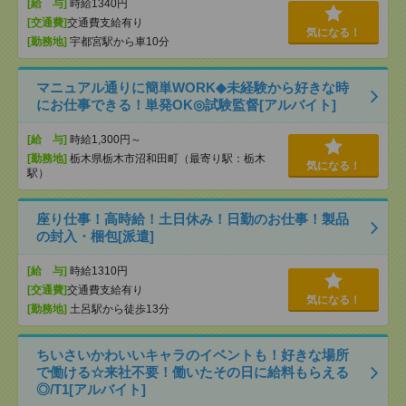
[給 与]
時給1340円
[交通費]
交通費支給有り
気になる！
[勤務地]
宇都宮駅から車10分
マニュアル通りに簡単WORK◆未経験から好きな時
にお仕事できる！単発OK◎試験監督[アルバイト]
[給 与]
時給1,300円～
[勤務地]
栃木県栃木市沼和田町（最寄り駅：栃木
気になる！
駅）
座り仕事！高時給！土日休み！日勤のお仕事！製品
の封入・梱包[派遣]
[給 与]
時給1310円
[交通費]
交通費支給有り
気になる！
[勤務地]
土呂駅から徒歩13分
ちいさいかわいいキャラのイベントも！好きな場所
で働ける☆来社不要！働いたその日に給料もらえる
◎/T1[アルバイト]