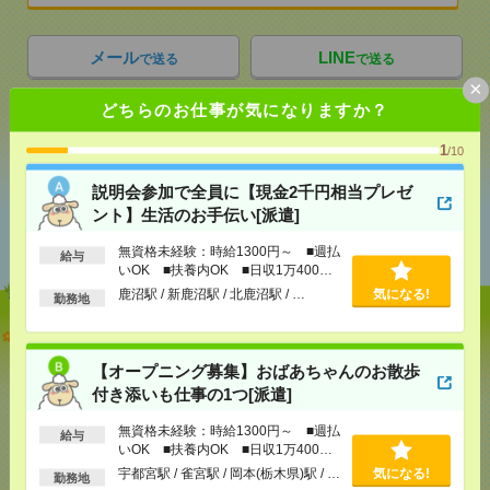
メール
LINE
で送る
で送る
×
どちらのお仕事が気になりますか？
シェア
ツイート
ブックマーク
1
/10
説明会参加で全員に【現金2千円相当プレゼ
ント】生活のお手伝い[派遣]
あなたの閲覧履歴からの
おすすめ
無資格未経験：時給1300円～ ■週払
給与
いOK ■扶養内OK ■日収1万400円
以上
鹿沼駅 / 新鹿沼駅 / 北鹿沼駅 / …
気になる!
勤務地
説明会参加で全員に【現金2千円相当プレゼント】生
活のお手伝い[派遣]
【オープニング募集】おばあちゃんのお散歩
付き添いも仕事の1つ[派遣]
[給 与]
無資格未経験：時給1300円～ ■週払い
OK ■扶養内OK ■日収1万400円以上
無資格未経験：時給1300円～ ■週払
[交通費]
交通費全額支給（ガソリン代もOK！）
給与
気になる！
いOK ■扶養内OK ■日収1万400円
[勤務地]
鹿沼駅
/
新鹿沼駅
/
北鹿沼駅
/
…
以上
宇都宮駅 / 雀宮駅 / 岡本(栃木県)駅 / …
気になる!
勤務地