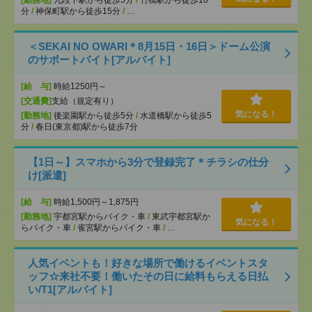
[勤務地]
九段下駅から徒歩5分
/
竹橋駅から徒歩10
分
/
神保町駅から徒歩15分
/
…
＜SEKAI NO OWARI＊8月15日・16日＞ドーム公演
のサポートバイト[アルバイト]
[給 与]
時給1250円～
[交通費]
支給（規定有り）
気になる！
[勤務地]
後楽園駅から徒歩5分
/
水道橋駅から徒歩5
分
/
春日(東京都)駅から徒歩7分
【1日～】スマホから3分で登録完了＊チラシの仕分
け[派遣]
[給 与]
時給1,500円～1,875円
[勤務地]
宇都宮駅からバイク・車
/
東武宇都宮駅か
気になる！
らバイク・車
/
雀宮駅からバイク・車
/
…
人気イベントも！好きな場所で働けるイベントスタ
ッフ☆来社不要！働いたその日に給料もらえる日払
い/T1[アルバイト]