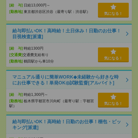
[給 与]
日給13,000円～
[勤務地]
東京都渋谷区渋谷（最寄り駅：渋谷駅）
気になる！
給与即払いOK！高時給！土日休み！日勤のお仕事！
目視検査[派遣]
[給 与]
時給1300円
[交通費]
交通費支給有り
気になる！
[勤務地]
鶴田駅から車10分
マニュアル通りに簡単WORK◆未経験から好きな時
にお仕事できる！単発OK◎試験監督[アルバイト]
[給 与]
時給1,300円～
[勤務地]
栃木県宇都宮市川向町（最寄り駅：宇都宮
気になる！
駅）
給与即払いOK！高時給！日勤のお仕事！梱包・ピッ
キング[派遣]