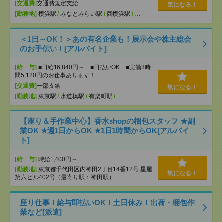
[交通費]
交通費規定支給
気になる！
[勤務地]
横浜駅
/
みなとみらい駅
/
西横浜駅
/
…
＜1日～OK！＞あの有名企業も！展示会や株主総会
のお手伝い！[アルバイト]
[給 与]
■日給16,840円～ ■日払いOK ■実働3時
間5,120円のお仕事あります！
[交通費]
一部支給
気になる！
[勤務地]
東京駅
/
水道橋駅
/
有楽町駅
/
…
【座り＆手作業中心】香水shopの梱包スタッフ ★副
業OK ★週1日からOK ★1日1時間からOK[アルバイ
ト]
[給 与]
時給1,400円～
[勤務地]
東京都千代田区内神田2丁目14番12号 星屋
気になる！
第六ビル402号（最寄り駅：神田駅）
座り仕事！給与即払いOK！土日休み！出荷・梱包作
業など[派遣]