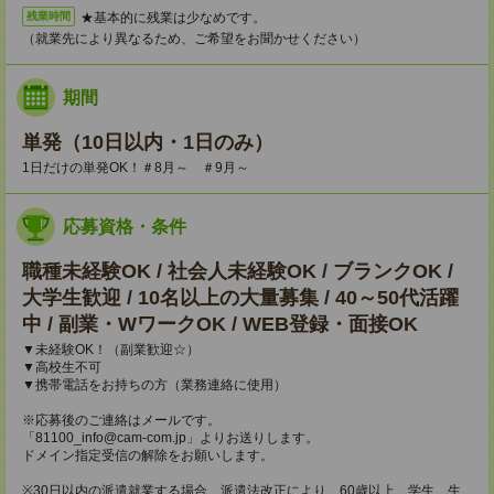
★基本的に残業は少なめです。
残業時間
（就業先により異なるため、ご希望をお聞かせください）
期間
単発（10日以内・1日のみ）
1日だけの単発OK！＃8月～ ＃9月～
応募資格・条件
職種未経験OK / 社会人未経験OK / ブランクOK /
大学生歓迎 / 10名以上の大量募集 / 40～50代活躍
中 / 副業・WワークOK / WEB登録・面接OK
▼未経験OK！（副業歓迎☆）
▼高校生不可
▼携帯電話をお持ちの方（業務連絡に使用）
※応募後のご連絡はメールです。
「81100_info@cam-com.jp」よりお送りします。
ドメイン指定受信の解除をお願いします。
※30日以内の派遣就業する場合、派遣法改正により、60歳以上、学生、生