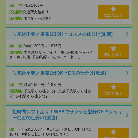
[給 与]
時給1300円
[交通費]
交通費支給有り
気になる！
[勤務地]
求名駅から車9分
＼来社不要／単発1日OK＊コスメの仕分け[派遣]
[給 与]
時給1,300円～1,875円
[勤務地]
木更津駅からバイク・車
/
巌根駅からバイ
気になる！
ク・車
/
祇園(千葉県)駅からバイク・車
/
…
＼来社不要／単発1日OK＊DMの仕分け[派遣]
[給 与]
時給1,500円～1,875円
[勤務地]
千葉駅から徒歩5分
/
京成千葉駅から徒歩5
気になる！
分
/
蘇我駅から徒歩5分
/
…
短時間シフトあり！WEBでサクッと登録OK＊クッキ
ーなどの仕分け[派遣]
[給 与]
時給1500円 ■日払い・週払いOK！(規定
あり) ■現金日払いもOK(規定あり)