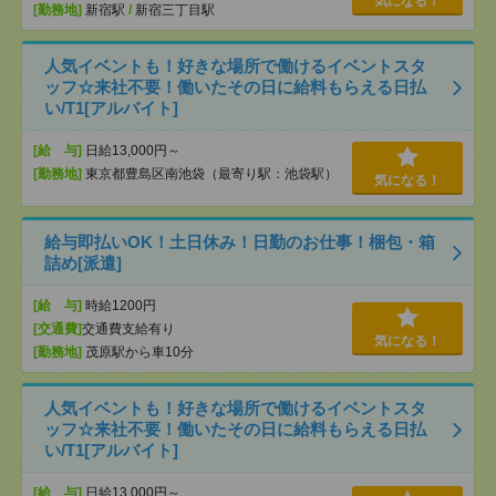
気になる！
[勤務地]
新宿駅
/
新宿三丁目駅
人気イベントも！好きな場所で働けるイベントスタ
ッフ☆来社不要！働いたその日に給料もらえる日払
い/T1[アルバイト]
[給 与]
日給13,000円～
[勤務地]
東京都豊島区南池袋（最寄り駅：池袋駅）
気になる！
給与即払いOK！土日休み！日勤のお仕事！梱包・箱
詰め[派遣]
[給 与]
時給1200円
[交通費]
交通費支給有り
気になる！
[勤務地]
茂原駅から車10分
人気イベントも！好きな場所で働けるイベントスタ
ッフ☆来社不要！働いたその日に給料もらえる日払
い/T1[アルバイト]
[給 与]
日給13,000円～