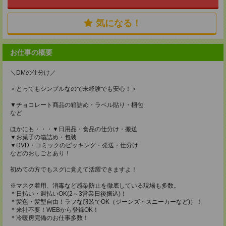
気になる！
お仕事の概要
＼DMの仕分け／
＜とってもシンプルなので未経験でも安心！＞
▼チョコレート商品の箱詰め・ラベル貼り・梱包
など
ほかにも・・・▼日用品・食品の仕分け・搬送
▼お菓子の箱詰め・包装
▼DVD・コミックのピッキング・発送・仕分け
などのおしごとあり！
初めての方でもスグに覚えて活躍できますよ！
※マスク着用、消毒など感染防止を徹底している現場も多数。
＊日払い・週払いOK(2～3営業日後振込)！
＊髪色・髪型自由！ラフな服装でOK（ジーンズ・スニーカーなど)）！
＊来社不要！WEBから登録OK！
＊冷暖房完備のお仕事多数！