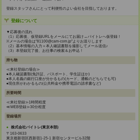
登録スタッフさんにとって利便性のよい会社を目指しております。
登録について
▼応募後の流れ
（1）応募後、仮登録URLをメールにてお届け→バイトレへ仮登録！
※メールの場合は"81100@cam-com.jp"よりお送りします
（2）基本情報の入力＋本人確認書類を撮影してメール送信♪
（3）本登録完了後、お仕事の検索＆お申込！
持ち物
≪来社登録の場合≫
●本人確認書類(免許証、パスポート、学生証ほか)
●本人名義の銀行口座が分かるもの(カード、通帳のどちらでも可)
●現住所がわかるもの(公共料金や携帯電話の請求書など)
所要時間
≪来社登録≫1時間程度
≪WEB登録≫30分程度
登録場所
株式会社バイトレ(東京本部)
〒163-0633
東京都新宿区西新宿1-25-1 新宿センタービル32階