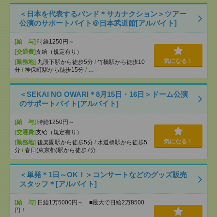
＜日本を代表するバンド＊サカナクション＞ツアー
公演のサポートバイト＠日本武道館[アルバイト]
[給 与]
時給1250円～
[交通費]
支給（規定有り）
気になる！
[勤務地]
九段下駅から徒歩5分
/
竹橋駅から徒歩10
分
/
神保町駅から徒歩15分
/
…
＜SEKAI NO OWARI＊8月15日・16日＞ドーム公演
のサポートバイト[アルバイト]
[給 与]
時給1250円～
[交通費]
支給（規定有り）
気になる！
[勤務地]
後楽園駅から徒歩5分
/
水道橋駅から徒歩5
分
/
春日(東京都)駅から徒歩7分
＜単発＊1日～OK！＞コンサートなどのグッズ販売
スタッフ＊[アルバイト]
[給 与]
日給1万5000円～ ■最大で日給2万8500
円！