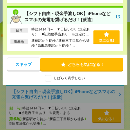
ン駅 / リゾートゲートウェイ・ステー
あなたの閲覧履歴からの
ション駅 / …
おすすめ
【シフト自由・現金手渡しOK】iPhoneなど
スマホの充電を繋げるだけ！[派遣]
時給1414円～ ▼日払いOK（規定あ
給与
説明会参加で全員に【現金2千円相当プレゼント】生
り） ■初勤務手当あり ※規定によ
る
活のお手伝い[派遣]
新宿駅から徒歩 / 新宿三丁目駅から徒
気になる!
勤務地
歩 / 高田馬場駅から徒歩 / …
[給 与]
無資格未経験：時給1330円～ ■週払い
OK ■扶養内OK ■日収1万640円以上
[交通費]
交通費全額支給
スキップ
どちらも気になる！
気になる！
[勤務地]
東京ディズニーランド・ステーション駅
/
東京ディズニーシー・ステーション駅
/
リゾートゲ
ートウェイ・ステーション駅
/
…
しばらく表示しない
【シフト自由・現金手渡しOK】iPhoneなどスマホの
充電を繋げるだけ！[派遣]
[給 与]
時給1414円～ ▼日払いOK（規定あ
り） ■初勤務手当あり ※規定による
[勤務地]
新宿駅から徒歩
/
新宿三丁目駅から徒歩
/
気になる！
高田馬場駅から徒歩
/
…