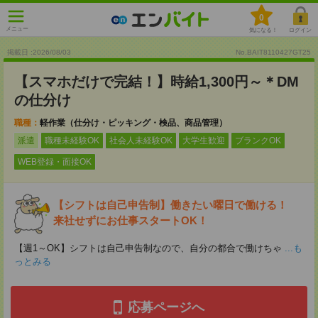
0
メニュー
気になる！
ログイン
掲載日 :2026
/
08
/
03
No.BAIT8110427GT25
【スマホだけで完結！】時給1,300円～＊DM
の仕分け
職種：
軽作業（仕分け・ピッキング・検品、商品管理）
派遣
職種未経験OK
社会人未経験OK
大学生歓迎
ブランクOK
WEB登録・面接OK
【シフトは自己申告制】働きたい曜日で働ける！
来社せずにお仕事スタートOK！
【週1～OK】シフトは自己申告制なので、自分の都合で働けちゃ
...も
っとみる
応募ページへ