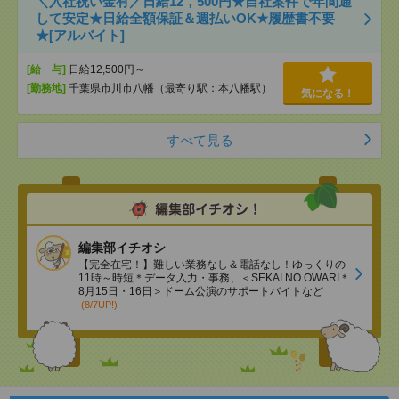
＼入社祝い金有／日給12，500円★自社案件で年間通
して安定★日給全額保証＆週払いOK★履歴書不要
★[アルバイト]
[給 与]
日給12,500円～
[勤務地]
千葉県市川市八幡（最寄り駅：本八幡駅）
気になる！
すべて見る
編集部イチオシ
【完全在宅！】難しい業務なし＆電話なし！ゆっくりの
11時～時短＊データ入力・事務、＜SEKAI NO OWARI＊
8月15日・16日＞ドーム公演のサポートバイトなど
(8/7UP!)