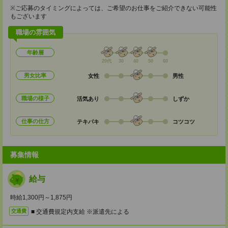
※ご応募のタイミングによっては、ご希望のお仕事をご紹介できない可能性
もございます
職場の雰囲気
年齢層
20代
30
40
50
60
男女比率
女性
男性
職場の様子
活気あり
しずか
仕事の仕方
テキパキ
コツコツ
募集情報
給与
時給1,300円～1,875円
■ 交通費規定内支給 ※派遣先による
交通費