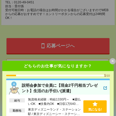
TEL：0120-49-0451
担当：受付係
受付可能日時：お電話の場合はお時間がかかる場合がございますのでWEB
からの応募がおすすめです！エントリーボタンからの応募受付は24時間
OK！
応募ページへ
×
気になる！
どちらのお仕事が気になりますか？
1
/10
メール
LINE
で送る
で送る
説明会参加で全員に【現金2千円相当プレゼ
ント】生活のお手伝い[派遣]
シェア
ツイート
ブックマーク
無資格未経験：時給1330円～ ■週払
給与
いOK ■扶養内OK ■日収1万640円
以上
東京ディズニーランド・ステーション
気になる!
勤務地
駅 / 東京ディズニーシー・ステーショ