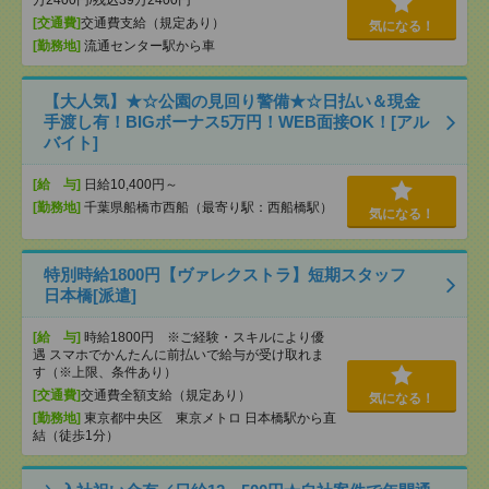
万2400円/残込39万2400円
[交通費]
交通費支給（規定あり）
気になる！
[勤務地]
流通センター駅から車
【大人気】★☆公園の見回り警備★☆日払い＆現金
手渡し有！BIGボーナス5万円！WEB面接OK！[アル
バイト]
[給 与]
日給10,400円～
[勤務地]
千葉県船橋市西船（最寄り駅：西船橋駅）
気になる！
特別時給1800円【ヴァレクストラ】短期スタッフ
日本橋[派遣]
[給 与]
時給1800円 ※ご経験・スキルにより優
遇 スマホでかんたんに前払いで給与が受け取れま
す（※上限、条件あり）
[交通費]
交通費全額支給（規定あり）
気になる！
[勤務地]
東京都中央区 東京メトロ 日本橋駅から直
結（徒歩1分）