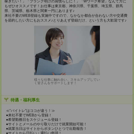
稼ぎたい！」「ブランク明けの肩慣らしに！」「Wワーク希望」なんて方に
もぜひオススメです！お仕事は東京都、神奈川県、千葉県、埼玉県、群馬
県、茨城県、栃木県と関東一円にあります♪
来社不要のWEB登録も実施中ですので、なかなか都合が合わない方や交通費
を節約したい方にもおススメ♪とりあえず登録だけ、という方も大歓迎です♪
様々な仕事に触れ合い、スキルアップしてい
く皆さんをサポートします！
待遇・福利厚生
≪“バイトレ”はココが違う！≫
●来社不要でWEBから登録！
●希望勤務日をスケジュール登録！
●サイトとメールのやり取りだけで就業開始可能！
●就業当日はサイトからボタンひとつで出勤報告！
●サイトから日払い・週払い申請！