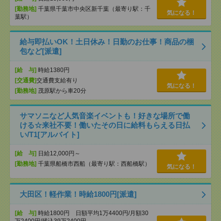
[勤務地]
千葉県千葉市中央区新千葉（最寄り駅：千
気になる！
葉駅）
給与即払いOK！土日休み！日勤のお仕事！商品の梱
包など[派遣]
[給 与]
時給1380円
[交通費]
交通費支給有り
気になる！
[勤務地]
茂原駅から車20分
サマソニなど人気音楽イベントも！好きな場所で働
ける☆来社不要！働いたその日に給料もらえる日払
い/T1[アルバイト]
[給 与]
日給12,000円～
[勤務地]
千葉県船橋市西船（最寄り駅：西船橋駅）
気になる！
大田区！軽作業！時給1800円[派遣]
[給 与]
時給1800円 日額平均1万4400円/月額30