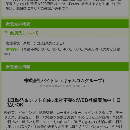
業収入または世帯収入500万円以上のいずれかに該当する方が対象です(学
生証、源泉徴収票などの確認が必要です)
派遣先の概要
配属先について
喫煙環境：禁煙・分煙(就業先による)
【年齢不問】20代、30代、40代、50代と幅広い年代の方が活躍
平均年齢
中！
派遣会社情報
株式会社バイトレ（キャムコムグループ）
労働者派遣事業許可番号:般13-304758
1日単発＆シフト自由♪来社不要のWEB登録実施中！日
払いOK
軽作業、ピッキング、試験監督、コールセンター、イベントスタッフ、デー
タ入力、製造など、様々な職種を多数ご用意！そのほとんどが短期・単発系
で日払い・週払いも可！シフトも自由自在に選択できるので都合の良い日だ
け働ければOKです！経験が必要なお仕事はほとんどございません♪「今だけ