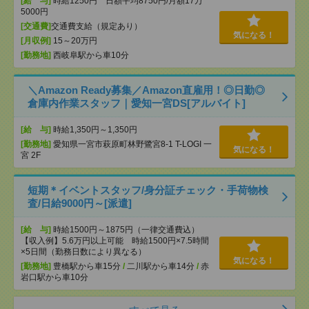
[給 与]
時給1250円 日額平均8750円/月額17万
5000円
[交通費]
交通費支給（規定あり）
気になる！
[月収例]
15～20万円
[勤務地]
西岐阜駅から車10分
＼Amazon Ready募集／Amazon直雇用！◎日勤◎
倉庫内作業スタッフ｜愛知一宮DS[アルバイト]
[給 与]
時給1,350円～1,350円
[勤務地]
愛知県一宮市萩原町林野鷺宮8-1 T-LOGI 一
気になる！
宮 2F
短期＊イベントスタッフ/身分証チェック・手荷物検
査/日給9000円～[派遣]
[給 与]
時給1500円～1875円（一律交通費込）
【収入例】5.6万円以上可能 時給1500円×7.5時間
×5日間（勤務日数により異なる）
気になる！
[勤務地]
豊橋駅から車15分
/
二川駅から車14分
/
赤
岩口駅から車10分