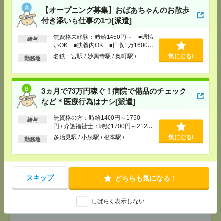
3ヵ月で73万円稼ぐ！病院で備品のチェックなど＊医
【オープニング募集】おばあちゃんのお散歩
療行為はナシ[派遣]
付き添いも仕事の1つ[派遣]
[給 与]
無資格の方：時給1400円～1750円 / 介護
無資格未経験：時給1450円～ ■週払
給与
福祉士：時給1700円～2125円 / 初任者以上：時給
いOK ■扶養内OK ■日収1万1600円
1500円～1875円
以上
名鉄一宮駅 / 妙興寺駅 / 奥町駅 / …
気になる!
勤務地
[交通費]
全額支給
気になる！
[月収例]
20～25万円
[勤務地]
多治見駅
/
小泉駅
/
根本駅
/
…
3ヵ月で73万円稼ぐ！病院で備品のチェック
など＊医療行為はナシ[派遣]
時給1600円＊旅行好きな方におすすめ！インターネ
ットからの旅予約をお手伝い[派遣]
無資格の方：時給1400円～1750
給与
円 / 介護福祉士：時給1700円～2125
円 / 初任者以上：時給1500円～1875
[給 与]
時給1600円 月収例 240,000円
多治見駅 / 小泉駅 / 根本駅 / …
気になる!
勤務地
円
[交通費]
全額支給
[月収例]
20～25万円
気になる！
[勤務地]
名古屋駅から徒歩3分
/
名鉄名古屋駅から
徒歩3分
/
近鉄名古屋駅から徒歩3分
スキップ
どちらも気になる！
時給1900円！【アジア競技大会】競技会場での設営
しばらく表示しない
サポート／大量募集[派遣]