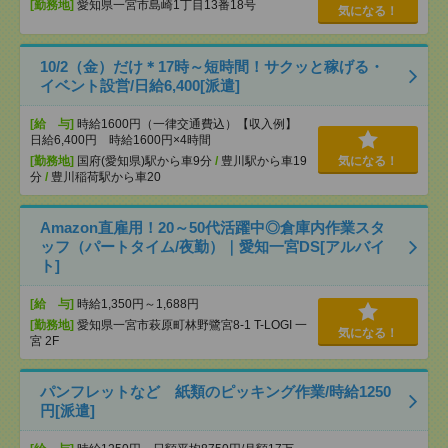
[勤務地]
愛知県一宮市島崎1丁目13番18号
気になる！
10/2（金）だけ＊17時～短時間！サクッと稼げる・
イベント設営/日給6,400[派遣]
[給 与]
時給1600円（一律交通費込）【収入例】
日給6,400円 時給1600円×4時間
[勤務地]
国府(愛知県)駅から車9分
/
豊川駅から車19
気になる！
分
/
豊川稲荷駅から車20
Amazon直雇用！20～50代活躍中◎倉庫内作業スタ
ッフ（パートタイム/夜勤）｜愛知一宮DS[アルバイ
ト]
[給 与]
時給1,350円～1,688円
[勤務地]
愛知県一宮市萩原町林野鷺宮8-1 T-LOGI 一
気になる！
宮 2F
パンフレットなど 紙類のピッキング作業/時給1250
円[派遣]