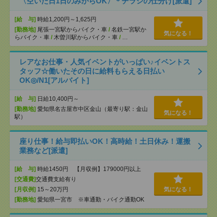
〈空いた日1日のみからOK〉＊チラシの仕分け[派遣]
[給 与]
時給1,200円～1,625円
[勤務地]
尾張一宮駅からバイク・車
/
名鉄一宮駅か
気になる！
らバイク・車
/
木曽川駅からバイク・車
/
…
レアなお仕事・人気イベントがいっぱい♪イベントス
タッフ☆働いたその日に給料もらえる日払い
OK◎/N1[アルバイト]
[給 与]
日給10,400円～
[勤務地]
愛知県名古屋市中区金山（最寄り駅：金山
気になる！
駅）
座り仕事！給与即払いOK！高時給！土日休み！運搬
業務など[派遣]
[給 与]
時給1450円 【月収例】179000円以上
[交通費]
交通費支給有り
[月収例]
15～20万円
気になる！
[勤務地]
愛知県一宮市 ※車通勤・バイク通勤OK