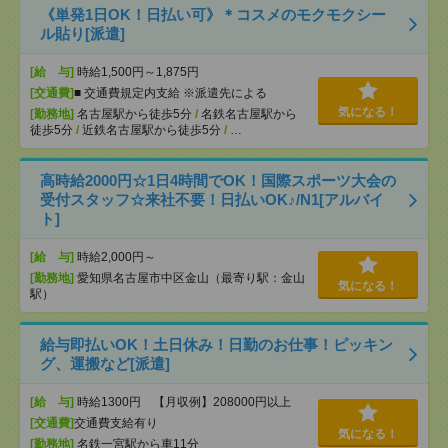
《単発1日OK！日払い可》＊コスメのモクモクシー
ル貼り[派遣]
[給 与]
時給1,500円～1,875円
[交通費]
■ 交通費規定内支給 ※派遣先による
気になる！
[勤務地]
名古屋駅から徒歩5分
/
名鉄名古屋駅から
徒歩5分
/
近鉄名古屋駅から徒歩5分
/
…
高時給2000円☆1日4時間でOK！国際スポーツ大会の
受付スタッフ☆来社不要！日払いOK♪/N1[アルバイ
ト]
[給 与]
時給2,000円～
[勤務地]
愛知県名古屋市中区金山（最寄り駅：金山
気になる！
駅）
給与即払いOK！土日休み！日勤のお仕事！ピッキン
グ、運搬など[派遣]
[給 与]
時給1300円 【月収例】208000円以上
[交通費]
交通費支給有り
気になる！
[勤務地]
名鉄一宮駅から車11分