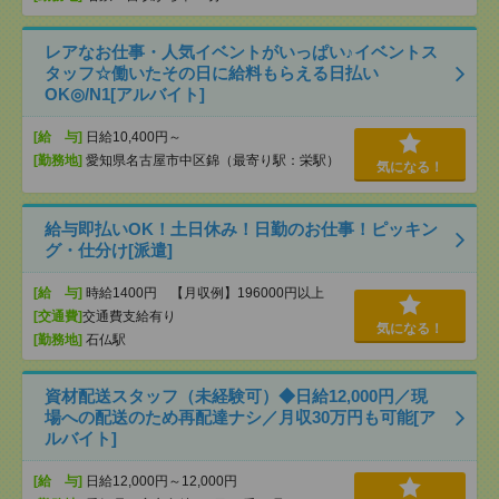
レアなお仕事・人気イベントがいっぱい♪イベントス
タッフ☆働いたその日に給料もらえる日払い
OK◎/N1[アルバイト]
[給 与]
日給10,400円～
[勤務地]
愛知県名古屋市中区錦（最寄り駅：栄駅）
気になる！
給与即払いOK！土日休み！日勤のお仕事！ピッキン
グ・仕分け[派遣]
[給 与]
時給1400円 【月収例】196000円以上
[交通費]
交通費支給有り
気になる！
[勤務地]
石仏駅
資材配送スタッフ（未経験可）◆日給12,000円／現
場への配送のため再配達ナシ／月収30万円も可能[ア
ルバイト]
[給 与]
日給12,000円～12,000円