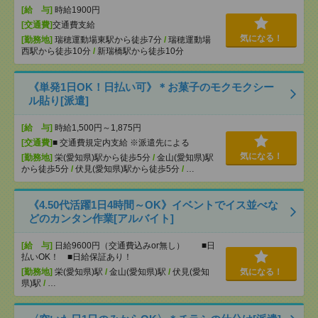
[給 与]
時給1900円
[交通費]
交通費支給
気になる！
[勤務地]
瑞穂運動場東駅から徒歩7分
/
瑞穂運動場
西駅から徒歩10分
/
新瑞橋駅から徒歩10分
《単発1日OK！日払い可》＊お菓子のモクモクシー
ル貼り[派遣]
[給 与]
時給1,500円～1,875円
[交通費]
■ 交通費規定内支給 ※派遣先による
気になる！
[勤務地]
栄(愛知県)駅から徒歩5分
/
金山(愛知県)駅
から徒歩5分
/
伏見(愛知県)駅から徒歩5分
/
…
《4.50代活躍1日4時間～OK》イベントでイス並べな
どのカンタン作業[アルバイト]
[給 与]
日給9600円（交通費込みor無し） ■日
払いOK！ ■日給保証あり！
[勤務地]
栄(愛知県)駅
/
金山(愛知県)駅
/
伏見(愛知
気になる！
県)駅
/
…