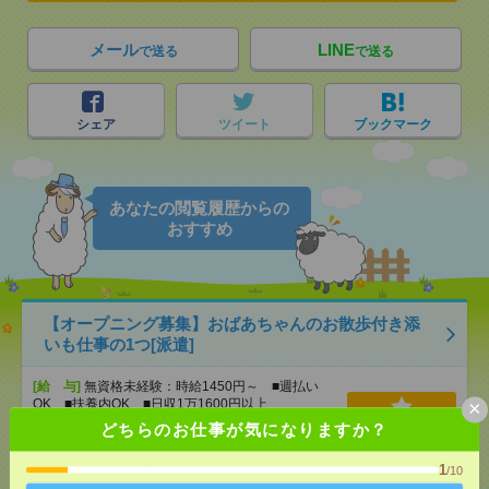
メール
LINE
で送る
で送る
シェア
ツイート
ブックマーク
あなたの閲覧履歴からの
おすすめ
【オープニング募集】おばあちゃんのお散歩付き添
いも仕事の1つ[派遣]
[給 与]
無資格未経験：時給1450円～ ■週払い
×
OK ■扶養内OK ■日収1万1600円以上
[交通費]
交通費全額支給
どちらのお仕事が気になりますか？
気になる！
[勤務地]
名鉄一宮駅
/
妙興寺駅
/
奥町駅
/
…
1
/10