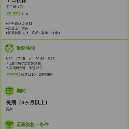
土日祝休
平日週５日
土,日
休日休暇
●完全週休２日制
●完全土日休み
●長期休暇あり（GW・夏季・冬季）
勤務時間
8:30～17:15 ／ 20:30～5:15
＊1週間毎の2交替勤務
＊実働8時間・休憩45分
残業は10～20時間程
残業時間
期間
長期（3ヶ月以上）
長期
応募資格・条件