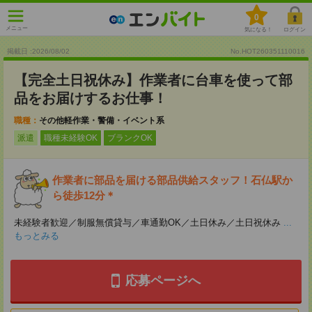
0
メニュー
気になる！
ログイン
掲載日 :2026
/
08
/
02
No.HOT260351110016
【完全土日祝休み】作業者に台車を使って部
品をお届けするお仕事！
職種：
その他軽作業・警備・イベント系
派遣
職種未経験OK
ブランクOK
作業者に部品を届ける部品供給スタッフ！石仏駅か
ら徒歩12分＊
未経験者歓迎／制服無償貸与／車通勤OK／土日休み／土日祝休み
...
もっとみる
応募ページへ