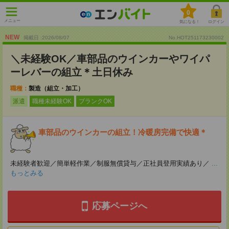
0
メニュー
気になる！
ログイン
NEW
掲載日 :2026
/
08
/
07
No.HOT251173230002
＼未経験OK／車部品のウインカーやワイパ
ーレバーの組立＊土日休み
職種：
製造（組立・加工）
派遣
職種未経験OK
ブランクOK
車部品のウインカーの組立！冷暖房完備で快適＊
未経験者歓迎／簡単軽作業／制服無償貸与／正社員登用実績あり／
...
もっとみる
応募ページへ