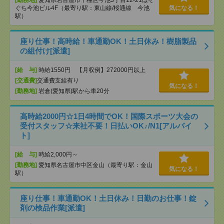
[勤務地]
愛知県名古屋市千種区今池3丁目12-21ほそ
ぐち今池ビル4F（最寄り駅：東山線/桜通線 今池
気になる！
駅）
座り仕事！高時給！車通勤OK！土日休み！樹脂製品
の組付け[派遣]
[給 与]
時給1550円 【月収例】272000円以上
[交通費]
交通費支給有り
気になる！
[勤務地]
岩倉(愛知県)駅から車20分
高時給2000円☆1日4時間でOK！国際スポーツ大会の
受付スタッフ☆来社不要！日払いOK♪/N1[アルバイ
ト]
[給 与]
時給2,000円～
[勤務地]
愛知県名古屋市中区金山（最寄り駅：金山
気になる！
駅）
座り仕事！車通勤OK！土日休み！日勤のお仕事！錠
剤の検品作業[派遣]