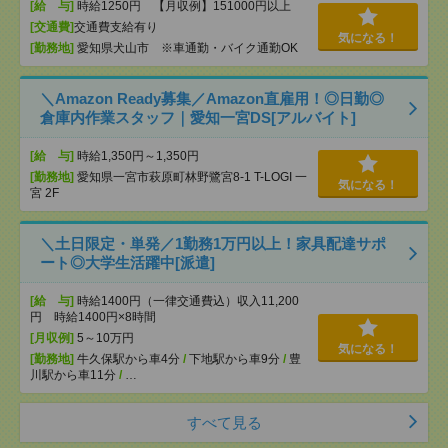
[給 与]
時給1250円 【月収例】151000円以上
[交通費]
交通費支給有り
気になる！
[勤務地]
愛知県犬山市 ※車通勤・バイク通勤OK
＼Amazon Ready募集／Amazon直雇用！◎日勤◎
倉庫内作業スタッフ｜愛知一宮DS[アルバイト]
[給 与]
時給1,350円～1,350円
[勤務地]
愛知県一宮市萩原町林野鷺宮8-1 T-LOGI 一
気になる！
宮 2F
＼土日限定・単発／1勤務1万円以上！家具配達サポ
ート◎大学生活躍中[派遣]
[給 与]
時給1400円（一律交通費込）収入11,200
円 時給1400円×8時間
[月収例]
5～10万円
気になる！
[勤務地]
牛久保駅から車4分
/
下地駅から車9分
/
豊
川駅から車11分
/
…
すべて見る