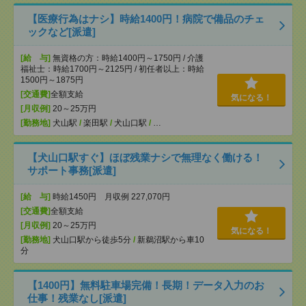
【医療行為はナシ】時給1400円！病院で備品のチェ
ックなど[派遣]
[給 与]
無資格の方：時給1400円～1750円 / 介護
福祉士：時給1700円～2125円 / 初任者以上：時給
1500円～1875円
[交通費]
全額支給
気になる！
[月収例]
20～25万円
[勤務地]
犬山駅
/
楽田駅
/
犬山口駅
/
…
【犬山口駅すぐ】ほぼ残業ナシで無理なく働ける！
サポート事務[派遣]
[給 与]
時給1450円 月収例 227,070円
[交通費]
全額支給
[月収例]
20～25万円
気になる！
[勤務地]
犬山口駅から徒歩5分
/
新鵜沼駅から車10
分
【1400円】無料駐車場完備！長期！データ入力のお
仕事！残業なし[派遣]