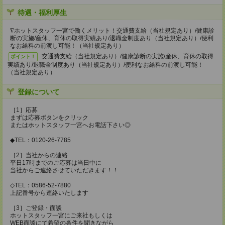
待遇・福利厚生
∇ホットスタッフ一宮で働くメリット！交通費支給（当社規定あり）/健康診
断の実施/産休、育休の取得実績あり/退職金制度あり（当社規定あり）/便利
なお給料の前渡し可能！（当社規定あり）
交通費支給（当社規定あり）/健康診断の実施/産休、育休の取得
ポイント！
実績あり/退職金制度あり（当社規定あり）/便利なお給料の前渡し可能！
（当社規定あり）
登録について
［1］応募
まずは応募ボタンをクリック
またはホットスタッフ一宮へお電話下さい◎
◆TEL：0120-26-7785
［2］当社からの連絡
平日17時までのご応募は当日中に
当社からご連絡させていただきます！！
◇TEL：0586-52-7880
上記番号から連絡いたします
［3］ご登録・面談
ホットスタッフ一宮にご来社もしくは
WEB面談にて希望の条件を聞きながら