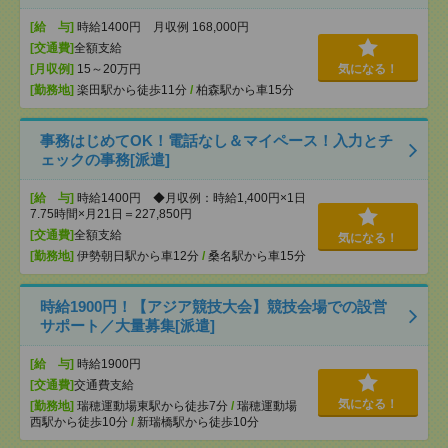
[給 与]
時給1400円 月収例 168,000円
[交通費]
全額支給
[月収例]
15～20万円
気になる！
[勤務地]
楽田駅から徒歩11分
/
柏森駅から車15分
事務はじめてOK！電話なし＆マイペース！入力とチ
ェックの事務[派遣]
[給 与]
時給1400円 ◆月収例：時給1,400円×1日
7.75時間×月21日＝227,850円
[交通費]
全額支給
気になる！
[勤務地]
伊勢朝日駅から車12分
/
桑名駅から車15分
時給1900円！【アジア競技大会】競技会場での設営
サポート／大量募集[派遣]
[給 与]
時給1900円
[交通費]
交通費支給
気になる！
[勤務地]
瑞穂運動場東駅から徒歩7分
/
瑞穂運動場
西駅から徒歩10分
/
新瑞橋駅から徒歩10分