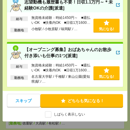
志望動機も履歴書も不要！日収1.1万円～＊未
[勤務地]
名古屋大学駅
/
千種駅
/
東山公園(愛知県)駅
/
…
経験OKの介護[派遣]
無資格未経験：時給1450円～ ■週払
給与
【医療行為はナシ】時給1400円！病院で備品のチェ
いOK ■扶養内OK ■日収1万1600円
ックなど＊[派遣]
以上
小牧駅 / 小牧原駅 / 味岡駅 / …
気になる!
勤務地
[給 与]
無資格の方：時給1400円～1750円 / 介護
福祉士：時給1700円～2125円 / 初任者以上：時給
1500円～1875円
【オープニング募集】おばあちゃんのお散歩
[交通費]
全額支給
気になる！
付き添いも仕事の1つ[派遣]
[勤務地]
栄(愛知県)駅
/
伏見(愛知県)駅
/
矢場町駅
/
…
無資格未経験：時給1450円～ ■週払
給与
いOK ■扶養内OK ■日収1万1600円
以上
名古屋大学駅 / 千種駅 / 東山公園(愛知
気になる!
勤務地
＜医療行為はナシ＞時給1400円！病院で備品のチェ
県)駅 / …
ックなど[派遣]
[給 与]
無資格の方：時給1400円～1750円 / 介護
スキップ
どちらも気になる！
福祉士：時給1700円～2125円 / 初任者以上：時給
1500円～1875円
[交通費]
全額支給
気になる！
しばらく表示しない
[月収例]
20～25万円
[勤務地]
徳重駅
/
大高駅
/
有松駅
/
…