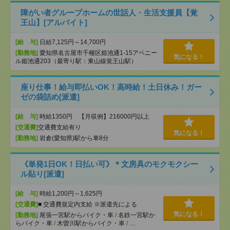
障がい者グループホームの世話人・生活支援員【覚
王山】[アルバイト]
[給 与]
日給7,125円～14,700円
[勤務地]
愛知県名古屋市千種区姫池通1-15アベニー
気になる！
ル姫池通203（最寄り駅：東山線覚王山駅）
座り仕事！給与即払いOK！高時給！土日休み！ガー
ゼの袋詰め[派遣]
[給 与]
時給1350円 【月収例】216000円以上
[交通費]
交通費支給有り
気になる！
[勤務地]
岩倉(愛知県)駅から車8分
《単発1日OK！日払い可》＊文房具のモクモクシー
ル貼り[派遣]
[給 与]
時給1,200円～1,625円
[交通費]
■ 交通費規定内支給 ※派遣先による
気になる！
[勤務地]
尾張一宮駅からバイク・車
/
名鉄一宮駅か
らバイク・車
/
木曽川駅からバイク・車
/
…