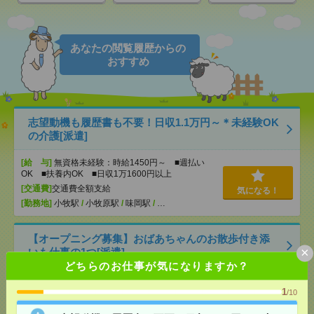
あなたの閲覧履歴からの
おすすめ
志望動機も履歴書も不要！日収1.1万円～＊未経験OK
の介護[派遣]
[給 与]
無資格未経験：時給1450円～ ■週払い
OK ■扶養内OK ■日収1万1600円以上
[交通費]
交通費全額支給
気になる！
[勤務地]
小牧駅
/
小牧原駅
/
味岡駅
/
…
【オープニング募集】おばあちゃんのお散歩付き添
×
いも仕事の1つ[派遣]
どちらのお仕事が気になりますか？
[給 与]
無資格未経験：時給1450円～ ■週払い
OK ■扶養内OK ■日収1万1600円以上
1
/10
[交通費]
交通費全額支給
気になる！