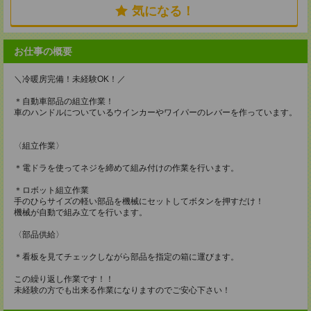
気になる！
お仕事の概要
＼冷暖房完備！未経験OK！／
＊自動車部品の組立作業！
車のハンドルについているウインカーやワイパーのレバーを作っています。
〈組立作業〉
＊電ドラを使ってネジを締めて組み付けの作業を行います。
＊ロボット組立作業
手のひらサイズの軽い部品を機械にセットしてボタンを押すだけ！
機械が自動で組み立てを行います。
〈部品供給〉
＊看板を見てチェックしながら部品を指定の箱に運びます。
この繰り返し作業です！！
未経験の方でも出来る作業になりますのでご安心下さい！