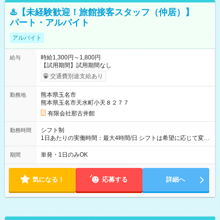
♨️【未経験歓迎！旅館接客スタッフ（仲居）】
パート・アルバイト
アルバイト
時給1,300円～1,800円
給与
【試用期間】試用期間なし
交通費別途支給あり
熊本県玉名市
勤務地
熊本県玉名市天水町小天８２７７
有限会社那古井館
シフト制
勤務時間
1日あたりの実働時間：最大4時間/日 シフトは希望に応じて変更
します。
単発・1日のみOK
期間
気になる！
応募する
詳細へ