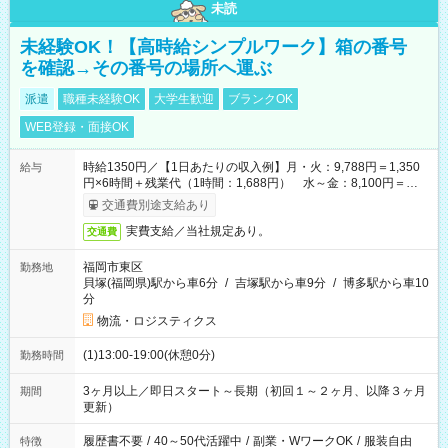
未読
未経験OK！【高時給シンプルワーク】箱の番号
を確認→その番号の場所へ運ぶ
派遣
職種未経験OK
大学生歓迎
ブランクOK
WEB登録・面接OK
時給1350円／【1日あたりの収入例】月・火：9,788円＝1,350
給与
円×6時間＋残業代（1時間：1,688円） 水～金：8,100円＝
1,350円×6時間
交通費別途支給あり
実費支給／当社規定あり。
交通費
福岡市東区
勤務地
貝塚(福岡県)駅から車6分
/
吉塚駅から車9分
/
博多駅から車10
分
物流・ロジスティクス
(1)13:00-19:00(休憩0分)
勤務時間
3ヶ月以上／即日スタート～長期（初回１～２ヶ月、以降３ヶ月
期間
更新）
履歴書不要
/
40～50代活躍中
/
副業・WワークOK
/
服装自由
特徴