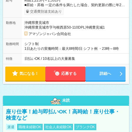
時給1,225円～1,531円
給与
■昇給・昇格 一定の条件を満たした場合、契約更新の際に年2回
まで昇給の機会があります。 ■正社員登用制度あり ※月末締/翌
交通費別途支給あり
月25日支払い ※時間外手当、別途支給 ※深夜割増賃金 (22:00～
翌5:00までは時給が25%UPします) ☆給与前払い制度有！
沖縄県豊見城市
勤務地
☆Amazon直雇用で安定して働けます！ 【試用期間】試用期間
沖縄県豊見城市字与根西原50-110DPL沖縄豊見城1
あり 試用期間の長さ：1週間 雇用形態、給与は本採用時と同じ
です。
アマゾンジャパン合同会社
シフト制
勤務時間
1日あたりの実働時間：最大8時間/日 シフト例 ・23時～8時
日払いOK / 10名以上の大量募集
特徴
気になる！
応募する
詳細へ
未読
座り仕事！給与即払いOK！高時給！座り仕事・
検査など
派遣
職種未経験OK
社会人未経験OK
ブランクOK