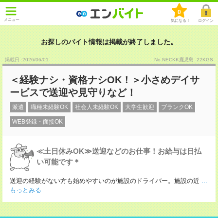
0
メニュー
気になる！
ログイン
お探しのバイト情報は掲載が終了しました。
掲載日 :2026
/
06
/
01
No.NECKK鹿児島_22KGS
＜経験ナシ・資格ナシOK！＞小さめデイサ
ービスで送迎や見守りなど！
派遣
職種未経験OK
社会人未経験OK
大学生歓迎
ブランクOK
WEB登録・面接OK
≪土日休みOK≫送迎などのお仕事！お給与は日払
い可能です＊
送迎の経験がない方も始めやすいのが施設のドライバー。施設の近
...
もっとみる