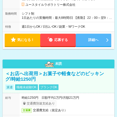
用形態：本採用時と同じです。 給与：時給 1,490円以上
ユースタイルラボラトリー株式会社
シフト制
勤務時間
1日あたりの実働時間：最大8時間/日 【夜勤】 22：00～翌9：
00 ※週1日～OK ／ 夜勤専従 ＊＊ 勤務時間例 ＊＊ ■22時か
ら翌7時 ■23時から翌8時 ■24時から翌9時 など ※上記の時間
週1日からOK / 日払いOK / 副業・WワークOK
特徴
内で8時間勤務（休憩1時間）ご利用者様により、時間は異なり
ます。 ※曜日固定（毎週同じ曜日での勤務となります）
気になる！
応募する
詳細へ
未読
＜お店へ出荷用＞お菓子や軽食などのピッキン
グ/時給1250円
派遣
職種未経験OK
ブランクOK
時給1250円 日額平均1万円/月額21万円
給与
交通費別途支給あり
交通費支給（規定あり）
交通費