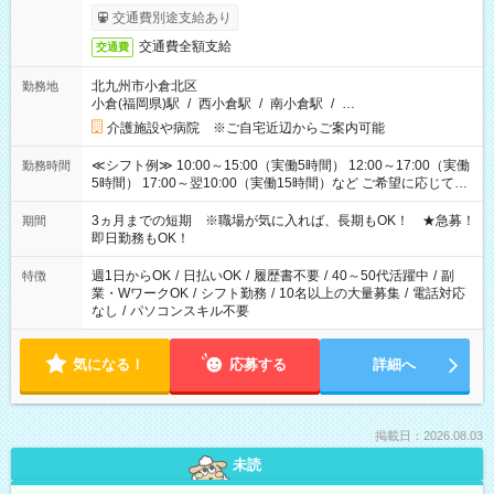
交通費別途支給あり
交通費全額支給
交通費
北九州市小倉北区
勤務地
小倉(福岡県)駅
/
西小倉駅
/
南小倉駅
/
…
介護施設や病院 ※ご自宅近辺からご案内可能
≪シフト例≫ 10:00～15:00（実働5時間） 12:00～17:00（実働
勤務時間
5時間） 17:00～翌10:00（実働15時間）など ご希望に応じて、
働く時間は調整できます！ お気軽に担当へ相談ください！
3ヵ月までの短期 ※職場が気に入れば、長期もOK！ ★急募！
期間
即日勤務もOK！
週1日からOK
/
日払いOK
/
履歴書不要
/
40～50代活躍中
/
副
特徴
業・WワークOK
/
シフト勤務
/
10名以上の大量募集
/
電話対応
なし
/
パソコンスキル不要
気になる！
応募する
詳細へ
掲載日：2026.08.03
未読