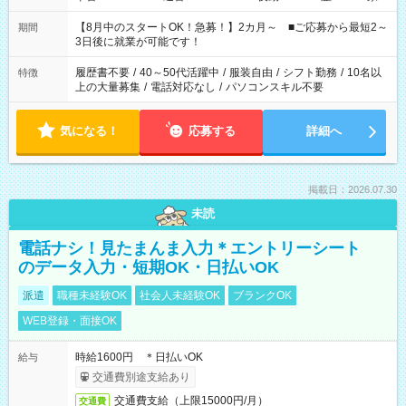
と休みを合わせたい」 「余裕を持って夕飯の準備がしたい」
「できれば残業はしたくない」 など、ご希望を教えてください
【8月中のスタートOK！急募！】2カ月～ ■ご応募から最短2～
期間
ね。 ※Wワーク希望の方へ 今ご覧のお仕事で希望する勤務時間
3日後に就業が可能です！
と、もう1つのお仕事の勤務時間。 合計で週40時間を超える場
合は応募できません。
履歴書不要
/
40～50代活躍中
/
服装自由
/
シフト勤務
/
10名以
特徴
上の大量募集
/
電話対応なし
/
パソコンスキル不要
気になる！
応募する
詳細へ
掲載日：2026.07.30
未読
電話ナシ！見たまんま入力＊エントリーシート
のデータ入力・短期OK・日払いOK
派遣
職種未経験OK
社会人未経験OK
ブランクOK
WEB登録・面接OK
時給1600円 ＊日払いOK
給与
交通費別途支給あり
交通費支給（上限15000円/月）
交通費