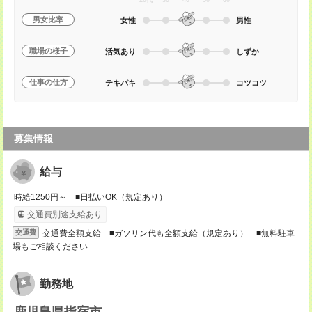
20代
30
40
50
60
男女比率
女性
男性
職場の様子
活気あり
しずか
仕事の仕方
テキパキ
コツコツ
募集情報
給与
時給1250円～ ■日払いOK（規定あり）
交通費別途支給あり
交通費全額支給 ■ガソリン代も全額支給（規定あり） ■無料駐車
交通費
場もご相談ください
勤務地