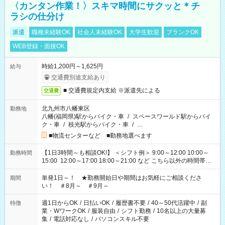
〈カンタン作業！〉スキマ時間にサクッと＊チ
ラシの仕分け
派遣
職種未経験OK
社会人未経験OK
大学生歓迎
ブランクOK
WEB登録・面接OK
時給1,200円～1,625円
給与
交通費別途支給あり
■ 交通費規定内支給 ※派遣先による
交通費
北九州市八幡東区
勤務地
八幡(福岡県)駅からバイク・車
/
スペースワールド駅からバイ
ク・車
/
枝光駅からバイク・車
/
…
■物流センターなど ■勤務地選べます
【1日3時間～も相談OK!】 ＜シフト例＞ 9:00～12:00 10:00～
勤務時間
15:00 12:00～17:00 18:00～21:00 など こちら以外の時間帯も
お気軽にご相談ください！
単発1日～！ ★勤務開始日や期間はお気軽にご相談くださ
期間
い！ ＃8月～ ＃9月～
週1日からOK
/
日払いOK
/
履歴書不要
/
40～50代活躍中
/
副
特徴
業・WワークOK
/
服装自由
/
シフト勤務
/
10名以上の大量募
集
/
電話対応なし
/
パソコンスキル不要