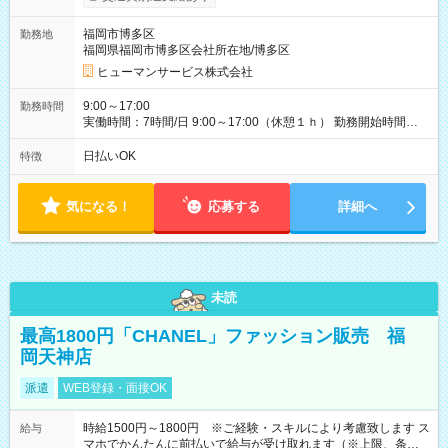
支給、 フルタイムの募集になりますが、働く日数や時間につい
て若干の調整により働くことが出来る場合（子育て等の要件な
福岡市博多区
勤務地
ど）は、ご希望状況をヒヤリングして調整できることがありま
福岡県福岡市博多区会社所在地/博多区
す。応募時に、ご相談頂きます様お願いします。 ※公共交通機
関、駐車場あり。（粕屋郡） 【試用期間】試用期間なし
ヒューマンサービス株式会社
9:00～17:00
勤務時間
実働時間：7時間/日 9:00～17:00（休憩１ｈ） 勤務開始時間等
の調整も受けたまります。 （例：10時から17時 など） お気軽
にご相談・お問い合わせをメールで返信してください。
日払いOK
特徴
気になる！
応募する
詳細へ
未読
最高1800円「CHANEL」ファッション販売 福
岡天神店
派遣
WEB登録・面接OK
時給1500円～1800円 ※ご経験・スキルにより考慮致します ス
給与
マホでかんたんに前払いで給与が受け取れます（※上限、条件