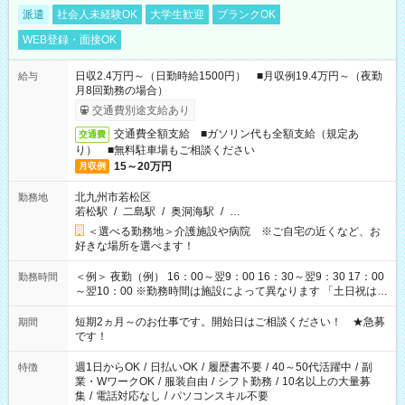
派遣
社会人未経験OK
大学生歓迎
ブランクOK
WEB登録・面接OK
日収2.4万円～（日勤時給1500円） ■月収例19.4万円～（夜勤
給与
月8回勤務の場合）
交通費別途支給あり
交通費全額支給 ■ガソリン代も全額支給（規定あ
交通費
り） ■無料駐車場もご相談ください
15～20万円
月収例
北九州市若松区
勤務地
若松駅
/
二島駅
/
奥洞海駅
/
…
＜選べる勤務地＞介護施設や病院 ※ご自宅の近くなど、お
好きな場所を選べます！
＜例＞ 夜勤（例） 16：00～翌9：00 16：30～翌9：30 17：00
勤務時間
～翌10：00 ※勤務時間は施設によって異なります 「土日祝は休
みたい」 「しっかり稼ぎたい」 「もう少し遅い時間から始めた
い」など ご希望にあったお仕事をご案内いたします。 ※未経験
短期2ヵ月～のお仕事です。開始日はご相談ください！ ★急募
期間
の方の場合は1～2ヶ月間は日中での仕事を経験いただき、 お
です！
仕事に慣れてからの夜勤になります。 ★家庭の都合でお休みが
必要な場合も遠慮なくご相談ください。
週1日からOK
/
日払いOK
/
履歴書不要
/
40～50代活躍中
/
副
特徴
業・WワークOK
/
服装自由
/
シフト勤務
/
10名以上の大量募
集
/
電話対応なし
/
パソコンスキル不要