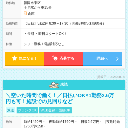
福岡市東区
勤務地
千早駅から車15分
倉庫
【日勤】5勤2休 8:30～17:30（実働8時間/休憩60分）
勤務時間
・長期 ・即日スタートOK！
期間
シフト勤務
/
電話対応なし
特徴
気になる！
応募する
詳細へ
掲載日：2026.08.05
未読
＼空いた時間で働く！／日払いOK×1勤務2.6万
円も可！施設での見回りなど
派遣
ブランクOK
WEB登録・面接OK
時給1450円～ 夜勤時給1760円～ 日収2.6万円～（夜勤時給
給与
1760円×15h）