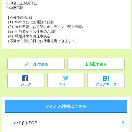
※10名以上採用予定
※学歴不問
【応募後の流れ】
（1）Webまたはお電話で応募
（2）来社不要！お電話orオンラインで簡単登録♪
（3）担当者からお仕事のご紹介
（4）職場見学＆お仕事決定
（応募から最短3日でお仕事決定できます！）
メール
LINE
で送る
で送る
シェア
ツイート
ブックマーク
かんたん検索はこちら
エンバイトTOP