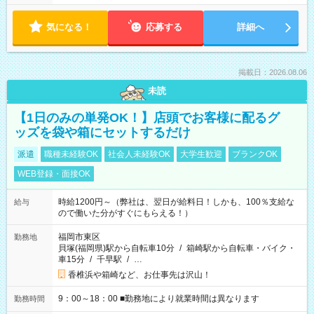
気になる！
応募する
詳細へ
掲載日：2026.08.06
未読
【1日のみの単発OK！】店頭でお客様に配るグ
ッズを袋や箱にセットするだけ
派遣
職種未経験OK
社会人未経験OK
大学生歓迎
ブランクOK
WEB登録・面接OK
時給1200円～（弊社は、翌日が給料日！しかも、100％支給な
給与
ので働いた分がすぐにもらえる！）
福岡市東区
勤務地
貝塚(福岡県)駅から自転車10分
/
箱崎駅から自転車・バイク・
車15分
/
千早駅
/
…
香椎浜や箱崎など、お仕事先は沢山！
9：00～18：00 ■勤務地により就業時間は異なります
勤務時間