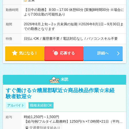
企業
【日中の勤務】 8:00～17:00 休憩60分 [実働]8時間00分 ※場合に
勤務時間
より7:00出勤の可能性あり
2026年8月上旬～2ヶ月未満の短期 ※2026年8月1日～9月30日ま
期間
での勤務となります
日払いOK
/
履歴書不要
/
電話対応なし
/
パソコンスキル不要
特徴
気になる！
応募する
詳細へ
未読
すぐ働ける☆糟屋郡駅近☆商品検品作業☆未経
験者歓迎☆
アルバイト
職種未経験OK
時給1,250円～1,500円
給与
【給与例/フルタイム勤務時】1250円/ｈ×7.0時間×21日（平均
値）=183,750円 別途交通費支給（会社規定有）、残業/休日手当
交通費別途支給あり