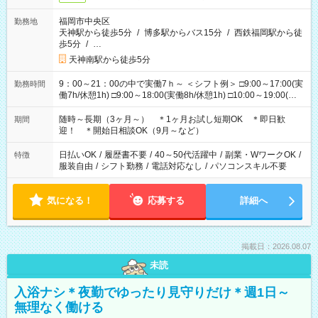
福岡市中央区
勤務地
天神駅から徒歩5分
/
博多駅からバス15分
/
西鉄福岡駅から徒
歩5分
/
…
天神南駅から徒歩5分
9：00～21：00の中で実働7ｈ～ ＜シフト例＞ □9:00～17:00(実
勤務時間
働7h/休憩1h) □9:00～18:00(実働8h/休憩1h) □10:00～19:00(実
働8h/休憩1h) □11:00～20:00(実働8h/休憩1h) □12:00～20:00(実
働7h/休憩1h) □12:00～21:00(実働7h/休憩1h) ＊固定OK ＊選べ
随時～長期（3ヶ月～） ＊1ヶ月お試し短期OK ＊即日歓
期間
る時間帯！
迎！ ＊開始日相談OK（9月～など）
日払いOK
/
履歴書不要
/
40～50代活躍中
/
副業・WワークOK
/
特徴
服装自由
/
シフト勤務
/
電話対応なし
/
パソコンスキル不要
気になる！
応募する
詳細へ
掲載日：2026.08.07
未読
入浴ナシ＊夜勤でゆったり見守りだけ＊週1日～
無理なく働ける