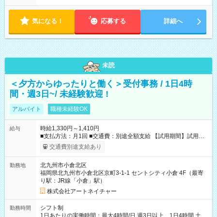
気になる！
応募する
詳細へ
未読
＜夕方からゆったりと働く＞受付事務 / 1日4時
間・週3日~/ 未経験歓迎 !
アルバイト
職種未経験OK
時給1,330円～1,410円
給与
■支払方法：月1回 ■交通費：別途全額支給 【試用期間】試用期
間あり 試用期間の長さ：6ヶ月 雇用形態、給与は本採用時と同
交通費別途支給あり
じです。
北九州市小倉北区
勤務地
福岡県北九州市小倉北区京町3-1-1 セントシティ小倉 4F（最寄
り駅：JR線「小倉」駅）
株式会社アートネイチャー
シフト制
勤務時間
1日あたりの実働時間：最大4時間/日 週3日以上、1日4時間 土曜