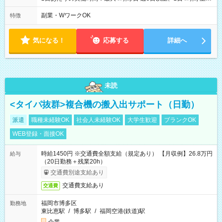
や日曜のお休みも応相談 16:05～20:05 「昼間のレジの仕事とW
ワークで働きたい」 「夕食後の空いている時間を有効活用した
副業・WワークOK
特徴
い」など シフトや休み希望など随時ご相談下さい♪
気になる！
応募する
詳細へ
未読
<タイパ抜群>複合機の搬入出サポート（日勤）
派遣
職種未経験OK
社会人未経験OK
大学生歓迎
ブランクOK
WEB登録・面接OK
時給1450円 ※交通費全額支給（規定あり） 【月収例】26.8万円
給与
（20日勤務＋残業20h）
交通費別途支給あり
交通費支給あり
交通費
福岡市博多区
勤務地
東比恵駅
/
博多駅
/
福岡空港(鉄道)駅