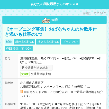
あなたの閲覧履歴からのオススメ
掲載日：2026.08.02
未読
【オープニング募集】おばあちゃんのお散歩付
き添いも仕事の1つ
派遣
職種未経験OK
社会人未経験OK
ブランクOK
WEB登録・面接OK
無資格未経験：時給1350円～ ■週払いOK ■扶養内OK ■日
給与
収1万800円以上
交通費別途支給あり
交通費全額支給
交通費
北九州市八幡東区
勤務地
八幡(福岡県)駅
/
スペースワールド駅
/
枝光駅
/
…
≪自宅からドアtoドアで30分以内！≫ご希望の勤務地を紹介
します。
9:00～18:00（休憩60分） ■ご希望があれば下記シフトもOK！
勤務時間
早番 7:00～16:00 遅番 10:00～19:00 夜勤 16:30～翌9:30 「家族