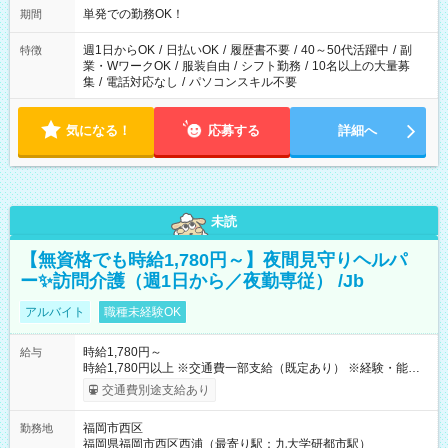
単発での勤務OK！
期間
週1日からOK
/
日払いOK
/
履歴書不要
/
40～50代活躍中
/
副
特徴
業・WワークOK
/
服装自由
/
シフト勤務
/
10名以上の大量募
集
/
電話対応なし
/
パソコンスキル不要
気になる！
応募する
詳細へ
未読
【無資格でも時給1,780円～】夜間見守りヘルパ
ー✨訪問介護（週1日から／夜勤専従） /Jb
アルバイト
職種未経験OK
時給1,780円～
給与
時給1,780円以上 ※交通費一部支給（既定あり） ※経験・能力を
考慮して決定します 【収入例】 週1回勤務の場合：1,780円×8時
交通費別途支給あり
間×4回=5万6,960円 週3回勤務の場合：1,780円×8時間×12回
=17万0,880円 【試用期間】試用期間あり 試用期間の長さ：2ヶ
福岡市西区
勤務地
月 ※ 雇用形態と給与に、本採用時と異なる部分があります。 雇
福岡県福岡市西区西浦（最寄り駅：九大学研都市駅）