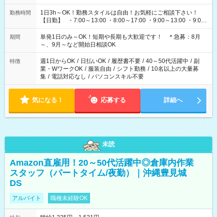
1日3h～OK！勤務スタイルは自由！お気軽にご相談下さい！
勤務時間
【日勤】 ・7:00～13:00 ・8:00～17:00 ・9:00～13:00 ・9:00
～18:00 ・10:00～19:00 ・13:00～18:00 ・15:00～20:00 ・
16:00～19:00 【夜勤】 ・17:00～21:00 ・18:00～23:00 ・
単発1日のみ～OK！短期や長期も大歓迎です！ ＊急募：8月
期間
21:00～翌6:00 ・23:00～翌8:00 など（他時間多数あり！）
～、9月～など開始日相談OK
週1日からOK
/
日払いOK
/
履歴書不要
/
40～50代活躍中
/
副
特徴
業・WワークOK
/
服装自由
/
シフト勤務
/
10名以上の大量募
集
/
電話対応なし
/
パソコンスキル不要
気になる！
応募する
詳細へ
未読
Amazon直雇用！20～50代活躍中◎倉庫内作業
スタッフ（パートタイム/夜勤）｜沖縄豊見城
DS
アルバイト
職種未経験OK