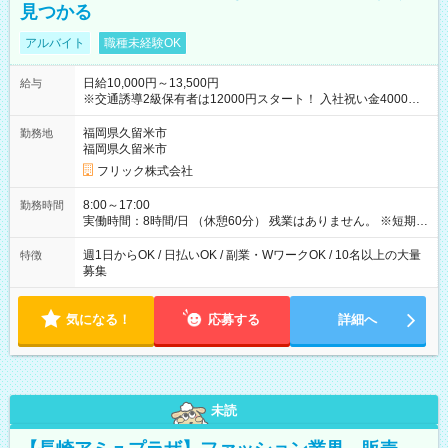
見つかる
アルバイト
職種未経験OK
日給10,000円～13,500円
給与
※交通誘導2級保有者は12000円スタート！ 入社祝い金4000円
【試用期間】試用期間なし
福岡県久留米市
勤務地
福岡県久留米市
フリック株式会社
8:00～17:00
勤務時間
実働時間：8時間/日 （休憩60分） 残業はありません。 ※短期の
募集は行っておりません。予めご了承くださいませ。
週1日からOK / 日払いOK / 副業・WワークOK / 10名以上の大量
特徴
募集
気になる！
応募する
詳細へ
未読