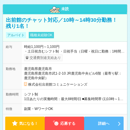
未読
出前館のチャット対応／10時～14時30分勤務！
残り1名！
アルバイト
職種未経験OK
時給1,100円～1,100円
給与
・土日祝含むシフト制 ・日祝手当（日曜・祝日に勤務：1時間毎
に100円 ※支給条件有） ・深夜手当（22時以降に勤務：1時間毎
交通費別途支給あり
に200円 ＋ 22時以降の深夜手当：25％） 【試用期間】試用期間
あり 試用期間の長さ：4週間 雇用形態、給与は本採用時と同じ
鹿児島県鹿児島市
勤務地
です。 ※試用期間中も給与・待遇に変更はありません。 最初か
鹿児島県鹿児島市武1-2-10 JR鹿児島中央ビル6階（最寄り駅：
ら時給1,100円でスタートできます！
鹿児島中央駅）
株式会社出前館コミュニケーションズ
シフト制
勤務時間
1日あたりの実働時間：最大8時間/日 ■募集時間帯 (1)10時～14
時30分／週3勤務～ 上記時間帯で、以下条件で勤務可能な方 ・
土日どちらか勤務可能な方 ・年末年始や大型連休勤務可能な方
副業・WワークOK
特徴
・半年以上の勤務可能な方
気になる！
応募する
詳細へ