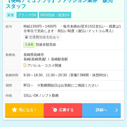
【長崎アミュプラザ】ファッション業界 販売
スタッフ
派遣
ブランクOK
WEB登録・面接OK
時給1350円～1400円 ・毎月末締め/翌月15日支払い・残業は1
給与
分単位で支給します・前払い制度（速払いドットコム導入）
交通費別途支給あり
別途全額支給
交通費
長崎県長崎市
勤務地
長崎(長崎県)駅
/
長崎駅前駅
アパレル・コスメ関連
9:30～18:30、11:30～20:30（実働7.5時間・休憩90分）
勤務時間
即日～ ※勤務開始日はお気軽にご相談ください
期間
日払いOK
/
シフト勤務
特徴
気になる！
応募する
詳細へ