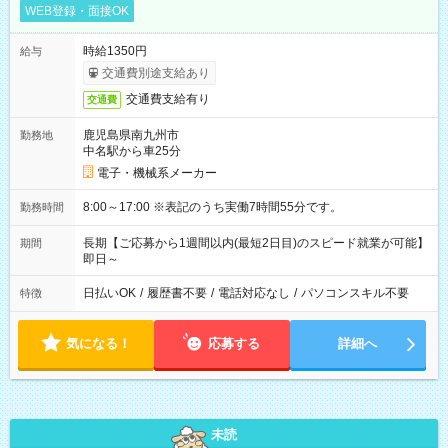
WEB登録・面接OK
時給1350円
給与
交通費別途支給あり
交通費支給有り
交通費
鹿児島県南九州市
勤務地
中名駅から車25分
電子・機械系メーカー
8:00～17:00 ※表記のうち実働7時間55分です。
勤務時間
長期【ご応募から1週間以内(最短2日目)のスピード就業が可能】
期間
即日～
日払いOK
/
履歴書不要
/
電話対応なし
/
パソコンスキル不要
特徴
気になる！
応募する
詳細へ
未読