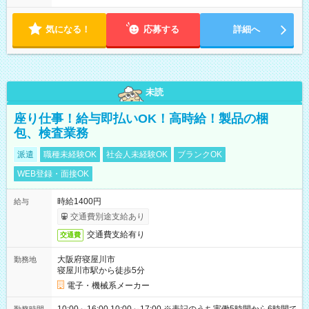
気になる！
応募する
詳細へ
未読
座り仕事！給与即払いOK！高時給！製品の梱
包、検査業務
派遣
職種未経験OK
社会人未経験OK
ブランクOK
WEB登録・面接OK
時給1400円
給与
交通費別途支給あり
交通費支給有り
交通費
大阪府寝屋川市
勤務地
寝屋川市駅から徒歩5分
電子・機械系メーカー