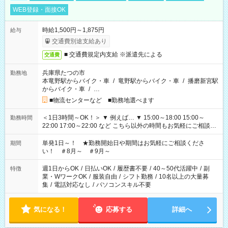
WEB登録・面接OK
時給1,500円～1,875円
給与
交通費別途支給あり
■ 交通費規定内支給 ※派遣先による
交通費
兵庫県たつの市
勤務地
本竜野駅からバイク・車
/
竜野駅からバイク・車
/
播磨新宮駅
からバイク・車
/
…
■物流センターなど ■勤務地選べます
＜1日3時間～OK！＞ ▼ 例えば… ▼ 15:00～18:00 15:00～
勤務時間
22:00 17:00～22:00 など こちら以外の時間もお気軽にご相談く
ださい！
単発1日～！ ★勤務開始日や期間はお気軽にご相談くださ
期間
い！ ＃8月～ ＃9月～
週1日からOK
/
日払いOK
/
履歴書不要
/
40～50代活躍中
/
副
特徴
業・WワークOK
/
服装自由
/
シフト勤務
/
10名以上の大量募
集
/
電話対応なし
/
パソコンスキル不要
気になる！
応募する
詳細へ