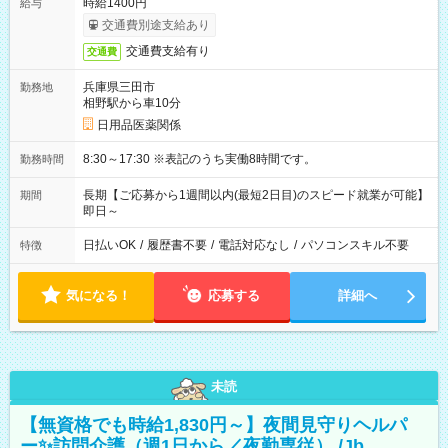
時給1400円
給与
交通費別途支給あり
交通費支給有り
交通費
兵庫県三田市
勤務地
相野駅から車10分
日用品医薬関係
8:30～17:30 ※表記のうち実働8時間です。
勤務時間
長期【ご応募から1週間以内(最短2日目)のスピード就業が可能】
期間
即日～
日払いOK
/
履歴書不要
/
電話対応なし
/
パソコンスキル不要
特徴
気になる！
応募する
詳細へ
未読
【無資格でも時給1,830円～】夜間見守りヘルパ
ー✨訪問介護（週1日から／夜勤専従） /Jb