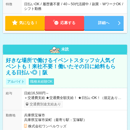
日払いOK
/
履歴書不要
/
40～50代活躍中
/
副業・WワークOK
/
特徴
シフト勤務
気になる！
応募する
詳細へ
未読
好きな場所で働けるイベントスタッフ☆人気イ
ベントも！来社不要！働いたその日に給料もら
える日払い◎｜阪
アルバイト
職種未経験OK
日給16,500円～
給与
＋交通費支給 ★交通費全額支給！ ★日払いOK！（規定あり） ┗
働いたその日に現金GET♪ お仕事後はコンビニATMから 日払
交通費別途支給あり
い分を引き落とせます！ 【試用期間】試用期間なし
兵庫県宝塚市
勤務地
兵庫県宝塚市栄町（最寄り駅：宝塚駅）
株式会社ワンベルウッズ