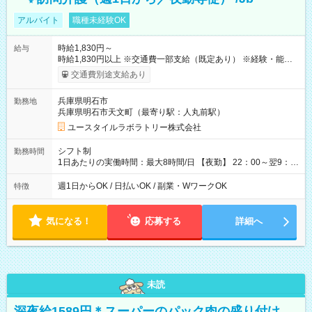
アルバイト
職種未経験OK
時給1,830円～
給与
時給1,830円以上 ※交通費一部支給（既定あり） ※経験・能力を
考慮して決定します 【収入例】 週1回勤務の場合：1,830円×8時
交通費別途支給あり
間×4回=5万8,560円 週3回勤務の場合：1,830円×8時間×12回
=17万5,680円 【試用期間】試用期間あり 試用期間の長さ：2ヶ
兵庫県明石市
勤務地
月 ※ 雇用形態と給与に、本採用時と異なる部分があります。 雇
兵庫県明石市天文町（最寄り駅：人丸前駅）
用形態：本採用時と同じです。 給与：時給 1,550円以上
ユースタイルラボラトリー株式会社
シフト制
勤務時間
1日あたりの実働時間：最大8時間/日 【夜勤】 22：00～翌9：
00 ※週1日～OK ／ 夜勤専従 ＊＊ 勤務時間例 ＊＊ ■22時か
ら翌7時 ■23時から翌8時 ■24時から翌9時 など ※上記の時間
週1日からOK / 日払いOK / 副業・WワークOK
特徴
内で8時間勤務（休憩1時間）ご利用者様により、時間は異なり
ます。 ※曜日固定（毎週同じ曜日での勤務となります）
気になる！
応募する
詳細へ
未読
深夜給1589円＊スーパーのパック肉の盛り付け