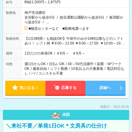
時給1,500円～1,875円
給与
神戸市須磨区
勤務地
名谷駅から徒歩5分
/
総合運動公園駅から徒歩5分
/
板宿駅か
ら徒歩5分
/
…
■物流センターなど ■勤務地選べます
【1日3時間～も相談OK!】午前中のみや18時以降などのシフト
勤務時間
あり！ シフト例 ▼9:00～12:00 ▼9:00～17:00 ▼10:00～19:00
▼18:00～21:00
1日だけの単発OK！＃8月～ ＃9月～
期間
週1日からOK
/
日払いOK
/
40～50代活躍中
/
副業・Wワーク
特徴
OK
/
服装自由
/
シフト勤務
/
10名以上の大量募集
/
電話対応な
し
/
パソコンスキル不要
気になる！
応募する
詳細へ
掲載日：2026.08.06
未読
＼来社不要／単発1日OK＊文房具の仕分け