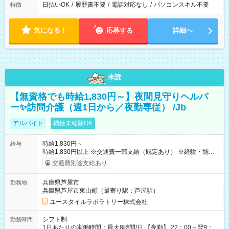
日払いOK
/
履歴書不要
/
電話対応なし
/
パソコンスキル不要
特徴
気になる！
応募する
詳細へ
未読
【無資格でも時給1,830円～】夜間見守りヘルパ
ー✨訪問介護（週1日から／夜勤専従） /Jb
アルバイト
職種未経験OK
時給1,830円～
給与
時給1,830円以上 ※交通費一部支給（既定あり） ※経験・能力を
考慮して決定します 【収入例】 週1回勤務の場合：1,830円×8時
交通費別途支給あり
間×4回=5万8,560円 週3回勤務の場合：1,830円×8時間×12回
=17万5,680円 【試用期間】試用期間あり 試用期間の長さ：2ヶ
兵庫県芦屋市
勤務地
月 ※ 雇用形態と給与に、本採用時と異なる部分があります。 雇
兵庫県芦屋市東山町（最寄り駅：芦屋駅）
用形態：本採用時と同じです。 給与：時給 1,550円以上
ユースタイルラボラトリー株式会社
シフト制
勤務時間
1日あたりの実働時間：最大8時間/日 【夜勤】 22：00～翌9：