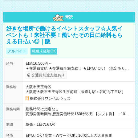
未読
好きな場所で働けるイベントスタッフ☆人気イ
ベントも！来社不要！働いたその日に給料もら
える日払い◎｜阪
アルバイト
職種未経験OK
日給16,500円～
給与
＋交通費支給 ★交通費全額支給！ ★日払いOK！（規定あり） ┗
働いたその日に現金GET♪ お仕事後はコンビニATMから 日払
交通費別途支給あり
い分を引き落とせます！ 【試用期間】試用期間なし
大阪市天王寺区
勤務地
大阪府大阪市天王寺区生玉前町（最寄り駅：谷町九丁目駅）
株式会社ワンベルウッズ
勤務時間は指定なし
勤務時間
変形労働時間制 想定労働時間160時間/月 【シフト例】 ・10：
00～20：00
単発・1日のみOK
期間
日払いOK / 副業・WワークOK / 10名以上の大量募集
特徴