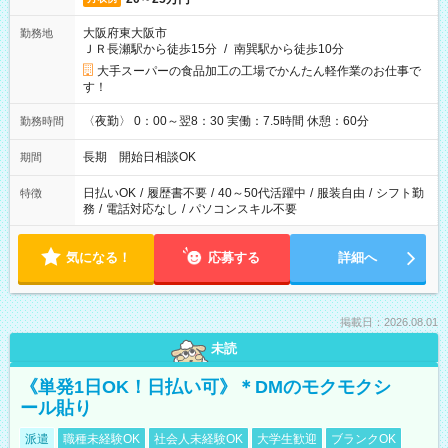
大阪府東大阪市
勤務地
ＪＲ長瀬駅から徒歩15分
/
南巽駅から徒歩10分
大手スーパーの食品加工の工場でかんたん軽作業のお仕事で
す！
〈夜勤〉 0：00～翌8：30 実働：7.5時間 休憩：60分
勤務時間
長期 開始日相談OK
期間
日払いOK
/
履歴書不要
/
40～50代活躍中
/
服装自由
/
シフト勤
特徴
務
/
電話対応なし
/
パソコンスキル不要
気になる！
応募する
詳細へ
掲載日：2026.08.01
未読
《単発1日OK！日払い可》＊DMのモクモクシ
ール貼り
派遣
職種未経験OK
社会人未経験OK
大学生歓迎
ブランクOK