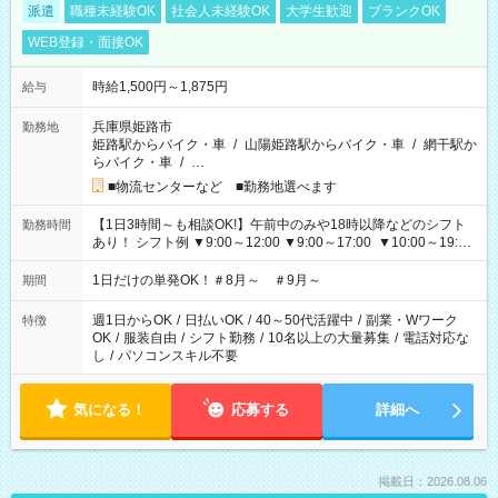
派遣
職種未経験OK
社会人未経験OK
大学生歓迎
ブランクOK
WEB登録・面接OK
時給1,500円～1,875円
給与
兵庫県姫路市
勤務地
姫路駅からバイク・車
/
山陽姫路駅からバイク・車
/
網干駅か
らバイク・車
/
…
■物流センターなど ■勤務地選べます
【1日3時間～も相談OK!】午前中のみや18時以降などのシフト
勤務時間
あり！ シフト例 ▼9:00～12:00 ▼9:00～17:00 ▼10:00～19:00
▼18:00～21:00
1日だけの単発OK！＃8月～ ＃9月～
期間
週1日からOK
/
日払いOK
/
40～50代活躍中
/
副業・Wワーク
特徴
OK
/
服装自由
/
シフト勤務
/
10名以上の大量募集
/
電話対応な
し
/
パソコンスキル不要
気になる！
応募する
詳細へ
掲載日：2026.08.06