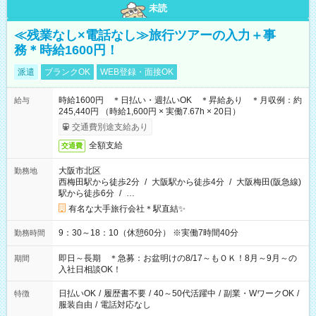
未読
≪残業なし×電話なし≫旅行ツアーの入力＋事
務＊時給1600円！
派遣
ブランクOK
WEB登録・面接OK
時給1600円 ＊日払い・週払いOK ＊昇給あり ＊月収例：約
給与
245,440円 （時給1,600円 × 実働7.67h × 20日）
交通費別途支給あり
全額支給
交通費
大阪市北区
勤務地
西梅田駅から徒歩2分
/
大阪駅から徒歩4分
/
大阪梅田(阪急線)
駅から徒歩6分
/
…
有名な大手旅行会社＊駅直結✨
9：30～18：10（休憩60分） ※実働7時間40分
勤務時間
即日～長期 ＊急募：お盆明けの8/17～もＯＫ！8月～9月～の
期間
入社日相談OK！
日払いOK
/
履歴書不要
/
40～50代活躍中
/
副業・WワークOK
/
特徴
服装自由
/
電話対応なし