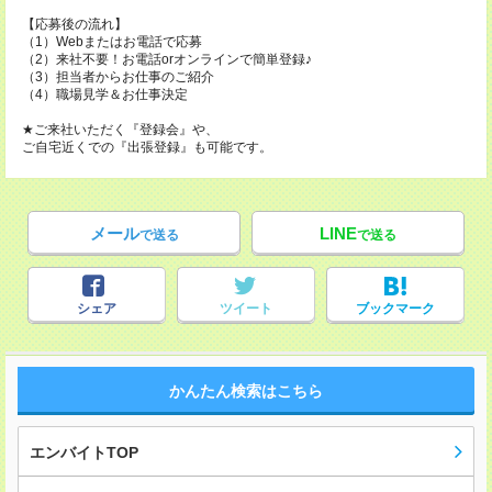
【応募後の流れ】
（1）Webまたはお電話で応募
（2）来社不要！お電話orオンラインで簡単登録♪
（3）担当者からお仕事のご紹介
（4）職場見学＆お仕事決定
★ご来社いただく『登録会』や、
ご自宅近くでの『出張登録』も可能です。
メール
LINE
で送る
で送る
シェア
ツイート
ブックマーク
かんたん検索はこちら
エンバイトTOP