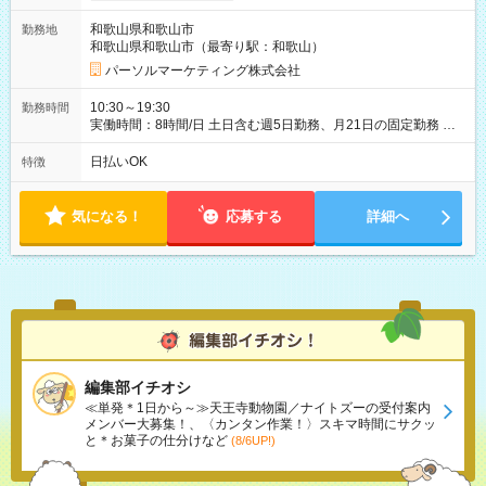
和歌山県和歌山市
勤務地
和歌山県和歌山市（最寄り駅：和歌山）
パーソルマーケティング株式会社
10:30～19:30
勤務時間
実働時間：8時間/日 土日含む週5日勤務、月21日の固定勤務 ※
実働8h/休憩1h勤務、残業ほぼ無し（5h/月）
日払いOK
特徴
気になる！
応募する
詳細へ
編集部イチオシ
≪単発＊1日から～≫天王寺動物園／ナイトズーの受付案内
メンバー大募集！、〈カンタン作業！〉スキマ時間にサクッ
と＊お菓子の仕分けなど
(8/6UP!)