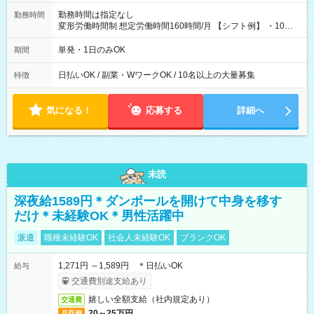
勤務時間は指定なし
勤務時間
変形労働時間制 想定労働時間160時間/月 【シフト例】 ・10：
00～20：00
単発・1日のみOK
期間
日払いOK / 副業・WワークOK / 10名以上の大量募集
特徴
気になる！
応募する
詳細へ
未読
深夜給1589円＊ダンボールを開けて中身を移す
だけ＊未経験OK＊男性活躍中
派遣
職種未経験OK
社会人未経験OK
ブランクOK
1,271円 ～1,589円 ＊日払いOK
給与
交通費別途支給あり
嬉しい全額支給（社内規定あり）
交通費
20～25万円
月収例