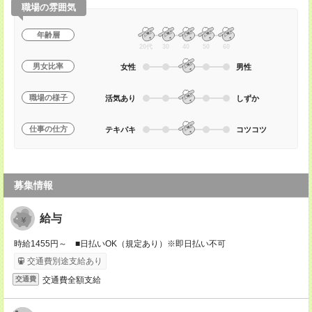
職場の雰囲気
年齢層
20代
30
40
50
60
男女比率
女性
男性
職場の様子
活気あり
しずか
仕事の仕方
テキパキ
コツコツ
募集情報
給与
時給1455円～ ■日払いOK（規定あり）※即日払い不可
交通費別途支給あり
交通費全額支給
交通費