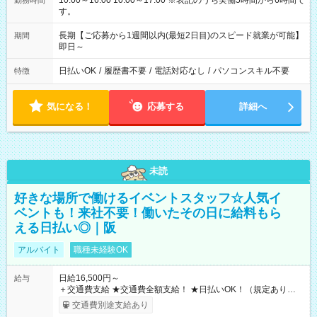
10:00～16:00 10:00～17:00 ※表記のうち実働5時間から6時間で
勤務時間
す。
長期【ご応募から1週間以内(最短2日目)のスピード就業が可能】
期間
即日～
日払いOK
/
履歴書不要
/
電話対応なし
/
パソコンスキル不要
特徴
気になる！
応募する
詳細へ
未読
好きな場所で働けるイベントスタッフ☆人気イ
ベントも！来社不要！働いたその日に給料もら
える日払い◎｜阪
アルバイト
職種未経験OK
日給16,500円～
給与
＋交通費支給 ★交通費全額支給！ ★日払いOK！（規定あり） ┗
働いたその日に現金GET♪ お仕事後はコンビニATMから 日払
交通費別途支給あり
い分を引き落とせます！ 【試用期間】試用期間なし