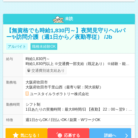
未読
【無資格でも時給1,830円～】夜間見守りヘルパ
ー✨訪問介護（週1日から／夜勤専従） /Jb
アルバイト
職種未経験OK
時給1,830円～
給与
時給1,830円以上 ※交通費一部支給（既定あり） ※経験・能力を
考慮して決定します 【収入例】 週1回勤務の場合：1,830円×8時
交通費別途支給あり
間×4回=5万8,560円 週3回勤務の場合：1,830円×8時間×12回
=17万5,680円 【試用期間】試用期間あり 試用期間の長さ：2ヶ
大阪府吹田市
勤務地
月 ※ 雇用形態と給与に、本採用時と異なる部分があります。 雇
大阪府吹田市千里山西（最寄り駅：関大前駅）
用形態：本採用時と同じです。 給与：時給 1,610円以上
ユースタイルラボラトリー株式会社
シフト制
勤務時間
1日あたりの実働時間：最大8時間/日 【夜勤】 22：00～翌9：
00 ※週1日～OK ／ 夜勤専従 ＊＊ 勤務時間例 ＊＊ ■22時か
ら翌7時 ■23時から翌8時 ■24時から翌9時 など ※上記の時間
週1日からOK / 日払いOK / 副業・WワークOK
特徴
内で8時間勤務（休憩1時間）ご利用者様により、時間は異なり
ます。 ※曜日固定（毎週同じ曜日での勤務となります）
気になる！
応募する
詳細へ