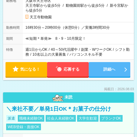
大阪市天王寺区
勤務地
天王寺駅から徒歩5分
/
動物園前駅から徒歩5分
/
新今宮駅か
ら徒歩5分
天王寺動物園
16時30分～20時00分（休憩0分）／実働3時間30分
勤務時間
≪短期＊単発≫ 8・9・10月限定！
期間
週1日からOK
/
40～50代活躍中
/
副業・WワークOK
/
シフト勤
特徴
務
/
10名以上の大量募集
/
パソコンスキル不要
気になる！
応募する
詳細へ
掲載日：2026.08.03
未読
＼来社不要／単発1日OK＊お菓子の仕分け
派遣
職種未経験OK
社会人未経験OK
大学生歓迎
ブランクOK
WEB登録・面接OK