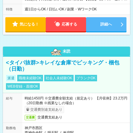
00 ※週1日～OK ／ 夜勤専従 ＊＊ 勤務時間例 ＊＊ ■22時か
ら翌7時 ■23時から翌8時 ■24時から翌9時 など ※上記の時間
週1日からOK / 日払いOK / 副業・WワークOK
特徴
内で8時間勤務（休憩1時間）ご利用者様により、時間は異なり
ます。 ※曜日固定（毎週同じ曜日での勤務となります）
気になる！
応募する
詳細へ
未読
<タイパ抜群>キレイな倉庫でピッキング・梱包
（日勤）
派遣
職種未経験OK
社会人未経験OK
ブランクOK
WEB登録・面接OK
時給1450円 ※交通費全額支給（規定あり） 【月収例】23.2万円
給与
（20日勤務 ※残業なしの場合）
交通費別途支給あり
交通費支給あり
交通費
神戸市西区
勤務地
西神中央駅
/
明石駅
/
板宿駅