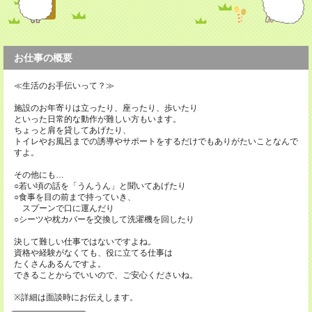
お仕事の概要
≪生活のお手伝いって？≫
施設のお年寄りは立ったり、座ったり、歩いたり
といった日常的な動作が難しい方もいます。
ちょっと肩を貸してあげたり、
トイレやお風呂までの誘導やサポートをするだけでもありがたいことなんで
すよ。
その他にも…
○若い頃の話を「うんうん」と聞いてあげたり
○食事を目の前まで持っていき、
スプーンで口に運んだり
○シーツや枕カバーを交換して洗濯機を回したり
決して難しい仕事ではないですよね。
資格や経験がなくても、役に立てる仕事は
たくさんあるんですよ。
できることからでいいので、ご安心くださいね。
※詳細は面談時にお伝えします。