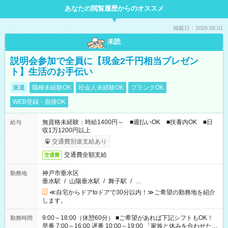
あなたの閲覧履歴からのオススメ
掲載日：2026.08.01
未読
説明会参加で全員に【現金2千円相当プレゼン
ト】生活のお手伝い
派遣
職種未経験OK
社会人未経験OK
ブランクOK
WEB登録・面接OK
無資格未経験：時給1400円～ ■週払いOK ■扶養内OK ■日
給与
収1万1200円以上
交通費別途支給あり
交通費全額支給
交通費
神戸市垂水区
勤務地
垂水駅
/
山陽垂水駅
/
舞子駅
/
…
≪自宅からドアtoドアで30分以内！≫ご希望の勤務地を紹介
します。
9:00～18:00（休憩60分） ■ご希望があれば下記シフトもOK！
勤務時間
早番 7:00～16:00 遅番 10:00～19:00 「家族と休みを合わせた