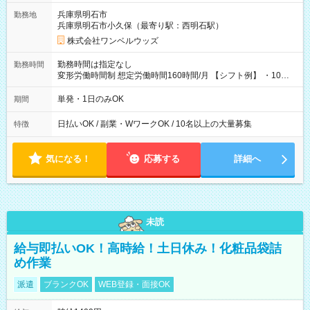
兵庫県明石市
勤務地
兵庫県明石市小久保（最寄り駅：西明石駅）
株式会社ワンベルウッズ
勤務時間は指定なし
勤務時間
変形労働時間制 想定労働時間160時間/月 【シフト例】 ・10：
00～20：00
単発・1日のみOK
期間
日払いOK / 副業・WワークOK / 10名以上の大量募集
特徴
気になる！
応募する
詳細へ
未読
給与即払いOK！高時給！土日休み！化粧品袋詰
め作業
派遣
ブランクOK
WEB登録・面接OK