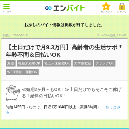
0
メニュー
気になる！
ログイン
お探しのバイト情報は掲載が終了しました。
掲載日 :2026
/
05
/
31
No.NCKK姫路_11HMJ
【土日だけで月9.3万円】高齢者の生活サポ＊
年齢不問＆日払いOK
派遣
職種未経験OK
社会人未経験OK
大学生歓迎
ブランクOK
WEB登録・面接OK
≪短期2ヶ月～もOK！≫土日だけでもそこそこ稼げ
る！給料の日払いOK！
時給1455円～なので、日収1万1640円以上（実働8時間）
...もっとみ
る