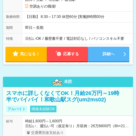
空調ありの職場!
【日勤】 8:30～17:30 休憩60分 [実働]8時間00分
勤務時間
即日～長期
期間
日払いOK
/
履歴書不要
/
電話対応なし
/
パソコンスキル不要
特徴
気になる！
応募する
詳細へ
未読
スマホに詳しくなくてOK！月給26万円～19時
半でバイバイ！和歌山駅スグ(um2ms02)
アルバイト
職種未経験OK
時給1,600円～1,600円
給与
日払い、週払い可（規定有り）月収例：26万8800円（8h×21
日） 【試用期間】試用期間なし
交通費別途支給あり