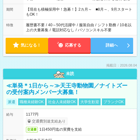
い」 「余裕を持って夕飯の準備がしたい」 「できれば残業はし
たくない」 など、ご希望を教えてくださいね。 ※Wワーク希望
【現在も積極採用中！急募！】2カ月～ ■8月～、9月スタート
期間
の方へ 今ご覧のお仕事で希望する勤務時間と、もう1つのお仕事
もOK！
の勤務時間。 合計で週40時間を超える場合は応募できません。
履歴書不要
/
40～50代活躍中
/
服装自由
/
シフト勤務
/
10名以
特徴
上の大量募集
/
電話対応なし
/
パソコンスキル不要
気になる！
応募する
詳細へ
掲載日：2026.08.04
未読
≪単発＊1日から～≫天王寺動物園／ナイトズー
の受付案内メンバー大募集！
派遣
職種未経験OK
社会人未経験OK
大学生歓迎
ブランクOK
1177円
給与
交通費別途支給あり
1日450円迄の実費を支給
交通費