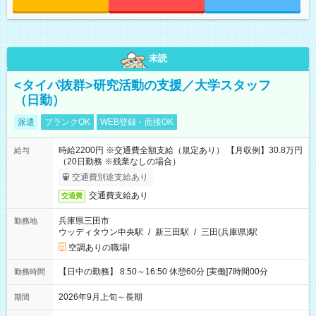
未読
<タイパ抜群>研究活動の支援／大学スタッフ
（日勤）
派遣
ブランクOK
WEB登録・面接OK
時給2200円 ※交通費全額支給（規定あり） 【月収例】30.8万円
給与
（20日勤務 ※残業なしの場合）
交通費別途支給あり
交通費支給あり
交通費
兵庫県三田市
勤務地
ウッディタウン中央駅
/
新三田駅
/
三田(兵庫県)駅
空調ありの職場!
【日中の勤務】 8:50～16:50 休憩60分 [実働]7時間00分
勤務時間
2026年9月上旬～長期
期間