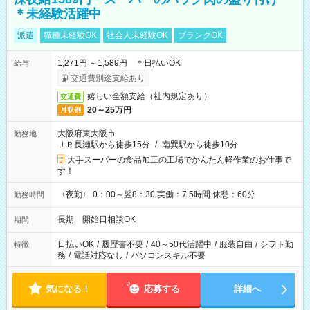
＊未経験活躍中
派遣
職種未経験OK
社会人未経験OK
ブランクOK
1,271円 ～1,589円 ＊日払いOK
給与
交通費別途支給あり
嬉しい全額支給（社内規定あり）
交通費
20～25万円
月収例
大阪府東大阪市
勤務地
ＪＲ長瀬駅から徒歩15分
/
南巽駅から徒歩10分
大手スーパーの食品加工の工場でかんたん軽作業のお仕事で
す！
〈夜勤〉 0：00～翌8：30 実働：7.5時間 休憩：60分
勤務時間
長期 開始日相談OK
期間
日払いOK
/
履歴書不要
/
40～50代活躍中
/
服装自由
/
シフト勤
特徴
務
/
電話対応なし
/
パソコンスキル不要
気になる！
応募する
詳細へ