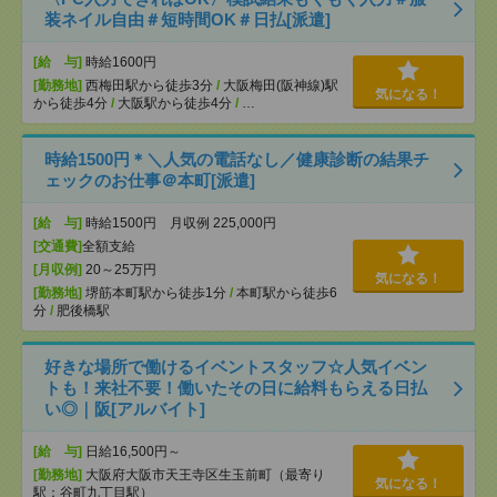
装ネイル自由＃短時間OK＃日払[派遣]
[給 与]
時給1600円
[勤務地]
西梅田駅から徒歩3分
/
大阪梅田(阪神線)駅
気になる！
から徒歩4分
/
大阪駅から徒歩4分
/
…
時給1500円＊＼人気の電話なし／健康診断の結果チ
ェックのお仕事＠本町[派遣]
[給 与]
時給1500円 月収例 225,000円
[交通費]
全額支給
[月収例]
20～25万円
気になる！
[勤務地]
堺筋本町駅から徒歩1分
/
本町駅から徒歩6
分
/
肥後橋駅
好きな場所で働けるイベントスタッフ☆人気イベン
トも！来社不要！働いたその日に給料もらえる日払
い◎｜阪[アルバイト]
[給 与]
日給16,500円～
[勤務地]
大阪府大阪市天王寺区生玉前町（最寄り
気になる！
駅：谷町九丁目駅）