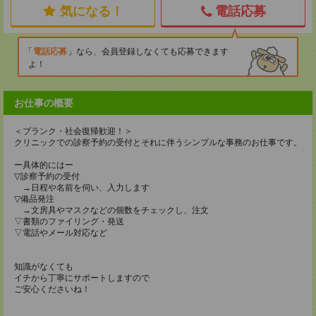
気になる！
電話応募
電話応募
なら、会員登録しなくても応募できます
よ！
お仕事の概要
＜ブランク・社会復帰歓迎！＞
クリニックでの診察予約の受付とそれに伴うシンプルな事務のお仕事です。
ー具体的にはー
▽診察予約の受付
→日程や名前を伺い、入力します
▽備品発注
→文房具やマスクなどの個数をチェックし、注文
▽書類のファイリング・発送
▽電話やメール対応など
知識がなくても
イチから丁寧にサポートしますので
ご安心くださいね！