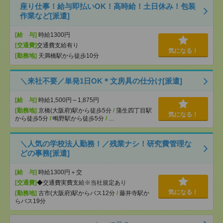
座り仕事！給与即払いOK！高時給！土日休み！包装
作業など[派遣]
[給 与]
時給1300円
[交通費]
交通費支給有り
気になる！
[勤務地]
天満橋駅から徒歩10分
＼来社不要／単発1日OK＊文房具の仕分け[派遣]
[給 与]
時給1,500円～1,875円
[勤務地]
京橋(大阪府)駅から徒歩5分
/
蒲生四丁目駅
気になる！
から徒歩5分
/
鴫野駅から徒歩5分
/
…
＼人気の学校法人勤務！／残業ナシ！研究費管理な
どの事務[派遣]
[給 与]
時給1300円＋交
[交通費]
◆交通費実費支給※当社規定あり
気になる！
[勤務地]
古市(大阪府)駅からバス12分
/
藤井寺駅か
らバス19分