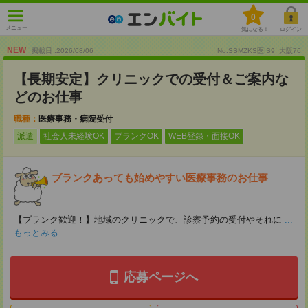
0
メニュー
気になる！
ログイン
NEW
掲載日 :2026
/
08
/
06
No.SSMZKS医IS9_大阪76
【長期安定】クリニックでの受付＆ご案内な
どのお仕事
職種：
医療事務・病院受付
派遣
社会人未経験OK
ブランクOK
WEB登録・面接OK
ブランクあっても始めやすい医療事務のお仕事
【ブランク歓迎！】地域のクリニックで、診察予約の受付やそれに
...
もっとみる
応募ページへ