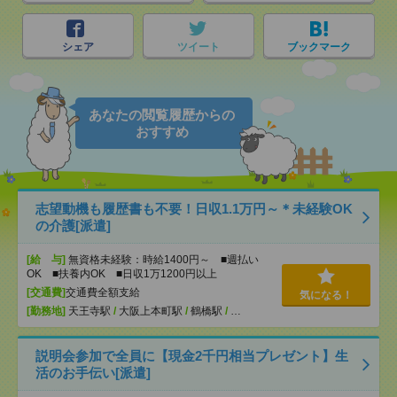
シェア
ツイート
ブックマーク
あなたの閲覧履歴からの
おすすめ
志望動機も履歴書も不要！日収1.1万円～＊未経験OK
の介護[派遣]
[給 与]
無資格未経験：時給1400円～ ■週払い
OK ■扶養内OK ■日収1万1200円以上
[交通費]
交通費全額支給
気になる！
[勤務地]
天王寺駅
/
大阪上本町駅
/
鶴橋駅
/
…
説明会参加で全員に【現金2千円相当プレゼント】生
活のお手伝い[派遣]