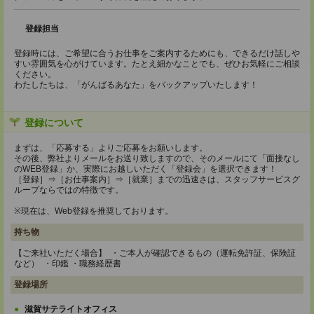
登録担当
登録時には、ご希望に合うお仕事をご案内するためにも、できるだけ話しや
すい雰囲気を心がけています。たとえ細かなことでも、ぜひお気軽にご相談
ください。
わたしたちは、「がんばるあなた」をバックアップいたします！
登録について
まずは、「応募する」よりご応募をお願いします。
その後、弊社よりメールをお送り致しますので、そのメールにて「面接なし
のWEB登録」か、実際にお越しいただく「登録会」を選択できます！
［登録］⇒［お仕事案内］⇒［就業］までの迅速さは、スタッフサービスグ
ループならではの特徴です。
※現在は、Web登録を推奨しております。
持ち物
【ご来社いただく場合】 ・ご本人が確認できるもの（運転免許証、保険証
など） ・印鑑 ・職務経歴書
登録場所
滋賀サテライトオフィス