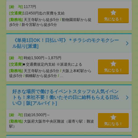
[給 与]
1177円
[交通費]
1日450円迄の実費を支給
気になる！
[勤務地]
天王寺駅から徒歩5分
/
動物園前駅から徒
歩5分
/
新今宮駅から徒歩5分
《単発1日OK！日払い可》＊チラシのモクモクシー
ル貼り[派遣]
[給 与]
時給1,500円～1,875円
[交通費]
■ 交通費規定内支給 ※派遣先による
気になる！
[勤務地]
天王寺駅から徒歩5分
/
大阪上本町駅から
徒歩5分
/
鶴橋駅から徒歩5分
/
…
好きな場所で働けるイベントスタッフ☆人気イベン
トも！来社不要！働いたその日に給料もらえる日払
い◎｜阪[アルバイト]
[給 与]
日給16,500円～
[勤務地]
大阪府大阪市中央区難波（最寄り駅：難波
気になる！
駅）