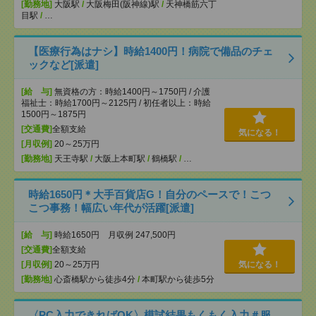
[勤務地]
大阪駅
/
大阪梅田(阪神線)駅
/
天神橋筋六丁
目駅
/
…
【医療行為はナシ】時給1400円！病院で備品のチェ
ックなど[派遣]
[給 与]
無資格の方：時給1400円～1750円 / 介護
福祉士：時給1700円～2125円 / 初任者以上：時給
1500円～1875円
[交通費]
全額支給
気になる！
[月収例]
20～25万円
[勤務地]
天王寺駅
/
大阪上本町駅
/
鶴橋駅
/
…
時給1650円＊大手百貨店G！自分のペースで！こつ
こつ事務！幅広い年代が活躍[派遣]
[給 与]
時給1650円 月収例 247,500円
[交通費]
全額支給
[月収例]
20～25万円
気になる！
[勤務地]
心斎橋駅から徒歩4分
/
本町駅から徒歩5分
〈PC入力できればOK〉模試結果もくもく入力＃服