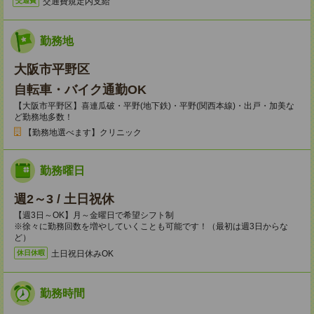
交通費規定内支給
交通費
勤務地
大阪市平野区
自転車・バイク通勤OK
【大阪市平野区】喜連瓜破・平野(地下鉄)・平野(関西本線)・出戸・加美な
ど勤務地多数！
【勤務地選べます】クリニック
勤務曜日
週2～3 / 土日祝休
【週3日～OK】月～金曜日で希望シフト制
※徐々に勤務回数を増やしていくことも可能です！（最初は週3日からな
ど）
土日祝日休みOK
休日休暇
勤務時間