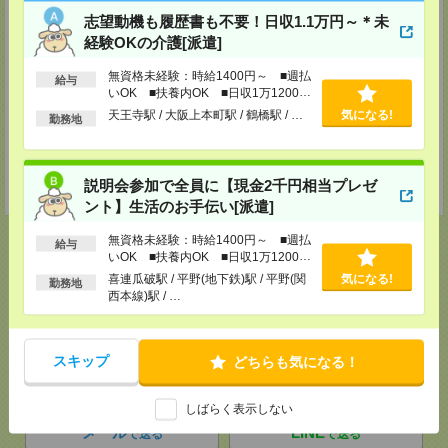
志望動機も履歴書も不要！日収1.1万円～＊未
和歌山サテライトオフィス
経験OKの介護[派遣]
〒640-8154 和歌山県和歌山市六番丁5 和歌山六番丁801ビル5F
無資格未経験：時給1400円～ ■週払
TEL：073-436-9765
給与
FAX：073-423-8405
いOK ■扶養内OK ■日収1万1200円
担当：採用担当
以上
天王寺駅 / 大阪上本町駅 / 鶴橋駅 / …
気になる!
勤務地
神戸介護オフィス・神戸医療オフィス
兵庫県神戸市中央区小野柄通4-1-22 アーバンエース三宮ビル9F
TEL：078-222-8435
説明会参加で全員に【現金2千円相当プレゼ
担当：採用担当
ント】生活のお手伝い[派遣]
無資格未経験：時給1400円～ ■週払
給与
いOK ■扶養内OK ■日収1万1200円
以上
喜連瓜破駅 / 平野(地下鉄)駅 / 平野(関
気になる!
勤務地
応募ページへ
西本線)駅 / …
スキップ
どちらも気になる！
気になる！
電話応募
しばらく表示しない
メール
LINE
で送る
で送る