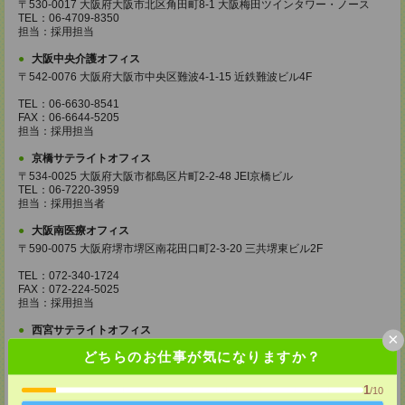
〒530-0017 大阪府大阪市北区角田町8-1 大阪梅田ツインタワー・ノース
TEL：06-4709-8350
担当：採用担当
大阪中央介護オフィス
〒542-0076 大阪府大阪市中央区難波4-1-15 近鉄難波ビル4F
TEL：06-6630-8541
FAX：06-6644-5205
担当：採用担当
京橋サテライトオフィス
〒534-0025 大阪府大阪市都島区片町2-2-48 JEI京橋ビル
TEL：06-7220-3959
担当：採用担当者
大阪南医療オフィス
〒590-0075 大阪府堺市堺区南花田口町2-3-20 三共堺東ビル2F
TEL：072-340-1724
FAX：072-224-5025
担当：採用担当
西宮サテライトオフィス
×
〒662-0918 兵庫県西宮市六湛寺町9番8号 市役所前ビル5F
どちらのお仕事が気になりますか？
TEL：0798-38-5901
FAX：0798-38-5905
1
/10
担当：採用担当