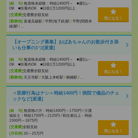
[給 与]
無資格未経験：時給1400円～ ■週払い
OK ■扶養内OK ■日収1万1200円以上
[交通費]
交通費全額支給
気になる！
[勤務地]
喜連瓜破駅
/
平野(地下鉄)駅
/
平野(関西本
線)駅
/
…
【オープニング募集】おばあちゃんのお散歩付き添
いも仕事の1つ[派遣]
[給 与]
無資格未経験：時給1400円～ ■週払い
OK ■扶養内OK ■日収1万1200円以上
[交通費]
交通費全額支給
気になる！
[勤務地]
天王寺駅
/
大阪上本町駅
/
鶴橋駅
/
…
＜医療行為はナシ＞時給1400円！病院で備品のチェ
ックなど[派遣]
[給 与]
無資格の方：時給1400円～1750円 / 介護
福祉士：時給1700円～2125円 / 初任者以上：時給
1500円～1875円
[交通費]
全額支給
気になる！
[月収例]
20～25万円