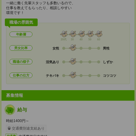
一緒に働く先輩スタッフも多数いるので、
仕事を教えてもらったり、相談しやすい
環境です！
職場の雰囲気
年齢層
20代
30
40
50
60
男女比率
女性
男性
職場の様子
活気あり
しずか
仕事の仕方
テキパキ
コツコツ
募集情報
給与
時給1400円～
交通費別途支給あり