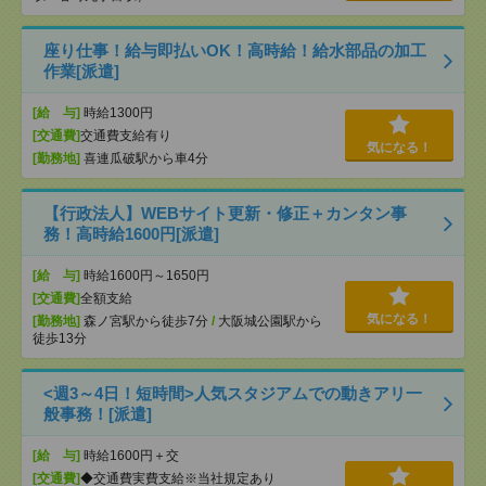
座り仕事！給与即払いOK！高時給！給水部品の加工
作業[派遣]
[給 与]
時給1300円
[交通費]
交通費支給有り
気になる！
[勤務地]
喜連瓜破駅から車4分
【行政法人】WEBサイト更新・修正＋カンタン事
務！高時給1600円[派遣]
[給 与]
時給1600円～1650円
[交通費]
全額支給
気になる！
[勤務地]
森ノ宮駅から徒歩7分
/
大阪城公園駅から
徒歩13分
<週3～4日！短時間>人気スタジアムでの動きアリ一
般事務！[派遣]
[給 与]
時給1600円＋交
[交通費]
◆交通費実費支給※当社規定あり