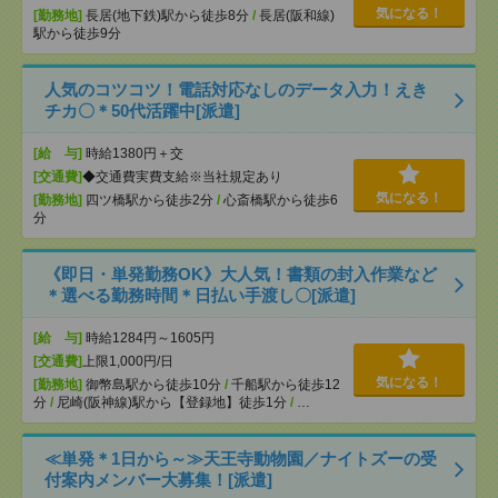
気になる！
[勤務地]
長居(地下鉄)駅から徒歩8分
/
長居(阪和線)
駅から徒歩9分
人気のコツコツ！電話対応なしのデータ入力！えき
チカ〇＊50代活躍中[派遣]
[給 与]
時給1380円＋交
[交通費]
◆交通費実費支給※当社規定あり
気になる！
[勤務地]
四ツ橋駅から徒歩2分
/
心斎橋駅から徒歩6
分
《即日・単発勤務OK》大人気！書類の封入作業など
＊選べる勤務時間＊日払い手渡し〇[派遣]
[給 与]
時給1284円～1605円
[交通費]
上限1,000円/日
気になる！
[勤務地]
御幣島駅から徒歩10分
/
千船駅から徒歩12
分
/
尼崎(阪神線)駅から【登録地】徒歩1分
/
…
≪単発＊1日から～≫天王寺動物園／ナイトズーの受
付案内メンバー大募集！[派遣]