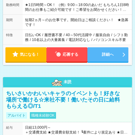
★1日5時間～OK！ （例）9:00～18:00のあいだ もちろん1日8時
勤務時間
間のお仕事もご紹介可能です！ご希望をお聞かせください！★
家庭の都合でお休みが必要な場合も遠慮なくご相談ください。
※週最低15時間以上の勤務が必要です
短期2ヵ月～のお仕事です。開始日はご相談ください！ ★急募
期間
です！
日払いOK
/
履歴書不要
/
40～50代活躍中
/
服装自由
/
シフト勤
特徴
務
/
10名以上の大量募集
/
電話対応なし
/
パソコンスキル不要
気になる！
応募する
詳細へ
未読
ちいさいかわいいキャラのイベントも！好きな
場所で働ける☆来社不要！働いたその日に給料
もらえる◎/T1
アルバイト
職種未経験OK
日給13,000円～
給与
＋交通費支給 ★交通費全額支給！ ┗案件により規定あり ★日払