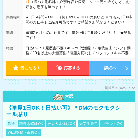
＜選べる勤務地＞介護施設や病院 ※ご自宅の近くなど、お
好きな場所を選べます！
★1日5時間～OK！ （例）9:00～18:00のあいだ もちろん1日8時
勤務時間
間のお仕事もご紹介可能です！ご希望をお聞かせください！★
家庭の都合でお休みが必要な場合も遠慮なくご相談ください。
※週最低15時間以上の勤務が必要です
短期2ヵ月～のお仕事です。開始日はご相談ください！ ★急募
期間
です！
日払いOK
/
履歴書不要
/
40～50代活躍中
/
服装自由
/
シフト勤
特徴
務
/
10名以上の大量募集
/
電話対応なし
/
パソコンスキル不要
気になる！
応募する
詳細へ
掲載日：2026.07.22
未読
《単発1日OK！日払い可》＊DMのモクモクシ
ール貼り
派遣
職種未経験OK
社会人未経験OK
大学生歓迎
ブランクOK
WEB登録・面接OK