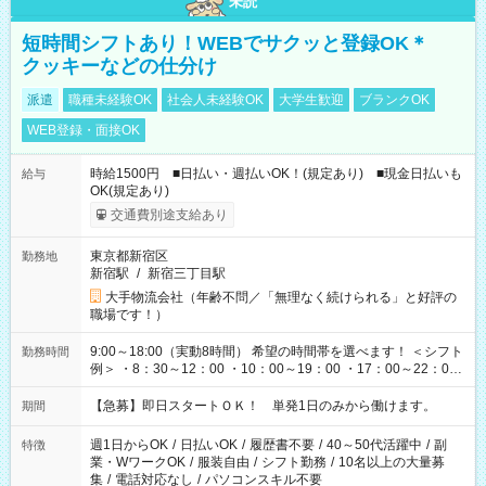
未読
短時間シフトあり！WEBでサクッと登録OK＊
クッキーなどの仕分け
派遣
職種未経験OK
社会人未経験OK
大学生歓迎
ブランクOK
WEB登録・面接OK
時給1500円 ■日払い・週払いOK！(規定あり) ■現金日払いも
給与
OK(規定あり)
交通費別途支給あり
東京都新宿区
勤務地
新宿駅
/
新宿三丁目駅
大手物流会社（年齢不問／「無理なく続けられる」と好評の
職場です！）
9:00～18:00（実動8時間） 希望の時間帯を選べます！ ＜シフト
勤務時間
例＞ ・8：30～12：00 ・10：00～19：00 ・17：00～22：00
・13：00～22：00 ・22：00～翌6：00 など
【急募】即日スタートＯＫ！ 単発1日のみから働けます。
期間
週1日からOK
/
日払いOK
/
履歴書不要
/
40～50代活躍中
/
副
特徴
業・WワークOK
/
服装自由
/
シフト勤務
/
10名以上の大量募
集
/
電話対応なし
/
パソコンスキル不要