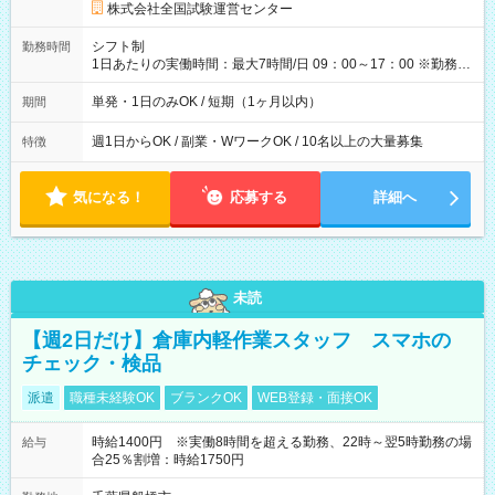
円の場合あり ・国家試験 7:00～13:30（休憩なし） 時給1,300
株式会社全国試験運営センター
円（役割手当＋100円）×6時間＝日収8,400円＋交通費 【試用期
間】試用期間なし
シフト制
勤務時間
1日あたりの実働時間：最大7時間/日 09：00～17：00 ※勤務時
間は 試験により異なります。
単発・1日のみOK / 短期（1ヶ月以内）
期間
週1日からOK / 副業・WワークOK / 10名以上の大量募集
特徴
気になる！
応募する
詳細へ
未読
【週2日だけ】倉庫内軽作業スタッフ スマホの
チェック・検品
派遣
職種未経験OK
ブランクOK
WEB登録・面接OK
時給1400円 ※実働8時間を超える勤務、22時～翌5時勤務の場
給与
合25％割増：時給1750円