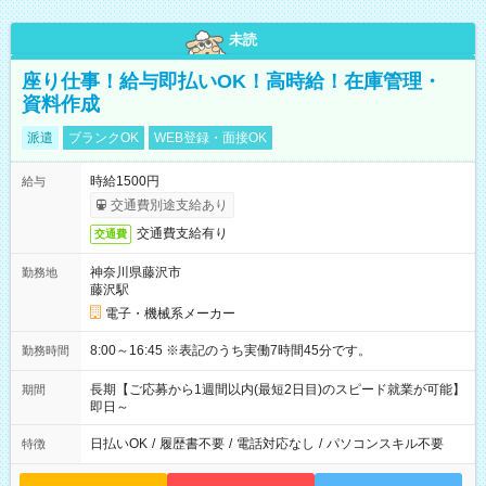
未読
座り仕事！給与即払いOK！高時給！在庫管理・
資料作成
派遣
ブランクOK
WEB登録・面接OK
時給1500円
給与
交通費別途支給あり
交通費支給有り
交通費
神奈川県藤沢市
勤務地
藤沢駅
電子・機械系メーカー
8:00～16:45 ※表記のうち実働7時間45分です。
勤務時間
長期【ご応募から1週間以内(最短2日目)のスピード就業が可能】
期間
即日～
日払いOK
/
履歴書不要
/
電話対応なし
/
パソコンスキル不要
特徴