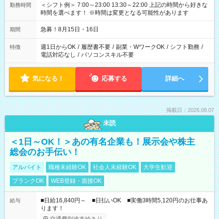
＜シフト例＞ 7:00～23:00 13:30～22:00 上記の時間から好きな
勤務時間
時間を選べます！ ※時間は変更となる可能性があります
急募！8月15日・16日
期間
週1日からOK
/
履歴書不要
/
副業・WワークOK
/
シフト勤務
/
特徴
電話対応なし
/
パソコンスキル不要
気になる！
応募する
詳細へ
掲載日：2026.08.07
未読
＜1日～OK！＞あの有名企業も！展示会や株主
総会のお手伝い！
アルバイト
職種未経験OK
社会人未経験OK
大学生歓迎
ブランクOK
WEB登録・面接OK
■日給16,840円～ ■日払いOK ■実働3時間5,120円のお仕事あ
給与
ります！