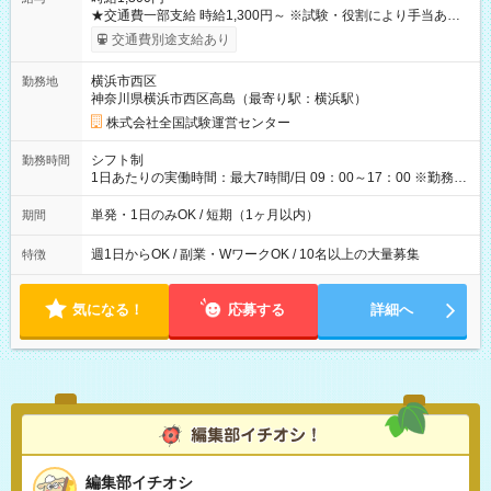
★交通費一部支給 時給1,300円～ ※試験・役割により手当あり
※勤務回数により昇給あり 【即給（前払い）オプションあ
交通費別途支給あり
り！】 希望される場合、勤務から1週間ほどで給与の一部を受け
取れます。 ※手数料418円がかかります。 【過去試験日の収入
横浜市西区
勤務地
例】 ・河合塾模擬試験 8:30～17:30（休憩1時間） 時給1,300円
神奈川県横浜市西区高島（最寄り駅：横浜駅）
×8時間＝日収10,400円＋交通費 ※当日の役割により時給＋100
円の場合あり ・国家試験 7:00～13:30（休憩なし） 時給1,300
株式会社全国試験運営センター
円（役割手当＋100円）×6時間＝日収8,400円＋交通費 【試用期
間】試用期間なし
シフト制
勤務時間
1日あたりの実働時間：最大7時間/日 09：00～17：00 ※勤務時
間は 試験により異なります。
単発・1日のみOK / 短期（1ヶ月以内）
期間
週1日からOK / 副業・WワークOK / 10名以上の大量募集
特徴
気になる！
応募する
詳細へ
編集部イチオシ