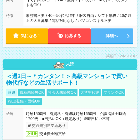
【8月中のスタートOK！急募！】2カ月～ ■8月～、9月スター
期間
ね。 ※Wワーク希望の方へ 今ご覧のお仕事で希望する勤務時間
トもOK！
と、もう1つのお仕事の勤務時間。 合計で週40時間を超える場
合は応募できません。
履歴書不要
/
40～50代活躍中
/
服装自由
/
シフト勤務
/
10名以
特徴
上の大量募集
/
電話対応なし
/
パソコンスキル不要
気になる！
応募する
詳細へ
掲載日：2026.08.07
未読
＜週3日～＊カンタン！＞高級マンションで買い
物代行などの生活サポート！
派遣
職種未経験OK
社会人未経験OK
大学生歓迎
ブランクOK
WEB登録・面接OK
時給1500円 有資格・有経験時給1650円 介護福祉士時給
給与
1700円 ■日払いOK（規定あり）※即日払い不可
交通費別途支給あり
交通費全額支給
交通費