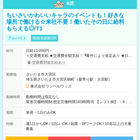
未読
ちいさいかわいいキャラのイベントも！好きな
場所で働ける☆来社不要！働いたその日に給料
もらえる◎/T1
アルバイト
職種未経験OK
日給13,000円～
給与
＋交通費支給 ★交通費全額支給！ ┗案件により規定あり ★日払
いOK！（規定あり） ┗働いたその日に現金GET♪ お仕事後はコ
交通費別途支給あり
ンビニATMから 日払い分を引き落とせます！ 【試用期間】試
用期間なし
さいたま市大宮区
勤務地
埼玉県さいたま市大宮区錦町（最寄り駅：大宮駅）
株式会社ワンベルウッズ
勤務時間は指定なし
勤務時間
変形労働時間制 想定労働時間160時間/月 【シフト例】 ・8：00
～21：00
単発・1日のみOK
期間
週1日からOK / 日払いOK / 副業・WワークOK / 10名以上の大量
特徴
募集