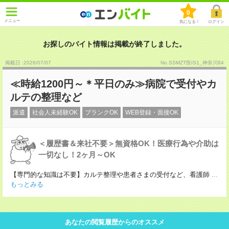
0
メニュー
気になる！
ログイン
お探しのバイト情報は掲載が終了しました。
掲載日 :2026
/
07
/
07
No.SSMZT医IS1_神奈川84
≪時給1200円～＊平日のみ≫病院で受付やカ
ルテの整理など
派遣
社会人未経験OK
ブランクOK
WEB登録・面接OK
＜履歴書＆来社不要＞無資格OK！医療行為や介助は
一切なし！2ヶ月～OK
【専門的な知識は不要】カルテ整理や患者さまの受付など、看護師
...
もっとみる
あなたの閲覧履歴からのオススメ