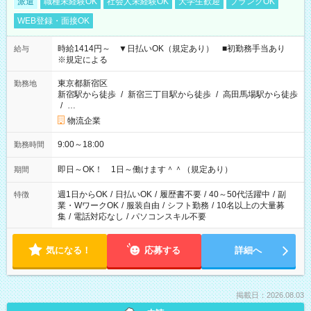
派遣
職種未経験OK
社会人未経験OK
大学生歓迎
ブランクOK
WEB登録・面接OK
時給1414円～ ▼日払いOK（規定あり） ■初勤務手当あり
給与
※規定による
東京都新宿区
勤務地
新宿駅から徒歩
/
新宿三丁目駅から徒歩
/
高田馬場駅から徒歩
/
…
物流企業
9:00～18:00
勤務時間
即日～OK！ 1日～働けます＾＾（規定あり）
期間
週1日からOK
/
日払いOK
/
履歴書不要
/
40～50代活躍中
/
副
特徴
業・WワークOK
/
服装自由
/
シフト勤務
/
10名以上の大量募
集
/
電話対応なし
/
パソコンスキル不要
気になる！
応募する
詳細へ
掲載日：2026.08.03