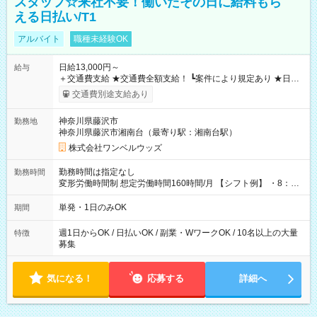
スタッフ☆来社不要！働いたその日に給料もら
える日払い/T1
アルバイト
職種未経験OK
日給13,000円～
給与
＋交通費支給 ★交通費全額支給！ ┗案件により規定あり ★日払
いOK！（規定あり） ┗働いたその日に現金GET♪ お仕事後はコ
交通費別途支給あり
ンビニATMから 日払い分を引き落とせます！ 【試用期間】試
用期間なし
神奈川県藤沢市
勤務地
神奈川県藤沢市湘南台（最寄り駅：湘南台駅）
株式会社ワンベルウッズ
勤務時間は指定なし
勤務時間
変形労働時間制 想定労働時間160時間/月 【シフト例】 ・8：00
～21：00
単発・1日のみOK
期間
週1日からOK / 日払いOK / 副業・WワークOK / 10名以上の大量
特徴
募集
気になる！
応募する
詳細へ