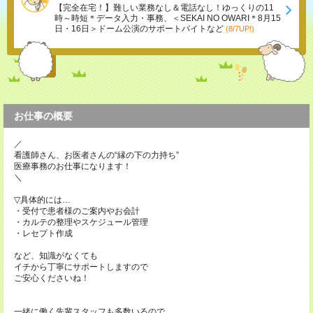
【完全在宅！】難しい業務なし＆電話なし！ゆっくりの11
時～時短＊データ入力・事務、＜SEKAI NO OWARI＊8月15
日・16日＞ドーム公演のサポートバイトなど
(8/7UP!)
お仕事の概要
／
看護師さん、お医者さんの“縁の下の力持ち”
医療事務のお仕事になります！
＼
▽具体的には…
・受付で患者様のご案内やお会計
・カルテの整理やスケジュール管理
・レセプト作成
など、知識がなくても
イチから丁寧にサポートしますので
ご安心くださいね！
一緒に働く先輩スタッフも多数いるので、