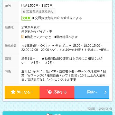
時給1,500円～1,875円
給与
交通費別途支給あり
■ 交通費規定内支給 ※派遣先による
交通費
茨城県高萩市
勤務地
高萩駅からバイク・車
■物流センターなど ■勤務地選べます
＜1日3時間～OK！＞ ▼ 例えば… ▼ 15:00～18:00 15:00～
勤務時間
22:00 17:00～22:00 など こちら以外の時間もお気軽にご相談く
ださい！
単発1日～！ ★勤務開始日や期間はお気軽にご相談くださ
期間
い！ ＃8月～ ＃9月～
週1日からOK
/
日払いOK
/
履歴書不要
/
40～50代活躍中
/
副
特徴
業・WワークOK
/
服装自由
/
シフト勤務
/
10名以上の大量募
集
/
電話対応なし
/
パソコンスキル不要
気になる！
応募する
詳細へ
掲載日：2026.08.06