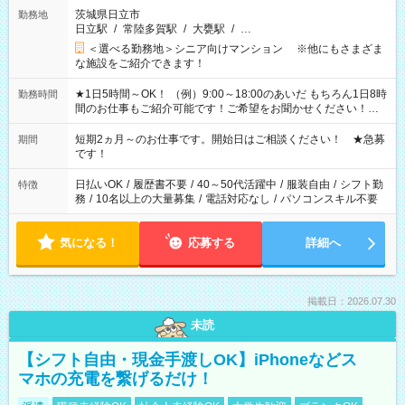
茨城県日立市
勤務地
日立駅
/
常陸多賀駅
/
大甕駅
/
…
＜選べる勤務地＞シニア向けマンション ※他にもさまざま
な施設をご紹介できます！
★1日5時間～OK！ （例）9:00～18:00のあいだ もちろん1日8時
勤務時間
間のお仕事もご紹介可能です！ご希望をお聞かせください！★
家庭の都合でお休みが必要な場合も遠慮なくご相談ください。
※週最低15時間以上の勤務が必要です
短期2ヵ月～のお仕事です。開始日はご相談ください！ ★急募
期間
です！
日払いOK
/
履歴書不要
/
40～50代活躍中
/
服装自由
/
シフト勤
特徴
務
/
10名以上の大量募集
/
電話対応なし
/
パソコンスキル不要
気になる！
応募する
詳細へ
掲載日：2026.07.30
未読
【シフト自由・現金手渡しOK】iPhoneなどス
マホの充電を繋げるだけ！