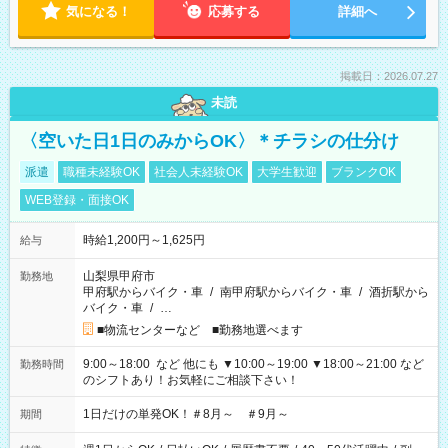
気になる！
応募する
詳細へ
掲載日：2026.07.27
未読
〈空いた日1日のみからOK〉＊チラシの仕分け
派遣
職種未経験OK
社会人未経験OK
大学生歓迎
ブランクOK
WEB登録・面接OK
時給1,200円～1,625円
給与
山梨県甲府市
勤務地
甲府駅からバイク・車
/
南甲府駅からバイク・車
/
酒折駅から
バイク・車
/
…
■物流センターなど ■勤務地選べます
9:00～18:00 など 他にも ▼10:00～19:00 ▼18:00～21:00 など
勤務時間
のシフトあり！お気軽にご相談下さい！
1日だけの単発OK！＃8月～ ＃9月～
期間