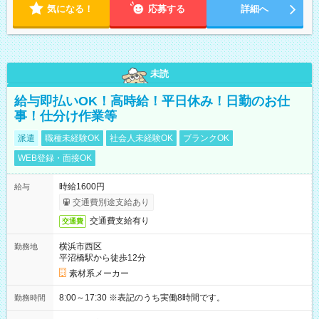
気になる！
応募する
詳細へ
未読
給与即払いOK！高時給！平日休み！日勤のお仕
事！仕分け作業等
派遣
職種未経験OK
社会人未経験OK
ブランクOK
WEB登録・面接OK
時給1600円
給与
交通費別途支給あり
交通費支給有り
交通費
横浜市西区
勤務地
平沼橋駅から徒歩12分
素材系メーカー
8:00～17:30 ※表記のうち実働8時間です。
勤務時間