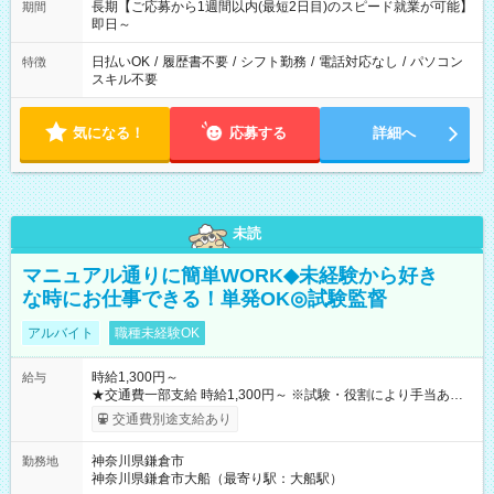
長期【ご応募から1週間以内(最短2日目)のスピード就業が可能】
期間
即日～
日払いOK
/
履歴書不要
/
シフト勤務
/
電話対応なし
/
パソコン
特徴
スキル不要
気になる！
応募する
詳細へ
未読
マニュアル通りに簡単WORK◆未経験から好き
な時にお仕事できる！単発OK◎試験監督
アルバイト
職種未経験OK
時給1,300円～
給与
★交通費一部支給 時給1,300円～ ※試験・役割により手当あり
※勤務回数により昇給あり 【即給（前払い）オプションあ
交通費別途支給あり
り！】 希望される場合、勤務から1週間ほどで給与の一部を受け
取れます。 ※手数料418円がかかります。 【過去試験日の収入
神奈川県鎌倉市
勤務地
例】 ・河合塾模擬試験 8:30～17:30（休憩1時間） 時給1,300円
神奈川県鎌倉市大船（最寄り駅：大船駅）
×8時間＝日収10,400円＋交通費 ※当日の役割により時給＋100