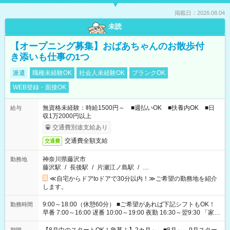
掲載日：2026.08.04
未読
【オープニング募集】おばあちゃんのお散歩付
き添いも仕事の1つ
派遣
職種未経験OK
社会人未経験OK
ブランクOK
WEB登録・面接OK
無資格未経験：時給1500円～ ■週払いOK ■扶養内OK ■日
給与
収1万2000円以上
交通費別途支給あり
交通費全額支給
交通費
神奈川県藤沢市
勤務地
藤沢駅
/
長後駅
/
片瀬江ノ島駅
/
…
≪自宅からドアtoドアで30分以内！≫ご希望の勤務地を紹介
します。
9:00～18:00（休憩60分） ■ご希望があれば下記シフトもOK！
勤務時間
早番 7:00～16:00 遅番 10:00～19:00 夜勤 16:30～翌9:30 「家族
と休みを合わせたい」 「余裕を持って夕飯の準備がしたい」
「できれば残業はしたくない」 など、ご希望を教えてください