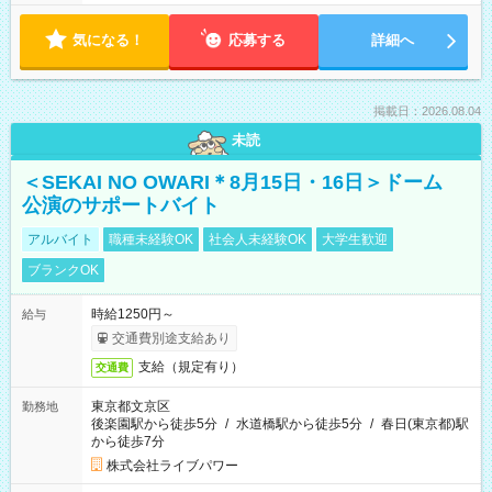
気になる！
応募する
詳細へ
掲載日：2026.08.04
未読
＜SEKAI NO OWARI＊8月15日・16日＞ドーム
公演のサポートバイト
アルバイト
職種未経験OK
社会人未経験OK
大学生歓迎
ブランクOK
時給1250円～
給与
交通費別途支給あり
支給（規定有り）
交通費
東京都文京区
勤務地
後楽園駅から徒歩5分
/
水道橋駅から徒歩5分
/
春日(東京都)駅
から徒歩7分
株式会社ライブパワー