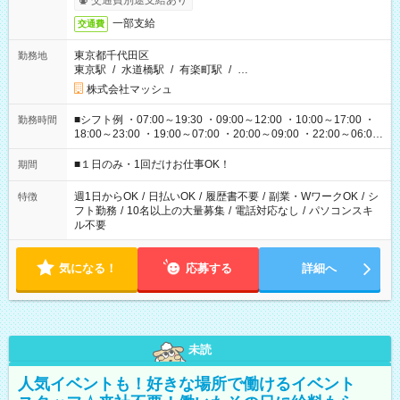
交通費別途支給あり
一部支給
交通費
東京都千代田区
勤務地
東京駅
/
水道橋駅
/
有楽町駅
/
…
株式会社マッシュ
■シフト例 ・07:00～19:30 ・09:00～12:00 ・10:00～17:00 ・
勤務時間
18:00～23:00 ・19:00～07:00 ・20:00～09:00 ・22:00～06:00
etc ★最短で3時間で5,120円のお仕事から 15時間で2万円近く稼
げるお仕事も！ ご希望のお時間に合わせてご紹介！ ※シフトは
■１日のみ・1回だけお仕事OK！
期間
現場によって異なります。 ※勿論、休憩時間はあるのでご安心
ください！
週1日からOK
/
日払いOK
/
履歴書不要
/
副業・WワークOK
/
シ
特徴
フト勤務
/
10名以上の大量募集
/
電話対応なし
/
パソコンスキ
ル不要
気になる！
応募する
詳細へ
未読
人気イベントも！好きな場所で働けるイベント