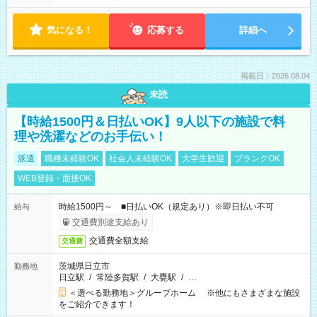
気になる！
応募する
詳細へ
掲載日：2026.08.04
未読
【時給1500円＆日払いOK】9人以下の施設で料
理や洗濯などのお手伝い！
派遣
職種未経験OK
社会人未経験OK
大学生歓迎
ブランクOK
WEB登録・面接OK
時給1500円～ ■日払いOK（規定あり）※即日払い不可
給与
交通費別途支給あり
交通費全額支給
交通費
茨城県日立市
勤務地
日立駅
/
常陸多賀駅
/
大甕駅
/
…
＜選べる勤務地＞グループホーム ※他にもさまざまな施設
をご紹介できます！