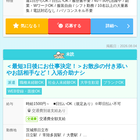
週1日からOK
/
日払いOK
/
履歴書不要
/
40～50代活躍中
/
副
特徴
業・WワークOK
/
服装自由
/
シフト勤務
/
10名以上の大量募
集
/
電話対応なし
/
パソコンスキル不要
気になる！
応募する
詳細へ
掲載日：2026.08.04
未読
＜最短3日後にお仕事決定！＞お散歩の付き添い
やお話相手など！入浴介助ナシ
派遣
職種未経験OK
社会人未経験OK
大学生歓迎
ブランクOK
WEB登録・面接OK
時給1500円～ ■日払いOK（規定あり）※即日払い不可
給与
交通費別途支給あり
交通費全額支給
交通費
茨城県日立市
勤務地
日立駅
/
常陸多賀駅
/
大甕駅
/
…