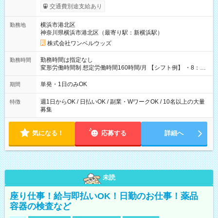
いOK！（規定あり） ┗働いたその日に現金GET♪ お仕事後はコ
交通費別途支給あり
ンビニATMから 日払い分を引き落とせます！ 【試用期間】試
用期間なし
横浜市港北区
勤務地
神奈川県横浜市港北区（最寄り駅：新横浜駅）
株式会社ワンベルウッズ
勤務時間は指定なし
勤務時間
変形労働時間制 想定労働時間160時間/月 【シフト例】 ・8：00
～21：00
単発・1日のみOK
期間
週1日からOK / 日払いOK / 副業・WワークOK / 10名以上の大量
特徴
募集
気になる！
応募する
詳細へ
未読
座り仕事！給与即払いOK！日勤のお仕事！薬品
容器の検査など