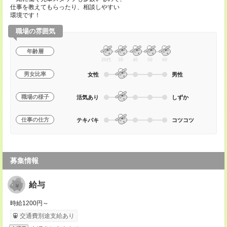
仕事を教えてもらったり、相談しやすい
環境です！
職場の雰囲気
年齢層
20代
30
40
50
60
男女比率
女性
男性
職場の様子
活気あり
しずか
仕事の仕方
テキパキ
コツコツ
募集情報
給与
時給1200円～
交通費別途支給あり