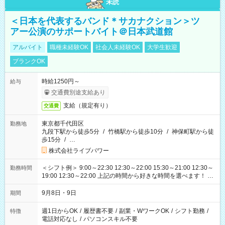
未読
＜日本を代表するバンド＊サカナクション＞ツ
アー公演のサポートバイト＠日本武道館
アルバイト
職種未経験OK
社会人未経験OK
大学生歓迎
ブランクOK
時給1250円～
給与
交通費別途支給あり
支給（規定有り）
交通費
東京都千代田区
勤務地
九段下駅から徒歩5分
/
竹橋駅から徒歩10分
/
神保町駅から徒
歩15分
/
…
株式会社ライブパワー
＜シフト例＞ 9:00～22:30 12:30～22:00 15:30～21:00 12:30～
勤務時間
19:00 12:30～22:00 上記の時間から好きな時間を選べます！ ※
時間は変更となる可能性があります
9月8日・9日
期間
週1日からOK
/
履歴書不要
/
副業・WワークOK
/
シフト勤務
/
特徴
電話対応なし
/
パソコンスキル不要