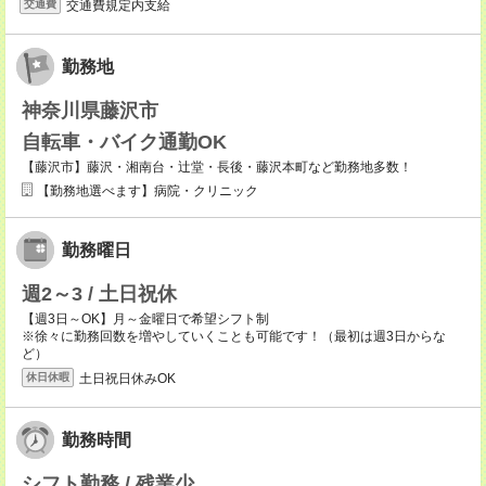
交通費規定内支給
交通費
勤務地
神奈川県藤沢市
自転車・バイク通勤OK
【藤沢市】藤沢・湘南台・辻堂・長後・藤沢本町など勤務地多数！
【勤務地選べます】病院・クリニック
勤務曜日
週2～3 / 土日祝休
【週3日～OK】月～金曜日で希望シフト制
※徐々に勤務回数を増やしていくことも可能です！（最初は週3日からな
ど）
土日祝日休みOK
休日休暇
勤務時間
シフト勤務 / 残業少