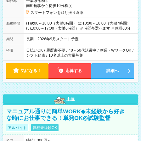
千葉県船橋市
勤務地
南船橋駅から徒歩10分程度
スマートフォンを取り扱う倉庫
(1)9:00～18:00（実働8時間） (2)10:00～18:00（実働7時間）
勤務時間
(3)10:00～17:00（実働6時間） ※時間帯選べます ※休憩60分
長期 2026年9月スタート予定
期間
日払いOK
/
履歴書不要
/
40～50代活躍中
/
副業・WワークOK
/
特徴
シフト勤務
/
10名以上の大量募集
気になる！
応募する
詳細へ
未読
マニュアル通りに簡単WORK◆未経験から好き
な時にお仕事できる！単発OK◎試験監督
アルバイト
職種未経験OK
時給1,300円～
給与