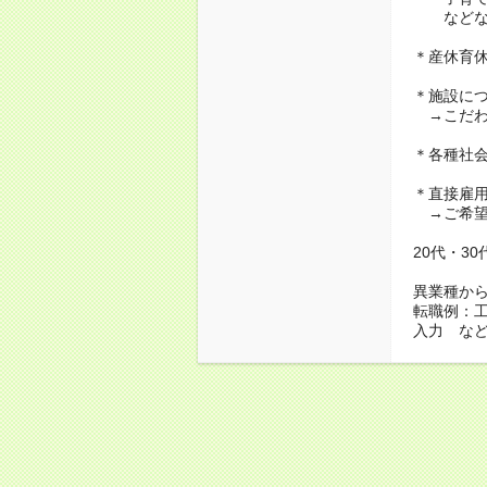
などな
＊産休育
＊施設に
→こだわ
＊各種社
＊直接雇
→ご希望
20代・3
異業種か
転職例：
入力 な