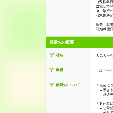
1)翌営業
2)電話で
3)ご希望
4)就業決
応募→就業
開始希望日
派遣先の概要
社名
人気大手
業種
介護サー
配属先について
＊服装に
→動きや
派遣先に
＊お休み
→ご希望
子育て・