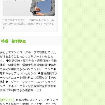
介護が初めての方も、ご経験がある方も！あ
なたに合った職場をご紹介させていただきま
す！
待遇・福利厚生
安心してマンパワーグループで就業していた
だけるようにしっかりとサポートいたしま
す。 ◆健康保険・厚生年金・雇用保険・有給
休暇・健康診断・労働者災害補償保険 ◆無料
で自宅で学習できるパソコントレーニング◆
無料キャリアカウンセリング ◆各種提携スク
ールのメニューを優待料金で受講など【その
他】◆リゾート・レジャー・スパ・ショッピ
ング・グルメ・エステなど各施設を特別割引
価格にて利用できる優待サービス
有資格者によるキャリアカウンセ
ポイント！
リングを無料でご提供しています。 またご登