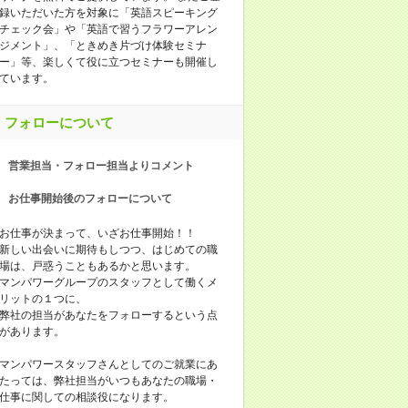
録いただいた方を対象に「英語スピーキング
チェック会」や「英語で習うフラワーアレン
ジメント」、「ときめき片づけ体験セミナ
ー」等、楽しくて役に立つセミナーも開催し
ています。
フォローについて
営業担当・フォロー担当よりコメント
お仕事開始後のフォローについて
お仕事が決まって、いざお仕事開始！！
新しい出会いに期待もしつつ、はじめての職
場は、戸惑うこともあるかと思います。
マンパワーグループのスタッフとして働くメ
リットの１つに、
弊社の担当があなたをフォローするという点
があります。
マンパワースタッフさんとしてのご就業にあ
たっては、弊社担当がいつもあなたの職場・
仕事に関しての相談役になります。