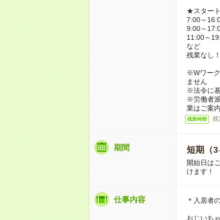
★スター
7:00～16:
9:00～17:
11:00～19
など
残業なし
※Wワーク
ません
※法令に基
※労働者
業はご案
残
残業時間
期間
短期（3
開始日は
けます！
仕事内容
＊入居者
おじいち