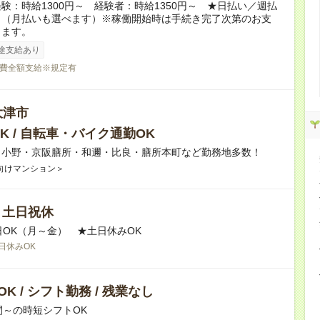
験：時給1300円～ 経験者：時給1350円～ ★日払い／週払
り（月払いも選べます）※稼働開始時は手続き完了次第のお支
ります。
途支給あり
費全額支給※規定有
大津市
K / 自転車・バイク通勤OK
】小野・京阪膳所・和邇・比良・膳所本町など勤務地多数！
向けマンション＞
/ 土日祝休
日OK（月～金） ★土日休みOK
日休みOK
K / シフト勤務 / 残業なし
間～の時短シフトOK