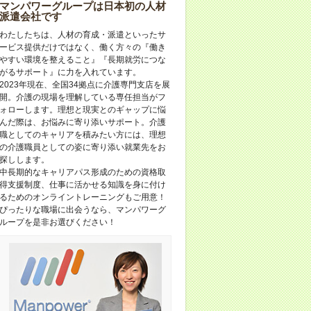
マンパワーグループは日本初の人材
派遣会社です
わたしたちは、人材の育成・派遣といったサ
ービス提供だけではなく、働く方々の『働き
やすい環境を整えること』『長期就労につな
がるサポート』に力を入れています。
2023年現在、全国34拠点に介護専門支店を展
開。介護の現場を理解している専任担当がフ
ォローします。理想と現実とのギャップに悩
んだ際は、お悩みに寄り添いサポート。介護
職としてのキャリアを積みたい方には、理想
の介護職員としての姿に寄り添い就業先をお
探しします。
中長期的なキャリアパス形成のための資格取
得支援制度、仕事に活かせる知識を身に付け
るためのオンライントレーニングもご用意！
ぴったりな職場に出会うなら、マンパワーグ
ループを是非お選びください！