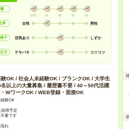
層
20代
30
40
50
60
比率
女性
男性
様子
活気あり
しずか
仕方
テキパキ
コツコツ
OK / 社会人未経験OK / ブランクOK / 大学生
10名以上の大量募集 / 履歴書不要 / 40～50代活躍
副業・WワークOK / WEB登録・面接OK
経験OK
上採用予定
は不要です
の流れ