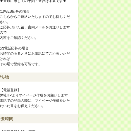
★登録に際しての予約・来社は不要です★
(1)WEB応募の場合
こちらからご連絡いたしますのでお待ちくだ
さい。
ご応募頂いた後、案内メールをお送りします
ので
内容をご確認ください。
(2)電話応募の場合
お時間のあるときにお電話にてご応募いただ
ければ
その場で登録も可能です。
持ち物
【電話登録】
弊社HPよりマイページ作成をお願いします
電話での登録の際に、マイページ作成をいた
だいた旨をお伝えください。
所要時間