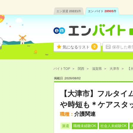
エン派遣
23221
件
エン バイト
28905
件
0
気になるリスト
保存した希
バイトTOP
関西
滋賀県
大津市
【大
掲載日 :
2026
/
08
/
02
【大津市】フルタイ
や時短も＊ケアスタ
介護関連
職種：
派遣
職種未経験OK
社会人未経験OK