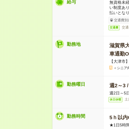
給与
無資格未経
い制度あ
払いとな
交通費別
交通
交通費
勤務地
滋賀県
車通勤O
【大津市
＜シニア
勤務曜日
週2～3 
週2日～5
土
休日休暇
勤務時間
5ｈ以内O
★1日5時