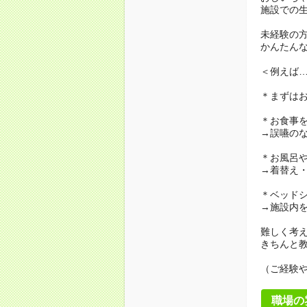
施設での
未経験の
かんたん
＜例えば
＊まずは
＊お食事
→誤嚥の
＊お風呂
→着替え
＊ベッド
→施設内
難しく考
きちんと
（ご経験
職場の