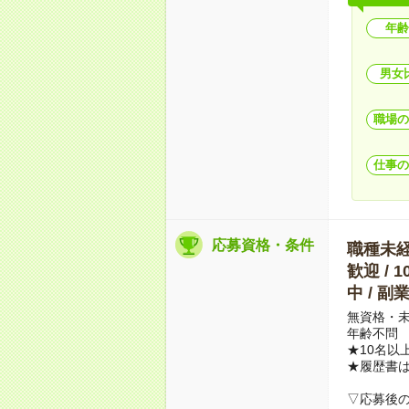
年齢
男女
職場の
仕事の
応募資格・条件
職種未経験
歓迎 / 
中 / 
無資格・未
年齢不問
★10名以
★履歴書
▽応募後