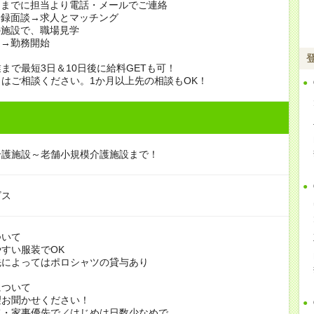
日までに担当より電話・メールでご連絡
登録面談→求人とマッチング
の施設で、職場見学
定→勤務開始
まで最短3日＆10日後に給料GETも可！
はご相談ください。1か月以上先の相談もOK！
介護施設～老舗小規模介護施設まで！
ビス
ついて
すい服装でOK
よってはポロシャツの貸与あり
について
お聞かせください！
家事優先で／はじめは日数少なめで