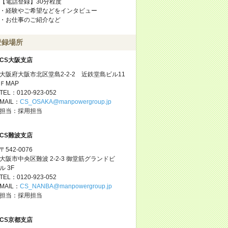
【電話登録】30分程度
・経験やご希望などをインタビュー
・お仕事のご紹介など
登録場所
CS大阪支店
大阪府大阪市北区堂島2-2-2 近鉄堂島ビル11
ＦMAP
TEL：0120-923-052
MAIL：
CS_OSAKA@manpowergroup.jp
担当：採用担当
CS難波支店
〒542-0076
大阪市中央区難波 2-2-3 御堂筋グランドビ
ル 3F
TEL：0120-923-052
MAIL：
CS_NANBA@manpowergroup.jp
担当：採用担当
CS京都支店