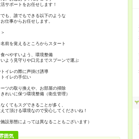
生活サポートをお任せします！
方でも、誰でもできる以下のような
なお仕事からお任せします。
…＞
お名前を覚えるところからスタート
を食べやすいよう、環境整備
ないよう見守りや口元までスプーンで運ぶ
やトイレの際に声掛け誘導
・トイレの手伝い
シーツの取り換えや、お部屋の掃除
をきれいに保つ環境整備（衛生管理）
えなくてもスグできることが多く、
教えて頂ける環境なので安心してくださいね！
や施設形態によっては異なることもございます）
雰囲気