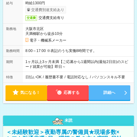
時給1300円
給与
交通費別途支給あり
交通費支給有り
交通費
大阪市北区
勤務地
天満橋駅から徒歩10分
電子・機械系メーカー
8:00～17:00 ※表記のうち実働8時間です。
勤務時間
1ヶ月以上3ヶ月未満【ご応募から1週間以内(最短2日目)のスピ
期間
ード就業が可能】即日～
日払いOK
/
履歴書不要
/
電話対応なし
/
パソコンスキル不要
特徴
気になる！
応募する
詳細へ
未読
＜未経験歓迎＞夜勤専属の警備員★現場多数×