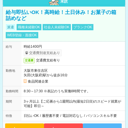
未読
給与即払いOK！高時給！土日休み！お菓子の箱
詰めなど
派遣
職種未経験OK
社会人未経験OK
ブランクOK
WEB登録・面接OK
時給1400円
給与
交通費別途支給あり
交通費支給有り
交通費
大阪市東住吉区
勤務地
矢田(大阪府)駅から徒歩16分
食品関連企業
8:30～17:30 ※表記のうち実働8時間です。
勤務時間
3ヶ月以上【ご応募から1週間以内(最短2日目)のスピード就業が
期間
可能】即日～
日払いOK
/
履歴書不要
/
電話対応なし
/
パソコンスキル不要
特徴