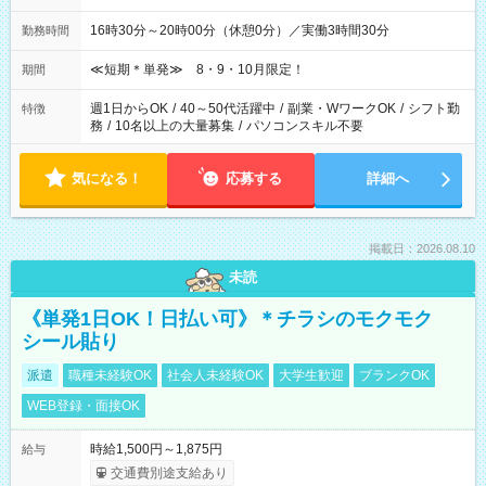
16時30分～20時00分（休憩0分）／実働3時間30分
勤務時間
≪短期＊単発≫ 8・9・10月限定！
期間
週1日からOK
/
40～50代活躍中
/
副業・WワークOK
/
シフト勤
特徴
務
/
10名以上の大量募集
/
パソコンスキル不要
気になる！
応募する
詳細へ
掲載日：2026.08.10
未読
《単発1日OK！日払い可》＊チラシのモクモク
シール貼り
派遣
職種未経験OK
社会人未経験OK
大学生歓迎
ブランクOK
WEB登録・面接OK
時給1,500円～1,875円
給与
交通費別途支給あり