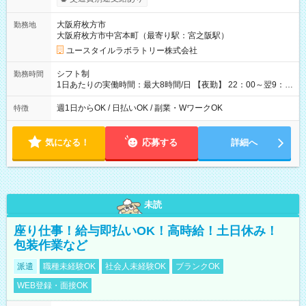
間×4回=5万8,560円 週3回勤務の場合：1,830円×8時間×12回
=17万5,680円 【試用期間】試用期間あり 試用期間の長さ：2ヶ
大阪府枚方市
勤務地
月 ※ 雇用形態と給与に、本採用時と異なる部分があります。 雇
大阪府枚方市中宮本町（最寄り駅：宮之阪駅）
用形態：本採用時と同じです。 給与：時給 1,610円以上
ユースタイルラボラトリー株式会社
シフト制
勤務時間
1日あたりの実働時間：最大8時間/日 【夜勤】 22：00～翌9：
00 ※週1日～OK ／ 夜勤専従 ＊＊ 勤務時間例 ＊＊ ■22時か
ら翌7時 ■23時から翌8時 ■24時から翌9時 など ※上記の時間
週1日からOK / 日払いOK / 副業・WワークOK
特徴
内で8時間勤務（休憩1時間）ご利用者様により、時間は異なり
ます。 ※曜日固定（毎週同じ曜日での勤務となります）
気になる！
応募する
詳細へ
未読
座り仕事！給与即払いOK！高時給！土日休み！
包装作業など
派遣
職種未経験OK
社会人未経験OK
ブランクOK
WEB登録・面接OK