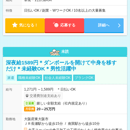
単発・1日のみOK
期間
日払いOK / 副業・WワークOK / 10名以上の大量募集
特徴
気になる！
応募する
詳細へ
未読
深夜給1589円＊ダンボールを開けて中身を移す
だけ＊未経験OK＊男性活躍中
派遣
職種未経験OK
社会人未経験OK
ブランクOK
1,271円 ～1,589円 ＊日払いOK
給与
交通費別途支給あり
嬉しい全額支給（社内規定あり）
交通費
20～25万円
月収例
大阪府東大阪市
勤務地
ＪＲ長瀬駅から徒歩15分
/
南巽駅から徒歩10分