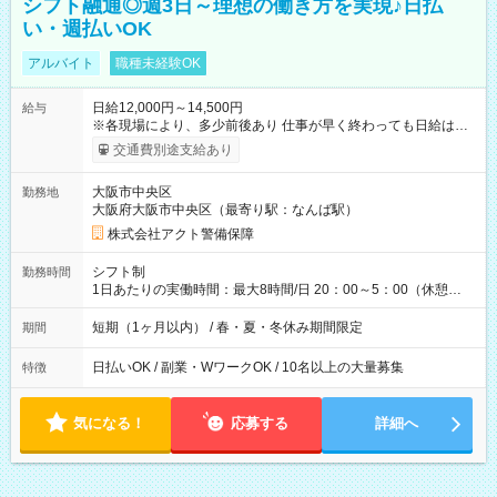
シフト融通◎週3日～理想の働き方を実現♪日払
い・週払いOK
アルバイト
職種未経験OK
日給12,000円～14,500円
給与
※各現場により、多少前後あり 仕事が早く終わっても日給は保
証されます。 【試用期間】試用期間なし
交通費別途支給あり
大阪市中央区
勤務地
大阪府大阪市中央区（最寄り駅：なんば駅）
株式会社アクト警備保障
シフト制
勤務時間
1日あたりの実働時間：最大8時間/日 20：00～5：00（休憩
1h） ※現場により開始時間が異なる場合があります。
短期（1ヶ月以内） / 春・夏・冬休み期間限定
期間
日払いOK / 副業・WワークOK / 10名以上の大量募集
特徴
気になる！
応募する
詳細へ