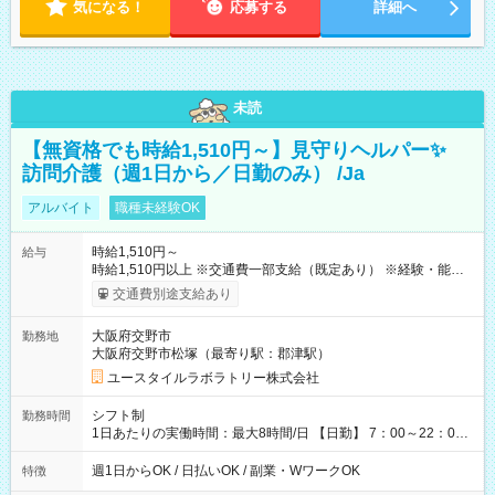
気になる！
応募する
詳細へ
未読
【無資格でも時給1,510円～】見守りヘルパー✨
訪問介護（週1日から／日勤のみ） /Ja
アルバイト
職種未経験OK
時給1,510円～
給与
時給1,510円以上 ※交通費一部支給（既定あり） ※経験・能力を
考慮して決定します 【収入例】 週1回勤務の場合：1,510円×8時
交通費別途支給あり
間×4回=4万8,320円 週3回勤務の場合：1,510円×8時間×12回
=14万4,960円 週5回勤務の場合：1,510円×8時間×20回=24万
大阪府交野市
勤務地
1,600円 【試用期間】試用期間あり 試用期間の長さ：2ヶ月
大阪府交野市松塚（最寄り駅：郡津駅）
※ 雇用形態と給与に、本採用時と異なる部分があります。 雇用
形態：本採用時と同じです。 給与：時給 1,180円以上
ユースタイルラボラトリー株式会社
シフト制
勤務時間
1日あたりの実働時間：最大8時間/日 【日勤】 7：00～22：00
の間で4～8時間勤務（休憩時間は法定通り） ※週1日～OK ／ 1
日4時間から勤務OK ／ 夜勤なし ＊＊ 勤務時間例 ＊＊ ■7時
週1日からOK / 日払いOK / 副業・WワークOK
特徴
から11時 ■9時から18時 ■17時から21時 など ※訪問先により