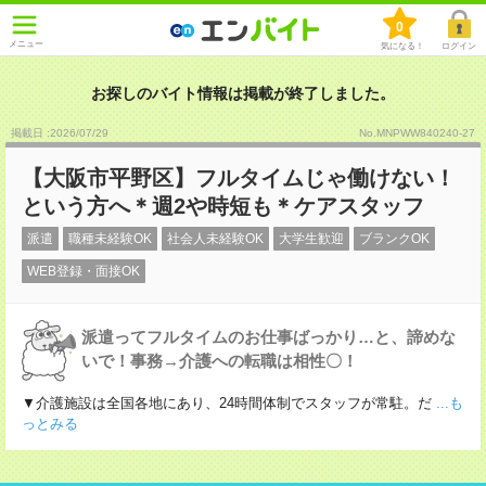
0
メニュー
気になる！
ログイン
お探しのバイト情報は掲載が終了しました。
掲載日 :2026
/
07
/
29
No.MNPWW840240-27
【大阪市平野区】フルタイムじゃ働けない！
という方へ＊週2や時短も＊ケアスタッフ
派遣
職種未経験OK
社会人未経験OK
大学生歓迎
ブランクOK
WEB登録・面接OK
派遣ってフルタイムのお仕事ばっかり…と、諦めな
いで！事務→介護への転職は相性〇！
▼介護施設は全国各地にあり、24時間体制でスタッフが常駐。だ
...も
っとみる