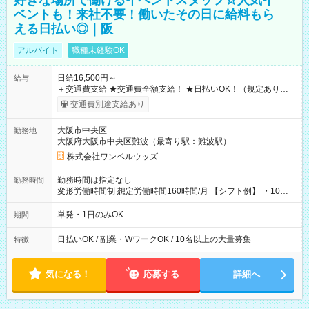
好きな場所で働けるイベントスタッフ☆人気イ
ベントも！来社不要！働いたその日に給料もら
える日払い◎｜阪
アルバイト
職種未経験OK
日給16,500円～
給与
＋交通費支給 ★交通費全額支給！ ★日払いOK！（規定あり） ┗
働いたその日に現金GET♪ お仕事後はコンビニATMから 日払
交通費別途支給あり
い分を引き落とせます！ 【試用期間】試用期間なし
大阪市中央区
勤務地
大阪府大阪市中央区難波（最寄り駅：難波駅）
株式会社ワンベルウッズ
勤務時間は指定なし
勤務時間
変形労働時間制 想定労働時間160時間/月 【シフト例】 ・10：
00～20：00
単発・1日のみOK
期間
日払いOK / 副業・WワークOK / 10名以上の大量募集
特徴
気になる！
応募する
詳細へ