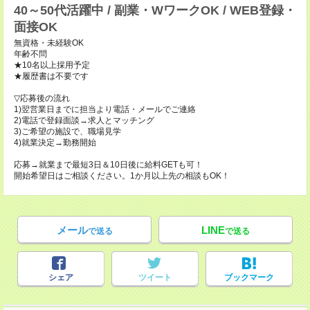
40～50代活躍中 / 副業・WワークOK / WEB登録・
面接OK
無資格・未経験OK
年齢不問
★10名以上採用予定
★履歴書は不要です
▽応募後の流れ
1)翌営業日までに担当より電話・メールでご連絡
2)電話で登録面談→求人とマッチング
3)ご希望の施設で、職場見学
4)就業決定→勤務開始
応募→就業まで最短3日＆10日後に給料GETも可！
開始希望日はご相談ください。1か月以上先の相談もOK！
メール
LINE
で送る
で送る
シェア
ツイート
ブックマーク