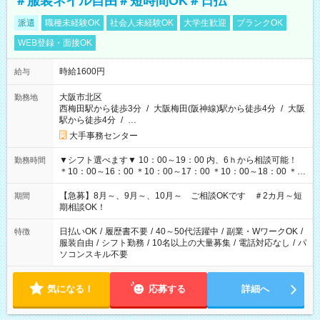
＃服装ネイル自由＃短時間OK＃日払
派遣
職種未経験OK
社会人未経験OK
大学生歓迎
ブランクOK
WEB登録・面接OK
時給1600円
給与
大阪市北区
勤務地
西梅田駅から徒歩3分
/
大阪梅田(阪神線)駅から徒歩4分
/
大阪
駅から徒歩4分
/
…
大手事務センター
▼シフト選べます▼ 10：00～19：00 内、6ｈから相談可能！
勤務時間
＊10：00～16：00 ＊10：00～17：00 ＊10：00～18：00 ＊
11：00～19：00 ＊12：00～19：00 ＊13：00～19：00
【急募】8月～、9月～、10月～ ご相談OKです ＃2カ月～短
期間
期相談OK！
日払いOK
/
履歴書不要
/
40～50代活躍中
/
副業・WワークOK
/
特徴
服装自由
/
シフト勤務
/
10名以上の大量募集
/
電話対応なし
/
パ
ソコンスキル不要
気になる！
応募する
詳細へ