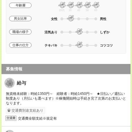
年齢層
20代
30
40
50
60
男女比率
女性
男性
職場の様子
活気あり
しずか
仕事の仕方
テキパキ
コツコツ
募集情報
給与
無資格未経験：時給1350円～ 経験者：時給1450円～ ★日払い／週払い
制度あり（月払いも選べます）※稼働開始時は手続き完了次第のお支払いと
なります。
交通費別途支給あり
交通費全額支給※規定有
交通費