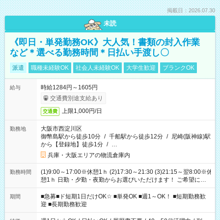
掲載日：2026.07.30
未読
《即日・単発勤務OK》大人気！書類の封入作業
など＊選べる勤務時間＊日払い手渡し〇
派遣
職種未経験OK
社会人未経験OK
大学生歓迎
ブランクOK
時給1284円～1605円
給与
交通費別途支給あり
上限1,000円/日
交通費
大阪市西淀川区
勤務地
御幣島駅から徒歩10分
/
千船駅から徒歩12分
/
尼崎(阪神線)駅
から【登録地】徒歩1分
/
…
兵庫・大阪エリアの物流倉庫内
(1)9:00～17:00※休憩1ｈ (2)17:30～21:30 (3)21:15～翌8:00※休
勤務時間
憩1ｈ 日勤・夕勤・夜勤からお選びいただけます！ ご希望に合
わせて働けるお仕事です(*^^*) 【その他選べる勤務時間】 8-17
時/9-17時/9-18時/10-18時/11-21時/18-22時/20-翌4時/21-翌5
■急募■ド短期1日だけOK☆ ■単発OK ■週1～OK！ ■短期勤務歓
期間
時/22-翌6時/0-翌8時 ご自身のご都合で選んで頂ける完全自由シ
迎 ■長期勤務歓迎
フト！