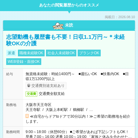
あなたの閲覧履歴からのオススメ
掲載日：2026.08.10
未読
志望動機も履歴書も不要！日収1.1万円～＊未経
験OKの介護
派遣
職種未経験OK
社会人未経験OK
ブランクOK
WEB登録・面接OK
無資格未経験：時給1400円～ ■週払いOK ■扶養内OK ■日
給与
収1万1200円以上
交通費別途支給あり
交通費全額支給
交通費
大阪市天王寺区
勤務地
天王寺駅
/
大阪上本町駅
/
鶴橋駅
/
…
≪自宅からドアtoドアで30分以内！≫ご希望の勤務地を紹介
します。
9:00～18:00（休憩60分） ■ご希望があれば下記シフトもOK！
勤務時間
早番 7:00～16:00 遅番 10:00～19:00 「家族と休みを合わせた