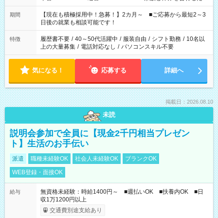
い」 「余裕を持って夕飯の準備がしたい」 「できれば残業はし
たくない」 など、ご希望を教えてくださいね。 ※Wワーク希望
【現在も積極採用中！急募！】2カ月～ ■ご応募から最短2～3
期間
の方へ 今ご覧のお仕事で希望する勤務時間と、もう1つのお仕事
日後の就業も相談可能です！
の勤務時間。 合計で週40時間を超える場合は応募できません。
履歴書不要
/
40～50代活躍中
/
服装自由
/
シフト勤務
/
10名以
特徴
上の大量募集
/
電話対応なし
/
パソコンスキル不要
気になる！
応募する
詳細へ
掲載日：2026.08.10
未読
説明会参加で全員に【現金2千円相当プレゼン
ト】生活のお手伝い
派遣
職種未経験OK
社会人未経験OK
ブランクOK
WEB登録・面接OK
無資格未経験：時給1400円～ ■週払いOK ■扶養内OK ■日
給与
収1万1200円以上
交通費別途支給あり