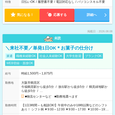
日払いOK
/
履歴書不要
/
電話対応なし
/
パソコンスキル不要
特徴
気になる！
応募する
詳細へ
掲載日：2026.08.08
未読
＼来社不要／単発1日OK＊お菓子の仕分け
派遣
職種未経験OK
社会人未経験OK
大学生歓迎
ブランクOK
WEB登録・面接OK
時給1,500円～1,875円
給与
大阪市鶴見区
勤務地
今福鶴見駅から徒歩5分
/
放出駅から徒歩5分
/
鶴見緑地駅か
ら徒歩5分
/
…
■物流センターなど ■勤務地選べます
【1日3時間～も相談OK!】午前中のみや18時以降などのシフト
勤務時間
あり！ シフト例 ▼9:00～12:00 ▼9:00～17:00 ▼10:00～19:00
▼18:00～21:00