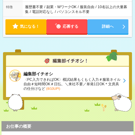
履歴書不要
/
副業・WワークOK
/
服装自由
/
10名以上の大量募
特徴
集
/
電話対応なし
/
パソコンスキル不要
気になる！
応募する
詳細へ
編集部イチオシ
〈PC入力できればOK〉模試結果もくもく入力＃服装ネイル
自由＃短時間OK＃日払、＼来社不要／単発1日OK＊文房具
の仕分けなど
(8/10UP!)
お仕事の概要