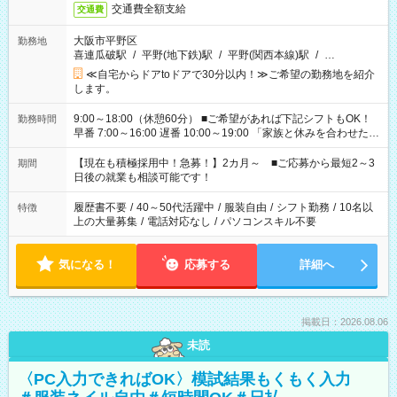
交通費全額支給
交通費
大阪市平野区
勤務地
喜連瓜破駅
/
平野(地下鉄)駅
/
平野(関西本線)駅
/
…
≪自宅からドアtoドアで30分以内！≫ご希望の勤務地を紹介
します。
9:00～18:00（休憩60分） ■ご希望があれば下記シフトもOK！
勤務時間
早番 7:00～16:00 遅番 10:00～19:00 「家族と休みを合わせた
い」 「余裕を持って夕飯の準備がしたい」 「できれば残業はし
たくない」 など、ご希望を教えてくださいね。 ※Wワーク希望
【現在も積極採用中！急募！】2カ月～ ■ご応募から最短2～3
期間
の方へ 今ご覧のお仕事で希望する勤務時間と、もう1つのお仕事
日後の就業も相談可能です！
の勤務時間。 合計で週40時間を超える場合は応募できません。
履歴書不要
/
40～50代活躍中
/
服装自由
/
シフト勤務
/
10名以
特徴
上の大量募集
/
電話対応なし
/
パソコンスキル不要
気になる！
応募する
詳細へ
掲載日：2026.08.06
未読
〈PC入力できればOK〉模試結果もくもく入力