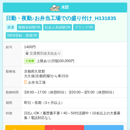
未読
日勤・夜勤♪お弁当工場での盛り付け_H131835
派遣
職種未経験OK
社会人未経験OK
ブランクOK
WEB登録・面接OK
1400円
給与
交通費別途支給あり
上限あり(月額)30,000円
交通費
京都府久世郡
勤務地
大久保(京都府)駅から車15分
お弁当工場
➀8:00～17:00（休憩60分） ➁20:00～翌5:00（休憩60分）
勤務時間
即日～長期（3ヶ月以上）
期間
日払いOK
/
履歴書不要
/
40～50代活躍中
/
10名以上の大量募
特徴
集
/
電話対応なし