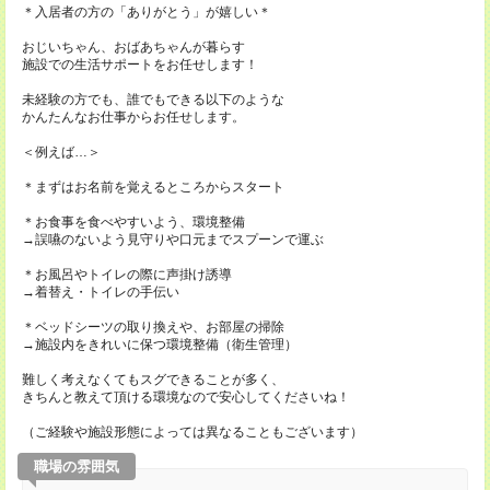
＊入居者の方の「ありがとう」が嬉しい＊
おじいちゃん、おばあちゃんが暮らす
施設での生活サポートをお任せします！
未経験の方でも、誰でもできる以下のような
かんたんなお仕事からお任せします。
＜例えば…＞
＊まずはお名前を覚えるところからスタート
＊お食事を食べやすいよう、環境整備
→誤嚥のないよう見守りや口元までスプーンで運ぶ
＊お風呂やトイレの際に声掛け誘導
→着替え・トイレの手伝い
＊ベッドシーツの取り換えや、お部屋の掃除
→施設内をきれいに保つ環境整備（衛生管理）
難しく考えなくてもスグできることが多く、
きちんと教えて頂ける環境なので安心してくださいね！
（ご経験や施設形態によっては異なることもございます）
職場の雰囲気