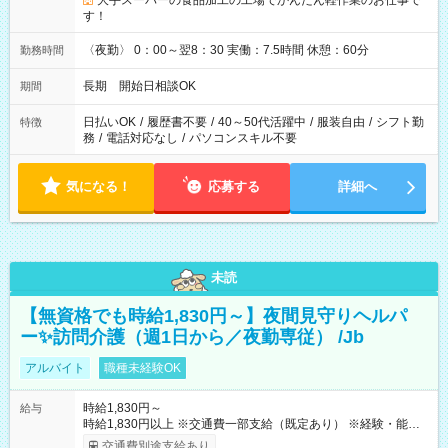
大手スーパーの食品加工の工場でかんたん軽作業のお仕事で
す！
〈夜勤〉 0：00～翌8：30 実働：7.5時間 休憩：60分
勤務時間
長期 開始日相談OK
期間
日払いOK
/
履歴書不要
/
40～50代活躍中
/
服装自由
/
シフト勤
特徴
務
/
電話対応なし
/
パソコンスキル不要
気になる！
応募する
詳細へ
未読
【無資格でも時給1,830円～】夜間見守りヘルパ
ー✨訪問介護（週1日から／夜勤専従） /Jb
アルバイト
職種未経験OK
時給1,830円～
給与
時給1,830円以上 ※交通費一部支給（既定あり） ※経験・能力を
考慮して決定します 【収入例】 週1回勤務の場合：1,830円×8時
交通費別途支給あり