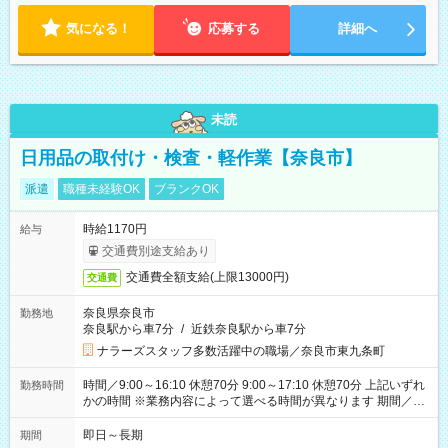
変動 ※曜日固定（毎週同じ曜日勤務）
気になる！
応募する
詳細へ
未読
日用品の取付け・検査・軽作業【奈良市】
派遣
職種未経験OK
ブランクOK
時給1170円
給与
交通費別途支給あり
交通費全額支給(上限13000円)
交通費
奈良県奈良市
勤務地
奈良駅から車7分
/
近鉄奈良駅から車7分
ナラーズスタッフ多数活躍中の職場／奈良市東九条町
時間／9:00～16:10 休憩70分 9:00～17:10 休憩70分 上記いずれ
勤務時間
かの時間 ※業務内容によって選べる時間が異なります 期間／即
日～長期安定 スタート日は相談可能！ 勤務日／月～金の週4日
～でOK！
即日～長期
期間