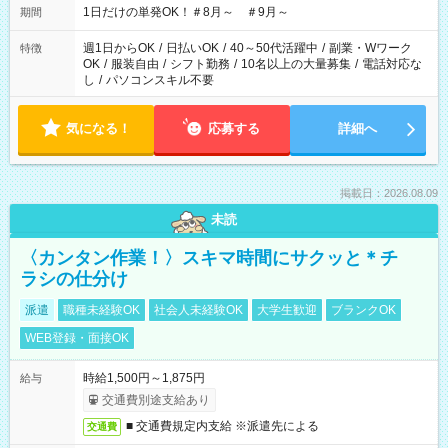
1日だけの単発OK！＃8月～ ＃9月～
期間
週1日からOK
/
日払いOK
/
40～50代活躍中
/
副業・Wワーク
特徴
OK
/
服装自由
/
シフト勤務
/
10名以上の大量募集
/
電話対応な
し
/
パソコンスキル不要
気になる！
応募する
詳細へ
掲載日：2026.08.09
未読
〈カンタン作業！〉スキマ時間にサクッと＊チ
ラシの仕分け
派遣
職種未経験OK
社会人未経験OK
大学生歓迎
ブランクOK
WEB登録・面接OK
時給1,500円～1,875円
給与
交通費別途支給あり
■ 交通費規定内支給 ※派遣先による
交通費