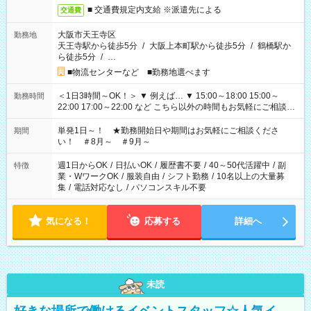
■ 交通費規定内支給 ※派遣先による
交通費
大阪市天王寺区
勤務地
天王寺駅から徒歩5分
/
大阪上本町駅から徒歩5分
/
鶴橋駅か
ら徒歩5分
/
…
■物流センターなど ■勤務地選べます
＜1日3時間～OK！＞ ▼ 例えば… ▼ 15:00～18:00 15:00～
勤務時間
22:00 17:00～22:00 など こちら以外の時間もお気軽にご相談く
ださい！
単発1日～！ ★勤務開始日や期間はお気軽にご相談くださ
期間
い！ ＃8月～ ＃9月～
週1日からOK
/
日払いOK
/
履歴書不要
/
40～50代活躍中
/
副
特徴
業・WワークOK
/
服装自由
/
シフト勤務
/
10名以上の大量募
集
/
電話対応なし
/
パソコンスキル不要
気になる！
応募する
詳細へ
未読