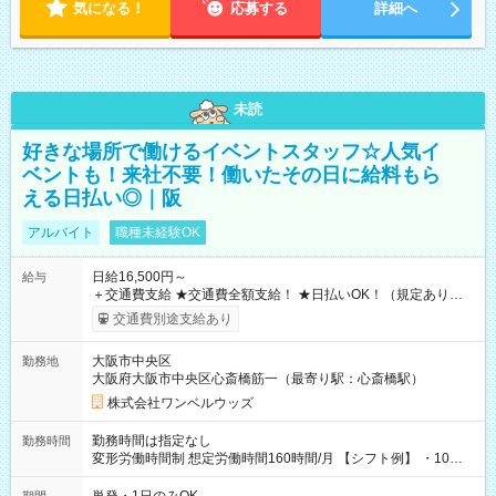
気になる！
応募する
詳細へ
未読
好きな場所で働けるイベントスタッフ☆人気イ
ベントも！来社不要！働いたその日に給料もら
える日払い◎｜阪
アルバイト
職種未経験OK
日給16,500円～
給与
＋交通費支給 ★交通費全額支給！ ★日払いOK！（規定あり） ┗
働いたその日に現金GET♪ お仕事後はコンビニATMから 日払
交通費別途支給あり
い分を引き落とせます！ 【試用期間】試用期間なし
大阪市中央区
勤務地
大阪府大阪市中央区心斎橋筋一（最寄り駅：心斎橋駅）
株式会社ワンベルウッズ
勤務時間は指定なし
勤務時間
変形労働時間制 想定労働時間160時間/月 【シフト例】 ・10：
00～20：00