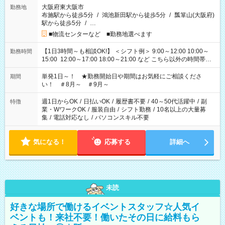
大阪府東大阪市
勤務地
布施駅から徒歩5分
/
鴻池新田駅から徒歩5分
/
瓢箪山(大阪府)
駅から徒歩5分
/
…
■物流センターなど ■勤務地選べます
【1日3時間～も相談OK!】 ＜シフト例＞ 9:00～12:00 10:00～
勤務時間
15:00 12:00～17:00 18:00～21:00 など こちら以外の時間帯も
お気軽にご相談ください！
単発1日～！ ★勤務開始日や期間はお気軽にご相談くださ
期間
い！ ＃8月～ ＃9月～
週1日からOK
/
日払いOK
/
履歴書不要
/
40～50代活躍中
/
副
特徴
業・WワークOK
/
服装自由
/
シフト勤務
/
10名以上の大量募
集
/
電話対応なし
/
パソコンスキル不要
気になる！
応募する
詳細へ
未読
好きな場所で働けるイベントスタッフ☆人気イ
ベントも！来社不要！働いたその日に給料もら