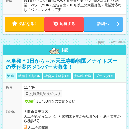
週1日からOK
/
日払いOK
/
履歴書不要
/
40～50代活躍中
/
副
特徴
業・WワークOK
/
服装自由
/
10名以上の大量募集
/
電話対応な
し
/
パソコンスキル不要
気になる！
応募する
詳細へ
掲載日：2026.08.10
未読
≪単発＊1日から～≫天王寺動物園／ナイトズー
の受付案内メンバー大募集！
派遣
職種未経験OK
社会人未経験OK
大学生歓迎
ブランクOK
1177円
給与
交通費別途支給あり
1日450円迄の実費を支給
交通費
大阪市天王寺区
勤務地
天王寺駅から徒歩5分
/
動物園前駅から徒歩5分
/
新今宮駅か
ら徒歩5分
天王寺動物園