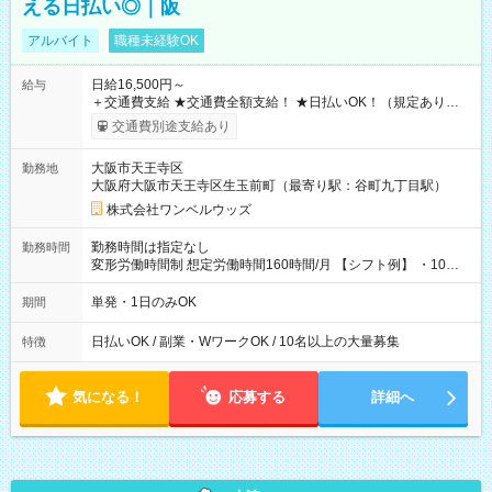
える日払い◎｜阪
アルバイト
職種未経験OK
日給16,500円～
給与
＋交通費支給 ★交通費全額支給！ ★日払いOK！（規定あり） ┗
働いたその日に現金GET♪ お仕事後はコンビニATMから 日払
交通費別途支給あり
い分を引き落とせます！ 【試用期間】試用期間なし
大阪市天王寺区
勤務地
大阪府大阪市天王寺区生玉前町（最寄り駅：谷町九丁目駅）
株式会社ワンベルウッズ
勤務時間は指定なし
勤務時間
変形労働時間制 想定労働時間160時間/月 【シフト例】 ・10：
00～20：00
単発・1日のみOK
期間
日払いOK / 副業・WワークOK / 10名以上の大量募集
特徴
気になる！
応募する
詳細へ