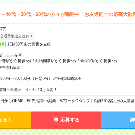
～40代・50代・60代の方々が勤務中！お友達同士の応募大歓
77円
交通費別途支給あり
1日450円迄の実費を支給
通費
阪市天王寺区
王寺駅から徒歩5分
/
動物園前駅から徒歩5分
/
新今宮駅から徒歩5分
天王寺動物園
6時30分～20時00分（休憩0分）／実働3時間30分
短期＊単発≫ 8・9・10月限定！
1日からOK
/
40～50代活躍中
/
副業・WワークOK
/
シフト勤務
/
10名以上の大量募
なる！
応募する
詳