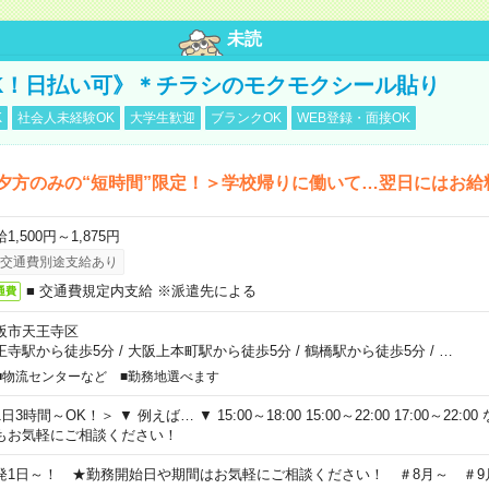
未読
K！日払い可》＊チラシのモクモクシール貼り
K
社会人未経験OK
大学生歓迎
ブランクOK
WEB登録・面接OK
夕方のみの“短時間”限定！＞学校帰りに働いて…翌日にはお給
1,500円～1,875円
交通費別途支給あり
■ 交通費規定内支給 ※派遣先による
通費
阪市天王寺区
王寺駅から徒歩5分
/
大阪上本町駅から徒歩5分
/
鶴橋駅から徒歩5分
/
…
■物流センターなど ■勤務地選べます
日3時間～OK！＞ ▼ 例えば… ▼ 15:00～18:00 15:00～22:00 17:00～22
もお気軽にご相談ください！
発1日～！ ★勤務開始日や期間はお気軽にご相談ください！ ＃8月～ ＃9