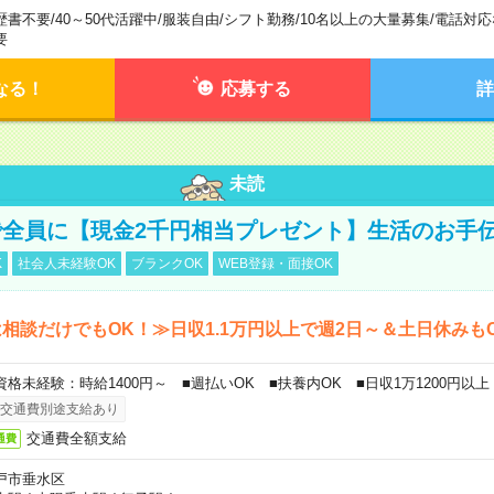
歴書不要
/
40～50代活躍中
/
服装自由
/
シフト勤務
/
10名以上の大量募集
/
電話対応
要
なる！
応募する
詳
未読
全員に【現金2千円相当プレゼント】生活のお手
K
社会人未経験OK
ブランクOK
WEB登録・面接OK
相談だけでもOK！≫日収1.1万円以上で週2日～＆土日休みも
資格未経験：時給1400円～ ■週払いOK ■扶養内OK ■日収1万1200円以上
交通費別途支給あり
交通費全額支給
通費
戸市垂水区