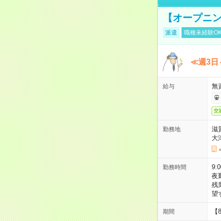
【オープニン
派遣
職種未経験O
≪週3日
無
給与
交
滋
勤務地
大
9:
勤務時間
夜
残
望
【
期間