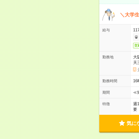
＼大学生
11
給与
交
大
勤務地
天
1
勤務時間
≪
期間
週
特徴
要
気に