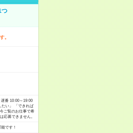
1つ
です。
番 10:00～19:00
がしたい」 「できれば
 今ご覧のお仕事で希
合は応募できません。
可能です！