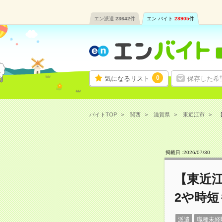
エン派遣
23642
件
エン バイト
28905
件
0
気になるリスト
保存した希
バイトTOP
関西
滋賀県
東近江市
掲載日 :
2026
/
07
/
30
【東近
2や時
派遣
職種未経