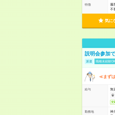
履
特徴
不
気に
説明会参加で
派遣
職種未経験O
≪まずは
無
給与
交
神
勤務地