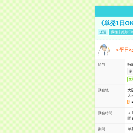
《単発1日O
派遣
職種未経験O
＜平日×
時給
給与
交
大
勤務地
天
＜1
勤務時間
間
単
期間