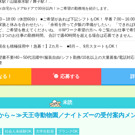
水駅
/
山陽垂水駅
/
舞子駅
/
…
≪自宅からドアtoドアで30分以内！≫ご希望の勤務地を紹介します。
00～18:00（休憩60分） ■ご希望があれば下記シフトもOK！ 早番 7:00～16:00 遅
家族と休みを合わせたい」 「余裕を持って夕飯の準備がしたい」 「できれば
ど、ご希望を教えてくださいね。 ※Wワーク希望の方へ 今ご覧のお仕事で希
う1つのお仕事の勤務時間。 合計で週40時間を超える場合は応募できません。
現在も積極採用中！急募！】2カ月～ ■8月～、9月スタートもOK！
歴書不要
/
40～50代活躍中
/
服装自由
/
シフト勤務
/
10名以上の大量募集
/
電話対応
要
なる！
応募する
詳
未読
から～≫天王寺動物園／ナイトズーの受付案内メ
K
社会人未経験OK
大学生歓迎
ブランクOK