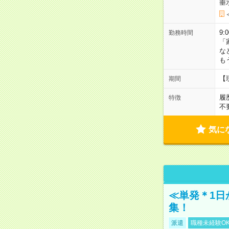
垂
9:
勤務時間
「
な
も
【
期間
履
特徴
不
気に
≪単発＊1日
集！
派遣
職種未経験O