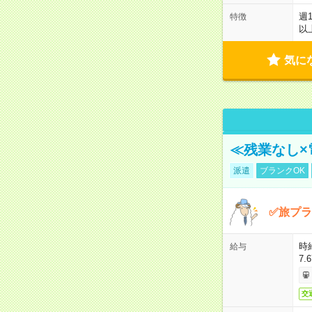
週
特徴
以
気に
≪残業なし×
派遣
ブランクOK
✅旅プラ
時
給与
7.
交