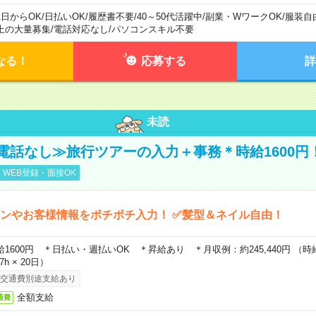
1日からOK
/
日払いOK
/
履歴書不要
/
40～50代活躍中
/
副業・WワークOK
/
服装自
上の大量募集
/
電話対応なし
/
パソコンスキル不要
なる！
応募する
詳
未読
電話なし≫旅行ツアーの入力＋事務＊時給1600円
WEB登録・面接OK
ンやお客様情報をポチポチ入力！ ✅髪型＆ネイル自由！
給1600円 ＊日払い・週払いOK ＊昇給あり ＊月収例：約245,440円 （時給1,
67h × 20日）
交通費別途支給あり
全額支給
通費