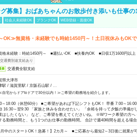
グ募集】おばあちゃんのお散歩付き添いも仕事の
K
社会人未経験OK
ブランクOK
WEB登録・面接OK
～OK≫無資格・未経験でも時給1450円～！土日祝休みもOK
資格未経験：時給1450円～ ■週払いOK ■扶養内OK ■日収1万1600円以上
交通費別途支給あり
交通費全額支給
通費
賀県大津市
津駅
/
滋賀里駅
/
京阪石山駅
/
…
≪自宅からドアtoドアで30分以内！≫ご希望の勤務地を紹介します。
00～18:00（休憩60分） ■ご希望があれば下記シフトもOK！ 早番 7:00～16:00 遅
勤 16:30～翌9:30 「家族と休みを合わせたい」 「余裕を持って夕飯の準備
業はしたくない」 など、ご希望を教えてくださいね。 ※Wワーク希望の方へ
する勤務時間と、もう1つのお仕事の勤務時間。 合計で週40時間を超える場
8月中のスタートOK！急募！】2カ月～ ■ご応募から最短2～3日後に就業が