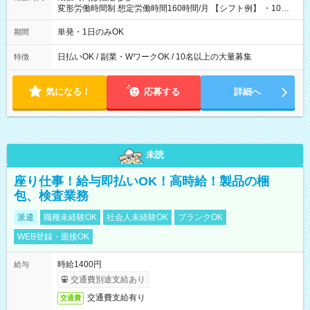
変形労働時間制 想定労働時間160時間/月 【シフト例】 ・10：
00～20：00
単発・1日のみOK
期間
日払いOK / 副業・WワークOK / 10名以上の大量募集
特徴
気になる！
応募する
詳細へ
未読
座り仕事！給与即払いOK！高時給！製品の梱
包、検査業務
派遣
職種未経験OK
社会人未経験OK
ブランクOK
WEB登録・面接OK
時給1400円
給与
交通費別途支給あり
交通費支給有り
交通費