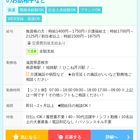
のお話相手など
派遣
職種未経験OK
社会人未経験OK
ブランクOK
WEB登録・面接OK
無資格の方：時給1400円～1750円 / 介護福祉士：時給1700円～
給与
2125円 / 初任者以上：時給1500円～1875円
交通費別途支給あり
全額支給
交通費
滋賀県彦根市
勤務地
南彦根駅
/
稲枝駅
/
ひこね芹川駅
/
…
介護施設や病院など ★自宅近くの施設がいいなど勤務地ご
相談ください
【シフト例】 07:00～16:00 09:00～18:00 17:00～09:00 ※ 上記
勤務時間
は一例です！その他シフトもご相談ください！
即日～2ヶ月以上 ■開始日の相談OK！
期間
日払いOK
/
履歴書不要
/
40～50代活躍中
/
シフト勤務
/
10名以
特徴
上の大量募集
/
電話対応なし
/
パソコンスキル不要
気になる！
応募する
詳細へ