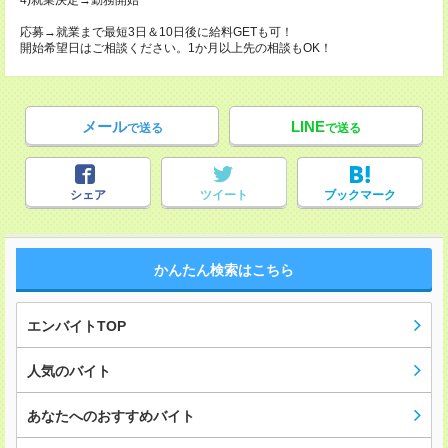
4)就業決定→勤務開始
応募→就業まで最短3日＆10日後に給料GETも可！
開始希望日はご相談ください。1か月以上先の相談もOK！
メール
LINE
で送る
で送る
シェア
ツイート
ブックマーク
かんたん検索はこちら
エンバイトTOP
人気のバイト
あなたへのおすすめバイト