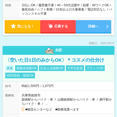
ね。
日払いOK
/
履歴書不要
/
40～50代活躍中
/
副業・WワークOK
/
特徴
服装自由
/
シフト勤務
/
10名以上の大量募集
/
電話対応なし
/
パ
ソコンスキル不要
気になる！
応募する
詳細へ
掲載日：2026.08.07
未読
〈空いた日1日のみからOK〉＊コスメの仕分け
派遣
職種未経験OK
社会人未経験OK
大学生歓迎
ブランクOK
WEB登録・面接OK
時給1,500円～1,875円
給与
兵庫県姫路市
勤務地
姫路駅からバイク・車
/
山陽姫路駅からバイク・車
/
網干駅か
らバイク・車
/
…
■物流センターなど ■勤務地選べます