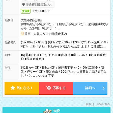
交通費別途支給あり
上限1,000円/日
交通費
大阪市西淀川区
勤務地
御幣島駅から徒歩10分
/
千船駅から徒歩12分
/
尼崎(阪神線)駅
から【登録地】徒歩1分
/
…
兵庫・大阪エリアの物流倉庫内
(1)9:00～17:00※休憩1ｈ (2)17:30～21:30 (3)21:15～翌8:00※休
勤務時間
憩1ｈ 日勤・夕勤・夜勤からお選びいただけます！ ご希望に合
わせて働けるお仕事です(*^^*) 【その他選べる勤務時間】 8-17
時/9-17時/9-18時/10-18時/11-21時/18-22時/20-翌4時/21-翌5
■急募■ド短期1日だけOK☆ ■単発OK ■週1～OK！ ■短期勤務歓
期間
時/22-翌6時/0-翌8時 ご自身のご都合で選んで頂ける完全自由シ
迎 ■長期勤務歓迎
フト！
週1日からOK
/
日払いOK
/
履歴書不要
/
40～50代活躍中
/
副
特徴
業・WワークOK
/
服装自由
/
10名以上の大量募集
/
電話対応な
し
/
パソコンスキル不要
気になる！
応募する
詳細へ
掲載日：2026.08.07
未読