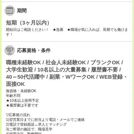
期間
短期（3ヶ月以内）
開始日はご相談ください！ ★急募 ★職場が気に入れば、長期でも働けま
す！
応募資格・条件
職種未経験OK / 社会人未経験OK / ブランクOK /
大学生歓迎 / 10名以上の大量募集 / 履歴書不要 /
40～50代活躍中 / 副業・WワークOK / WEB登録・
面接OK
無資格・未経験OK
年齢不問
★10名以上採用予定
★履歴書は不要です
▽応募後の流れ
1)翌営業日までに担当より電話・メールでご連絡
2)電話で登録面談→求人とマッチング
3)ご希望の施設で、職場見学