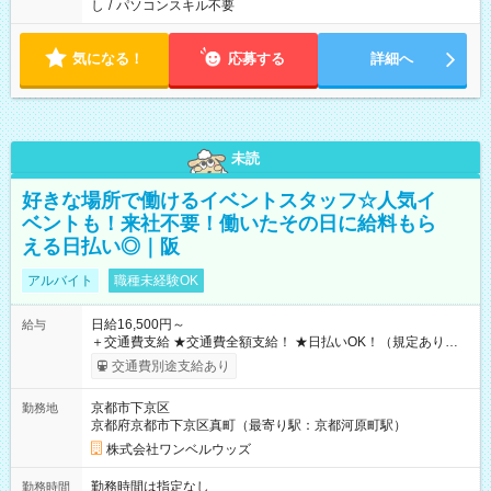
し
/
パソコンスキル不要
気になる！
応募する
詳細へ
未読
好きな場所で働けるイベントスタッフ☆人気イ
ベントも！来社不要！働いたその日に給料もら
える日払い◎｜阪
アルバイト
職種未経験OK
日給16,500円～
給与
＋交通費支給 ★交通費全額支給！ ★日払いOK！（規定あり） ┗
働いたその日に現金GET♪ お仕事後はコンビニATMから 日払
交通費別途支給あり
い分を引き落とせます！ 【試用期間】試用期間なし
京都市下京区
勤務地
京都府京都市下京区真町（最寄り駅：京都河原町駅）
株式会社ワンベルウッズ
勤務時間は指定なし
勤務時間