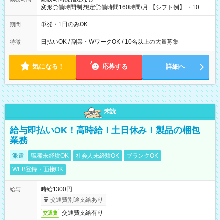
変形労働時間制 想定労働時間160時間/月 【シフト例】 ・10：
00～20：00
単発・1日のみOK
期間
日払いOK / 副業・WワークOK / 10名以上の大量募集
特徴
気になる！
応募する
詳細へ
未読
給与即払いOK！高時給！土日休み！製品の梱包
業務
派遣
職種未経験OK
社会人未経験OK
ブランクOK
WEB登録・面接OK
時給1300円
給与
交通費別途支給あり
交通費支給有り
交通費