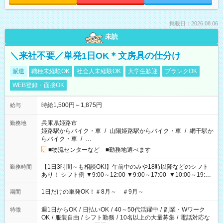
掲載日：2026.08.06
未読
＼来社不要／単発1日OK＊文房具の仕分け
派遣
職種未経験OK
社会人未経験OK
大学生歓迎
ブランクOK
WEB登録・面接OK
時給1,500円～1,875円
給与
兵庫県姫路市
勤務地
姫路駅からバイク・車
/
山陽姫路駅からバイク・車
/
網干駅か
らバイク・車
/
…
■物流センターなど ■勤務地選べます
【1日3時間～も相談OK!】午前中のみや18時以降などのシフト
勤務時間
あり！ シフト例 ▼9:00～12:00 ▼9:00～17:00 ▼10:00～19:00
▼18:00～21:00
1日だけの単発OK！＃8月～ ＃9月～
期間
週1日からOK
/
日払いOK
/
40～50代活躍中
/
副業・Wワーク
特徴
OK
/
服装自由
/
シフト勤務
/
10名以上の大量募集
/
電話対応な