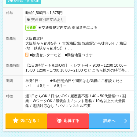
WEB登録・面接OK
時給1,500円～1,875円
給与
交通費別途支給あり
■ 交通費規定内支給 ※派遣先による
交通費
大阪市北区
勤務地
大阪駅から徒歩5分
/
大阪梅田(阪急線)駅から徒歩5分
/
梅田
(地下鉄)駅から徒歩5分
/
…
■物流センターなど ■勤務地選べます
【1日3時間～も相談OK!】 ＜シフト例＞ 9:00～12:00 10:00～
勤務時間
15:00 12:00～17:00 18:00～21:00 など こちら以外の時間帯も
お気軽にご相談ください！
単発1日～！ ★勤務開始日や期間はお気軽にご相談くださ
期間
い！ ＃8月～ ＃9月～
週1日からOK
/
日払いOK
/
履歴書不要
/
40～50代活躍中
/
副
特徴
業・WワークOK
/
服装自由
/
シフト勤務
/
10名以上の大量募
集
/
電話対応なし
/
パソコンスキル不要
気になる！
応募する
詳細へ