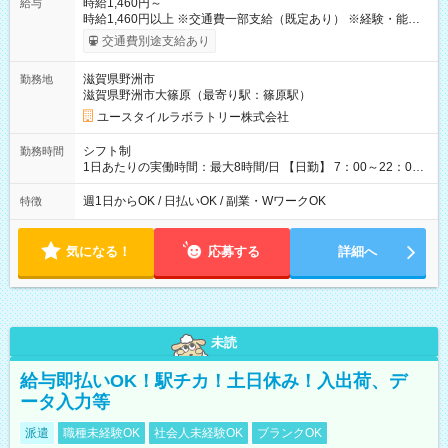
時給1,460円～
給与
時給1,460円以上 ※交通費一部支給（既定あり） ※経験・能力を
考慮して決定します 【収入例】 週1回勤務の場合：1,460円×8時
交通費別途支給あり
間×4回=4万6,720円 週3回勤務の場合：1,460円×8時間×12回
=14万0,160円 週5回勤務の場合：1,460円×8時間×20回=23万
滋賀県野洲市
勤務地
3,600円 【試用期間】試用期間あり 試用期間の長さ：2ヶ月
滋賀県野洲市大篠原（最寄り駅：篠原駅）
※ 雇用形態と給与に、本採用時と異なる部分があります。 雇用
形態：本採用時と同じです。 給与：時給 1,080円以上
ユースタイルラボラトリー株式会社
シフト制
勤務時間
1日あたりの実働時間：最大8時間/日 【日勤】 7：00～22：00
の間で8時間勤務（休憩時間は法定通り） ※週1日～OK ／ 夜勤
なし ＊＊ 勤務時間例 ＊＊ ■8時から17時 ■9時から18時 ■10
週1日からOK / 日払いOK / 副業・WワークOK
特徴
時から19時 ■12時から21時 など ※訪問先により変動 ※曜日固
定（毎週同じ曜日勤務）
気になる！
応募する
詳細へ
未読
給与即払いOK！駅チカ！土日休み！入出荷、デ
ータ入力等
派遣
職種未経験OK
社会人未経験OK
ブランクOK