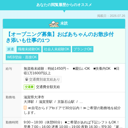
あなたの閲覧履歴からのオススメ
掲載日：2026.07.26
未読
【オープニング募集】おばあちゃんのお散歩付
き添いも仕事の1つ
派遣
職種未経験OK
社会人未経験OK
ブランクOK
WEB登録・面接OK
無資格未経験：時給1450円～ ■週払いOK ■扶養内OK ■日
給与
収1万1600円以上
交通費別途支給あり
交通費全額支給
交通費
滋賀県大津市
勤務地
大津駅
/
滋賀里駅
/
京阪石山駅
/
…
≪自宅からドアtoドアで30分以内！≫ご希望の勤務地を紹介
します。
9:00～18:00（休憩60分） ■ご希望があれば下記シフトもOK！
勤務時間
早番 7:00～16:00 遅番 10:00～19:00 夜勤 16:30～翌9:30 「家族