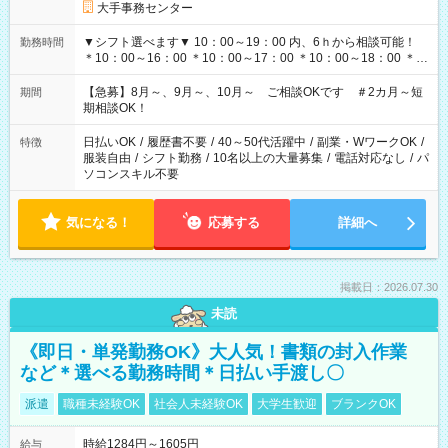
大手事務センター
▼シフト選べます▼ 10：00～19：00 内、6ｈから相談可能！
勤務時間
＊10：00～16：00 ＊10：00～17：00 ＊10：00～18：00 ＊
11：00～19：00 ＊12：00～19：00 ＊13：00～19：00
【急募】8月～、9月～、10月～ ご相談OKです ＃2カ月～短
期間
期相談OK！
日払いOK
/
履歴書不要
/
40～50代活躍中
/
副業・WワークOK
/
特徴
服装自由
/
シフト勤務
/
10名以上の大量募集
/
電話対応なし
/
パ
ソコンスキル不要
気になる！
応募する
詳細へ
掲載日：2026.07.30
未読
《即日・単発勤務OK》大人気！書類の封入作業
など＊選べる勤務時間＊日払い手渡し〇
派遣
職種未経験OK
社会人未経験OK
大学生歓迎
ブランクOK
時給1284円～1605円
給与