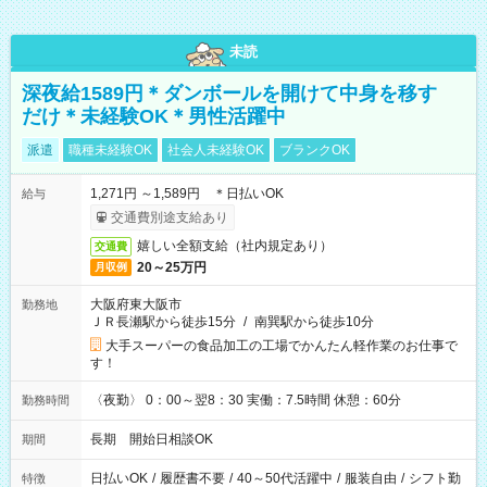
未読
深夜給1589円＊ダンボールを開けて中身を移す
だけ＊未経験OK＊男性活躍中
派遣
職種未経験OK
社会人未経験OK
ブランクOK
1,271円 ～1,589円 ＊日払いOK
給与
交通費別途支給あり
嬉しい全額支給（社内規定あり）
交通費
20～25万円
月収例
大阪府東大阪市
勤務地
ＪＲ長瀬駅から徒歩15分
/
南巽駅から徒歩10分
大手スーパーの食品加工の工場でかんたん軽作業のお仕事で
す！
〈夜勤〉 0：00～翌8：30 実働：7.5時間 休憩：60分
勤務時間
長期 開始日相談OK
期間
日払いOK
/
履歴書不要
/
40～50代活躍中
/
服装自由
/
シフト勤
特徴