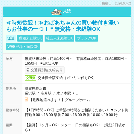
掲載日：2026.08.02
未読
≪時短歓迎！≫おばあちゃんの買い物付き添い
もお仕事の一つ！＊無資格・未経験OK
派遣
職種未経験OK
社会人未経験OK
ブランクOK
WEB登録・面接OK
無資格未経験：時給1400円～ 有資格or経験者：時給1600円～
給与
1650円 ■日払いOK
交通費別途支給あり
交通費全額支給（ガソリン代もOK）
交通費
滋賀県長浜市
勤務地
長浜駅
/
高月駅
/
木ノ本駅
/
…
【勤務地選べます！】グループホーム
【1日5時間～OK】ご希望の時間をご相談ください！ ▼シフト例
勤務時間
日勤 9:00～18:00 早番 7:00～16:00 遅番 10:00～19:00 時
短 10:00～15:00 上記はあくまで一例です。 「夕方までには帰
宅しておきたい」 「朝はゆっくりのスタートがいい」 「お昼の
【急募】1ヶ月～OK！スタート日の相談もOK！（最短2日後か
期間
時間を有効に使いたい」 など、ご希望があれば教えてください
ら）