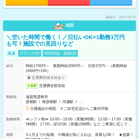
掲載日：2026.08.07
未読
＼空いた時間で働く！／日払いOK×1勤務3万円
も可！施設での見回りなど
派遣
ブランクOK
WEB登録・面接OK
時給1700円～ 夜勤時給2060円～ 日収3万円～（夜勤時給
給与
2060円×15h）
交通費別途支給あり
交通費全額支給
交通費
滋賀県彦根市
勤務地
彦根駅
/
南彦根駅
/
河瀬駅
/
…
介護施設や病院 ※ご自宅近辺からご案内可能
≪シフト例≫ 10:00～15:00（実働5時間） 12:00～17:00（実働
勤務時間
5時間） 17:00～翌10:00（実働15時間）など ご希望に応じて、
働く時間は調整できます！ お気軽に担当へ相談ください！
3ヵ月までの短期 ※職場が気に入れば、長期もOK！ ★急募！
期間