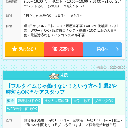
9:00～18:00 など 他にも ▼10:00～19:00 ▼18:00～21:00 など
勤務時間
のシフトあり！お気軽にご相談下さい！
1日だけの単発OK！＃8月～ ＃9月～
期間
週1日からOK
/
日払いOK
/
履歴書不要
/
40～50代活躍中
/
副
特徴
業・WワークOK
/
服装自由
/
シフト勤務
/
10名以上の大量募
集
/
電話対応なし
/
パソコンスキル不要
気になる！
応募する
詳細へ
掲載日：2026.08.03
未読
【フルタイムじゃ働けない！という方へ】週2や
時短もOK＊ケアスタッフ
派遣
職種未経験OK
社会人未経験OK
大学生歓迎
ブランクOK
WEB登録・面接OK
無資格未経験：時給1300円～ 経験者：時給1350円～★日払い
給与
／週払い制度あり（月払いも選べます）※稼働開始時は手続き完