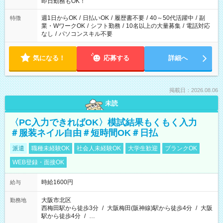
即日勤務もOK！
週1日からOK
/
日払いOK
/
履歴書不要
/
40～50代活躍中
/
副
特徴
業・WワークOK
/
シフト勤務
/
10名以上の大量募集
/
電話対応
なし
/
パソコンスキル不要
気になる！
応募する
詳細へ
掲載日：2026.08.06
未読
〈PC入力できればOK〉模試結果もくもく入力
＃服装ネイル自由＃短時間OK＃日払
派遣
職種未経験OK
社会人未経験OK
大学生歓迎
ブランクOK
WEB登録・面接OK
時給1600円
給与
大阪市北区
勤務地
西梅田駅から徒歩3分
/
大阪梅田(阪神線)駅から徒歩4分
/
大阪
駅から徒歩4分
/
…