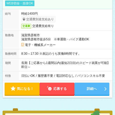
WEB登録・面接OK
時給1400円
給与
交通費別途支給あり
交通費支給有り
交通費
滋賀県彦根市
勤務地
滋賀県彦根市徒歩5分 ※車通勤・バイク通勤OK
電子・機械系メーカー
8:30～17:30 ※表記のうち実働8時間です。
勤務時間
長期【ご応募から1週間以内(最短2日目)のスピード就業が可能】
期間
即日～
日払いOK
/
履歴書不要
/
電話対応なし
/
パソコンスキル不要
特徴
気になる！
応募する
詳細へ