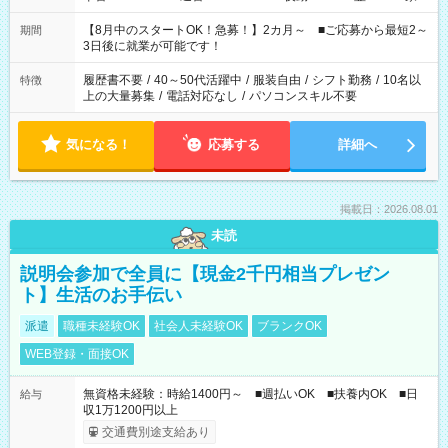
と休みを合わせたい」 「余裕を持って夕飯の準備がしたい」
「できれば残業はしたくない」 など、ご希望を教えてください
【8月中のスタートOK！急募！】2カ月～ ■ご応募から最短2～
期間
ね。 ※Wワーク希望の方へ 今ご覧のお仕事で希望する勤務時間
3日後に就業が可能です！
と、もう1つのお仕事の勤務時間。 合計で週40時間を超える場
合は応募できません。
履歴書不要
/
40～50代活躍中
/
服装自由
/
シフト勤務
/
10名以
特徴
上の大量募集
/
電話対応なし
/
パソコンスキル不要
気になる！
応募する
詳細へ
掲載日：2026.08.01
未読
説明会参加で全員に【現金2千円相当プレゼン
ト】生活のお手伝い
派遣
職種未経験OK
社会人未経験OK
ブランクOK
WEB登録・面接OK
無資格未経験：時給1400円～ ■週払いOK ■扶養内OK ■日
給与
収1万1200円以上
交通費別途支給あり