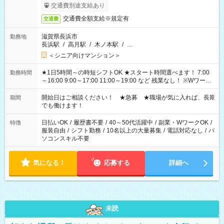
了次第のお支払いとなります。
交通費別途支給あり
交通費全額支給※規定有
交通費
滋賀県長浜市
勤務地
長浜駅
/
高月駅
/
木ノ本駅
/
…
＜シニア向けマンション＞
★1日5時間～の時短シフトOK ★スタート時間選べます！ 7:00
勤務時間
～16:00 9:00～17:00 11:00～19:00 など 残業なし！ ※Wワーク
の場合、他のお仕事と合わせ週40時間超の就業はご案内できま
せん ※法令に基づき、週20時間以上勤務は社会保険への加入対
開始日はご相談ください！ ★急募 ★職場が気に入れば、長期
期間
象となります ※労働者派遣法（日雇い派遣の原則禁止）によ
でも働けます！
り、短時間・短期間の就業はご案内が難しい場合があります
日払いOK
/
履歴書不要
/
40～50代活躍中
/
副業・WワークOK
/
特徴
服装自由
/
シフト勤務
/
10名以上の大量募集
/
電話対応なし
/
パ
ソコンスキル不要
気になる！
応募する
詳細へ
未読