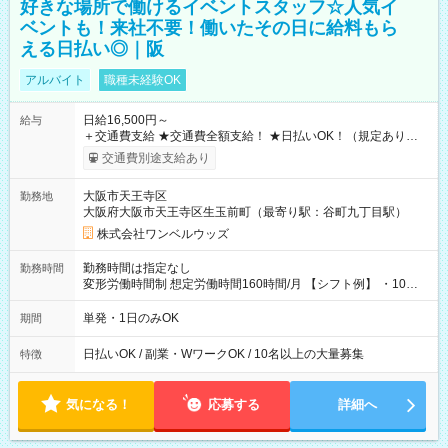
好きな場所で働けるイベントスタッフ☆人気イ
ベントも！来社不要！働いたその日に給料もら
える日払い◎｜阪
アルバイト
職種未経験OK
日給16,500円～
給与
＋交通費支給 ★交通費全額支給！ ★日払いOK！（規定あり） ┗
働いたその日に現金GET♪ お仕事後はコンビニATMから 日払
交通費別途支給あり
い分を引き落とせます！ 【試用期間】試用期間なし
大阪市天王寺区
勤務地
大阪府大阪市天王寺区生玉前町（最寄り駅：谷町九丁目駅）
株式会社ワンベルウッズ
勤務時間は指定なし
勤務時間
変形労働時間制 想定労働時間160時間/月 【シフト例】 ・10：
00～20：00
単発・1日のみOK
期間
日払いOK / 副業・WワークOK / 10名以上の大量募集
特徴
気になる！
応募する
詳細へ