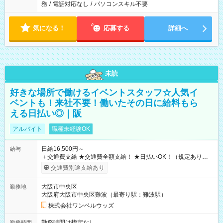
務
/
電話対応なし
/
パソコンスキル不要
気になる！
応募する
詳細へ
未読
好きな場所で働けるイベントスタッフ☆人気イ
ベントも！来社不要！働いたその日に給料もら
える日払い◎｜阪
アルバイト
職種未経験OK
日給16,500円～
給与
＋交通費支給 ★交通費全額支給！ ★日払いOK！（規定あり） ┗
働いたその日に現金GET♪ お仕事後はコンビニATMから 日払
交通費別途支給あり
い分を引き落とせます！ 【試用期間】試用期間なし
大阪市中央区
勤務地
大阪府大阪市中央区難波（最寄り駅：難波駅）
株式会社ワンベルウッズ
勤務時間は指定なし
勤務時間