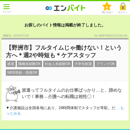
0
メニュー
気になる！
ログイン
お探しのバイト情報は掲載が終了しました。
掲載日 :2026
/
07
/
29
No.MNPWW1001330-09
【野洲市】フルタイムじゃ働けない！という
方へ＊週2や時短も＊ケアスタッフ
派遣
職種未経験OK
社会人未経験OK
大学生歓迎
ブランクOK
WEB登録・面接OK
派遣ってフルタイムのお仕事ばっかり…と、諦めな
いで！事務→介護への転職は相性〇！
▼介護施設は全国各地にあり、24時間体制でスタッフが常駐。だ
...も
っとみる