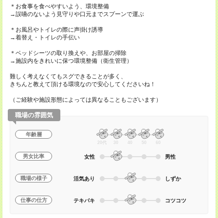
＊お食事を食べやすいよう、環境整備
→誤嚥のないよう見守りや口元までスプーンで運ぶ
＊お風呂やトイレの際に声掛け誘導
→着替え・トイレの手伝い
＊ベッドシーツの取り換えや、お部屋の掃除
→施設内をきれいに保つ環境整備（衛生管理）
難しく考えなくてもスグできることが多く、
きちんと教えて頂ける環境なので安心してくださいね！
（ご経験や施設形態によっては異なることもございます）
職場の雰囲気
年齢層
20代
30
40
50
60
男女比率
女性
男性
職場の様子
活気あり
しずか
仕事の仕方
テキパキ
コツコツ