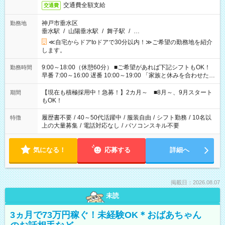
交通費全額支給
交通費
神戸市垂水区
勤務地
垂水駅
/
山陽垂水駅
/
舞子駅
/
…
≪自宅からドアtoドアで30分以内！≫ご希望の勤務地を紹介
します。
9:00～18:00（休憩60分） ■ご希望があれば下記シフトもOK！
勤務時間
早番 7:00～16:00 遅番 10:00～19:00 「家族と休みを合わせた
い」 「余裕を持って夕飯の準備がしたい」 「できれば残業はし
たくない」 など、ご希望を教えてくださいね。 ※Wワーク希望
【現在も積極採用中！急募！】2カ月～ ■8月～、9月スタート
期間
の方へ 今ご覧のお仕事で希望する勤務時間と、もう1つのお仕事
もOK！
の勤務時間。 合計で週40時間を超える場合は応募できません。
履歴書不要
/
40～50代活躍中
/
服装自由
/
シフト勤務
/
10名以
特徴
上の大量募集
/
電話対応なし
/
パソコンスキル不要
気になる！
応募する
詳細へ
掲載日：2026.08.07
未読
3ヵ月で73万円稼ぐ！未経験OK＊おばあちゃん