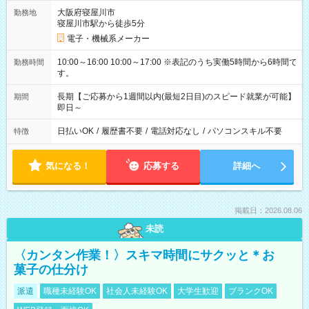
大阪府寝屋川市
勤務地
寝屋川市駅から徒歩5分
電子・機械系メーカー
10:00～16:00 10:00～17:00 ※表記のうち実働5時間から6時間で
勤務時間
す。
長期【ご応募から1週間以内(最短2日目)のスピード就業が可能】
期間
即日～
日払いOK
/
履歴書不要
/
電話対応なし
/
パソコンスキル不要
特徴
気になる！
応募する
詳細へ
掲載日：2026.08.06
未読
〈カンタン作業！〉スキマ時間にサクッと＊お
菓子の仕分け
派遣
職種未経験OK
社会人未経験OK
大学生歓迎
ブランクOK