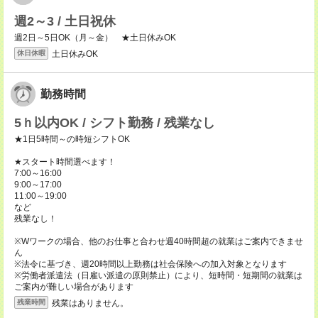
週2～3 / 土日祝休
週2日～5日OK（月～金） ★土日休みOK
土日休みOK
休日休暇
勤務時間
5ｈ以内OK / シフト勤務 / 残業なし
★1日5時間～の時短シフトOK
★スタート時間選べます！
7:00～16:00
9:00～17:00
11:00～19:00
など
残業なし！
※Wワークの場合、他のお仕事と合わせ週40時間超の就業はご案内できませ
ん
※法令に基づき、週20時間以上勤務は社会保険への加入対象となります
※労働者派遣法（日雇い派遣の原則禁止）により、短時間・短期間の就業は
ご案内が難しい場合があります
残業はありません。
残業時間