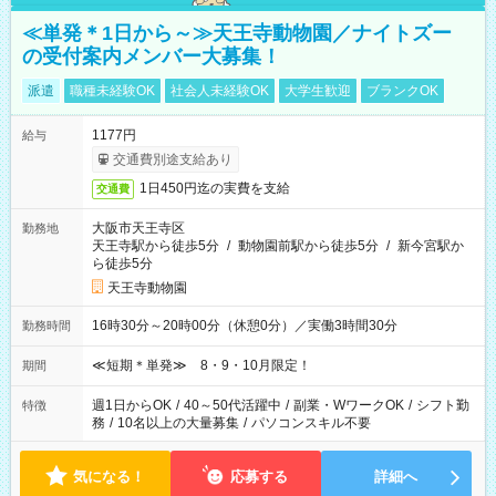
≪単発＊1日から～≫天王寺動物園／ナイトズー
の受付案内メンバー大募集！
派遣
職種未経験OK
社会人未経験OK
大学生歓迎
ブランクOK
1177円
給与
交通費別途支給あり
1日450円迄の実費を支給
交通費
大阪市天王寺区
勤務地
天王寺駅から徒歩5分
/
動物園前駅から徒歩5分
/
新今宮駅か
ら徒歩5分
天王寺動物園
16時30分～20時00分（休憩0分）／実働3時間30分
勤務時間
≪短期＊単発≫ 8・9・10月限定！
期間
週1日からOK
/
40～50代活躍中
/
副業・WワークOK
/
シフト勤
特徴
務
/
10名以上の大量募集
/
パソコンスキル不要
気になる！
応募する
詳細へ