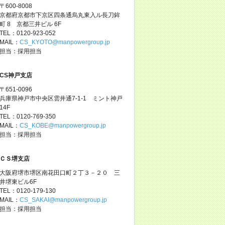
〒600-8008
京都府京都市下京区四条通烏丸東入ル長刀鉾
町 8 京都三井ビル 6F
TEL：0120-923-052
MAIL：
CS_KYOTO@manpowergroup.jp
担当：採用担当
CS神戸支店
〒651-0096
兵庫県神戸市中央区雲井通7-1-1 ミント神戸
14F
TEL：0120-769-350
MAIL：
CS_KOBE@manpowergroup.jp
担当：採用担当
ＣＳ堺支店
大阪府堺市堺区南花田口町２丁３－２０ 三
井堺東ビル6F
TEL：0120-179-130
MAIL：
CS_SAKAI@manpowergroup.jp
担当：採用担当