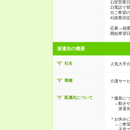
1)翌営業
2)電話で
3)ご希望
4)就業決
応募→就業
開始希望日
派遣先の概要
社名
人気大手
業種
介護サー
配属先について
＊服装に
→動きや
派遣先に
＊お休み
→ご希望
子育て・