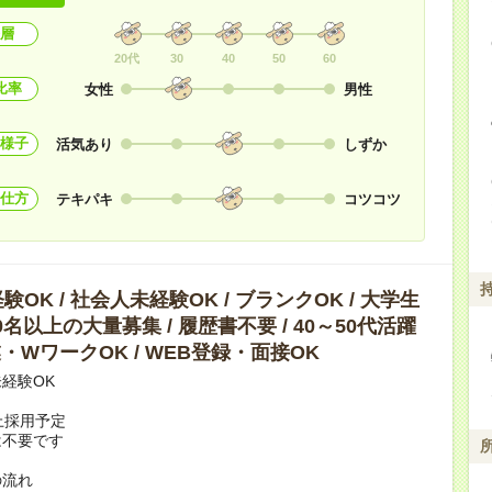
層
20代
30
40
50
60
比率
女性
男性
様子
活気あり
しずか
仕方
テキパキ
コツコツ
OK / 社会人未経験OK / ブランクOK / 大学生
10名以上の大量募集 / 履歴書不要 / 40～50代活躍
副業・WワークOK / WEB登録・面接OK
経験OK
上採用予定
は不要です
の流れ