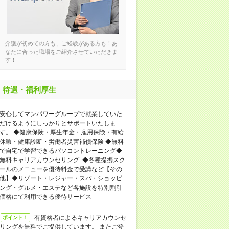
介護が初めての方も、ご経験がある方も！あ
なたに合った職場をご紹介させていただきま
す！
待遇・福利厚生
安心してマンパワーグループで就業していた
だけるようにしっかりとサポートいたしま
す。 ◆健康保険・厚生年金・雇用保険・有給
休暇・健康診断・労働者災害補償保険 ◆無料
で自宅で学習できるパソコントレーニング◆
無料キャリアカウンセリング ◆各種提携スク
ールのメニューを優待料金で受講など【その
他】◆リゾート・レジャー・スパ・ショッピ
ング・グルメ・エステなど各施設を特別割引
価格にて利用できる優待サービス
有資格者によるキャリアカウンセ
ポイント！
リングを無料でご提供しています。 またご登