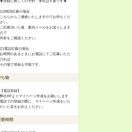
★登録に際しての予約・来社は不要です★
(1)WEB応募の場合
こちらからご連絡いたしますのでお待ちくだ
さい。
ご応募頂いた後、案内メールをお送りします
ので
内容をご確認ください。
(2)電話応募の場合
お時間のあるときにお電話にてご応募いただ
ければ
その場で登録も可能です。
持ち物
【電話登録】
弊社HPよりマイページ作成をお願いします
電話での登録の際に、マイページ作成をいた
だいた旨をお伝えください。
所要時間