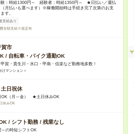
験：時給1300円～ 経験者：時給1350円～ ★日払い／週払
り（月払いも選べます）※稼働開始時は手続き完了次第のお支
ります。
途支給あり
費全額支給※規定有
甲賀市
K / 自転車・バイク通勤OK
】甲賀・貴生川・水口・甲南・信楽など勤務地多数！
向けマンション＞
/ 土日祝休
日OK（月～金） ★土日休みOK
日休みOK
K / シフト勤務 / 残業なし
間～の時短シフトOK