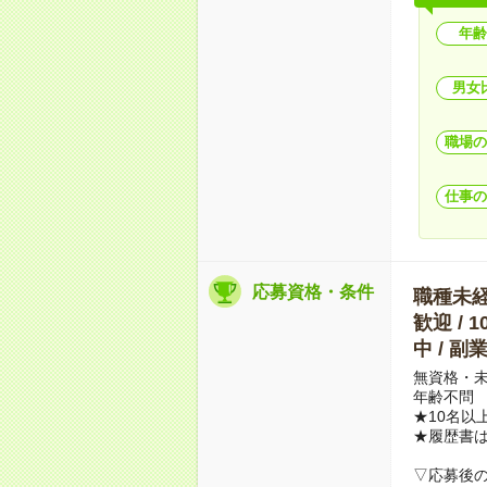
年齢
男女
職場の
仕事の
応募資格・条件
職種未経験
歓迎 / 
中 / 
無資格・未
年齢不問
★10名以
★履歴書
▽応募後