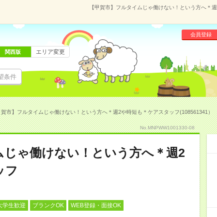
【甲賀市】フルタイムじゃ働けない！という方へ＊週2や
会員登録
エリア変更
関西版
望条件
賀市】フルタイムじゃ働けない！という方へ＊週2や時短も＊ケアスタッフ(108561341）
No.MNPWW1001330-08
ムじゃ働けない！という方へ＊週2
ッフ
大学生歓迎
ブランクOK
WEB登録・面接OK