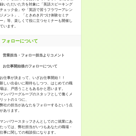
録いただいた方を対象に「英語スピーキング
チェック会」や「英語で習うフラワーアレン
ジメント」、「ときめき片づけ体験セミナ
ー」等、楽しくて役に立つセミナーも開催し
ています。
フォローについて
営業担当・フォロー担当よりコメント
お仕事開始後のフォローについて
お仕事が決まって、いざお仕事開始！！
新しい出会いに期待もしつつ、はじめての職
場は、戸惑うこともあるかと思います。
マンパワーグループのスタッフとして働くメ
リットの１つに、
弊社の担当があなたをフォローするという点
があります。
マンパワースタッフさんとしてのご就業にあ
たっては、弊社担当がいつもあなたの職場・
仕事に関しての相談役になります。