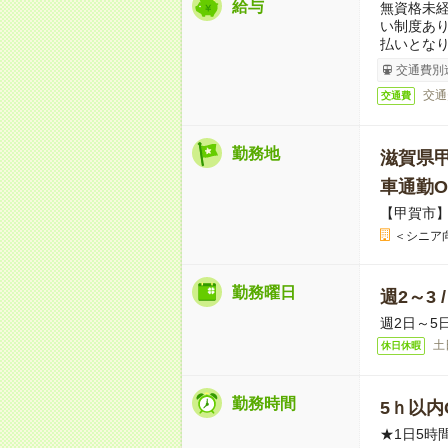
給与
無資格未経
い制度あ
払いとな
交通費別
交通
交通費
勤務地
滋賀県
車通勤O
【甲賀市
＜シニア
勤務曜日
週2～3 
週2日～5
土
休日休暇
勤務時間
5ｈ以内O
★1日5時