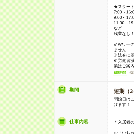
★スター
7:00～16:
9:00～17:
11:00～19
など
残業なし
※Wワーク
ません
※法令に基
※労働者
業はご案
残
残業時間
期間
短期（3
開始日は
けます！
仕事内容
＊入居者
おじいち