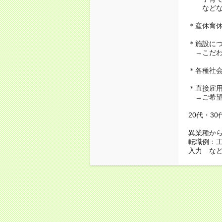
などな
＊産休育
＊施設に
→こだわ
＊各種社
＊直接雇
→ご希望
20代・3
異業種か
転職例：
入力 な