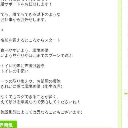
生活サポートをお任せします！
方でも、誰でもできる以下のような
なお仕事からお任せします。
…＞
お名前を覚えるところからスタート
を食べやすいよう、環境整備
ないよう見守りや口元までスプーンで運ぶ
やトイレの際に声掛け誘導
・トイレの手伝い
シーツの取り換えや、お部屋の掃除
をきれいに保つ環境整備（衛生管理）
えなくてもスグできることが多く、
教えて頂ける環境なので安心してくださいね！
や施設形態によっては異なることもございます）
雰囲気