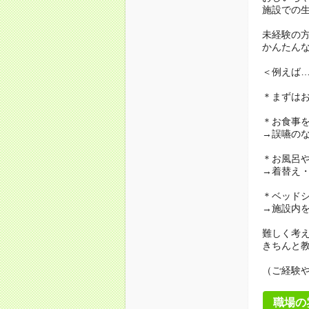
施設での
未経験の
かんたん
＜例えば
＊まずは
＊お食事
→誤嚥の
＊お風呂
→着替え
＊ベッド
→施設内
難しく考
きちんと
（ご経験
職場の