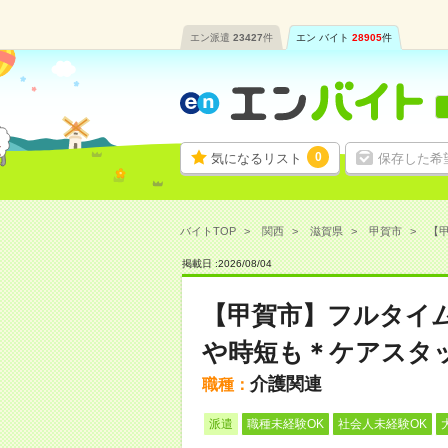
エン派遣
23427
件
エン バイト
28905
件
0
気になるリスト
保存した希
バイトTOP
関西
滋賀県
甲賀市
【甲
掲載日 :
2026
/
08
/
04
【甲賀市】フルタイ
や時短も＊ケアスタ
介護関連
職種：
派遣
職種未経験OK
社会人未経験OK