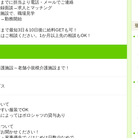
日までに担当より電話・メールでご連絡
登録面談→求人とマッチング
の施設で、職場見学
定→勤務開始
まで最短3日＆10日後に給料GETも可！
はご相談ください。1か月以上先の相談もOK！
介護施設～老舗小規模介護施設まで！
ビス
ついて
すい服装でOK
よってはポロシャツの貸与あり
について
お聞かせください！
家事優先で／はじめは日数少なめで