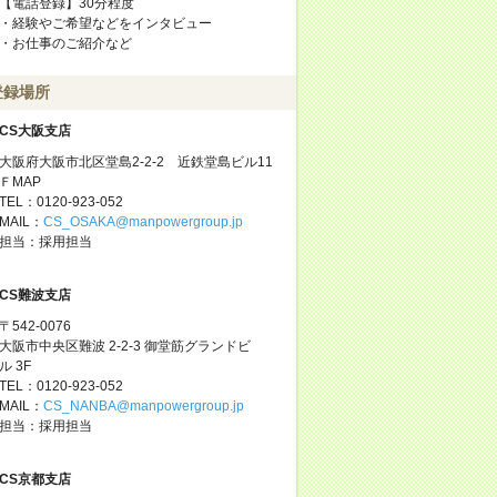
【電話登録】30分程度
・経験やご希望などをインタビュー
・お仕事のご紹介など
登録場所
CS大阪支店
大阪府大阪市北区堂島2-2-2 近鉄堂島ビル11
ＦMAP
TEL：0120-923-052
MAIL：
CS_OSAKA@manpowergroup.jp
担当：採用担当
CS難波支店
〒542-0076
大阪市中央区難波 2-2-3 御堂筋グランドビ
ル 3F
TEL：0120-923-052
MAIL：
CS_NANBA@manpowergroup.jp
担当：採用担当
CS京都支店