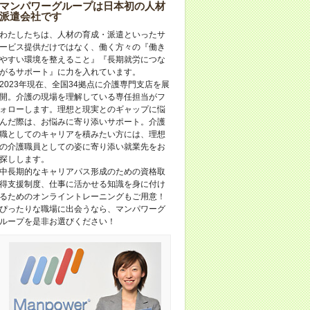
マンパワーグループは日本初の人材
派遣会社です
わたしたちは、人材の育成・派遣といったサ
ービス提供だけではなく、働く方々の『働き
やすい環境を整えること』『長期就労につな
がるサポート』に力を入れています。
2023年現在、全国34拠点に介護専門支店を展
開。介護の現場を理解している専任担当がフ
ォローします。理想と現実とのギャップに悩
んだ際は、お悩みに寄り添いサポート。介護
職としてのキャリアを積みたい方には、理想
の介護職員としての姿に寄り添い就業先をお
探しします。
中長期的なキャリアパス形成のための資格取
得支援制度、仕事に活かせる知識を身に付け
るためのオンライントレーニングもご用意！
ぴったりな職場に出会うなら、マンパワーグ
ループを是非お選びください！