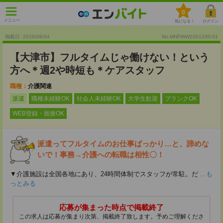
0
メニュー
気になる！
ログイン
掲載日 :2026
/
08
/
04
No.MNPWW1001330-01
【大津市】フルタイムじゃ働けない！という
方へ＊週2や時短も＊ケアスタッフ
職種：
介護関連
派遣
職種未経験OK
社会人未経験OK
大学生歓迎
ブランクOK
WEB登録・面接OK
派遣ってフルタイムのお仕事ばっかり…と、諦めな
いで！事務→介護への転職は相性〇！
▼介護施設は全国各地にあり、24時間体制でスタッフが常駐。だ
...も
っとみる
応募が集まった時点で掲載終了
この求人は応募が集まり次第、掲載終了致します。予めご理解くださ