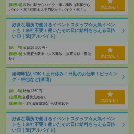
[勤務地]
和歌山駅からバイク・車
/
和歌山市駅から
気になる！
バイク・車
/
和歌山大学前駅からバイク・車
/
…
好きな場所で働けるイベントスタッフ☆人気イベン
トも！来社不要！働いたその日に給料もらえる日払
い◎｜阪[アルバイト]
[給 与]
日給16,500円～
[勤務地]
大阪府大阪市中央区難波（最寄り駅：難波
気になる！
駅）
給与即払いOK！土日休み！日勤のお仕事！ピッキン
グ・梱包など[派遣]
[給 与]
時給1350円
[交通費]
交通費支給有り
気になる！
[勤務地]
小野(滋賀県)駅から徒歩10分
好きな場所で働けるイベントスタッフ☆人気イベン
トも！来社不要！働いたその日に給料もらえる日払
い◎｜阪[アルバイト]