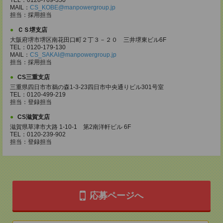
TEL：0120-769-350
MAIL：
CS_KOBE@manpowergroup.jp
担当：採用担当
ＣＳ堺支店
大阪府堺市堺区南花田口町２丁３－２０ 三井堺東ビル6F
TEL：0120-179-130
MAIL：
CS_SAKAI@manpowergroup.jp
担当：採用担当
CS三重支店
三重県四日市市鵜の森1-3-23四日市中央通りビル301号室
TEL：0120-499-219
担当：登録担当
CS滋賀支店
滋賀県草津市大路 1-10-1 第2南洋軒ビル 6F
TEL：0120-239-902
担当：登録担当
応募ページへ