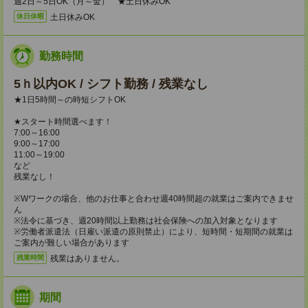
週2日～5日OK（月～金） ★土日休みOK
土日休みOK
休日休暇
勤務時間
5ｈ以内OK / シフト勤務 / 残業なし
★1日5時間～の時短シフトOK
★スタート時間選べます！
7:00～16:00
9:00～17:00
11:00～19:00
など
残業なし！
※Wワークの場合、他のお仕事と合わせ週40時間超の就業はご案内できませ
ん
※法令に基づき、週20時間以上勤務は社会保険への加入対象となります
※労働者派遣法（日雇い派遣の原則禁止）により、短時間・短期間の就業は
ご案内が難しい場合があります
残業はありません。
残業時間
期間