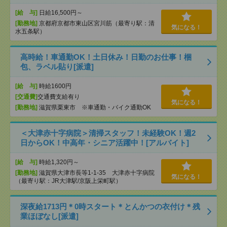
[給 与]
日給16,500円～
[勤務地]
京都府京都市東山区宮川筋（最寄り駅：清
気になる！
水五条駅）
高時給！車通勤OK！土日休み！日勤のお仕事！梱
包、ラベル貼り[派遣]
[給 与]
時給1600円
[交通費]
交通費支給有り
気になる！
[勤務地]
滋賀県栗東市 ※車通勤・バイク通勤OK
＜大津赤十字病院＞清掃スタッフ！未経験OK！週2
日からOK！中高年・シニア活躍中！[アルバイト]
[給 与]
時給1,320円～
[勤務地]
滋賀県大津市長等1-1-35 大津赤十字病院
気になる！
（最寄り駅：JR大津駅/京阪上栄町駅）
深夜給1713円＊0時スタート＊とんかつの衣付け＊残
業ほぼなし[派遣]