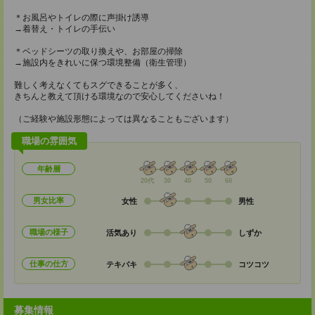
＊お風呂やトイレの際に声掛け誘導
→着替え・トイレの手伝い
＊ベッドシーツの取り換えや、お部屋の掃除
→施設内をきれいに保つ環境整備（衛生管理）
難しく考えなくてもスグできることが多く、
きちんと教えて頂ける環境なので安心してくださいね！
（ご経験や施設形態によっては異なることもございます）
職場の雰囲気
年齢層
20代
30
40
50
60
男女比率
女性
男性
職場の様子
活気あり
しずか
仕事の仕方
テキパキ
コツコツ
募集情報