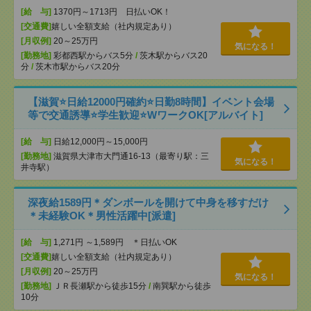
[給 与]
1370円～1713円 日払いOK！
[交通費]
嬉しい全額支給（社内規定あり）
[月収例]
20～25万円
気になる！
[勤務地]
彩都西駅からバス5分
/
茨木駅からバス20
分
/
茨木市駅からバス20分
【滋賀⭐️日給12000円確約⭐️日勤8時間】イベント会場
等で交通誘導⭐️学生歓迎⭐️WワークOK[アルバイト]
[給 与]
日給12,000円～15,000円
[勤務地]
滋賀県大津市大門通16-13（最寄り駅：三
気になる！
井寺駅）
深夜給1589円＊ダンボールを開けて中身を移すだけ
＊未経験OK＊男性活躍中[派遣]
[給 与]
1,271円 ～1,589円 ＊日払いOK
[交通費]
嬉しい全額支給（社内規定あり）
[月収例]
20～25万円
気になる！
[勤務地]
ＪＲ長瀬駅から徒歩15分
/
南巽駅から徒歩
10分