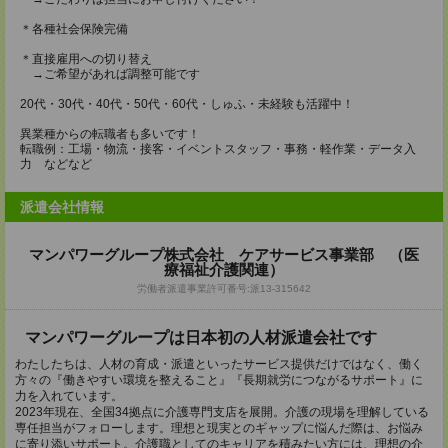
＊各種社会保険完備
＊直接雇用への切り替え
→ご希望があれば調整可能です
20代・30代・40代・50代・60代・しゅふ・未経験も活躍中！
異業種からの転職者も多いです！
転職例：工場・物流・接客・イベントスタッフ・事務・軽作業・データ入
力 などなど
派遣会社情報
マンパワーグループ株式会社 ケアサービス事業部 （医
療福祉介護関連）
労働者派遣事業許可番号:派13-315642
マンパワーグループは日本初の人材派遣会社です
わたしたちは、人材の育成・派遣といったサービス提供だけではなく、働く
方々の『働きやすい環境を整えること』『長期就労につながるサポート』に
力を入れています。
2023年現在、全国34拠点に介護専門支店を展開。介護の現場を理解している
専任担当がフォローします。理想と現実とのギャップに悩んだ際は、お悩み
に寄り添いサポート。介護職としてのキャリアを積みたい方には、理想の介