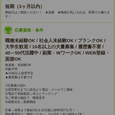
短期（3ヶ月以内）
開始日はご相談ください！ ★急募 ★職場が気に入れば、長期でも働けま
す！
応募資格・条件
職種未経験OK / 社会人未経験OK / ブランクOK /
大学生歓迎 / 10名以上の大量募集 / 履歴書不要 /
40～50代活躍中 / 副業・WワークOK / WEB登録・
面接OK
無資格・未経験OK
年齢不問
★10名以上採用予定
★履歴書は不要です
▽応募後の流れ
1)翌営業日までに担当より電話・メールでご連絡
2)電話で登録面談→求人とマッチング
3)ご希望の施設で、職場見学
4)就業決定→勤務開始
応募→就業まで最短3日＆10日後に給料GETも可！
開始希望日はご相談ください。1か月以上先の相談もOK！