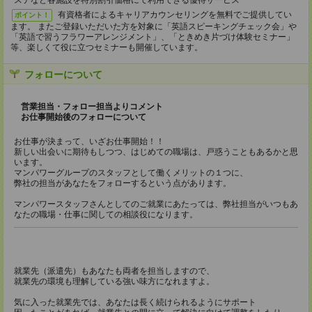
ステなど各施設を特別割引価格にて利用できる優待サービス
有資格者によるキャリアカウンセリングを無料でご提供してい
ポイント！
ます。 またご登録いただいた方を対象に「英語スピーキングチェック会」や
「英語で習うフラワーアレンジメント」、「ときめき片づけ体験セミナー」
等、楽しくて役に立つセミナーも開催しています。
フォローについて
営業担当・フォロー担当よりコメント
お仕事開始後のフォローについて
お仕事が決まって、いざお仕事開始！！
新しい出会いに期待もしつつ、はじめての職場は、戸惑うこともあるかと思
います。
マンパワーグループのスタッフとして働くメリットの１つに、
弊社の担当があなたをフォローするという点があります。
マンパワースタッフさんとしてのご就業にあたっては、弊社担当がいつもあ
なたの職場・仕事に関しての相談役になります。
就業先（派遣先）もあなたも両者を担当しますので、
就業先の環境も理解している強い味方になれますよ。
気に入った就業先では、あなたは長く続けられるようにサポート