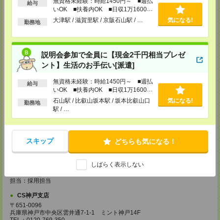
無資格未経験：時給1450円～ ■週払
・経験やご希望などをインタビュー
給与
・お仕事のご紹介など
いOK ■扶養内OK ■日収1万1600円
以上
大津駅 / 滋賀里駅 / 京阪石山駅 / …
気になる!
勤務地
登録場所
CS大阪支店
大阪府大阪市北区堂島2-2-2 近鉄堂島ビル11ＦMAP
説明会参加で全員に【現金2千円相当プレゼ
TEL：0120-923-052
ント】生活のお手伝い[派遣]
MAIL：
CS_OSAKA@manpowergroup.jp
担当：採用担当
無資格未経験：時給1450円～ ■週払
給与
CS難波支店
いOK ■扶養内OK ■日収1万1600円
〒542-0076
以上
石山駅 / 比叡山坂本駅 / 坂本比叡山口
気になる!
勤務地
大阪市中央区難波 2-2-3 御堂筋グランドビル 3F
駅 / …
TEL：0120-923-052
MAIL：
CS_NANBA@manpowergroup.jp
担当：採用担当
スキップ
どちらも気になる！
CS京都支店
〒600-8008
京都府京都市下京区四条通烏丸東入ル長刀鉾町 8 京都三井ビル 6F
しばらく表示しない
TEL：0120-923-052
MAIL：
CS_KYOTO@manpowergroup.jp
担当：採用担当
CS神戸支店
〒651-0096
兵庫県神戸市中央区雲井通7-1-1 ミント神戸14F