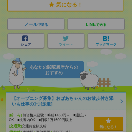
気になる！
メール
LINE
で送る
で送る
シェア
ツイート
ブックマーク
あなたの閲覧履歴からの
おすすめ
【オープニング募集】おばあちゃんのお散歩付き添
いも仕事の1つ[派遣]
[給 与]
無資格未経験：時給1450円～ ■週払い
OK ■扶養内OK ■日収1万1600円以上
[交通費]
交通費全額支給
気になる！