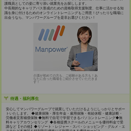
護職員としての姿に寄り添い就業先をお探しします。
中長期的なキャリアパス形成のための資格取得支援制度、仕事に活かせる知
識を身に付けるためのオンライントレーニングもご用意！ぴったりな職場に
出会うなら、マンパワーグループを是非お選びください！
介護が初めての方も、ご経験がある方も！あ
なたに合った職場をご紹介させていただきま
す！
待遇・福利厚生
安心してマンパワーグループで就業していただけるようにしっかりとサポー
トいたします。 ◆健康保険・厚生年金・雇用保険・有給休暇・健康診断・
労働者災害補償保険 ◆無料で自宅で学習できるパソコントレーニング◆無
料キャリアカウンセリング ◆各種提携スクールのメニューを優待料金で受
講など【その他】◆リゾート・レジャー・スパ・ショッピング・グルメ・エ