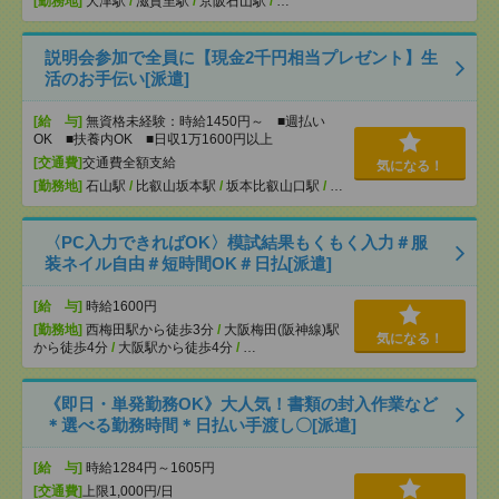
[勤務地]
大津駅
/
滋賀里駅
/
京阪石山駅
/
…
説明会参加で全員に【現金2千円相当プレゼント】生
活のお手伝い[派遣]
[給 与]
無資格未経験：時給1450円～ ■週払い
OK ■扶養内OK ■日収1万1600円以上
[交通費]
交通費全額支給
気になる！
[勤務地]
石山駅
/
比叡山坂本駅
/
坂本比叡山口駅
/
…
〈PC入力できればOK〉模試結果もくもく入力＃服
装ネイル自由＃短時間OK＃日払[派遣]
[給 与]
時給1600円
[勤務地]
西梅田駅から徒歩3分
/
大阪梅田(阪神線)駅
気になる！
から徒歩4分
/
大阪駅から徒歩4分
/
…
《即日・単発勤務OK》大人気！書類の封入作業など
＊選べる勤務時間＊日払い手渡し〇[派遣]
[給 与]
時給1284円～1605円
[交通費]
上限1,000円/日