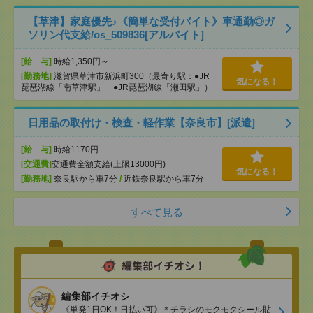
【草津】家庭優先♪《簡単な受付バイト》車通勤◎ガ
ソリン代支給/os_509836[アルバイト]
[給 与]
時給1,350円～
[勤務地]
滋賀県草津市新浜町300（最寄り駅：●JR
気になる！
琵琶湖線「南草津駅」 ●JR琵琶湖線「瀬田駅」）
日用品の取付け・検査・軽作業【奈良市】[派遣]
[給 与]
時給1170円
[交通費]
交通費全額支給(上限13000円)
気になる！
[勤務地]
奈良駅から車7分
/
近鉄奈良駅から車7分
すべて見る
編集部イチオシ
《単発1日OK！日払い可》＊チラシのモクモクシール貼