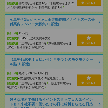
気になる！
[勤務地]
御幣島駅から徒歩10分
/
千船駅から徒歩12
分
/
尼崎(阪神線)駅から【登録地】徒歩1分
/
…
≪単発＊1日から～≫天王寺動物園／ナイトズーの受
付案内メンバー大募集！[派遣]
[給 与]
1177円
[交通費]
1日450円迄の実費を支給
気になる！
[勤務地]
天王寺駅から徒歩5分
/
動物園前駅から徒
歩5分
/
新今宮駅から徒歩5分
《単発1日OK！日払い可》＊チラシのモクモクシー
ル貼り[派遣]
[給 与]
時給1,500円～1,875円
[交通費]
■ 交通費規定内支給 ※派遣先による
気になる！
[勤務地]
天王寺駅から徒歩5分
/
大阪上本町駅から
徒歩5分
/
鶴橋駅から徒歩5分
/
…
好きな場所で働けるイベントスタッフ☆人気イベン
トも！来社不要！働いたその日に給料もらえる日払