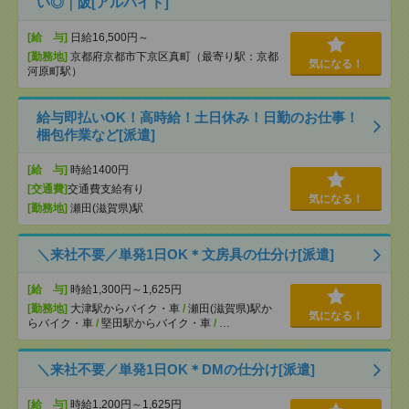
い◎｜阪[アルバイト]
[給 与]
日給16,500円～
[勤務地]
京都府京都市下京区真町（最寄り駅：京都
気になる！
河原町駅）
給与即払いOK！高時給！土日休み！日勤のお仕事！
梱包作業など[派遣]
[給 与]
時給1400円
[交通費]
交通費支給有り
気になる！
[勤務地]
瀬田(滋賀県)駅
＼来社不要／単発1日OK＊文房具の仕分け[派遣]
[給 与]
時給1,300円～1,625円
[勤務地]
大津駅からバイク・車
/
瀬田(滋賀県)駅か
気になる！
らバイク・車
/
堅田駅からバイク・車
/
…
＼来社不要／単発1日OK＊DMの仕分け[派遣]
[給 与]
時給1,200円～1,625円