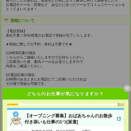
困ったことがあれば、就業先との間に立って解決に向けて調整をしたり
お電話やメール・対面など あなたに合ったツールでコミュニケーションを
とってまいります！
登録について
【電話登録】
来社不要！30分程度のお電話で登録が完了いたします。
★登録に際しての予約・来社は不要です★
(1)WEB応募の場合
こちらからご連絡いたしますのでお待ちください。
ご応募頂いた後、案内メールをお送りしますので
内容をご確認ください。
(2)電話応募の場合
お時間のあるときにお電話にてご応募いただければ
その場で登録も可能です。
×
持ち物
どちらのお仕事が気になりますか？
【電話登録】
1
/10
弊社HPよりマイページ作成をお願いします
電話での登録の際に、マイページ作成をいただいた旨をお伝えください。
【オープニング募集】おばあちゃんのお散歩
所要時間
付き添いも仕事の1つ[派遣]
【電話登録】30分程度