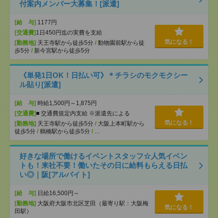
付案内メンバー大募集！[派遣]
[給 与]
1177円
[交通費]
1日450円迄の実費を支給
気になる！
[勤務地]
天王寺駅から徒歩5分
/
動物園前駅から徒
歩5分
/
新今宮駅から徒歩5分
《単発1日OK！日払い可》＊チラシのモクモクシー
ル貼り[派遣]
[給 与]
時給1,500円～1,875円
[交通費]
■ 交通費規定内支給 ※派遣先による
気になる！
[勤務地]
天王寺駅から徒歩5分
/
大阪上本町駅から
徒歩5分
/
鶴橋駅から徒歩5分
/
…
好きな場所で働けるイベントスタッフ☆人気イベン
トも！来社不要！働いたその日に給料もらえる日払
い◎｜阪[アルバイト]
[給 与]
日給16,500円～
[勤務地]
大阪府大阪市北区芝田（最寄り駅：大阪梅
気になる！
田駅）