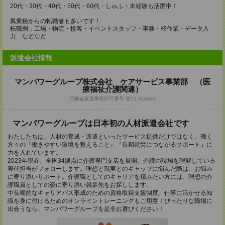
20代・30代・40代・50代・60代・しゅふ・未経験も活躍中！
異業種からの転職者も多いです！
転職例：工場・物流・接客・イベントスタッフ・事務・軽作業・データ入
力 などなど
派遣会社情報
マンパワーグループ株式会社 ケアサービス事業部 （医
療福祉介護関連）
労働者派遣事業許可番号:派13-315642
マンパワーグループは日本初の人材派遣会社です
わたしたちは、人材の育成・派遣といったサービス提供だけではなく、働く
方々の『働きやすい環境を整えること』『長期就労につながるサポート』に
力を入れています。
2023年現在、全国34拠点に介護専門支店を展開。介護の現場を理解している
専任担当がフォローします。理想と現実とのギャップに悩んだ際は、お悩み
に寄り添いサポート。介護職としてのキャリアを積みたい方には、理想の介
護職員としての姿に寄り添い就業先をお探しします。
中長期的なキャリアパス形成のための資格取得支援制度、仕事に活かせる知
識を身に付けるためのオンライントレーニングもご用意！ぴったりな職場に
出会うなら、マンパワーグループを是非お選びください！