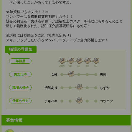
何か困ったことがあっても安心ですよ。
≪無資格でも大丈夫！！≫
マンパワーは資格取得支援制度も万全！！
既存の初任者・実務者研修・介護福祉士のスクール補助はもちろんのこと
新しく義務化された、認知症介護基礎研修にも対応＊
受講後には奨励金を支給（社内規定あり）
スキルアップしたい方をマンパワーグループは全力応援します！
職場の雰囲気
年齢層
20代
30
40
50
60
男女比率
女性
男性
職場の様子
活気あり
しずか
仕事の仕方
テキパキ
コツコツ
募集情報