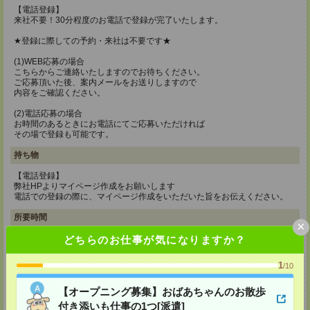
【電話登録】
来社不要！30分程度のお電話で登録が完了いたします。
★登録に際しての予約・来社は不要です★
(1)WEB応募の場合
こちらからご連絡いたしますのでお待ちください。
ご応募頂いた後、案内メールをお送りしますので
内容をご確認ください。
(2)電話応募の場合
お時間のあるときにお電話にてご応募いただければ
その場で登録も可能です。
持ち物
【電話登録】
弊社HPよりマイページ作成をお願いします
電話での登録の際に、マイページ作成をいただいた旨をお伝えください。
所要時間
×
【電話登録】30分程度
どちらのお仕事が気になりますか？
・経験やご希望などをインタビュー
・お仕事のご紹介など
1
/10
登録場所
【オープニング募集】おばあちゃんのお散歩
CS大阪支店
付き添いも仕事の1つ[派遣]