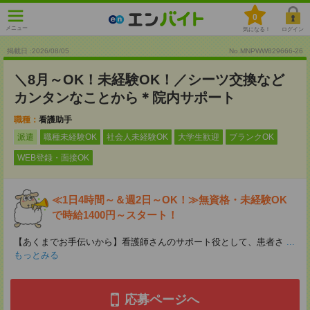
0
メニュー
気になる！
ログイン
掲載日 :2026
/
08
/
05
No.MNPWW829666-26
＼8月～OK！未経験OK！／シーツ交換など
カンタンなことから＊院内サポート
職種：
看護助手
派遣
職種未経験OK
社会人未経験OK
大学生歓迎
ブランクOK
WEB登録・面接OK
≪1日4時間～＆週2日～OK！≫無資格・未経験OK
で時給1400円～スタート！
【あくまでお手伝いから】看護師さんのサポート役として、患者さ
...
もっとみる
応募ページへ