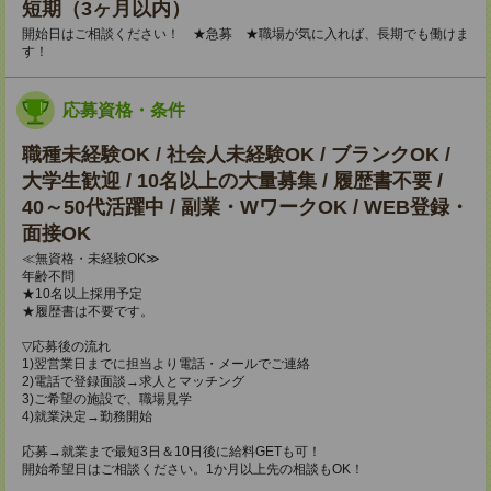
短期（3ヶ月以内）
開始日はご相談ください！ ★急募 ★職場が気に入れば、長期でも働けま
す！
応募資格・条件
職種未経験OK / 社会人未経験OK / ブランクOK /
大学生歓迎 / 10名以上の大量募集 / 履歴書不要 /
40～50代活躍中 / 副業・WワークOK / WEB登録・
面接OK
≪無資格・未経験OK≫
年齢不問
★10名以上採用予定
★履歴書は不要です。
▽応募後の流れ
1)翌営業日までに担当より電話・メールでご連絡
2)電話で登録面談→求人とマッチング
3)ご希望の施設で、職場見学
4)就業決定→勤務開始
応募→就業まで最短3日＆10日後に給料GETも可！
開始希望日はご相談ください。1か月以上先の相談もOK！