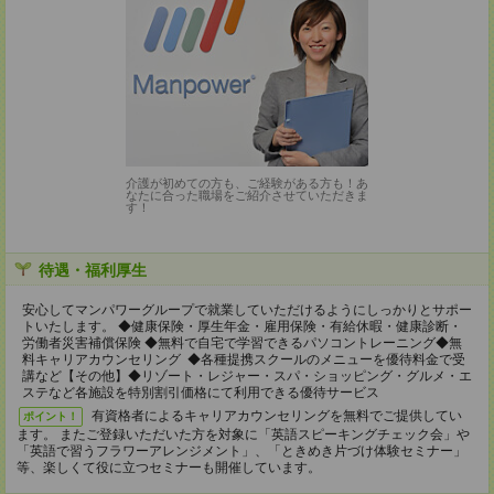
介護が初めての方も、ご経験がある方も！あ
なたに合った職場をご紹介させていただきま
す！
待遇・福利厚生
安心してマンパワーグループで就業していただけるようにしっかりとサポー
トいたします。 ◆健康保険・厚生年金・雇用保険・有給休暇・健康診断・
労働者災害補償保険 ◆無料で自宅で学習できるパソコントレーニング◆無
料キャリアカウンセリング ◆各種提携スクールのメニューを優待料金で受
講など【その他】◆リゾート・レジャー・スパ・ショッピング・グルメ・エ
ステなど各施設を特別割引価格にて利用できる優待サービス
有資格者によるキャリアカウンセリングを無料でご提供してい
ポイント！
ます。 またご登録いただいた方を対象に「英語スピーキングチェック会」や
「英語で習うフラワーアレンジメント」、「ときめき片づけ体験セミナー」
等、楽しくて役に立つセミナーも開催しています。