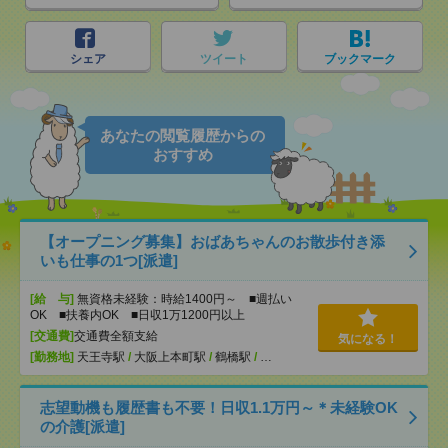
シェア
ツイート
ブックマーク
あなたの閲覧履歴からの
おすすめ
【オープニング募集】おばあちゃんのお散歩付き添
いも仕事の1つ[派遣]
[給 与]
無資格未経験：時給1400円～ ■週払い
OK ■扶養内OK ■日収1万1200円以上
[交通費]
交通費全額支給
気になる！
[勤務地]
天王寺駅
/
大阪上本町駅
/
鶴橋駅
/
…
志望動機も履歴書も不要！日収1.1万円～＊未経験OK
の介護[派遣]