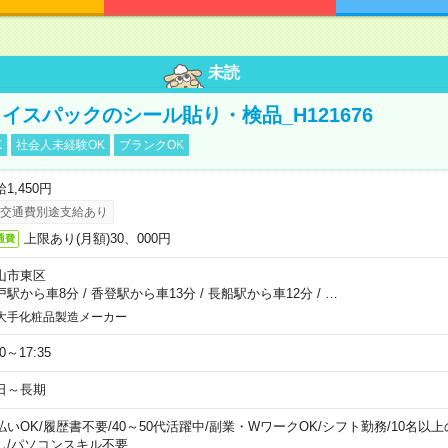
未読
イスパックのシール貼り・検品_H121676
K
社会人未経験OK
ブランクOK
1,450円
交通費別途支給あり
上限あり(月額)30、000円
通費
山市東区
戸駅から車8分
/
香登駅から車13分
/
長船駅から車12分
/
…
大手化粧品製造メーカー
30～17:35
日～長期
払いOK
/
履歴書不要
/
40～50代活躍中
/
副業・WワークOK
/
シフト勤務
/
10名以
し
/
パソコンスキル不要