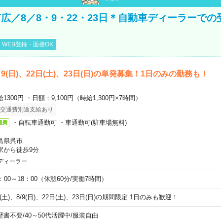
広／8／8・9・22・23日＊自動車ディーラーでの
WEB登録・面接OK
)、9(日)、22日(土)、23日(日)の単発募集！1日のみの勤務も！
1300円 ・日額：9,100円（時給1,300円×7時間）
交通費別途支給あり
・自転車通勤可 ・車通勤可(駐車場無料)
通費
島県呉市
駅から徒歩9分
ディーラー
0：00～18：00（休憩60分/実働7時間）
8(土)、8/9(日)、22日(土)、23日(日)の期間限定 1日のみも歓迎！
歴書不要
/
40～50代活躍中
/
服装自由