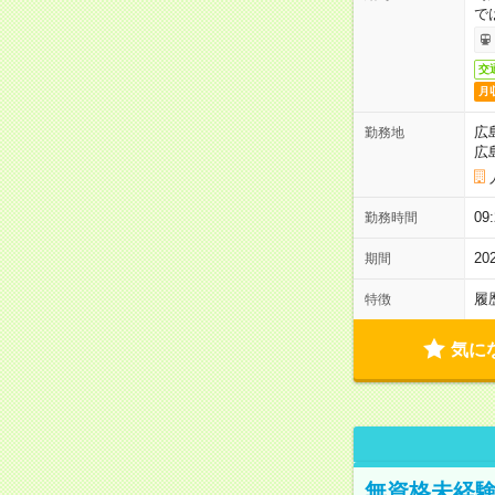
で
交
月
広
勤務地
広
0
勤務時間
2
期間
履
特徴
気に
無資格未経験