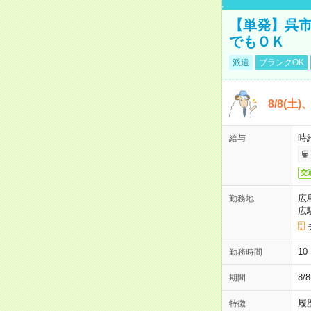
【単発】呉市
でもＯＫ
派遣
ブランクOK
8/8(土
時給
給与
交
広
勤務地
広
1
勤務時間
8/
期間
履
特徴