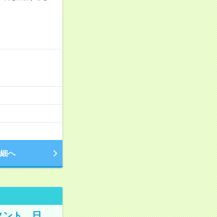
細へ
タント 日