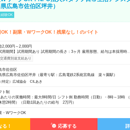
島県広島市佐伯区坪井）
経験OK
日OK！副業・WワークOK！残業なし！のバイト
2,000円～2,000円
試用期間】試用期間あり 試用期間の長さ：3ヶ月 雇用形態、給与は本採用時
交通費別途支給あり
島市佐伯区
島県広島市佐伯区坪井（最寄り駅：広島電鉄2系統宮島線 楽々園駅）
（特定）広域協会 CILあき
フト制
日あたりの実働時間：最大8時間/日 シフト例 勤務時間（日勤）・8時～18時 
休憩2時間）（日勤1回あたりの給与 2万円）
業・WワークOK
なる！
応募する
詳