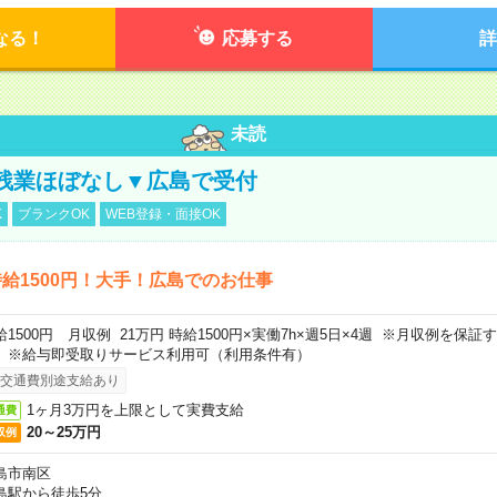
なる！
応募する
詳
未読
残業ほぼなし▼広島で受付
K
ブランクOK
WEB登録・面接OK
給1500円！大手！広島でのお仕事
給1500円 月収例 21万円 時給1500円×実働7h×週5日×4週 ※月収例を保
。※給与即受取りサービス利用可（利用条件有）
交通費別途支給あり
1ヶ月3万円を上限として実費支給
通費
20～25万円
収例
島市南区
島駅から徒歩5分