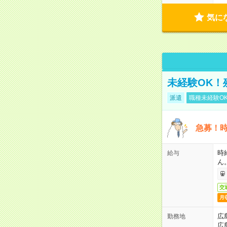
気に
未経験OK！
派遣
職種未経験O
急募！時
時
給与
ん
交
月
広
勤務地
広