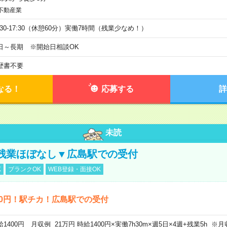
不動産業
9:30-17:30（休憩60分）実働7時間（残業少なめ！）
日～長期 ※開始日相談OK
歴書不要
なる！
応募する
詳
未読
残業ほぼなし▼広島駅での受付
K
ブランクOK
WEB登録・面接OK
00円！駅チカ！広島駅での受付
給1400円 月収例 21万円 時給1400円×実働7h30m×週5日×4週+残業5h 