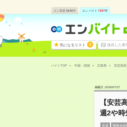
エン派遣
3645
件
エン バイト
7257
件
0
気になるリスト
保存した希
バイトTOP
中国・四国
広島県
安芸高田
掲載日 :
2026
/
07
/
27
【安芸
週2や
派遣
職種未経