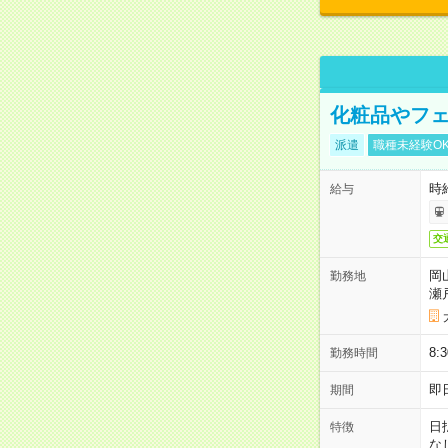
化粧品やフェ
派遣
職種未経験O
時給
給与
交
岡
勤務地
瀬
8:
勤務時間
即
期間
日
特徴
な