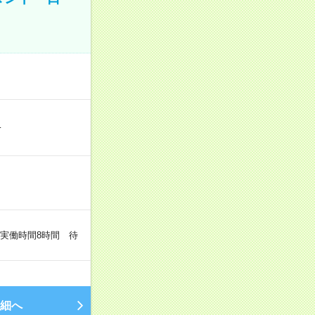
…
（実働時間8時間 待
細へ