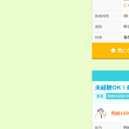
0
勤務時間
即
期間
履
特徴
気に
未経験OK！
派遣
職種未経験O
時給14
時
給与