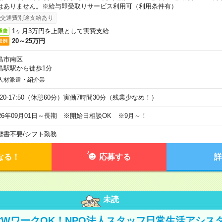
はありません。※給与即受取りサービス利用可（利用条件有）
交通費別途支給あり
1ヶ月3万円を上限として実費支給
通費
20～25万円
収例
島市南区
島駅駅から徒歩1分
人材派遣・紹介業
9:20-17:50（休憩60分）実働7時間30分（残業少なめ！）
026年09月01日～長期 ※開始日相談OK ※9月～！
歴書不要
/
シフト勤務
なる！
応募する
詳
未読
WワークOK！NPO法人スタッフ日常生活アシス