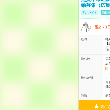
勤募集（広
アルバイト
職種未
週2～3
時給
給与
【
広
勤務地
広
シ
勤務時間
1
機
副
特徴
気に