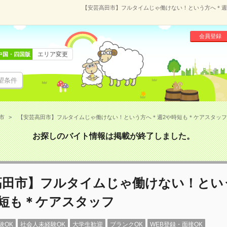
【安芸高田市】フルタイムじゃ働けない！という方へ＊週2や
会員登録
エリア変更
中国・四国版
望条件
市
【安芸高田市】フルタイムじゃ働けない！という方へ＊週2や時短も＊ケアスタッフ(108
お探しのバイト情報は掲載が終了しました。
高田市】フルタイムじゃ働けない！とい
時短も＊ケアスタッフ
験OK
社会人未経験OK
大学生歓迎
ブランクOK
WEB登録・面接OK