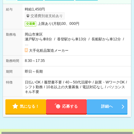
時給1,450円
給与
交通費別途支給あり
上限あり(月額)30、000円
交通費
岡山市東区
勤務地
瀬戸駅から車8分
/
香登駅から車13分
/
長船駅から車12分
/
…
大手化粧品製造メーカー
8:30～17:35
勤務時間
即日～長期
期間
日払いOK
/
履歴書不要
/
40～50代活躍中
/
副業・WワークOK
/
特徴
シフト勤務
/
10名以上の大量募集
/
電話対応なし
/
パソコンス
キル不要
気になる！
応募する
詳細へ