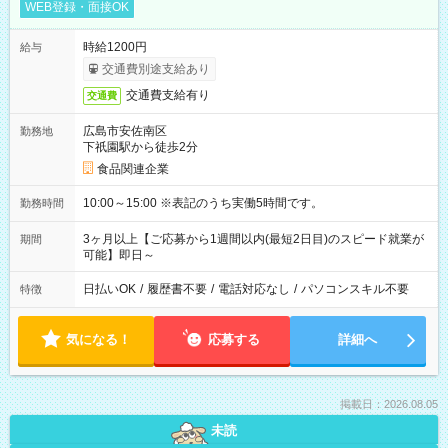
WEB登録・面接OK
時給1200円
給与
交通費別途支給あり
交通費支給有り
交通費
広島市安佐南区
勤務地
下祇園駅から徒歩2分
食品関連企業
10:00～15:00 ※表記のうち実働5時間です。
勤務時間
3ヶ月以上【ご応募から1週間以内(最短2日目)のスピード就業が
期間
可能】即日～
日払いOK
/
履歴書不要
/
電話対応なし
/
パソコンスキル不要
特徴
気になる！
応募する
詳細へ
掲載日：2026.08.05
未読