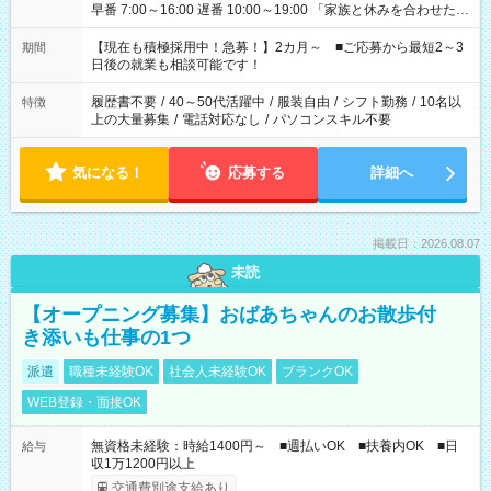
早番 7:00～16:00 遅番 10:00～19:00 「家族と休みを合わせた
い」 「余裕を持って夕飯の準備がしたい」 「できれば残業はし
たくない」 など、ご希望を教えてくださいね。 ※Wワーク希望
【現在も積極採用中！急募！】2カ月～ ■ご応募から最短2～3
期間
の方へ 今ご覧のお仕事で希望する勤務時間と、もう1つのお仕事
日後の就業も相談可能です！
の勤務時間。 合計で週40時間を超える場合は応募できません。
履歴書不要
/
40～50代活躍中
/
服装自由
/
シフト勤務
/
10名以
特徴
上の大量募集
/
電話対応なし
/
パソコンスキル不要
気になる！
応募する
詳細へ
掲載日：2026.08.07
未読
【オープニング募集】おばあちゃんのお散歩付
き添いも仕事の1つ
派遣
職種未経験OK
社会人未経験OK
ブランクOK
WEB登録・面接OK
無資格未経験：時給1400円～ ■週払いOK ■扶養内OK ■日
給与
収1万1200円以上
交通費別途支給あり