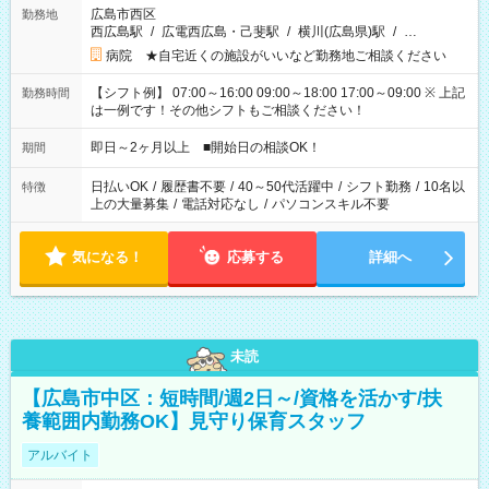
広島市西区
勤務地
西広島駅
/
広電西広島・己斐駅
/
横川(広島県)駅
/
…
病院 ★自宅近くの施設がいいなど勤務地ご相談ください
【シフト例】 07:00～16:00 09:00～18:00 17:00～09:00 ※ 上記
勤務時間
は一例です！その他シフトもご相談ください！
即日～2ヶ月以上 ■開始日の相談OK！
期間
日払いOK
/
履歴書不要
/
40～50代活躍中
/
シフト勤務
/
10名以
特徴
上の大量募集
/
電話対応なし
/
パソコンスキル不要
気になる！
応募する
詳細へ
未読
【広島市中区：短時間/週2日～/資格を活かす/扶
養範囲内勤務OK】見守り保育スタッフ
アルバイト