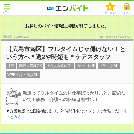
0
メニュー
気になる！
ログイン
お探しのバイト情報は掲載が終了しました。
掲載日 :2026
/
07
/
27
No.MPGKS879303-08
【広島市南区】フルタイムじゃ働けない！と
いう方へ＊週2や時短も＊ケアスタッフ
派遣
職種未経験OK
社会人未経験OK
大学生歓迎
ブランクOK
WEB登録・面接OK
派遣ってフルタイムのお仕事ばっかり…と、諦めな
いで！事務→介護への転職は相性〇！
▼介護施設は全国各地にあり、24時間体制でスタッフが常駐。だ
...も
っとみる