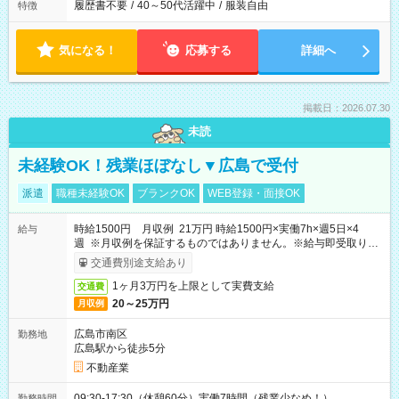
履歴書不要
/
40～50代活躍中
/
服装自由
特徴
気になる！
応募する
詳細へ
掲載日：2026.07.30
未読
未経験OK！残業ほぼなし▼広島で受付
派遣
職種未経験OK
ブランクOK
WEB登録・面接OK
時給1500円 月収例 21万円 時給1500円×実働7h×週5日×4
給与
週 ※月収例を保証するものではありません。※給与即受取りサ
ービス利用可（利用条件有）
交通費別途支給あり
1ヶ月3万円を上限として実費支給
交通費
20～25万円
月収例
広島市南区
勤務地
広島駅から徒歩5分
不動産業
09:30-17:30（休憩60分）実働7時間（残業少なめ！）
勤務時間