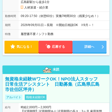
広島駅駅から徒歩1分
人材派遣・紹介業
09:20-17:50（休憩60分）実働7時間30分（残業少なめ！）
勤務時間
2026年09月01日～長期 ※開始日相談OK ※9月～！
期間
履歴書不要
/
シフト勤務
特徴
気になる！
応募する
詳細へ
未読
無資格未経験WワークOK！NPO法人スタッフ
日常生活アシスタント 日勤募集（広島県広島
市佐伯区坪井）
アルバイト
職種未経験OK
時給2,000円～2,000円
給与
【試用期間】試用期間あり 試用期間の長さ：3ヶ月 雇用形態、