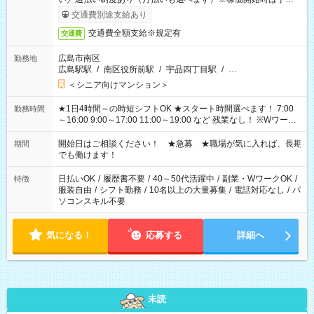
完了次第のお支払いとなります。
交通費別途支給あり
交通費全額支給※規定有
交通費
広島市南区
勤務地
広島駅駅
/
南区役所前駅
/
宇品四丁目駅
/
…
＜シニア向けマンション＞
★1日4時間～の時短シフトOK ★スタート時間選べます！ 7:00
勤務時間
～16:00 9:00～17:00 11:00～19:00 など 残業なし！ ※Wワーク
の場合、他のお仕事と合わせ週40時間超の就業はご案内できま
せん ※法令に基づき、週20時間以上勤務は社会保険への加入対
開始日はご相談ください！ ★急募 ★職場が気に入れば、長期
期間
象となります ※労働者派遣法（日雇い派遣の原則禁止）によ
でも働けます！
り、短時間・短期間の就業はご案内が難しい場合があります
日払いOK
/
履歴書不要
/
40～50代活躍中
/
副業・WワークOK
/
特徴
服装自由
/
シフト勤務
/
10名以上の大量募集
/
電話対応なし
/
パ
ソコンスキル不要
気になる！
応募する
詳細へ
未読