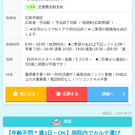
交通費全額支給
交通費
広島市南区
勤務地
広島港・宇品駅
/
宇品四丁目駅
/
稲荷町(広島県)駅
/
…
≪自宅からドアtoドアで30分以内！≫ご希望の勤務地を紹介
します。
9:00～18:00（休憩60分） ■ご希望があれば下記シフトもOK！
勤務時間
早番 7:00～16:00 遅番 10:00～19:00 夜勤 16:30～翌9:30 「家族
と休みを合わせたい」 「余裕を持って夕飯の準備がしたい」
「できれば残業はしたくない」 など、ご希望を教えてください
【8月中のスタートOK！急募！】2カ月～ ■ご応募から最短2～
期間
ね。 ※Wワーク希望の方へ 今ご覧のお仕事で希望する勤務時間
3日後に就業が可能です！
と、もう1つのお仕事の勤務時間。 合計で週40時間を超える場
合は応募できません。
履歴書不要
/
40～50代活躍中
/
服装自由
/
シフト勤務
/
10名以
特徴
上の大量募集
/
電話対応なし
/
パソコンスキル不要
気になる！
応募する
詳細へ
掲載日：2026.08.07
未読
【年齢不問＊週3日～OK】病院内でカルテ運び