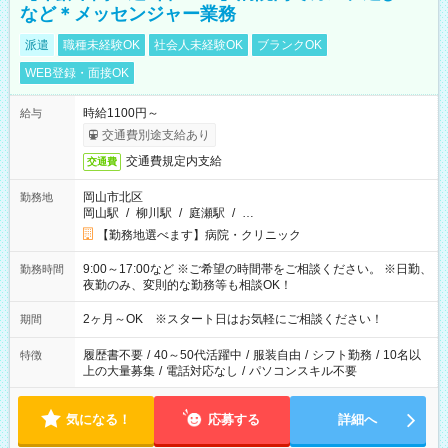
など＊メッセンジャー業務
派遣
職種未経験OK
社会人未経験OK
ブランクOK
WEB登録・面接OK
時給1100円～
給与
交通費別途支給あり
交通費規定内支給
交通費
岡山市北区
勤務地
岡山駅
/
柳川駅
/
庭瀬駅
/
…
【勤務地選べます】病院・クリニック
9:00～17:00など ※ご希望の時間帯をご相談ください。 ※日勤、
勤務時間
夜勤のみ、変則的な勤務等も相談OK！
2ヶ月～OK ※スタート日はお気軽にご相談ください！
期間
履歴書不要
/
40～50代活躍中
/
服装自由
/
シフト勤務
/
10名以
特徴
上の大量募集
/
電話対応なし
/
パソコンスキル不要
気になる！
応募する
詳細へ