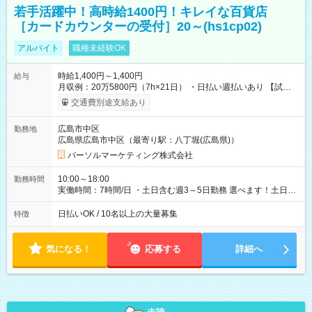
若手活躍中！高時給1400円！キレイな百貨店
［カードカウンターの受付］20～(hs1cp02)
アルバイト
職種未経験OK
時給1,400円～1,400円
給与
月収例：20万5800円（7h×21日） ・日払い週払いあり 【試用
期間】試用期間なし
交通費別途支給あり
広島市中区
勤務地
広島県広島市中区（最寄り駅：八丁堀(広島県)）
パーソルマーケティング株式会社
10:00～18:00
勤務時間
実働時間：7時間/日 ・土日含む週3～5日勤務 選べます！土日も
休みやすい！ ・残業は有りません！
日払いOK / 10名以上の大量募集
特徴
気になる！
応募する
詳細へ