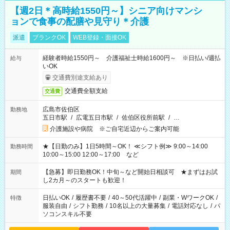
【週2日＊高時給1550円～】シニア向けマンシ
ョンで食事の配膳や見守り＊介護
派遣
ブランクOK
WEB登録・面接OK
経験者時給1550円～ 介護福祉士時給1600円～ ※日払い/週払
給与
いOK
交通費別途支給あり
交通費全額支給
交通費
広島市佐伯区
勤務地
五日市駅
/
広電五日市駅
/
佐伯区役所前駅
/
…
介護施設や病院 ※ご自宅近辺からご案内可能
★【日勤のみ】1日5時間～OK！ ≪シフト例≫ 9:00～14:00
勤務時間
10:00～15:00 12:00～17:00 など
【急募】即日勤務OK！中旬～など開始日相談可 ★まずはお試
期間
し2カ月～のスタートも歓迎！
日払いOK
/
履歴書不要
/
40～50代活躍中
/
副業・WワークOK
/
特徴
服装自由
/
シフト勤務
/
10名以上の大量募集
/
電話対応なし
/
パ
ソコンスキル不要