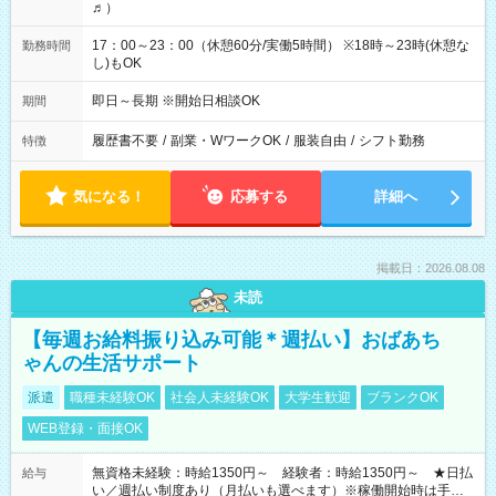
♬）
17：00～23：00（休憩60分/実働5時間） ※18時～23時(休憩な
勤務時間
し)もOK
即日～長期 ※開始日相談OK
期間
履歴書不要
/
副業・WワークOK
/
服装自由
/
シフト勤務
特徴
気になる！
応募する
詳細へ
掲載日：2026.08.08
未読
【毎週お給料振り込み可能＊週払い】おばあち
ゃんの生活サポート
派遣
職種未経験OK
社会人未経験OK
大学生歓迎
ブランクOK
WEB登録・面接OK
無資格未経験：時給1350円～ 経験者：時給1350円～ ★日払
給与
い／週払い制度あり（月払いも選べます）※稼働開始時は手続き