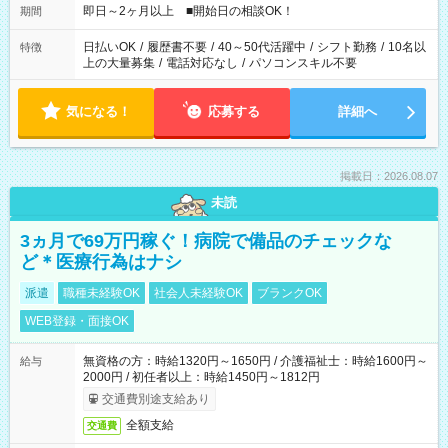
即日～2ヶ月以上 ■開始日の相談OK！
期間
日払いOK
/
履歴書不要
/
40～50代活躍中
/
シフト勤務
/
10名以
特徴
上の大量募集
/
電話対応なし
/
パソコンスキル不要
気になる！
応募する
詳細へ
掲載日：2026.08.07
未読
3ヵ月で69万円稼ぐ！病院で備品のチェックな
ど＊医療行為はナシ
派遣
職種未経験OK
社会人未経験OK
ブランクOK
WEB登録・面接OK
無資格の方：時給1320円～1650円 / 介護福祉士：時給1600円～
給与
2000円 / 初任者以上：時給1450円～1812円
交通費別途支給あり
全額支給
交通費