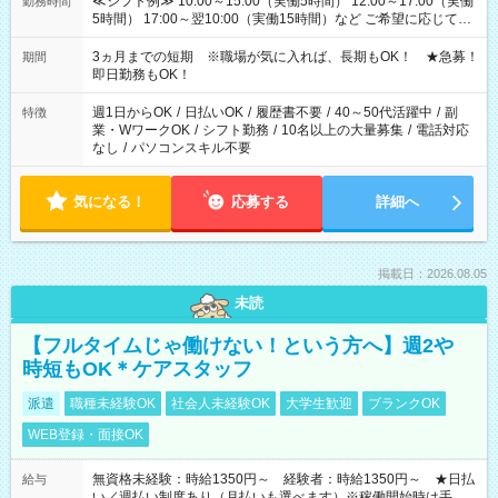
≪シフト例≫ 10:00～15:00（実働5時間） 12:00～17:00（実働
勤務時間
5時間） 17:00～翌10:00（実働15時間）など ご希望に応じて、
働く時間は調整できます！ お気軽に担当へ相談ください！
3ヵ月までの短期 ※職場が気に入れば、長期もOK！ ★急募！
期間
即日勤務もOK！
週1日からOK
/
日払いOK
/
履歴書不要
/
40～50代活躍中
/
副
特徴
業・WワークOK
/
シフト勤務
/
10名以上の大量募集
/
電話対応
なし
/
パソコンスキル不要
気になる！
応募する
詳細へ
掲載日：2026.08.05
未読
【フルタイムじゃ働けない！という方へ】週2や
時短もOK＊ケアスタッフ
派遣
職種未経験OK
社会人未経験OK
大学生歓迎
ブランクOK
WEB登録・面接OK
無資格未経験：時給1350円～ 経験者：時給1350円～ ★日払
給与
い／週払い制度あり（月払いも選べます）※稼働開始時は手続き