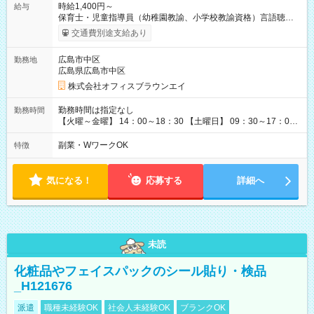
時給1,400円～
給与
保育士・児童指導員（幼稚園教諭、小学校教諭資格）言語聴覚
士、理学療法士などの資格者歓迎 【試用期間】試用期間なし
交通費別途支給あり
広島市中区
勤務地
広島県広島市中区
株式会社オフィスブラウンエイ
勤務時間は指定なし
勤務時間
【火曜～金曜】 14：00～18：30 【土曜日】 09：30～17：00
上記時間で4時間勤務 週2～5日の勤務（希望日時で休めます）
副業・WワークOK
特徴
気になる！
応募する
詳細へ
未読
化粧品やフェイスパックのシール貼り・検品
_H121676
派遣
職種未経験OK
社会人未経験OK
ブランクOK