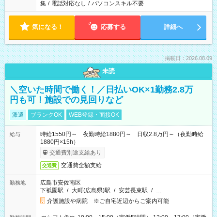
集
/
電話対応なし
/
パソコンスキル不要
気になる！
応募する
詳細へ
掲載日：2026.08.09
未読
＼空いた時間で働く！／日払いOK×1勤務2.8万
円も可！施設での見回りなど
派遣
ブランクOK
WEB登録・面接OK
時給1550円～ 夜勤時給1880円～ 日収2.8万円～（夜勤時給
給与
1880円×15h）
交通費別途支給あり
交通費全額支給
交通費
広島市安佐南区
勤務地
下祇園駅
/
大町(広島県)駅
/
安芸長束駅
/
…
介護施設や病院 ※ご自宅近辺からご案内可能