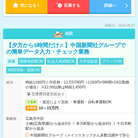
気になる！
応募する
詳細へ
掲載日：2026.08.07
未読
【夕方から5時間だけ♬】中国新聞社グループで
の簡単データ入力・チェック業務
派遣
職種未経験OK
社会人未経験OK
大学生歓迎
ブランクOK
WEB登録・面接OK
時給1160円☆月収例：11万5700円（1160円×5時間×19日勤務
給与
の場合） ※22:00以降は時給1,450円
交通費別途支給あり
・規定により支給 ・車通勤・自転車通勤OK
交通費
10～15万円
月収例
広島市中区
勤務地
土橋(広島県)駅から徒歩5分
/
本川町駅から徒歩8分
/
十日市町
駅から徒歩
中国新聞社グループ（メイツスタッフさん多数活躍中で安心