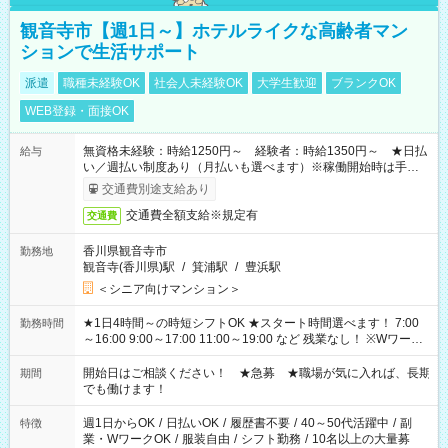
観音寺市【週1日～】ホテルライクな高齢者マン
ションで生活サポート
派遣
職種未経験OK
社会人未経験OK
大学生歓迎
ブランクOK
WEB登録・面接OK
無資格未経験：時給1250円～ 経験者：時給1350円～ ★日払
給与
い／週払い制度あり（月払いも選べます）※稼働開始時は手続き
完了次第のお支払いとなります。
交通費別途支給あり
交通費全額支給※規定有
交通費
香川県観音寺市
勤務地
観音寺(香川県)駅
/
箕浦駅
/
豊浜駅
＜シニア向けマンション＞
★1日4時間～の時短シフトOK ★スタート時間選べます！ 7:00
勤務時間
～16:00 9:00～17:00 11:00～19:00 など 残業なし！ ※Wワーク
の場合、他のお仕事と合わせ週40時間超の就業はご案内できま
せん ※法令に基づき、週20時間以上勤務は社会保険への加入対
開始日はご相談ください！ ★急募 ★職場が気に入れば、長期
期間
象となります ※労働者派遣法（日雇い派遣の原則禁止）によ
でも働けます！
り、短時間・短期間の就業はご案内が難しい場合があります
週1日からOK
/
日払いOK
/
履歴書不要
/
40～50代活躍中
/
副
特徴
業・WワークOK
/
服装自由
/
シフト勤務
/
10名以上の大量募