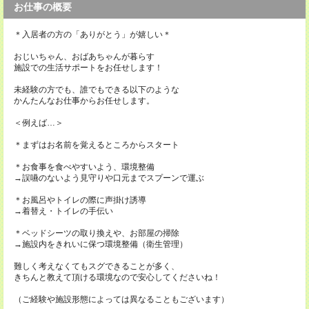
お仕事の概要
＊入居者の方の「ありがとう」が嬉しい＊
おじいちゃん、おばあちゃんが暮らす
施設での生活サポートをお任せします！
未経験の方でも、誰でもできる以下のような
かんたんなお仕事からお任せします。
＜例えば…＞
＊まずはお名前を覚えるところからスタート
＊お食事を食べやすいよう、環境整備
→誤嚥のないよう見守りや口元までスプーンで運ぶ
＊お風呂やトイレの際に声掛け誘導
→着替え・トイレの手伝い
＊ベッドシーツの取り換えや、お部屋の掃除
→施設内をきれいに保つ環境整備（衛生管理）
難しく考えなくてもスグできることが多く、
きちんと教えて頂ける環境なので安心してくださいね！
（ご経験や施設形態によっては異なることもございます）