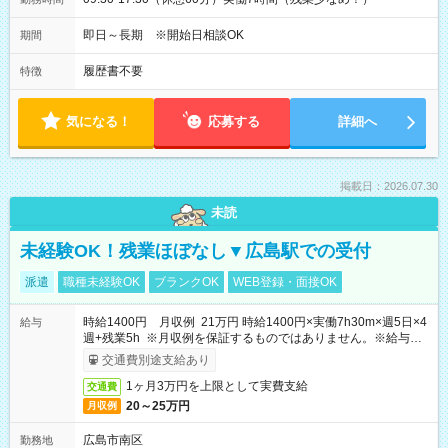
即日～長期 ※開始日相談OK
期間
履歴書不要
特徴
気になる！
応募する
詳細へ
掲載日：2026.07.30
未読
未経験OK！残業ほぼなし▼広島駅での受付
派遣
職種未経験OK
ブランクOK
WEB登録・面接OK
時給1400円 月収例 21万円 時給1400円×実働7h30m×週5日×4
給与
週+残業5h ※月収例を保証するものではありません。※給与即
受取りサービス利用可（利用条件有）
交通費別途支給あり
1ヶ月3万円を上限として実費支給
交通費
20～25万円
月収例
広島市南区
勤務地