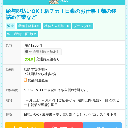
未読
給与即払いOK！駅チカ！日勤のお仕事！麺の袋
詰め作業など
派遣
職種未経験OK
社会人未経験OK
ブランクOK
WEB登録・面接OK
時給1200円
給与
交通費別途支給あり
交通費支給有り
交通費
広島市安佐南区
勤務地
下祇園駅から徒歩2分
食品関連企業
6:00～15:00 ※表記のうち実働8時間です。
勤務時間
1ヶ月以上3ヶ月未満【ご応募から1週間以内(最短2日目)のスピ
期間
ード就業が可能】即日～
日払いOK
/
履歴書不要
/
電話対応なし
/
パソコンスキル不要
特徴