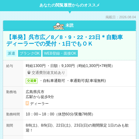
あなたの閲覧履歴からのオススメ
掲載日：2026.08.04
未読
【単発】呉市広／8／8・9・22・23日＊自動車
ディーラーでの受付・1日でもＯＫ
派遣
ブランクOK
WEB登録・面接OK
時給1300円 ・日額：9,100円（時給1,300円×7時間）
給与
交通費別途支給あり
・自転車通勤可 ・車通勤可(駐車場無料)
交通費
広島県呉市
勤務地
広駅から徒歩9分
ディーラー
10：00～18：00（休憩60分/実働7時間）
勤務時間
8/8(土)、8/9(日)、22日(土)、23日(日)の期間限定 1日のみも歓
期間
迎！