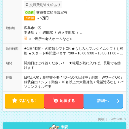
完了次第のお支払いとなります。
交通費別途支給あり
交通費支給※規定有
交通費
～5万円
月収例
広島市中区
勤務地
本通駅
/
小網町駅
/
舟入本町駅
/
…
＜ご近所の老人ホームなど＞
★1日4時間～の時短シフトOK ★もちろんフルタイムシフトも可
勤務時間
能 ★スタート時間選べます 7:00～16:00 9:00～18:00 11:00～
20:00 など 残業なし！ ※Wワークの場合、他のお仕事と合わせ
週40時間超の就業はご案内できません ※法令に基づき、週20時
開始日はご相談ください！ ★職場が気に入れば、長期でも働
期間
間以上勤務は社会保険への加入対象となります ※労働者派遣法
けます！
（日雇い派遣の原則禁止）により、短時間・短期間の就業はご
案内が難しい場合があります
日払いOK
/
履歴書不要
/
40～50代活躍中
/
副業・WワークOK
/
特徴
服装自由
/
シフト勤務
/
10名以上の大量募集
/
電話対応なし
/
パ
ソコンスキル不要
気になる！
応募する
詳細へ
掲載日：2026.08.09
未読