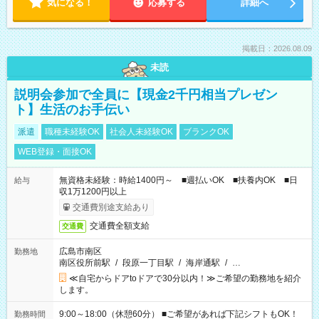
気になる！
応募する
詳細へ
掲載日：2026.08.09
未読
説明会参加で全員に【現金2千円相当プレゼン
ト】生活のお手伝い
派遣
職種未経験OK
社会人未経験OK
ブランクOK
WEB登録・面接OK
無資格未経験：時給1400円～ ■週払いOK ■扶養内OK ■日
給与
収1万1200円以上
交通費別途支給あり
交通費全額支給
交通費
広島市南区
勤務地
南区役所前駅
/
段原一丁目駅
/
海岸通駅
/
…
≪自宅からドアtoドアで30分以内！≫ご希望の勤務地を紹介
します。
9:00～18:00（休憩60分） ■ご希望があれば下記シフトもOK！
勤務時間