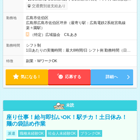
給与は本採用時と同じです。
交通費別途支給あり
広島市佐伯区
勤務地
広島県広島市佐伯区坪井（最寄り駅：広島電鉄2系統宮島線
楽々園駅）
（特定）広域協会 CILあき
シフト制
勤務時間
1日あたりの実働時間：最大8時間/日 シフト例 勤務時間（日
勤）・8時～18時 （実働時間8時間 待機休憩2時間）（日勤1回
あたりの給与 2万円）
副業・WワークOK
特徴
気になる！
応募する
詳細へ
未読
座り仕事！給与即払いOK！駅チカ！土日休み！
麺の袋詰め作業
派遣
職種未経験OK
社会人未経験OK
ブランクOK