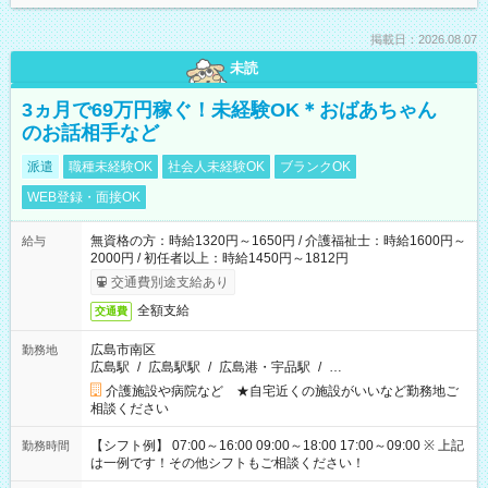
掲載日：2026.08.07
未読
3ヵ月で69万円稼ぐ！未経験OK＊おばあちゃん
のお話相手など
派遣
職種未経験OK
社会人未経験OK
ブランクOK
WEB登録・面接OK
無資格の方：時給1320円～1650円 / 介護福祉士：時給1600円～
給与
2000円 / 初任者以上：時給1450円～1812円
交通費別途支給あり
全額支給
交通費
広島市南区
勤務地
広島駅
/
広島駅駅
/
広島港・宇品駅
/
…
介護施設や病院など ★自宅近くの施設がいいなど勤務地ご
相談ください
【シフト例】 07:00～16:00 09:00～18:00 17:00～09:00 ※ 上記
勤務時間
は一例です！その他シフトもご相談ください！