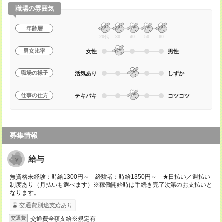
職場の雰囲気
年齢層
20代
30
40
50
60
男女比率
女性
男性
職場の様子
活気あり
しずか
仕事の仕方
テキパキ
コツコツ
募集情報
給与
無資格未経験：時給1300円～ 経験者：時給1350円～ ★日払い／週払い
制度あり（月払いも選べます）※稼働開始時は手続き完了次第のお支払いと
なります。
交通費別途支給あり
交通費全額支給※規定有
交通費