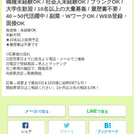
職種未経験OK / 社会人未経験OK / ブランクOK /
大学生歓迎 / 10名以上の大量募集 / 履歴書不要 /
40～50代活躍中 / 副業・WワークOK / WEB登録・
面接OK
無資格・未経験OK
年齢不問
★10名以上採用予定
★履歴書は不要です
▽応募後の流れ
1)翌営業日までに担当より電話・メールでご連絡
2)電話で登録面談→求人とマッチング
3)ご希望の施設で、職場見学
4)就業決定→勤務開始
応募→就業まで最短3日＆10日後に給料GETも可！
開始希望日はご相談ください。1か月以上先の相談もOK！
メール
LINE
で送る
で送る
シェア
ツイート
ブックマーク